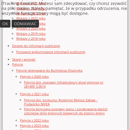
(Tracking Cookies). Możesz sam zdecydować, czy chcesz zezwolić
Wykazy z 2025 roku
na pliki cookie. Należy pamiętać, że w przypadku odrzucenia, nie
Wykazy z 2024 roku
wszystkie funkcje strony mogą być dostępne.
Wykazy z 2023 roku
Wykazy z 2022 roku
OK
ODMAWIAĆ
Wykazy z 2021 roku
Wykazy z 2020 roku
Wykazy z 2019 roku
Wykazy z 2018 roku
Dostęp do informacji publicznej
Ponowne wykorzystanie informacji publicznej
Skargi i wnioski
Petycje
Petycje skierowane do Burmistrza Olsztynka
Petycje z 2020 roku
Petycja dot. poprawy infrastruktury drogi gminnej nr
281409_5.0014
Petycje z 2021 roku
Petycja dot. konkursu: Rodzinne Miejsce Zabaw -
Podwórko NIVEA
Petycja dotycząca poprawy stanu i oznakowania dwóch
odcinków dróg gminnych biegących do granicy gminy
Petycje z 2022 roku
Petycje z 2023 roku