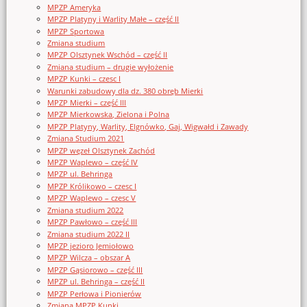
MPZP Ameryka
MPZP Platyny i Warlity Małe – część II
MPZP Sportowa
Zmiana studium
MPZP Olsztynek Wschód – część II
Zmiana studium – drugie wyłożenie
MPZP Kunki – czesc I
Warunki zabudowy dla dz. 380 obręb Mierki
MPZP Mierki – część III
MPZP Mierkowska, Zielona i Polna
MPZP Platyny, Warlity, Elgnówko, Gaj, Wigwałd i Zawady
Zmiana Studium 2021
MPZP węzeł Olsztynek Zachód
MPZP Waplewo – część IV
MPZP ul. Behringa
MPZP Królikowo – czesc I
MPZP Waplewo – czesc V
Zmiana studium 2022
MPZP Pawłowo – część III
Zmiana studium 2022 II
MPZP jezioro Jemiołowo
MPZP Wilcza – obszar A
MPZP Gąsiorowo – część III
MPZP ul. Behringa – część II
MPZP Perłowa i Pionierów
Zmiana MPZP Kunki