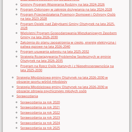
Gminny Program Wspierania Rodziny na lata 2024-2026
Program Osłonowy w zakresie dożywiania na lata 2024-2028
Program Przeciwdziałania Przemocy Domowej i Ochrony Osób
na lata 2023-2028
Program Opieki nad Zabytkami Gminy Olsztynek na lata 2025-
2028
Wieloletni Program Gospodarowania Mieszkaniowym Zasobem
Gminy na lata 2026-2030
Założenia do planu zaopatrzenia w ciepło, energię elektryczna i
paliwa gazowe na lata 2026-2040
Program usuwania azbestu na lata 2025-2032
Strategia Rozwiązywania Problemów Społecznych w gminie
Olsztynek na lata 2026-2035
Program na Rzecz Osób Starszych i z Niepełnosprawnością na
lata 2025-2030
Strategia Młodzieżowa gminy Olsztynek na lata 2026-2030 w
obszarze sportu wśród młodzieży
Strategia Młodzieżowa gminy Olsztynek na lata 2026-2030 w
obszarze zdrowia psychicznego młodych osób
Sprawozdania
Sprawozdania za rok 2020
Sprawozdania za rok 2021
Sprawozdania za rok 2022
Sprawozdania za rok 2023
Sprawozdania za rok 2024
Sprawozdania za rok 2025