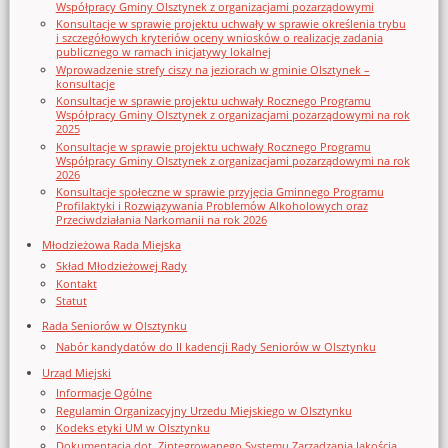
Współpracy Gminy Olsztynek z organizacjami pozarządowymi
Konsultacje w sprawie projektu uchwały w sprawie określenia trybu
i szczegółowych kryteriów oceny wniosków o realizację zadania
publicznego w ramach inicjatywy lokalnej
Wprowadzenie strefy ciszy na jeziorach w gminie Olsztynek –
konsultacje
Konsultacje w sprawie projektu uchwały Rocznego Programu
Współpracy Gminy Olsztynek z organizacjami pozarządowymi na rok
2025
Konsultacje w sprawie projektu uchwały Rocznego Programu
Współpracy Gminy Olsztynek z organizacjami pozarządowymi na rok
2026
Konsultacje społeczne w sprawie przyjęcia Gminnego Programu
Profilaktyki i Rozwiązywania Problemów Alkoholowych oraz
Przeciwdziałania Narkomanii na rok 2026
Młodzieżowa Rada Miejska
Skład Młodzieżowej Rady
Kontakt
Statut
Rada Seniorów w Olsztynku
Nabór kandydatów do II kadencji Rady Seniorów w Olsztynku
Urząd Miejski
Informacje Ogólne
Regulamin Organizacyjny Urzedu Miejskiego w Olsztynku
Kodeks etyki UM w Olsztynku
Dokumentacja dot. Zintegrowanego Systemu Zarządzania Jakością