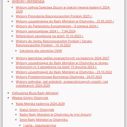
WYBORY I REFERENDA
Wybory sołtysa Sołectwa Zezuty w trakcie trwania kadencji 2024-
2029
Wybory Prezydenta Rzeczypospolitej Polskiej 2025 r.
Wybory uzupełniające do Rady Miejskiej w Olsztynku - 25.05.2025 r
Wybory do Parlamentu Europejskiego - 9 czerwca 2024 r.
Wybory samorządowe 2024 r. - 7.04.2024
Referendum zarządzone na dzień 15.10.2023 r.
Wybory do Sejmu Rzeczypospolitej Polskiej i Senatu
Rzeczypospolitej Polskiej - 15.10.2023
Szkolenie dla członków OKW
Wybory ławników sądów powszechnych na kadencję 2024-2027
Wybory uzupełniające do Rady Miejskiej w Olsztynku w okręgu
wyborczym nr 3 zarządzone na dzień 15 stycznia 2023 r.
Wybory uzupełniające do Rady Miejskiej w Olsztynku - 23.10.2022
Wybory Przedterminowe Burmistrza Olsztynka - 24.07.2022
Wybory sołtysów, rad sołeckich, przewodniczących osiedli i rad
osiedlowych 2024-2029
Ogłoszenia Biura Rady Miejskiej
Władze Gminy Olsztynek
Rada Miejska kadencja 2024-2029
Statut Gminy Olsztynek
Radni Rady Miejskiej w Olsztynku (w tym dyżury)
Sesje Rady Miejskiej w Olsztynku
I sesja - inauguracyjna