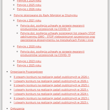
Petycje z 2024 roku
Petycje z 2025 roku
Petycje z 2026 roku
Petycje skierowane do Rady Miejskiej w Olsztynku
Petycje z 2021 roku
Petycja dot. podjęcia uchwały w sprawie gwarancji
producentów szczepionek na COVID-19
Petycja dot. podjęcia uchwały poierającej list otwarty STOP
zabójczenmu GMO - STOP niebezpiecznej szczepionce oraz
zaprzestania eksperymentu na mieszkańcach Polski i inne
Petycje z 2020 roku
Petycja dot. podjęcia uchwały w sprawie gwarancji
producentów szczepionek na COVID-19
Petycje z 2023 roku
Petycje z 2025 roku
Organizacje Pozarządowe
II otwarty konkurs na realizację zadań publicznych w 2026 r.
I otwarty konkurs na realizację zadań publicznych w 2026 r.
II otwarty konkurs na realizację zadań publicznych w 2025 r.
I otwarty konkurs na realizację zadań publicznych w 2025 r.
I otwarty konkurs na realizację zadań publicznych w 2024 r.
II otwarty konkurs na realizację zadań publicznych w 2023 r.
I otwarty konkurs na realizację zadań publicznych w 2023 r.
Ogłoszenia