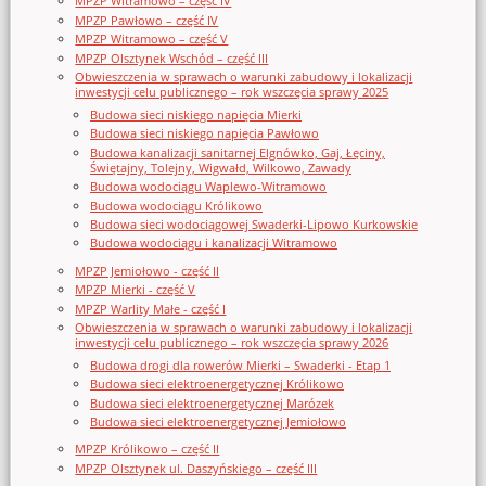
MPZP Witramowo – część IV
MPZP Pawłowo – część IV
MPZP Witramowo – część V
MPZP Olsztynek Wschód – część III
Obwieszczenia w sprawach o warunki zabudowy i lokalizacji
inwestycji celu publicznego – rok wszczęcia sprawy 2025
Budowa sieci niskiego napięcia Mierki
Budowa sieci niskiego napięcia Pawłowo
Budowa kanalizacji sanitarnej Elgnówko, Gaj, Łęciny,
Świętajny, Tolejny, Wigwałd, Wilkowo, Zawady
Budowa wodociągu Waplewo-Witramowo
Budowa wodociągu Królikowo
Budowa sieci wodociągowej Swaderki-Lipowo Kurkowskie
Budowa wodociągu i kanalizacji Witramowo
MPZP Jemiołowo - część II
MPZP Mierki - część V
MPZP Warlity Małe - część I
Obwieszczenia w sprawach o warunki zabudowy i lokalizacji
inwestycji celu publicznego – rok wszczęcia sprawy 2026
Budowa drogi dla rowerów Mierki – Swaderki - Etap 1
Budowa sieci elektroenergetycznej Królikowo
Budowa sieci elektroenergetycznej Marózek
Budowa sieci elektroenergetycznej Jemiołowo
MPZP Królikowo – część II
MPZP Olsztynek ul. Daszyńskiego – część III