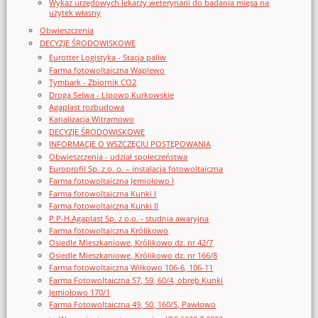
Wykaz urzędowych lekarzy weterynarii do badania mięsa na
użytek własny
Obwieszczenia
DECYZJE ŚRODOWISKOWE
Eurotter Logistyka - Stacja paliw
Farma fotowoltaiczna Waplewo
Tymbark - Zbiornik CO2
Droga Selwa - Lipowo Kurkowskie
Agaplast rozbudowa
Kanalizacja Witramowo
DECYZJE ŚRODOWISKOWE
INFORMACJE O WSZCZĘCIU POSTĘPOWANIA
Obwieszczenia - udział społeczeństwa
Europrofil Sp. z o. o. – instalacja fotowoltaiczna
Farma fotowoltaiczna Jemiołowo I
Farma fotowoltaiczna Kunki I
Farma fotowoltaiczna Kunki II
P.P-H.Agaplast Sp. z o.o. - studnia awaryjna
Farma fotowoltaiczna Królikowo
Osiedle Mieszkaniowe, Królikowo dz. nr 42/7
Osiedle Mieszkaniowe, Królikowo dz. nr 166/8
Farma fotowoltaiczna Wilkowo 106-6, 106-11
Farma Fotowoltaiczna 57, 59, 60/4, obręb Kunki
Jemiołowo 170/1
Farma Fotowoltaiczna 49, 50, 160/5, Pawłowo