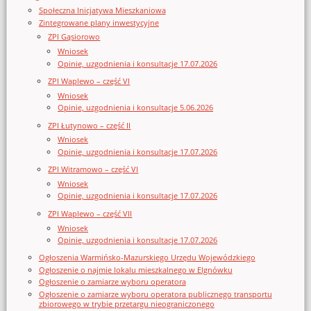
Społeczna Inicjatywa Mieszkaniowa
Zintegrowane plany inwestycyjne
ZPI Gąsiorowo
Wniosek
Opinie, uzgodnienia i konsultacje 17.07.2026
ZPI Waplewo – część VI
Wniosek
Opinie, uzgodnienia i konsultacje 5.06.2026
ZPI Łutynowo – część II
Wniosek
Opinie, uzgodnienia i konsultacje 17.07.2026
ZPI Witramowo – część VI
Wniosek
Opinie, uzgodnienia i konsultacje 17.07.2026
ZPI Waplewo – część VII
Wniosek
Opinie, uzgodnienia i konsultacje 17.07.2026
Ogłoszenia Warmińsko-Mazurskiego Urzędu Wojewódzkiego
Ogłoszenie o najmie lokalu mieszkalnego w Elgnówku
Ogłoszenie o zamiarze wyboru operatora
Ogłoszenie o zamiarze wyboru operatora publicznego transportu
zbiorowego w trybie przetargu nieograniczonego