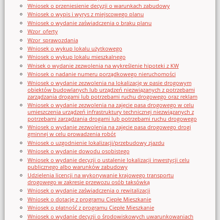
Wniosek o przeniesienie decyzji o warunkach zabudowy
Wniosek o wypis i wyrys z miejscowego planu
Wniosek o wydanie zaświadczenia o braku planu
Wzor_oferty
Wzor_sprawozdania
Wniosek o wykup lokalu użytkowego
Wniosek o wykup lokalu mieszkalnego
Wnisek o wydanie zezwolenia na wykreślenie hipoteki z KW
Wniosek o nadanie numeru porządkowego nieruchomości
Wniosek o wydanie zezwolenia na lokalizację w pasie drogowym
obiektów budowlanych lub urządzeń niezwiązanych z potrzebami
zarządzania drogami lub potrzebami ruchu drogowego oraz reklam
Wniosek o wydanie zezwolenia na zajęcie pasa drogowego w celu
umieszczenia urządzeń infrastruktury technicznej niezwiązanych z
potrzebami zarządzania drogami lub potrzebami ruchu drogowego
Wniosek o wydanie zezwolenia na zajęcie pasa drogowego drogi
gminnej w celu prowadzenia robót
Wniosek o uzgodnienie lokalizacji/przebudowy zjazdu
Wniosek o wydanie dowodu osobistego
Wniosek o wydanie decyzji o ustalenie lokalizacji inwestycji celu
publicznego albo warunków zabudowy
Udzielenia licencji na wykonywanie krajowego transportu
drogowego w zakresie przewozu osób taksówką
Wniosek o wydanie zaświadczenia o rewitalizacji
Wniosek o dotację z programu Ciepłe Mieszkanie
Wniosek o płatność z programu Ciepłe Mieszkanie
Wniosek o wydanie decyzji o środowiskowych uwarunkowaniach