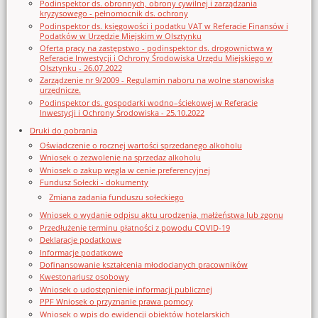
Podinspektor ds. obronnych, obrony cywilnej i zarządzania
kryzysowego - pełnomocnik ds. ochrony
Podinspektor ds. księgowości i podatku VAT w Referacie Finansów i
Podatków w Urzędzie Miejskim w Olsztynku
Oferta pracy na zastępstwo - podinspektor ds. drogownictwa w
Referacie Inwestycji i Ochrony Środowiska Urzędu Miejskiego w
Olsztynku - 26.07.2022
Zarządzenie nr 9/2009 - Regulamin naboru na wolne stanowiska
urzędnicze.
Podinspektor ds. gospodarki wodno–ściekowej w Referacie
Inwestycji i Ochrony Środowiska - 25.10.2022
Druki do pobrania
Oświadczenie o rocznej wartości sprzedanego alkoholu
Wniosek o zezwolenie na sprzedaz alkoholu
Wniosek o zakup węgla w cenie preferencyjnej
Fundusz Sołecki - dokumenty
Zmiana zadania funduszu sołeckiego
Wniosek o wydanie odpisu aktu urodzenia, małżeństwa lub zgonu
Przedłużenie terminu płatności z powodu COVID-19
Deklaracje podatkowe
Informacje podatkowe
Dofinansowanie kształcenia młodocianych pracowników
Kwestonariusz osobowy
Wniosek o udostępnienie informacji publicznej
PPF Wniosek o przyznanie prawa pomocy
Wniosek o wpis do ewidencji obiektów hotelarskich