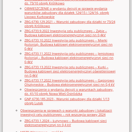
dz. 73/10 obręb Królikowo
OBWIESZCZENIE o wydaniu decyzji w sprawie wydania
warunków zabudowy dla działek 124/15 i 124/16, obręb
Lipowo Kurkowskie
ZBG.6730.129.2021 – Warunki zabudowy dla działki nr 73/24
obręb Królikowo
ZBG.6733.9.2022 Inwestycja celu publicznego – Ząbie –
Budowa kablowej elektroenergetycznej sieci nn 0,4kV
ZBG.6733.10.2022 Inwestycja celu publicznego – Mierki
(kolonia)– Budowa kablowej elektroenergetycznej sieci nn
0,4kV
ZBG.6733.11.2022 Inwestycja celu publicznego – Jemiołowo
(kolonia) – Budowa kablowej elektroenergetycznej sieci nn
0,4kV
ZBG.6733.13.2022 Inwestycja celu publicznego – Kurki –
Budowa kablowej sieci elektroenergetycznej oświetleniowej
nn 0,4kV
ZBG.6733.17.2022 Inwestycja celu publicznego – Gąsiorowo
Olsztyneckie – Budowa elektroenergetycznej sieci nn 0,4 kV
Obwieszczenie o wydaniu decyzji o warunkach zabudowy,
dz. 41/10 obręb Nowa Wieś Ostródzka
GNP.6730.185.2023 - Warunki zabudowy dla działki 1/13
obręb Lutek
Obwieszczenia w sprawach o warunki zabudowy i lokalizacji
inwestycji celu publicznego – rok wszczęcia sprawy 2024
ZBG.6733.1.2024 – Łutynowo – Budowa kablowej sieci
elektroenergetycznej nn 0,4 kV