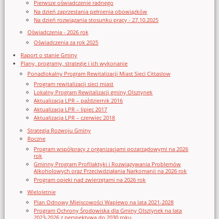
Pierwsze oświadczenie radnego
Na dzień zaprzestania pełnienia obowiązków
Na dzień rozwiązania stosunku pracy - 27.10.2025
Oświadczenia - 2026 rok
Oświadczenia za rok 2025
Raport o stanie Gminy
Plany, programy, strategie i ich wykonanie
Ponadlokalny Program Rewitalizacji Miast Sieci Cittaslow
Program rewitalizacji sieci miast
Lokalny Program Rewitalizacji gminy Olsztynek
Aktualizacja LPR – październik 2016
Aktualizacja LPR – lipiec 2017
Aktualizacja LPR – czerwiec 2018
Strategia Rozwoju Gminy
Roczne
Program współpracy z organizacjami pozarządowymi na 2026
rok
Gminny Program Profilaktyki i Rozwiązywania Problemów
Alkoholowych oraz Przeciwdziałania Narkomanii na 2026 rok
Program opieki nad zwierzętami na 2026 rok
Wieloletnie
Plan Odnowy Miejscowości Waplewo na lata 2021-2028
Program Ochrony Środowiska dla Gminy Olsztynek na lata
2023-2026 z perspektywą do 2030 roku