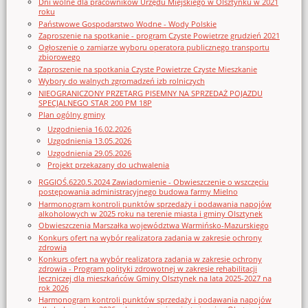
Dni wolne dla pracowników Urzędu Miejskiego w Olsztynku w 2021
roku
Państwowe Gospodarstwo Wodne - Wody Polskie
Zaproszenie na spotkanie - program Czyste Powietrze grudzień 2021
Ogłoszenie o zamiarze wyboru operatora publicznego transportu
zbiorowego
Zaproszenie na spotkania Czyste Powietrze Czyste Mieszkanie
Wybory do walnych zgromadzeń izb rolniczych
NIEOGRANICZONY PRZETARG PISEMNY NA SPRZEDAŻ POJAZDU
SPECJALNEGO STAR 200 PM 18P
Plan ogólny gminy
Uzgodnienia 16.02.2026
Uzgodnienia 13.05.2026
Uzgodnienia 29.05.2026
Projekt przekazany do uchwalenia
RGGIOŚ.6220.5.2024 Zawiadomienie - Obwieszczenie o wszczęciu
postępowania administracyjnego budowa farmy Mielno
Harmonogram kontroli punktów sprzedaży i podawania napojów
alkoholowych w 2025 roku na terenie miasta i gminy Olsztynek
Obwieszczenia Marszałka województwa Warmińsko-Mazurskiego
Konkurs ofert na wybór realizatora zadania w zakresie ochrony
zdrowia
Konkurs ofert na wybór realizatora zadania w zakresie ochrony
zdrowia - Program polityki zdrowotnej w zakresie rehabilitacji
leczniczej dla mieszkańców Gminy Olsztynek na lata 2025-2027 na
rok 2026
Harmonogram kontroli punktów sprzedaży i podawania napojów