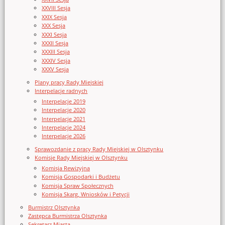
XXVIII Sesja
XXIX Sesja
XXX Sesja
XXXI Sesja
XXXII Sesja
XXXIII Sesja
XXXIV Sesja
XXXV Sesja
Plany pracy Rady Miejskiej
Interpelacje radnych
Interpelacje 2019
Interpelacje 2020
Interpelacje 2021
Interpelacje 2024
Interpelacje 2026
Sprawozdanie z pracy Rady Miejskiej w Olsztynku
Komisje Rady Miejskiej w Olsztynku
Komisja Rewizyjna
Komisja Gospodarki i Budżetu
Komisja Spraw Społecznych
Komisja Skarg, Wniosków i Petycji
Burmistrz Olsztynka
Zastępca Burmistrza Olsztynka
Sekretarz Miasta