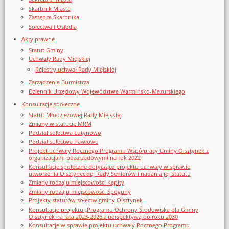
Skarbnik Miasta
Zastępca Skarbnika
Sołectwa i Osiedla
Akty prawne
Statut Gminy
Uchwały Rady Miejskiej
Rejestry uchwał Rady Miejskiej
Zarządzenia Burmistrza
Dziennik Urzędowy Województwa Warmińsko-Mazurskiego
Konsultacje społeczne
Statut Młodzieżowej Rady Miejskiej
Zmiany w statucie MRM
Podział sołectwa Łutynowo
Podział sołectwa Pawłowo
Projekt uchwały Rocznego Programu Współpracy Gminy Olsztynek z
organizacjami pozarządowymi na rok 2022
Konsultacje społeczne dotyczące projektu uchwały w sprawie
utworzenia Olsztyneckiej Rady Seniorów i nadania jej Statutu
Zmiany rodzaju miejscowości Kąpity
Zmiany rodzaju miejscowości Spoguny
Projekty statutów sołectw gminy Olsztynek
Konsultacje projektu „Programu Ochrony Środowiska dla Gminy
Olsztynek na lata 2023-2026 z perspektywą do roku 2030
Konsultacje w sprawie projektu uchwały Rocznego Programu