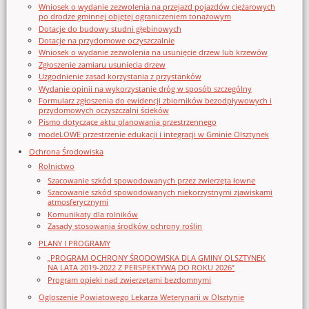
Wniosek o wydanie zezwolenia na przejazd pojazdów ciężarowych
po drodze gminnej objętej ograniczeniem tonażowym
Dotacje do budowy studni głębinowych
Dotacje na przydomowe oczyszczalnie
Wniosek o wydanie zezwolenia na usunięcie drzew lub krzewów
Zgłoszenie zamiaru usunięcia drzew
Uzgodnienie zasad korzystania z przystanków
Wydanie opinii na wykorzystanie dróg w sposób szczególny
Formularz zgłoszenia do ewidencji zbiorników bezodpływowych i
przydomowych oczyszczalni ścieków
Pismo dotyczące aktu planowania przestrzennego
modeLOWE przestrzenie edukacji i integracji w Gminie Olsztynek
Ochrona Środowiska
Rolnictwo
Szacowanie szkód spowodowanych przez zwierzęta łowne
Szacowanie szkód spowodowanych niekorzystnymi zjawiskami
atmosferycznymi
Komunikaty dla rolników
Zasady stosowania środków ochrony roślin
PLANY I PROGRAMY
„PROGRAM OCHRONY ŚRODOWISKA DLA GMINY OLSZTYNEK
NA LATA 2019-2022 Z PERSPEKTYWĄ DO ROKU 2026”
Program opieki nad zwierzętami bezdomnymi
Ogloszenie Powiatowego Lekarza Weterynarii w Olsztynie