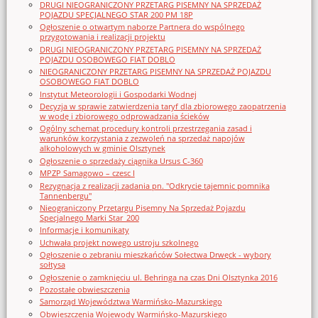
DRUGI NIEOGRANICZONY PRZETARG PISEMNY NA SPRZEDAŻ
POJAZDU SPECJALNEGO STAR 200 PM 18P
Ogłoszenie o otwartym naborze Partnera do wspólnego
przygotowania i realizacji projektu
DRUGI NIEOGRANICZONY PRZETARG PISEMNY NA SPRZEDAŻ
POJAZDU OSOBOWEGO FIAT DOBLO
NIEOGRANICZONY PRZETARG PISEMNY NA SPRZEDAŻ POJAZDU
OSOBOWEGO FIAT DOBLO
Instytut Meteorologii i Gospodarki Wodnej
Decyzja w sprawie zatwierdzenia taryf dla zbiorowego zaopatrzenia
w wodę i zbiorowego odprowadzania ścieków
Ogólny schemat procedury kontroli przestrzegania zasad i
warunków korzystania z zezwoleń na sprzedaż napojów
alkoholowych w gminie Olsztynek
Ogłoszenie o sprzedaży ciągnika Ursus C-360
MPZP Samagowo – czesc I
Rezygnacja z realizacji zadania pn. "Odkrycie tajemnic pomnika
Tannenbergu"
Nieograniczony Przetargu Pisemny Na Sprzedaż Pojazdu
Specjalnego Marki Star_200
Informacje i komunikaty
Uchwała projekt nowego ustroju szkolnego
Ogłoszenie o zebraniu mieszkańców Sołectwa Drwęck - wybory
sołtysa
Ogłoszenie o zamknięciu ul. Behringa na czas Dni Olsztynka 2016
Pozostałe obwieszczenia
Samorząd Województwa Warmińsko-Mazurskiego
Obwieszczenia Wojewody Warmińsko-Mazurskiego