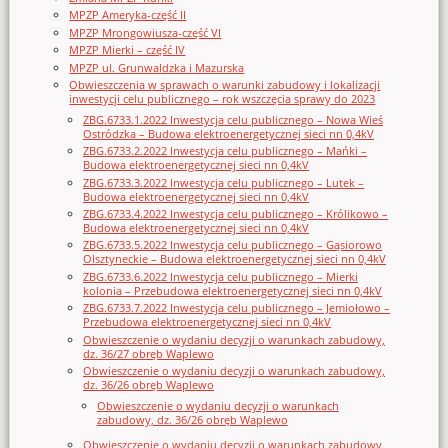
MPZP Ameryka-część II
MPZP Mrongowiusza-część VI
MPZP Mierki – część IV
MPZP ul. Grunwaldzka i Mazurska
Obwieszczenia w sprawach o warunki zabudowy i lokalizacji
inwestycji celu publicznego – rok wszczęcia sprawy do 2023
ZBG.6733.1.2022 Inwestycja celu publicznego – Nowa Wieś
Ostródzka – Budowa elektroenergetycznej sieci nn 0,4kV
ZBG.6733.2.2022 Inwestycja celu publicznego – Mańki –
Budowa elektroenergetycznej sieci nn 0,4kV
ZBG.6733.3.2022 Inwestycja celu publicznego – Lutek –
Budowa elektroenergetycznej sieci nn 0,4kV
ZBG.6733.4.2022 Inwestycja celu publicznego – Królikowo –
Budowa elektroenergetycznej sieci nn 0,4kV
ZBG.6733.5.2022 Inwestycja celu publicznego – Gąsiorowo
Olsztyneckie – Budowa elektroenergetycznej sieci nn 0,4kV
ZBG.6733.6.2022 Inwestycja celu publicznego – Mierki
kolonia – Przebudowa elektroenergetycznej sieci nn 0,4kV
ZBG.6733.7.2022 Inwestycja celu publicznego – Jemiołowo –
Przebudowa elektroenergetycznej sieci nn 0,4kV
Obwieszczenie o wydaniu decyzji o warunkach zabudowy,
dz. 36/27 obręb Waplewo
Obwieszczenie o wydaniu decyzji o warunkach zabudowy,
dz. 36/26 obręb Waplewo
Obwieszczenie o wydaniu decyzji o warunkach
zabudowy, dz. 36/26 obręb Waplewo
Obwieszczenie o wydaniu decyzji o warunkach zabudowy,