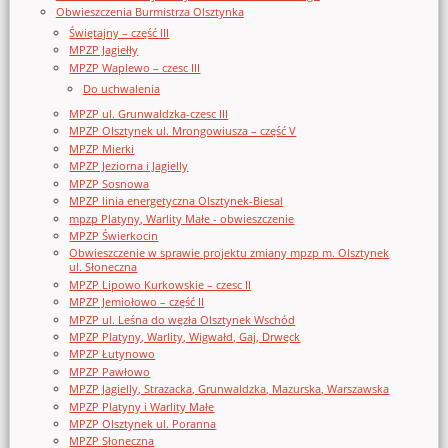
Obwieszczenia Burmistrza Olsztynka
Świętajny – część III
MPZP Jagiełły
MPZP Waplewo – czesc III
Do uchwalenia
MPZP ul. Grunwaldzka-czesc III
MPZP Olsztynek ul. Mrongowiusza – część V
MPZP Mierki
MPZP Jeziorna i Jagielly
MPZP Sosnowa
MPZP linia energetyczna Olsztynek-Biesal
mpzp Platyny, Warlity Małe - obwieszczenie
MPZP Świerkocin
Obwieszczenie w sprawie projektu zmiany mpzp m. Olsztynek
ul. Słoneczna
MPZP Lipowo Kurkowskie – czesc II
MPZP Jemiołowo – część II
MPZP ul. Leśna do węzła Olsztynek Wschód
MPZP Platyny, Warlity, Wigwałd, Gaj, Drwęck
MPZP Łutynowo
MPZP Pawłowo
MPZP Jagielly, Strazacka, Grunwaldzka, Mazurska, Warszawska
MPZP Platyny i Warlity Małe
MPZP Olsztynek ul. Poranna
MPZP Słoneczna