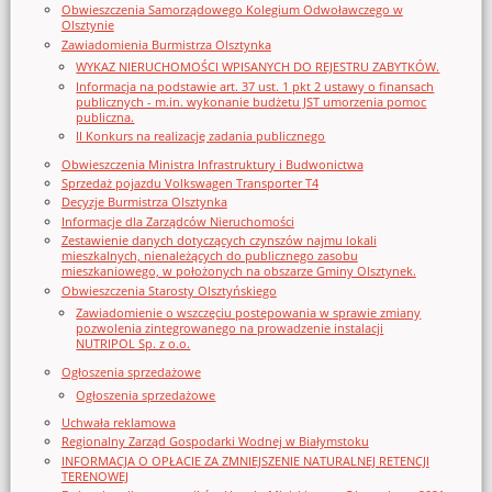
Obwieszczenia Samorządowego Kolegium Odwoławczego w
Olsztynie
Zawiadomienia Burmistrza Olsztynka
WYKAZ NIERUCHOMOŚCI WPISANYCH DO REJESTRU ZABYTKÓW.
Informacja na podstawie art. 37 ust. 1 pkt 2 ustawy o finansach
publicznych - m.in. wykonanie budżetu JST umorzenia pomoc
publiczna.
II Konkurs na realizację zadania publicznego
Obwieszczenia Ministra Infrastruktury i Budwonictwa
Sprzedaż pojazdu Volkswagen Transporter T4
Decyzje Burmistrza Olsztynka
Informacje dla Zarządców Nieruchomości
Zestawienie danych dotyczących czynszów najmu lokali
mieszkalnych, nienależących do publicznego zasobu
mieszkaniowego, w położonych na obszarze Gminy Olsztynek.
Obwieszczenia Starosty Olsztyńskiego
Zawiadomienie o wszczęciu postępowania w sprawie zmiany
pozwolenia zintegrowanego na prowadzenie instalacji
NUTRIPOL Sp. z o.o.
Ogłoszenia sprzedażowe
Ogłoszenia sprzedażowe
Uchwała reklamowa
Regionalny Zarząd Gospodarki Wodnej w Białymstoku
INFORMACJA O OPŁACIE ZA ZMNIEJSZENIE NATURALNEJ RETENCJI
TERENOWEJ