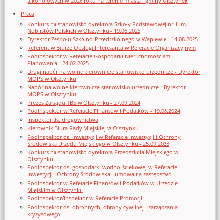
alkoholowych w 2026 roku na terenie miasta i gminy Olsztynek
Praca
Konkurs na stanowisko dyrektora Szkoły Podstawowej nr 1 im.
Noblistów Polskich w Olsztynku - 19.06.2026
Dyrektor Zespołu Szkolno-Przedszkolnego w Waplewie - 14.08.2025
Referent w Biurze Obsługi Interesanta w Referacie Organizacyjnym
Podinspektor w Referacie Gospodarki Nieruchomościami i
Planowania - 24.02.2025
Drugi nabór na wolne kierownicze stanowisko urzędnicze - Dyrektor
MOPS w Olsztynku
Nabór na wolne kierownicze stanowisko urzędnicze - Dyrektor
MOPS w Olsztynku
Prezes Zarządu TBS w Olsztynku - 27.09.2024
Podinspektor w Referacie Finansów i Podatków - 19.08.2024
Inspektor ds. drogownictwa
Kierownik Biura Rady Miejskiej w Olsztynku
Podinspektor ds. inwestycji w Referacie Inwestycji i Ochrony
Środowiska Urzędu Miejskiego w Olsztynku - 25.09.2023
Konkurs na stanowisko dyrektora Przedszkola Miejskiego w
Olsztynku
Podinspektor ds. gospodarki wodno-ściekowej w Referacie
Inwestycji i Ochrony Środowiska - umowa na zastępstwo
Podinspektor w Referacie Finansów i Podatków w Urzędzie
Miejskim w Olsztynku
Podinspektor/inspektor w Referacie Promocji
Podinspektor ds. obronnych, obrony cywilnej i zarządzania
kryzysowego