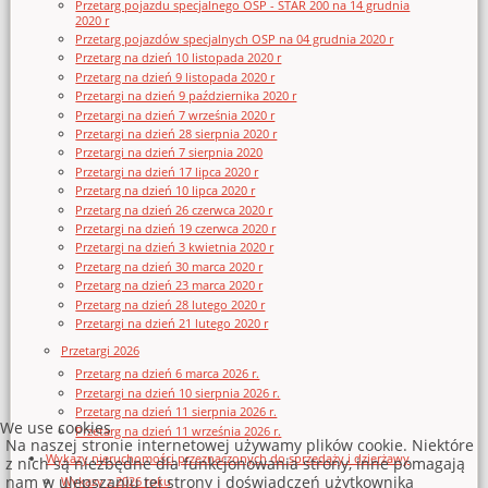
Przetarg pojazdu specjalnego OSP - STAR 200 na 14 grudnia
2020 r
Przetarg pojazdów specjalnych OSP na 04 grudnia 2020 r
Przetarg na dzień 10 listopada 2020 r
Przetarg na dzień 9 listopada 2020 r
Przetargi na dzień 9 października 2020 r
Przetargi na dzień 7 września 2020 r
Przetargi na dzień 28 sierpnia 2020 r
Przetargi na dzień 7 sierpnia 2020
Przetargi na dzień 17 lipca 2020 r
Przetarg na dzień 10 lipca 2020 r
Przetarg na dzień 26 czerwca 2020 r
Przetargi na dzień 19 czerwca 2020 r
Przetargi na dzień 3 kwietnia 2020 r
Przetarg na dzień 30 marca 2020 r
Przetarg na dzień 23 marca 2020 r
Przetarg na dzień 28 lutego 2020 r
Przetargi na dzień 21 lutego 2020 r
Przetargi 2026
Przetarg na dzień 6 marca 2026 r.
Przetargi na dzień 10 sierpnia 2026 r.
Przetarg na dzień 11 sierpnia 2026 r.
We use cookies
Przetarg na dzień 11 września 2026 r.
Na naszej stronie internetowej używamy plików cookie. Niektóre
Wykazy nieruchomości przeznaczonych do sprzedaży i dzierżawy
z nich są niezbędne dla funkcjonowania strony, inne pomagają
nam w ulepszaniu tej strony i doświadczeń użytkownika
Wykazy z 2026 roku