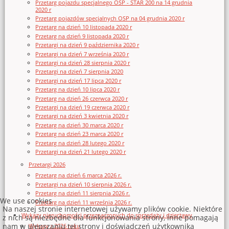
Przetarg pojazdu specjalnego OSP - STAR 200 na 14 grudnia
2020 r
Przetarg pojazdów specjalnych OSP na 04 grudnia 2020 r
Przetarg na dzień 10 listopada 2020 r
Przetarg na dzień 9 listopada 2020 r
Przetargi na dzień 9 października 2020 r
Przetargi na dzień 7 września 2020 r
Przetargi na dzień 28 sierpnia 2020 r
Przetargi na dzień 7 sierpnia 2020
Przetargi na dzień 17 lipca 2020 r
Przetarg na dzień 10 lipca 2020 r
Przetarg na dzień 26 czerwca 2020 r
Przetargi na dzień 19 czerwca 2020 r
Przetargi na dzień 3 kwietnia 2020 r
Przetarg na dzień 30 marca 2020 r
Przetarg na dzień 23 marca 2020 r
Przetarg na dzień 28 lutego 2020 r
Przetargi na dzień 21 lutego 2020 r
Przetargi 2026
Przetarg na dzień 6 marca 2026 r.
Przetargi na dzień 10 sierpnia 2026 r.
Przetarg na dzień 11 sierpnia 2026 r.
We use cookies
Przetarg na dzień 11 września 2026 r.
Na naszej stronie internetowej używamy plików cookie. Niektóre
Wykazy nieruchomości przeznaczonych do sprzedaży i dzierżawy
z nich są niezbędne dla funkcjonowania strony, inne pomagają
nam w ulepszaniu tej strony i doświadczeń użytkownika
Wykazy z 2026 roku