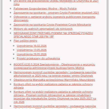
Dni wolne dla pracowników Urzędu Miejskiego w Olsztynku w 2021
roku
Państwowe Gospodarstwo Wodne - Wody Polskie
Zaproszenie na spotkanie - program Czyste Powietrze grudzień 2021
Ogłoszenie o zamiarze wyboru operatora publicznego transportu
zbiorowego
Zaproszenie na spotkania Czyste Powietrze Czyste Mieszkanie
Wybory do walnych zgromadzeń izb rolniczych
NIEOGRANICZONY PRZETARG PISEMNY NA SPRZEDAŻ POJAZDU
SPECJALNEGO STAR 200 PM 18P
Plan ogólny gminy
Uzgodnienia 16.02.2026
Uzgodnienia 13.05.2026
Uzgodnienia 29.05.2026
Projekt przekazany do uchwalenia
RGGIOŚ.6220.5.2024 Zawiadomienie - Obwieszczenie o wszczęciu
postępowania administracyjnego budowa farmy Mielno
Harmonogram kontroli punktów sprzedaży i podawania napojów
alkoholowych w 2025 roku na terenie miasta i gminy Olsztynek
Obwieszczenia Marszałka województwa Warmińsko-Mazurskiego
Konkurs ofert na wybór realizatora zadania w zakresie ochrony
zdrowia
Konkurs ofert na wybór realizatora zadania w zakresie ochrony
zdrowia - Program polityki zdrowotnej w zakresie rehabilitacji
leczniczej dla mieszkańców Gminy Olsztynek na lata 2025-2027 na
rok 2026
Harmonogram kontroli punktów sprzedaży i podawania napojów