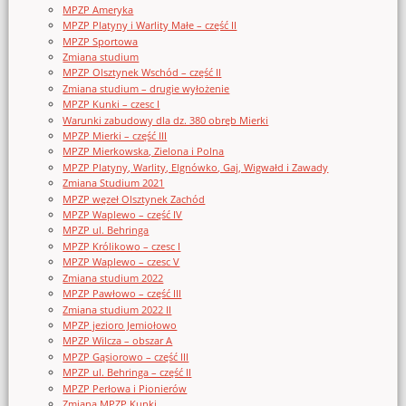
MPZP Ameryka
MPZP Platyny i Warlity Małe – część II
MPZP Sportowa
Zmiana studium
MPZP Olsztynek Wschód – część II
Zmiana studium – drugie wyłożenie
MPZP Kunki – czesc I
Warunki zabudowy dla dz. 380 obręb Mierki
MPZP Mierki – część III
MPZP Mierkowska, Zielona i Polna
MPZP Platyny, Warlity, Elgnówko, Gaj, Wigwałd i Zawady
Zmiana Studium 2021
MPZP węzeł Olsztynek Zachód
MPZP Waplewo – część IV
MPZP ul. Behringa
MPZP Królikowo – czesc I
MPZP Waplewo – czesc V
Zmiana studium 2022
MPZP Pawłowo – część III
Zmiana studium 2022 II
MPZP jezioro Jemiołowo
MPZP Wilcza – obszar A
MPZP Gąsiorowo – część III
MPZP ul. Behringa – część II
MPZP Perłowa i Pionierów
Zmiana MPZP Kunki