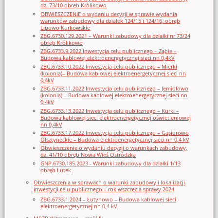
dz. 73/10 obręb Królikowo
OBWIESZCZENIE o wydaniu decyzji w sprawie wydania
warunków zabudowy dla działek 124/15 i 124/16, obręb
Lipowo Kurkowskie
ZBG.6730.129.2021 – Warunki zabudowy dla działki nr 73/24
obręb Królikowo
ZBG.6733.9.2022 Inwestycja celu publicznego – Ząbie –
Budowa kablowej elektroenergetycznej sieci nn 0,4kV
ZBG.6733.10.2022 Inwestycja celu publicznego – Mierki
(kolonia)– Budowa kablowej elektroenergetycznej sieci nn
0,4kV
ZBG.6733.11.2022 Inwestycja celu publicznego – Jemiołowo
(kolonia) – Budowa kablowej elektroenergetycznej sieci nn
0,4kV
ZBG.6733.13.2022 Inwestycja celu publicznego – Kurki –
Budowa kablowej sieci elektroenergetycznej oświetleniowej
nn 0,4kV
ZBG.6733.17.2022 Inwestycja celu publicznego – Gąsiorowo
Olsztyneckie – Budowa elektroenergetycznej sieci nn 0,4 kV
Obwieszczenie o wydaniu decyzji o warunkach zabudowy,
dz. 41/10 obręb Nowa Wieś Ostródzka
GNP.6730.185.2023 - Warunki zabudowy dla działki 1/13
obręb Lutek
Obwieszczenia w sprawach o warunki zabudowy i lokalizacji
inwestycji celu publicznego – rok wszczęcia sprawy 2024
ZBG.6733.1.2024 – Łutynowo – Budowa kablowej sieci
elektroenergetycznej nn 0,4 kV