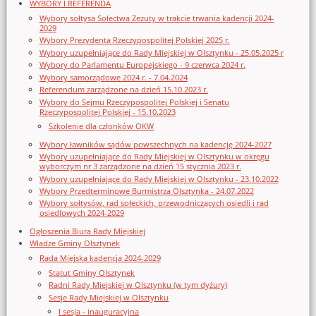
WYBORY I REFERENDA
Wybory sołtysa Sołectwa Zezuty w trakcie trwania kadencji 2024-
2029
Wybory Prezydenta Rzeczypospolitej Polskiej 2025 r.
Wybory uzupełniające do Rady Miejskiej w Olsztynku - 25.05.2025 r
Wybory do Parlamentu Europejskiego - 9 czerwca 2024 r.
Wybory samorządowe 2024 r. - 7.04.2024
Referendum zarządzone na dzień 15.10.2023 r.
Wybory do Sejmu Rzeczypospolitej Polskiej i Senatu
Rzeczypospolitej Polskiej - 15.10.2023
Szkolenie dla członków OKW
Wybory ławników sądów powszechnych na kadencję 2024-2027
Wybory uzupełniające do Rady Miejskiej w Olsztynku w okręgu
wyborczym nr 3 zarządzone na dzień 15 stycznia 2023 r.
Wybory uzupełniające do Rady Miejskiej w Olsztynku - 23.10.2022
Wybory Przedterminowe Burmistrza Olsztynka - 24.07.2022
Wybory sołtysów, rad sołeckich, przewodniczących osiedli i rad
osiedlowych 2024-2029
Ogłoszenia Biura Rady Miejskiej
Władze Gminy Olsztynek
Rada Miejska kadencja 2024-2029
Statut Gminy Olsztynek
Radni Rady Miejskiej w Olsztynku (w tym dyżury)
Sesje Rady Miejskiej w Olsztynku
I sesja - inauguracyjna