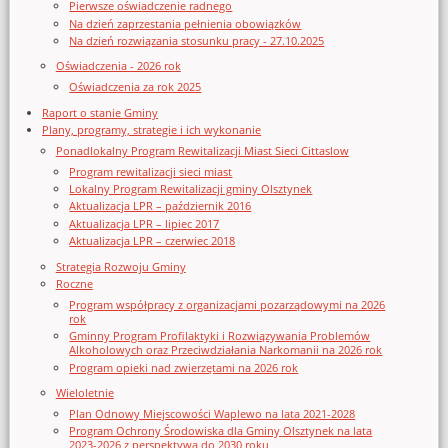
Pierwsze oświadczenie radnego
Na dzień zaprzestania pełnienia obowiązków
Na dzień rozwiązania stosunku pracy - 27.10.2025
Oświadczenia - 2026 rok
Oświadczenia za rok 2025
Raport o stanie Gminy
Plany, programy, strategie i ich wykonanie
Ponadlokalny Program Rewitalizacji Miast Sieci Cittaslow
Program rewitalizacji sieci miast
Lokalny Program Rewitalizacji gminy Olsztynek
Aktualizacja LPR – październik 2016
Aktualizacja LPR – lipiec 2017
Aktualizacja LPR – czerwiec 2018
Strategia Rozwoju Gminy
Roczne
Program współpracy z organizacjami pozarządowymi na 2026
rok
Gminny Program Profilaktyki i Rozwiązywania Problemów
Alkoholowych oraz Przeciwdziałania Narkomanii na 2026 rok
Program opieki nad zwierzętami na 2026 rok
Wieloletnie
Plan Odnowy Miejscowości Waplewo na lata 2021-2028
Program Ochrony Środowiska dla Gminy Olsztynek na lata
2023-2026 z perspektywą do 2030 roku