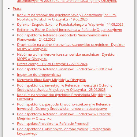
alkoholowych w 2026 roku na terenie miasta i gminy Olsztynek
Praca
Konkurs na stanowisko dyrektora Szkoły Podstawowej nr 1 im.
Noblistów Polskich w Olsztynku - 19.06.2026
Dyrektor Zespołu Szkolno-Przedszkolnego w Waplewie - 14.08.2025
Referent w Biurze Obsługi Interesanta w Referacie Organizacyjnym
Podinspektor w Referacie Gospodarki Nieruchomościami i
Planowania - 24.02.2025
Drugi nabór na wolne kierownicze stanowisko urzędnicze - Dyrektor
MOPS w Olsztynku
Nabór na wolne kierownicze stanowisko urzędnicze - Dyrektor
MOPS w Olsztynku
Prezes Zarządu TBS w Olsztynku - 27.09.2024
Podinspektor w Referacie Finansów i Podatków - 19.08.2024
Inspektor ds. drogownictwa
Kierownik Biura Rady Miejskiej w Olsztynku
Podinspektor ds. inwestycji w Referacie Inwestycji i Ochrony
Środowiska Urzędu Miejskiego w Olsztynku - 25.09.2023
Konkurs na stanowisko dyrektora Przedszkola Miejskiego w
Olsztynku
Podinspektor ds. gospodarki wodno-ściekowej w Referacie
Inwestycji i Ochrony Środowiska - umowa na zastępstwo
Podinspektor w Referacie Finansów i Podatków w Urzędzie
Miejskim w Olsztynku
Podinspektor/inspektor w Referacie Promocji
Podinspektor ds. obronnych, obrony cywilnej i zarządzania
kryzysowego