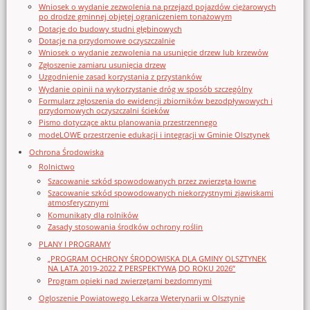
Wniosek o wydanie zezwolenia na przejazd pojazdów ciężarowych
po drodze gminnej objętej ograniczeniem tonażowym
Dotacje do budowy studni głębinowych
Dotacje na przydomowe oczyszczalnie
Wniosek o wydanie zezwolenia na usunięcie drzew lub krzewów
Zgłoszenie zamiaru usunięcia drzew
Uzgodnienie zasad korzystania z przystanków
Wydanie opinii na wykorzystanie dróg w sposób szczególny
Formularz zgłoszenia do ewidencji zbiorników bezodpływowych i
przydomowych oczyszczalni ścieków
Pismo dotyczące aktu planowania przestrzennego
modeLOWE przestrzenie edukacji i integracji w Gminie Olsztynek
Ochrona Środowiska
Rolnictwo
Szacowanie szkód spowodowanych przez zwierzęta łowne
Szacowanie szkód spowodowanych niekorzystnymi zjawiskami
atmosferycznymi
Komunikaty dla rolników
Zasady stosowania środków ochrony roślin
PLANY I PROGRAMY
„PROGRAM OCHRONY ŚRODOWISKA DLA GMINY OLSZTYNEK
NA LATA 2019-2022 Z PERSPEKTYWĄ DO ROKU 2026”
Program opieki nad zwierzętami bezdomnymi
Ogloszenie Powiatowego Lekarza Weterynarii w Olsztynie