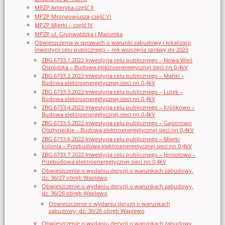
MPZP Ameryka-część II
MPZP Mrongowiusza-część VI
MPZP Mierki – część IV
MPZP ul. Grunwaldzka i Mazurska
Obwieszczenia w sprawach o warunki zabudowy i lokalizacji
inwestycji celu publicznego – rok wszczęcia sprawy do 2023
ZBG.6733.1.2022 Inwestycja celu publicznego – Nowa Wieś
Ostródzka – Budowa elektroenergetycznej sieci nn 0,4kV
ZBG.6733.2.2022 Inwestycja celu publicznego – Mańki –
Budowa elektroenergetycznej sieci nn 0,4kV
ZBG.6733.3.2022 Inwestycja celu publicznego – Lutek –
Budowa elektroenergetycznej sieci nn 0,4kV
ZBG.6733.4.2022 Inwestycja celu publicznego – Królikowo –
Budowa elektroenergetycznej sieci nn 0,4kV
ZBG.6733.5.2022 Inwestycja celu publicznego – Gąsiorowo
Olsztyneckie – Budowa elektroenergetycznej sieci nn 0,4kV
ZBG.6733.6.2022 Inwestycja celu publicznego – Mierki
kolonia – Przebudowa elektroenergetycznej sieci nn 0,4kV
ZBG.6733.7.2022 Inwestycja celu publicznego – Jemiołowo –
Przebudowa elektroenergetycznej sieci nn 0,4kV
Obwieszczenie o wydaniu decyzji o warunkach zabudowy,
dz. 36/27 obręb Waplewo
Obwieszczenie o wydaniu decyzji o warunkach zabudowy,
dz. 36/26 obręb Waplewo
Obwieszczenie o wydaniu decyzji o warunkach
zabudowy, dz. 36/26 obręb Waplewo
Obwieszczenie o wydaniu decyzji o warunkach zabudowy,