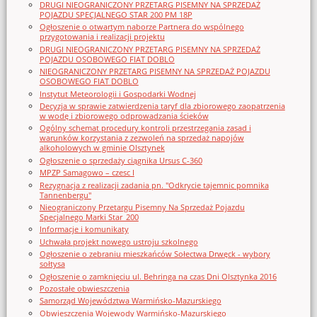
DRUGI NIEOGRANICZONY PRZETARG PISEMNY NA SPRZEDAŻ
POJAZDU SPECJALNEGO STAR 200 PM 18P
Ogłoszenie o otwartym naborze Partnera do wspólnego
przygotowania i realizacji projektu
DRUGI NIEOGRANICZONY PRZETARG PISEMNY NA SPRZEDAŻ
POJAZDU OSOBOWEGO FIAT DOBLO
NIEOGRANICZONY PRZETARG PISEMNY NA SPRZEDAŻ POJAZDU
OSOBOWEGO FIAT DOBLO
Instytut Meteorologii i Gospodarki Wodnej
Decyzja w sprawie zatwierdzenia taryf dla zbiorowego zaopatrzenia
w wodę i zbiorowego odprowadzania ścieków
Ogólny schemat procedury kontroli przestrzegania zasad i
warunków korzystania z zezwoleń na sprzedaż napojów
alkoholowych w gminie Olsztynek
Ogłoszenie o sprzedaży ciągnika Ursus C-360
MPZP Samagowo – czesc I
Rezygnacja z realizacji zadania pn. "Odkrycie tajemnic pomnika
Tannenbergu"
Nieograniczony Przetargu Pisemny Na Sprzedaż Pojazdu
Specjalnego Marki Star_200
Informacje i komunikaty
Uchwała projekt nowego ustroju szkolnego
Ogłoszenie o zebraniu mieszkańców Sołectwa Drwęck - wybory
sołtysa
Ogłoszenie o zamknięciu ul. Behringa na czas Dni Olsztynka 2016
Pozostałe obwieszczenia
Samorząd Województwa Warmińsko-Mazurskiego
Obwieszczenia Wojewody Warmińsko-Mazurskiego