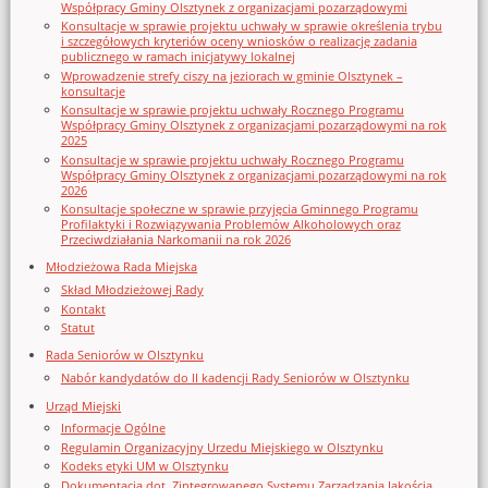
Współpracy Gminy Olsztynek z organizacjami pozarządowymi
Konsultacje w sprawie projektu uchwały w sprawie określenia trybu
i szczegółowych kryteriów oceny wniosków o realizację zadania
publicznego w ramach inicjatywy lokalnej
Wprowadzenie strefy ciszy na jeziorach w gminie Olsztynek –
konsultacje
Konsultacje w sprawie projektu uchwały Rocznego Programu
Współpracy Gminy Olsztynek z organizacjami pozarządowymi na rok
2025
Konsultacje w sprawie projektu uchwały Rocznego Programu
Współpracy Gminy Olsztynek z organizacjami pozarządowymi na rok
2026
Konsultacje społeczne w sprawie przyjęcia Gminnego Programu
Profilaktyki i Rozwiązywania Problemów Alkoholowych oraz
Przeciwdziałania Narkomanii na rok 2026
Młodzieżowa Rada Miejska
Skład Młodzieżowej Rady
Kontakt
Statut
Rada Seniorów w Olsztynku
Nabór kandydatów do II kadencji Rady Seniorów w Olsztynku
Urząd Miejski
Informacje Ogólne
Regulamin Organizacyjny Urzedu Miejskiego w Olsztynku
Kodeks etyki UM w Olsztynku
Dokumentacja dot. Zintegrowanego Systemu Zarządzania Jakością