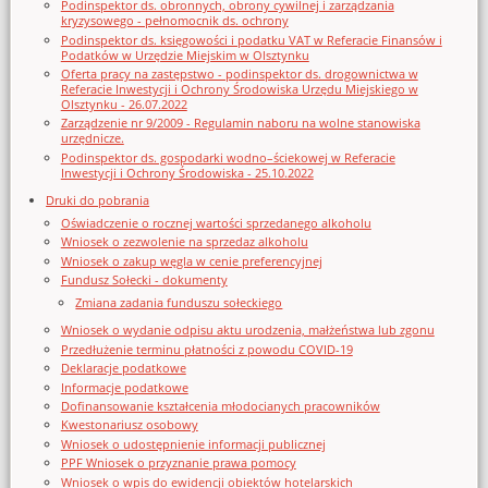
Podinspektor ds. obronnych, obrony cywilnej i zarządzania
kryzysowego - pełnomocnik ds. ochrony
Podinspektor ds. księgowości i podatku VAT w Referacie Finansów i
Podatków w Urzędzie Miejskim w Olsztynku
Oferta pracy na zastępstwo - podinspektor ds. drogownictwa w
Referacie Inwestycji i Ochrony Środowiska Urzędu Miejskiego w
Olsztynku - 26.07.2022
Zarządzenie nr 9/2009 - Regulamin naboru na wolne stanowiska
urzędnicze.
Podinspektor ds. gospodarki wodno–ściekowej w Referacie
Inwestycji i Ochrony Środowiska - 25.10.2022
Druki do pobrania
Oświadczenie o rocznej wartości sprzedanego alkoholu
Wniosek o zezwolenie na sprzedaz alkoholu
Wniosek o zakup węgla w cenie preferencyjnej
Fundusz Sołecki - dokumenty
Zmiana zadania funduszu sołeckiego
Wniosek o wydanie odpisu aktu urodzenia, małżeństwa lub zgonu
Przedłużenie terminu płatności z powodu COVID-19
Deklaracje podatkowe
Informacje podatkowe
Dofinansowanie kształcenia młodocianych pracowników
Kwestonariusz osobowy
Wniosek o udostępnienie informacji publicznej
PPF Wniosek o przyznanie prawa pomocy
Wniosek o wpis do ewidencji obiektów hotelarskich