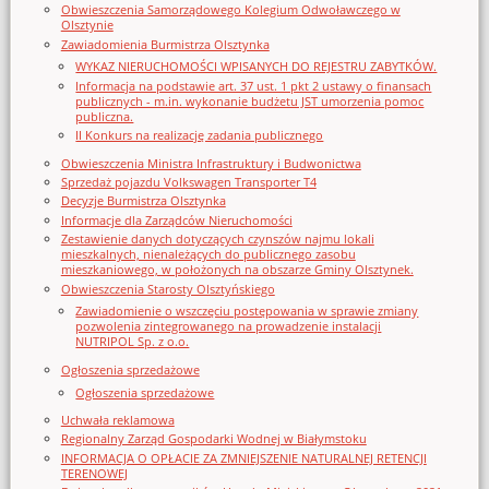
Obwieszczenia Samorządowego Kolegium Odwoławczego w
Olsztynie
Zawiadomienia Burmistrza Olsztynka
WYKAZ NIERUCHOMOŚCI WPISANYCH DO REJESTRU ZABYTKÓW.
Informacja na podstawie art. 37 ust. 1 pkt 2 ustawy o finansach
publicznych - m.in. wykonanie budżetu JST umorzenia pomoc
publiczna.
II Konkurs na realizację zadania publicznego
Obwieszczenia Ministra Infrastruktury i Budwonictwa
Sprzedaż pojazdu Volkswagen Transporter T4
Decyzje Burmistrza Olsztynka
Informacje dla Zarządców Nieruchomości
Zestawienie danych dotyczących czynszów najmu lokali
mieszkalnych, nienależących do publicznego zasobu
mieszkaniowego, w położonych na obszarze Gminy Olsztynek.
Obwieszczenia Starosty Olsztyńskiego
Zawiadomienie o wszczęciu postępowania w sprawie zmiany
pozwolenia zintegrowanego na prowadzenie instalacji
NUTRIPOL Sp. z o.o.
Ogłoszenia sprzedażowe
Ogłoszenia sprzedażowe
Uchwała reklamowa
Regionalny Zarząd Gospodarki Wodnej w Białymstoku
INFORMACJA O OPŁACIE ZA ZMNIEJSZENIE NATURALNEJ RETENCJI
TERENOWEJ