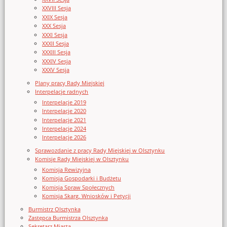
XXVIII Sesja
XXIX Sesja
XXX Sesja
XXXI Sesja
XXXII Sesja
XXXIII Sesja
XXXIV Sesja
XXXV Sesja
Plany pracy Rady Miejskiej
Interpelacje radnych
Interpelacje 2019
Interpelacje 2020
Interpelacje 2021
Interpelacje 2024
Interpelacje 2026
Sprawozdanie z pracy Rady Miejskiej w Olsztynku
Komisje Rady Miejskiej w Olsztynku
Komisja Rewizyjna
Komisja Gospodarki i Budżetu
Komisja Spraw Społecznych
Komisja Skarg, Wniosków i Petycji
Burmistrz Olsztynka
Zastępca Burmistrza Olsztynka
Sekretarz Miasta