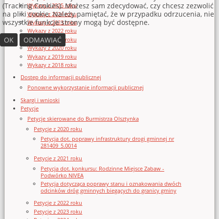
(Tracking Cookies). Możesz sam zdecydować, czy chcesz zezwolić
Wykazy z 2025 roku
na pliki cookie. Należy pamiętać, że w przypadku odrzucenia, nie
Wykazy z 2024 roku
wszystkie funkcje strony mogą być dostępne.
Wykazy z 2023 roku
Wykazy z 2022 roku
OK
ODMAWIAĆ
Wykazy z 2021 roku
Wykazy z 2020 roku
Wykazy z 2019 roku
Wykazy z 2018 roku
Dostęp do informacji publicznej
Ponowne wykorzystanie informacji publicznej
Skargi i wnioski
Petycje
Petycje skierowane do Burmistrza Olsztynka
Petycje z 2020 roku
Petycja dot. poprawy infrastruktury drogi gminnej nr
281409_5.0014
Petycje z 2021 roku
Petycja dot. konkursu: Rodzinne Miejsce Zabaw -
Podwórko NIVEA
Petycja dotycząca poprawy stanu i oznakowania dwóch
odcinków dróg gminnych biegących do granicy gminy
Petycje z 2022 roku
Petycje z 2023 roku