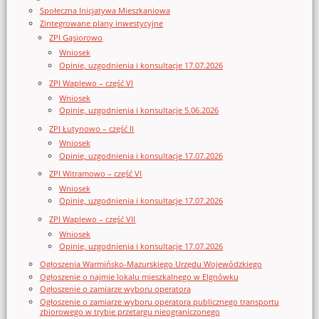
Społeczna Inicjatywa Mieszkaniowa
Zintegrowane plany inwestycyjne
ZPI Gąsiorowo
Wniosek
Opinie, uzgodnienia i konsultacje 17.07.2026
ZPI Waplewo – część VI
Wniosek
Opinie, uzgodnienia i konsultacje 5.06.2026
ZPI Łutynowo – część II
Wniosek
Opinie, uzgodnienia i konsultacje 17.07.2026
ZPI Witramowo – część VI
Wniosek
Opinie, uzgodnienia i konsultacje 17.07.2026
ZPI Waplewo – część VII
Wniosek
Opinie, uzgodnienia i konsultacje 17.07.2026
Ogłoszenia Warmińsko-Mazurskiego Urzędu Wojewódzkiego
Ogłoszenie o najmie lokalu mieszkalnego w Elgnówku
Ogłoszenie o zamiarze wyboru operatora
Ogłoszenie o zamiarze wyboru operatora publicznego transportu
zbiorowego w trybie przetargu nieograniczonego