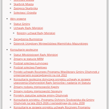
Skarbnik Miasta
Zastępca Skarbnika
Sołectwa i Osiedla
Akty prawne
Statut Gminy
Uchwały Rady Miejskiej
Rejestry uchwał Rady Miejskiej
Zarządzenia Burmistrza
Dziennik Urzędowy Województwa Warmińsko-Mazurskiego
Konsultacje społeczne
Statut Młodzieżowej Rady Miejskiej
Zmiany w statucie MRM
Podział sołectwa Łutynowo
Podział sołectwa Pawłowo
Projekt uchwały Rocznego Programu Współpracy Gminy Olsztynek z
organizacjami pozarządowymi na rok 2022
Konsultacje społeczne dotyczące projektu uchwały w sprawie
utworzenia Olsztyneckiej Rady Seniorów i nadania jej Statutu
Zmiany rodzaju miejscowości Kąpity
Zmiany rodzaju miejscowości Spoguny
Projekty statutów sołectw gminy Olsztynek
Konsultacje projektu „Programu Ochrony Środowiska dla Gminy
Olsztynek na lata 2023-2026 z perspektywą do roku 2030
Konsultacje w sprawie projektu uchwały Rocznego Programu