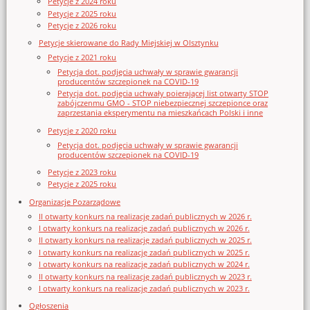
Petycje z 2024 roku
Petycje z 2025 roku
Petycje z 2026 roku
Petycje skierowane do Rady Miejskiej w Olsztynku
Petycje z 2021 roku
Petycja dot. podjęcia uchwały w sprawie gwarancji
producentów szczepionek na COVID-19
Petycja dot. podjęcia uchwały poierającej list otwarty STOP
zabójczenmu GMO - STOP niebezpiecznej szczepionce oraz
zaprzestania eksperymentu na mieszkańcach Polski i inne
Petycje z 2020 roku
Petycja dot. podjęcia uchwały w sprawie gwarancji
producentów szczepionek na COVID-19
Petycje z 2023 roku
Petycje z 2025 roku
Organizacje Pozarządowe
II otwarty konkurs na realizację zadań publicznych w 2026 r.
I otwarty konkurs na realizację zadań publicznych w 2026 r.
II otwarty konkurs na realizację zadań publicznych w 2025 r.
I otwarty konkurs na realizację zadań publicznych w 2025 r.
I otwarty konkurs na realizację zadań publicznych w 2024 r.
II otwarty konkurs na realizację zadań publicznych w 2023 r.
I otwarty konkurs na realizację zadań publicznych w 2023 r.
Ogłoszenia