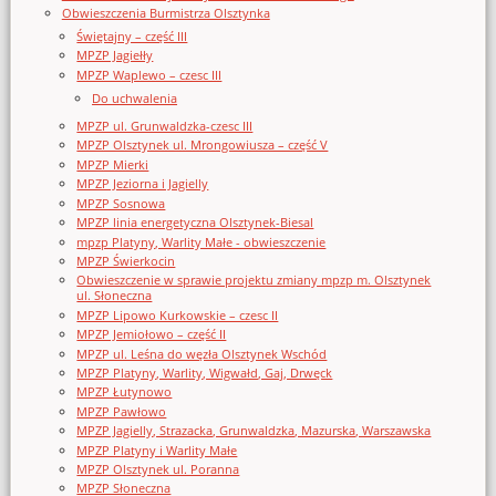
Obwieszczenia Burmistrza Olsztynka
Świętajny – część III
MPZP Jagiełły
MPZP Waplewo – czesc III
Do uchwalenia
MPZP ul. Grunwaldzka-czesc III
MPZP Olsztynek ul. Mrongowiusza – część V
MPZP Mierki
MPZP Jeziorna i Jagielly
MPZP Sosnowa
MPZP linia energetyczna Olsztynek-Biesal
mpzp Platyny, Warlity Małe - obwieszczenie
MPZP Świerkocin
Obwieszczenie w sprawie projektu zmiany mpzp m. Olsztynek
ul. Słoneczna
MPZP Lipowo Kurkowskie – czesc II
MPZP Jemiołowo – część II
MPZP ul. Leśna do węzła Olsztynek Wschód
MPZP Platyny, Warlity, Wigwałd, Gaj, Drwęck
MPZP Łutynowo
MPZP Pawłowo
MPZP Jagielly, Strazacka, Grunwaldzka, Mazurska, Warszawska
MPZP Platyny i Warlity Małe
MPZP Olsztynek ul. Poranna
MPZP Słoneczna