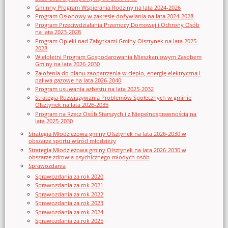
Gminny Program Wspierania Rodziny na lata 2024-2026
Program Osłonowy w zakresie dożywiania na lata 2024-2028
Program Przeciwdziałania Przemocy Domowej i Ochrony Osób
na lata 2023-2028
Program Opieki nad Zabytkami Gminy Olsztynek na lata 2025-
2028
Wieloletni Program Gospodarowania Mieszkaniowym Zasobem
Gminy na lata 2026-2030
Założenia do planu zaopatrzenia w ciepło, energię elektryczna i
paliwa gazowe na lata 2026-2040
Program usuwania azbestu na lata 2025-2032
Strategia Rozwiązywania Problemów Społecznych w gminie
Olsztynek na lata 2026-2035
Program na Rzecz Osób Starszych i z Niepełnosprawnością na
lata 2025-2030
Strategia Młodzieżowa gminy Olsztynek na lata 2026-2030 w
obszarze sportu wśród młodzieży
Strategia Młodzieżowa gminy Olsztynek na lata 2026-2030 w
obszarze zdrowia psychicznego młodych osób
Sprawozdania
Sprawozdania za rok 2020
Sprawozdania za rok 2021
Sprawozdania za rok 2022
Sprawozdania za rok 2023
Sprawozdania za rok 2024
Sprawozdania za rok 2025