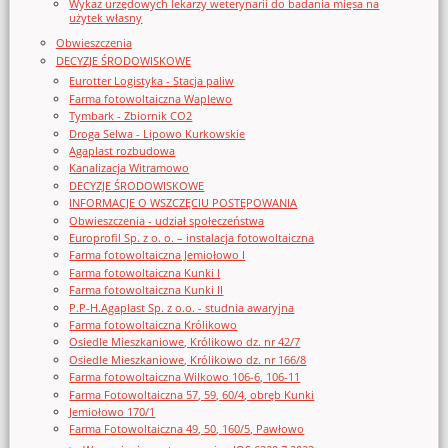
Wykaz urzędowych lekarzy weterynarii do badania mięsa na
użytek własny
Obwieszczenia
DECYZJE ŚRODOWISKOWE
Eurotter Logistyka - Stacja paliw
Farma fotowoltaiczna Waplewo
Tymbark - Zbiornik CO2
Droga Selwa - Lipowo Kurkowskie
Agaplast rozbudowa
Kanalizacja Witramowo
DECYZJE ŚRODOWISKOWE
INFORMACJE O WSZCZĘCIU POSTĘPOWANIA
Obwieszczenia - udział społeczeństwa
Europrofil Sp. z o. o. – instalacja fotowoltaiczna
Farma fotowoltaiczna Jemiołowo I
Farma fotowoltaiczna Kunki I
Farma fotowoltaiczna Kunki II
P.P-H.Agaplast Sp. z o.o. - studnia awaryjna
Farma fotowoltaiczna Królikowo
Osiedle Mieszkaniowe, Królikowo dz. nr 42/7
Osiedle Mieszkaniowe, Królikowo dz. nr 166/8
Farma fotowoltaiczna Wilkowo 106-6, 106-11
Farma Fotowoltaiczna 57, 59, 60/4, obręb Kunki
Jemiołowo 170/1
Farma Fotowoltaiczna 49, 50, 160/5, Pawłowo