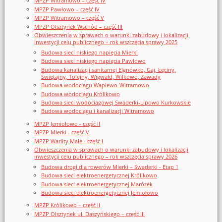
MPZP Witramowo – część IV
MPZP Pawłowo – część IV
MPZP Witramowo – część V
MPZP Olsztynek Wschód – część III
Obwieszczenia w sprawach o warunki zabudowy i lokalizacji
inwestycji celu publicznego – rok wszczęcia sprawy 2025
Budowa sieci niskiego napięcia Mierki
Budowa sieci niskiego napięcia Pawłowo
Budowa kanalizacji sanitarnej Elgnówko, Gaj, Łęciny,
Świętajny, Tolejny, Wigwałd, Wilkowo, Zawady
Budowa wodociągu Waplewo-Witramowo
Budowa wodociągu Królikowo
Budowa sieci wodociągowej Swaderki-Lipowo Kurkowskie
Budowa wodociągu i kanalizacji Witramowo
MPZP Jemiołowo - część II
MPZP Mierki - część V
MPZP Warlity Małe - część I
Obwieszczenia w sprawach o warunki zabudowy i lokalizacji
inwestycji celu publicznego – rok wszczęcia sprawy 2026
Budowa drogi dla rowerów Mierki – Swaderki - Etap 1
Budowa sieci elektroenergetycznej Królikowo
Budowa sieci elektroenergetycznej Marózek
Budowa sieci elektroenergetycznej Jemiołowo
MPZP Królikowo – część II
MPZP Olsztynek ul. Daszyńskiego – część III