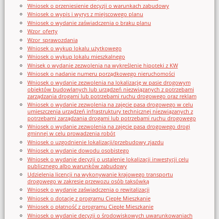
Wniosek o przeniesienie decyzji o warunkach zabudowy
Wniosek o wypis i wyrys z miejscowego planu
Wniosek o wydanie zaświadczenia o braku planu
Wzor_oferty
Wzor_sprawozdania
Wniosek o wykup lokalu użytkowego
Wniosek o wykup lokalu mieszkalnego
Wnisek o wydanie zezwolenia na wykreślenie hipoteki z KW
Wniosek o nadanie numeru porządkowego nieruchomości
Wniosek o wydanie zezwolenia na lokalizację w pasie drogowym
obiektów budowlanych lub urządzeń niezwiązanych z potrzebami
zarządzania drogami lub potrzebami ruchu drogowego oraz reklam
Wniosek o wydanie zezwolenia na zajęcie pasa drogowego w celu
umieszczenia urządzeń infrastruktury technicznej niezwiązanych z
potrzebami zarządzania drogami lub potrzebami ruchu drogowego
Wniosek o wydanie zezwolenia na zajęcie pasa drogowego drogi
gminnej w celu prowadzenia robót
Wniosek o uzgodnienie lokalizacji/przebudowy zjazdu
Wniosek o wydanie dowodu osobistego
Wniosek o wydanie decyzji o ustalenie lokalizacji inwestycji celu
publicznego albo warunków zabudowy
Udzielenia licencji na wykonywanie krajowego transportu
drogowego w zakresie przewozu osób taksówką
Wniosek o wydanie zaświadczenia o rewitalizacji
Wniosek o dotację z programu Ciepłe Mieszkanie
Wniosek o płatność z programu Ciepłe Mieszkanie
Wniosek o wydanie decyzji o środowiskowych uwarunkowaniach