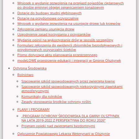
Wniosek o wydanie zezwolenia na przejazd pojazdów ciężarowych
po drodze gminnej objętej ograniczeniem tonażowym
Dotacje do budowy studni głębinowych
Dotacje na przydomowe oczyszczalnie
Wniosek o wydanie zezwolenia na usunięcie drzew lub krzewów
Zgłoszenie zamiaru usunięcia drzew
Uzgodnienie zasad korzystania z przystanków
Wydanie opinii na wykorzystanie dróg w sposób szczególny
Formularz zgłoszenia do ewidencji zbiorników bezodpływowych i
przydomowych oczyszczalni ścieków
Pismo dotyczące aktu planowania przestrzennego
modeLOWE przestrzenie edukacji i integracji w Gminie Olsztynek
Ochrona Środowiska
Rolnictwo
Szacowanie szkód spowodowanych przez zwierzęta łowne
Szacowanie szkód spowodowanych niekorzystnymi zjawiskami
atmosferycznymi
Komunikaty dla rolników
Zasady stosowania środków ochrony roślin
PLANY I PROGRAMY
„PROGRAM OCHRONY ŚRODOWISKA DLA GMINY OLSZTYNEK
NA LATA 2019-2022 Z PERSPEKTYWĄ DO ROKU 2026”
Program opieki nad zwierzętami bezdomnymi
Ogloszenie Powiatowego Lekarza Weterynarii w Olsztynie