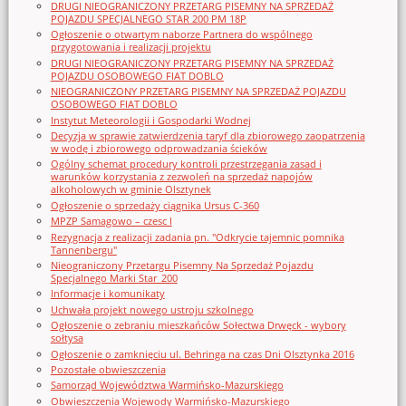
DRUGI NIEOGRANICZONY PRZETARG PISEMNY NA SPRZEDAŻ
POJAZDU SPECJALNEGO STAR 200 PM 18P
Ogłoszenie o otwartym naborze Partnera do wspólnego
przygotowania i realizacji projektu
DRUGI NIEOGRANICZONY PRZETARG PISEMNY NA SPRZEDAŻ
POJAZDU OSOBOWEGO FIAT DOBLO
NIEOGRANICZONY PRZETARG PISEMNY NA SPRZEDAŻ POJAZDU
OSOBOWEGO FIAT DOBLO
Instytut Meteorologii i Gospodarki Wodnej
Decyzja w sprawie zatwierdzenia taryf dla zbiorowego zaopatrzenia
w wodę i zbiorowego odprowadzania ścieków
Ogólny schemat procedury kontroli przestrzegania zasad i
warunków korzystania z zezwoleń na sprzedaż napojów
alkoholowych w gminie Olsztynek
Ogłoszenie o sprzedaży ciągnika Ursus C-360
MPZP Samagowo – czesc I
Rezygnacja z realizacji zadania pn. "Odkrycie tajemnic pomnika
Tannenbergu"
Nieograniczony Przetargu Pisemny Na Sprzedaż Pojazdu
Specjalnego Marki Star_200
Informacje i komunikaty
Uchwała projekt nowego ustroju szkolnego
Ogłoszenie o zebraniu mieszkańców Sołectwa Drwęck - wybory
sołtysa
Ogłoszenie o zamknięciu ul. Behringa na czas Dni Olsztynka 2016
Pozostałe obwieszczenia
Samorząd Województwa Warmińsko-Mazurskiego
Obwieszczenia Wojewody Warmińsko-Mazurskiego