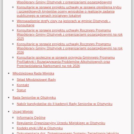
Współpracy Gminy Olsztynek z organizacjami pozarządowymi
Konsultacje w sprawie projektu uchwały w sprawie określenia trybu
i szczegółowych kryteriów oceny wniosków o realizację zadania
publicznego w ramach inicjatywy lokalnej
Wprowadzenie strefy ciszy na jeziorach w gminie Olsztynek –
konsultacje
Konsultacje w sprawie projektu uchwały Rocznego Programu
Współpracy Gminy Olsztynek z organizacjami pozarządowymi na rok
2025
Konsultacje w sprawie projektu uchwały Rocznego Programu
Współpracy Gminy Olsztynek z organizacjami pozarządowymi na rok
2026
Konsultacje społeczne w sprawie przyjęcia Gminnego Programu
Profilaktyki i Rozwiązywania Problemów Alkoholowych oraz
Przeciwdziałania Narkomanii na rok 2026
Młodzieżowa Rada Miejska
Skład Młodzieżowej Rady
Kontakt
Statut
Rada Seniorów w Olsztynku
Nabór kandydatów do II kadencji Rady Seniorów w Olsztynku
Urząd Miejski
Informacje Ogólne
Regulamin Organizacyjny Urzedu Miejskiego w Olsztynku
Kodeks etyki UM w Olsztynku
Dokumentacja dot. Zintegrowanego Systemu Zarządzania Jakością