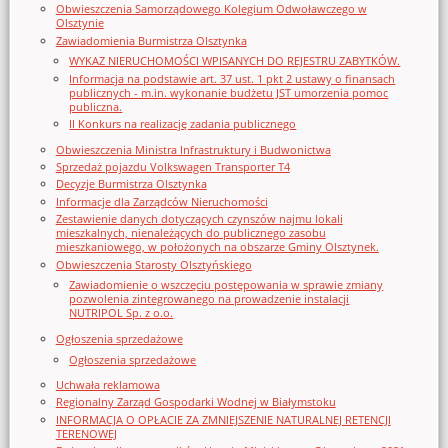
Obwieszczenia Samorządowego Kolegium Odwoławczego w
Olsztynie
Zawiadomienia Burmistrza Olsztynka
WYKAZ NIERUCHOMOŚCI WPISANYCH DO REJESTRU ZABYTKÓW.
Informacja na podstawie art. 37 ust. 1 pkt 2 ustawy o finansach
publicznych - m.in. wykonanie budżetu JST umorzenia pomoc
publiczna.
II Konkurs na realizację zadania publicznego
Obwieszczenia Ministra Infrastruktury i Budwonictwa
Sprzedaż pojazdu Volkswagen Transporter T4
Decyzje Burmistrza Olsztynka
Informacje dla Zarządców Nieruchomości
Zestawienie danych dotyczących czynszów najmu lokali
mieszkalnych, nienależących do publicznego zasobu
mieszkaniowego, w położonych na obszarze Gminy Olsztynek.
Obwieszczenia Starosty Olsztyńskiego
Zawiadomienie o wszczęciu postępowania w sprawie zmiany
pozwolenia zintegrowanego na prowadzenie instalacji
NUTRIPOL Sp. z o.o.
Ogłoszenia sprzedażowe
Ogłoszenia sprzedażowe
Uchwała reklamowa
Regionalny Zarząd Gospodarki Wodnej w Białymstoku
INFORMACJA O OPŁACIE ZA ZMNIEJSZENIE NATURALNEJ RETENCJI
TERENOWEJ