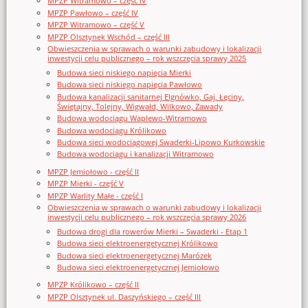
MPZP Witramowo – część IV
MPZP Pawłowo – część IV
MPZP Witramowo – część V
MPZP Olsztynek Wschód – część III
Obwieszczenia w sprawach o warunki zabudowy i lokalizacji
inwestycji celu publicznego – rok wszczęcia sprawy 2025
Budowa sieci niskiego napięcia Mierki
Budowa sieci niskiego napięcia Pawłowo
Budowa kanalizacji sanitarnej Elgnówko, Gaj, Łęciny,
Świętajny, Tolejny, Wigwałd, Wilkowo, Zawady
Budowa wodociągu Waplewo-Witramowo
Budowa wodociągu Królikowo
Budowa sieci wodociągowej Swaderki-Lipowo Kurkowskie
Budowa wodociągu i kanalizacji Witramowo
MPZP Jemiołowo - część II
MPZP Mierki - część V
MPZP Warlity Małe - część I
Obwieszczenia w sprawach o warunki zabudowy i lokalizacji
inwestycji celu publicznego – rok wszczęcia sprawy 2026
Budowa drogi dla rowerów Mierki – Swaderki - Etap 1
Budowa sieci elektroenergetycznej Królikowo
Budowa sieci elektroenergetycznej Marózek
Budowa sieci elektroenergetycznej Jemiołowo
MPZP Królikowo – część II
MPZP Olsztynek ul. Daszyńskiego – część III