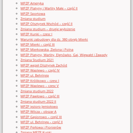
MPZP Ameryka
MPZP Platyny i Warlity Małe – część II
MPZP Sportowa
Zmiana studium
MPZP Olsztynek Wschód – część II
Zmiana studium – drugie wyłożenie
MPZP Kunki – czesc I
Warunki zabudowy dla dz. 380 obręb Mierki
MPZP Mierki – część III
MPZP Mierkowska, Zielona i Polna
MPZP Platyny, Warlity, Elgnówko, Gaj, Wigwałd i Zawady
Zmiana Studium 2021
MPZP węzeł Olsztynek Zachód
MPZP Waplewo – część IV
MPZP ul. Behringa
MPZP Królikowo – czesc I
MPZP Waplewo – czesc V
Zmiana studium 2022
MPZP Pawłowo – część III
Zmiana studium 2022 II
MPZP jezioro Jemiołowo
MPZP Wilcza – obszar A
MPZP Gąsiorowo – część III
MPZP ul. Behringa – część II
MPZP Perłowa i Pionierów
Zmiana MPZP Kunki