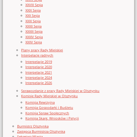
XXVIII Sesja
XXIX Sesja
XXX Sesja
XXXI Sesja
XXXII Sesja
XXXIII Sesja
XXXIV Sesja
XXXV Sesja
Plany pracy Rady Miejskiej
Interpelacje radnych
Interpelacje 2019
Interpelacje 2020
Interpelacje 2021
Interpelacje 2024
Interpelacje 2026
Sprawozdanie z pracy Rady Miejskiej w Olsztynku
Komisje Rady Miejskiej w Olsztynku
Komisja Rewizyjna
Komisja Gospodarki i Budżetu
Komisja Spraw Społecznych
Komisja Skarg, Wniosków i Petycji
Burmistrz Olsztynka
Zastępca Burmistrza Olsztynka
Sekretarz Miasta