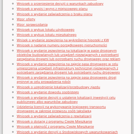
Wniosek o przeniesienie decyzji o warunkach zabudowy
Wniosek o wypis i wyrys z miejscowego planu
Wniosek o wydanie zaświadczenia o braku planu
Wzor_oferty
Wzor_sprawozdania
Wniosek o wykup lokalu użytkowego
Wniosek o wykup lokalu mieszkalnego
Wnisek o wydanie zezwolenia na wykreślenie hipoteki z KW
Wniosek o nadanie numeru porządkowego nieruchomości
Wniosek o wydanie zezwolenia na lokalizację w pasie drogowym
obiektów budowlanych lub urządzeń niezwiązanych z potrzebami
zarządzania drogami lub potrzebami ruchu drogowego oraz reklam
Wniosek o wydanie zezwolenia na zajęcie pasa drogowego w celu
umieszczenia urządzeń infrastruktury technicznej niezwiązanych z
potrzebami zarządzania drogami lub potrzebami ruchu drogowego
Wniosek o wydanie zezwolenia na zajęcie pasa drogowego drogi
gminnej w celu prowadzenia robót
Wniosek o uzgodnienie lokalizacji/przebudowy zjazdu
Wniosek o wydanie dowodu osobistego
Wniosek o wydanie decyzji o ustalenie lokalizacji inwestycji celu
publicznego albo warunków zabudowy
Udzielenia licencji na wykonywanie krajowego transportu
drogowego w zakresie przewozu osób taksówką
Wniosek o wydanie zaświadczenia o rewitalizacji
Wniosek o dotację z programu Ciepłe Mieszkanie
Wniosek o płatność z programu Ciepłe Mieszkanie
Wniosek o wydanie decyzji o środowiskowych uwarunkowaniach