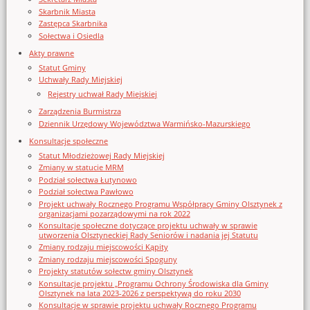
Skarbnik Miasta
Zastępca Skarbnika
Sołectwa i Osiedla
Akty prawne
Statut Gminy
Uchwały Rady Miejskiej
Rejestry uchwał Rady Miejskiej
Zarządzenia Burmistrza
Dziennik Urzędowy Województwa Warmińsko-Mazurskiego
Konsultacje społeczne
Statut Młodzieżowej Rady Miejskiej
Zmiany w statucie MRM
Podział sołectwa Łutynowo
Podział sołectwa Pawłowo
Projekt uchwały Rocznego Programu Współpracy Gminy Olsztynek z
organizacjami pozarządowymi na rok 2022
Konsultacje społeczne dotyczące projektu uchwały w sprawie
utworzenia Olsztyneckiej Rady Seniorów i nadania jej Statutu
Zmiany rodzaju miejscowości Kąpity
Zmiany rodzaju miejscowości Spoguny
Projekty statutów sołectw gminy Olsztynek
Konsultacje projektu „Programu Ochrony Środowiska dla Gminy
Olsztynek na lata 2023-2026 z perspektywą do roku 2030
Konsultacje w sprawie projektu uchwały Rocznego Programu