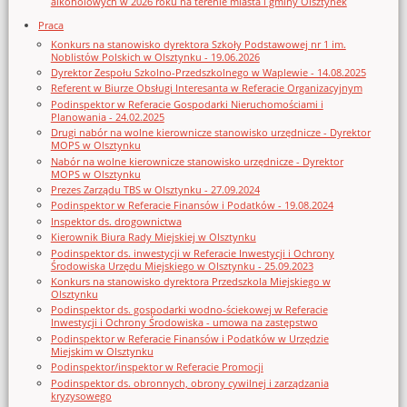
alkoholowych w 2026 roku na terenie miasta i gminy Olsztynek
Praca
Konkurs na stanowisko dyrektora Szkoły Podstawowej nr 1 im.
Noblistów Polskich w Olsztynku - 19.06.2026
Dyrektor Zespołu Szkolno-Przedszkolnego w Waplewie - 14.08.2025
Referent w Biurze Obsługi Interesanta w Referacie Organizacyjnym
Podinspektor w Referacie Gospodarki Nieruchomościami i
Planowania - 24.02.2025
Drugi nabór na wolne kierownicze stanowisko urzędnicze - Dyrektor
MOPS w Olsztynku
Nabór na wolne kierownicze stanowisko urzędnicze - Dyrektor
MOPS w Olsztynku
Prezes Zarządu TBS w Olsztynku - 27.09.2024
Podinspektor w Referacie Finansów i Podatków - 19.08.2024
Inspektor ds. drogownictwa
Kierownik Biura Rady Miejskiej w Olsztynku
Podinspektor ds. inwestycji w Referacie Inwestycji i Ochrony
Środowiska Urzędu Miejskiego w Olsztynku - 25.09.2023
Konkurs na stanowisko dyrektora Przedszkola Miejskiego w
Olsztynku
Podinspektor ds. gospodarki wodno-ściekowej w Referacie
Inwestycji i Ochrony Środowiska - umowa na zastępstwo
Podinspektor w Referacie Finansów i Podatków w Urzędzie
Miejskim w Olsztynku
Podinspektor/inspektor w Referacie Promocji
Podinspektor ds. obronnych, obrony cywilnej i zarządzania
kryzysowego