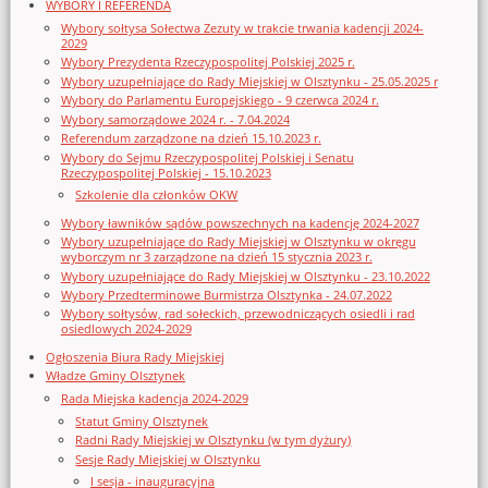
WYBORY I REFERENDA
Wybory sołtysa Sołectwa Zezuty w trakcie trwania kadencji 2024-
2029
Wybory Prezydenta Rzeczypospolitej Polskiej 2025 r.
Wybory uzupełniające do Rady Miejskiej w Olsztynku - 25.05.2025 r
Wybory do Parlamentu Europejskiego - 9 czerwca 2024 r.
Wybory samorządowe 2024 r. - 7.04.2024
Referendum zarządzone na dzień 15.10.2023 r.
Wybory do Sejmu Rzeczypospolitej Polskiej i Senatu
Rzeczypospolitej Polskiej - 15.10.2023
Szkolenie dla członków OKW
Wybory ławników sądów powszechnych na kadencję 2024-2027
Wybory uzupełniające do Rady Miejskiej w Olsztynku w okręgu
wyborczym nr 3 zarządzone na dzień 15 stycznia 2023 r.
Wybory uzupełniające do Rady Miejskiej w Olsztynku - 23.10.2022
Wybory Przedterminowe Burmistrza Olsztynka - 24.07.2022
Wybory sołtysów, rad sołeckich, przewodniczących osiedli i rad
osiedlowych 2024-2029
Ogłoszenia Biura Rady Miejskiej
Władze Gminy Olsztynek
Rada Miejska kadencja 2024-2029
Statut Gminy Olsztynek
Radni Rady Miejskiej w Olsztynku (w tym dyżury)
Sesje Rady Miejskiej w Olsztynku
I sesja - inauguracyjna