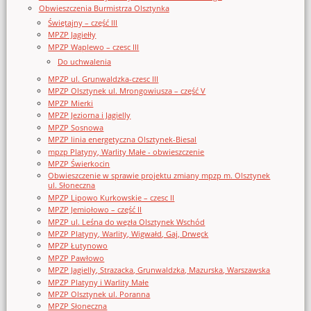
Obwieszczenia Burmistrza Olsztynka
Świętajny – część III
MPZP Jagiełły
MPZP Waplewo – czesc III
Do uchwalenia
MPZP ul. Grunwaldzka-czesc III
MPZP Olsztynek ul. Mrongowiusza – część V
MPZP Mierki
MPZP Jeziorna i Jagielly
MPZP Sosnowa
MPZP linia energetyczna Olsztynek-Biesal
mpzp Platyny, Warlity Małe - obwieszczenie
MPZP Świerkocin
Obwieszczenie w sprawie projektu zmiany mpzp m. Olsztynek
ul. Słoneczna
MPZP Lipowo Kurkowskie – czesc II
MPZP Jemiołowo – część II
MPZP ul. Leśna do węzła Olsztynek Wschód
MPZP Platyny, Warlity, Wigwałd, Gaj, Drwęck
MPZP Łutynowo
MPZP Pawłowo
MPZP Jagielly, Strazacka, Grunwaldzka, Mazurska, Warszawska
MPZP Platyny i Warlity Małe
MPZP Olsztynek ul. Poranna
MPZP Słoneczna