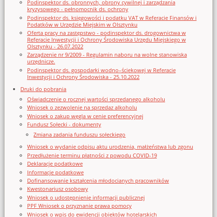
Podinspektor ds. obronnych, obrony cywilnej i zarządzania
kryzysowego - pełnomocnik ds. ochrony
Podinspektor ds. księgowości i podatku VAT w Referacie Finansów i
Podatków w Urzędzie Miejskim w Olsztynku
Oferta pracy na zastępstwo - podinspektor ds. drogownictwa w
Referacie Inwestycji i Ochrony Środowiska Urzędu Miejskiego w
Olsztynku - 26.07.2022
Zarządzenie nr 9/2009 - Regulamin naboru na wolne stanowiska
urzędnicze.
Podinspektor ds. gospodarki wodno–ściekowej w Referacie
Inwestycji i Ochrony Środowiska - 25.10.2022
Druki do pobrania
Oświadczenie o rocznej wartości sprzedanego alkoholu
Wniosek o zezwolenie na sprzedaz alkoholu
Wniosek o zakup węgla w cenie preferencyjnej
Fundusz Sołecki - dokumenty
Zmiana zadania funduszu sołeckiego
Wniosek o wydanie odpisu aktu urodzenia, małżeństwa lub zgonu
Przedłużenie terminu płatności z powodu COVID-19
Deklaracje podatkowe
Informacje podatkowe
Dofinansowanie kształcenia młodocianych pracowników
Kwestonariusz osobowy
Wniosek o udostępnienie informacji publicznej
PPF Wniosek o przyznanie prawa pomocy
Wniosek o wpis do ewidencji obiektów hotelarskich