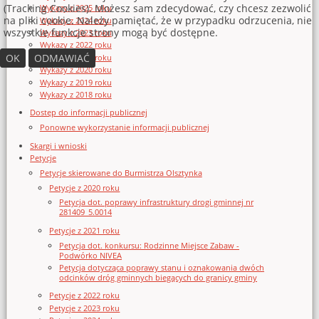
(Tracking Cookies). Możesz sam zdecydować, czy chcesz zezwolić
Wykazy z 2025 roku
na pliki cookie. Należy pamiętać, że w przypadku odrzucenia, nie
Wykazy z 2024 roku
wszystkie funkcje strony mogą być dostępne.
Wykazy z 2023 roku
Wykazy z 2022 roku
OK
ODMAWIAĆ
Wykazy z 2021 roku
Wykazy z 2020 roku
Wykazy z 2019 roku
Wykazy z 2018 roku
Dostęp do informacji publicznej
Ponowne wykorzystanie informacji publicznej
Skargi i wnioski
Petycje
Petycje skierowane do Burmistrza Olsztynka
Petycje z 2020 roku
Petycja dot. poprawy infrastruktury drogi gminnej nr
281409_5.0014
Petycje z 2021 roku
Petycja dot. konkursu: Rodzinne Miejsce Zabaw -
Podwórko NIVEA
Petycja dotycząca poprawy stanu i oznakowania dwóch
odcinków dróg gminnych biegących do granicy gminy
Petycje z 2022 roku
Petycje z 2023 roku