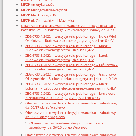
MPZP Ameryka-część II
MPZP Mrongowiusza-część VI
MPZP Mierki – część IV
MPZP ul. Grunwaldzka i Mazurska
Obwieszczenia w sprawach o warunki zabudowy i lokalizacji
inwestycji celu publicznego – rok wszczęcia sprawy do 2023
ZBG.6733.1.2022 Inwestycja celu publicznego – Nowa Wieś
Ostródzka – Budowa elektroenergetycznej sieci nn 0,4kV
ZBG.6733.2.2022 Inwestycja celu publicznego – Mańki –
Budowa elektroenergetycznej sieci nn 0,4kV
ZBG.6733.3.2022 Inwestycja celu publicznego – Lutek –
Budowa elektroenergetycznej sieci nn 0,4kV
ZBG.6733.4.2022 Inwestycja celu publicznego – Królikowo –
Budowa elektroenergetycznej sieci nn 0,4kV
ZBG.6733.5.2022 Inwestycja celu publicznego – Gąsiorowo
Olsztyneckie – Budowa elektroenergetycznej sieci nn 0,4kV
ZBG.6733.6.2022 Inwestycja celu publicznego – Mierki
kolonia – Przebudowa elektroenergetycznej sieci nn 0,4kV
ZBG.6733.7.2022 Inwestycja celu publicznego – Jemiołowo –
Przebudowa elektroenergetycznej sieci nn 0,4kV
Obwieszczenie o wydaniu decyzji o warunkach zabudowy,
dz. 36/27 obręb Waplewo
Obwieszczenie o wydaniu decyzji o warunkach zabudowy,
dz. 36/26 obręb Waplewo
Obwieszczenie o wydaniu decyzji o warunkach
zabudowy, dz. 36/26 obręb Waplewo
Obwieszczenie o wydaniu decyzji o warunkach zabudowy,