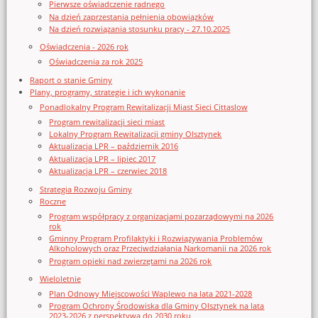
Pierwsze oświadczenie radnego
Na dzień zaprzestania pełnienia obowiązków
Na dzień rozwiązania stosunku pracy - 27.10.2025
Oświadczenia - 2026 rok
Oświadczenia za rok 2025
Raport o stanie Gminy
Plany, programy, strategie i ich wykonanie
Ponadlokalny Program Rewitalizacji Miast Sieci Cittaslow
Program rewitalizacji sieci miast
Lokalny Program Rewitalizacji gminy Olsztynek
Aktualizacja LPR – październik 2016
Aktualizacja LPR – lipiec 2017
Aktualizacja LPR – czerwiec 2018
Strategia Rozwoju Gminy
Roczne
Program współpracy z organizacjami pozarządowymi na 2026
rok
Gminny Program Profilaktyki i Rozwiązywania Problemów
Alkoholowych oraz Przeciwdziałania Narkomanii na 2026 rok
Program opieki nad zwierzętami na 2026 rok
Wieloletnie
Plan Odnowy Miejscowości Waplewo na lata 2021-2028
Program Ochrony Środowiska dla Gminy Olsztynek na lata
2023-2026 z perspektywą do 2030 roku