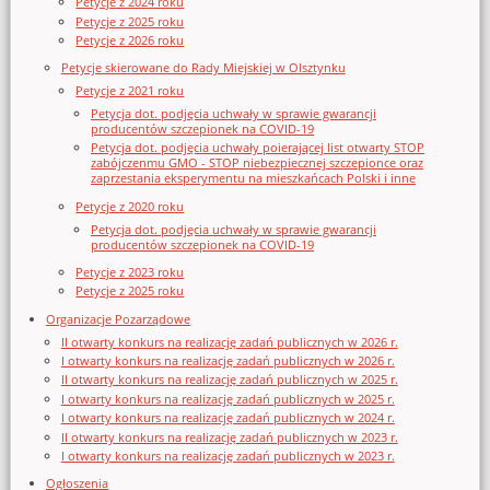
Petycje z 2024 roku
Petycje z 2025 roku
Petycje z 2026 roku
Petycje skierowane do Rady Miejskiej w Olsztynku
Petycje z 2021 roku
Petycja dot. podjęcia uchwały w sprawie gwarancji
producentów szczepionek na COVID-19
Petycja dot. podjęcia uchwały poierającej list otwarty STOP
zabójczenmu GMO - STOP niebezpiecznej szczepionce oraz
zaprzestania eksperymentu na mieszkańcach Polski i inne
Petycje z 2020 roku
Petycja dot. podjęcia uchwały w sprawie gwarancji
producentów szczepionek na COVID-19
Petycje z 2023 roku
Petycje z 2025 roku
Organizacje Pozarządowe
II otwarty konkurs na realizację zadań publicznych w 2026 r.
I otwarty konkurs na realizację zadań publicznych w 2026 r.
II otwarty konkurs na realizację zadań publicznych w 2025 r.
I otwarty konkurs na realizację zadań publicznych w 2025 r.
I otwarty konkurs na realizację zadań publicznych w 2024 r.
II otwarty konkurs na realizację zadań publicznych w 2023 r.
I otwarty konkurs na realizację zadań publicznych w 2023 r.
Ogłoszenia