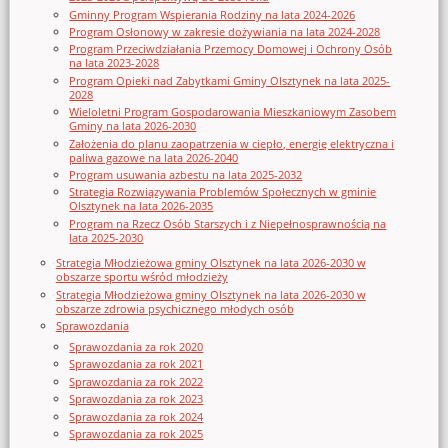
Gminny Program Wspierania Rodziny na lata 2024-2026
Program Osłonowy w zakresie dożywiania na lata 2024-2028
Program Przeciwdziałania Przemocy Domowej i Ochrony Osób
na lata 2023-2028
Program Opieki nad Zabytkami Gminy Olsztynek na lata 2025-
2028
Wieloletni Program Gospodarowania Mieszkaniowym Zasobem
Gminy na lata 2026-2030
Założenia do planu zaopatrzenia w ciepło, energię elektryczna i
paliwa gazowe na lata 2026-2040
Program usuwania azbestu na lata 2025-2032
Strategia Rozwiązywania Problemów Społecznych w gminie
Olsztynek na lata 2026-2035
Program na Rzecz Osób Starszych i z Niepełnosprawnością na
lata 2025-2030
Strategia Młodzieżowa gminy Olsztynek na lata 2026-2030 w
obszarze sportu wśród młodzieży
Strategia Młodzieżowa gminy Olsztynek na lata 2026-2030 w
obszarze zdrowia psychicznego młodych osób
Sprawozdania
Sprawozdania za rok 2020
Sprawozdania za rok 2021
Sprawozdania za rok 2022
Sprawozdania za rok 2023
Sprawozdania za rok 2024
Sprawozdania za rok 2025