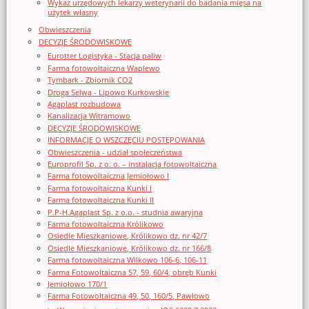
Wykaz urzędowych lekarzy weterynarii do badania mięsa na
użytek własny
Obwieszczenia
DECYZJE ŚRODOWISKOWE
Eurotter Logistyka - Stacja paliw
Farma fotowoltaiczna Waplewo
Tymbark - Zbiornik CO2
Droga Selwa - Lipowo Kurkowskie
Agaplast rozbudowa
Kanalizacja Witramowo
DECYZJE ŚRODOWISKOWE
INFORMACJE O WSZCZĘCIU POSTĘPOWANIA
Obwieszczenia - udział społeczeństwa
Europrofil Sp. z o. o. – instalacja fotowoltaiczna
Farma fotowoltaiczna Jemiołowo I
Farma fotowoltaiczna Kunki I
Farma fotowoltaiczna Kunki II
P.P-H.Agaplast Sp. z o.o. - studnia awaryjna
Farma fotowoltaiczna Królikowo
Osiedle Mieszkaniowe, Królikowo dz. nr 42/7
Osiedle Mieszkaniowe, Królikowo dz. nr 166/8
Farma fotowoltaiczna Wilkowo 106-6, 106-11
Farma Fotowoltaiczna 57, 59, 60/4, obręb Kunki
Jemiołowo 170/1
Farma Fotowoltaiczna 49, 50, 160/5, Pawłowo