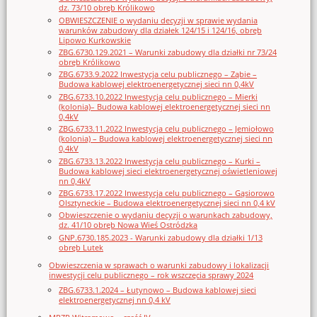
dz. 73/10 obręb Królikowo
OBWIESZCZENIE o wydaniu decyzji w sprawie wydania
warunków zabudowy dla działek 124/15 i 124/16, obręb
Lipowo Kurkowskie
ZBG.6730.129.2021 – Warunki zabudowy dla działki nr 73/24
obręb Królikowo
ZBG.6733.9.2022 Inwestycja celu publicznego – Ząbie –
Budowa kablowej elektroenergetycznej sieci nn 0,4kV
ZBG.6733.10.2022 Inwestycja celu publicznego – Mierki
(kolonia)– Budowa kablowej elektroenergetycznej sieci nn
0,4kV
ZBG.6733.11.2022 Inwestycja celu publicznego – Jemiołowo
(kolonia) – Budowa kablowej elektroenergetycznej sieci nn
0,4kV
ZBG.6733.13.2022 Inwestycja celu publicznego – Kurki –
Budowa kablowej sieci elektroenergetycznej oświetleniowej
nn 0,4kV
ZBG.6733.17.2022 Inwestycja celu publicznego – Gąsiorowo
Olsztyneckie – Budowa elektroenergetycznej sieci nn 0,4 kV
Obwieszczenie o wydaniu decyzji o warunkach zabudowy,
dz. 41/10 obręb Nowa Wieś Ostródzka
GNP.6730.185.2023 - Warunki zabudowy dla działki 1/13
obręb Lutek
Obwieszczenia w sprawach o warunki zabudowy i lokalizacji
inwestycji celu publicznego – rok wszczęcia sprawy 2024
ZBG.6733.1.2024 – Łutynowo – Budowa kablowej sieci
elektroenergetycznej nn 0,4 kV