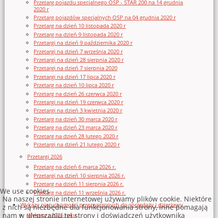
Przetarg pojazdu specjalnego OSP - STAR 200 na 14 grudnia
2020 r
Przetarg pojazdów specjalnych OSP na 04 grudnia 2020 r
Przetarg na dzień 10 listopada 2020 r
Przetarg na dzień 9 listopada 2020 r
Przetargi na dzień 9 października 2020 r
Przetargi na dzień 7 września 2020 r
Przetargi na dzień 28 sierpnia 2020 r
Przetargi na dzień 7 sierpnia 2020
Przetargi na dzień 17 lipca 2020 r
Przetarg na dzień 10 lipca 2020 r
Przetarg na dzień 26 czerwca 2020 r
Przetargi na dzień 19 czerwca 2020 r
Przetargi na dzień 3 kwietnia 2020 r
Przetarg na dzień 30 marca 2020 r
Przetarg na dzień 23 marca 2020 r
Przetarg na dzień 28 lutego 2020 r
Przetargi na dzień 21 lutego 2020 r
Przetargi 2026
Przetarg na dzień 6 marca 2026 r.
Przetargi na dzień 10 sierpnia 2026 r.
Przetarg na dzień 11 sierpnia 2026 r.
We use cookies
Przetarg na dzień 11 września 2026 r.
Na naszej stronie internetowej używamy plików cookie. Niektóre
Wykazy nieruchomości przeznaczonych do sprzedaży i dzierżawy
z nich są niezbędne dla funkcjonowania strony, inne pomagają
nam w ulepszaniu tej strony i doświadczeń użytkownika
Wykazy z 2026 roku