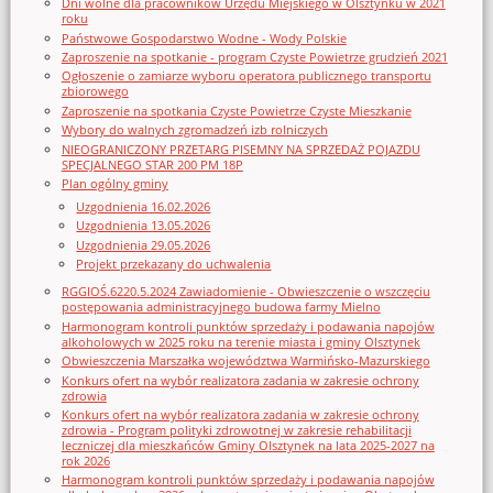
Dni wolne dla pracowników Urzędu Miejskiego w Olsztynku w 2021
roku
Państwowe Gospodarstwo Wodne - Wody Polskie
Zaproszenie na spotkanie - program Czyste Powietrze grudzień 2021
Ogłoszenie o zamiarze wyboru operatora publicznego transportu
zbiorowego
Zaproszenie na spotkania Czyste Powietrze Czyste Mieszkanie
Wybory do walnych zgromadzeń izb rolniczych
NIEOGRANICZONY PRZETARG PISEMNY NA SPRZEDAŻ POJAZDU
SPECJALNEGO STAR 200 PM 18P
Plan ogólny gminy
Uzgodnienia 16.02.2026
Uzgodnienia 13.05.2026
Uzgodnienia 29.05.2026
Projekt przekazany do uchwalenia
RGGIOŚ.6220.5.2024 Zawiadomienie - Obwieszczenie o wszczęciu
postępowania administracyjnego budowa farmy Mielno
Harmonogram kontroli punktów sprzedaży i podawania napojów
alkoholowych w 2025 roku na terenie miasta i gminy Olsztynek
Obwieszczenia Marszałka województwa Warmińsko-Mazurskiego
Konkurs ofert na wybór realizatora zadania w zakresie ochrony
zdrowia
Konkurs ofert na wybór realizatora zadania w zakresie ochrony
zdrowia - Program polityki zdrowotnej w zakresie rehabilitacji
leczniczej dla mieszkańców Gminy Olsztynek na lata 2025-2027 na
rok 2026
Harmonogram kontroli punktów sprzedaży i podawania napojów