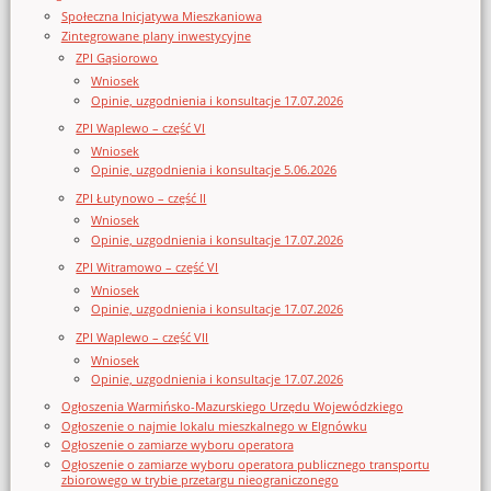
Społeczna Inicjatywa Mieszkaniowa
Zintegrowane plany inwestycyjne
ZPI Gąsiorowo
Wniosek
Opinie, uzgodnienia i konsultacje 17.07.2026
ZPI Waplewo – część VI
Wniosek
Opinie, uzgodnienia i konsultacje 5.06.2026
ZPI Łutynowo – część II
Wniosek
Opinie, uzgodnienia i konsultacje 17.07.2026
ZPI Witramowo – część VI
Wniosek
Opinie, uzgodnienia i konsultacje 17.07.2026
ZPI Waplewo – część VII
Wniosek
Opinie, uzgodnienia i konsultacje 17.07.2026
Ogłoszenia Warmińsko-Mazurskiego Urzędu Wojewódzkiego
Ogłoszenie o najmie lokalu mieszkalnego w Elgnówku
Ogłoszenie o zamiarze wyboru operatora
Ogłoszenie o zamiarze wyboru operatora publicznego transportu
zbiorowego w trybie przetargu nieograniczonego