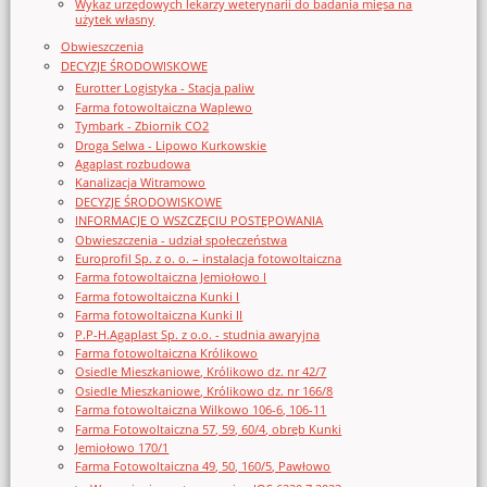
Wykaz urzędowych lekarzy weterynarii do badania mięsa na
użytek własny
Obwieszczenia
DECYZJE ŚRODOWISKOWE
Eurotter Logistyka - Stacja paliw
Farma fotowoltaiczna Waplewo
Tymbark - Zbiornik CO2
Droga Selwa - Lipowo Kurkowskie
Agaplast rozbudowa
Kanalizacja Witramowo
DECYZJE ŚRODOWISKOWE
INFORMACJE O WSZCZĘCIU POSTĘPOWANIA
Obwieszczenia - udział społeczeństwa
Europrofil Sp. z o. o. – instalacja fotowoltaiczna
Farma fotowoltaiczna Jemiołowo I
Farma fotowoltaiczna Kunki I
Farma fotowoltaiczna Kunki II
P.P-H.Agaplast Sp. z o.o. - studnia awaryjna
Farma fotowoltaiczna Królikowo
Osiedle Mieszkaniowe, Królikowo dz. nr 42/7
Osiedle Mieszkaniowe, Królikowo dz. nr 166/8
Farma fotowoltaiczna Wilkowo 106-6, 106-11
Farma Fotowoltaiczna 57, 59, 60/4, obręb Kunki
Jemiołowo 170/1
Farma Fotowoltaiczna 49, 50, 160/5, Pawłowo