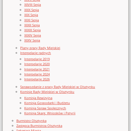
XXVIII Sesja
XXIX Sesja
XXX Sesja
XXXI Sesja
XXXII Sesja
XXXIII Sesja
XXXIV Sesja
XXXV Sesja
Plany pracy Rady Miejskiej
Interpelacje radnych
Interpelacje 2019
Interpelacje 2020
Interpelacje 2021
Interpelacje 2024
Interpelacje 2026
Sprawozdanie z pracy Rady Miejskiej w Olsztynku
Komisje Rady Miejskiej w Olsztynku
Komisja Rewizyjna
Komisja Gospodarki i Budżetu
Komisja Spraw Społecznych
Komisja Skarg, Wniosków i Petycji
Burmistrz Olsztynka
Zastępca Burmistrza Olsztynka
Sekretarz Miasta