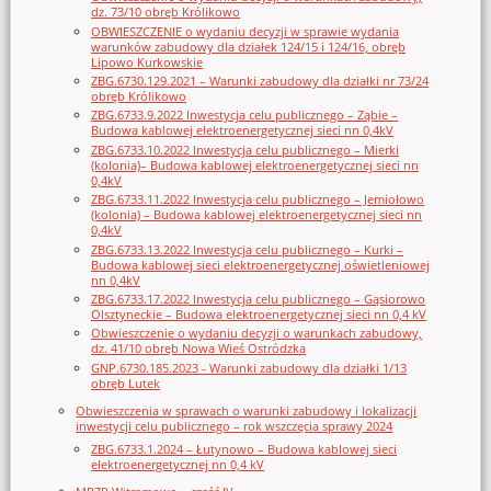
dz. 73/10 obręb Królikowo
OBWIESZCZENIE o wydaniu decyzji w sprawie wydania
warunków zabudowy dla działek 124/15 i 124/16, obręb
Lipowo Kurkowskie
ZBG.6730.129.2021 – Warunki zabudowy dla działki nr 73/24
obręb Królikowo
ZBG.6733.9.2022 Inwestycja celu publicznego – Ząbie –
Budowa kablowej elektroenergetycznej sieci nn 0,4kV
ZBG.6733.10.2022 Inwestycja celu publicznego – Mierki
(kolonia)– Budowa kablowej elektroenergetycznej sieci nn
0,4kV
ZBG.6733.11.2022 Inwestycja celu publicznego – Jemiołowo
(kolonia) – Budowa kablowej elektroenergetycznej sieci nn
0,4kV
ZBG.6733.13.2022 Inwestycja celu publicznego – Kurki –
Budowa kablowej sieci elektroenergetycznej oświetleniowej
nn 0,4kV
ZBG.6733.17.2022 Inwestycja celu publicznego – Gąsiorowo
Olsztyneckie – Budowa elektroenergetycznej sieci nn 0,4 kV
Obwieszczenie o wydaniu decyzji o warunkach zabudowy,
dz. 41/10 obręb Nowa Wieś Ostródzka
GNP.6730.185.2023 - Warunki zabudowy dla działki 1/13
obręb Lutek
Obwieszczenia w sprawach o warunki zabudowy i lokalizacji
inwestycji celu publicznego – rok wszczęcia sprawy 2024
ZBG.6733.1.2024 – Łutynowo – Budowa kablowej sieci
elektroenergetycznej nn 0,4 kV