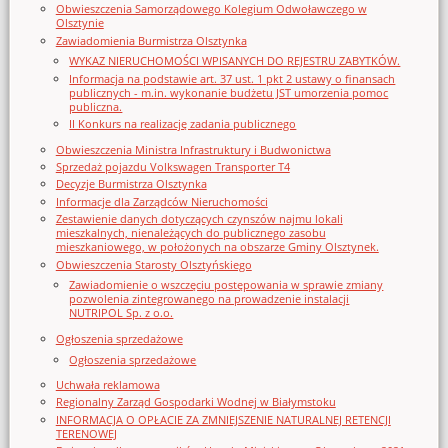
Obwieszczenia Samorządowego Kolegium Odwoławczego w
Olsztynie
Zawiadomienia Burmistrza Olsztynka
WYKAZ NIERUCHOMOŚCI WPISANYCH DO REJESTRU ZABYTKÓW.
Informacja na podstawie art. 37 ust. 1 pkt 2 ustawy o finansach
publicznych - m.in. wykonanie budżetu JST umorzenia pomoc
publiczna.
II Konkurs na realizację zadania publicznego
Obwieszczenia Ministra Infrastruktury i Budwonictwa
Sprzedaż pojazdu Volkswagen Transporter T4
Decyzje Burmistrza Olsztynka
Informacje dla Zarządców Nieruchomości
Zestawienie danych dotyczących czynszów najmu lokali
mieszkalnych, nienależących do publicznego zasobu
mieszkaniowego, w położonych na obszarze Gminy Olsztynek.
Obwieszczenia Starosty Olsztyńskiego
Zawiadomienie o wszczęciu postępowania w sprawie zmiany
pozwolenia zintegrowanego na prowadzenie instalacji
NUTRIPOL Sp. z o.o.
Ogłoszenia sprzedażowe
Ogłoszenia sprzedażowe
Uchwała reklamowa
Regionalny Zarząd Gospodarki Wodnej w Białymstoku
INFORMACJA O OPŁACIE ZA ZMNIEJSZENIE NATURALNEJ RETENCJI
TERENOWEJ