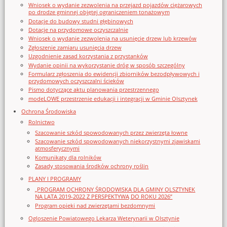
Wniosek o wydanie zezwolenia na przejazd pojazdów ciężarowych
po drodze gminnej objętej ograniczeniem tonażowym
Dotacje do budowy studni głębinowych
Dotacje na przydomowe oczyszczalnie
Wniosek o wydanie zezwolenia na usunięcie drzew lub krzewów
Zgłoszenie zamiaru usunięcia drzew
Uzgodnienie zasad korzystania z przystanków
Wydanie opinii na wykorzystanie dróg w sposób szczególny
Formularz zgłoszenia do ewidencji zbiorników bezodpływowych i
przydomowych oczyszczalni ścieków
Pismo dotyczące aktu planowania przestrzennego
modeLOWE przestrzenie edukacji i integracji w Gminie Olsztynek
Ochrona Środowiska
Rolnictwo
Szacowanie szkód spowodowanych przez zwierzęta łowne
Szacowanie szkód spowodowanych niekorzystnymi zjawiskami
atmosferycznymi
Komunikaty dla rolników
Zasady stosowania środków ochrony roślin
PLANY I PROGRAMY
„PROGRAM OCHRONY ŚRODOWISKA DLA GMINY OLSZTYNEK
NA LATA 2019-2022 Z PERSPEKTYWĄ DO ROKU 2026”
Program opieki nad zwierzętami bezdomnymi
Ogloszenie Powiatowego Lekarza Weterynarii w Olsztynie