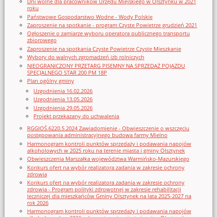
Dni wolne dla pracowników Urzędu Miejskiego w Olsztynku w 2021
roku
Państwowe Gospodarstwo Wodne - Wody Polskie
Zaproszenie na spotkanie - program Czyste Powietrze grudzień 2021
Ogłoszenie o zamiarze wyboru operatora publicznego transportu
zbiorowego
Zaproszenie na spotkania Czyste Powietrze Czyste Mieszkanie
Wybory do walnych zgromadzeń izb rolniczych
NIEOGRANICZONY PRZETARG PISEMNY NA SPRZEDAŻ POJAZDU
SPECJALNEGO STAR 200 PM 18P
Plan ogólny gminy
Uzgodnienia 16.02.2026
Uzgodnienia 13.05.2026
Uzgodnienia 29.05.2026
Projekt przekazany do uchwalenia
RGGIOŚ.6220.5.2024 Zawiadomienie - Obwieszczenie o wszczęciu
postępowania administracyjnego budowa farmy Mielno
Harmonogram kontroli punktów sprzedaży i podawania napojów
alkoholowych w 2025 roku na terenie miasta i gminy Olsztynek
Obwieszczenia Marszałka województwa Warmińsko-Mazurskiego
Konkurs ofert na wybór realizatora zadania w zakresie ochrony
zdrowia
Konkurs ofert na wybór realizatora zadania w zakresie ochrony
zdrowia - Program polityki zdrowotnej w zakresie rehabilitacji
leczniczej dla mieszkańców Gminy Olsztynek na lata 2025-2027 na
rok 2026
Harmonogram kontroli punktów sprzedaży i podawania napojów