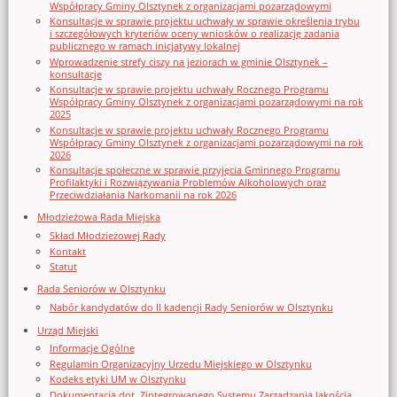
Współpracy Gminy Olsztynek z organizacjami pozarządowymi
Konsultacje w sprawie projektu uchwały w sprawie określenia trybu
i szczegółowych kryteriów oceny wniosków o realizację zadania
publicznego w ramach inicjatywy lokalnej
Wprowadzenie strefy ciszy na jeziorach w gminie Olsztynek –
konsultacje
Konsultacje w sprawie projektu uchwały Rocznego Programu
Współpracy Gminy Olsztynek z organizacjami pozarządowymi na rok
2025
Konsultacje w sprawie projektu uchwały Rocznego Programu
Współpracy Gminy Olsztynek z organizacjami pozarządowymi na rok
2026
Konsultacje społeczne w sprawie przyjęcia Gminnego Programu
Profilaktyki i Rozwiązywania Problemów Alkoholowych oraz
Przeciwdziałania Narkomanii na rok 2026
Młodzieżowa Rada Miejska
Skład Młodzieżowej Rady
Kontakt
Statut
Rada Seniorów w Olsztynku
Nabór kandydatów do II kadencji Rady Seniorów w Olsztynku
Urząd Miejski
Informacje Ogólne
Regulamin Organizacyjny Urzedu Miejskiego w Olsztynku
Kodeks etyki UM w Olsztynku
Dokumentacja dot. Zintegrowanego Systemu Zarządzania Jakością