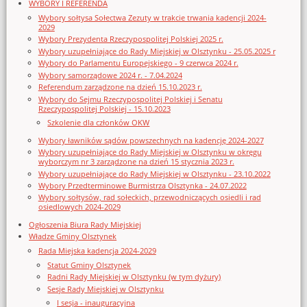
WYBORY I REFERENDA
Wybory sołtysa Sołectwa Zezuty w trakcie trwania kadencji 2024-
2029
Wybory Prezydenta Rzeczypospolitej Polskiej 2025 r.
Wybory uzupełniające do Rady Miejskiej w Olsztynku - 25.05.2025 r
Wybory do Parlamentu Europejskiego - 9 czerwca 2024 r.
Wybory samorządowe 2024 r. - 7.04.2024
Referendum zarządzone na dzień 15.10.2023 r.
Wybory do Sejmu Rzeczypospolitej Polskiej i Senatu
Rzeczypospolitej Polskiej - 15.10.2023
Szkolenie dla członków OKW
Wybory ławników sądów powszechnych na kadencję 2024-2027
Wybory uzupełniające do Rady Miejskiej w Olsztynku w okręgu
wyborczym nr 3 zarządzone na dzień 15 stycznia 2023 r.
Wybory uzupełniające do Rady Miejskiej w Olsztynku - 23.10.2022
Wybory Przedterminowe Burmistrza Olsztynka - 24.07.2022
Wybory sołtysów, rad sołeckich, przewodniczących osiedli i rad
osiedlowych 2024-2029
Ogłoszenia Biura Rady Miejskiej
Władze Gminy Olsztynek
Rada Miejska kadencja 2024-2029
Statut Gminy Olsztynek
Radni Rady Miejskiej w Olsztynku (w tym dyżury)
Sesje Rady Miejskiej w Olsztynku
I sesja - inauguracyjna