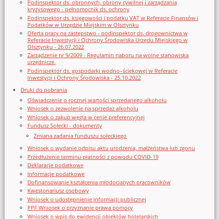
Podinspektor ds. obronnych, obrony cywilnej i zarządzania
kryzysowego - pełnomocnik ds. ochrony
Podinspektor ds. księgowości i podatku VAT w Referacie Finansów i
Podatków w Urzędzie Miejskim w Olsztynku
Oferta pracy na zastępstwo - podinspektor ds. drogownictwa w
Referacie Inwestycji i Ochrony Środowiska Urzędu Miejskiego w
Olsztynku - 26.07.2022
Zarządzenie nr 9/2009 - Regulamin naboru na wolne stanowiska
urzędnicze.
Podinspektor ds. gospodarki wodno–ściekowej w Referacie
Inwestycji i Ochrony Środowiska - 25.10.2022
Druki do pobrania
Oświadczenie o rocznej wartości sprzedanego alkoholu
Wniosek o zezwolenie na sprzedaz alkoholu
Wniosek o zakup węgla w cenie preferencyjnej
Fundusz Sołecki - dokumenty
Zmiana zadania funduszu sołeckiego
Wniosek o wydanie odpisu aktu urodzenia, małżeństwa lub zgonu
Przedłużenie terminu płatności z powodu COVID-19
Deklaracje podatkowe
Informacje podatkowe
Dofinansowanie kształcenia młodocianych pracowników
Kwestonariusz osobowy
Wniosek o udostępnienie informacji publicznej
PPF Wniosek o przyznanie prawa pomocy
Wniosek o wpis do ewidencji obiektów hotelarskich