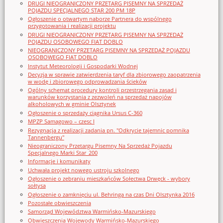
DRUGI NIEOGRANICZONY PRZETARG PISEMNY NA SPRZEDAŻ
POJAZDU SPECJALNEGO STAR 200 PM 18P
Ogłoszenie o otwartym naborze Partnera do wspólnego
przygotowania i realizacji projektu
DRUGI NIEOGRANICZONY PRZETARG PISEMNY NA SPRZEDAŻ
POJAZDU OSOBOWEGO FIAT DOBLO
NIEOGRANICZONY PRZETARG PISEMNY NA SPRZEDAŻ POJAZDU
OSOBOWEGO FIAT DOBLO
Instytut Meteorologii i Gospodarki Wodnej
Decyzja w sprawie zatwierdzenia taryf dla zbiorowego zaopatrzenia
w wodę i zbiorowego odprowadzania ścieków
Ogólny schemat procedury kontroli przestrzegania zasad i
warunków korzystania z zezwoleń na sprzedaż napojów
alkoholowych w gminie Olsztynek
Ogłoszenie o sprzedaży ciągnika Ursus C-360
MPZP Samagowo – czesc I
Rezygnacja z realizacji zadania pn. "Odkrycie tajemnic pomnika
Tannenbergu"
Nieograniczony Przetargu Pisemny Na Sprzedaż Pojazdu
Specjalnego Marki Star_200
Informacje i komunikaty
Uchwała projekt nowego ustroju szkolnego
Ogłoszenie o zebraniu mieszkańców Sołectwa Drwęck - wybory
sołtysa
Ogłoszenie o zamknięciu ul. Behringa na czas Dni Olsztynka 2016
Pozostałe obwieszczenia
Samorząd Województwa Warmińsko-Mazurskiego
Obwieszczenia Wojewody Warmińsko-Mazurskiego