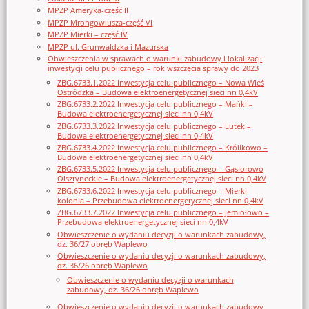
MPZP Ameryka-część II
MPZP Mrongowiusza-część VI
MPZP Mierki – część IV
MPZP ul. Grunwaldzka i Mazurska
Obwieszczenia w sprawach o warunki zabudowy i lokalizacji
inwestycji celu publicznego – rok wszczęcia sprawy do 2023
ZBG.6733.1.2022 Inwestycja celu publicznego – Nowa Wieś
Ostródzka – Budowa elektroenergetycznej sieci nn 0,4kV
ZBG.6733.2.2022 Inwestycja celu publicznego – Mańki –
Budowa elektroenergetycznej sieci nn 0,4kV
ZBG.6733.3.2022 Inwestycja celu publicznego – Lutek –
Budowa elektroenergetycznej sieci nn 0,4kV
ZBG.6733.4.2022 Inwestycja celu publicznego – Królikowo –
Budowa elektroenergetycznej sieci nn 0,4kV
ZBG.6733.5.2022 Inwestycja celu publicznego – Gąsiorowo
Olsztyneckie – Budowa elektroenergetycznej sieci nn 0,4kV
ZBG.6733.6.2022 Inwestycja celu publicznego – Mierki
kolonia – Przebudowa elektroenergetycznej sieci nn 0,4kV
ZBG.6733.7.2022 Inwestycja celu publicznego – Jemiołowo –
Przebudowa elektroenergetycznej sieci nn 0,4kV
Obwieszczenie o wydaniu decyzji o warunkach zabudowy,
dz. 36/27 obręb Waplewo
Obwieszczenie o wydaniu decyzji o warunkach zabudowy,
dz. 36/26 obręb Waplewo
Obwieszczenie o wydaniu decyzji o warunkach
zabudowy, dz. 36/26 obręb Waplewo
Obwieszczenie o wydaniu decyzji o warunkach zabudowy,