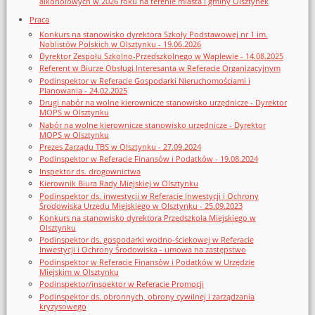
alkoholowych w 2026 roku na terenie miasta i gminy Olsztynek
Praca
Konkurs na stanowisko dyrektora Szkoły Podstawowej nr 1 im.
Noblistów Polskich w Olsztynku - 19.06.2026
Dyrektor Zespołu Szkolno-Przedszkolnego w Waplewie - 14.08.2025
Referent w Biurze Obsługi Interesanta w Referacie Organizacyjnym
Podinspektor w Referacie Gospodarki Nieruchomościami i
Planowania - 24.02.2025
Drugi nabór na wolne kierownicze stanowisko urzędnicze - Dyrektor
MOPS w Olsztynku
Nabór na wolne kierownicze stanowisko urzędnicze - Dyrektor
MOPS w Olsztynku
Prezes Zarządu TBS w Olsztynku - 27.09.2024
Podinspektor w Referacie Finansów i Podatków - 19.08.2024
Inspektor ds. drogownictwa
Kierownik Biura Rady Miejskiej w Olsztynku
Podinspektor ds. inwestycji w Referacie Inwestycji i Ochrony
Środowiska Urzędu Miejskiego w Olsztynku - 25.09.2023
Konkurs na stanowisko dyrektora Przedszkola Miejskiego w
Olsztynku
Podinspektor ds. gospodarki wodno-ściekowej w Referacie
Inwestycji i Ochrony Środowiska - umowa na zastępstwo
Podinspektor w Referacie Finansów i Podatków w Urzędzie
Miejskim w Olsztynku
Podinspektor/inspektor w Referacie Promocji
Podinspektor ds. obronnych, obrony cywilnej i zarządzania
kryzysowego