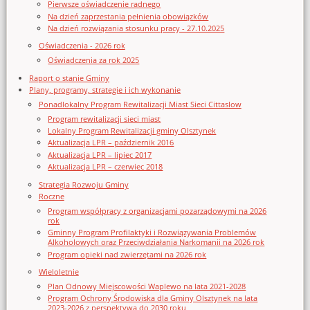
Pierwsze oświadczenie radnego
Na dzień zaprzestania pełnienia obowiązków
Na dzień rozwiązania stosunku pracy - 27.10.2025
Oświadczenia - 2026 rok
Oświadczenia za rok 2025
Raport o stanie Gminy
Plany, programy, strategie i ich wykonanie
Ponadlokalny Program Rewitalizacji Miast Sieci Cittaslow
Program rewitalizacji sieci miast
Lokalny Program Rewitalizacji gminy Olsztynek
Aktualizacja LPR – październik 2016
Aktualizacja LPR – lipiec 2017
Aktualizacja LPR – czerwiec 2018
Strategia Rozwoju Gminy
Roczne
Program współpracy z organizacjami pozarządowymi na 2026
rok
Gminny Program Profilaktyki i Rozwiązywania Problemów
Alkoholowych oraz Przeciwdziałania Narkomanii na 2026 rok
Program opieki nad zwierzętami na 2026 rok
Wieloletnie
Plan Odnowy Miejscowości Waplewo na lata 2021-2028
Program Ochrony Środowiska dla Gminy Olsztynek na lata
2023-2026 z perspektywą do 2030 roku