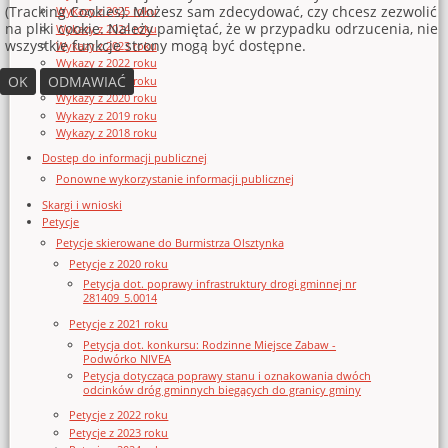
(Tracking Cookies). Możesz sam zdecydować, czy chcesz zezwolić
Wykazy z 2025 roku
na pliki cookie. Należy pamiętać, że w przypadku odrzucenia, nie
Wykazy z 2024 roku
wszystkie funkcje strony mogą być dostępne.
Wykazy z 2023 roku
Wykazy z 2022 roku
OK
ODMAWIAĆ
Wykazy z 2021 roku
Wykazy z 2020 roku
Wykazy z 2019 roku
Wykazy z 2018 roku
Dostęp do informacji publicznej
Ponowne wykorzystanie informacji publicznej
Skargi i wnioski
Petycje
Petycje skierowane do Burmistrza Olsztynka
Petycje z 2020 roku
Petycja dot. poprawy infrastruktury drogi gminnej nr
281409_5.0014
Petycje z 2021 roku
Petycja dot. konkursu: Rodzinne Miejsce Zabaw -
Podwórko NIVEA
Petycja dotycząca poprawy stanu i oznakowania dwóch
odcinków dróg gminnych biegących do granicy gminy
Petycje z 2022 roku
Petycje z 2023 roku