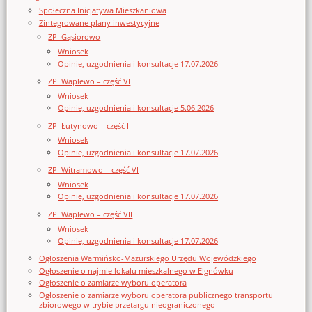
Społeczna Inicjatywa Mieszkaniowa
Zintegrowane plany inwestycyjne
ZPI Gąsiorowo
Wniosek
Opinie, uzgodnienia i konsultacje 17.07.2026
ZPI Waplewo – część VI
Wniosek
Opinie, uzgodnienia i konsultacje 5.06.2026
ZPI Łutynowo – część II
Wniosek
Opinie, uzgodnienia i konsultacje 17.07.2026
ZPI Witramowo – część VI
Wniosek
Opinie, uzgodnienia i konsultacje 17.07.2026
ZPI Waplewo – część VII
Wniosek
Opinie, uzgodnienia i konsultacje 17.07.2026
Ogłoszenia Warmińsko-Mazurskiego Urzędu Wojewódzkiego
Ogłoszenie o najmie lokalu mieszkalnego w Elgnówku
Ogłoszenie o zamiarze wyboru operatora
Ogłoszenie o zamiarze wyboru operatora publicznego transportu
zbiorowego w trybie przetargu nieograniczonego