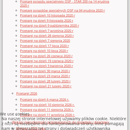
Przetarg pojazdu specjalnego OSP - STAR 200 na 14 grudnia
2020 r
Przetarg pojazdów specjalnych OSP na 04 grudnia 2020 r
Przetarg na dzień 10 listopada 2020 r
Przetarg na dzień 9 listopada 2020 r
Przetargi na dzień 9 października 2020 r
Przetargi na dzień 7 września 2020 r
Przetargi na dzień 28 sierpnia 2020 r
Przetargi na dzień 7 sierpnia 2020
Przetargi na dzień 17 lipca 2020 r
Przetarg na dzień 10 lipca 2020 r
Przetarg na dzień 26 czerwca 2020 r
Przetargi na dzień 19 czerwca 2020 r
Przetargi na dzień 3 kwietnia 2020 r
Przetarg na dzień 30 marca 2020 r
Przetarg na dzień 23 marca 2020 r
Przetarg na dzień 28 lutego 2020 r
Przetargi na dzień 21 lutego 2020 r
Przetargi 2026
Przetarg na dzień 6 marca 2026 r.
Przetargi na dzień 10 sierpnia 2026 r.
Przetarg na dzień 11 sierpnia 2026 r.
We use cookies
Przetarg na dzień 11 września 2026 r.
Na naszej stronie internetowej używamy plików cookie. Niektóre
Wykazy nieruchomości przeznaczonych do sprzedaży i dzierżawy
z nich są niezbędne dla funkcjonowania strony, inne pomagają
nam w ulepszaniu tej strony i doświadczeń użytkownika
Wykazy z 2026 roku