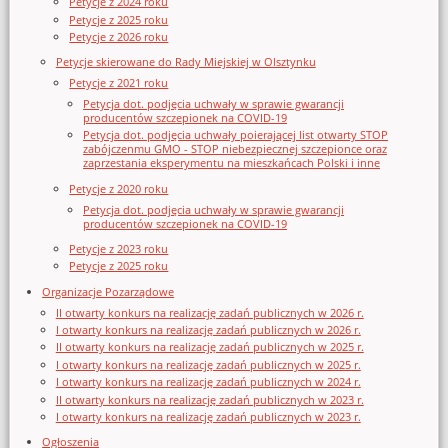
Petycje z 2024 roku
Petycje z 2025 roku
Petycje z 2026 roku
Petycje skierowane do Rady Miejskiej w Olsztynku
Petycje z 2021 roku
Petycja dot. podjęcia uchwały w sprawie gwarancji
producentów szczepionek na COVID-19
Petycja dot. podjęcia uchwały poierającej list otwarty STOP
zabójczenmu GMO - STOP niebezpiecznej szczepionce oraz
zaprzestania eksperymentu na mieszkańcach Polski i inne
Petycje z 2020 roku
Petycja dot. podjęcia uchwały w sprawie gwarancji
producentów szczepionek na COVID-19
Petycje z 2023 roku
Petycje z 2025 roku
Organizacje Pozarządowe
II otwarty konkurs na realizację zadań publicznych w 2026 r.
I otwarty konkurs na realizację zadań publicznych w 2026 r.
II otwarty konkurs na realizację zadań publicznych w 2025 r.
I otwarty konkurs na realizację zadań publicznych w 2025 r.
I otwarty konkurs na realizację zadań publicznych w 2024 r.
II otwarty konkurs na realizację zadań publicznych w 2023 r.
I otwarty konkurs na realizację zadań publicznych w 2023 r.
Ogłoszenia