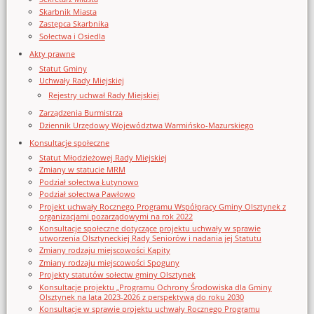
Skarbnik Miasta
Zastępca Skarbnika
Sołectwa i Osiedla
Akty prawne
Statut Gminy
Uchwały Rady Miejskiej
Rejestry uchwał Rady Miejskiej
Zarządzenia Burmistrza
Dziennik Urzędowy Województwa Warmińsko-Mazurskiego
Konsultacje społeczne
Statut Młodzieżowej Rady Miejskiej
Zmiany w statucie MRM
Podział sołectwa Łutynowo
Podział sołectwa Pawłowo
Projekt uchwały Rocznego Programu Współpracy Gminy Olsztynek z
organizacjami pozarządowymi na rok 2022
Konsultacje społeczne dotyczące projektu uchwały w sprawie
utworzenia Olsztyneckiej Rady Seniorów i nadania jej Statutu
Zmiany rodzaju miejscowości Kąpity
Zmiany rodzaju miejscowości Spoguny
Projekty statutów sołectw gminy Olsztynek
Konsultacje projektu „Programu Ochrony Środowiska dla Gminy
Olsztynek na lata 2023-2026 z perspektywą do roku 2030
Konsultacje w sprawie projektu uchwały Rocznego Programu