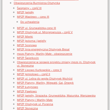
Obwieszczenia Burmistrza Olsztynka
Świętajny – część III
MPZP Jagiełły
MPZP Waplewo – czesc III
Do uchwalenia
MPZP ul. Grunwaldzka-czesc III
MPZP Olsztynek ul. Mrongowiusza – część V
MPZP Mierki
MPZP Jeziorna i Jagielly
MPZP Sosnowa
MPZP linia energetyczna Olsztynek-Biesal
mpzp Platyny, Warlity Małe - obwieszczenie
MPZP Świerkocin
Obwieszczenie w sprawie projektu zmiany mpzp m. Olsztynek
ul. Słoneczna
MPZP Lipowo Kurkowskie – czesc II
MPZP Jemiołowo – część II
MPZP ul. Leśna do węzła Olsztynek Wschód
MPZP Platyny, Warlity, Wigwałd, Gaj, Drwęck
MPZP Łutynowo
MPZP Pawłowo
MPZP Jagielly, Strazacka, Grunwaldzka, Mazurska, Warszawska
MPZP Platyny i Warlity Małe
MPZP Olsztynek ul. Poranna
MPZP Słoneczna