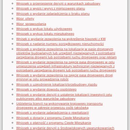
Wniosek o przeniesienie decyzji o warunkach zabudowy
Wniosek o wypis i wyrys z miejscowego planu
Wniosek o wydanie zaświadczenia o braku planu
Wzor_oferty
Wzor_sprawozdania
Wniosek o wykup lokalu użytkowego
Wniosek o wykup lokalu mieszkalnego
Wnisek o wydanie zezwolenia na wykreślenie hipoteki z KW
Wniosek o nadanie numeru porządkowego nieruchomości
Wniosek o wydanie zezwolenia na lokalizację w pasie drogowym
obiektów budowlanych lub urządzeń niezwiązanych z potrzebami
zarządzania drogami lub potrzebami ruchu drogowego oraz reklam
Wniosek o wydanie zezwolenia na zajęcie pasa drogowego w celu
umieszczenia urządzeń infrastruktury technicznej niezwiązanych z
potrzebami zarządzania drogami lub potrzebami ruchu drogowego
Wniosek o wydanie zezwolenia na zajęcie pasa drogowego drogi
gminnej w celu prowadzenia robót
Wniosek o uzgodnienie lokalizacji/przebudowy zjazdu
Wniosek o wydanie dowodu osobistego
Wniosek o wydanie decyzji o ustalenie lokalizacji inwestycji celu
publicznego albo warunków zabudowy
Udzielenia licencji na wykonywanie krajowego transportu
drogowego w zakresie przewozu osób taksówką
Wniosek o wydanie zaświadczenia o rewitalizacji
Wniosek o dotację z programu Ciepłe Mieszkanie
Wniosek o płatność z programu Ciepłe Mieszkanie
Wniosek o wydanie decyzji o środowiskowych uwarunkowaniach