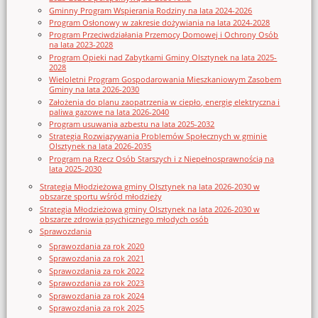
Gminny Program Wspierania Rodziny na lata 2024-2026
Program Osłonowy w zakresie dożywiania na lata 2024-2028
Program Przeciwdziałania Przemocy Domowej i Ochrony Osób
na lata 2023-2028
Program Opieki nad Zabytkami Gminy Olsztynek na lata 2025-
2028
Wieloletni Program Gospodarowania Mieszkaniowym Zasobem
Gminy na lata 2026-2030
Założenia do planu zaopatrzenia w ciepło, energię elektryczna i
paliwa gazowe na lata 2026-2040
Program usuwania azbestu na lata 2025-2032
Strategia Rozwiązywania Problemów Społecznych w gminie
Olsztynek na lata 2026-2035
Program na Rzecz Osób Starszych i z Niepełnosprawnością na
lata 2025-2030
Strategia Młodzieżowa gminy Olsztynek na lata 2026-2030 w
obszarze sportu wśród młodzieży
Strategia Młodzieżowa gminy Olsztynek na lata 2026-2030 w
obszarze zdrowia psychicznego młodych osób
Sprawozdania
Sprawozdania za rok 2020
Sprawozdania za rok 2021
Sprawozdania za rok 2022
Sprawozdania za rok 2023
Sprawozdania za rok 2024
Sprawozdania za rok 2025