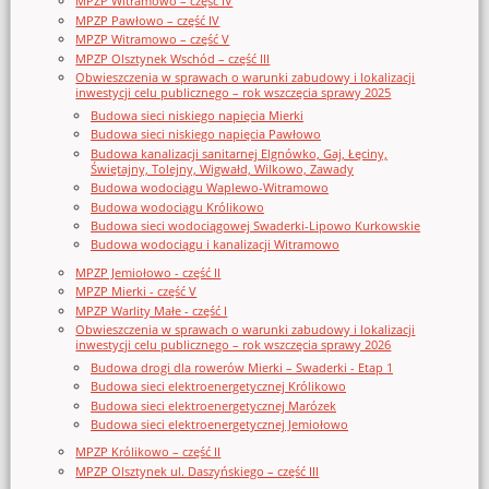
MPZP Witramowo – część IV
MPZP Pawłowo – część IV
MPZP Witramowo – część V
MPZP Olsztynek Wschód – część III
Obwieszczenia w sprawach o warunki zabudowy i lokalizacji
inwestycji celu publicznego – rok wszczęcia sprawy 2025
Budowa sieci niskiego napięcia Mierki
Budowa sieci niskiego napięcia Pawłowo
Budowa kanalizacji sanitarnej Elgnówko, Gaj, Łęciny,
Świętajny, Tolejny, Wigwałd, Wilkowo, Zawady
Budowa wodociągu Waplewo-Witramowo
Budowa wodociągu Królikowo
Budowa sieci wodociągowej Swaderki-Lipowo Kurkowskie
Budowa wodociągu i kanalizacji Witramowo
MPZP Jemiołowo - część II
MPZP Mierki - część V
MPZP Warlity Małe - część I
Obwieszczenia w sprawach o warunki zabudowy i lokalizacji
inwestycji celu publicznego – rok wszczęcia sprawy 2026
Budowa drogi dla rowerów Mierki – Swaderki - Etap 1
Budowa sieci elektroenergetycznej Królikowo
Budowa sieci elektroenergetycznej Marózek
Budowa sieci elektroenergetycznej Jemiołowo
MPZP Królikowo – część II
MPZP Olsztynek ul. Daszyńskiego – część III