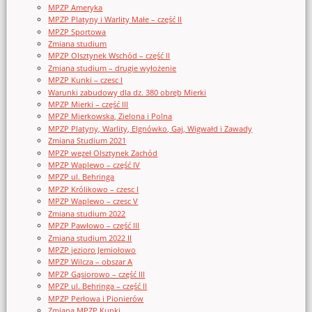
MPZP Ameryka
MPZP Platyny i Warlity Małe – część II
MPZP Sportowa
Zmiana studium
MPZP Olsztynek Wschód – część II
Zmiana studium – drugie wyłożenie
MPZP Kunki – czesc I
Warunki zabudowy dla dz. 380 obręb Mierki
MPZP Mierki – część III
MPZP Mierkowska, Zielona i Polna
MPZP Platyny, Warlity, Elgnówko, Gaj, Wigwałd i Zawady
Zmiana Studium 2021
MPZP węzeł Olsztynek Zachód
MPZP Waplewo – część IV
MPZP ul. Behringa
MPZP Królikowo – czesc I
MPZP Waplewo – czesc V
Zmiana studium 2022
MPZP Pawłowo – część III
Zmiana studium 2022 II
MPZP jezioro Jemiołowo
MPZP Wilcza – obszar A
MPZP Gąsiorowo – część III
MPZP ul. Behringa – część II
MPZP Perłowa i Pionierów
Zmiana MPZP Kunki