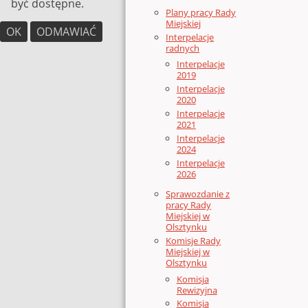
być dostępne.
Plany pracy Rady
Miejskiej
OK
ODMAWIAĆ
Interpelacje
radnych
Interpelacje
2019
Interpelacje
2020
Interpelacje
2021
Interpelacje
2024
Interpelacje
2026
Sprawozdanie z
pracy Rady
Miejskiej w
Olsztynku
Komisje Rady
Miejskiej w
Olsztynku
Komisja
Rewizyjna
Komisja