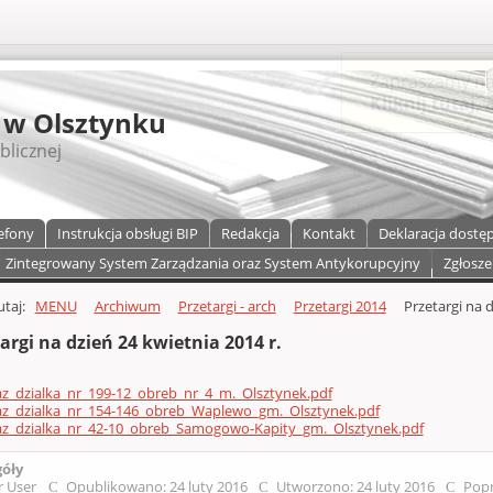
S
 w Olsztynku
blicznej
efony
Instrukcja obsługi BIP
Redakcja
Kontakt
Deklaracja dostę
Zintegrowany System Zarządzania oraz System Antykorupcyjny
Zgłosze
a)
zawartości
tutaj:
MENU
Archiwum
Przetargi - arch
Przetargi 2014
Przetargi na d
argi na dzień 24 kwietnia 2014 r.
z_dzialka_nr_199-12_obreb_nr_4_m._Olsztynek.pdf
az_dzialka_nr_154-146_obreb_Waplewo_gm._Olsztynek.pdf
az_dzialka_nr_42-10_obreb_Samogowo-Kapity_gm._Olsztynek.pdf
góły
r User
Opublikowano: 24 luty 2016
Utworzono: 24 luty 2016
Popr