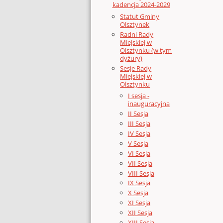
kadencja 2024-2029
Statut Gminy
Olsztynek
Radni Rady
Miejskiej w
Olsztynku (w tym
dyżury)
Sesje Rady
Miejskiej w
Olsztynku
I sesja -
inauguracyjna
II Sesja
III Sesja
IV Sesja
V Sesja
VI Sesja
VII Sesja
VIII Sesja
IX Sesja
X Sesja
XI Sesja
XII Sesja
XIII Sesja