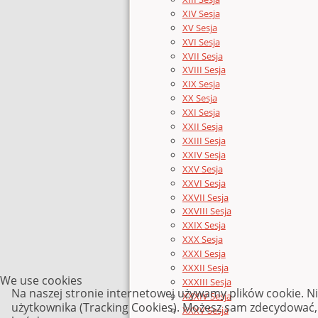
XIV Sesja
XV Sesja
XVI Sesja
XVII Sesja
XVIII Sesja
XIX Sesja
XX Sesja
XXI Sesja
XXII Sesja
XXIII Sesja
XXIV Sesja
XXV Sesja
XXVI Sesja
XXVII Sesja
XXVIII Sesja
XXIX Sesja
XXX Sesja
XXXI Sesja
XXXII Sesja
We use cookies
XXXIII Sesja
Na naszej stronie internetowej używamy plików cookie. N
XXXIV Sesja
użytkownika (Tracking Cookies). Możesz sam zdecydować, c
XXXV Sesja