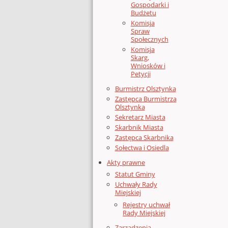
Gospodarki i
Budżetu
Komisja
Spraw
Społecznych
Komisja
Skarg,
Wniosków i
Petycji
Burmistrz Olsztynka
Zastępca Burmistrza
Olsztynka
Sekretarz Miasta
Skarbnik Miasta
Zastępca Skarbnika
Sołectwa i Osiedla
Akty prawne
Statut Gminy
Uchwały Rady
Miejskiej
Rejestry uchwał
Rady Miejskiej
Zarządzenia