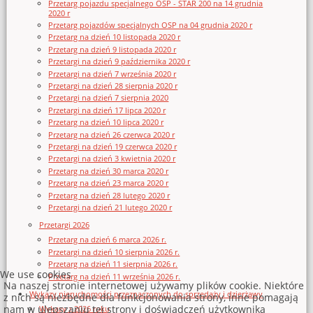
Przetarg pojazdu specjalnego OSP - STAR 200 na 14 grudnia
2020 r
Przetarg pojazdów specjalnych OSP na 04 grudnia 2020 r
Przetarg na dzień 10 listopada 2020 r
Przetarg na dzień 9 listopada 2020 r
Przetargi na dzień 9 października 2020 r
Przetargi na dzień 7 września 2020 r
Przetargi na dzień 28 sierpnia 2020 r
Przetargi na dzień 7 sierpnia 2020
Przetargi na dzień 17 lipca 2020 r
Przetarg na dzień 10 lipca 2020 r
Przetarg na dzień 26 czerwca 2020 r
Przetargi na dzień 19 czerwca 2020 r
Przetargi na dzień 3 kwietnia 2020 r
Przetarg na dzień 30 marca 2020 r
Przetarg na dzień 23 marca 2020 r
Przetarg na dzień 28 lutego 2020 r
Przetargi na dzień 21 lutego 2020 r
Przetargi 2026
Przetarg na dzień 6 marca 2026 r.
Przetargi na dzień 10 sierpnia 2026 r.
Przetarg na dzień 11 sierpnia 2026 r.
We use cookies
Przetarg na dzień 11 września 2026 r.
Na naszej stronie internetowej używamy plików cookie. Niektóre
Wykazy nieruchomości przeznaczonych do sprzedaży i dzierżawy
z nich są niezbędne dla funkcjonowania strony, inne pomagają
nam w ulepszaniu tej strony i doświadczeń użytkownika
Wykazy z 2026 roku