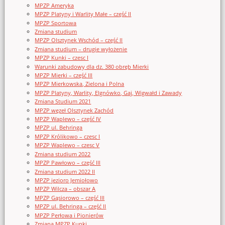
MPZP Ameryka
MPZP Platyny i Warlity Małe – część II
MPZP Sportowa
Zmiana studium
MPZP Olsztynek Wschód – część II
Zmiana studium – drugie wyłożenie
MPZP Kunki – czesc I
Warunki zabudowy dla dz. 380 obręb Mierki
MPZP Mierki – część III
MPZP Mierkowska, Zielona i Polna
MPZP Platyny, Warlity, Elgnówko, Gaj, Wigwałd i Zawady
Zmiana Studium 2021
MPZP węzeł Olsztynek Zachód
MPZP Waplewo – część IV
MPZP ul. Behringa
MPZP Królikowo – czesc I
MPZP Waplewo – czesc V
Zmiana studium 2022
MPZP Pawłowo – część III
Zmiana studium 2022 II
MPZP jezioro Jemiołowo
MPZP Wilcza – obszar A
MPZP Gąsiorowo – część III
MPZP ul. Behringa – część II
MPZP Perłowa i Pionierów
Zmiana MPZP Kunki