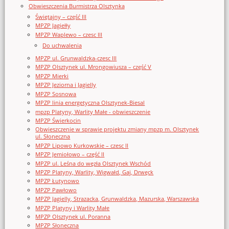
Obwieszczenia Burmistrza Olsztynka
Świętajny – część III
MPZP Jagiełły
MPZP Waplewo – czesc III
Do uchwalenia
MPZP ul. Grunwaldzka-czesc III
MPZP Olsztynek ul. Mrongowiusza – część V
MPZP Mierki
MPZP Jeziorna i Jagielly
MPZP Sosnowa
MPZP linia energetyczna Olsztynek-Biesal
mpzp Platyny, Warlity Małe - obwieszczenie
MPZP Świerkocin
Obwieszczenie w sprawie projektu zmiany mpzp m. Olsztynek
ul. Słoneczna
MPZP Lipowo Kurkowskie – czesc II
MPZP Jemiołowo – część II
MPZP ul. Leśna do węzła Olsztynek Wschód
MPZP Platyny, Warlity, Wigwałd, Gaj, Drwęck
MPZP Łutynowo
MPZP Pawłowo
MPZP Jagielly, Strazacka, Grunwaldzka, Mazurska, Warszawska
MPZP Platyny i Warlity Małe
MPZP Olsztynek ul. Poranna
MPZP Słoneczna