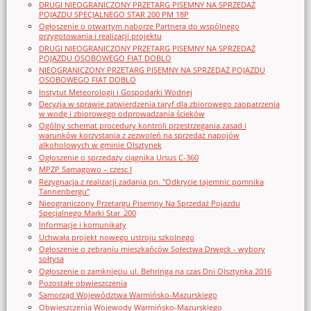
DRUGI NIEOGRANICZONY PRZETARG PISEMNY NA SPRZEDAŻ
POJAZDU SPECJALNEGO STAR 200 PM 18P
Ogłoszenie o otwartym naborze Partnera do wspólnego
przygotowania i realizacji projektu
DRUGI NIEOGRANICZONY PRZETARG PISEMNY NA SPRZEDAŻ
POJAZDU OSOBOWEGO FIAT DOBLO
NIEOGRANICZONY PRZETARG PISEMNY NA SPRZEDAŻ POJAZDU
OSOBOWEGO FIAT DOBLO
Instytut Meteorologii i Gospodarki Wodnej
Decyzja w sprawie zatwierdzenia taryf dla zbiorowego zaopatrzenia
w wodę i zbiorowego odprowadzania ścieków
Ogólny schemat procedury kontroli przestrzegania zasad i
warunków korzystania z zezwoleń na sprzedaż napojów
alkoholowych w gminie Olsztynek
Ogłoszenie o sprzedaży ciągnika Ursus C-360
MPZP Samagowo – czesc I
Rezygnacja z realizacji zadania pn. "Odkrycie tajemnic pomnika
Tannenbergu"
Nieograniczony Przetargu Pisemny Na Sprzedaż Pojazdu
Specjalnego Marki Star_200
Informacje i komunikaty
Uchwała projekt nowego ustroju szkolnego
Ogłoszenie o zebraniu mieszkańców Sołectwa Drwęck - wybory
sołtysa
Ogłoszenie o zamknięciu ul. Behringa na czas Dni Olsztynka 2016
Pozostałe obwieszczenia
Samorząd Województwa Warmińsko-Mazurskiego
Obwieszczenia Wojewody Warmińsko-Mazurskiego