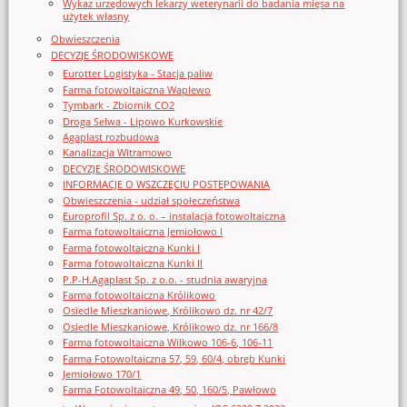
Wykaz urzędowych lekarzy weterynarii do badania mięsa na
użytek własny
Obwieszczenia
DECYZJE ŚRODOWISKOWE
Eurotter Logistyka - Stacja paliw
Farma fotowoltaiczna Waplewo
Tymbark - Zbiornik CO2
Droga Selwa - Lipowo Kurkowskie
Agaplast rozbudowa
Kanalizacja Witramowo
DECYZJE ŚRODOWISKOWE
INFORMACJE O WSZCZĘCIU POSTĘPOWANIA
Obwieszczenia - udział społeczeństwa
Europrofil Sp. z o. o. – instalacja fotowoltaiczna
Farma fotowoltaiczna Jemiołowo I
Farma fotowoltaiczna Kunki I
Farma fotowoltaiczna Kunki II
P.P-H.Agaplast Sp. z o.o. - studnia awaryjna
Farma fotowoltaiczna Królikowo
Osiedle Mieszkaniowe, Królikowo dz. nr 42/7
Osiedle Mieszkaniowe, Królikowo dz. nr 166/8
Farma fotowoltaiczna Wilkowo 106-6, 106-11
Farma Fotowoltaiczna 57, 59, 60/4, obręb Kunki
Jemiołowo 170/1
Farma Fotowoltaiczna 49, 50, 160/5, Pawłowo