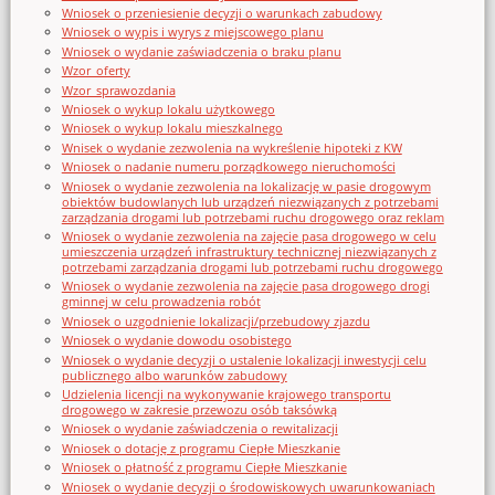
Wniosek o przeniesienie decyzji o warunkach zabudowy
Wniosek o wypis i wyrys z miejscowego planu
Wniosek o wydanie zaświadczenia o braku planu
Wzor_oferty
Wzor_sprawozdania
Wniosek o wykup lokalu użytkowego
Wniosek o wykup lokalu mieszkalnego
Wnisek o wydanie zezwolenia na wykreślenie hipoteki z KW
Wniosek o nadanie numeru porządkowego nieruchomości
Wniosek o wydanie zezwolenia na lokalizację w pasie drogowym
obiektów budowlanych lub urządzeń niezwiązanych z potrzebami
zarządzania drogami lub potrzebami ruchu drogowego oraz reklam
Wniosek o wydanie zezwolenia na zajęcie pasa drogowego w celu
umieszczenia urządzeń infrastruktury technicznej niezwiązanych z
potrzebami zarządzania drogami lub potrzebami ruchu drogowego
Wniosek o wydanie zezwolenia na zajęcie pasa drogowego drogi
gminnej w celu prowadzenia robót
Wniosek o uzgodnienie lokalizacji/przebudowy zjazdu
Wniosek o wydanie dowodu osobistego
Wniosek o wydanie decyzji o ustalenie lokalizacji inwestycji celu
publicznego albo warunków zabudowy
Udzielenia licencji na wykonywanie krajowego transportu
drogowego w zakresie przewozu osób taksówką
Wniosek o wydanie zaświadczenia o rewitalizacji
Wniosek o dotację z programu Ciepłe Mieszkanie
Wniosek o płatność z programu Ciepłe Mieszkanie
Wniosek o wydanie decyzji o środowiskowych uwarunkowaniach