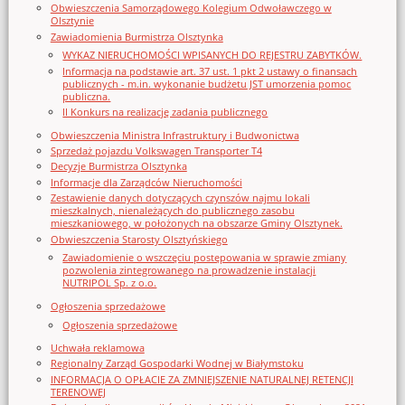
Obwieszczenia Samorządowego Kolegium Odwoławczego w
Olsztynie
Zawiadomienia Burmistrza Olsztynka
WYKAZ NIERUCHOMOŚCI WPISANYCH DO REJESTRU ZABYTKÓW.
Informacja na podstawie art. 37 ust. 1 pkt 2 ustawy o finansach
publicznych - m.in. wykonanie budżetu JST umorzenia pomoc
publiczna.
II Konkurs na realizację zadania publicznego
Obwieszczenia Ministra Infrastruktury i Budwonictwa
Sprzedaż pojazdu Volkswagen Transporter T4
Decyzje Burmistrza Olsztynka
Informacje dla Zarządców Nieruchomości
Zestawienie danych dotyczących czynszów najmu lokali
mieszkalnych, nienależących do publicznego zasobu
mieszkaniowego, w położonych na obszarze Gminy Olsztynek.
Obwieszczenia Starosty Olsztyńskiego
Zawiadomienie o wszczęciu postępowania w sprawie zmiany
pozwolenia zintegrowanego na prowadzenie instalacji
NUTRIPOL Sp. z o.o.
Ogłoszenia sprzedażowe
Ogłoszenia sprzedażowe
Uchwała reklamowa
Regionalny Zarząd Gospodarki Wodnej w Białymstoku
INFORMACJA O OPŁACIE ZA ZMNIEJSZENIE NATURALNEJ RETENCJI
TERENOWEJ