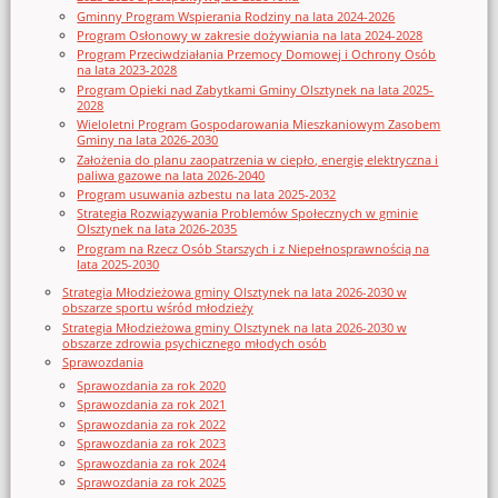
Gminny Program Wspierania Rodziny na lata 2024-2026
Program Osłonowy w zakresie dożywiania na lata 2024-2028
Program Przeciwdziałania Przemocy Domowej i Ochrony Osób
na lata 2023-2028
Program Opieki nad Zabytkami Gminy Olsztynek na lata 2025-
2028
Wieloletni Program Gospodarowania Mieszkaniowym Zasobem
Gminy na lata 2026-2030
Założenia do planu zaopatrzenia w ciepło, energię elektryczna i
paliwa gazowe na lata 2026-2040
Program usuwania azbestu na lata 2025-2032
Strategia Rozwiązywania Problemów Społecznych w gminie
Olsztynek na lata 2026-2035
Program na Rzecz Osób Starszych i z Niepełnosprawnością na
lata 2025-2030
Strategia Młodzieżowa gminy Olsztynek na lata 2026-2030 w
obszarze sportu wśród młodzieży
Strategia Młodzieżowa gminy Olsztynek na lata 2026-2030 w
obszarze zdrowia psychicznego młodych osób
Sprawozdania
Sprawozdania za rok 2020
Sprawozdania za rok 2021
Sprawozdania za rok 2022
Sprawozdania za rok 2023
Sprawozdania za rok 2024
Sprawozdania za rok 2025