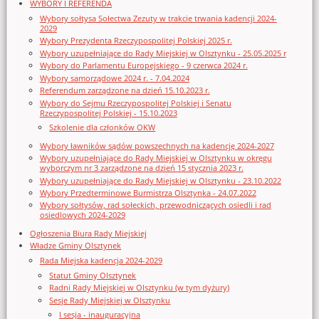
WYBORY I REFERENDA
Wybory sołtysa Sołectwa Zezuty w trakcie trwania kadencji 2024-
2029
Wybory Prezydenta Rzeczypospolitej Polskiej 2025 r.
Wybory uzupełniające do Rady Miejskiej w Olsztynku - 25.05.2025 r
Wybory do Parlamentu Europejskiego - 9 czerwca 2024 r.
Wybory samorządowe 2024 r. - 7.04.2024
Referendum zarządzone na dzień 15.10.2023 r.
Wybory do Sejmu Rzeczypospolitej Polskiej i Senatu
Rzeczypospolitej Polskiej - 15.10.2023
Szkolenie dla członków OKW
Wybory ławników sądów powszechnych na kadencję 2024-2027
Wybory uzupełniające do Rady Miejskiej w Olsztynku w okręgu
wyborczym nr 3 zarządzone na dzień 15 stycznia 2023 r.
Wybory uzupełniające do Rady Miejskiej w Olsztynku - 23.10.2022
Wybory Przedterminowe Burmistrza Olsztynka - 24.07.2022
Wybory sołtysów, rad sołeckich, przewodniczących osiedli i rad
osiedlowych 2024-2029
Ogłoszenia Biura Rady Miejskiej
Władze Gminy Olsztynek
Rada Miejska kadencja 2024-2029
Statut Gminy Olsztynek
Radni Rady Miejskiej w Olsztynku (w tym dyżury)
Sesje Rady Miejskiej w Olsztynku
I sesja - inauguracyjna