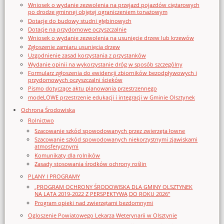
Wniosek o wydanie zezwolenia na przejazd pojazdów ciężarowych
po drodze gminnej objętej ograniczeniem tonażowym
Dotacje do budowy studni głębinowych
Dotacje na przydomowe oczyszczalnie
Wniosek o wydanie zezwolenia na usunięcie drzew lub krzewów
Zgłoszenie zamiaru usunięcia drzew
Uzgodnienie zasad korzystania z przystanków
Wydanie opinii na wykorzystanie dróg w sposób szczególny
Formularz zgłoszenia do ewidencji zbiorników bezodpływowych i
przydomowych oczyszczalni ścieków
Pismo dotyczące aktu planowania przestrzennego
modeLOWE przestrzenie edukacji i integracji w Gminie Olsztynek
Ochrona Środowiska
Rolnictwo
Szacowanie szkód spowodowanych przez zwierzęta łowne
Szacowanie szkód spowodowanych niekorzystnymi zjawiskami
atmosferycznymi
Komunikaty dla rolników
Zasady stosowania środków ochrony roślin
PLANY I PROGRAMY
„PROGRAM OCHRONY ŚRODOWISKA DLA GMINY OLSZTYNEK
NA LATA 2019-2022 Z PERSPEKTYWĄ DO ROKU 2026”
Program opieki nad zwierzętami bezdomnymi
Ogloszenie Powiatowego Lekarza Weterynarii w Olsztynie