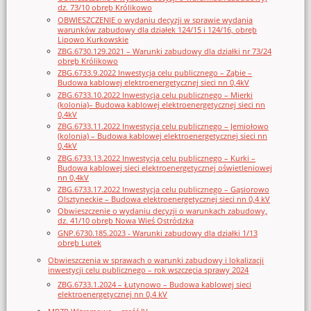
dz. 73/10 obręb Królikowo
OBWIESZCZENIE o wydaniu decyzji w sprawie wydania
warunków zabudowy dla działek 124/15 i 124/16, obręb
Lipowo Kurkowskie
ZBG.6730.129.2021 – Warunki zabudowy dla działki nr 73/24
obręb Królikowo
ZBG.6733.9.2022 Inwestycja celu publicznego – Ząbie –
Budowa kablowej elektroenergetycznej sieci nn 0,4kV
ZBG.6733.10.2022 Inwestycja celu publicznego – Mierki
(kolonia)– Budowa kablowej elektroenergetycznej sieci nn
0,4kV
ZBG.6733.11.2022 Inwestycja celu publicznego – Jemiołowo
(kolonia) – Budowa kablowej elektroenergetycznej sieci nn
0,4kV
ZBG.6733.13.2022 Inwestycja celu publicznego – Kurki –
Budowa kablowej sieci elektroenergetycznej oświetleniowej
nn 0,4kV
ZBG.6733.17.2022 Inwestycja celu publicznego – Gąsiorowo
Olsztyneckie – Budowa elektroenergetycznej sieci nn 0,4 kV
Obwieszczenie o wydaniu decyzji o warunkach zabudowy,
dz. 41/10 obręb Nowa Wieś Ostródzka
GNP.6730.185.2023 - Warunki zabudowy dla działki 1/13
obręb Lutek
Obwieszczenia w sprawach o warunki zabudowy i lokalizacji
inwestycji celu publicznego – rok wszczęcia sprawy 2024
ZBG.6733.1.2024 – Łutynowo – Budowa kablowej sieci
elektroenergetycznej nn 0,4 kV