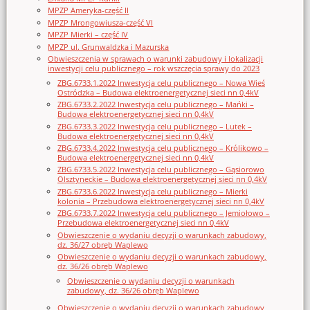
MPZP Ameryka-część II
MPZP Mrongowiusza-część VI
MPZP Mierki – część IV
MPZP ul. Grunwaldzka i Mazurska
Obwieszczenia w sprawach o warunki zabudowy i lokalizacji
inwestycji celu publicznego – rok wszczęcia sprawy do 2023
ZBG.6733.1.2022 Inwestycja celu publicznego – Nowa Wieś
Ostródzka – Budowa elektroenergetycznej sieci nn 0,4kV
ZBG.6733.2.2022 Inwestycja celu publicznego – Mańki –
Budowa elektroenergetycznej sieci nn 0,4kV
ZBG.6733.3.2022 Inwestycja celu publicznego – Lutek –
Budowa elektroenergetycznej sieci nn 0,4kV
ZBG.6733.4.2022 Inwestycja celu publicznego – Królikowo –
Budowa elektroenergetycznej sieci nn 0,4kV
ZBG.6733.5.2022 Inwestycja celu publicznego – Gąsiorowo
Olsztyneckie – Budowa elektroenergetycznej sieci nn 0,4kV
ZBG.6733.6.2022 Inwestycja celu publicznego – Mierki
kolonia – Przebudowa elektroenergetycznej sieci nn 0,4kV
ZBG.6733.7.2022 Inwestycja celu publicznego – Jemiołowo –
Przebudowa elektroenergetycznej sieci nn 0,4kV
Obwieszczenie o wydaniu decyzji o warunkach zabudowy,
dz. 36/27 obręb Waplewo
Obwieszczenie o wydaniu decyzji o warunkach zabudowy,
dz. 36/26 obręb Waplewo
Obwieszczenie o wydaniu decyzji o warunkach
zabudowy, dz. 36/26 obręb Waplewo
Obwieszczenie o wydaniu decyzji o warunkach zabudowy,