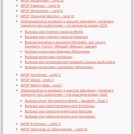
MPZP Witramowo – część IV
MPZP Pawłowo – część IV
MPZP Witramowo – część V
MPZP Olsztynek Wschód – część III
Obwieszczenia w sprawach o warunki zabudowy i lokalizacji
inwestycji celu publicznego – rok wszczęcia sprawy 2025
Budowa sieci niskiego napięcia Mierki
Budowa sieci niskiego napięcia Pawłowo
Budowa kanalizacji sanitarnej Elgnówko, Gaj, Łęciny,
Świętajny, Tolejny, Wigwałd, Wilkowo, Zawady
Budowa wodociągu Waplewo-Witramowo
Budowa wodociągu Królikowo
Budowa sieci wodociągowej Swaderki-Lipowo Kurkowskie
Budowa wodociągu i kanalizacji Witramowo
MPZP Jemiołowo - część II
MPZP Mierki - część V
MPZP Warlity Małe - część I
Obwieszczenia w sprawach o warunki zabudowy i lokalizacji
inwestycji celu publicznego – rok wszczęcia sprawy 2026
Budowa drogi dla rowerów Mierki – Swaderki - Etap 1
Budowa sieci elektroenergetycznej Królikowo
Budowa sieci elektroenergetycznej Marózek
Budowa sieci elektroenergetycznej Jemiołowo
MPZP Królikowo – część II
MPZP Olsztynek ul. Daszyńskiego – część III