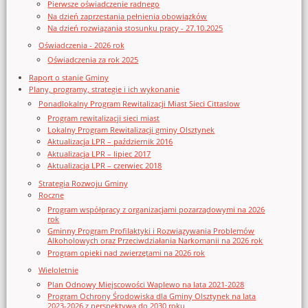
Pierwsze oświadczenie radnego
Na dzień zaprzestania pełnienia obowiązków
Na dzień rozwiązania stosunku pracy - 27.10.2025
Oświadczenia - 2026 rok
Oświadczenia za rok 2025
Raport o stanie Gminy
Plany, programy, strategie i ich wykonanie
Ponadlokalny Program Rewitalizacji Miast Sieci Cittaslow
Program rewitalizacji sieci miast
Lokalny Program Rewitalizacji gminy Olsztynek
Aktualizacja LPR – październik 2016
Aktualizacja LPR – lipiec 2017
Aktualizacja LPR – czerwiec 2018
Strategia Rozwoju Gminy
Roczne
Program współpracy z organizacjami pozarządowymi na 2026
rok
Gminny Program Profilaktyki i Rozwiązywania Problemów
Alkoholowych oraz Przeciwdziałania Narkomanii na 2026 rok
Program opieki nad zwierzętami na 2026 rok
Wieloletnie
Plan Odnowy Miejscowości Waplewo na lata 2021-2028
Program Ochrony Środowiska dla Gminy Olsztynek na lata
2023-2026 z perspektywą do 2030 roku