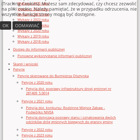
(Tracking Cookies). Możesz sam zdecydować, czy chcesz zezwolić
Wykazy z 2025 roku
na pliki cookie. Należy pamiętać, że w przypadku odrzucenia, nie
Wykazy z 2024 roku
wszystkie funkcje strony mogą być dostępne.
Wykazy z 2023 roku
Wykazy z 2022 roku
OK
ODMAWIAĆ
Wykazy z 2021 roku
Wykazy z 2020 roku
Wykazy z 2019 roku
Wykazy z 2018 roku
Dostęp do informacji publicznej
Ponowne wykorzystanie informacji publicznej
Skargi i wnioski
Petycje
Petycje skierowane do Burmistrza Olsztynka
Petycje z 2020 roku
Petycja dot. poprawy infrastruktury drogi gminnej nr
281409_5.0014
Petycje z 2021 roku
Petycja dot. konkursu: Rodzinne Miejsce Zabaw -
Podwórko NIVEA
Petycja dotycząca poprawy stanu i oznakowania dwóch
odcinków dróg gminnych biegących do granicy gminy
Petycje z 2022 roku
Petycje z 2023 roku