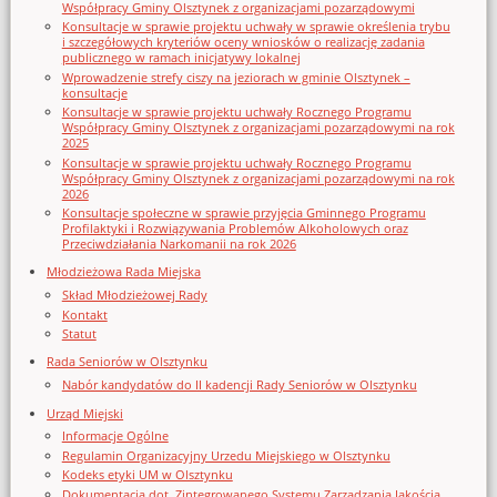
Współpracy Gminy Olsztynek z organizacjami pozarządowymi
Konsultacje w sprawie projektu uchwały w sprawie określenia trybu
i szczegółowych kryteriów oceny wniosków o realizację zadania
publicznego w ramach inicjatywy lokalnej
Wprowadzenie strefy ciszy na jeziorach w gminie Olsztynek –
konsultacje
Konsultacje w sprawie projektu uchwały Rocznego Programu
Współpracy Gminy Olsztynek z organizacjami pozarządowymi na rok
2025
Konsultacje w sprawie projektu uchwały Rocznego Programu
Współpracy Gminy Olsztynek z organizacjami pozarządowymi na rok
2026
Konsultacje społeczne w sprawie przyjęcia Gminnego Programu
Profilaktyki i Rozwiązywania Problemów Alkoholowych oraz
Przeciwdziałania Narkomanii na rok 2026
Młodzieżowa Rada Miejska
Skład Młodzieżowej Rady
Kontakt
Statut
Rada Seniorów w Olsztynku
Nabór kandydatów do II kadencji Rady Seniorów w Olsztynku
Urząd Miejski
Informacje Ogólne
Regulamin Organizacyjny Urzedu Miejskiego w Olsztynku
Kodeks etyki UM w Olsztynku
Dokumentacja dot. Zintegrowanego Systemu Zarządzania Jakością