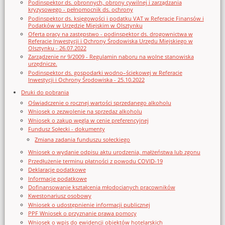
Podinspektor ds. obronnych, obrony cywilnej i zarządzania
kryzysowego - pełnomocnik ds. ochrony
Podinspektor ds. księgowości i podatku VAT w Referacie Finansów i
Podatków w Urzędzie Miejskim w Olsztynku
Oferta pracy na zastępstwo - podinspektor ds. drogownictwa w
Referacie Inwestycji i Ochrony Środowiska Urzędu Miejskiego w
Olsztynku - 26.07.2022
Zarządzenie nr 9/2009 - Regulamin naboru na wolne stanowiska
urzędnicze.
Podinspektor ds. gospodarki wodno–ściekowej w Referacie
Inwestycji i Ochrony Środowiska - 25.10.2022
Druki do pobrania
Oświadczenie o rocznej wartości sprzedanego alkoholu
Wniosek o zezwolenie na sprzedaz alkoholu
Wniosek o zakup węgla w cenie preferencyjnej
Fundusz Sołecki - dokumenty
Zmiana zadania funduszu sołeckiego
Wniosek o wydanie odpisu aktu urodzenia, małżeństwa lub zgonu
Przedłużenie terminu płatności z powodu COVID-19
Deklaracje podatkowe
Informacje podatkowe
Dofinansowanie kształcenia młodocianych pracowników
Kwestonariusz osobowy
Wniosek o udostępnienie informacji publicznej
PPF Wniosek o przyznanie prawa pomocy
Wniosek o wpis do ewidencji obiektów hotelarskich