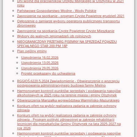
Dni wolne dla pracowników Urzędu Miejskiego w Olsztynku w 2021
roku
Państwowe Gospodarstwo Wodne - Wody Polskie
Zaproszenie na spotkanie - program Czyste Powietrze grudzień 2021
Ogłoszenie o zamiarze wyboru operatora publicznego transportu
zbiorowego
Zaproszenie na spotkania Czyste Powietrze Czyste Mieszkanie
Wybory do walnych zgromadzeń izb rolniczych
NIEOGRANICZONY PRZETARG PISEMNY NA SPRZEDAŻ POJAZDU
SPECJALNEGO STAR 200 PM 18P
Plan ogólny gminy
Uzgodnienia 16.02.2026
Uzgodnienia 13.05.2026
Uzgodnienia 29.05.2026
Projekt przekazany do uchwalenia
RGGIOŚ.6220.5.2024 Zawiadomienie - Obwieszczenie o wszczęciu
postępowania administracyjnego budowa farmy Mielno
Harmonogram kontroli punktów sprzedaży i podawania napojów
alkoholowych w 2025 roku na terenie miasta i gminy Olsztynek
Obwieszczenia Marszałka województwa Warmińsko-Mazurskiego
Konkurs ofert na wybór realizatora zadania w zakresie ochrony
zdrowia
Konkurs ofert na wybór realizatora zadania w zakresie ochrony
zdrowia - Program polityki zdrowotnej w zakresie rehabilitacji
leczniczej dla mieszkańców Gminy Olsztynek na lata 2025-2027 na
rok 2026
Harmonogram kontroli punktów sprzedaży i podawania napojów