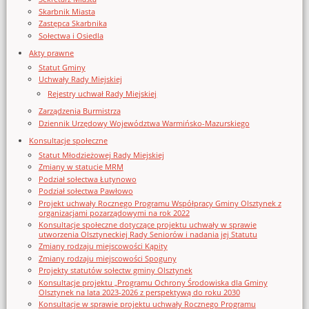
Skarbnik Miasta
Zastępca Skarbnika
Sołectwa i Osiedla
Akty prawne
Statut Gminy
Uchwały Rady Miejskiej
Rejestry uchwał Rady Miejskiej
Zarządzenia Burmistrza
Dziennik Urzędowy Województwa Warmińsko-Mazurskiego
Konsultacje społeczne
Statut Młodzieżowej Rady Miejskiej
Zmiany w statucie MRM
Podział sołectwa Łutynowo
Podział sołectwa Pawłowo
Projekt uchwały Rocznego Programu Współpracy Gminy Olsztynek z
organizacjami pozarządowymi na rok 2022
Konsultacje społeczne dotyczące projektu uchwały w sprawie
utworzenia Olsztyneckiej Rady Seniorów i nadania jej Statutu
Zmiany rodzaju miejscowości Kąpity
Zmiany rodzaju miejscowości Spoguny
Projekty statutów sołectw gminy Olsztynek
Konsultacje projektu „Programu Ochrony Środowiska dla Gminy
Olsztynek na lata 2023-2026 z perspektywą do roku 2030
Konsultacje w sprawie projektu uchwały Rocznego Programu