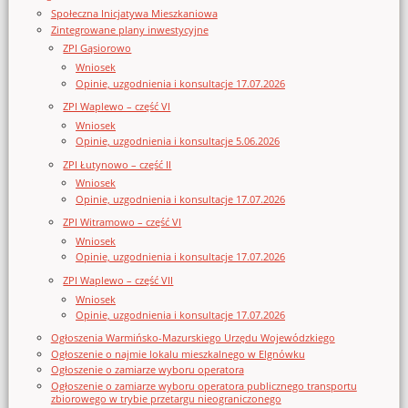
Społeczna Inicjatywa Mieszkaniowa
Zintegrowane plany inwestycyjne
ZPI Gąsiorowo
Wniosek
Opinie, uzgodnienia i konsultacje 17.07.2026
ZPI Waplewo – część VI
Wniosek
Opinie, uzgodnienia i konsultacje 5.06.2026
ZPI Łutynowo – część II
Wniosek
Opinie, uzgodnienia i konsultacje 17.07.2026
ZPI Witramowo – część VI
Wniosek
Opinie, uzgodnienia i konsultacje 17.07.2026
ZPI Waplewo – część VII
Wniosek
Opinie, uzgodnienia i konsultacje 17.07.2026
Ogłoszenia Warmińsko-Mazurskiego Urzędu Wojewódzkiego
Ogłoszenie o najmie lokalu mieszkalnego w Elgnówku
Ogłoszenie o zamiarze wyboru operatora
Ogłoszenie o zamiarze wyboru operatora publicznego transportu
zbiorowego w trybie przetargu nieograniczonego