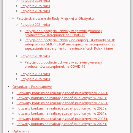
Petycje z 2024 roku
Petycje z 2025 roku
Petycje z 2026 roku
Petycje skierowane do Rady Miejskiej w Olsztynku
Petycje z 2021 roku
Petycja dot. podjęcia uchwały w sprawie gwarancji
producentów szczepionek na COVID-19
Petycja dot. podjęcia uchwały poierającej list otwarty STOP
zabójczenmu GMO - STOP niebezpiecznej szczepionce oraz
zaprzestania eksperymentu na mieszkańcach Polski i inne
Petycje z 2020 roku
Petycja dot. podjęcia uchwały w sprawie gwarancji
producentów szczepionek na COVID-19
Petycje z 2023 roku
Petycje z 2025 roku
Organizacje Pozarządowe
II otwarty konkurs na realizację zadań publicznych w 2026 r.
I otwarty konkurs na realizację zadań publicznych w 2026 r.
II otwarty konkurs na realizację zadań publicznych w 2025 r.
I otwarty konkurs na realizację zadań publicznych w 2025 r.
I otwarty konkurs na realizację zadań publicznych w 2024 r.
II otwarty konkurs na realizację zadań publicznych w 2023 r.
I otwarty konkurs na realizację zadań publicznych w 2023 r.
Ogłoszenia