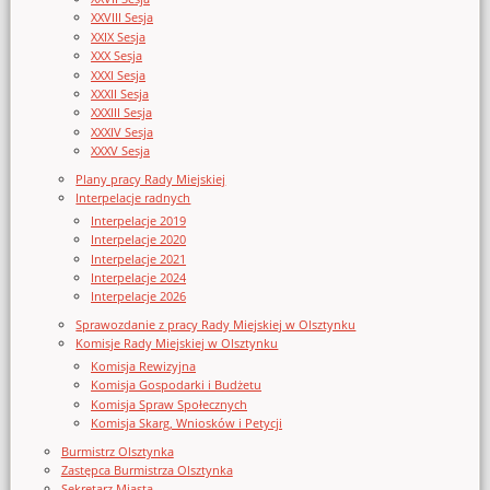
XXVIII Sesja
XXIX Sesja
XXX Sesja
XXXI Sesja
XXXII Sesja
XXXIII Sesja
XXXIV Sesja
XXXV Sesja
Plany pracy Rady Miejskiej
Interpelacje radnych
Interpelacje 2019
Interpelacje 2020
Interpelacje 2021
Interpelacje 2024
Interpelacje 2026
Sprawozdanie z pracy Rady Miejskiej w Olsztynku
Komisje Rady Miejskiej w Olsztynku
Komisja Rewizyjna
Komisja Gospodarki i Budżetu
Komisja Spraw Społecznych
Komisja Skarg, Wniosków i Petycji
Burmistrz Olsztynka
Zastępca Burmistrza Olsztynka
Sekretarz Miasta