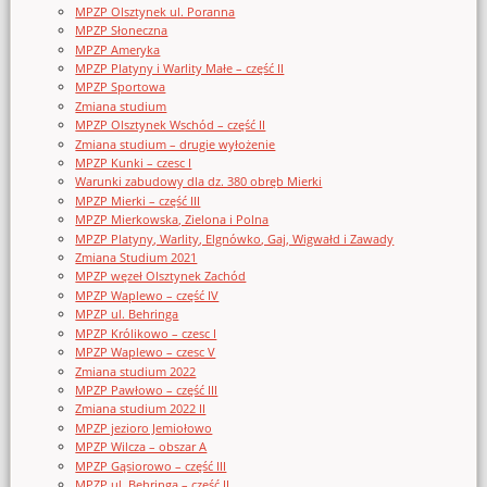
MPZP Olsztynek ul. Poranna
MPZP Słoneczna
MPZP Ameryka
MPZP Platyny i Warlity Małe – część II
MPZP Sportowa
Zmiana studium
MPZP Olsztynek Wschód – część II
Zmiana studium – drugie wyłożenie
MPZP Kunki – czesc I
Warunki zabudowy dla dz. 380 obręb Mierki
MPZP Mierki – część III
MPZP Mierkowska, Zielona i Polna
MPZP Platyny, Warlity, Elgnówko, Gaj, Wigwałd i Zawady
Zmiana Studium 2021
MPZP węzeł Olsztynek Zachód
MPZP Waplewo – część IV
MPZP ul. Behringa
MPZP Królikowo – czesc I
MPZP Waplewo – czesc V
Zmiana studium 2022
MPZP Pawłowo – część III
Zmiana studium 2022 II
MPZP jezioro Jemiołowo
MPZP Wilcza – obszar A
MPZP Gąsiorowo – część III
MPZP ul. Behringa – część II