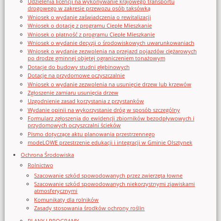
Udzielenia licencji na wykonywanie krajowego transportu
drogowego w zakresie przewozu osób taksówką
Wniosek o wydanie zaświadczenia o rewitalizacji
Wniosek o dotację z programu Ciepłe Mieszkanie
Wniosek o płatność z programu Ciepłe Mieszkanie
Wniosek o wydanie decyzji o środowiskowych uwarunkowaniach
Wniosek o wydanie zezwolenia na przejazd pojazdów ciężarowych
po drodze gminnej objętej ograniczeniem tonażowym
Dotacje do budowy studni głębinowych
Dotacje na przydomowe oczyszczalnie
Wniosek o wydanie zezwolenia na usunięcie drzew lub krzewów
Zgłoszenie zamiaru usunięcia drzew
Uzgodnienie zasad korzystania z przystanków
Wydanie opinii na wykorzystanie dróg w sposób szczególny
Formularz zgłoszenia do ewidencji zbiorników bezodpływowych i
przydomowych oczyszczalni ścieków
Pismo dotyczące aktu planowania przestrzennego
modeLOWE przestrzenie edukacji i integracji w Gminie Olsztynek
Ochrona Środowiska
Rolnictwo
Szacowanie szkód spowodowanych przez zwierzęta łowne
Szacowanie szkód spowodowanych niekorzystnymi zjawiskami
atmosferycznymi
Komunikaty dla rolników
Zasady stosowania środków ochrony roślin
PLANY I PROGRAMY