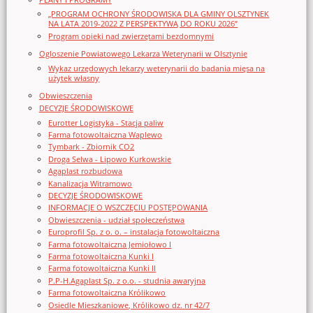
„PROGRAM OCHRONY ŚRODOWISKA DLA GMINY OLSZTYNEK
NA LATA 2019-2022 Z PERSPEKTYWĄ DO ROKU 2026”
Program opieki nad zwierzętami bezdomnymi
Ogloszenie Powiatowego Lekarza Weterynarii w Olsztynie
Wykaz urzędowych lekarzy weterynarii do badania mięsa na
użytek własny
Obwieszczenia
DECYZJE ŚRODOWISKOWE
Eurotter Logistyka - Stacja paliw
Farma fotowoltaiczna Waplewo
Tymbark - Zbiornik CO2
Droga Selwa - Lipowo Kurkowskie
Agaplast rozbudowa
Kanalizacja Witramowo
DECYZJE ŚRODOWISKOWE
INFORMACJE O WSZCZĘCIU POSTĘPOWANIA
Obwieszczenia - udział społeczeństwa
Europrofil Sp. z o. o. – instalacja fotowoltaiczna
Farma fotowoltaiczna Jemiołowo I
Farma fotowoltaiczna Kunki I
Farma fotowoltaiczna Kunki II
P.P-H.Agaplast Sp. z o.o. - studnia awaryjna
Farma fotowoltaiczna Królikowo
Osiedle Mieszkaniowe, Królikowo dz. nr 42/7