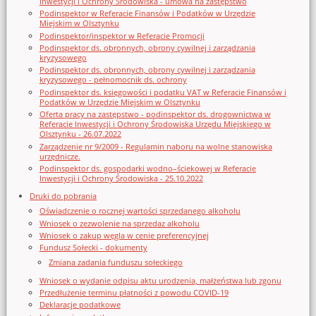
Inwestycji i Ochrony Środowiska - umowa na zastępstwo
Podinspektor w Referacie Finansów i Podatków w Urzędzie
Miejskim w Olsztynku
Podinspektor/inspektor w Referacie Promocji
Podinspektor ds. obronnych, obrony cywilnej i zarządzania
kryzysowego
Podinspektor ds. obronnych, obrony cywilnej i zarządzania
kryzysowego - pełnomocnik ds. ochrony
Podinspektor ds. księgowości i podatku VAT w Referacie Finansów i
Podatków w Urzędzie Miejskim w Olsztynku
Oferta pracy na zastępstwo - podinspektor ds. drogownictwa w
Referacie Inwestycji i Ochrony Środowiska Urzędu Miejskiego w
Olsztynku - 26.07.2022
Zarządzenie nr 9/2009 - Regulamin naboru na wolne stanowiska
urzędnicze.
Podinspektor ds. gospodarki wodno–ściekowej w Referacie
Inwestycji i Ochrony Środowiska - 25.10.2022
Druki do pobrania
Oświadczenie o rocznej wartości sprzedanego alkoholu
Wniosek o zezwolenie na sprzedaz alkoholu
Wniosek o zakup węgla w cenie preferencyjnej
Fundusz Sołecki - dokumenty
Zmiana zadania funduszu sołeckiego
Wniosek o wydanie odpisu aktu urodzenia, małżeństwa lub zgonu
Przedłużenie terminu płatności z powodu COVID-19
Deklaracje podatkowe