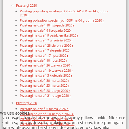
Przetargi 2020
Przetarg pojazdu specjalnego OSP - STAR 200 na 14 grudnia
2020 r
Przetarg pojazdów specjalnych OSP na 04 grudnia 2020 r
Przetarg na dzień 10 listopada 2020 r
Przetarg na dzień 9 listopada 2020 r
Przetargi na dzień 9 października 2020 r
Przetargi na dzień 7 września 2020 r
Przetargi na dzień 28 sierpnia 2020 r
Przetargi na dzień 7 sierpnia 2020
Przetargi na dzień 17 lipca 2020 r
Przetarg na dzień 10 lipca 2020 r
Przetarg na dzień 26 czerwca 2020 r
Przetargi na dzień 19 czerwca 2020 r
Przetargi na dzień 3 kwietnia 2020 r
Przetarg na dzień 30 marca 2020 r
Przetarg na dzień 23 marca 2020 r
Przetarg na dzień 28 lutego 2020 r
Przetargi na dzień 21 lutego 2020 r
Przetargi 2026
Przetarg na dzień 6 marca 2026 r.
We use cookies
Przetargi na dzień 10 sierpnia 2026 r.
Na naszej stronie internetowej używamy plików cookie. Niektóre
Przetarg na dzień 11 sierpnia 2026 r.
z nich są niezbędne dla funkcjonowania strony, inne pomagają
Przetarg na dzień 11 września 2026 r.
nam w ulepszaniu tej strony i doświadczeń użytkownika