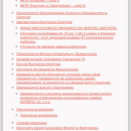
MPZP Królikowo – część II
MPZP Olsztynek ul. Daszyńskiego – część III
Obwieszczenia Samorządowego Kolegium Odwoławczego w
Olsztynie
Zawiadomienia Burmistrza Olsztynka
WYKAZ NIERUCHOMOŚCI WPISANYCH DO REJESTRU ZABYTKÓW.
Informacja na podstawie art. 37 ust. 1 pkt 2 ustawy o finansach
publicznych - m.in. wykonanie budżetu JST umorzenia pomoc
publiczna.
II Konkurs na realizację zadania publicznego
Obwieszczenia Ministra Infrastruktury i Budwonictwa
Sprzedaż pojazdu Volkswagen Transporter T4
Decyzje Burmistrza Olsztynka
Informacje dla Zarządców Nieruchomości
Zestawienie danych dotyczących czynszów najmu lokali
mieszkalnych, nienależących do publicznego zasobu
mieszkaniowego, w położonych na obszarze Gminy Olsztynek.
Obwieszczenia Starosty Olsztyńskiego
Zawiadomienie o wszczęciu postępowania w sprawie zmiany
pozwolenia zintegrowanego na prowadzenie instalacji
NUTRIPOL Sp. z o.o.
Ogłoszenia sprzedażowe
Ogłoszenia sprzedażowe
Uchwała reklamowa
Regionalny Zarząd Gospodarki Wodnej w Białymstoku