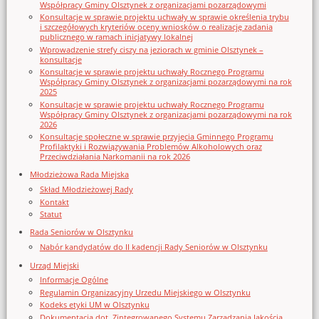
Współpracy Gminy Olsztynek z organizacjami pozarządowymi
Konsultacje w sprawie projektu uchwały w sprawie określenia trybu
i szczegółowych kryteriów oceny wniosków o realizację zadania
publicznego w ramach inicjatywy lokalnej
Wprowadzenie strefy ciszy na jeziorach w gminie Olsztynek –
konsultacje
Konsultacje w sprawie projektu uchwały Rocznego Programu
Współpracy Gminy Olsztynek z organizacjami pozarządowymi na rok
2025
Konsultacje w sprawie projektu uchwały Rocznego Programu
Współpracy Gminy Olsztynek z organizacjami pozarządowymi na rok
2026
Konsultacje społeczne w sprawie przyjęcia Gminnego Programu
Profilaktyki i Rozwiązywania Problemów Alkoholowych oraz
Przeciwdziałania Narkomanii na rok 2026
Młodzieżowa Rada Miejska
Skład Młodzieżowej Rady
Kontakt
Statut
Rada Seniorów w Olsztynku
Nabór kandydatów do II kadencji Rady Seniorów w Olsztynku
Urząd Miejski
Informacje Ogólne
Regulamin Organizacyjny Urzedu Miejskiego w Olsztynku
Kodeks etyki UM w Olsztynku
Dokumentacja dot. Zintegrowanego Systemu Zarządzania Jakością