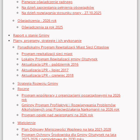
Pierwsze oświadczenie radnego
Na dzień zaprzestania pełnienia obowiązków
Na dzień rozwiązania stosunku pracy - 27.10.2025
Oświadczenia - 2026 rok
Oświadczenia za rok 2025
Raport o stanie Gminy
Plany, programy, strategie i ich wykonanie
Ponadlokalny Program Rewitalizacji Miast Sieci Cittaslow
Program rewitalizacji sieci miast
Lokalny Program Rewitalizacji gminy Olsztynek
Aktualizacja LPR – październik 2016
Aktualizacja LPR – lipiec 2017
Aktualizacja LPR – czerwiec 2018
Strategia Rozwoju Gminy
Roczne
Program współpracy z organizacjami pozarządowymi na 2026
rok
Gminny Program Profilaktyki i Rozwiązywania Problemów
Alkoholowych oraz Przeciwdziałania Narkomanii na 2026 rok
Program opieki nad zwierzętami na 2026 rok
Wieloletnie
Plan Odnowy Miejscowości Waplewo na lata 2021-2028
Program Ochrony Środowiska dla Gminy Olsztynek na lata
2023-2026 z perspektywą do 2030 roku