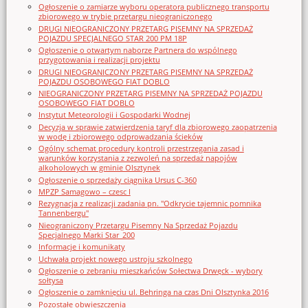
Ogłoszenie o zamiarze wyboru operatora publicznego transportu
zbiorowego w trybie przetargu nieograniczonego
DRUGI NIEOGRANICZONY PRZETARG PISEMNY NA SPRZEDAŻ
POJAZDU SPECJALNEGO STAR 200 PM 18P
Ogłoszenie o otwartym naborze Partnera do wspólnego
przygotowania i realizacji projektu
DRUGI NIEOGRANICZONY PRZETARG PISEMNY NA SPRZEDAŻ
POJAZDU OSOBOWEGO FIAT DOBLO
NIEOGRANICZONY PRZETARG PISEMNY NA SPRZEDAŻ POJAZDU
OSOBOWEGO FIAT DOBLO
Instytut Meteorologii i Gospodarki Wodnej
Decyzja w sprawie zatwierdzenia taryf dla zbiorowego zaopatrzenia
w wodę i zbiorowego odprowadzania ścieków
Ogólny schemat procedury kontroli przestrzegania zasad i
warunków korzystania z zezwoleń na sprzedaż napojów
alkoholowych w gminie Olsztynek
Ogłoszenie o sprzedaży ciągnika Ursus C-360
MPZP Samagowo – czesc I
Rezygnacja z realizacji zadania pn. "Odkrycie tajemnic pomnika
Tannenbergu"
Nieograniczony Przetargu Pisemny Na Sprzedaż Pojazdu
Specjalnego Marki Star_200
Informacje i komunikaty
Uchwała projekt nowego ustroju szkolnego
Ogłoszenie o zebraniu mieszkańców Sołectwa Drwęck - wybory
sołtysa
Ogłoszenie o zamknięciu ul. Behringa na czas Dni Olsztynka 2016
Pozostałe obwieszczenia