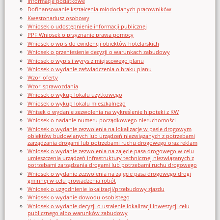
Informacje podatkowe
Dofinansowanie kształcenia młodocianych pracowników
Kwestonariusz osobowy
Wniosek o udostępnienie informacji publicznej
PPF Wniosek o przyznanie prawa pomocy
Wniosek o wpis do ewidencji obiektów hotelarskich
Wniosek o przeniesienie decyzji o warunkach zabudowy
Wniosek o wypis i wyrys z miejscowego planu
Wniosek o wydanie zaświadczenia o braku planu
Wzor_oferty
Wzor_sprawozdania
Wniosek o wykup lokalu użytkowego
Wniosek o wykup lokalu mieszkalnego
Wnisek o wydanie zezwolenia na wykreślenie hipoteki z KW
Wniosek o nadanie numeru porządkowego nieruchomości
Wniosek o wydanie zezwolenia na lokalizację w pasie drogowym
obiektów budowlanych lub urządzeń niezwiązanych z potrzebami
zarządzania drogami lub potrzebami ruchu drogowego oraz reklam
Wniosek o wydanie zezwolenia na zajęcie pasa drogowego w celu
umieszczenia urządzeń infrastruktury technicznej niezwiązanych z
potrzebami zarządzania drogami lub potrzebami ruchu drogowego
Wniosek o wydanie zezwolenia na zajęcie pasa drogowego drogi
gminnej w celu prowadzenia robót
Wniosek o uzgodnienie lokalizacji/przebudowy zjazdu
Wniosek o wydanie dowodu osobistego
Wniosek o wydanie decyzji o ustalenie lokalizacji inwestycji celu
publicznego albo warunków zabudowy