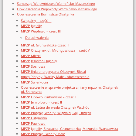
Samorząd Województwa Warmińsko-Mazurskiego
Obwieszczenia Wojewody Warmińsko-Mazurskiego
Obwieszczenia Burmistrza Olsztynka
Świętajny – część III
MPZP Jagiełły
MPZP Waplewo – czesc III
Do uchwalenia
MPZP ul. Grunwaldzka-czesc III
MPZP Olsztynek ul. Mrongowiusza – część V
MPZP Mierki
MPZP Jeziorna i Jagielly
MPZP Sosnowa
MPZP linia energetyczna Olsztynek-Biesal
mpzp Platyny, Warlity Małe - obwieszczenie
MPZP Świerkocin
Obwieszczenie w sprawie projektu zmiany mpzp m. Olsztynek
ul. Słoneczna
MPZP Lipowo Kurkowskie – czesc II
MPZP Jemiołowo – część II
MPZP ul. Leśna do węzła Olsztynek Wschód
MPZP Platyny, Warlity, Wigwałd, Gaj, Drwęck
MPZP Łutynowo
MPZP Pawłowo
MPZP Jagielly, Strazacka, Grunwaldzka, Mazurska, Warszawska
MPZP Platyny i Warlity Małe