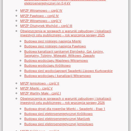
elektroenergetycznej nn 0,4 kV
MPZP Witramowo – część IV
MPZP Pawłowo – część IV
MPZP Witramowo – część V
MPZP Olsztynek Wschód – część III
Obwieszczenia w sprawach o warunki zabudowy i lokalizacji
inwestycji celu publicznego – rok wszczęcia sprawy 2025
Budowa sieci niskiego napięcia Mierki
Budowa sieci niskiego napięcia Pawłowo
Budowa kanalizacji sanitarnej Elgnówko, Gaj, Łęciny,
Świętajny, Tolejny, Wigwałd, Wilkowo, Zawady
Budowa wodociągu Waplewo-Witramowo
Budowa wodociągu Królikowo
Budowa sieci wodociągowej Swaderki-Lipowo Kurkowskie
Budowa wodociągu i kanalizacji Witramowo
MPZP Jemiołowo - część II
MPZP Mierki - część V
MPZP Warlity Małe - część I
Obwieszczenia w sprawach o warunki zabudowy i lokalizacji
inwestycji celu publicznego – rok wszczęcia sprawy 2026
Budowa drogi dla rowerów Mierki – Swaderki - Etap 1
Budowa sieci elektroenergetycznej Królikowo
Budowa sieci elektroenergetycznej Marózek
Budowa sieci elektroenergetycznej Jemiołowo