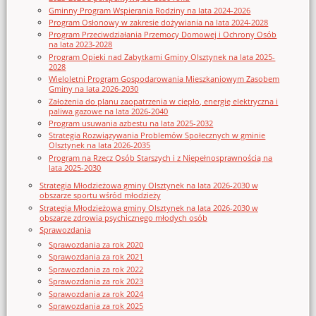
Gminny Program Wspierania Rodziny na lata 2024-2026
Program Osłonowy w zakresie dożywiania na lata 2024-2028
Program Przeciwdziałania Przemocy Domowej i Ochrony Osób
na lata 2023-2028
Program Opieki nad Zabytkami Gminy Olsztynek na lata 2025-
2028
Wieloletni Program Gospodarowania Mieszkaniowym Zasobem
Gminy na lata 2026-2030
Założenia do planu zaopatrzenia w ciepło, energię elektryczna i
paliwa gazowe na lata 2026-2040
Program usuwania azbestu na lata 2025-2032
Strategia Rozwiązywania Problemów Społecznych w gminie
Olsztynek na lata 2026-2035
Program na Rzecz Osób Starszych i z Niepełnosprawnością na
lata 2025-2030
Strategia Młodzieżowa gminy Olsztynek na lata 2026-2030 w
obszarze sportu wśród młodzieży
Strategia Młodzieżowa gminy Olsztynek na lata 2026-2030 w
obszarze zdrowia psychicznego młodych osób
Sprawozdania
Sprawozdania za rok 2020
Sprawozdania za rok 2021
Sprawozdania za rok 2022
Sprawozdania za rok 2023
Sprawozdania za rok 2024
Sprawozdania za rok 2025