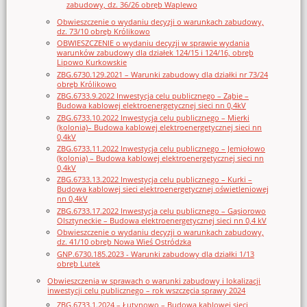
zabudowy, dz. 36/26 obręb Waplewo
Obwieszczenie o wydaniu decyzji o warunkach zabudowy,
dz. 73/10 obręb Królikowo
OBWIESZCZENIE o wydaniu decyzji w sprawie wydania
warunków zabudowy dla działek 124/15 i 124/16, obręb
Lipowo Kurkowskie
ZBG.6730.129.2021 – Warunki zabudowy dla działki nr 73/24
obręb Królikowo
ZBG.6733.9.2022 Inwestycja celu publicznego – Ząbie –
Budowa kablowej elektroenergetycznej sieci nn 0,4kV
ZBG.6733.10.2022 Inwestycja celu publicznego – Mierki
(kolonia)– Budowa kablowej elektroenergetycznej sieci nn
0,4kV
ZBG.6733.11.2022 Inwestycja celu publicznego – Jemiołowo
(kolonia) – Budowa kablowej elektroenergetycznej sieci nn
0,4kV
ZBG.6733.13.2022 Inwestycja celu publicznego – Kurki –
Budowa kablowej sieci elektroenergetycznej oświetleniowej
nn 0,4kV
ZBG.6733.17.2022 Inwestycja celu publicznego – Gąsiorowo
Olsztyneckie – Budowa elektroenergetycznej sieci nn 0,4 kV
Obwieszczenie o wydaniu decyzji o warunkach zabudowy,
dz. 41/10 obręb Nowa Wieś Ostródzka
GNP.6730.185.2023 - Warunki zabudowy dla działki 1/13
obręb Lutek
Obwieszczenia w sprawach o warunki zabudowy i lokalizacji
inwestycji celu publicznego – rok wszczęcia sprawy 2024
ZBG.6733.1.2024 – Łutynowo – Budowa kablowej sieci