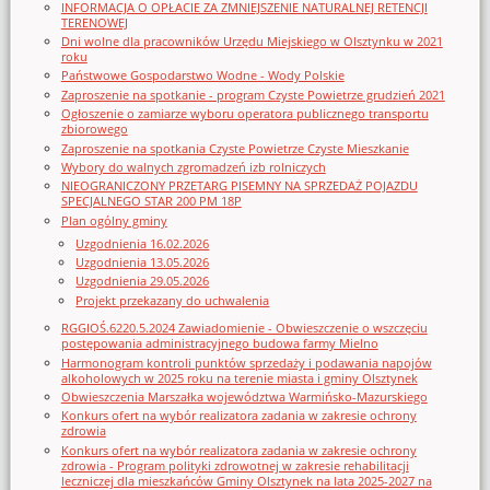
INFORMACJA O OPŁACIE ZA ZMNIEJSZENIE NATURALNEJ RETENCJI
TERENOWEJ
Dni wolne dla pracowników Urzędu Miejskiego w Olsztynku w 2021
roku
Państwowe Gospodarstwo Wodne - Wody Polskie
Zaproszenie na spotkanie - program Czyste Powietrze grudzień 2021
Ogłoszenie o zamiarze wyboru operatora publicznego transportu
zbiorowego
Zaproszenie na spotkania Czyste Powietrze Czyste Mieszkanie
Wybory do walnych zgromadzeń izb rolniczych
NIEOGRANICZONY PRZETARG PISEMNY NA SPRZEDAŻ POJAZDU
SPECJALNEGO STAR 200 PM 18P
Plan ogólny gminy
Uzgodnienia 16.02.2026
Uzgodnienia 13.05.2026
Uzgodnienia 29.05.2026
Projekt przekazany do uchwalenia
RGGIOŚ.6220.5.2024 Zawiadomienie - Obwieszczenie o wszczęciu
postępowania administracyjnego budowa farmy Mielno
Harmonogram kontroli punktów sprzedaży i podawania napojów
alkoholowych w 2025 roku na terenie miasta i gminy Olsztynek
Obwieszczenia Marszałka województwa Warmińsko-Mazurskiego
Konkurs ofert na wybór realizatora zadania w zakresie ochrony
zdrowia
Konkurs ofert na wybór realizatora zadania w zakresie ochrony
zdrowia - Program polityki zdrowotnej w zakresie rehabilitacji
leczniczej dla mieszkańców Gminy Olsztynek na lata 2025-2027 na