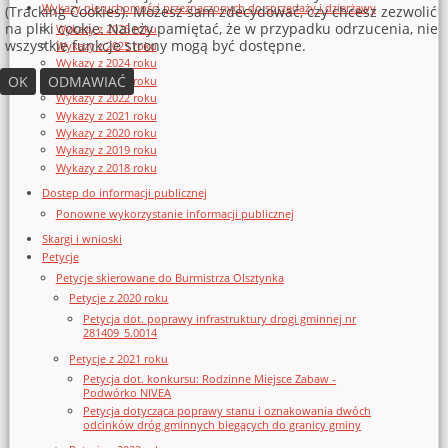
Wykazy nieruchomości przeznaczonych do sprzedaży i dzierżawy
(Tracking Cookies). Możesz sam zdecydować, czy chcesz zezwolić
na pliki cookie. Należy pamiętać, że w przypadku odrzucenia, nie
Wykazy z 2026 roku
wszystkie funkcje strony mogą być dostępne.
Wykazy z 2025 roku
Wykazy z 2024 roku
OK
ODMAWIAĆ
Wykazy z 2023 roku
Wykazy z 2022 roku
Wykazy z 2021 roku
Wykazy z 2020 roku
Wykazy z 2019 roku
Wykazy z 2018 roku
Dostęp do informacji publicznej
Ponowne wykorzystanie informacji publicznej
Skargi i wnioski
Petycje
Petycje skierowane do Burmistrza Olsztynka
Petycje z 2020 roku
Petycja dot. poprawy infrastruktury drogi gminnej nr
281409_5.0014
Petycje z 2021 roku
Petycja dot. konkursu: Rodzinne Miejsce Zabaw -
Podwórko NIVEA
Petycja dotycząca poprawy stanu i oznakowania dwóch
odcinków dróg gminnych biegących do granicy gminy