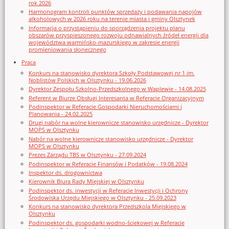
rok 2026
Harmonogram kontroli punktów sprzedaży i podawania napojów
alkoholowych w 2026 roku na terenie miasta i gminy Olsztynek
Informacja o przystąpieniu do sporządzenia projektu planu
obszarów przyspieszonego rozwoju odnawialnych źródeł energii dla
województwa warmińsko-mazurskiego w zakresie energii
promieniowania słonecznego
Praca
Konkurs na stanowisko dyrektora Szkoły Podstawowej nr 1 im.
Noblistów Polskich w Olsztynku - 19.06.2026
Dyrektor Zespołu Szkolno-Przedszkolnego w Waplewie - 14.08.2025
Referent w Biurze Obsługi Interesanta w Referacie Organizacyjnym
Podinspektor w Referacie Gospodarki Nieruchomościami i
Planowania - 24.02.2025
Drugi nabór na wolne kierownicze stanowisko urzędnicze - Dyrektor
MOPS w Olsztynku
Nabór na wolne kierownicze stanowisko urzędnicze - Dyrektor
MOPS w Olsztynku
Prezes Zarządu TBS w Olsztynku - 27.09.2024
Podinspektor w Referacie Finansów i Podatków - 19.08.2024
Inspektor ds. drogownictwa
Kierownik Biura Rady Miejskiej w Olsztynku
Podinspektor ds. inwestycji w Referacie Inwestycji i Ochrony
Środowiska Urzędu Miejskiego w Olsztynku - 25.09.2023
Konkurs na stanowisko dyrektora Przedszkola Miejskiego w
Olsztynku
Podinspektor ds. gospodarki wodno-ściekowej w Referacie