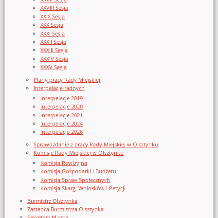
XXVIII Sesja
XXIX Sesja
XXX Sesja
XXXI Sesja
XXXII Sesja
XXXIII Sesja
XXXIV Sesja
XXXV Sesja
Plany pracy Rady Miejskiej
Interpelacje radnych
Interpelacje 2019
Interpelacje 2020
Interpelacje 2021
Interpelacje 2024
Interpelacje 2026
Sprawozdanie z pracy Rady Miejskiej w Olsztynku
Komisje Rady Miejskiej w Olsztynku
Komisja Rewizyjna
Komisja Gospodarki i Budżetu
Komisja Spraw Społecznych
Komisja Skarg, Wniosków i Petycji
Burmistrz Olsztynka
Zastępca Burmistrza Olsztynka
Sekretarz Miasta