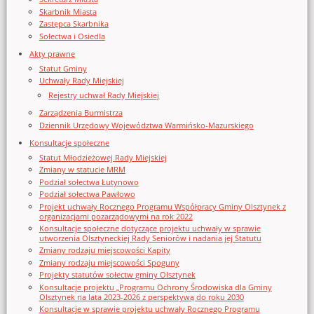
Skarbnik Miasta
Zastępca Skarbnika
Sołectwa i Osiedla
Akty prawne
Statut Gminy
Uchwały Rady Miejskiej
Rejestry uchwał Rady Miejskiej
Zarządzenia Burmistrza
Dziennik Urzędowy Województwa Warmińsko-Mazurskiego
Konsultacje społeczne
Statut Młodzieżowej Rady Miejskiej
Zmiany w statucie MRM
Podział sołectwa Łutynowo
Podział sołectwa Pawłowo
Projekt uchwały Rocznego Programu Współpracy Gminy Olsztynek z
organizacjami pozarządowymi na rok 2022
Konsultacje społeczne dotyczące projektu uchwały w sprawie
utworzenia Olsztyneckiej Rady Seniorów i nadania jej Statutu
Zmiany rodzaju miejscowości Kąpity
Zmiany rodzaju miejscowości Spoguny
Projekty statutów sołectw gminy Olsztynek
Konsultacje projektu „Programu Ochrony Środowiska dla Gminy
Olsztynek na lata 2023-2026 z perspektywą do roku 2030
Konsultacje w sprawie projektu uchwały Rocznego Programu