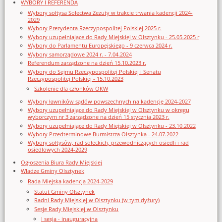
WYBORY I REFERENDA
Wybory sołtysa Sołectwa Zezuty w trakcie trwania kadencji 2024-
2029
Wybory Prezydenta Rzeczypospolitej Polskiej 2025 r.
Wybory uzupełniające do Rady Miejskiej w Olsztynku - 25.05.2025 r
Wybory do Parlamentu Europejskiego - 9 czerwca 2024 r.
Wybory samorządowe 2024 r. - 7.04.2024
Referendum zarządzone na dzień 15.10.2023 r.
Wybory do Sejmu Rzeczypospolitej Polskiej i Senatu
Rzeczypospolitej Polskiej - 15.10.2023
Szkolenie dla członków OKW
Wybory ławników sądów powszechnych na kadencję 2024-2027
Wybory uzupełniające do Rady Miejskiej w Olsztynku w okręgu
wyborczym nr 3 zarządzone na dzień 15 stycznia 2023 r.
Wybory uzupełniające do Rady Miejskiej w Olsztynku - 23.10.2022
Wybory Przedterminowe Burmistrza Olsztynka - 24.07.2022
Wybory sołtysów, rad sołeckich, przewodniczących osiedli i rad
osiedlowych 2024-2029
Ogłoszenia Biura Rady Miejskiej
Władze Gminy Olsztynek
Rada Miejska kadencja 2024-2029
Statut Gminy Olsztynek
Radni Rady Miejskiej w Olsztynku (w tym dyżury)
Sesje Rady Miejskiej w Olsztynku
I sesja - inauguracyjna