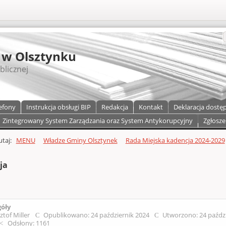
S
 w Olsztynku
blicznej
efony
Instrukcja obsługi BIP
Redakcja
Kontakt
Deklaracja dostę
Zintegrowany System Zarządzania oraz System Antykorupcyjny
Zgłosze
a)
zawartości
tutaj:
MENU
Władze Gminy Olsztynek
Rada Miejska kadencja 2024-2029
ja
góły
ztof Miller
Opublikowano: 24 październik 2024
Utworzono: 24 paźdz
Odsłony: 1161