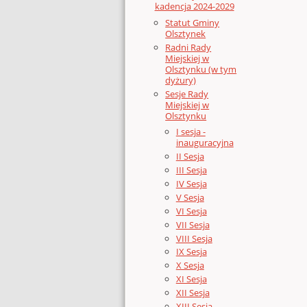
kadencja 2024-2029
Statut Gminy
Olsztynek
Radni Rady
Miejskiej w
Olsztynku (w tym
dyżury)
Sesje Rady
Miejskiej w
Olsztynku
I sesja -
inauguracyjna
II Sesja
III Sesja
IV Sesja
V Sesja
VI Sesja
VII Sesja
VIII Sesja
IX Sesja
X Sesja
XI Sesja
XII Sesja
XIII Sesja