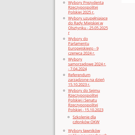
Wybory Prezydenta
Rzeczypospolitej
Polskiej 2025 r.
Wybory uzupełniające
do Rady Miejskiej w
Olsztynku - 25.05.2025
r
Wybory do
Parlamentu
Europejskiego - 9
czerwca 2024 r.
Wybory
samorządowe 2024 r.
- 7.04.2024
Referendum
zarządzone na dzień
15.10.2023 r.
Wybory do Sejmu
Rzeczypospolitej
Polskiej i Senatu
Rzeczypospolitej
Polskiej - 15.10.2023
Szkolenie dla
członków OKW
Wybory ławników