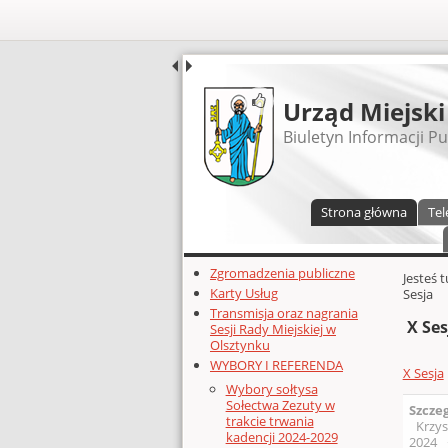
UDOSTĘPNIJ
Urząd Miejski
Biuletyn Informacji Pu
Menu główne
Strona główna
Tel
Dodatkowe zasoby (lewa kolumn
Zgromadzenia publiczne
Głównej 
Jesteś 
Karty Usług
Sesja
Transmisja oraz nagrania
X Ses
Sesji Rady Miejskiej w
Olsztynku
WYBORY I REFERENDA
X Sesja
Wybory sołtysa
Sołectwa Zezuty w
Szcze
trakcie trwania
Krzys
kadencji 2024-2029
2024