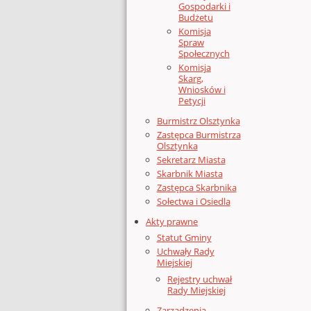
Gospodarki i
Budżetu
Komisja
Spraw
Społecznych
Komisja
Skarg,
Wniosków i
Petycji
Burmistrz Olsztynka
Zastępca Burmistrza
Olsztynka
Sekretarz Miasta
Skarbnik Miasta
Zastępca Skarbnika
Sołectwa i Osiedla
Akty prawne
Statut Gminy
Uchwały Rady
Miejskiej
Rejestry uchwał
Rady Miejskiej
Zarządzenia