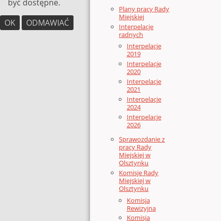
być dostępne.
Plany pracy Rady
Miejskiej
OK
ODMAWIAĆ
Interpelacje
radnych
Interpelacje
2019
Interpelacje
2020
Interpelacje
2021
Interpelacje
2024
Interpelacje
2026
Sprawozdanie z
pracy Rady
Miejskiej w
Olsztynku
Komisje Rady
Miejskiej w
Olsztynku
Komisja
Rewizyjna
Komisja