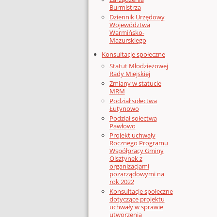
Burmistrza
Dziennik Urzędowy
Województwa
Warmińsko-
Mazurskiego
Konsultacje społeczne
Statut Młodzieżowej
Rady Miejskiej
Zmiany w statucie
MRM
Podział sołectwa
Łutynowo
Podział sołectwa
Pawłowo
Projekt uchwały
Rocznego Programu
Współpracy Gminy
Olsztynek z
organizacjami
pozarządowymi na
rok 2022
Konsultacje społeczne
dotyczące projektu
uchwały w sprawie
utworzenia