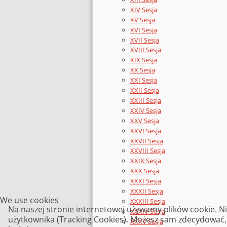
XIV Sesja
XV Sesja
XVI Sesja
XVII Sesja
XVIII Sesja
XIX Sesja
XX Sesja
XXI Sesja
XXII Sesja
XXIII Sesja
XXIV Sesja
XXV Sesja
XXVI Sesja
XXVII Sesja
XXVIII Sesja
XXIX Sesja
XXX Sesja
XXXI Sesja
XXXII Sesja
We use cookies
XXXIII Sesja
Na naszej stronie internetowej używamy plików cookie. N
XXXIV Sesja
użytkownika (Tracking Cookies). Możesz sam zdecydować, c
XXXV Sesja