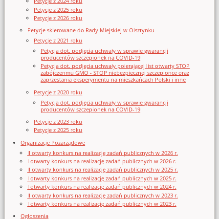
Petycje z 2024 roku
Petycje z 2025 roku
Petycje z 2026 roku
Petycje skierowane do Rady Miejskiej w Olsztynku
Petycje z 2021 roku
Petycja dot. podjęcia uchwały w sprawie gwarancji
producentów szczepionek na COVID-19
Petycja dot. podjęcia uchwały poierającej list otwarty STOP
zabójczenmu GMO - STOP niebezpiecznej szczepionce oraz
zaprzestania eksperymentu na mieszkańcach Polski i inne
Petycje z 2020 roku
Petycja dot. podjęcia uchwały w sprawie gwarancji
producentów szczepionek na COVID-19
Petycje z 2023 roku
Petycje z 2025 roku
Organizacje Pozarządowe
II otwarty konkurs na realizację zadań publicznych w 2026 r.
I otwarty konkurs na realizację zadań publicznych w 2026 r.
II otwarty konkurs na realizację zadań publicznych w 2025 r.
I otwarty konkurs na realizację zadań publicznych w 2025 r.
I otwarty konkurs na realizację zadań publicznych w 2024 r.
II otwarty konkurs na realizację zadań publicznych w 2023 r.
I otwarty konkurs na realizację zadań publicznych w 2023 r.
Ogłoszenia