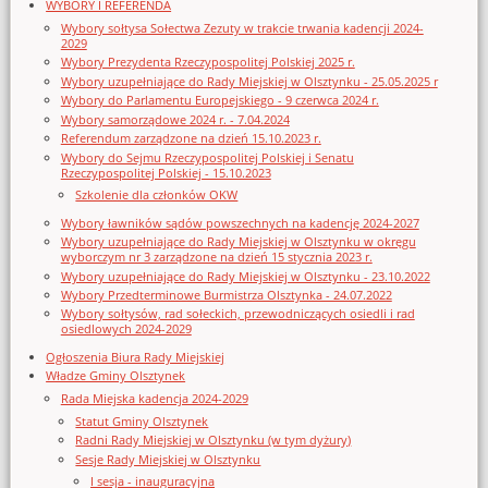
WYBORY I REFERENDA
Wybory sołtysa Sołectwa Zezuty w trakcie trwania kadencji 2024-
2029
Wybory Prezydenta Rzeczypospolitej Polskiej 2025 r.
Wybory uzupełniające do Rady Miejskiej w Olsztynku - 25.05.2025 r
Wybory do Parlamentu Europejskiego - 9 czerwca 2024 r.
Wybory samorządowe 2024 r. - 7.04.2024
Referendum zarządzone na dzień 15.10.2023 r.
Wybory do Sejmu Rzeczypospolitej Polskiej i Senatu
Rzeczypospolitej Polskiej - 15.10.2023
Szkolenie dla członków OKW
Wybory ławników sądów powszechnych na kadencję 2024-2027
Wybory uzupełniające do Rady Miejskiej w Olsztynku w okręgu
wyborczym nr 3 zarządzone na dzień 15 stycznia 2023 r.
Wybory uzupełniające do Rady Miejskiej w Olsztynku - 23.10.2022
Wybory Przedterminowe Burmistrza Olsztynka - 24.07.2022
Wybory sołtysów, rad sołeckich, przewodniczących osiedli i rad
osiedlowych 2024-2029
Ogłoszenia Biura Rady Miejskiej
Władze Gminy Olsztynek
Rada Miejska kadencja 2024-2029
Statut Gminy Olsztynek
Radni Rady Miejskiej w Olsztynku (w tym dyżury)
Sesje Rady Miejskiej w Olsztynku
I sesja - inauguracyjna