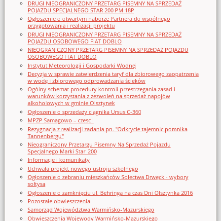
DRUGI NIEOGRANICZONY PRZETARG PISEMNY NA SPRZEDAŻ
POJAZDU SPECJALNEGO STAR 200 PM 18P
Ogłoszenie o otwartym naborze Partnera do wspólnego
przygotowania i realizacji projektu
DRUGI NIEOGRANICZONY PRZETARG PISEMNY NA SPRZEDAŻ
POJAZDU OSOBOWEGO FIAT DOBLO
NIEOGRANICZONY PRZETARG PISEMNY NA SPRZEDAŻ POJAZDU
OSOBOWEGO FIAT DOBLO
Instytut Meteorologii i Gospodarki Wodnej
Decyzja w sprawie zatwierdzenia taryf dla zbiorowego zaopatrzenia
w wodę i zbiorowego odprowadzania ścieków
Ogólny schemat procedury kontroli przestrzegania zasad i
warunków korzystania z zezwoleń na sprzedaż napojów
alkoholowych w gminie Olsztynek
Ogłoszenie o sprzedaży ciągnika Ursus C-360
MPZP Samagowo – czesc I
Rezygnacja z realizacji zadania pn. "Odkrycie tajemnic pomnika
Tannenbergu"
Nieograniczony Przetargu Pisemny Na Sprzedaż Pojazdu
Specjalnego Marki Star_200
Informacje i komunikaty
Uchwała projekt nowego ustroju szkolnego
Ogłoszenie o zebraniu mieszkańców Sołectwa Drwęck - wybory
sołtysa
Ogłoszenie o zamknięciu ul. Behringa na czas Dni Olsztynka 2016
Pozostałe obwieszczenia
Samorząd Województwa Warmińsko-Mazurskiego
Obwieszczenia Wojewody Warmińsko-Mazurskiego