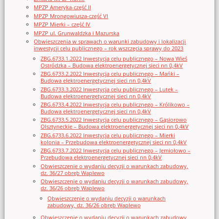
MPZP Ameryka-część II
MPZP Mrongowiusza-część VI
MPZP Mierki – część IV
MPZP ul. Grunwaldzka i Mazurska
Obwieszczenia w sprawach o warunki zabudowy i lokalizacji
inwestycji celu publicznego – rok wszczęcia sprawy do 2023
ZBG.6733.1.2022 Inwestycja celu publicznego – Nowa Wieś
Ostródzka – Budowa elektroenergetycznej sieci nn 0,4kV
ZBG.6733.2.2022 Inwestycja celu publicznego – Mańki –
Budowa elektroenergetycznej sieci nn 0,4kV
ZBG.6733.3.2022 Inwestycja celu publicznego – Lutek –
Budowa elektroenergetycznej sieci nn 0,4kV
ZBG.6733.4.2022 Inwestycja celu publicznego – Królikowo –
Budowa elektroenergetycznej sieci nn 0,4kV
ZBG.6733.5.2022 Inwestycja celu publicznego – Gąsiorowo
Olsztyneckie – Budowa elektroenergetycznej sieci nn 0,4kV
ZBG.6733.6.2022 Inwestycja celu publicznego – Mierki
kolonia – Przebudowa elektroenergetycznej sieci nn 0,4kV
ZBG.6733.7.2022 Inwestycja celu publicznego – Jemiołowo –
Przebudowa elektroenergetycznej sieci nn 0,4kV
Obwieszczenie o wydaniu decyzji o warunkach zabudowy,
dz. 36/27 obręb Waplewo
Obwieszczenie o wydaniu decyzji o warunkach zabudowy,
dz. 36/26 obręb Waplewo
Obwieszczenie o wydaniu decyzji o warunkach
zabudowy, dz. 36/26 obręb Waplewo
Obwieszczenie o wydaniu decyzji o warunkach zabudowy,