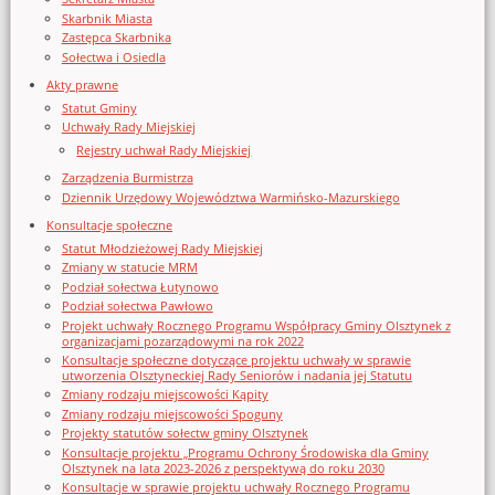
Skarbnik Miasta
Zastępca Skarbnika
Sołectwa i Osiedla
Akty prawne
Statut Gminy
Uchwały Rady Miejskiej
Rejestry uchwał Rady Miejskiej
Zarządzenia Burmistrza
Dziennik Urzędowy Województwa Warmińsko-Mazurskiego
Konsultacje społeczne
Statut Młodzieżowej Rady Miejskiej
Zmiany w statucie MRM
Podział sołectwa Łutynowo
Podział sołectwa Pawłowo
Projekt uchwały Rocznego Programu Współpracy Gminy Olsztynek z
organizacjami pozarządowymi na rok 2022
Konsultacje społeczne dotyczące projektu uchwały w sprawie
utworzenia Olsztyneckiej Rady Seniorów i nadania jej Statutu
Zmiany rodzaju miejscowości Kąpity
Zmiany rodzaju miejscowości Spoguny
Projekty statutów sołectw gminy Olsztynek
Konsultacje projektu „Programu Ochrony Środowiska dla Gminy
Olsztynek na lata 2023-2026 z perspektywą do roku 2030
Konsultacje w sprawie projektu uchwały Rocznego Programu