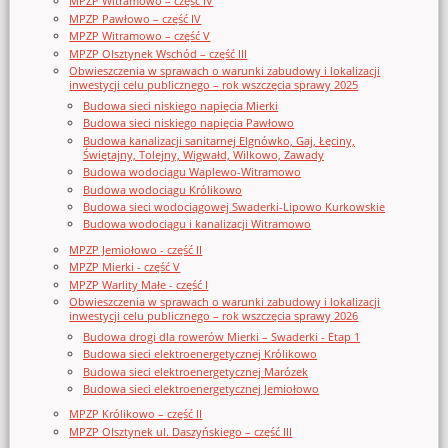
MPZP Witramowo – część IV
MPZP Pawłowo – część IV
MPZP Witramowo – część V
MPZP Olsztynek Wschód – część III
Obwieszczenia w sprawach o warunki zabudowy i lokalizacji
inwestycji celu publicznego – rok wszczęcia sprawy 2025
Budowa sieci niskiego napięcia Mierki
Budowa sieci niskiego napięcia Pawłowo
Budowa kanalizacji sanitarnej Elgnówko, Gaj, Łęciny,
Świętajny, Tolejny, Wigwałd, Wilkowo, Zawady
Budowa wodociągu Waplewo-Witramowo
Budowa wodociągu Królikowo
Budowa sieci wodociągowej Swaderki-Lipowo Kurkowskie
Budowa wodociągu i kanalizacji Witramowo
MPZP Jemiołowo - część II
MPZP Mierki - część V
MPZP Warlity Małe - część I
Obwieszczenia w sprawach o warunki zabudowy i lokalizacji
inwestycji celu publicznego – rok wszczęcia sprawy 2026
Budowa drogi dla rowerów Mierki – Swaderki - Etap 1
Budowa sieci elektroenergetycznej Królikowo
Budowa sieci elektroenergetycznej Marózek
Budowa sieci elektroenergetycznej Jemiołowo
MPZP Królikowo – część II
MPZP Olsztynek ul. Daszyńskiego – część III