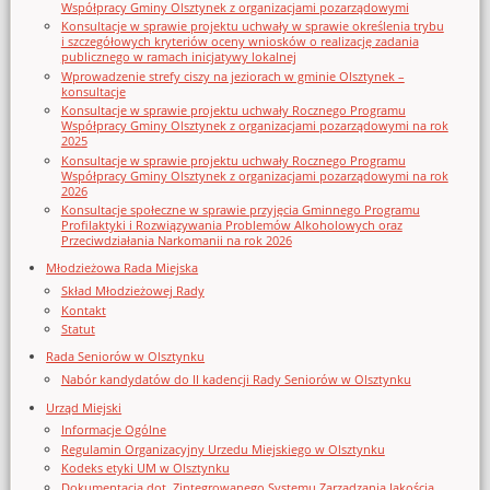
Współpracy Gminy Olsztynek z organizacjami pozarządowymi
Konsultacje w sprawie projektu uchwały w sprawie określenia trybu
i szczegółowych kryteriów oceny wniosków o realizację zadania
publicznego w ramach inicjatywy lokalnej
Wprowadzenie strefy ciszy na jeziorach w gminie Olsztynek –
konsultacje
Konsultacje w sprawie projektu uchwały Rocznego Programu
Współpracy Gminy Olsztynek z organizacjami pozarządowymi na rok
2025
Konsultacje w sprawie projektu uchwały Rocznego Programu
Współpracy Gminy Olsztynek z organizacjami pozarządowymi na rok
2026
Konsultacje społeczne w sprawie przyjęcia Gminnego Programu
Profilaktyki i Rozwiązywania Problemów Alkoholowych oraz
Przeciwdziałania Narkomanii na rok 2026
Młodzieżowa Rada Miejska
Skład Młodzieżowej Rady
Kontakt
Statut
Rada Seniorów w Olsztynku
Nabór kandydatów do II kadencji Rady Seniorów w Olsztynku
Urząd Miejski
Informacje Ogólne
Regulamin Organizacyjny Urzedu Miejskiego w Olsztynku
Kodeks etyki UM w Olsztynku
Dokumentacja dot. Zintegrowanego Systemu Zarządzania Jakością