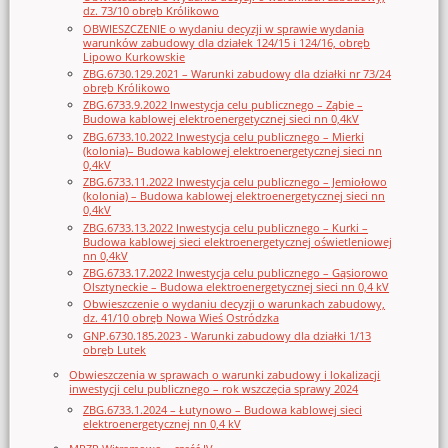
dz. 73/10 obręb Królikowo
OBWIESZCZENIE o wydaniu decyzji w sprawie wydania
warunków zabudowy dla działek 124/15 i 124/16, obręb
Lipowo Kurkowskie
ZBG.6730.129.2021 – Warunki zabudowy dla działki nr 73/24
obręb Królikowo
ZBG.6733.9.2022 Inwestycja celu publicznego – Ząbie –
Budowa kablowej elektroenergetycznej sieci nn 0,4kV
ZBG.6733.10.2022 Inwestycja celu publicznego – Mierki
(kolonia)– Budowa kablowej elektroenergetycznej sieci nn
0,4kV
ZBG.6733.11.2022 Inwestycja celu publicznego – Jemiołowo
(kolonia) – Budowa kablowej elektroenergetycznej sieci nn
0,4kV
ZBG.6733.13.2022 Inwestycja celu publicznego – Kurki –
Budowa kablowej sieci elektroenergetycznej oświetleniowej
nn 0,4kV
ZBG.6733.17.2022 Inwestycja celu publicznego – Gąsiorowo
Olsztyneckie – Budowa elektroenergetycznej sieci nn 0,4 kV
Obwieszczenie o wydaniu decyzji o warunkach zabudowy,
dz. 41/10 obręb Nowa Wieś Ostródzka
GNP.6730.185.2023 - Warunki zabudowy dla działki 1/13
obręb Lutek
Obwieszczenia w sprawach o warunki zabudowy i lokalizacji
inwestycji celu publicznego – rok wszczęcia sprawy 2024
ZBG.6733.1.2024 – Łutynowo – Budowa kablowej sieci
elektroenergetycznej nn 0,4 kV