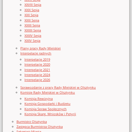
XXVIII Sesja
XXIX Sesja
XXX Sesja
XXXI Sesja
XXXII Sesja
XXXIII Sesja
XXXIV Sesja
XXXV Sesja
Plany pracy Rady Miejskiej
Interpelacje radnych
Interpelacje 2019
Interpelacje 2020
Interpelacje 2021
Interpelacje 2024
Interpelacje 2026
Sprawozdanie z pracy Rady Miejskiej w Olsztynku
Komisje Rady Miejskiej w Olsztynku
Komisja Rewizyjna
Komisja Gospodarki i Budżetu
Komisja Spraw Społecznych
Komisja Skarg, Wniosków i Petycji
Burmistrz Olsztynka
Zastępca Burmistrza Olsztynka
Sekretarz Miasta