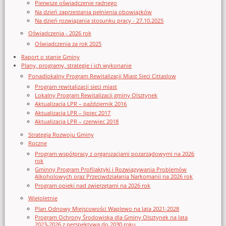
Pierwsze oświadczenie radnego
Na dzień zaprzestania pełnienia obowiązków
Na dzień rozwiązania stosunku pracy - 27.10.2025
Oświadczenia - 2026 rok
Oświadczenia za rok 2025
Raport o stanie Gminy
Plany, programy, strategie i ich wykonanie
Ponadlokalny Program Rewitalizacji Miast Sieci Cittaslow
Program rewitalizacji sieci miast
Lokalny Program Rewitalizacji gminy Olsztynek
Aktualizacja LPR – październik 2016
Aktualizacja LPR – lipiec 2017
Aktualizacja LPR – czerwiec 2018
Strategia Rozwoju Gminy
Roczne
Program współpracy z organizacjami pozarządowymi na 2026
rok
Gminny Program Profilaktyki i Rozwiązywania Problemów
Alkoholowych oraz Przeciwdziałania Narkomanii na 2026 rok
Program opieki nad zwierzętami na 2026 rok
Wieloletnie
Plan Odnowy Miejscowości Waplewo na lata 2021-2028
Program Ochrony Środowiska dla Gminy Olsztynek na lata
2023-2026 z perspektywą do 2030 roku