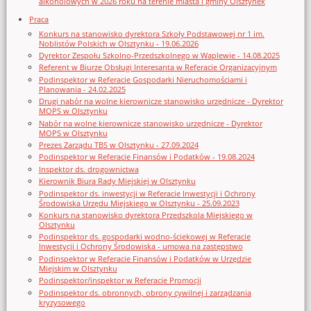
alkoholowych w 2026 roku na terenie miasta i gminy Olsztynek
Praca
Konkurs na stanowisko dyrektora Szkoły Podstawowej nr 1 im.
Noblistów Polskich w Olsztynku - 19.06.2026
Dyrektor Zespołu Szkolno-Przedszkolnego w Waplewie - 14.08.2025
Referent w Biurze Obsługi Interesanta w Referacie Organizacyjnym
Podinspektor w Referacie Gospodarki Nieruchomościami i
Planowania - 24.02.2025
Drugi nabór na wolne kierownicze stanowisko urzędnicze - Dyrektor
MOPS w Olsztynku
Nabór na wolne kierownicze stanowisko urzędnicze - Dyrektor
MOPS w Olsztynku
Prezes Zarządu TBS w Olsztynku - 27.09.2024
Podinspektor w Referacie Finansów i Podatków - 19.08.2024
Inspektor ds. drogownictwa
Kierownik Biura Rady Miejskiej w Olsztynku
Podinspektor ds. inwestycji w Referacie Inwestycji i Ochrony
Środowiska Urzędu Miejskiego w Olsztynku - 25.09.2023
Konkurs na stanowisko dyrektora Przedszkola Miejskiego w
Olsztynku
Podinspektor ds. gospodarki wodno-ściekowej w Referacie
Inwestycji i Ochrony Środowiska - umowa na zastępstwo
Podinspektor w Referacie Finansów i Podatków w Urzędzie
Miejskim w Olsztynku
Podinspektor/inspektor w Referacie Promocji
Podinspektor ds. obronnych, obrony cywilnej i zarządzania
kryzysowego