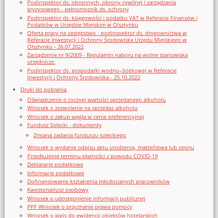
Podinspektor ds. obronnych, obrony cywilnej i zarządzania
kryzysowego - pełnomocnik ds. ochrony
Podinspektor ds. księgowości i podatku VAT w Referacie Finansów i
Podatków w Urzędzie Miejskim w Olsztynku
Oferta pracy na zastępstwo - podinspektor ds. drogownictwa w
Referacie Inwestycji i Ochrony Środowiska Urzędu Miejskiego w
Olsztynku - 26.07.2022
Zarządzenie nr 9/2009 - Regulamin naboru na wolne stanowiska
urzędnicze.
Podinspektor ds. gospodarki wodno–ściekowej w Referacie
Inwestycji i Ochrony Środowiska - 25.10.2022
Druki do pobrania
Oświadczenie o rocznej wartości sprzedanego alkoholu
Wniosek o zezwolenie na sprzedaz alkoholu
Wniosek o zakup węgla w cenie preferencyjnej
Fundusz Sołecki - dokumenty
Zmiana zadania funduszu sołeckiego
Wniosek o wydanie odpisu aktu urodzenia, małżeństwa lub zgonu
Przedłużenie terminu płatności z powodu COVID-19
Deklaracje podatkowe
Informacje podatkowe
Dofinansowanie kształcenia młodocianych pracowników
Kwestonariusz osobowy
Wniosek o udostępnienie informacji publicznej
PPF Wniosek o przyznanie prawa pomocy
Wniosek o wpis do ewidencji obiektów hotelarskich