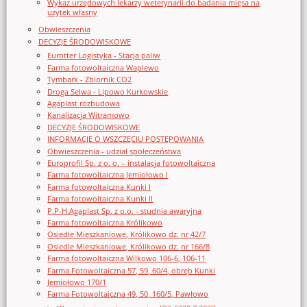
Wykaz urzędowych lekarzy weterynarii do badania mięsa na
użytek własny
Obwieszczenia
DECYZJE ŚRODOWISKOWE
Eurotter Logistyka - Stacja paliw
Farma fotowoltaiczna Waplewo
Tymbark - Zbiornik CO2
Droga Selwa - Lipowo Kurkowskie
Agaplast rozbudowa
Kanalizacja Witramowo
DECYZJE ŚRODOWISKOWE
INFORMACJE O WSZCZĘCIU POSTĘPOWANIA
Obwieszczenia - udział społeczeństwa
Europrofil Sp. z o. o. – instalacja fotowoltaiczna
Farma fotowoltaiczna Jemiołowo I
Farma fotowoltaiczna Kunki I
Farma fotowoltaiczna Kunki II
P.P-H.Agaplast Sp. z o.o. - studnia awaryjna
Farma fotowoltaiczna Królikowo
Osiedle Mieszkaniowe, Królikowo dz. nr 42/7
Osiedle Mieszkaniowe, Królikowo dz. nr 166/8
Farma fotowoltaiczna Wilkowo 106-6, 106-11
Farma Fotowoltaiczna 57, 59, 60/4, obręb Kunki
Jemiołowo 170/1
Farma Fotowoltaiczna 49, 50, 160/5, Pawłowo