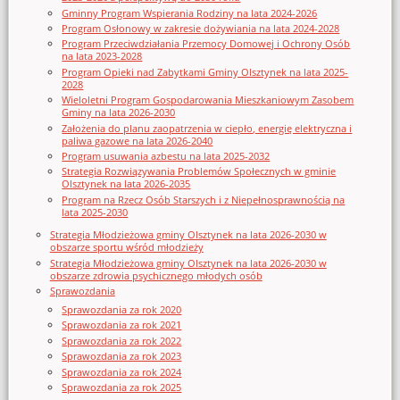
Gminny Program Wspierania Rodziny na lata 2024-2026
Program Osłonowy w zakresie dożywiania na lata 2024-2028
Program Przeciwdziałania Przemocy Domowej i Ochrony Osób
na lata 2023-2028
Program Opieki nad Zabytkami Gminy Olsztynek na lata 2025-
2028
Wieloletni Program Gospodarowania Mieszkaniowym Zasobem
Gminy na lata 2026-2030
Założenia do planu zaopatrzenia w ciepło, energię elektryczna i
paliwa gazowe na lata 2026-2040
Program usuwania azbestu na lata 2025-2032
Strategia Rozwiązywania Problemów Społecznych w gminie
Olsztynek na lata 2026-2035
Program na Rzecz Osób Starszych i z Niepełnosprawnością na
lata 2025-2030
Strategia Młodzieżowa gminy Olsztynek na lata 2026-2030 w
obszarze sportu wśród młodzieży
Strategia Młodzieżowa gminy Olsztynek na lata 2026-2030 w
obszarze zdrowia psychicznego młodych osób
Sprawozdania
Sprawozdania za rok 2020
Sprawozdania za rok 2021
Sprawozdania za rok 2022
Sprawozdania za rok 2023
Sprawozdania za rok 2024
Sprawozdania za rok 2025