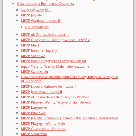
Obwieszczenia Burmistrza Olsztynka
Świętajny – część III
MPZP Jagiełły
MPZP Waplewo – czesc III
Do uchwalenia
MPZP ul. Grunwaldzka-czesc III
MPZP Olsztynek ul. Mrongowiusza – część V
MPZP Mierki
MPZP Jeziorna i Jagielly
MPZP Sosnowa
MPZP linia energetyczna Olsztynek-Biesal
mpzp Platyny, Warlity Małe - obwieszczenie
MPZP Świerkocin
Obwieszczenie w sprawie projektu zmiany mpzp m. Olsztynek
ul. Słoneczna
MPZP Lipowo Kurkowskie – czesc II
MPZP Jemiołowo – część II
MPZP ul. Leśna do węzła Olsztynek Wschód
MPZP Platyny, Warlity, Wigwałd, Gaj, Drwęck
MPZP Łutynowo
MPZP Pawłowo
MPZP Jagielly, Strazacka, Grunwaldzka, Mazurska, Warszawska
MPZP Platyny i Warlity Małe
MPZP Olsztynek ul. Poranna
MPZP Słoneczna