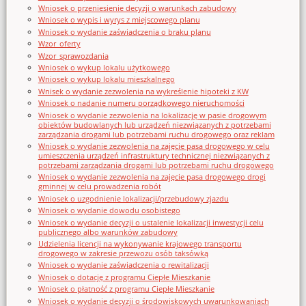
Wniosek o przeniesienie decyzji o warunkach zabudowy
Wniosek o wypis i wyrys z miejscowego planu
Wniosek o wydanie zaświadczenia o braku planu
Wzor_oferty
Wzor_sprawozdania
Wniosek o wykup lokalu użytkowego
Wniosek o wykup lokalu mieszkalnego
Wnisek o wydanie zezwolenia na wykreślenie hipoteki z KW
Wniosek o nadanie numeru porządkowego nieruchomości
Wniosek o wydanie zezwolenia na lokalizację w pasie drogowym
obiektów budowlanych lub urządzeń niezwiązanych z potrzebami
zarządzania drogami lub potrzebami ruchu drogowego oraz reklam
Wniosek o wydanie zezwolenia na zajęcie pasa drogowego w celu
umieszczenia urządzeń infrastruktury technicznej niezwiązanych z
potrzebami zarządzania drogami lub potrzebami ruchu drogowego
Wniosek o wydanie zezwolenia na zajęcie pasa drogowego drogi
gminnej w celu prowadzenia robót
Wniosek o uzgodnienie lokalizacji/przebudowy zjazdu
Wniosek o wydanie dowodu osobistego
Wniosek o wydanie decyzji o ustalenie lokalizacji inwestycji celu
publicznego albo warunków zabudowy
Udzielenia licencji na wykonywanie krajowego transportu
drogowego w zakresie przewozu osób taksówką
Wniosek o wydanie zaświadczenia o rewitalizacji
Wniosek o dotację z programu Ciepłe Mieszkanie
Wniosek o płatność z programu Ciepłe Mieszkanie
Wniosek o wydanie decyzji o środowiskowych uwarunkowaniach