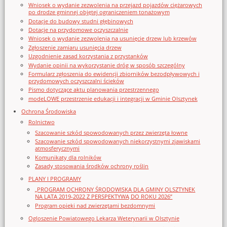
Wniosek o wydanie zezwolenia na przejazd pojazdów ciężarowych
po drodze gminnej objętej ograniczeniem tonażowym
Dotacje do budowy studni głębinowych
Dotacje na przydomowe oczyszczalnie
Wniosek o wydanie zezwolenia na usunięcie drzew lub krzewów
Zgłoszenie zamiaru usunięcia drzew
Uzgodnienie zasad korzystania z przystanków
Wydanie opinii na wykorzystanie dróg w sposób szczególny
Formularz zgłoszenia do ewidencji zbiorników bezodpływowych i
przydomowych oczyszczalni ścieków
Pismo dotyczące aktu planowania przestrzennego
modeLOWE przestrzenie edukacji i integracji w Gminie Olsztynek
Ochrona Środowiska
Rolnictwo
Szacowanie szkód spowodowanych przez zwierzęta łowne
Szacowanie szkód spowodowanych niekorzystnymi zjawiskami
atmosferycznymi
Komunikaty dla rolników
Zasady stosowania środków ochrony roślin
PLANY I PROGRAMY
„PROGRAM OCHRONY ŚRODOWISKA DLA GMINY OLSZTYNEK
NA LATA 2019-2022 Z PERSPEKTYWĄ DO ROKU 2026”
Program opieki nad zwierzętami bezdomnymi
Ogloszenie Powiatowego Lekarza Weterynarii w Olsztynie