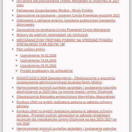
Dni wolne dla pracowników Urzędu Miejskiego w Olsztynku w 2021
roku
Państwowe Gospodarstwo Wodne - Wody Polskie
Zaproszenie na spotkanie - program Czyste Powietrze grudzień 2021
Ogłoszenie o zamiarze wyboru operatora publicznego transportu
zbiorowego
Zaproszenie na spotkania Czyste Powietrze Czyste Mieszkanie
Wybory do walnych zgromadzeń izb rolniczych
NIEOGRANICZONY PRZETARG PISEMNY NA SPRZEDAŻ POJAZDU
SPECJALNEGO STAR 200 PM 18P
Plan ogólny gminy
Uzgodnienia 16.02.2026
Uzgodnienia 13.05.2026
Uzgodnienia 29.05.2026
Projekt przekazany do uchwalenia
RGGIOŚ.6220.5.2024 Zawiadomienie - Obwieszczenie o wszczęciu
postępowania administracyjnego budowa farmy Mielno
Harmonogram kontroli punktów sprzedaży i podawania napojów
alkoholowych w 2025 roku na terenie miasta i gminy Olsztynek
Obwieszczenia Marszałka województwa Warmińsko-Mazurskiego
Konkurs ofert na wybór realizatora zadania w zakresie ochrony
zdrowia
Konkurs ofert na wybór realizatora zadania w zakresie ochrony
zdrowia - Program polityki zdrowotnej w zakresie rehabilitacji
leczniczej dla mieszkańców Gminy Olsztynek na lata 2025-2027 na
rok 2026
Harmonogram kontroli punktów sprzedaży i podawania napojów