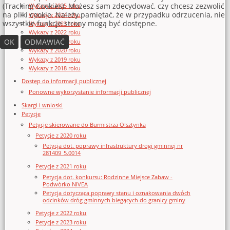
(Tracking Cookies). Możesz sam zdecydować, czy chcesz zezwolić
Wykazy z 2025 roku
na pliki cookie. Należy pamiętać, że w przypadku odrzucenia, nie
Wykazy z 2024 roku
wszystkie funkcje strony mogą być dostępne.
Wykazy z 2023 roku
Wykazy z 2022 roku
OK
ODMAWIAĆ
Wykazy z 2021 roku
Wykazy z 2020 roku
Wykazy z 2019 roku
Wykazy z 2018 roku
Dostęp do informacji publicznej
Ponowne wykorzystanie informacji publicznej
Skargi i wnioski
Petycje
Petycje skierowane do Burmistrza Olsztynka
Petycje z 2020 roku
Petycja dot. poprawy infrastruktury drogi gminnej nr
281409_5.0014
Petycje z 2021 roku
Petycja dot. konkursu: Rodzinne Miejsce Zabaw -
Podwórko NIVEA
Petycja dotycząca poprawy stanu i oznakowania dwóch
odcinków dróg gminnych biegących do granicy gminy
Petycje z 2022 roku
Petycje z 2023 roku