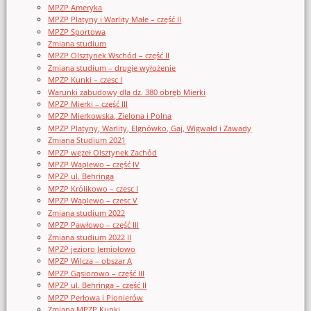
MPZP Ameryka
MPZP Platyny i Warlity Małe – część II
MPZP Sportowa
Zmiana studium
MPZP Olsztynek Wschód – część II
Zmiana studium – drugie wyłożenie
MPZP Kunki – czesc I
Warunki zabudowy dla dz. 380 obręb Mierki
MPZP Mierki – część III
MPZP Mierkowska, Zielona i Polna
MPZP Platyny, Warlity, Elgnówko, Gaj, Wigwałd i Zawady
Zmiana Studium 2021
MPZP węzeł Olsztynek Zachód
MPZP Waplewo – część IV
MPZP ul. Behringa
MPZP Królikowo – czesc I
MPZP Waplewo – czesc V
Zmiana studium 2022
MPZP Pawłowo – część III
Zmiana studium 2022 II
MPZP jezioro Jemiołowo
MPZP Wilcza – obszar A
MPZP Gąsiorowo – część III
MPZP ul. Behringa – część II
MPZP Perłowa i Pionierów
Zmiana MPZP Kunki