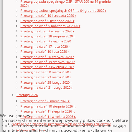
Przetarg pojazdu specjalnego OSP - STAR 200 na 14 grudnia
2020 r
Przetarg pojazdów specjalnych OSP na 04 grudnia 2020 r
Przetarg na dzień 10 listopada 2020 r
Przetarg na dzień 9 listopada 2020 r
Przetargi na dzień 9 października 2020 r
Przetargi na dzień 7 września 2020 r
Przetargi na dzień 28 sierpnia 2020 r
Przetargi na dzień 7 sierpnia 2020
Przetargi na dzień 17 lipca 2020 r
Przetarg na dzień 10 lipca 2020 r
Przetarg na dzień 26 czerwca 2020 r
Przetargi na dzień 19 czerwca 2020 r
Przetargi na dzień 3 kwietnia 2020 r
Przetarg na dzień 30 marca 2020 r
Przetarg na dzień 23 marca 2020 r
Przetarg na dzień 28 lutego 2020 r
Przetargi na dzień 21 lutego 2020 r
Przetargi 2026
Przetarg na dzień 6 marca 2026 r.
Przetargi na dzień 10 sierpnia 2026 r.
Przetarg na dzień 11 sierpnia 2026 r.
We use cookies
Przetarg na dzień 11 września 2026 r.
Na naszej stronie internetowej używamy plików cookie. Niektóre
Wykazy nieruchomości przeznaczonych do sprzedaży i dzierżawy
z nich są niezbędne dla funkcjonowania strony, inne pomagają
nam w ulepszaniu tej strony i doświadczeń użytkownika
Wykazy z 2026 roku