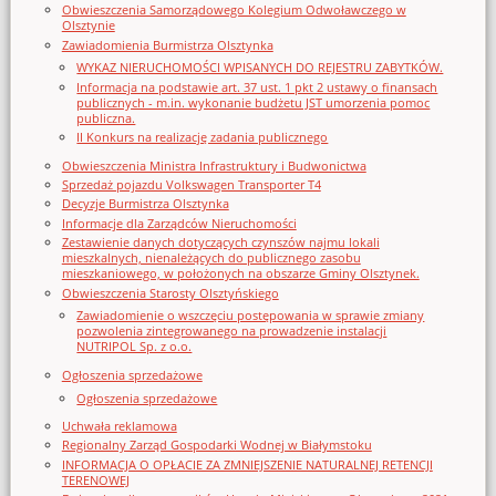
Obwieszczenia Samorządowego Kolegium Odwoławczego w
Olsztynie
Zawiadomienia Burmistrza Olsztynka
WYKAZ NIERUCHOMOŚCI WPISANYCH DO REJESTRU ZABYTKÓW.
Informacja na podstawie art. 37 ust. 1 pkt 2 ustawy o finansach
publicznych - m.in. wykonanie budżetu JST umorzenia pomoc
publiczna.
II Konkurs na realizację zadania publicznego
Obwieszczenia Ministra Infrastruktury i Budwonictwa
Sprzedaż pojazdu Volkswagen Transporter T4
Decyzje Burmistrza Olsztynka
Informacje dla Zarządców Nieruchomości
Zestawienie danych dotyczących czynszów najmu lokali
mieszkalnych, nienależących do publicznego zasobu
mieszkaniowego, w położonych na obszarze Gminy Olsztynek.
Obwieszczenia Starosty Olsztyńskiego
Zawiadomienie o wszczęciu postępowania w sprawie zmiany
pozwolenia zintegrowanego na prowadzenie instalacji
NUTRIPOL Sp. z o.o.
Ogłoszenia sprzedażowe
Ogłoszenia sprzedażowe
Uchwała reklamowa
Regionalny Zarząd Gospodarki Wodnej w Białymstoku
INFORMACJA O OPŁACIE ZA ZMNIEJSZENIE NATURALNEJ RETENCJI
TERENOWEJ