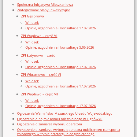
Społeczna Inicjatywa Mieszkaniowa
Zintegrowane plany inwestycyjne
ZPI Gąsiorowo
Wniosek
Opinie, uzgodnienia i konsultacje 17.07.2026
ZPI Waplewo – część VI
Wniosek
Opinie, uzgodnienia i konsultacje 5.06.2026
ZPI Łutynowo – część II
Wniosek
Opinie, uzgodnienia i konsultacje 17.07.2026
ZPI Witramowo – część VI
Wniosek
Opinie, uzgodnienia i konsultacje 17.07.2026
ZPI Waplewo – część VII
Wniosek
Opinie, uzgodnienia i konsultacje 17.07.2026
Ogłoszenia Warmińsko-Mazurskiego Urzędu Wojewódzkiego
Ogłoszenie o najmie lokalu mieszkalnego w Elgnówku
Ogłoszenie o zamiarze wyboru operatora
Ogłoszenie o zamiarze wyboru operatora publicznego transportu
zbiorowego w trybie przetargu nieograniczonego