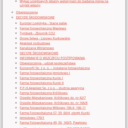
Wykaz urzędowych lekarzy weterynarii do badania mięsa na
użytek własny
Obwieszczenia
DECYZJE ŚRODOWISKOWE
Eurotter Logistyka - Stacja paliw
Farma fotowoltaiczna Waplewo
Tymbark - Zbiornik CO2
Droga Selwa - Lipowo Kurkowskie
Agaplast rozbudowa
Kanalizacja Witramowo
DECYZJE ŚRODOWISKOWE
INFORMACJE O WSZCZĘCIU POSTĘPOWANIA
Obwieszczenia - udział społeczeństwa
Europrofil Sp. z o. o. – instalacja fotowoltaiczna
Farma fotowoltaiczna Jemiołowo I
Farma fotowoltaiczna Kunki I
Farma fotowoltaiczna Kunki II
P.P-H.Agaplast Sp. z o.o. - studnia awaryjna
Farma fotowoltaiczna Królikowo
Osiedle Mieszkaniowe, Królikowo dz. nr 42/7
Osiedle Mieszkaniowe, Królikowo dz. nr 166/8
Farma fotowoltaiczna Wilkowo 106-6, 106-11
Farma Fotowoltaiczna 57, 59, 60/4, obręb Kunki
Jemiołowo 170/1
Farma Fotowoltaiczna 49, 50, 160/5, Pawłowo