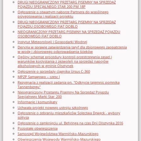
DRUGI NIEOGRANICZONY PRZETARG PISEMNY NA SPRZEDAŻ
POJAZDU SPECJALNEGO STAR 200 PM 18P
Ogłoszenie o otwartym naborze Partnera do wspólnego
przygotowania i realizacji projektu
DRUGI NIEOGRANICZONY PRZETARG PISEMNY NA SPRZEDAŻ
POJAZDU OSOBOWEGO FIAT DOBLO
NIEOGRANICZONY PRZETARG PISEMNY NA SPRZEDAŻ POJAZDU
OSOBOWEGO FIAT DOBLO
Instytut Meteorologii i Gospodarki Wodnej
Decyzja w sprawie zatwierdzenia taryf dla zbiorowego zaopatrzenia
w wodę i zbiorowego odprowadzania ścieków
Ogólny schemat procedury kontroli przestrzegania zasad i
warunków korzystania z zezwoleń na sprzedaż napojów
alkoholowych w gminie Olsztynek
Ogłoszenie o sprzedaży ciągnika Ursus C-360
MPZP Samagowo – czesc I
Rezygnacja z realizacji zadania pn. "Odkrycie tajemnic pomnika
Tannenbergu"
Nieograniczony Przetargu Pisemny Na Sprzedaż Pojazdu
Specjalnego Marki Star_200
Informacje i komunikaty
Uchwała projekt nowego ustroju szkolnego
Ogłoszenie o zebraniu mieszkańców Sołectwa Drwęck - wybory
sołtysa
Ogłoszenie o zamknięciu ul. Behringa na czas Dni Olsztynka 2016
Pozostałe obwieszczenia
Samorząd Województwa Warmińsko-Mazurskiego
Obwieszczenia Wojewody Warmińsko-Mazurskiego