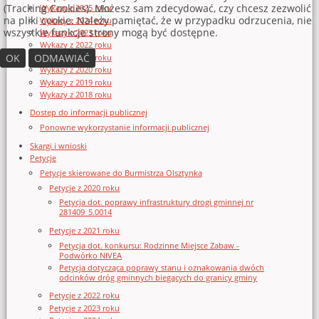
(Tracking Cookies). Możesz sam zdecydować, czy chcesz zezwolić
Wykazy z 2025 roku
na pliki cookie. Należy pamiętać, że w przypadku odrzucenia, nie
Wykazy z 2024 roku
wszystkie funkcje strony mogą być dostępne.
Wykazy z 2023 roku
Wykazy z 2022 roku
OK
ODMAWIAĆ
Wykazy z 2021 roku
Wykazy z 2020 roku
Wykazy z 2019 roku
Wykazy z 2018 roku
Dostęp do informacji publicznej
Ponowne wykorzystanie informacji publicznej
Skargi i wnioski
Petycje
Petycje skierowane do Burmistrza Olsztynka
Petycje z 2020 roku
Petycja dot. poprawy infrastruktury drogi gminnej nr
281409_5.0014
Petycje z 2021 roku
Petycja dot. konkursu: Rodzinne Miejsce Zabaw -
Podwórko NIVEA
Petycja dotycząca poprawy stanu i oznakowania dwóch
odcinków dróg gminnych biegących do granicy gminy
Petycje z 2022 roku
Petycje z 2023 roku