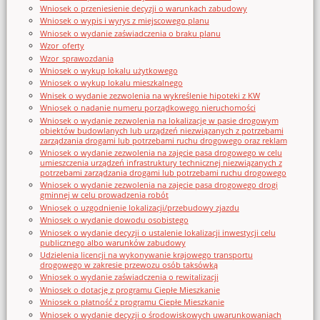
Wniosek o przeniesienie decyzji o warunkach zabudowy
Wniosek o wypis i wyrys z miejscowego planu
Wniosek o wydanie zaświadczenia o braku planu
Wzor_oferty
Wzor_sprawozdania
Wniosek o wykup lokalu użytkowego
Wniosek o wykup lokalu mieszkalnego
Wnisek o wydanie zezwolenia na wykreślenie hipoteki z KW
Wniosek o nadanie numeru porządkowego nieruchomości
Wniosek o wydanie zezwolenia na lokalizację w pasie drogowym
obiektów budowlanych lub urządzeń niezwiązanych z potrzebami
zarządzania drogami lub potrzebami ruchu drogowego oraz reklam
Wniosek o wydanie zezwolenia na zajęcie pasa drogowego w celu
umieszczenia urządzeń infrastruktury technicznej niezwiązanych z
potrzebami zarządzania drogami lub potrzebami ruchu drogowego
Wniosek o wydanie zezwolenia na zajęcie pasa drogowego drogi
gminnej w celu prowadzenia robót
Wniosek o uzgodnienie lokalizacji/przebudowy zjazdu
Wniosek o wydanie dowodu osobistego
Wniosek o wydanie decyzji o ustalenie lokalizacji inwestycji celu
publicznego albo warunków zabudowy
Udzielenia licencji na wykonywanie krajowego transportu
drogowego w zakresie przewozu osób taksówką
Wniosek o wydanie zaświadczenia o rewitalizacji
Wniosek o dotację z programu Ciepłe Mieszkanie
Wniosek o płatność z programu Ciepłe Mieszkanie
Wniosek o wydanie decyzji o środowiskowych uwarunkowaniach