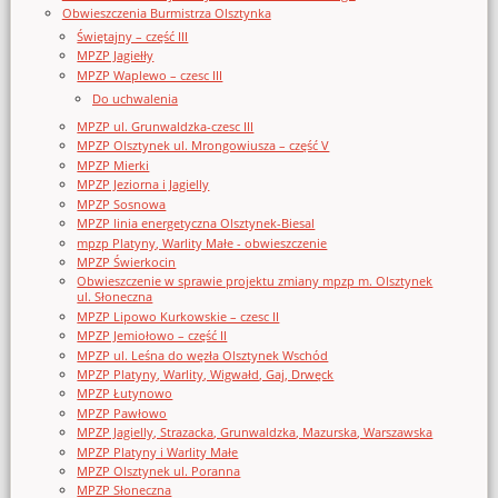
Obwieszczenia Burmistrza Olsztynka
Świętajny – część III
MPZP Jagiełły
MPZP Waplewo – czesc III
Do uchwalenia
MPZP ul. Grunwaldzka-czesc III
MPZP Olsztynek ul. Mrongowiusza – część V
MPZP Mierki
MPZP Jeziorna i Jagielly
MPZP Sosnowa
MPZP linia energetyczna Olsztynek-Biesal
mpzp Platyny, Warlity Małe - obwieszczenie
MPZP Świerkocin
Obwieszczenie w sprawie projektu zmiany mpzp m. Olsztynek
ul. Słoneczna
MPZP Lipowo Kurkowskie – czesc II
MPZP Jemiołowo – część II
MPZP ul. Leśna do węzła Olsztynek Wschód
MPZP Platyny, Warlity, Wigwałd, Gaj, Drwęck
MPZP Łutynowo
MPZP Pawłowo
MPZP Jagielly, Strazacka, Grunwaldzka, Mazurska, Warszawska
MPZP Platyny i Warlity Małe
MPZP Olsztynek ul. Poranna
MPZP Słoneczna