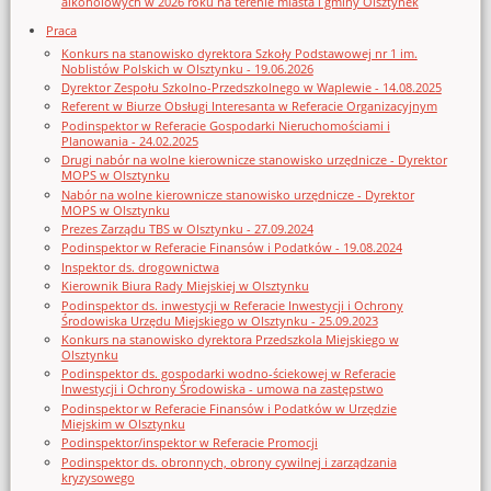
alkoholowych w 2026 roku na terenie miasta i gminy Olsztynek
Praca
Konkurs na stanowisko dyrektora Szkoły Podstawowej nr 1 im.
Noblistów Polskich w Olsztynku - 19.06.2026
Dyrektor Zespołu Szkolno-Przedszkolnego w Waplewie - 14.08.2025
Referent w Biurze Obsługi Interesanta w Referacie Organizacyjnym
Podinspektor w Referacie Gospodarki Nieruchomościami i
Planowania - 24.02.2025
Drugi nabór na wolne kierownicze stanowisko urzędnicze - Dyrektor
MOPS w Olsztynku
Nabór na wolne kierownicze stanowisko urzędnicze - Dyrektor
MOPS w Olsztynku
Prezes Zarządu TBS w Olsztynku - 27.09.2024
Podinspektor w Referacie Finansów i Podatków - 19.08.2024
Inspektor ds. drogownictwa
Kierownik Biura Rady Miejskiej w Olsztynku
Podinspektor ds. inwestycji w Referacie Inwestycji i Ochrony
Środowiska Urzędu Miejskiego w Olsztynku - 25.09.2023
Konkurs na stanowisko dyrektora Przedszkola Miejskiego w
Olsztynku
Podinspektor ds. gospodarki wodno-ściekowej w Referacie
Inwestycji i Ochrony Środowiska - umowa na zastępstwo
Podinspektor w Referacie Finansów i Podatków w Urzędzie
Miejskim w Olsztynku
Podinspektor/inspektor w Referacie Promocji
Podinspektor ds. obronnych, obrony cywilnej i zarządzania
kryzysowego