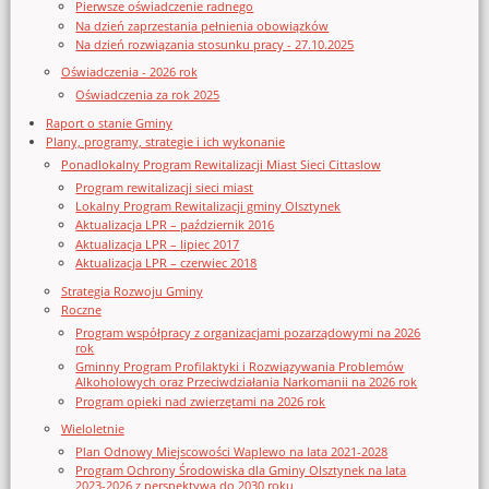
Pierwsze oświadczenie radnego
Na dzień zaprzestania pełnienia obowiązków
Na dzień rozwiązania stosunku pracy - 27.10.2025
Oświadczenia - 2026 rok
Oświadczenia za rok 2025
Raport o stanie Gminy
Plany, programy, strategie i ich wykonanie
Ponadlokalny Program Rewitalizacji Miast Sieci Cittaslow
Program rewitalizacji sieci miast
Lokalny Program Rewitalizacji gminy Olsztynek
Aktualizacja LPR – październik 2016
Aktualizacja LPR – lipiec 2017
Aktualizacja LPR – czerwiec 2018
Strategia Rozwoju Gminy
Roczne
Program współpracy z organizacjami pozarządowymi na 2026
rok
Gminny Program Profilaktyki i Rozwiązywania Problemów
Alkoholowych oraz Przeciwdziałania Narkomanii na 2026 rok
Program opieki nad zwierzętami na 2026 rok
Wieloletnie
Plan Odnowy Miejscowości Waplewo na lata 2021-2028
Program Ochrony Środowiska dla Gminy Olsztynek na lata
2023-2026 z perspektywą do 2030 roku