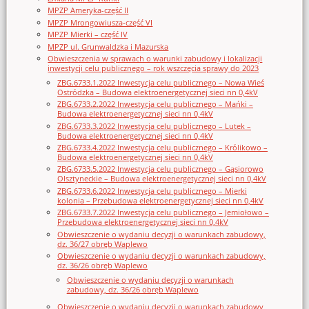
MPZP Ameryka-część II
MPZP Mrongowiusza-część VI
MPZP Mierki – część IV
MPZP ul. Grunwaldzka i Mazurska
Obwieszczenia w sprawach o warunki zabudowy i lokalizacji
inwestycji celu publicznego – rok wszczęcia sprawy do 2023
ZBG.6733.1.2022 Inwestycja celu publicznego – Nowa Wieś
Ostródzka – Budowa elektroenergetycznej sieci nn 0,4kV
ZBG.6733.2.2022 Inwestycja celu publicznego – Mańki –
Budowa elektroenergetycznej sieci nn 0,4kV
ZBG.6733.3.2022 Inwestycja celu publicznego – Lutek –
Budowa elektroenergetycznej sieci nn 0,4kV
ZBG.6733.4.2022 Inwestycja celu publicznego – Królikowo –
Budowa elektroenergetycznej sieci nn 0,4kV
ZBG.6733.5.2022 Inwestycja celu publicznego – Gąsiorowo
Olsztyneckie – Budowa elektroenergetycznej sieci nn 0,4kV
ZBG.6733.6.2022 Inwestycja celu publicznego – Mierki
kolonia – Przebudowa elektroenergetycznej sieci nn 0,4kV
ZBG.6733.7.2022 Inwestycja celu publicznego – Jemiołowo –
Przebudowa elektroenergetycznej sieci nn 0,4kV
Obwieszczenie o wydaniu decyzji o warunkach zabudowy,
dz. 36/27 obręb Waplewo
Obwieszczenie o wydaniu decyzji o warunkach zabudowy,
dz. 36/26 obręb Waplewo
Obwieszczenie o wydaniu decyzji o warunkach
zabudowy, dz. 36/26 obręb Waplewo
Obwieszczenie o wydaniu decyzji o warunkach zabudowy,