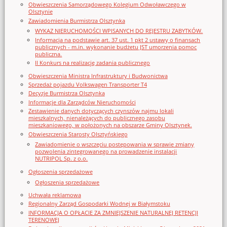
Obwieszczenia Samorządowego Kolegium Odwoławczego w
Olsztynie
Zawiadomienia Burmistrza Olsztynka
WYKAZ NIERUCHOMOŚCI WPISANYCH DO REJESTRU ZABYTKÓW.
Informacja na podstawie art. 37 ust. 1 pkt 2 ustawy o finansach
publicznych - m.in. wykonanie budżetu JST umorzenia pomoc
publiczna.
II Konkurs na realizację zadania publicznego
Obwieszczenia Ministra Infrastruktury i Budwonictwa
Sprzedaż pojazdu Volkswagen Transporter T4
Decyzje Burmistrza Olsztynka
Informacje dla Zarządców Nieruchomości
Zestawienie danych dotyczących czynszów najmu lokali
mieszkalnych, nienależących do publicznego zasobu
mieszkaniowego, w położonych na obszarze Gminy Olsztynek.
Obwieszczenia Starosty Olsztyńskiego
Zawiadomienie o wszczęciu postępowania w sprawie zmiany
pozwolenia zintegrowanego na prowadzenie instalacji
NUTRIPOL Sp. z o.o.
Ogłoszenia sprzedażowe
Ogłoszenia sprzedażowe
Uchwała reklamowa
Regionalny Zarząd Gospodarki Wodnej w Białymstoku
INFORMACJA O OPŁACIE ZA ZMNIEJSZENIE NATURALNEJ RETENCJI
TERENOWEJ