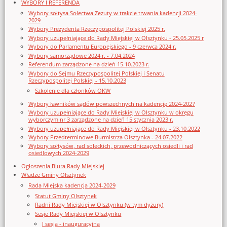
WYBORY I REFERENDA
Wybory sołtysa Sołectwa Zezuty w trakcie trwania kadencji 2024-
2029
Wybory Prezydenta Rzeczypospolitej Polskiej 2025 r.
Wybory uzupełniające do Rady Miejskiej w Olsztynku - 25.05.2025 r
Wybory do Parlamentu Europejskiego - 9 czerwca 2024 r.
Wybory samorządowe 2024 r. - 7.04.2024
Referendum zarządzone na dzień 15.10.2023 r.
Wybory do Sejmu Rzeczypospolitej Polskiej i Senatu
Rzeczypospolitej Polskiej - 15.10.2023
Szkolenie dla członków OKW
Wybory ławników sądów powszechnych na kadencję 2024-2027
Wybory uzupełniające do Rady Miejskiej w Olsztynku w okręgu
wyborczym nr 3 zarządzone na dzień 15 stycznia 2023 r.
Wybory uzupełniające do Rady Miejskiej w Olsztynku - 23.10.2022
Wybory Przedterminowe Burmistrza Olsztynka - 24.07.2022
Wybory sołtysów, rad sołeckich, przewodniczących osiedli i rad
osiedlowych 2024-2029
Ogłoszenia Biura Rady Miejskiej
Władze Gminy Olsztynek
Rada Miejska kadencja 2024-2029
Statut Gminy Olsztynek
Radni Rady Miejskiej w Olsztynku (w tym dyżury)
Sesje Rady Miejskiej w Olsztynku
I sesja - inauguracyjna