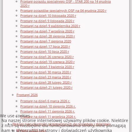
Przetarg pojazdu specjalnego OSP - STAR 200 na 14 grudnia
2020 r
Przetarg pojazdów specjalnych OSP na 04 grudnia 2020 r
Przetarg na dzień 10 listopada 2020 r
Przetarg na dzień 9 listopada 2020 r
Przetargi na dzień 9 października 2020 r
Przetargi na dzień 7 września 2020 r
Przetargi na dzień 28 sierpnia 2020 r
Przetargi na dzień 7 sierpnia 2020
Przetargi na dzień 17 lipca 2020 r
Przetarg na dzień 10 lipca 2020 r
Przetarg na dzień 26 czerwca 2020 r
Przetargi na dzień 19 czerwca 2020 r
Przetargi na dzień 3 kwietnia 2020 r
Przetarg na dzień 30 marca 2020 r
Przetarg na dzień 23 marca 2020 r
Przetarg na dzień 28 lutego 2020 r
Przetargi na dzień 21 lutego 2020 r
Przetargi 2026
Przetarg na dzień 6 marca 2026 r.
Przetargi na dzień 10 sierpnia 2026 r.
Przetarg na dzień 11 sierpnia 2026 r.
We use cookies
Przetarg na dzień 11 września 2026 r.
Na naszej stronie internetowej używamy plików cookie. Niektóre
Wykazy nieruchomości przeznaczonych do sprzedaży i dzierżawy
z nich są niezbędne dla funkcjonowania strony, inne pomagają
nam w ulepszaniu tej strony i doświadczeń użytkownika
Wykazy z 2026 roku