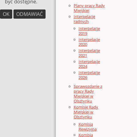
być dostępne.
Plany pracy Rady
Miejskiej
OK
ODMAWIAĆ
Interpelacje
radnych
Interpelacje
2019
Interpelacje
2020
Interpelacje
2021
Interpelacje
2024
Interpelacje
2026
Sprawozdanie z
pracy Rady
Miejskiej w
Olsztynku
Komisje Rady
Miejskiej w
Olsztynku
Komisja
Rewizyjna
Komisja