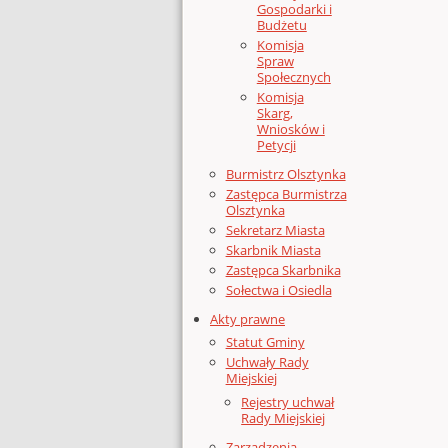
Gospodarki i
Budżetu
Komisja
Spraw
Społecznych
Komisja
Skarg,
Wniosków i
Petycji
Burmistrz Olsztynka
Zastępca Burmistrza
Olsztynka
Sekretarz Miasta
Skarbnik Miasta
Zastępca Skarbnika
Sołectwa i Osiedla
Akty prawne
Statut Gminy
Uchwały Rady
Miejskiej
Rejestry uchwał
Rady Miejskiej
Zarządzenia