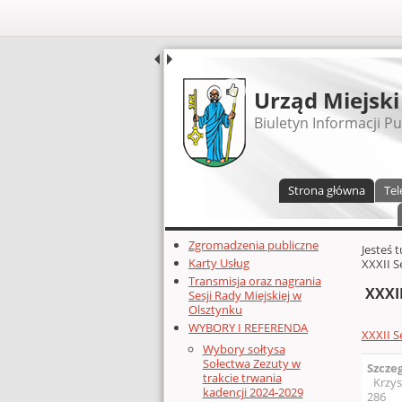
UDOSTĘPNIJ
Urząd Miejski
Biuletyn Informacji Pu
Menu główne
Strona główna
Tel
Dodatkowe zasoby (lewa kolumn
Zgromadzenia publiczne
Głównej 
Jesteś 
Karty Usług
XXXII S
Transmisja oraz nagrania
XXXII
Sesji Rady Miejskiej w
Olsztynku
WYBORY I REFERENDA
XXXII S
Wybory sołtysa
Sołectwa Zezuty w
Szcze
trakcie trwania
Krzys
kadencji 2024-2029
286