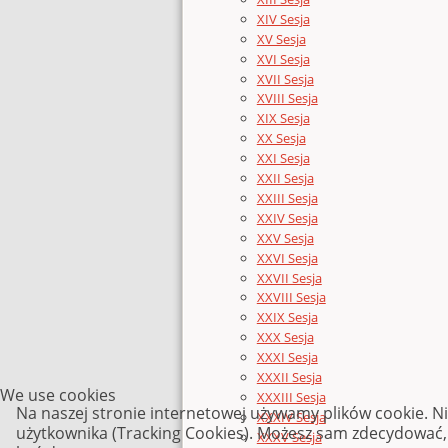
XIV Sesja
XV Sesja
XVI Sesja
XVII Sesja
XVIII Sesja
XIX Sesja
XX Sesja
XXI Sesja
XXII Sesja
XXIII Sesja
XXIV Sesja
XXV Sesja
XXVI Sesja
XXVII Sesja
XXVIII Sesja
XXIX Sesja
XXX Sesja
XXXI Sesja
XXXII Sesja
We use cookies
XXXIII Sesja
Na naszej stronie internetowej używamy plików cookie. N
XXXIV Sesja
użytkownika (Tracking Cookies). Możesz sam zdecydować, c
XXXV Sesja