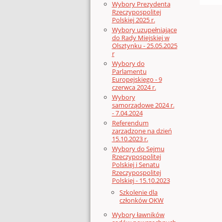
Wybory Prezydenta
Rzeczypospolitej
Polskiej 2025 r.
Wybory uzupełniające
do Rady Miejskiej w
Olsztynku - 25.05.2025
r
Wybory do
Parlamentu
Europejskiego - 9
czerwca 2024 r.
Wybory
samorządowe 2024 r.
- 7.04.2024
Referendum
zarządzone na dzień
15.10.2023 r.
Wybory do Sejmu
Rzeczypospolitej
Polskiej i Senatu
Rzeczypospolitej
Polskiej - 15.10.2023
Szkolenie dla
członków OKW
Wybory ławników