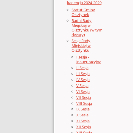
kadencja 2024-2029
Statut Gminy
Olsztynek
Radni Rady
Miejskiej w
Olsztynku (w tym
dyżury)
Sesje Rady
Miejskiej w
Olsztynku
I sesja -
inauguracyjna
II Sesja
III Sesja
IV Sesja
V Sesja
VI Sesja
VII Sesja
VIII Sesja
IX Sesja
X Sesja
XI Sesja
XII Sesja
XIII Sesja