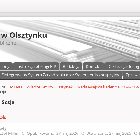
S
 w Olsztynku
blicznej
efony
Instrukcja obsługi BIP
Redakcja
Kontakt
Deklaracja dostę
Zintegrowany System Zarządzania oraz System Antykorupcyjny
Zgłosze
a)
zawartości
tutaj:
MENU
Władze Gminy Olsztynek
Rada Miejska kadencja 2024-2029
esja
 Sesja
esja
góły
ztof Miller
Opublikowano: 27 maj 2026
Utworzono: 27 maj 2026