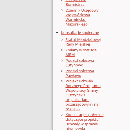
Burmistrza
Dziennik Urzędowy
Województwa
Warmińsko-
Mazurskiego
Konsultacje społeczne
Statut Młodzieżowej
Rady Miejskiej
Zmiany w statucie
MRM
Podział sołectwa
Łutynowo
Podział sołectwa
Pawłowo
Projekt uchwały
Rocznego Programu
Współpracy Gminy
Olsztynek z
organizacjami
pozarządowymi na
rok 2022
Konsultacje społeczne
dotyczące projektu
uchwały w sprawie
utworzenia