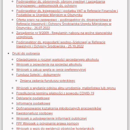
Podinspektor ds. obronnych, obrony cywilnej i zarządzania
kryzysowego - pełnomocnik ds. ochrony
Podinspektor ds. księgowości i podatku VAT w Referacie Finansów i
Podatków w Urzędzie Miejskim w Olsztynku
Oferta pracy na zastępstwo - podinspektor ds. drogownictwa w
Referacie Inwestycji i Ochrony Środowiska Urzędu Miejskiego w
Olsztynku - 26.07.2022
Zarządzenie nr 9/2009 - Regulamin naboru na wolne stanowiska
urzędnicze.
Podinspektor ds. gospodarki wodno–ściekowej w Referacie
Inwestycji i Ochrony Środowiska - 25.10.2022
Druki do pobrania
Oświadczenie o rocznej wartości sprzedanego alkoholu
Wniosek o zezwolenie na sprzedaz alkoholu
Wniosek o zakup węgla w cenie preferencyjnej
Fundusz Sołecki - dokumenty
Zmiana zadania funduszu sołeckiego
Wniosek o wydanie odpisu aktu urodzenia, małżeństwa lub zgonu
Przedłużenie terminu płatności z powodu COVID-19
Deklaracje podatkowe
Informacje podatkowe
Dofinansowanie kształcenia młodocianych pracowników
Kwestonariusz osobowy
Wniosek o udostępnienie informacji publicznej
PPF Wniosek o przyznanie prawa pomocy
Wniosek o wpis do ewidencji obiektów hotelarskich