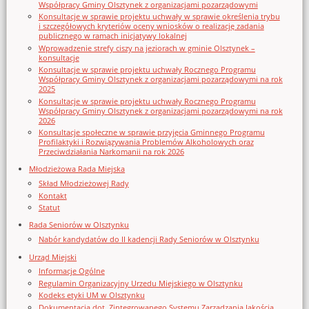
Współpracy Gminy Olsztynek z organizacjami pozarządowymi
Konsultacje w sprawie projektu uchwały w sprawie określenia trybu
i szczegółowych kryteriów oceny wniosków o realizację zadania
publicznego w ramach inicjatywy lokalnej
Wprowadzenie strefy ciszy na jeziorach w gminie Olsztynek –
konsultacje
Konsultacje w sprawie projektu uchwały Rocznego Programu
Współpracy Gminy Olsztynek z organizacjami pozarządowymi na rok
2025
Konsultacje w sprawie projektu uchwały Rocznego Programu
Współpracy Gminy Olsztynek z organizacjami pozarządowymi na rok
2026
Konsultacje społeczne w sprawie przyjęcia Gminnego Programu
Profilaktyki i Rozwiązywania Problemów Alkoholowych oraz
Przeciwdziałania Narkomanii na rok 2026
Młodzieżowa Rada Miejska
Skład Młodzieżowej Rady
Kontakt
Statut
Rada Seniorów w Olsztynku
Nabór kandydatów do II kadencji Rady Seniorów w Olsztynku
Urząd Miejski
Informacje Ogólne
Regulamin Organizacyjny Urzedu Miejskiego w Olsztynku
Kodeks etyki UM w Olsztynku
Dokumentacja dot. Zintegrowanego Systemu Zarządzania Jakością