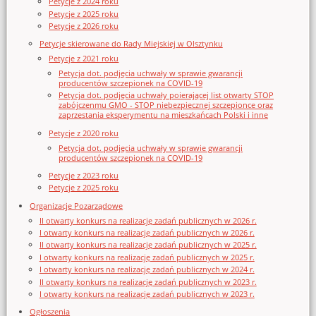
Petycje z 2024 roku
Petycje z 2025 roku
Petycje z 2026 roku
Petycje skierowane do Rady Miejskiej w Olsztynku
Petycje z 2021 roku
Petycja dot. podjęcia uchwały w sprawie gwarancji
producentów szczepionek na COVID-19
Petycja dot. podjęcia uchwały poierającej list otwarty STOP
zabójczenmu GMO - STOP niebezpiecznej szczepionce oraz
zaprzestania eksperymentu na mieszkańcach Polski i inne
Petycje z 2020 roku
Petycja dot. podjęcia uchwały w sprawie gwarancji
producentów szczepionek na COVID-19
Petycje z 2023 roku
Petycje z 2025 roku
Organizacje Pozarządowe
II otwarty konkurs na realizację zadań publicznych w 2026 r.
I otwarty konkurs na realizację zadań publicznych w 2026 r.
II otwarty konkurs na realizację zadań publicznych w 2025 r.
I otwarty konkurs na realizację zadań publicznych w 2025 r.
I otwarty konkurs na realizację zadań publicznych w 2024 r.
II otwarty konkurs na realizację zadań publicznych w 2023 r.
I otwarty konkurs na realizację zadań publicznych w 2023 r.
Ogłoszenia