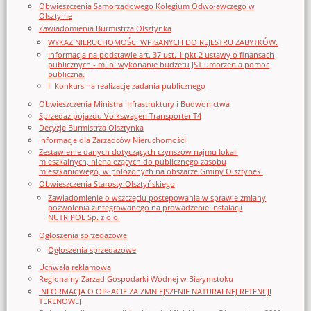
Obwieszczenia Samorządowego Kolegium Odwoławczego w
Olsztynie
Zawiadomienia Burmistrza Olsztynka
WYKAZ NIERUCHOMOŚCI WPISANYCH DO REJESTRU ZABYTKÓW.
Informacja na podstawie art. 37 ust. 1 pkt 2 ustawy o finansach
publicznych - m.in. wykonanie budżetu JST umorzenia pomoc
publiczna.
II Konkurs na realizację zadania publicznego
Obwieszczenia Ministra Infrastruktury i Budwonictwa
Sprzedaż pojazdu Volkswagen Transporter T4
Decyzje Burmistrza Olsztynka
Informacje dla Zarządców Nieruchomości
Zestawienie danych dotyczących czynszów najmu lokali
mieszkalnych, nienależących do publicznego zasobu
mieszkaniowego, w położonych na obszarze Gminy Olsztynek.
Obwieszczenia Starosty Olsztyńskiego
Zawiadomienie o wszczęciu postępowania w sprawie zmiany
pozwolenia zintegrowanego na prowadzenie instalacji
NUTRIPOL Sp. z o.o.
Ogłoszenia sprzedażowe
Ogłoszenia sprzedażowe
Uchwała reklamowa
Regionalny Zarząd Gospodarki Wodnej w Białymstoku
INFORMACJA O OPŁACIE ZA ZMNIEJSZENIE NATURALNEJ RETENCJI
TERENOWEJ