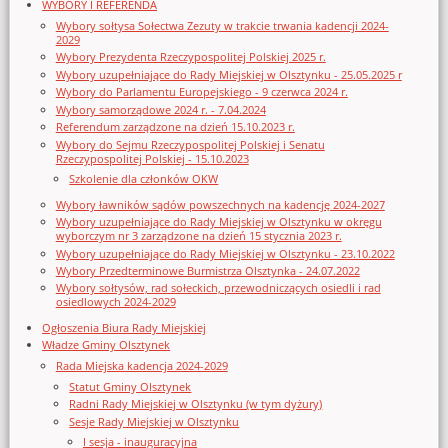
WYBORY I REFERENDA
Wybory sołtysa Sołectwa Zezuty w trakcie trwania kadencji 2024-
2029
Wybory Prezydenta Rzeczypospolitej Polskiej 2025 r.
Wybory uzupełniające do Rady Miejskiej w Olsztynku - 25.05.2025 r
Wybory do Parlamentu Europejskiego - 9 czerwca 2024 r.
Wybory samorządowe 2024 r. - 7.04.2024
Referendum zarządzone na dzień 15.10.2023 r.
Wybory do Sejmu Rzeczypospolitej Polskiej i Senatu
Rzeczypospolitej Polskiej - 15.10.2023
Szkolenie dla członków OKW
Wybory ławników sądów powszechnych na kadencję 2024-2027
Wybory uzupełniające do Rady Miejskiej w Olsztynku w okręgu
wyborczym nr 3 zarządzone na dzień 15 stycznia 2023 r.
Wybory uzupełniające do Rady Miejskiej w Olsztynku - 23.10.2022
Wybory Przedterminowe Burmistrza Olsztynka - 24.07.2022
Wybory sołtysów, rad sołeckich, przewodniczących osiedli i rad
osiedlowych 2024-2029
Ogłoszenia Biura Rady Miejskiej
Władze Gminy Olsztynek
Rada Miejska kadencja 2024-2029
Statut Gminy Olsztynek
Radni Rady Miejskiej w Olsztynku (w tym dyżury)
Sesje Rady Miejskiej w Olsztynku
I sesja - inauguracyjna