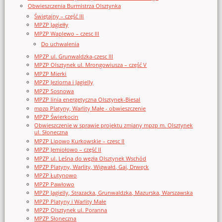
Obwieszczenia Burmistrza Olsztynka
Świętajny – część III
MPZP Jagiełły
MPZP Waplewo – czesc III
Do uchwalenia
MPZP ul. Grunwaldzka-czesc III
MPZP Olsztynek ul. Mrongowiusza – część V
MPZP Mierki
MPZP Jeziorna i Jagielly
MPZP Sosnowa
MPZP linia energetyczna Olsztynek-Biesal
mpzp Platyny, Warlity Małe - obwieszczenie
MPZP Świerkocin
Obwieszczenie w sprawie projektu zmiany mpzp m. Olsztynek
ul. Słoneczna
MPZP Lipowo Kurkowskie – czesc II
MPZP Jemiołowo – część II
MPZP ul. Leśna do węzła Olsztynek Wschód
MPZP Platyny, Warlity, Wigwałd, Gaj, Drwęck
MPZP Łutynowo
MPZP Pawłowo
MPZP Jagielly, Strazacka, Grunwaldzka, Mazurska, Warszawska
MPZP Platyny i Warlity Małe
MPZP Olsztynek ul. Poranna
MPZP Słoneczna