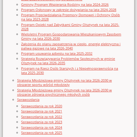
Gminny Program Wspierania Rodziny na lata 2024-2026
Program Osłonowy w zakresie dożywiania na lata 2024-2028
Program Przeciwdziałania Przemocy Domowej i Ochrony Osób
na lata 2023-2028
Program Opieki nad Zabytkami Gminy Olsztynek na lata 2025-
2028
Wieloletni Program Gospodarowania Mieszkaniowym Zasobem
Gminy na lata 2026-2030
Założenia do planu zaopatrzenia w ciepło, energię elektryczna i
paliwa gazowe na lata 2026-2040
Program usuwania azbestu na lata 2025-2032
Strategia Rozwiązywania Problemów Społecznych w gminie
Olsztynek na lata 2026-2035
Program na Rzecz Osób Starszych i z Niepełnosprawnością na
lata 2025-2030
Strategia Młodzieżowa gminy Olsztynek na lata 2026-2030 w
obszarze sportu wśród młodzieży
Strategia Młodzieżowa gminy Olsztynek na lata 2026-2030 w
obszarze zdrowia psychicznego młodych osób
Sprawozdania
Sprawozdania za rok 2020
Sprawozdania za rok 2021
Sprawozdania za rok 2022
Sprawozdania za rok 2023
Sprawozdania za rok 2024
Sprawozdania za rok 2025