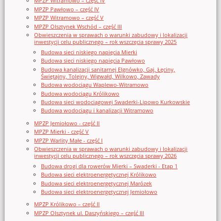
MPZP Witramowo – część IV
MPZP Pawłowo – część IV
MPZP Witramowo – część V
MPZP Olsztynek Wschód – część III
Obwieszczenia w sprawach o warunki zabudowy i lokalizacji
inwestycji celu publicznego – rok wszczęcia sprawy 2025
Budowa sieci niskiego napięcia Mierki
Budowa sieci niskiego napięcia Pawłowo
Budowa kanalizacji sanitarnej Elgnówko, Gaj, Łęciny,
Świętajny, Tolejny, Wigwałd, Wilkowo, Zawady
Budowa wodociągu Waplewo-Witramowo
Budowa wodociągu Królikowo
Budowa sieci wodociągowej Swaderki-Lipowo Kurkowskie
Budowa wodociągu i kanalizacji Witramowo
MPZP Jemiołowo - część II
MPZP Mierki - część V
MPZP Warlity Małe - część I
Obwieszczenia w sprawach o warunki zabudowy i lokalizacji
inwestycji celu publicznego – rok wszczęcia sprawy 2026
Budowa drogi dla rowerów Mierki – Swaderki - Etap 1
Budowa sieci elektroenergetycznej Królikowo
Budowa sieci elektroenergetycznej Marózek
Budowa sieci elektroenergetycznej Jemiołowo
MPZP Królikowo – część II
MPZP Olsztynek ul. Daszyńskiego – część III