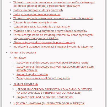
Wniosek o wydanie zezwolenia na przejazd pojazdów ciężarowych
po drodze gminnej objętej ograniczeniem tonażowym
Dotacje do budowy studni głębinowych
Dotacje na przydomowe oczyszczalnie
Wniosek o wydanie zezwolenia na usunięcie drzew lub krzewów
Zgłoszenie zamiaru usunięcia drzew
Uzgodnienie zasad korzystania z przystanków
Wydanie opinii na wykorzystanie dróg w sposób szczególny
Formularz zgłoszenia do ewidencji zbiorników bezodpływowych i
przydomowych oczyszczalni ścieków
Pismo dotyczące aktu planowania przestrzennego
modeLOWE przestrzenie edukacji i integracji w Gminie Olsztynek
Ochrona Środowiska
Rolnictwo
Szacowanie szkód spowodowanych przez zwierzęta łowne
Szacowanie szkód spowodowanych niekorzystnymi zjawiskami
atmosferycznymi
Komunikaty dla rolników
Zasady stosowania środków ochrony roślin
PLANY I PROGRAMY
„PROGRAM OCHRONY ŚRODOWISKA DLA GMINY OLSZTYNEK
NA LATA 2019-2022 Z PERSPEKTYWĄ DO ROKU 2026”
Program opieki nad zwierzętami bezdomnymi
Ogloszenie Powiatowego Lekarza Weterynarii w Olsztynie