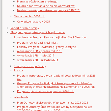
Pierwsze oświadczenie radnego
Na dzień zaprzestania pełnienia obowiązków
Na dzień rozwiązania stosunku pracy - 27.10.2025
Oświadczenia - 2026 rok
Oświadczenia za rok 2025
Raport o stanie Gminy
Plany, programy, strategie i ich wykonanie
Ponadlokalny Program Rewitalizacji Miast Sieci Cittaslow
Program rewitalizacji sieci miast
Lokalny Program Rewitalizacji gminy Olsztynek
Aktualizacja LPR – październik 2016
Aktualizacja LPR – lipiec 2017
Aktualizacja LPR – czerwiec 2018
Strategia Rozwoju Gminy
Roczne
Program współpracy z organizacjami pozarządowymi na 2026
rok
Gminny Program Profilaktyki i Rozwiązywania Problemów
Alkoholowych oraz Przeciwdziałania Narkomanii na 2026 rok
Program opieki nad zwierzętami na 2026 rok
Wieloletnie
Plan Odnowy Miejscowości Waplewo na lata 2021-2028
Program Ochrony Środowiska dla Gminy Olsztynek na lata
2023-2026 z perspektywą do 2030 roku