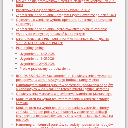
Dni wolne dla pracowników Urzędu Miejskiego w Olsztynku w 2021
roku
Państwowe Gospodarstwo Wodne - Wody Polskie
Zaproszenie na spotkanie - program Czyste Powietrze grudzień 2021
Ogłoszenie o zamiarze wyboru operatora publicznego transportu
zbiorowego
Zaproszenie na spotkania Czyste Powietrze Czyste Mieszkanie
Wybory do walnych zgromadzeń izb rolniczych
NIEOGRANICZONY PRZETARG PISEMNY NA SPRZEDAŻ POJAZDU
SPECJALNEGO STAR 200 PM 18P
Plan ogólny gminy
Uzgodnienia 16.02.2026
Uzgodnienia 13.05.2026
Uzgodnienia 29.05.2026
Projekt przekazany do uchwalenia
RGGIOŚ.6220.5.2024 Zawiadomienie - Obwieszczenie o wszczęciu
postępowania administracyjnego budowa farmy Mielno
Harmonogram kontroli punktów sprzedaży i podawania napojów
alkoholowych w 2025 roku na terenie miasta i gminy Olsztynek
Obwieszczenia Marszałka województwa Warmińsko-Mazurskiego
Konkurs ofert na wybór realizatora zadania w zakresie ochrony
zdrowia
Konkurs ofert na wybór realizatora zadania w zakresie ochrony
zdrowia - Program polityki zdrowotnej w zakresie rehabilitacji
leczniczej dla mieszkańców Gminy Olsztynek na lata 2025-2027 na
rok 2026
Harmonogram kontroli punktów sprzedaży i podawania napojów