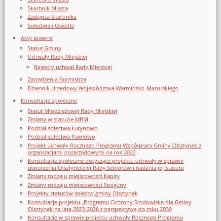
Skarbnik Miasta
Zastępca Skarbnika
Sołectwa i Osiedla
Akty prawne
Statut Gminy
Uchwały Rady Miejskiej
Rejestry uchwał Rady Miejskiej
Zarządzenia Burmistrza
Dziennik Urzędowy Województwa Warmińsko-Mazurskiego
Konsultacje społeczne
Statut Młodzieżowej Rady Miejskiej
Zmiany w statucie MRM
Podział sołectwa Łutynowo
Podział sołectwa Pawłowo
Projekt uchwały Rocznego Programu Współpracy Gminy Olsztynek z
organizacjami pozarządowymi na rok 2022
Konsultacje społeczne dotyczące projektu uchwały w sprawie
utworzenia Olsztyneckiej Rady Seniorów i nadania jej Statutu
Zmiany rodzaju miejscowości Kąpity
Zmiany rodzaju miejscowości Spoguny
Projekty statutów sołectw gminy Olsztynek
Konsultacje projektu „Programu Ochrony Środowiska dla Gminy
Olsztynek na lata 2023-2026 z perspektywą do roku 2030
Konsultacje w sprawie projektu uchwały Rocznego Programu