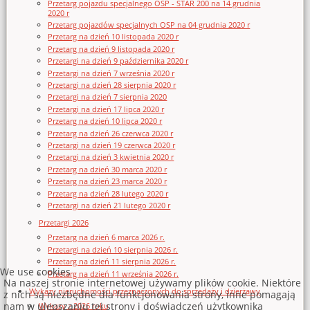
Przetarg pojazdu specjalnego OSP - STAR 200 na 14 grudnia
2020 r
Przetarg pojazdów specjalnych OSP na 04 grudnia 2020 r
Przetarg na dzień 10 listopada 2020 r
Przetarg na dzień 9 listopada 2020 r
Przetargi na dzień 9 października 2020 r
Przetargi na dzień 7 września 2020 r
Przetargi na dzień 28 sierpnia 2020 r
Przetargi na dzień 7 sierpnia 2020
Przetargi na dzień 17 lipca 2020 r
Przetarg na dzień 10 lipca 2020 r
Przetarg na dzień 26 czerwca 2020 r
Przetargi na dzień 19 czerwca 2020 r
Przetargi na dzień 3 kwietnia 2020 r
Przetarg na dzień 30 marca 2020 r
Przetarg na dzień 23 marca 2020 r
Przetarg na dzień 28 lutego 2020 r
Przetargi na dzień 21 lutego 2020 r
Przetargi 2026
Przetarg na dzień 6 marca 2026 r.
Przetargi na dzień 10 sierpnia 2026 r.
Przetarg na dzień 11 sierpnia 2026 r.
We use cookies
Przetarg na dzień 11 września 2026 r.
Na naszej stronie internetowej używamy plików cookie. Niektóre
Wykazy nieruchomości przeznaczonych do sprzedaży i dzierżawy
z nich są niezbędne dla funkcjonowania strony, inne pomagają
nam w ulepszaniu tej strony i doświadczeń użytkownika
Wykazy z 2026 roku