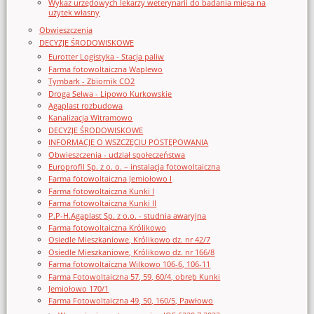
Wykaz urzędowych lekarzy weterynarii do badania mięsa na
użytek własny
Obwieszczenia
DECYZJE ŚRODOWISKOWE
Eurotter Logistyka - Stacja paliw
Farma fotowoltaiczna Waplewo
Tymbark - Zbiornik CO2
Droga Selwa - Lipowo Kurkowskie
Agaplast rozbudowa
Kanalizacja Witramowo
DECYZJE ŚRODOWISKOWE
INFORMACJE O WSZCZĘCIU POSTĘPOWANIA
Obwieszczenia - udział społeczeństwa
Europrofil Sp. z o. o. – instalacja fotowoltaiczna
Farma fotowoltaiczna Jemiołowo I
Farma fotowoltaiczna Kunki I
Farma fotowoltaiczna Kunki II
P.P-H.Agaplast Sp. z o.o. - studnia awaryjna
Farma fotowoltaiczna Królikowo
Osiedle Mieszkaniowe, Królikowo dz. nr 42/7
Osiedle Mieszkaniowe, Królikowo dz. nr 166/8
Farma fotowoltaiczna Wilkowo 106-6, 106-11
Farma Fotowoltaiczna 57, 59, 60/4, obręb Kunki
Jemiołowo 170/1
Farma Fotowoltaiczna 49, 50, 160/5, Pawłowo