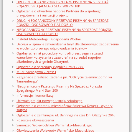
DRUGI NIEOGRANICZONY PRZETARG PISEMNY NA SPRZEDAŻ
POJAZDU SPECJALNEGO STAR 200 PM 18P
Ogłoszenie o otwartym naborze Partnera do wspólnego
przygotowania i realizacji projektu
DRUGI NIEOGRANICZONY PRZETARG PISEMNY NA SPRZEDAŻ
POJAZDU OSOBOWEGO FIAT DOBLO
NIEOGRANICZONY PRZETARG PISEMNY NA SPRZEDAŻ POJAZDU
OSOBOWEGO FIAT DOBLO
Instytut Meteorologii i Gospodarki Wodnej
Decyzja w sprawie zatwierdzenia taryf dla zbiorowego zaopatrzenia
w wodę i zbiorowego odprowadzania ścieków
Ogólny schemat procedury kontroli przestrzegania zasad i
warunków korzystania z zezwoleń na sprzedaż napojów
alkoholowych w gminie Olsztynek
Ogłoszenie o sprzedaży ciągnika Ursus C-360
MPZP Samagowo – czesc I
Rezygnacja z realizacji zadania pn. "Odkrycie tajemnic pomnika
Tannenbergu"
Nieograniczony Przetargu Pisemny Na Sprzedaż Pojazdu
Specjalnego Marki Star_200
Informacje i komunikaty
Uchwała projekt nowego ustroju szkolnego
Ogłoszenie o zebraniu mieszkańców Sołectwa Drwęck - wybory
sołtysa
Ogłoszenie o zamknięciu ul. Behringa na czas Dni Olsztynka 2016
Pozostałe obwieszczenia
Samorząd Województwa Warmińsko-Mazurskiego
Obwieszczenia Wojewody Warmińsko-Mazurskiego