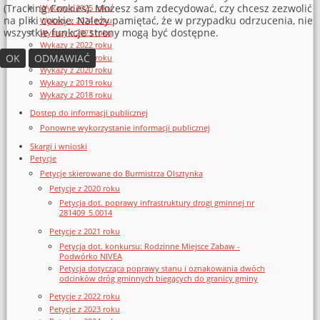
(Tracking Cookies). Możesz sam zdecydować, czy chcesz zezwolić
Wykazy z 2025 roku
na pliki cookie. Należy pamiętać, że w przypadku odrzucenia, nie
Wykazy z 2024 roku
wszystkie funkcje strony mogą być dostępne.
Wykazy z 2023 roku
Wykazy z 2022 roku
OK
ODMAWIAĆ
Wykazy z 2021 roku
Wykazy z 2020 roku
Wykazy z 2019 roku
Wykazy z 2018 roku
Dostęp do informacji publicznej
Ponowne wykorzystanie informacji publicznej
Skargi i wnioski
Petycje
Petycje skierowane do Burmistrza Olsztynka
Petycje z 2020 roku
Petycja dot. poprawy infrastruktury drogi gminnej nr
281409_5.0014
Petycje z 2021 roku
Petycja dot. konkursu: Rodzinne Miejsce Zabaw -
Podwórko NIVEA
Petycja dotycząca poprawy stanu i oznakowania dwóch
odcinków dróg gminnych biegących do granicy gminy
Petycje z 2022 roku
Petycje z 2023 roku