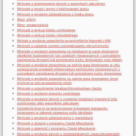
Wniosek o przeniesienie decyzji o warunkach zabudowy
Wniosek o wypis i wyrys z miejscowego planu
Wniosek o wydanie zaświadczenia o braku planu
Wzor_oferty
Wzor_sprawozdania
Wniosek o wykup lokalu użytkowego
Wniosek o wykup lokalu mieszkalnego
Wnisek o wydanie zezwolenia na wykreślenie hipoteki z KW
Wniosek o nadanie numeru porządkowego nieruchomości
Wniosek o wydanie zezwolenia na lokalizację w pasie drogowym
obiektów budowlanych lub urządzeń niezwiązanych z potrzebami
zarządzania drogami lub potrzebami ruchu drogowego oraz reklam
Wniosek o wydanie zezwolenia na zajęcie pasa drogowego w celu
umieszczenia urządzeń infrastruktury technicznej niezwiązanych z
potrzebami zarządzania drogami lub potrzebami ruchu drogowego
Wniosek o wydanie zezwolenia na zajęcie pasa drogowego drogi
gminnej w celu prowadzenia robót
Wniosek o uzgodnienie lokalizacji/przebudowy zjazdu
Wniosek o wydanie dowodu osobistego
Wniosek o wydanie decyzji o ustalenie lokalizacji inwestycji celu
publicznego albo warunków zabudowy
Udzielenia licencji na wykonywanie krajowego transportu
drogowego w zakresie przewozu osób taksówką
Wniosek o wydanie zaświadczenia o rewitalizacji
Wniosek o dotację z programu Ciepłe Mieszkanie
Wniosek o płatność z programu Ciepłe Mieszkanie
Wniosek o wydanie decyzji o środowiskowych uwarunkowaniach