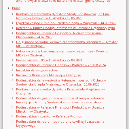
alkoholowych w 2026 roku na terenie miasta i gminy Olsztynek
Praca
Konkurs na stanowisko dyrektora Szkoły Podstawowej nr 1 im.
Noblistów Polskich w Olsztynku - 19.06.2026
Dyrektor Zespołu Szkolno-Przedszkolnego w Waplewie - 14.08.2025
Referent w Biurze Obsługi Interesanta w Referacie Organizacyjnym
Podinspektor w Referacie Gospodarki Nieruchomościami i
Planowania - 24.02.2025
Drugi nabór na wolne kierownicze stanowisko urzędnicze - Dyrektor
MOPS w Olsztynku
Nabór na wolne kierownicze stanowisko urzędnicze - Dyrektor
MOPS w Olsztynku
Prezes Zarządu TBS w Olsztynku - 27.09.2024
Podinspektor w Referacie Finansów i Podatków - 19.08.2024
Inspektor ds. drogownictwa
Kierownik Biura Rady Miejskiej w Olsztynku
Podinspektor ds. inwestycji w Referacie Inwestycji i Ochrony
Środowiska Urzędu Miejskiego w Olsztynku - 25.09.2023
Konkurs na stanowisko dyrektora Przedszkola Miejskiego w
Olsztynku
Podinspektor ds. gospodarki wodno-ściekowej w Referacie
Inwestycji i Ochrony Środowiska - umowa na zastępstwo
Podinspektor w Referacie Finansów i Podatków w Urzędzie
Miejskim w Olsztynku
Podinspektor/inspektor w Referacie Promocji
Podinspektor ds. obronnych, obrony cywilnej i zarządzania
kryzysowego