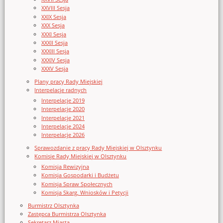
XXVIII Sesja
XXIX Sesja
XXX Sesja
XXXI Sesja
XXXII Sesja
XXXIII Sesja
XXXIV Sesja
XXXV Sesja
Plany pracy Rady Miejskiej
Interpelacje radnych
Interpelacje 2019
Interpelacje 2020
Interpelacje 2021
Interpelacje 2024
Interpelacje 2026
Sprawozdanie z pracy Rady Miejskiej w Olsztynku
Komisje Rady Miejskiej w Olsztynku
Komisja Rewizyjna
Komisja Gospodarki i Budżetu
Komisja Spraw Społecznych
Komisja Skarg, Wniosków i Petycji
Burmistrz Olsztynka
Zastępca Burmistrza Olsztynka
Sekretarz Miasta