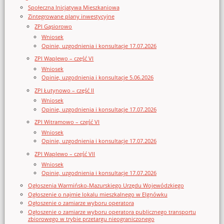
Społeczna Inicjatywa Mieszkaniowa
Zintegrowane plany inwestycyjne
ZPI Gąsiorowo
Wniosek
Opinie, uzgodnienia i konsultacje 17.07.2026
ZPI Waplewo – część VI
Wniosek
Opinie, uzgodnienia i konsultacje 5.06.2026
ZPI Łutynowo – część II
Wniosek
Opinie, uzgodnienia i konsultacje 17.07.2026
ZPI Witramowo – część VI
Wniosek
Opinie, uzgodnienia i konsultacje 17.07.2026
ZPI Waplewo – część VII
Wniosek
Opinie, uzgodnienia i konsultacje 17.07.2026
Ogłoszenia Warmińsko-Mazurskiego Urzędu Wojewódzkiego
Ogłoszenie o najmie lokalu mieszkalnego w Elgnówku
Ogłoszenie o zamiarze wyboru operatora
Ogłoszenie o zamiarze wyboru operatora publicznego transportu
zbiorowego w trybie przetargu nieograniczonego