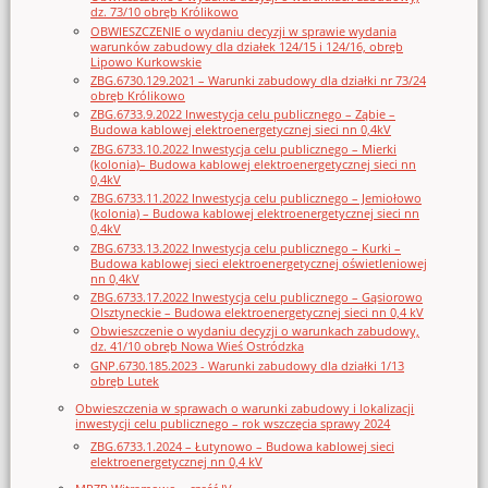
dz. 73/10 obręb Królikowo
OBWIESZCZENIE o wydaniu decyzji w sprawie wydania
warunków zabudowy dla działek 124/15 i 124/16, obręb
Lipowo Kurkowskie
ZBG.6730.129.2021 – Warunki zabudowy dla działki nr 73/24
obręb Królikowo
ZBG.6733.9.2022 Inwestycja celu publicznego – Ząbie –
Budowa kablowej elektroenergetycznej sieci nn 0,4kV
ZBG.6733.10.2022 Inwestycja celu publicznego – Mierki
(kolonia)– Budowa kablowej elektroenergetycznej sieci nn
0,4kV
ZBG.6733.11.2022 Inwestycja celu publicznego – Jemiołowo
(kolonia) – Budowa kablowej elektroenergetycznej sieci nn
0,4kV
ZBG.6733.13.2022 Inwestycja celu publicznego – Kurki –
Budowa kablowej sieci elektroenergetycznej oświetleniowej
nn 0,4kV
ZBG.6733.17.2022 Inwestycja celu publicznego – Gąsiorowo
Olsztyneckie – Budowa elektroenergetycznej sieci nn 0,4 kV
Obwieszczenie o wydaniu decyzji o warunkach zabudowy,
dz. 41/10 obręb Nowa Wieś Ostródzka
GNP.6730.185.2023 - Warunki zabudowy dla działki 1/13
obręb Lutek
Obwieszczenia w sprawach o warunki zabudowy i lokalizacji
inwestycji celu publicznego – rok wszczęcia sprawy 2024
ZBG.6733.1.2024 – Łutynowo – Budowa kablowej sieci
elektroenergetycznej nn 0,4 kV