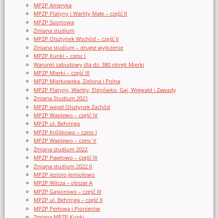
MPZP Ameryka
MPZP Platyny i Warlity Małe – część II
MPZP Sportowa
Zmiana studium
MPZP Olsztynek Wschód – część II
Zmiana studium – drugie wyłożenie
MPZP Kunki – czesc I
Warunki zabudowy dla dz. 380 obręb Mierki
MPZP Mierki – część III
MPZP Mierkowska, Zielona i Polna
MPZP Platyny, Warlity, Elgnówko, Gaj, Wigwałd i Zawady
Zmiana Studium 2021
MPZP węzeł Olsztynek Zachód
MPZP Waplewo – część IV
MPZP ul. Behringa
MPZP Królikowo – czesc I
MPZP Waplewo – czesc V
Zmiana studium 2022
MPZP Pawłowo – część III
Zmiana studium 2022 II
MPZP jezioro Jemiołowo
MPZP Wilcza – obszar A
MPZP Gąsiorowo – część III
MPZP ul. Behringa – część II
MPZP Perłowa i Pionierów
Zmiana MPZP Kunki