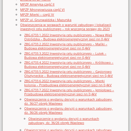
MPZP Ameryka-część II
MPZP Mrongowiusza-część VI
MPZP Mierki – część IV
MPZP ul. Grunwaldzka i Mazurska
Obwieszczenia w sprawach o warunki zabudowy i lokalizacji
inwestycji celu publicznego – rok wszczęcia sprawy do 2023
ZBG.6733.1.2022 Inwestycja celu publicznego – Nowa Wieś
Ostródzka – Budowa elektroenergetycznej sieci nn 0,4kV
ZBG.6733.2.2022 Inwestycja celu publicznego – Mańki –
Budowa elektroenergetycznej sieci nn 0,4kV
ZBG.6733.3.2022 Inwestycja celu publicznego – Lutek –
Budowa elektroenergetycznej sieci nn 0,4kV
ZBG.6733.4.2022 Inwestycja celu publicznego – Królikowo –
Budowa elektroenergetycznej sieci nn 0,4kV
ZBG.6733.5.2022 Inwestycja celu publicznego – Gąsiorowo
Olsztyneckie – Budowa elektroenergetycznej sieci nn 0,4kV
ZBG.6733.6.2022 Inwestycja celu publicznego – Mierki
kolonia – Przebudowa elektroenergetycznej sieci nn 0,4kV
ZBG.6733.7.2022 Inwestycja celu publicznego – Jemiołowo –
Przebudowa elektroenergetycznej sieci nn 0,4kV
Obwieszczenie o wydaniu decyzji o warunkach zabudowy,
dz. 36/27 obręb Waplewo
Obwieszczenie o wydaniu decyzji o warunkach zabudowy,
dz. 36/26 obręb Waplewo
Obwieszczenie o wydaniu decyzji o warunkach
zabudowy, dz. 36/26 obręb Waplewo
Obwieszczenie o wydaniu decyzji o warunkach zabudowy,