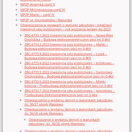
MPZP Ameryka-część II
MPZP Mrongowiusza-część VI
MPZP Mierki – część IV
MPZP ul. Grunwaldzka i Mazurska
Obwieszczenia w sprawach o warunki zabudowy i lokalizacji
inwestycji celu publicznego – rok wszczęcia sprawy do 2023
ZBG.6733.1.2022 Inwestycja celu publicznego – Nowa Wieś
Ostródzka – Budowa elektroenergetycznej sieci nn 0,4kV
ZBG.6733.2.2022 Inwestycja celu publicznego – Mańki –
Budowa elektroenergetycznej sieci nn 0,4kV
ZBG.6733.3.2022 Inwestycja celu publicznego – Lutek –
Budowa elektroenergetycznej sieci nn 0,4kV
ZBG.6733.4.2022 Inwestycja celu publicznego – Królikowo –
Budowa elektroenergetycznej sieci nn 0,4kV
ZBG.6733.5.2022 Inwestycja celu publicznego – Gąsiorowo
Olsztyneckie – Budowa elektroenergetycznej sieci nn 0,4kV
ZBG.6733.6.2022 Inwestycja celu publicznego – Mierki
kolonia – Przebudowa elektroenergetycznej sieci nn 0,4kV
ZBG.6733.7.2022 Inwestycja celu publicznego – Jemiołowo –
Przebudowa elektroenergetycznej sieci nn 0,4kV
Obwieszczenie o wydaniu decyzji o warunkach zabudowy,
dz. 36/27 obręb Waplewo
Obwieszczenie o wydaniu decyzji o warunkach zabudowy,
dz. 36/26 obręb Waplewo
Obwieszczenie o wydaniu decyzji o warunkach
zabudowy, dz. 36/26 obręb Waplewo
Obwieszczenie o wydaniu decyzji o warunkach zabudowy,