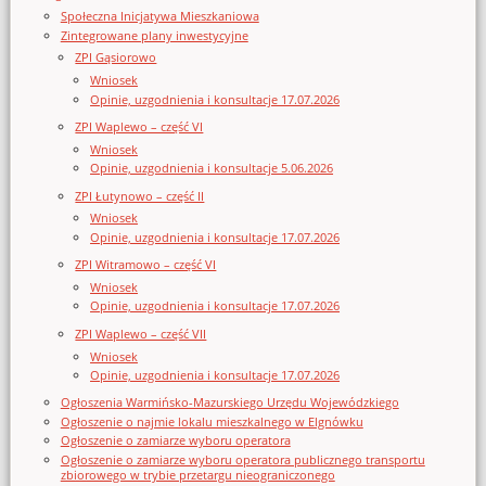
Społeczna Inicjatywa Mieszkaniowa
Zintegrowane plany inwestycyjne
ZPI Gąsiorowo
Wniosek
Opinie, uzgodnienia i konsultacje 17.07.2026
ZPI Waplewo – część VI
Wniosek
Opinie, uzgodnienia i konsultacje 5.06.2026
ZPI Łutynowo – część II
Wniosek
Opinie, uzgodnienia i konsultacje 17.07.2026
ZPI Witramowo – część VI
Wniosek
Opinie, uzgodnienia i konsultacje 17.07.2026
ZPI Waplewo – część VII
Wniosek
Opinie, uzgodnienia i konsultacje 17.07.2026
Ogłoszenia Warmińsko-Mazurskiego Urzędu Wojewódzkiego
Ogłoszenie o najmie lokalu mieszkalnego w Elgnówku
Ogłoszenie o zamiarze wyboru operatora
Ogłoszenie o zamiarze wyboru operatora publicznego transportu
zbiorowego w trybie przetargu nieograniczonego