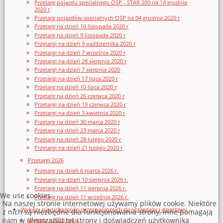
Przetarg pojazdu specjalnego OSP - STAR 200 na 14 grudnia
2020 r
Przetarg pojazdów specjalnych OSP na 04 grudnia 2020 r
Przetarg na dzień 10 listopada 2020 r
Przetarg na dzień 9 listopada 2020 r
Przetargi na dzień 9 października 2020 r
Przetargi na dzień 7 września 2020 r
Przetargi na dzień 28 sierpnia 2020 r
Przetargi na dzień 7 sierpnia 2020
Przetargi na dzień 17 lipca 2020 r
Przetarg na dzień 10 lipca 2020 r
Przetarg na dzień 26 czerwca 2020 r
Przetargi na dzień 19 czerwca 2020 r
Przetargi na dzień 3 kwietnia 2020 r
Przetarg na dzień 30 marca 2020 r
Przetarg na dzień 23 marca 2020 r
Przetarg na dzień 28 lutego 2020 r
Przetargi na dzień 21 lutego 2020 r
Przetargi 2026
Przetarg na dzień 6 marca 2026 r.
Przetargi na dzień 10 sierpnia 2026 r.
Przetarg na dzień 11 sierpnia 2026 r.
We use cookies
Przetarg na dzień 11 września 2026 r.
Na naszej stronie internetowej używamy plików cookie. Niektóre
Wykazy nieruchomości przeznaczonych do sprzedaży i dzierżawy
z nich są niezbędne dla funkcjonowania strony, inne pomagają
nam w ulepszaniu tej strony i doświadczeń użytkownika
Wykazy z 2026 roku