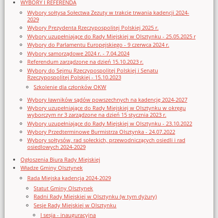
WYBORY I REFERENDA
Wybory sołtysa Sołectwa Zezuty w trakcie trwania kadencji 2024-
2029
Wybory Prezydenta Rzeczypospolitej Polskiej 2025 r.
Wybory uzupełniające do Rady Miejskiej w Olsztynku - 25.05.2025 r
Wybory do Parlamentu Europejskiego - 9 czerwca 2024 r.
Wybory samorządowe 2024 r. - 7.04.2024
Referendum zarządzone na dzień 15.10.2023 r.
Wybory do Sejmu Rzeczypospolitej Polskiej i Senatu
Rzeczypospolitej Polskiej - 15.10.2023
Szkolenie dla członków OKW
Wybory ławników sądów powszechnych na kadencję 2024-2027
Wybory uzupełniające do Rady Miejskiej w Olsztynku w okręgu
wyborczym nr 3 zarządzone na dzień 15 stycznia 2023 r.
Wybory uzupełniające do Rady Miejskiej w Olsztynku - 23.10.2022
Wybory Przedterminowe Burmistrza Olsztynka - 24.07.2022
Wybory sołtysów, rad sołeckich, przewodniczących osiedli i rad
osiedlowych 2024-2029
Ogłoszenia Biura Rady Miejskiej
Władze Gminy Olsztynek
Rada Miejska kadencja 2024-2029
Statut Gminy Olsztynek
Radni Rady Miejskiej w Olsztynku (w tym dyżury)
Sesje Rady Miejskiej w Olsztynku
I sesja - inauguracyjna