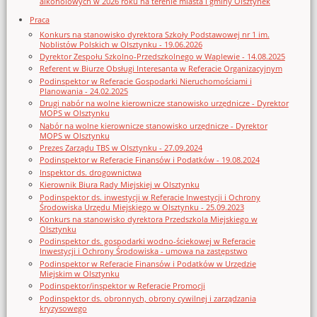
alkoholowych w 2026 roku na terenie miasta i gminy Olsztynek
Praca
Konkurs na stanowisko dyrektora Szkoły Podstawowej nr 1 im.
Noblistów Polskich w Olsztynku - 19.06.2026
Dyrektor Zespołu Szkolno-Przedszkolnego w Waplewie - 14.08.2025
Referent w Biurze Obsługi Interesanta w Referacie Organizacyjnym
Podinspektor w Referacie Gospodarki Nieruchomościami i
Planowania - 24.02.2025
Drugi nabór na wolne kierownicze stanowisko urzędnicze - Dyrektor
MOPS w Olsztynku
Nabór na wolne kierownicze stanowisko urzędnicze - Dyrektor
MOPS w Olsztynku
Prezes Zarządu TBS w Olsztynku - 27.09.2024
Podinspektor w Referacie Finansów i Podatków - 19.08.2024
Inspektor ds. drogownictwa
Kierownik Biura Rady Miejskiej w Olsztynku
Podinspektor ds. inwestycji w Referacie Inwestycji i Ochrony
Środowiska Urzędu Miejskiego w Olsztynku - 25.09.2023
Konkurs na stanowisko dyrektora Przedszkola Miejskiego w
Olsztynku
Podinspektor ds. gospodarki wodno-ściekowej w Referacie
Inwestycji i Ochrony Środowiska - umowa na zastępstwo
Podinspektor w Referacie Finansów i Podatków w Urzędzie
Miejskim w Olsztynku
Podinspektor/inspektor w Referacie Promocji
Podinspektor ds. obronnych, obrony cywilnej i zarządzania
kryzysowego