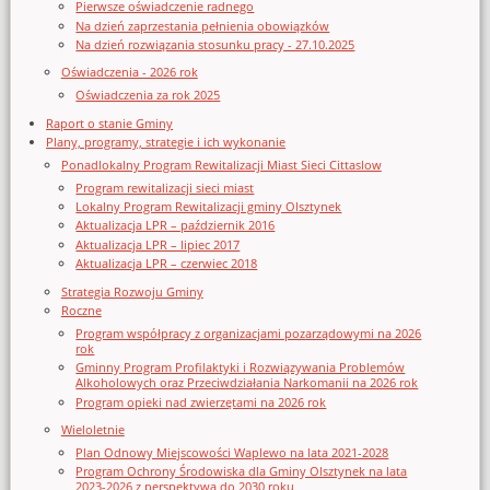
Pierwsze oświadczenie radnego
Na dzień zaprzestania pełnienia obowiązków
Na dzień rozwiązania stosunku pracy - 27.10.2025
Oświadczenia - 2026 rok
Oświadczenia za rok 2025
Raport o stanie Gminy
Plany, programy, strategie i ich wykonanie
Ponadlokalny Program Rewitalizacji Miast Sieci Cittaslow
Program rewitalizacji sieci miast
Lokalny Program Rewitalizacji gminy Olsztynek
Aktualizacja LPR – październik 2016
Aktualizacja LPR – lipiec 2017
Aktualizacja LPR – czerwiec 2018
Strategia Rozwoju Gminy
Roczne
Program współpracy z organizacjami pozarządowymi na 2026
rok
Gminny Program Profilaktyki i Rozwiązywania Problemów
Alkoholowych oraz Przeciwdziałania Narkomanii na 2026 rok
Program opieki nad zwierzętami na 2026 rok
Wieloletnie
Plan Odnowy Miejscowości Waplewo na lata 2021-2028
Program Ochrony Środowiska dla Gminy Olsztynek na lata
2023-2026 z perspektywą do 2030 roku