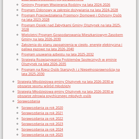
Gminny Program Wspierania Rodziny na lata 2024-2026
Program Osłonowy w zakresie dożywiania na lata 2024-2028
Program Przeciwdziałania Przemocy Domowej i Ochrony Osób
na lata 2023-2028
Program Opieki nad Zabytkami Gminy Olsztynek na lata 2025-
2028
Wieloletni Program Gospodarowania Mieszkaniowym Zasobem
Gminy na lata 2026-2030
Założenia do planu zaopatrzenia w ciepło, energię elektryczna i
paliwa gazowe na lata 2026-2040
Program usuwania azbestu na lata 2025-2032
Strategia Rozwiązywania Problemów Społecznych w gminie
Olsztynek na lata 2026-2035
Program na Rzecz Osób Starszych i z Niepełnosprawnością na
lata 2025-2030
Strategia Młodzieżowa gminy Olsztynek na lata 2026-2030 w
obszarze sportu wśród młodzieży
Strategia Młodzieżowa gminy Olsztynek na lata 2026-2030 w
obszarze zdrowia psychicznego młodych osób
Sprawozdania
Sprawozdania za rok 2020
Sprawozdania za rok 2021
Sprawozdania za rok 2022
Sprawozdania za rok 2023
Sprawozdania za rok 2024
Sprawozdania za rok 2025