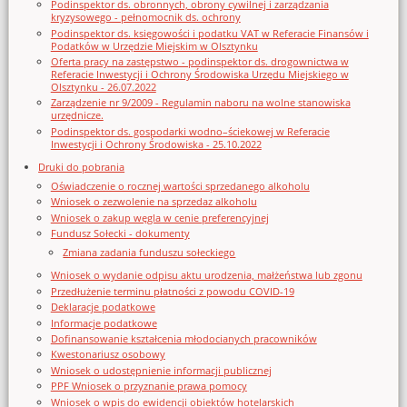
Podinspektor ds. obronnych, obrony cywilnej i zarządzania
kryzysowego - pełnomocnik ds. ochrony
Podinspektor ds. księgowości i podatku VAT w Referacie Finansów i
Podatków w Urzędzie Miejskim w Olsztynku
Oferta pracy na zastępstwo - podinspektor ds. drogownictwa w
Referacie Inwestycji i Ochrony Środowiska Urzędu Miejskiego w
Olsztynku - 26.07.2022
Zarządzenie nr 9/2009 - Regulamin naboru na wolne stanowiska
urzędnicze.
Podinspektor ds. gospodarki wodno–ściekowej w Referacie
Inwestycji i Ochrony Środowiska - 25.10.2022
Druki do pobrania
Oświadczenie o rocznej wartości sprzedanego alkoholu
Wniosek o zezwolenie na sprzedaz alkoholu
Wniosek o zakup węgla w cenie preferencyjnej
Fundusz Sołecki - dokumenty
Zmiana zadania funduszu sołeckiego
Wniosek o wydanie odpisu aktu urodzenia, małżeństwa lub zgonu
Przedłużenie terminu płatności z powodu COVID-19
Deklaracje podatkowe
Informacje podatkowe
Dofinansowanie kształcenia młodocianych pracowników
Kwestonariusz osobowy
Wniosek o udostępnienie informacji publicznej
PPF Wniosek o przyznanie prawa pomocy
Wniosek o wpis do ewidencji obiektów hotelarskich