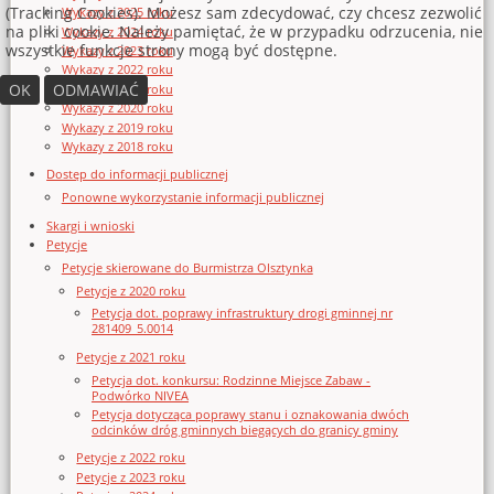
(Tracking Cookies). Możesz sam zdecydować, czy chcesz zezwolić
Wykazy z 2025 roku
na pliki cookie. Należy pamiętać, że w przypadku odrzucenia, nie
Wykazy z 2024 roku
wszystkie funkcje strony mogą być dostępne.
Wykazy z 2023 roku
Wykazy z 2022 roku
OK
ODMAWIAĆ
Wykazy z 2021 roku
Wykazy z 2020 roku
Wykazy z 2019 roku
Wykazy z 2018 roku
Dostęp do informacji publicznej
Ponowne wykorzystanie informacji publicznej
Skargi i wnioski
Petycje
Petycje skierowane do Burmistrza Olsztynka
Petycje z 2020 roku
Petycja dot. poprawy infrastruktury drogi gminnej nr
281409_5.0014
Petycje z 2021 roku
Petycja dot. konkursu: Rodzinne Miejsce Zabaw -
Podwórko NIVEA
Petycja dotycząca poprawy stanu i oznakowania dwóch
odcinków dróg gminnych biegących do granicy gminy
Petycje z 2022 roku
Petycje z 2023 roku