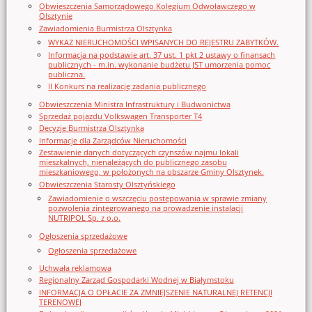
Obwieszczenia Samorządowego Kolegium Odwoławczego w
Olsztynie
Zawiadomienia Burmistrza Olsztynka
WYKAZ NIERUCHOMOŚCI WPISANYCH DO REJESTRU ZABYTKÓW.
Informacja na podstawie art. 37 ust. 1 pkt 2 ustawy o finansach
publicznych - m.in. wykonanie budżetu JST umorzenia pomoc
publiczna.
II Konkurs na realizację zadania publicznego
Obwieszczenia Ministra Infrastruktury i Budwonictwa
Sprzedaż pojazdu Volkswagen Transporter T4
Decyzje Burmistrza Olsztynka
Informacje dla Zarządców Nieruchomości
Zestawienie danych dotyczących czynszów najmu lokali
mieszkalnych, nienależących do publicznego zasobu
mieszkaniowego, w położonych na obszarze Gminy Olsztynek.
Obwieszczenia Starosty Olsztyńskiego
Zawiadomienie o wszczęciu postępowania w sprawie zmiany
pozwolenia zintegrowanego na prowadzenie instalacji
NUTRIPOL Sp. z o.o.
Ogłoszenia sprzedażowe
Ogłoszenia sprzedażowe
Uchwała reklamowa
Regionalny Zarząd Gospodarki Wodnej w Białymstoku
INFORMACJA O OPŁACIE ZA ZMNIEJSZENIE NATURALNEJ RETENCJI
TERENOWEJ