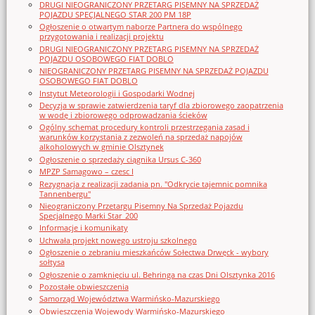
DRUGI NIEOGRANICZONY PRZETARG PISEMNY NA SPRZEDAŻ
POJAZDU SPECJALNEGO STAR 200 PM 18P
Ogłoszenie o otwartym naborze Partnera do wspólnego
przygotowania i realizacji projektu
DRUGI NIEOGRANICZONY PRZETARG PISEMNY NA SPRZEDAŻ
POJAZDU OSOBOWEGO FIAT DOBLO
NIEOGRANICZONY PRZETARG PISEMNY NA SPRZEDAŻ POJAZDU
OSOBOWEGO FIAT DOBLO
Instytut Meteorologii i Gospodarki Wodnej
Decyzja w sprawie zatwierdzenia taryf dla zbiorowego zaopatrzenia
w wodę i zbiorowego odprowadzania ścieków
Ogólny schemat procedury kontroli przestrzegania zasad i
warunków korzystania z zezwoleń na sprzedaż napojów
alkoholowych w gminie Olsztynek
Ogłoszenie o sprzedaży ciągnika Ursus C-360
MPZP Samagowo – czesc I
Rezygnacja z realizacji zadania pn. "Odkrycie tajemnic pomnika
Tannenbergu"
Nieograniczony Przetargu Pisemny Na Sprzedaż Pojazdu
Specjalnego Marki Star_200
Informacje i komunikaty
Uchwała projekt nowego ustroju szkolnego
Ogłoszenie o zebraniu mieszkańców Sołectwa Drwęck - wybory
sołtysa
Ogłoszenie o zamknięciu ul. Behringa na czas Dni Olsztynka 2016
Pozostałe obwieszczenia
Samorząd Województwa Warmińsko-Mazurskiego
Obwieszczenia Wojewody Warmińsko-Mazurskiego