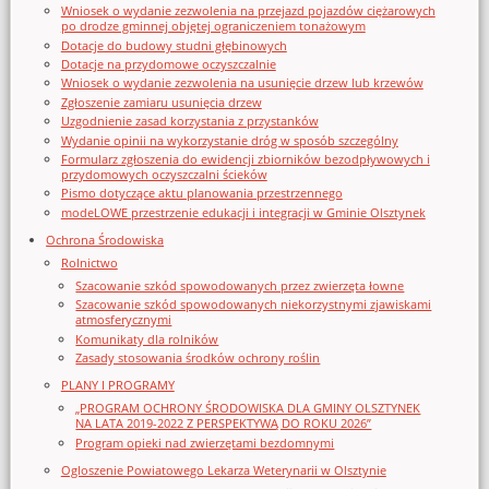
Wniosek o wydanie zezwolenia na przejazd pojazdów ciężarowych
po drodze gminnej objętej ograniczeniem tonażowym
Dotacje do budowy studni głębinowych
Dotacje na przydomowe oczyszczalnie
Wniosek o wydanie zezwolenia na usunięcie drzew lub krzewów
Zgłoszenie zamiaru usunięcia drzew
Uzgodnienie zasad korzystania z przystanków
Wydanie opinii na wykorzystanie dróg w sposób szczególny
Formularz zgłoszenia do ewidencji zbiorników bezodpływowych i
przydomowych oczyszczalni ścieków
Pismo dotyczące aktu planowania przestrzennego
modeLOWE przestrzenie edukacji i integracji w Gminie Olsztynek
Ochrona Środowiska
Rolnictwo
Szacowanie szkód spowodowanych przez zwierzęta łowne
Szacowanie szkód spowodowanych niekorzystnymi zjawiskami
atmosferycznymi
Komunikaty dla rolników
Zasady stosowania środków ochrony roślin
PLANY I PROGRAMY
„PROGRAM OCHRONY ŚRODOWISKA DLA GMINY OLSZTYNEK
NA LATA 2019-2022 Z PERSPEKTYWĄ DO ROKU 2026”
Program opieki nad zwierzętami bezdomnymi
Ogloszenie Powiatowego Lekarza Weterynarii w Olsztynie