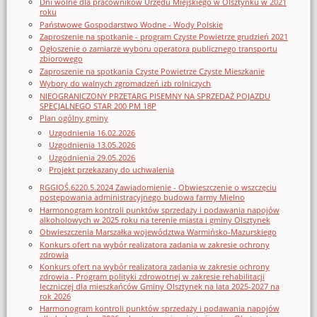
Dni wolne dla pracowników Urzędu Miejskiego w Olsztynku w 2021
roku
Państwowe Gospodarstwo Wodne - Wody Polskie
Zaproszenie na spotkanie - program Czyste Powietrze grudzień 2021
Ogłoszenie o zamiarze wyboru operatora publicznego transportu
zbiorowego
Zaproszenie na spotkania Czyste Powietrze Czyste Mieszkanie
Wybory do walnych zgromadzeń izb rolniczych
NIEOGRANICZONY PRZETARG PISEMNY NA SPRZEDAŻ POJAZDU
SPECJALNEGO STAR 200 PM 18P
Plan ogólny gminy
Uzgodnienia 16.02.2026
Uzgodnienia 13.05.2026
Uzgodnienia 29.05.2026
Projekt przekazany do uchwalenia
RGGIOŚ.6220.5.2024 Zawiadomienie - Obwieszczenie o wszczęciu
postępowania administracyjnego budowa farmy Mielno
Harmonogram kontroli punktów sprzedaży i podawania napojów
alkoholowych w 2025 roku na terenie miasta i gminy Olsztynek
Obwieszczenia Marszałka województwa Warmińsko-Mazurskiego
Konkurs ofert na wybór realizatora zadania w zakresie ochrony
zdrowia
Konkurs ofert na wybór realizatora zadania w zakresie ochrony
zdrowia - Program polityki zdrowotnej w zakresie rehabilitacji
leczniczej dla mieszkańców Gminy Olsztynek na lata 2025-2027 na
rok 2026
Harmonogram kontroli punktów sprzedaży i podawania napojów