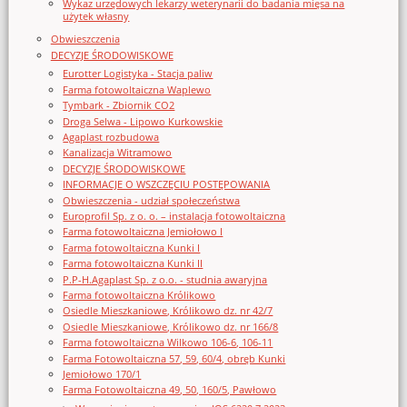
Wykaz urzędowych lekarzy weterynarii do badania mięsa na
użytek własny
Obwieszczenia
DECYZJE ŚRODOWISKOWE
Eurotter Logistyka - Stacja paliw
Farma fotowoltaiczna Waplewo
Tymbark - Zbiornik CO2
Droga Selwa - Lipowo Kurkowskie
Agaplast rozbudowa
Kanalizacja Witramowo
DECYZJE ŚRODOWISKOWE
INFORMACJE O WSZCZĘCIU POSTĘPOWANIA
Obwieszczenia - udział społeczeństwa
Europrofil Sp. z o. o. – instalacja fotowoltaiczna
Farma fotowoltaiczna Jemiołowo I
Farma fotowoltaiczna Kunki I
Farma fotowoltaiczna Kunki II
P.P-H.Agaplast Sp. z o.o. - studnia awaryjna
Farma fotowoltaiczna Królikowo
Osiedle Mieszkaniowe, Królikowo dz. nr 42/7
Osiedle Mieszkaniowe, Królikowo dz. nr 166/8
Farma fotowoltaiczna Wilkowo 106-6, 106-11
Farma Fotowoltaiczna 57, 59, 60/4, obręb Kunki
Jemiołowo 170/1
Farma Fotowoltaiczna 49, 50, 160/5, Pawłowo