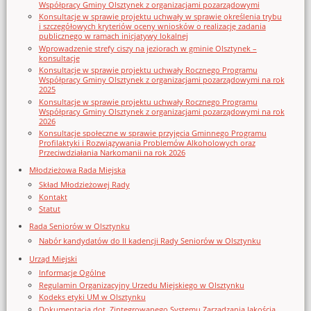
Współpracy Gminy Olsztynek z organizacjami pozarządowymi
Konsultacje w sprawie projektu uchwały w sprawie określenia trybu
i szczegółowych kryteriów oceny wniosków o realizację zadania
publicznego w ramach inicjatywy lokalnej
Wprowadzenie strefy ciszy na jeziorach w gminie Olsztynek –
konsultacje
Konsultacje w sprawie projektu uchwały Rocznego Programu
Współpracy Gminy Olsztynek z organizacjami pozarządowymi na rok
2025
Konsultacje w sprawie projektu uchwały Rocznego Programu
Współpracy Gminy Olsztynek z organizacjami pozarządowymi na rok
2026
Konsultacje społeczne w sprawie przyjęcia Gminnego Programu
Profilaktyki i Rozwiązywania Problemów Alkoholowych oraz
Przeciwdziałania Narkomanii na rok 2026
Młodzieżowa Rada Miejska
Skład Młodzieżowej Rady
Kontakt
Statut
Rada Seniorów w Olsztynku
Nabór kandydatów do II kadencji Rady Seniorów w Olsztynku
Urząd Miejski
Informacje Ogólne
Regulamin Organizacyjny Urzedu Miejskiego w Olsztynku
Kodeks etyki UM w Olsztynku
Dokumentacja dot. Zintegrowanego Systemu Zarządzania Jakością