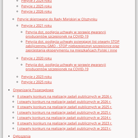
Petycje z 2024 roku
Petycje z 2025 roku
Petycje z 2026 roku
Petycje skierowane do Rady Miejskiej w Olsztynku
Petycje z 2021 roku
Petycja dot. podjęcia uchwały w sprawie gwarancji
producentów szczepionek na COVID-19
Petycja dot. podjęcia uchwały poierającej list otwarty STOP
zabójczenmu GMO - STOP niebezpiecznej szczepionce oraz
zaprzestania eksperymentu na mieszkańcach Polski i inne
Petycje z 2020 roku
Petycja dot. podjęcia uchwały w sprawie gwarancji
producentów szczepionek na COVID-19
Petycje z 2023 roku
Petycje z 2025 roku
Organizacje Pozarządowe
II otwarty konkurs na realizację zadań publicznych w 2026 r.
I otwarty konkurs na realizację zadań publicznych w 2026 r.
II otwarty konkurs na realizację zadań publicznych w 2025 r.
I otwarty konkurs na realizację zadań publicznych w 2025 r.
I otwarty konkurs na realizację zadań publicznych w 2024 r.
II otwarty konkurs na realizację zadań publicznych w 2023 r.
I otwarty konkurs na realizację zadań publicznych w 2023 r.
Ogłoszenia