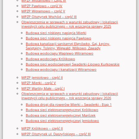
MPZP Witramowo – część IV
MPZP Pawłowo – część IV
MPZP Witramowo – część V
MPZP Olsztynek Wschód – część III
Obwieszczenia w sprawach o warunki zabudowy i lokalizacji
inwestycji celu publicznego – rok wszczęcia sprawy 2025
Budowa sieci niskiego napięcia Mierki
Budowa sieci niskiego napięcia Pawłowo
Budowa kanalizacji sanitarnej Elgnówko, Gaj, Łęciny,
Świętajny, Tolejny, Wigwałd, Wilkowo, Zawady
Budowa wodociągu Waplewo-Witramowo
Budowa wodociągu Królikowo
Budowa sieci wodociągowej Swaderki-Lipowo Kurkowskie
Budowa wodociągu i kanalizacji Witramowo
MPZP Jemiołowo - część II
MPZP Mierki - część V
MPZP Warlity Małe - część I
Obwieszczenia w sprawach o warunki zabudowy i lokalizacji
inwestycji celu publicznego – rok wszczęcia sprawy 2026
Budowa drogi dla rowerów Mierki – Swaderki - Etap 1
Budowa sieci elektroenergetycznej Królikowo
Budowa sieci elektroenergetycznej Marózek
Budowa sieci elektroenergetycznej Jemiołowo
MPZP Królikowo – część II
MPZP Olsztynek ul. Daszyńskiego – część III