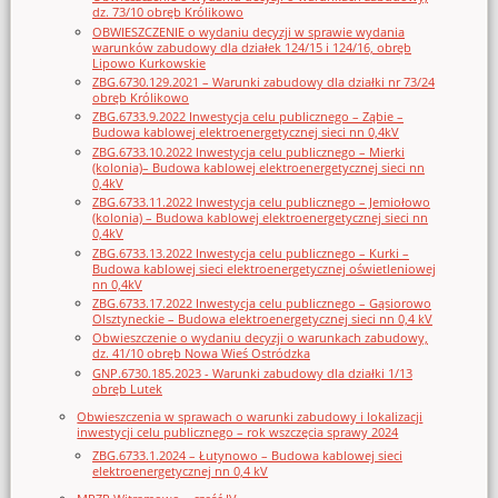
dz. 73/10 obręb Królikowo
OBWIESZCZENIE o wydaniu decyzji w sprawie wydania
warunków zabudowy dla działek 124/15 i 124/16, obręb
Lipowo Kurkowskie
ZBG.6730.129.2021 – Warunki zabudowy dla działki nr 73/24
obręb Królikowo
ZBG.6733.9.2022 Inwestycja celu publicznego – Ząbie –
Budowa kablowej elektroenergetycznej sieci nn 0,4kV
ZBG.6733.10.2022 Inwestycja celu publicznego – Mierki
(kolonia)– Budowa kablowej elektroenergetycznej sieci nn
0,4kV
ZBG.6733.11.2022 Inwestycja celu publicznego – Jemiołowo
(kolonia) – Budowa kablowej elektroenergetycznej sieci nn
0,4kV
ZBG.6733.13.2022 Inwestycja celu publicznego – Kurki –
Budowa kablowej sieci elektroenergetycznej oświetleniowej
nn 0,4kV
ZBG.6733.17.2022 Inwestycja celu publicznego – Gąsiorowo
Olsztyneckie – Budowa elektroenergetycznej sieci nn 0,4 kV
Obwieszczenie o wydaniu decyzji o warunkach zabudowy,
dz. 41/10 obręb Nowa Wieś Ostródzka
GNP.6730.185.2023 - Warunki zabudowy dla działki 1/13
obręb Lutek
Obwieszczenia w sprawach o warunki zabudowy i lokalizacji
inwestycji celu publicznego – rok wszczęcia sprawy 2024
ZBG.6733.1.2024 – Łutynowo – Budowa kablowej sieci
elektroenergetycznej nn 0,4 kV