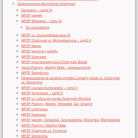
Obwieszczenia Burmistrza Olsztynka
Świętajny – część III
MPZP Jagiełły
MPZP Waplewo – czesc III
Do uchwalenia
MPZP ul. Grunwaldzka-czesc III
MPZP Olsztynek ul. Mrongowiusza – część V
MPZP Mierki
MPZP Jeziorna i Jagielly
MPZP Sosnowa
MPZP linia energetyczna Olsztynek-Biesal
mpzp Platyny, Warlity Małe - obwieszczenie
MPZP Świerkocin
Obwieszczenie w sprawie projektu zmiany mpzp m. Olsztynek
ul. Słoneczna
MPZP Lipowo Kurkowskie – czesc II
MPZP Jemiołowo – część II
MPZP ul. Leśna do węzła Olsztynek Wschód
MPZP Platyny, Warlity, Wigwałd, Gaj, Drwęck
MPZP Łutynowo
MPZP Pawłowo
MPZP Jagielly, Strazacka, Grunwaldzka, Mazurska, Warszawska
MPZP Platyny i Warlity Małe
MPZP Olsztynek ul. Poranna
MPZP Słoneczna