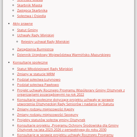
Skarbnik Miasta
Zastępca Skarbnika
Sołectwa i Osiedla
Akty prawne
Statut Gminy
Uchwały Rady Miejskiej
Rejestry uchwał Rady Miejskiej
Zarządzenia Burmistrza
Dziennik Urzędowy Województwa Warmińsko-Mazurskiego
Konsultacje społeczne
Statut Młodzieżowej Rady Miejskiej
Zmiany w statucie MRM
Podział sołectwa Łutynowo
Podział sołectwa Pawłowo
Projekt uchwały Rocznego Programu Współpracy Gminy Olsztynek z
organizacjami pozarządowymi na rok 2022
Konsultacje społeczne dotyczące projektu uchwały w sprawie
utworzenia Olsztyneckiej Rady Seniorów i nadania jej Statutu
Zmiany rodzaju miejscowości Kąpity
Zmiany rodzaju miejscowości Spoguny
Projekty statutów sołectw gminy Olsztynek
Konsultacje projektu „Programu Ochrony Środowiska dla Gminy
Olsztynek na lata 2023-2026 z perspektywą do roku 2030
Konsultacje w sprawie projektu uchwały Rocznego Programu