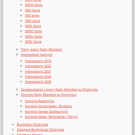
XXVIII Sesja
XXIX Sesja
XXX Sesja
XXXI Sesja
XXXII Sesja
XXXIII Sesja
XXXIV Sesja
XXXV Sesja
Plany pracy Rady Miejskiej
Interpelacje radnych
Interpelacje 2019
Interpelacje 2020
Interpelacje 2021
Interpelacje 2024
Interpelacje 2026
Sprawozdanie z pracy Rady Miejskiej w Olsztynku
Komisje Rady Miejskiej w Olsztynku
Komisja Rewizyjna
Komisja Gospodarki i Budżetu
Komisja Spraw Społecznych
Komisja Skarg, Wniosków i Petycji
Burmistrz Olsztynka
Zastępca Burmistrza Olsztynka
Sekretarz Miasta