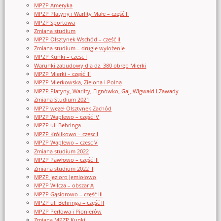
MPZP Ameryka
MPZP Platyny i Warlity Małe – część II
MPZP Sportowa
Zmiana studium
MPZP Olsztynek Wschód – część II
Zmiana studium – drugie wyłożenie
MPZP Kunki – czesc I
Warunki zabudowy dla dz. 380 obręb Mierki
MPZP Mierki – część III
MPZP Mierkowska, Zielona i Polna
MPZP Platyny, Warlity, Elgnówko, Gaj, Wigwałd i Zawady
Zmiana Studium 2021
MPZP węzeł Olsztynek Zachód
MPZP Waplewo – część IV
MPZP ul. Behringa
MPZP Królikowo – czesc I
MPZP Waplewo – czesc V
Zmiana studium 2022
MPZP Pawłowo – część III
Zmiana studium 2022 II
MPZP jezioro Jemiołowo
MPZP Wilcza – obszar A
MPZP Gąsiorowo – część III
MPZP ul. Behringa – część II
MPZP Perłowa i Pionierów
Zmiana MPZP Kunki