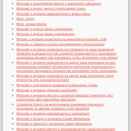
Wniosek o przeniesienie decyzji o warunkach zabudowy
Wniosek o wypis i wyrys z miejscowego planu
Wniosek o wydanie zaświadczenia o braku planu
Wzor_oferty
Wzor_sprawozdania
Wniosek o wykup lokalu użytkowego
Wniosek o wykup lokalu mieszkalnego
Wnisek o wydanie zezwolenia na wykreślenie hipoteki z KW
Wniosek o nadanie numeru porządkowego nieruchomości
Wniosek o wydanie zezwolenia na lokalizację w pasie drogowym
obiektów budowlanych lub urządzeń niezwiązanych z potrzebami
zarządzania drogami lub potrzebami ruchu drogowego oraz reklam
Wniosek o wydanie zezwolenia na zajęcie pasa drogowego w celu
umieszczenia urządzeń infrastruktury technicznej niezwiązanych z
potrzebami zarządzania drogami lub potrzebami ruchu drogowego
Wniosek o wydanie zezwolenia na zajęcie pasa drogowego drogi
gminnej w celu prowadzenia robót
Wniosek o uzgodnienie lokalizacji/przebudowy zjazdu
Wniosek o wydanie dowodu osobistego
Wniosek o wydanie decyzji o ustalenie lokalizacji inwestycji celu
publicznego albo warunków zabudowy
Udzielenia licencji na wykonywanie krajowego transportu
drogowego w zakresie przewozu osób taksówką
Wniosek o wydanie zaświadczenia o rewitalizacji
Wniosek o dotację z programu Ciepłe Mieszkanie
Wniosek o płatność z programu Ciepłe Mieszkanie
Wniosek o wydanie decyzji o środowiskowych uwarunkowaniach