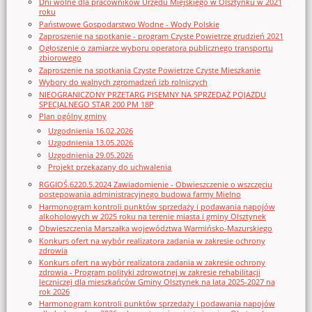
Dni wolne dla pracowników Urzędu Miejskiego w Olsztynku w 2021
roku
Państwowe Gospodarstwo Wodne - Wody Polskie
Zaproszenie na spotkanie - program Czyste Powietrze grudzień 2021
Ogłoszenie o zamiarze wyboru operatora publicznego transportu
zbiorowego
Zaproszenie na spotkania Czyste Powietrze Czyste Mieszkanie
Wybory do walnych zgromadzeń izb rolniczych
NIEOGRANICZONY PRZETARG PISEMNY NA SPRZEDAŻ POJAZDU
SPECJALNEGO STAR 200 PM 18P
Plan ogólny gminy
Uzgodnienia 16.02.2026
Uzgodnienia 13.05.2026
Uzgodnienia 29.05.2026
Projekt przekazany do uchwalenia
RGGIOŚ.6220.5.2024 Zawiadomienie - Obwieszczenie o wszczęciu
postępowania administracyjnego budowa farmy Mielno
Harmonogram kontroli punktów sprzedaży i podawania napojów
alkoholowych w 2025 roku na terenie miasta i gminy Olsztynek
Obwieszczenia Marszałka województwa Warmińsko-Mazurskiego
Konkurs ofert na wybór realizatora zadania w zakresie ochrony
zdrowia
Konkurs ofert na wybór realizatora zadania w zakresie ochrony
zdrowia - Program polityki zdrowotnej w zakresie rehabilitacji
leczniczej dla mieszkańców Gminy Olsztynek na lata 2025-2027 na
rok 2026
Harmonogram kontroli punktów sprzedaży i podawania napojów