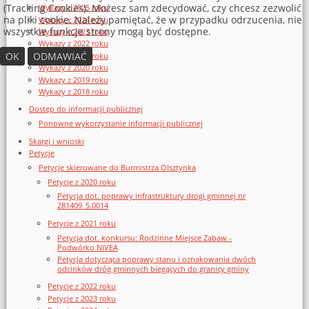
(Tracking Cookies). Możesz sam zdecydować, czy chcesz zezwolić
Wykazy z 2025 roku
na pliki cookie. Należy pamiętać, że w przypadku odrzucenia, nie
Wykazy z 2024 roku
wszystkie funkcje strony mogą być dostępne.
Wykazy z 2023 roku
Wykazy z 2022 roku
OK
ODMAWIAĆ
Wykazy z 2021 roku
Wykazy z 2020 roku
Wykazy z 2019 roku
Wykazy z 2018 roku
Dostęp do informacji publicznej
Ponowne wykorzystanie informacji publicznej
Skargi i wnioski
Petycje
Petycje skierowane do Burmistrza Olsztynka
Petycje z 2020 roku
Petycja dot. poprawy infrastruktury drogi gminnej nr
281409_5.0014
Petycje z 2021 roku
Petycja dot. konkursu: Rodzinne Miejsce Zabaw -
Podwórko NIVEA
Petycja dotycząca poprawy stanu i oznakowania dwóch
odcinków dróg gminnych biegących do granicy gminy
Petycje z 2022 roku
Petycje z 2023 roku