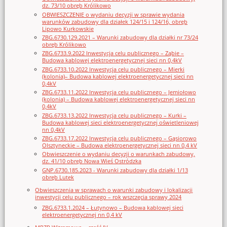
dz. 73/10 obręb Królikowo
OBWIESZCZENIE o wydaniu decyzji w sprawie wydania
warunków zabudowy dla działek 124/15 i 124/16, obręb
Lipowo Kurkowskie
ZBG.6730.129.2021 – Warunki zabudowy dla działki nr 73/24
obręb Królikowo
ZBG.6733.9.2022 Inwestycja celu publicznego – Ząbie –
Budowa kablowej elektroenergetycznej sieci nn 0,4kV
ZBG.6733.10.2022 Inwestycja celu publicznego – Mierki
(kolonia)– Budowa kablowej elektroenergetycznej sieci nn
0,4kV
ZBG.6733.11.2022 Inwestycja celu publicznego – Jemiołowo
(kolonia) – Budowa kablowej elektroenergetycznej sieci nn
0,4kV
ZBG.6733.13.2022 Inwestycja celu publicznego – Kurki –
Budowa kablowej sieci elektroenergetycznej oświetleniowej
nn 0,4kV
ZBG.6733.17.2022 Inwestycja celu publicznego – Gąsiorowo
Olsztyneckie – Budowa elektroenergetycznej sieci nn 0,4 kV
Obwieszczenie o wydaniu decyzji o warunkach zabudowy,
dz. 41/10 obręb Nowa Wieś Ostródzka
GNP.6730.185.2023 - Warunki zabudowy dla działki 1/13
obręb Lutek
Obwieszczenia w sprawach o warunki zabudowy i lokalizacji
inwestycji celu publicznego – rok wszczęcia sprawy 2024
ZBG.6733.1.2024 – Łutynowo – Budowa kablowej sieci
elektroenergetycznej nn 0,4 kV