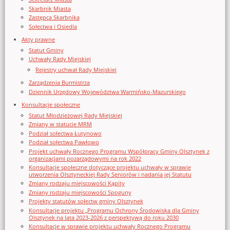
Skarbnik Miasta
Zastępca Skarbnika
Sołectwa i Osiedla
Akty prawne
Statut Gminy
Uchwały Rady Miejskiej
Rejestry uchwał Rady Miejskiej
Zarządzenia Burmistrza
Dziennik Urzędowy Województwa Warmińsko-Mazurskiego
Konsultacje społeczne
Statut Młodzieżowej Rady Miejskiej
Zmiany w statucie MRM
Podział sołectwa Łutynowo
Podział sołectwa Pawłowo
Projekt uchwały Rocznego Programu Współpracy Gminy Olsztynek z
organizacjami pozarządowymi na rok 2022
Konsultacje społeczne dotyczące projektu uchwały w sprawie
utworzenia Olsztyneckiej Rady Seniorów i nadania jej Statutu
Zmiany rodzaju miejscowości Kąpity
Zmiany rodzaju miejscowości Spoguny
Projekty statutów sołectw gminy Olsztynek
Konsultacje projektu „Programu Ochrony Środowiska dla Gminy
Olsztynek na lata 2023-2026 z perspektywą do roku 2030
Konsultacje w sprawie projektu uchwały Rocznego Programu