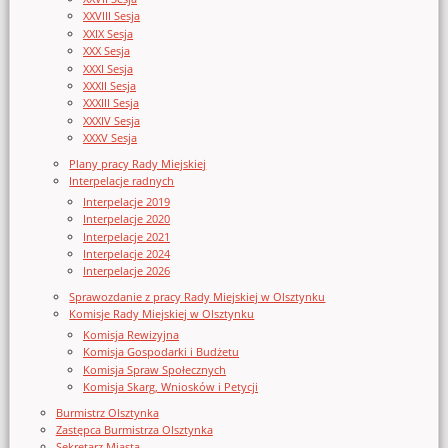
XXVIII Sesja
XXIX Sesja
XXX Sesja
XXXI Sesja
XXXII Sesja
XXXIII Sesja
XXXIV Sesja
XXXV Sesja
Plany pracy Rady Miejskiej
Interpelacje radnych
Interpelacje 2019
Interpelacje 2020
Interpelacje 2021
Interpelacje 2024
Interpelacje 2026
Sprawozdanie z pracy Rady Miejskiej w Olsztynku
Komisje Rady Miejskiej w Olsztynku
Komisja Rewizyjna
Komisja Gospodarki i Budżetu
Komisja Spraw Społecznych
Komisja Skarg, Wniosków i Petycji
Burmistrz Olsztynka
Zastępca Burmistrza Olsztynka
Sekretarz Miasta