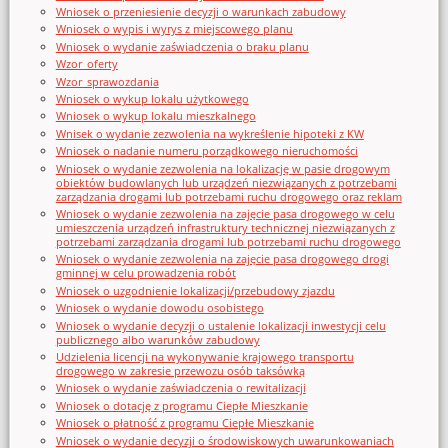
Wniosek o przeniesienie decyzji o warunkach zabudowy
Wniosek o wypis i wyrys z miejscowego planu
Wniosek o wydanie zaświadczenia o braku planu
Wzor_oferty
Wzor_sprawozdania
Wniosek o wykup lokalu użytkowego
Wniosek o wykup lokalu mieszkalnego
Wnisek o wydanie zezwolenia na wykreślenie hipoteki z KW
Wniosek o nadanie numeru porządkowego nieruchomości
Wniosek o wydanie zezwolenia na lokalizację w pasie drogowym
obiektów budowlanych lub urządzeń niezwiązanych z potrzebami
zarządzania drogami lub potrzebami ruchu drogowego oraz reklam
Wniosek o wydanie zezwolenia na zajęcie pasa drogowego w celu
umieszczenia urządzeń infrastruktury technicznej niezwiązanych z
potrzebami zarządzania drogami lub potrzebami ruchu drogowego
Wniosek o wydanie zezwolenia na zajęcie pasa drogowego drogi
gminnej w celu prowadzenia robót
Wniosek o uzgodnienie lokalizacji/przebudowy zjazdu
Wniosek o wydanie dowodu osobistego
Wniosek o wydanie decyzji o ustalenie lokalizacji inwestycji celu
publicznego albo warunków zabudowy
Udzielenia licencji na wykonywanie krajowego transportu
drogowego w zakresie przewozu osób taksówką
Wniosek o wydanie zaświadczenia o rewitalizacji
Wniosek o dotację z programu Ciepłe Mieszkanie
Wniosek o płatność z programu Ciepłe Mieszkanie
Wniosek o wydanie decyzji o środowiskowych uwarunkowaniach