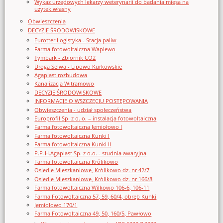
Wykaz urzędowych lekarzy weterynarii do badania mięsa na
użytek własny
Obwieszczenia
DECYZJE ŚRODOWISKOWE
Eurotter Logistyka - Stacja paliw
Farma fotowoltaiczna Waplewo
Tymbark - Zbiornik CO2
Droga Selwa - Lipowo Kurkowskie
Agaplast rozbudowa
Kanalizacja Witramowo
DECYZJE ŚRODOWISKOWE
INFORMACJE O WSZCZĘCIU POSTĘPOWANIA
Obwieszczenia - udział społeczeństwa
Europrofil Sp. z o. o. – instalacja fotowoltaiczna
Farma fotowoltaiczna Jemiołowo I
Farma fotowoltaiczna Kunki I
Farma fotowoltaiczna Kunki II
P.P-H.Agaplast Sp. z o.o. - studnia awaryjna
Farma fotowoltaiczna Królikowo
Osiedle Mieszkaniowe, Królikowo dz. nr 42/7
Osiedle Mieszkaniowe, Królikowo dz. nr 166/8
Farma fotowoltaiczna Wilkowo 106-6, 106-11
Farma Fotowoltaiczna 57, 59, 60/4, obręb Kunki
Jemiołowo 170/1
Farma Fotowoltaiczna 49, 50, 160/5, Pawłowo