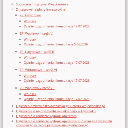
Społeczna Inicjatywa Mieszkaniowa
Zintegrowane plany inwestycyjne
ZPI Gąsiorowo
Wniosek
Opinie, uzgodnienia i konsultacje 17.07.2026
ZPI Waplewo – część VI
Wniosek
Opinie, uzgodnienia i konsultacje 5.06.2026
ZPI Łutynowo – część II
Wniosek
Opinie, uzgodnienia i konsultacje 17.07.2026
ZPI Witramowo – część VI
Wniosek
Opinie, uzgodnienia i konsultacje 17.07.2026
ZPI Waplewo – część VII
Wniosek
Opinie, uzgodnienia i konsultacje 17.07.2026
Ogłoszenia Warmińsko-Mazurskiego Urzędu Wojewódzkiego
Ogłoszenie o najmie lokalu mieszkalnego w Elgnówku
Ogłoszenie o zamiarze wyboru operatora
Ogłoszenie o zamiarze wyboru operatora publicznego transportu
zbiorowego w trybie przetargu nieograniczonego