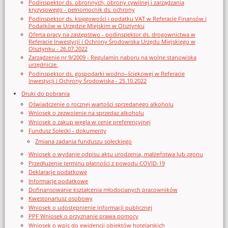
Podinspektor ds. obronnych, obrony cywilnej i zarządzania
kryzysowego - pełnomocnik ds. ochrony
Podinspektor ds. księgowości i podatku VAT w Referacie Finansów i
Podatków w Urzędzie Miejskim w Olsztynku
Oferta pracy na zastępstwo - podinspektor ds. drogownictwa w
Referacie Inwestycji i Ochrony Środowiska Urzędu Miejskiego w
Olsztynku - 26.07.2022
Zarządzenie nr 9/2009 - Regulamin naboru na wolne stanowiska
urzędnicze.
Podinspektor ds. gospodarki wodno–ściekowej w Referacie
Inwestycji i Ochrony Środowiska - 25.10.2022
Druki do pobrania
Oświadczenie o rocznej wartości sprzedanego alkoholu
Wniosek o zezwolenie na sprzedaz alkoholu
Wniosek o zakup węgla w cenie preferencyjnej
Fundusz Sołecki - dokumenty
Zmiana zadania funduszu sołeckiego
Wniosek o wydanie odpisu aktu urodzenia, małżeństwa lub zgonu
Przedłużenie terminu płatności z powodu COVID-19
Deklaracje podatkowe
Informacje podatkowe
Dofinansowanie kształcenia młodocianych pracowników
Kwestonariusz osobowy
Wniosek o udostępnienie informacji publicznej
PPF Wniosek o przyznanie prawa pomocy
Wniosek o wpis do ewidencji obiektów hotelarskich