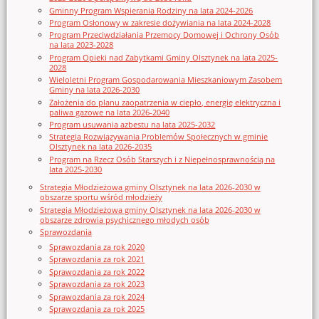
Gminny Program Wspierania Rodziny na lata 2024-2026
Program Osłonowy w zakresie dożywiania na lata 2024-2028
Program Przeciwdziałania Przemocy Domowej i Ochrony Osób
na lata 2023-2028
Program Opieki nad Zabytkami Gminy Olsztynek na lata 2025-
2028
Wieloletni Program Gospodarowania Mieszkaniowym Zasobem
Gminy na lata 2026-2030
Założenia do planu zaopatrzenia w ciepło, energię elektryczna i
paliwa gazowe na lata 2026-2040
Program usuwania azbestu na lata 2025-2032
Strategia Rozwiązywania Problemów Społecznych w gminie
Olsztynek na lata 2026-2035
Program na Rzecz Osób Starszych i z Niepełnosprawnością na
lata 2025-2030
Strategia Młodzieżowa gminy Olsztynek na lata 2026-2030 w
obszarze sportu wśród młodzieży
Strategia Młodzieżowa gminy Olsztynek na lata 2026-2030 w
obszarze zdrowia psychicznego młodych osób
Sprawozdania
Sprawozdania za rok 2020
Sprawozdania za rok 2021
Sprawozdania za rok 2022
Sprawozdania za rok 2023
Sprawozdania za rok 2024
Sprawozdania za rok 2025