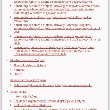
Współpracy Gminy Olsztynek z organizacjami pozarządowymi
Konsultacje w sprawie projektu uchwały w sprawie określenia trybu
i szczegółowych kryteriów oceny wniosków o realizację zadania
publicznego w ramach inicjatywy lokalnej
Wprowadzenie strefy ciszy na jeziorach w gminie Olsztynek –
konsultacje
Konsultacje w sprawie projektu uchwały Rocznego Programu
Współpracy Gminy Olsztynek z organizacjami pozarządowymi na rok
2025
Konsultacje w sprawie projektu uchwały Rocznego Programu
Współpracy Gminy Olsztynek z organizacjami pozarządowymi na rok
2026
Konsultacje społeczne w sprawie przyjęcia Gminnego Programu
Profilaktyki i Rozwiązywania Problemów Alkoholowych oraz
Przeciwdziałania Narkomanii na rok 2026
Młodzieżowa Rada Miejska
Skład Młodzieżowej Rady
Kontakt
Statut
Rada Seniorów w Olsztynku
Nabór kandydatów do II kadencji Rady Seniorów w Olsztynku
Urząd Miejski
Informacje Ogólne
Regulamin Organizacyjny Urzedu Miejskiego w Olsztynku
Kodeks etyki UM w Olsztynku
Dokumentacja dot. Zintegrowanego Systemu Zarządzania Jakością