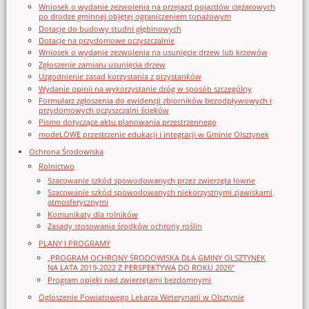
Wniosek o wydanie zezwolenia na przejazd pojazdów ciężarowych
po drodze gminnej objętej ograniczeniem tonażowym
Dotacje do budowy studni głębinowych
Dotacje na przydomowe oczyszczalnie
Wniosek o wydanie zezwolenia na usunięcie drzew lub krzewów
Zgłoszenie zamiaru usunięcia drzew
Uzgodnienie zasad korzystania z przystanków
Wydanie opinii na wykorzystanie dróg w sposób szczególny
Formularz zgłoszenia do ewidencji zbiorników bezodpływowych i
przydomowych oczyszczalni ścieków
Pismo dotyczące aktu planowania przestrzennego
modeLOWE przestrzenie edukacji i integracji w Gminie Olsztynek
Ochrona Środowiska
Rolnictwo
Szacowanie szkód spowodowanych przez zwierzęta łowne
Szacowanie szkód spowodowanych niekorzystnymi zjawiskami
atmosferycznymi
Komunikaty dla rolników
Zasady stosowania środków ochrony roślin
PLANY I PROGRAMY
„PROGRAM OCHRONY ŚRODOWISKA DLA GMINY OLSZTYNEK
NA LATA 2019-2022 Z PERSPEKTYWĄ DO ROKU 2026”
Program opieki nad zwierzętami bezdomnymi
Ogloszenie Powiatowego Lekarza Weterynarii w Olsztynie