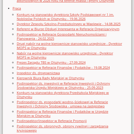
alkoholowych w 2026 roku na terenie miasta i gminy Olsztynek
Praca
Konkurs na stanowisko dyrektora Szkoły Podstawowej nr 1 im.
Noblistów Polskich w Olsztynku - 19.06.2026
Dyrektor Zespołu Szkolno-Przedszkolnego w Waplewie - 14.08.2025
Referent w Biurze Obsługi Interesanta w Referacie Organizacyjnym
Podinspektor w Referacie Gospodarki Nieruchomościami i
Planowania - 24.02.2025
Drugi nabór na wolne kierownicze stanowisko urzędnicze - Dyrektor
MOPS w Olsztynku
Nabór na wolne kierownicze stanowisko urzędnicze - Dyrektor
MOPS w Olsztynku
Prezes Zarządu TBS w Olsztynku - 27.09.2024
Podinspektor w Referacie Finansów i Podatków - 19.08.2024
Inspektor ds. drogownictwa
Kierownik Biura Rady Miejskiej w Olsztynku
Podinspektor ds. inwestycji w Referacie Inwestycji i Ochrony
Środowiska Urzędu Miejskiego w Olsztynku - 25.09.2023
Konkurs na stanowisko dyrektora Przedszkola Miejskiego w
Olsztynku
Podinspektor ds. gospodarki wodno-ściekowej w Referacie
Inwestycji i Ochrony Środowiska - umowa na zastępstwo
Podinspektor w Referacie Finansów i Podatków w Urzędzie
Miejskim w Olsztynku
Podinspektor/inspektor w Referacie Promocji
Podinspektor ds. obronnych, obrony cywilnej i zarządzania
kryzysowego