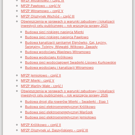
MPZP Witramowo – część IV
MPZP Pawłowo – część IV
MPZP Witramowo – część V
MPZP Olsztynek Wschód – część III
Obwieszczenia w sprawach o warunki zabudowy i lokalizacji
inwestycji celu publicznego – rok wszczęcia sprawy 2025
Budowa sieci niskiego napięcia Mierki
Budowa sieci niskiego napięcia Pawłowo
Budowa kanalizacji sanitarnej Elgnówko, Gaj, Łęciny,
Świętajny, Tolejny, Wigwałd, Wilkowo, Zawady
Budowa wodociągu Waplewo-Witramowo
Budowa wodociągu Królikowo
Budowa sieci wodociągowej Swaderki-Lipowo Kurkowskie
Budowa wodociągu i kanalizacji Witramowo
MPZP Jemiołowo - część II
MPZP Mierki - część V
MPZP Warlity Małe - część I
Obwieszczenia w sprawach o warunki zabudowy i lokalizacji
inwestycji celu publicznego – rok wszczęcia sprawy 2026
Budowa drogi dla rowerów Mierki – Swaderki - Etap 1
Budowa sieci elektroenergetycznej Królikowo
Budowa sieci elektroenergetycznej Marózek
Budowa sieci elektroenergetycznej Jemiołowo
MPZP Królikowo – część II
MPZP Olsztynek ul. Daszyńskiego – część III