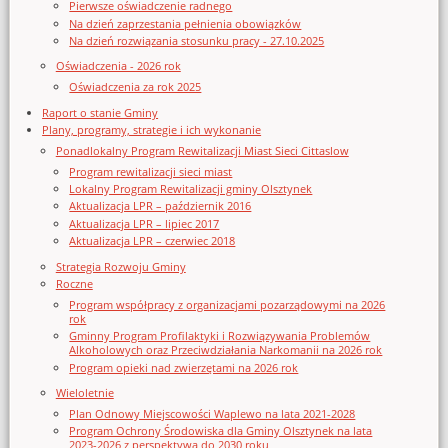
Pierwsze oświadczenie radnego
Na dzień zaprzestania pełnienia obowiązków
Na dzień rozwiązania stosunku pracy - 27.10.2025
Oświadczenia - 2026 rok
Oświadczenia za rok 2025
Raport o stanie Gminy
Plany, programy, strategie i ich wykonanie
Ponadlokalny Program Rewitalizacji Miast Sieci Cittaslow
Program rewitalizacji sieci miast
Lokalny Program Rewitalizacji gminy Olsztynek
Aktualizacja LPR – październik 2016
Aktualizacja LPR – lipiec 2017
Aktualizacja LPR – czerwiec 2018
Strategia Rozwoju Gminy
Roczne
Program współpracy z organizacjami pozarządowymi na 2026
rok
Gminny Program Profilaktyki i Rozwiązywania Problemów
Alkoholowych oraz Przeciwdziałania Narkomanii na 2026 rok
Program opieki nad zwierzętami na 2026 rok
Wieloletnie
Plan Odnowy Miejscowości Waplewo na lata 2021-2028
Program Ochrony Środowiska dla Gminy Olsztynek na lata
2023-2026 z perspektywą do 2030 roku