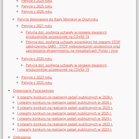
Petycje z 2024 roku
Petycje z 2025 roku
Petycje z 2026 roku
Petycje skierowane do Rady Miejskiej w Olsztynku
Petycje z 2021 roku
Petycja dot. podjęcia uchwały w sprawie gwarancji
producentów szczepionek na COVID-19
Petycja dot. podjęcia uchwały poierającej list otwarty STOP
zabójczenmu GMO - STOP niebezpiecznej szczepionce oraz
zaprzestania eksperymentu na mieszkańcach Polski i inne
Petycje z 2020 roku
Petycja dot. podjęcia uchwały w sprawie gwarancji
producentów szczepionek na COVID-19
Petycje z 2023 roku
Petycje z 2025 roku
Organizacje Pozarządowe
II otwarty konkurs na realizację zadań publicznych w 2026 r.
I otwarty konkurs na realizację zadań publicznych w 2026 r.
II otwarty konkurs na realizację zadań publicznych w 2025 r.
I otwarty konkurs na realizację zadań publicznych w 2025 r.
I otwarty konkurs na realizację zadań publicznych w 2024 r.
II otwarty konkurs na realizację zadań publicznych w 2023 r.
I otwarty konkurs na realizację zadań publicznych w 2023 r.
Ogłoszenia