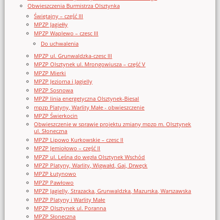
Obwieszczenia Burmistrza Olsztynka
Świętajny – część III
MPZP Jagiełły
MPZP Waplewo – czesc III
Do uchwalenia
MPZP ul. Grunwaldzka-czesc III
MPZP Olsztynek ul. Mrongowiusza – część V
MPZP Mierki
MPZP Jeziorna i Jagielly
MPZP Sosnowa
MPZP linia energetyczna Olsztynek-Biesal
mpzp Platyny, Warlity Małe - obwieszczenie
MPZP Świerkocin
Obwieszczenie w sprawie projektu zmiany mpzp m. Olsztynek
ul. Słoneczna
MPZP Lipowo Kurkowskie – czesc II
MPZP Jemiołowo – część II
MPZP ul. Leśna do węzła Olsztynek Wschód
MPZP Platyny, Warlity, Wigwałd, Gaj, Drwęck
MPZP Łutynowo
MPZP Pawłowo
MPZP Jagielly, Strazacka, Grunwaldzka, Mazurska, Warszawska
MPZP Platyny i Warlity Małe
MPZP Olsztynek ul. Poranna
MPZP Słoneczna