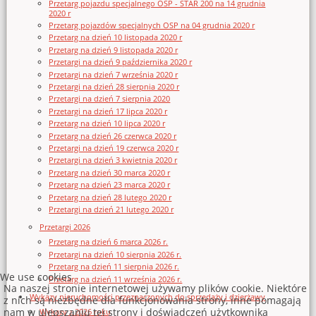
Przetarg pojazdu specjalnego OSP - STAR 200 na 14 grudnia
2020 r
Przetarg pojazdów specjalnych OSP na 04 grudnia 2020 r
Przetarg na dzień 10 listopada 2020 r
Przetarg na dzień 9 listopada 2020 r
Przetargi na dzień 9 października 2020 r
Przetargi na dzień 7 września 2020 r
Przetargi na dzień 28 sierpnia 2020 r
Przetargi na dzień 7 sierpnia 2020
Przetargi na dzień 17 lipca 2020 r
Przetarg na dzień 10 lipca 2020 r
Przetarg na dzień 26 czerwca 2020 r
Przetargi na dzień 19 czerwca 2020 r
Przetargi na dzień 3 kwietnia 2020 r
Przetarg na dzień 30 marca 2020 r
Przetarg na dzień 23 marca 2020 r
Przetarg na dzień 28 lutego 2020 r
Przetargi na dzień 21 lutego 2020 r
Przetargi 2026
Przetarg na dzień 6 marca 2026 r.
Przetargi na dzień 10 sierpnia 2026 r.
Przetarg na dzień 11 sierpnia 2026 r.
We use cookies
Przetarg na dzień 11 września 2026 r.
Na naszej stronie internetowej używamy plików cookie. Niektóre
Wykazy nieruchomości przeznaczonych do sprzedaży i dzierżawy
z nich są niezbędne dla funkcjonowania strony, inne pomagają
nam w ulepszaniu tej strony i doświadczeń użytkownika
Wykazy z 2026 roku