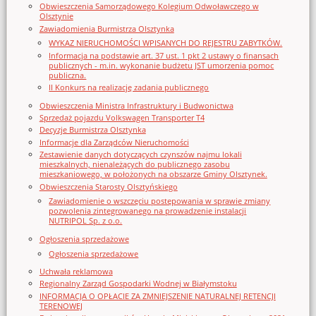
Obwieszczenia Samorządowego Kolegium Odwoławczego w
Olsztynie
Zawiadomienia Burmistrza Olsztynka
WYKAZ NIERUCHOMOŚCI WPISANYCH DO REJESTRU ZABYTKÓW.
Informacja na podstawie art. 37 ust. 1 pkt 2 ustawy o finansach
publicznych - m.in. wykonanie budżetu JST umorzenia pomoc
publiczna.
II Konkurs na realizację zadania publicznego
Obwieszczenia Ministra Infrastruktury i Budwonictwa
Sprzedaż pojazdu Volkswagen Transporter T4
Decyzje Burmistrza Olsztynka
Informacje dla Zarządców Nieruchomości
Zestawienie danych dotyczących czynszów najmu lokali
mieszkalnych, nienależących do publicznego zasobu
mieszkaniowego, w położonych na obszarze Gminy Olsztynek.
Obwieszczenia Starosty Olsztyńskiego
Zawiadomienie o wszczęciu postępowania w sprawie zmiany
pozwolenia zintegrowanego na prowadzenie instalacji
NUTRIPOL Sp. z o.o.
Ogłoszenia sprzedażowe
Ogłoszenia sprzedażowe
Uchwała reklamowa
Regionalny Zarząd Gospodarki Wodnej w Białymstoku
INFORMACJA O OPŁACIE ZA ZMNIEJSZENIE NATURALNEJ RETENCJI
TERENOWEJ