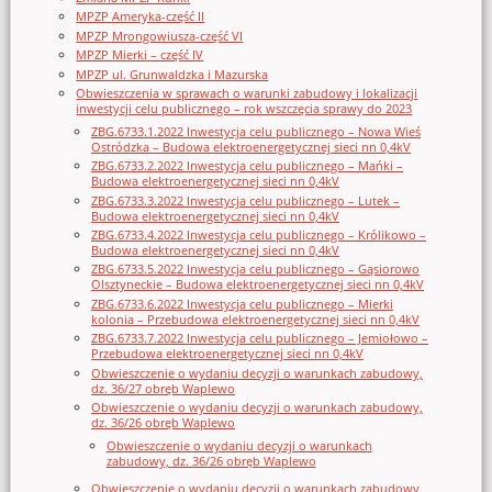
MPZP Ameryka-część II
MPZP Mrongowiusza-część VI
MPZP Mierki – część IV
MPZP ul. Grunwaldzka i Mazurska
Obwieszczenia w sprawach o warunki zabudowy i lokalizacji
inwestycji celu publicznego – rok wszczęcia sprawy do 2023
ZBG.6733.1.2022 Inwestycja celu publicznego – Nowa Wieś
Ostródzka – Budowa elektroenergetycznej sieci nn 0,4kV
ZBG.6733.2.2022 Inwestycja celu publicznego – Mańki –
Budowa elektroenergetycznej sieci nn 0,4kV
ZBG.6733.3.2022 Inwestycja celu publicznego – Lutek –
Budowa elektroenergetycznej sieci nn 0,4kV
ZBG.6733.4.2022 Inwestycja celu publicznego – Królikowo –
Budowa elektroenergetycznej sieci nn 0,4kV
ZBG.6733.5.2022 Inwestycja celu publicznego – Gąsiorowo
Olsztyneckie – Budowa elektroenergetycznej sieci nn 0,4kV
ZBG.6733.6.2022 Inwestycja celu publicznego – Mierki
kolonia – Przebudowa elektroenergetycznej sieci nn 0,4kV
ZBG.6733.7.2022 Inwestycja celu publicznego – Jemiołowo –
Przebudowa elektroenergetycznej sieci nn 0,4kV
Obwieszczenie o wydaniu decyzji o warunkach zabudowy,
dz. 36/27 obręb Waplewo
Obwieszczenie o wydaniu decyzji o warunkach zabudowy,
dz. 36/26 obręb Waplewo
Obwieszczenie o wydaniu decyzji o warunkach
zabudowy, dz. 36/26 obręb Waplewo
Obwieszczenie o wydaniu decyzji o warunkach zabudowy,