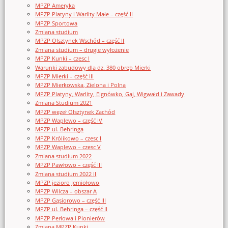
MPZP Ameryka
MPZP Platyny i Warlity Małe – część II
MPZP Sportowa
Zmiana studium
MPZP Olsztynek Wschód – część II
Zmiana studium – drugie wyłożenie
MPZP Kunki – czesc I
Warunki zabudowy dla dz. 380 obręb Mierki
MPZP Mierki – część III
MPZP Mierkowska, Zielona i Polna
MPZP Platyny, Warlity, Elgnówko, Gaj, Wigwałd i Zawady
Zmiana Studium 2021
MPZP węzeł Olsztynek Zachód
MPZP Waplewo – część IV
MPZP ul. Behringa
MPZP Królikowo – czesc I
MPZP Waplewo – czesc V
Zmiana studium 2022
MPZP Pawłowo – część III
Zmiana studium 2022 II
MPZP jezioro Jemiołowo
MPZP Wilcza – obszar A
MPZP Gąsiorowo – część III
MPZP ul. Behringa – część II
MPZP Perłowa i Pionierów
Zmiana MPZP Kunki