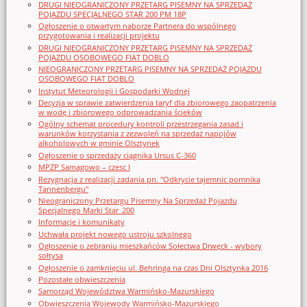
DRUGI NIEOGRANICZONY PRZETARG PISEMNY NA SPRZEDAŻ
POJAZDU SPECJALNEGO STAR 200 PM 18P
Ogłoszenie o otwartym naborze Partnera do wspólnego
przygotowania i realizacji projektu
DRUGI NIEOGRANICZONY PRZETARG PISEMNY NA SPRZEDAŻ
POJAZDU OSOBOWEGO FIAT DOBLO
NIEOGRANICZONY PRZETARG PISEMNY NA SPRZEDAŻ POJAZDU
OSOBOWEGO FIAT DOBLO
Instytut Meteorologii i Gospodarki Wodnej
Decyzja w sprawie zatwierdzenia taryf dla zbiorowego zaopatrzenia
w wodę i zbiorowego odprowadzania ścieków
Ogólny schemat procedury kontroli przestrzegania zasad i
warunków korzystania z zezwoleń na sprzedaż napojów
alkoholowych w gminie Olsztynek
Ogłoszenie o sprzedaży ciągnika Ursus C-360
MPZP Samagowo – czesc I
Rezygnacja z realizacji zadania pn. "Odkrycie tajemnic pomnika
Tannenbergu"
Nieograniczony Przetargu Pisemny Na Sprzedaż Pojazdu
Specjalnego Marki Star_200
Informacje i komunikaty
Uchwała projekt nowego ustroju szkolnego
Ogłoszenie o zebraniu mieszkańców Sołectwa Drwęck - wybory
sołtysa
Ogłoszenie o zamknięciu ul. Behringa na czas Dni Olsztynka 2016
Pozostałe obwieszczenia
Samorząd Województwa Warmińsko-Mazurskiego
Obwieszczenia Wojewody Warmińsko-Mazurskiego