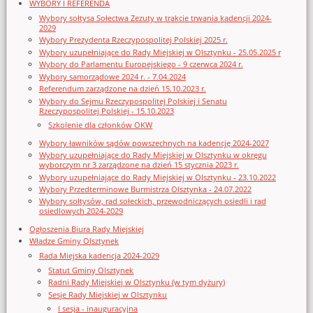
WYBORY I REFERENDA
Wybory sołtysa Sołectwa Zezuty w trakcie trwania kadencji 2024-
2029
Wybory Prezydenta Rzeczypospolitej Polskiej 2025 r.
Wybory uzupełniające do Rady Miejskiej w Olsztynku - 25.05.2025 r
Wybory do Parlamentu Europejskiego - 9 czerwca 2024 r.
Wybory samorządowe 2024 r. - 7.04.2024
Referendum zarządzone na dzień 15.10.2023 r.
Wybory do Sejmu Rzeczypospolitej Polskiej i Senatu
Rzeczypospolitej Polskiej - 15.10.2023
Szkolenie dla członków OKW
Wybory ławników sądów powszechnych na kadencję 2024-2027
Wybory uzupełniające do Rady Miejskiej w Olsztynku w okręgu
wyborczym nr 3 zarządzone na dzień 15 stycznia 2023 r.
Wybory uzupełniające do Rady Miejskiej w Olsztynku - 23.10.2022
Wybory Przedterminowe Burmistrza Olsztynka - 24.07.2022
Wybory sołtysów, rad sołeckich, przewodniczących osiedli i rad
osiedlowych 2024-2029
Ogłoszenia Biura Rady Miejskiej
Władze Gminy Olsztynek
Rada Miejska kadencja 2024-2029
Statut Gminy Olsztynek
Radni Rady Miejskiej w Olsztynku (w tym dyżury)
Sesje Rady Miejskiej w Olsztynku
I sesja - inauguracyjna