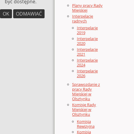
być dostępne.
Plany pracy Rady
Miejskiej
OK
ODMAWIAĆ
Interpelacje
radnych
Interpelacje
2019
Interpelacje
2020
Interpelacje
2021
Interpelacje
2024
Interpelacje
2026
Sprawozdanie z
pracy Rady
Miejskiej w
Olsztynku
Komisje Rady
Miejskiej w
Olsztynku
Komisja
Rewizyjna
Komisja