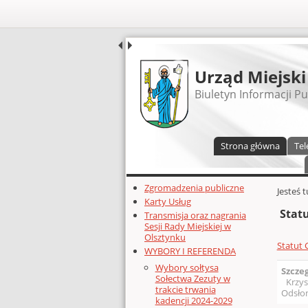
UDOSTĘPNIJ
Urząd Miejski
Biuletyn Informacji Pu
Menu główne
Strona główna
Tel
Dodatkowe zasoby (lewa kolumn
Zgromadzenia publiczne
Głównej 
Jesteś 
Karty Usług
Stat
Transmisja oraz nagrania
Sesji Rady Miejskiej w
Olsztynku
Statut
WYBORY I REFERENDA
Wybory sołtysa
Szcze
Sołectwa Zezuty w
Krzys
trakcie trwania
Odsłon
kadencji 2024-2029