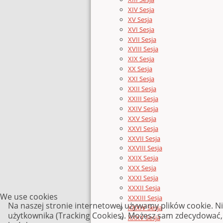
XIV Sesja
XV Sesja
XVI Sesja
XVII Sesja
XVIII Sesja
XIX Sesja
XX Sesja
XXI Sesja
XXII Sesja
XXIII Sesja
XXIV Sesja
XXV Sesja
XXVI Sesja
XXVII Sesja
XXVIII Sesja
XXIX Sesja
XXX Sesja
XXXI Sesja
XXXII Sesja
We use cookies
XXXIII Sesja
Na naszej stronie internetowej używamy plików cookie. N
XXXIV Sesja
użytkownika (Tracking Cookies). Możesz sam zdecydować, c
XXXV Sesja