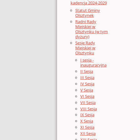
kadencja 2024-2029
Statut Gminy
Olsztynek
Radni Rady
Miejskiej w
Olsztynku (w tym
dyżury)
Sesje Rady
Miejskiej w
Olsztynku
I sesja -
inauguracyjna
II Sesja
III Sesja
IV Sesja
V Sesja
VI Sesja
VII Sesja
VIII Sesja
IX Sesja
X Sesja
XI Sesja
XII Sesja
XIII Sesja