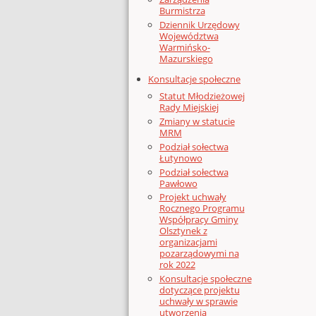
Burmistrza
Dziennik Urzędowy
Województwa
Warmińsko-
Mazurskiego
Konsultacje społeczne
Statut Młodzieżowej
Rady Miejskiej
Zmiany w statucie
MRM
Podział sołectwa
Łutynowo
Podział sołectwa
Pawłowo
Projekt uchwały
Rocznego Programu
Współpracy Gminy
Olsztynek z
organizacjami
pozarządowymi na
rok 2022
Konsultacje społeczne
dotyczące projektu
uchwały w sprawie
utworzenia