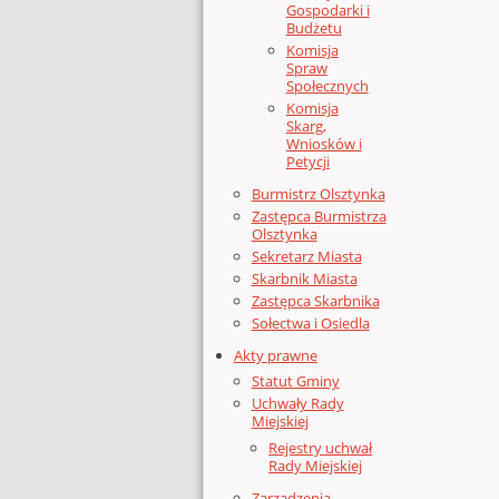
Gospodarki i
Budżetu
Komisja
Spraw
Społecznych
Komisja
Skarg,
Wniosków i
Petycji
Burmistrz Olsztynka
Zastępca Burmistrza
Olsztynka
Sekretarz Miasta
Skarbnik Miasta
Zastępca Skarbnika
Sołectwa i Osiedla
Akty prawne
Statut Gminy
Uchwały Rady
Miejskiej
Rejestry uchwał
Rady Miejskiej
Zarządzenia