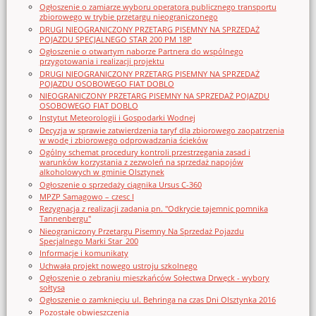
Ogłoszenie o zamiarze wyboru operatora publicznego transportu
zbiorowego w trybie przetargu nieograniczonego
DRUGI NIEOGRANICZONY PRZETARG PISEMNY NA SPRZEDAŻ
POJAZDU SPECJALNEGO STAR 200 PM 18P
Ogłoszenie o otwartym naborze Partnera do wspólnego
przygotowania i realizacji projektu
DRUGI NIEOGRANICZONY PRZETARG PISEMNY NA SPRZEDAŻ
POJAZDU OSOBOWEGO FIAT DOBLO
NIEOGRANICZONY PRZETARG PISEMNY NA SPRZEDAŻ POJAZDU
OSOBOWEGO FIAT DOBLO
Instytut Meteorologii i Gospodarki Wodnej
Decyzja w sprawie zatwierdzenia taryf dla zbiorowego zaopatrzenia
w wodę i zbiorowego odprowadzania ścieków
Ogólny schemat procedury kontroli przestrzegania zasad i
warunków korzystania z zezwoleń na sprzedaż napojów
alkoholowych w gminie Olsztynek
Ogłoszenie o sprzedaży ciągnika Ursus C-360
MPZP Samagowo – czesc I
Rezygnacja z realizacji zadania pn. "Odkrycie tajemnic pomnika
Tannenbergu"
Nieograniczony Przetargu Pisemny Na Sprzedaż Pojazdu
Specjalnego Marki Star_200
Informacje i komunikaty
Uchwała projekt nowego ustroju szkolnego
Ogłoszenie o zebraniu mieszkańców Sołectwa Drwęck - wybory
sołtysa
Ogłoszenie o zamknięciu ul. Behringa na czas Dni Olsztynka 2016
Pozostałe obwieszczenia