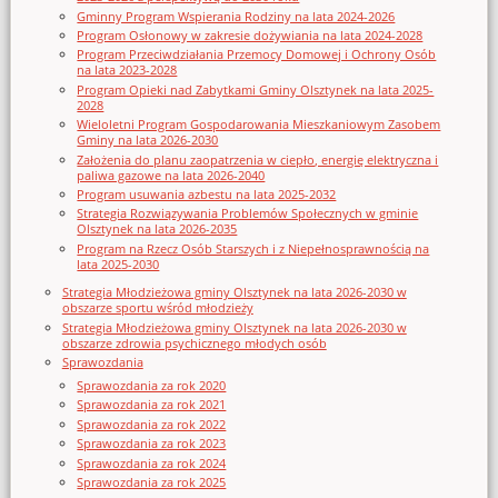
Gminny Program Wspierania Rodziny na lata 2024-2026
Program Osłonowy w zakresie dożywiania na lata 2024-2028
Program Przeciwdziałania Przemocy Domowej i Ochrony Osób
na lata 2023-2028
Program Opieki nad Zabytkami Gminy Olsztynek na lata 2025-
2028
Wieloletni Program Gospodarowania Mieszkaniowym Zasobem
Gminy na lata 2026-2030
Założenia do planu zaopatrzenia w ciepło, energię elektryczna i
paliwa gazowe na lata 2026-2040
Program usuwania azbestu na lata 2025-2032
Strategia Rozwiązywania Problemów Społecznych w gminie
Olsztynek na lata 2026-2035
Program na Rzecz Osób Starszych i z Niepełnosprawnością na
lata 2025-2030
Strategia Młodzieżowa gminy Olsztynek na lata 2026-2030 w
obszarze sportu wśród młodzieży
Strategia Młodzieżowa gminy Olsztynek na lata 2026-2030 w
obszarze zdrowia psychicznego młodych osób
Sprawozdania
Sprawozdania za rok 2020
Sprawozdania za rok 2021
Sprawozdania za rok 2022
Sprawozdania za rok 2023
Sprawozdania za rok 2024
Sprawozdania za rok 2025