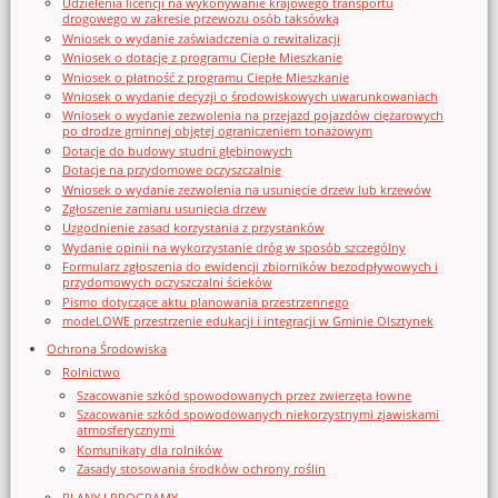
Udzielenia licencji na wykonywanie krajowego transportu
drogowego w zakresie przewozu osób taksówką
Wniosek o wydanie zaświadczenia o rewitalizacji
Wniosek o dotację z programu Ciepłe Mieszkanie
Wniosek o płatność z programu Ciepłe Mieszkanie
Wniosek o wydanie decyzji o środowiskowych uwarunkowaniach
Wniosek o wydanie zezwolenia na przejazd pojazdów ciężarowych
po drodze gminnej objętej ograniczeniem tonażowym
Dotacje do budowy studni głębinowych
Dotacje na przydomowe oczyszczalnie
Wniosek o wydanie zezwolenia na usunięcie drzew lub krzewów
Zgłoszenie zamiaru usunięcia drzew
Uzgodnienie zasad korzystania z przystanków
Wydanie opinii na wykorzystanie dróg w sposób szczególny
Formularz zgłoszenia do ewidencji zbiorników bezodpływowych i
przydomowych oczyszczalni ścieków
Pismo dotyczące aktu planowania przestrzennego
modeLOWE przestrzenie edukacji i integracji w Gminie Olsztynek
Ochrona Środowiska
Rolnictwo
Szacowanie szkód spowodowanych przez zwierzęta łowne
Szacowanie szkód spowodowanych niekorzystnymi zjawiskami
atmosferycznymi
Komunikaty dla rolników
Zasady stosowania środków ochrony roślin
PLANY I PROGRAMY