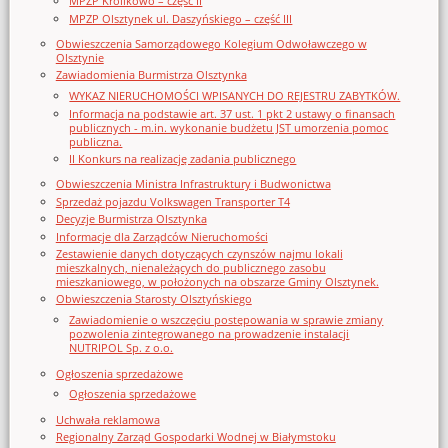
MPZP Królikowo – część II
MPZP Olsztynek ul. Daszyńskiego – część III
Obwieszczenia Samorządowego Kolegium Odwoławczego w
Olsztynie
Zawiadomienia Burmistrza Olsztynka
WYKAZ NIERUCHOMOŚCI WPISANYCH DO REJESTRU ZABYTKÓW.
Informacja na podstawie art. 37 ust. 1 pkt 2 ustawy o finansach
publicznych - m.in. wykonanie budżetu JST umorzenia pomoc
publiczna.
II Konkurs na realizację zadania publicznego
Obwieszczenia Ministra Infrastruktury i Budwonictwa
Sprzedaż pojazdu Volkswagen Transporter T4
Decyzje Burmistrza Olsztynka
Informacje dla Zarządców Nieruchomości
Zestawienie danych dotyczących czynszów najmu lokali
mieszkalnych, nienależących do publicznego zasobu
mieszkaniowego, w położonych na obszarze Gminy Olsztynek.
Obwieszczenia Starosty Olsztyńskiego
Zawiadomienie o wszczęciu postępowania w sprawie zmiany
pozwolenia zintegrowanego na prowadzenie instalacji
NUTRIPOL Sp. z o.o.
Ogłoszenia sprzedażowe
Ogłoszenia sprzedażowe
Uchwała reklamowa
Regionalny Zarząd Gospodarki Wodnej w Białymstoku