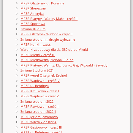
MPZP Olsztynek ul. Poranna
MPZP Słoneczna
MPZP Ameryka
MPZP Platyny i Warlity Małe – część II
MPZP Sportowa
Zmiana studium
MPZP Olsztynek Wschód – część II
Zmiana studium – drugie wyłożenie
MPZP Kunki – czesc I
Warunki zabudowy dla dz. 380 obręb Mierki
MPZP Mierki – część III
MPZP Mierkowska, Zielona i Polna
MPZP Platyny, Warlity, Elgnówko, Gaj, Wigwałd i Zawady
Zmiana Studium 2021
MPZP węzeł Olsztynek Zachód
MPZP Waplewo – część IV
MPZP ul. Behringa
MPZP Królikowo – czesc I
MPZP Waplewo – czesc V
Zmiana studium 2022
MPZP Pawłowo – część III
Zmiana studium 2022 II
MPZP jezioro Jemiołowo
MPZP Wilcza – obszar A
MPZP Gąsiorowo – część III
MPZP ul. Behringa – część II