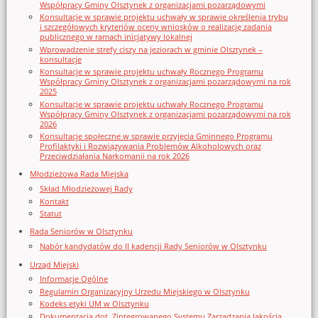
Współpracy Gminy Olsztynek z organizacjami pozarządowymi
Konsultacje w sprawie projektu uchwały w sprawie określenia trybu
i szczegółowych kryteriów oceny wniosków o realizację zadania
publicznego w ramach inicjatywy lokalnej
Wprowadzenie strefy ciszy na jeziorach w gminie Olsztynek –
konsultacje
Konsultacje w sprawie projektu uchwały Rocznego Programu
Współpracy Gminy Olsztynek z organizacjami pozarządowymi na rok
2025
Konsultacje w sprawie projektu uchwały Rocznego Programu
Współpracy Gminy Olsztynek z organizacjami pozarządowymi na rok
2026
Konsultacje społeczne w sprawie przyjęcia Gminnego Programu
Profilaktyki i Rozwiązywania Problemów Alkoholowych oraz
Przeciwdziałania Narkomanii na rok 2026
Młodzieżowa Rada Miejska
Skład Młodzieżowej Rady
Kontakt
Statut
Rada Seniorów w Olsztynku
Nabór kandydatów do II kadencji Rady Seniorów w Olsztynku
Urząd Miejski
Informacje Ogólne
Regulamin Organizacyjny Urzedu Miejskiego w Olsztynku
Kodeks etyki UM w Olsztynku
Dokumentacja dot. Zintegrowanego Systemu Zarządzania Jakością