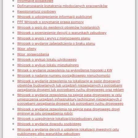
Informacje podatkowe
Dofinansowanie kształcenia młodocianych pracowników
Kwestonariusz osobowy
Wniosek o udostępnienie informacji publicznej
PPF Wniosek o przyznanie prawa pomocy
Wniosek o wpis do ewidencji obiektów hotelarskich
Wniosek o przeniesienie decyzji o warunkach zabudowy
Wniosek o wypis i wyrys z miejscowego planu
Wniosek o wydanie zaświadczenia o braku planu
Wzor_oferty
Wzor_sprawozdania
Wniosek o wykup lokalu użytkowego
Wniosek o wykup lokalu mieszkalnego
Wnisek o wydanie zezwolenia na wykreślenie hipoteki z KW
Wniosek o nadanie numeru porządkowego nieruchomości
Wniosek o wydanie zezwolenia na lokalizację w pasie drogowym
obiektów budowlanych lub urządzeń niezwiązanych z potrzebami
zarządzania drogami lub potrzebami ruchu drogowego oraz reklam
Wniosek o wydanie zezwolenia na zajęcie pasa drogowego w celu
umieszczenia urządzeń infrastruktury technicznej niezwiązanych z
potrzebami zarządzania drogami lub potrzebami ruchu drogowego
Wniosek o wydanie zezwolenia na zajęcie pasa drogowego drogi
gminnej w celu prowadzenia robót
Wniosek o uzgodnienie lokalizacji/przebudowy zjazdu
Wniosek o wydanie dowodu osobistego
Wniosek o wydanie decyzji o ustalenie lokalizacji inwestycji celu
publicznego albo warunków zabudowy