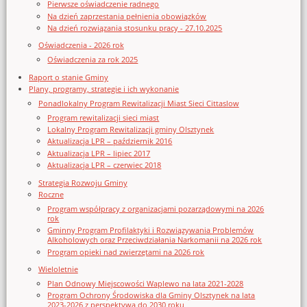
Pierwsze oświadczenie radnego
Na dzień zaprzestania pełnienia obowiązków
Na dzień rozwiązania stosunku pracy - 27.10.2025
Oświadczenia - 2026 rok
Oświadczenia za rok 2025
Raport o stanie Gminy
Plany, programy, strategie i ich wykonanie
Ponadlokalny Program Rewitalizacji Miast Sieci Cittaslow
Program rewitalizacji sieci miast
Lokalny Program Rewitalizacji gminy Olsztynek
Aktualizacja LPR – październik 2016
Aktualizacja LPR – lipiec 2017
Aktualizacja LPR – czerwiec 2018
Strategia Rozwoju Gminy
Roczne
Program współpracy z organizacjami pozarządowymi na 2026
rok
Gminny Program Profilaktyki i Rozwiązywania Problemów
Alkoholowych oraz Przeciwdziałania Narkomanii na 2026 rok
Program opieki nad zwierzętami na 2026 rok
Wieloletnie
Plan Odnowy Miejscowości Waplewo na lata 2021-2028
Program Ochrony Środowiska dla Gminy Olsztynek na lata
2023-2026 z perspektywą do 2030 roku