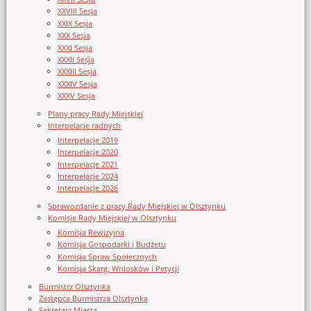
XXVIII Sesja
XXIX Sesja
XXX Sesja
XXXI Sesja
XXXII Sesja
XXXIII Sesja
XXXIV Sesja
XXXV Sesja
Plany pracy Rady Miejskiej
Interpelacje radnych
Interpelacje 2019
Interpelacje 2020
Interpelacje 2021
Interpelacje 2024
Interpelacje 2026
Sprawozdanie z pracy Rady Miejskiej w Olsztynku
Komisje Rady Miejskiej w Olsztynku
Komisja Rewizyjna
Komisja Gospodarki i Budżetu
Komisja Spraw Społecznych
Komisja Skarg, Wniosków i Petycji
Burmistrz Olsztynka
Zastępca Burmistrza Olsztynka
Sekretarz Miasta