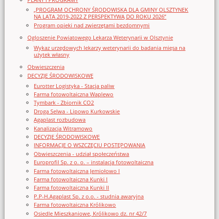
„PROGRAM OCHRONY ŚRODOWISKA DLA GMINY OLSZTYNEK
NA LATA 2019-2022 Z PERSPEKTYWĄ DO ROKU 2026”
Program opieki nad zwierzętami bezdomnymi
Ogloszenie Powiatowego Lekarza Weterynarii w Olsztynie
Wykaz urzędowych lekarzy weterynarii do badania mięsa na
użytek własny
Obwieszczenia
DECYZJE ŚRODOWISKOWE
Eurotter Logistyka - Stacja paliw
Farma fotowoltaiczna Waplewo
Tymbark - Zbiornik CO2
Droga Selwa - Lipowo Kurkowskie
Agaplast rozbudowa
Kanalizacja Witramowo
DECYZJE ŚRODOWISKOWE
INFORMACJE O WSZCZĘCIU POSTĘPOWANIA
Obwieszczenia - udział społeczeństwa
Europrofil Sp. z o. o. – instalacja fotowoltaiczna
Farma fotowoltaiczna Jemiołowo I
Farma fotowoltaiczna Kunki I
Farma fotowoltaiczna Kunki II
P.P-H.Agaplast Sp. z o.o. - studnia awaryjna
Farma fotowoltaiczna Królikowo
Osiedle Mieszkaniowe, Królikowo dz. nr 42/7