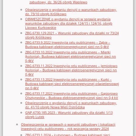
zabudowy, dz. 36/26 obręb Waplewo
Obwieszczenie o wydaniu decyzji o warunkach zabudowy,
dz. 73/10 obręb Królikowo
OBWIESZCZENIE o wydaniu decyzji w sprawie wydania
warunków zabudowy dla działek 124/15 i 124/16, obręb
Lipowo Kurkowskie
ZBG.6730.129.2021 – Warunki zabudowy dla działki nr 73/24
obręb Królikowo
ZBG.6733.9.2022 Inwestycja celu publicznego – Ząbie –
Budowa kablowej elektroenergetycznej sieci nn 0,4kV
ZBG.6733.10.2022 Inwestycja celu publicznego – Mierki
(kolonia)– Budowa kablowej elektroenergetycznej sieci nn
0,4kV
ZBG.6733.11.2022 Inwestycja celu publicznego – Jemiołowo
(kolonia) – Budowa kablowej elektroenergetycznej sieci nn
0,4kV
ZBG.6733.13.2022 Inwestycja celu publicznego – Kurki –
Budowa kablowej sieci elektroenergetycznej oświetleniowej
nn 0,4kV
ZBG.6733.17.2022 Inwestycja celu publicznego – Gąsiorowo
Olsztyneckie – Budowa elektroenergetycznej sieci nn 0,4 kV
Obwieszczenie o wydaniu decyzji o warunkach zabudowy,
dz. 41/10 obręb Nowa Wieś Ostródzka
GNP.6730.185.2023 - Warunki zabudowy dla działki 1/13
obręb Lutek
Obwieszczenia w sprawach o warunki zabudowy i lokalizacji
inwestycji celu publicznego – rok wszczęcia sprawy 2024
ZBG.6733.1.2024 – Łutynowo – Budowa kablowej sieci