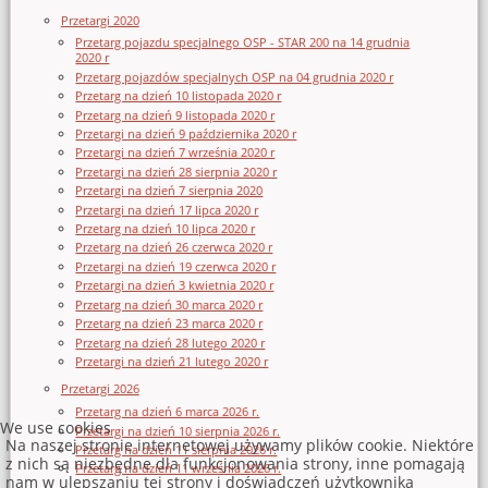
Przetargi 2020
Przetarg pojazdu specjalnego OSP - STAR 200 na 14 grudnia
2020 r
Przetarg pojazdów specjalnych OSP na 04 grudnia 2020 r
Przetarg na dzień 10 listopada 2020 r
Przetarg na dzień 9 listopada 2020 r
Przetargi na dzień 9 października 2020 r
Przetargi na dzień 7 września 2020 r
Przetargi na dzień 28 sierpnia 2020 r
Przetargi na dzień 7 sierpnia 2020
Przetargi na dzień 17 lipca 2020 r
Przetarg na dzień 10 lipca 2020 r
Przetarg na dzień 26 czerwca 2020 r
Przetargi na dzień 19 czerwca 2020 r
Przetargi na dzień 3 kwietnia 2020 r
Przetarg na dzień 30 marca 2020 r
Przetarg na dzień 23 marca 2020 r
Przetarg na dzień 28 lutego 2020 r
Przetargi na dzień 21 lutego 2020 r
Przetargi 2026
Przetarg na dzień 6 marca 2026 r.
We use cookies
Przetargi na dzień 10 sierpnia 2026 r.
Na naszej stronie internetowej używamy plików cookie. Niektóre
Przetarg na dzień 11 sierpnia 2026 r.
z nich są niezbędne dla funkcjonowania strony, inne pomagają
Przetarg na dzień 11 września 2026 r.
nam w ulepszaniu tej strony i doświadczeń użytkownika