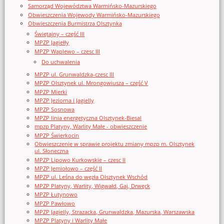
Samorząd Województwa Warmińsko-Mazurskiego
Obwieszczenia Wojewody Warmińsko-Mazurskiego
Obwieszczenia Burmistrza Olsztynka
Świętajny – część III
MPZP Jagiełły
MPZP Waplewo – czesc III
Do uchwalenia
MPZP ul. Grunwaldzka-czesc III
MPZP Olsztynek ul. Mrongowiusza – część V
MPZP Mierki
MPZP Jeziorna i Jagielly
MPZP Sosnowa
MPZP linia energetyczna Olsztynek-Biesal
mpzp Platyny, Warlity Małe - obwieszczenie
MPZP Świerkocin
Obwieszczenie w sprawie projektu zmiany mpzp m. Olsztynek
ul. Słoneczna
MPZP Lipowo Kurkowskie – czesc II
MPZP Jemiołowo – część II
MPZP ul. Leśna do węzła Olsztynek Wschód
MPZP Platyny, Warlity, Wigwałd, Gaj, Drwęck
MPZP Łutynowo
MPZP Pawłowo
MPZP Jagielly, Strazacka, Grunwaldzka, Mazurska, Warszawska
MPZP Platyny i Warlity Małe