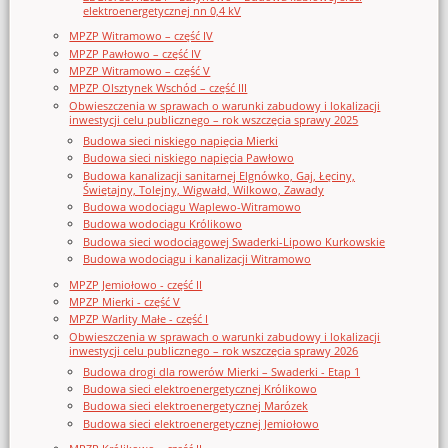
elektroenergetycznej nn 0,4 kV
MPZP Witramowo – część IV
MPZP Pawłowo – część IV
MPZP Witramowo – część V
MPZP Olsztynek Wschód – część III
Obwieszczenia w sprawach o warunki zabudowy i lokalizacji
inwestycji celu publicznego – rok wszczęcia sprawy 2025
Budowa sieci niskiego napięcia Mierki
Budowa sieci niskiego napięcia Pawłowo
Budowa kanalizacji sanitarnej Elgnówko, Gaj, Łęciny,
Świętajny, Tolejny, Wigwałd, Wilkowo, Zawady
Budowa wodociągu Waplewo-Witramowo
Budowa wodociągu Królikowo
Budowa sieci wodociągowej Swaderki-Lipowo Kurkowskie
Budowa wodociągu i kanalizacji Witramowo
MPZP Jemiołowo - część II
MPZP Mierki - część V
MPZP Warlity Małe - część I
Obwieszczenia w sprawach o warunki zabudowy i lokalizacji
inwestycji celu publicznego – rok wszczęcia sprawy 2026
Budowa drogi dla rowerów Mierki – Swaderki - Etap 1
Budowa sieci elektroenergetycznej Królikowo
Budowa sieci elektroenergetycznej Marózek
Budowa sieci elektroenergetycznej Jemiołowo