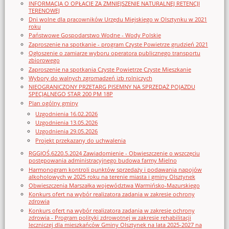
INFORMACJA O OPŁACIE ZA ZMNIEJSZENIE NATURALNEJ RETENCJI
TERENOWEJ
Dni wolne dla pracowników Urzędu Miejskiego w Olsztynku w 2021
roku
Państwowe Gospodarstwo Wodne - Wody Polskie
Zaproszenie na spotkanie - program Czyste Powietrze grudzień 2021
Ogłoszenie o zamiarze wyboru operatora publicznego transportu
zbiorowego
Zaproszenie na spotkania Czyste Powietrze Czyste Mieszkanie
Wybory do walnych zgromadzeń izb rolniczych
NIEOGRANICZONY PRZETARG PISEMNY NA SPRZEDAŻ POJAZDU
SPECJALNEGO STAR 200 PM 18P
Plan ogólny gminy
Uzgodnienia 16.02.2026
Uzgodnienia 13.05.2026
Uzgodnienia 29.05.2026
Projekt przekazany do uchwalenia
RGGIOŚ.6220.5.2024 Zawiadomienie - Obwieszczenie o wszczęciu
postępowania administracyjnego budowa farmy Mielno
Harmonogram kontroli punktów sprzedaży i podawania napojów
alkoholowych w 2025 roku na terenie miasta i gminy Olsztynek
Obwieszczenia Marszałka województwa Warmińsko-Mazurskiego
Konkurs ofert na wybór realizatora zadania w zakresie ochrony
zdrowia
Konkurs ofert na wybór realizatora zadania w zakresie ochrony
zdrowia - Program polityki zdrowotnej w zakresie rehabilitacji
leczniczej dla mieszkańców Gminy Olsztynek na lata 2025-2027 na