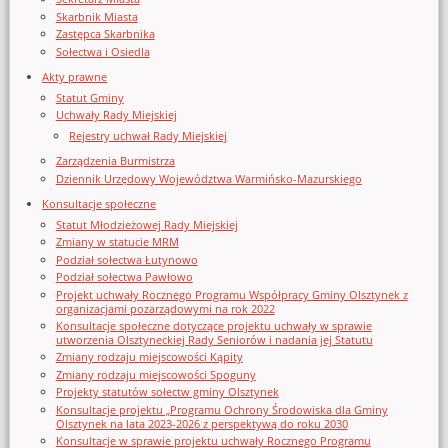
Skarbnik Miasta
Zastępca Skarbnika
Sołectwa i Osiedla
Akty prawne
Statut Gminy
Uchwały Rady Miejskiej
Rejestry uchwał Rady Miejskiej
Zarządzenia Burmistrza
Dziennik Urzędowy Województwa Warmińsko-Mazurskiego
Konsultacje społeczne
Statut Młodzieżowej Rady Miejskiej
Zmiany w statucie MRM
Podział sołectwa Łutynowo
Podział sołectwa Pawłowo
Projekt uchwały Rocznego Programu Współpracy Gminy Olsztynek z
organizacjami pozarządowymi na rok 2022
Konsultacje społeczne dotyczące projektu uchwały w sprawie
utworzenia Olsztyneckiej Rady Seniorów i nadania jej Statutu
Zmiany rodzaju miejscowości Kąpity
Zmiany rodzaju miejscowości Spoguny
Projekty statutów sołectw gminy Olsztynek
Konsultacje projektu „Programu Ochrony Środowiska dla Gminy
Olsztynek na lata 2023-2026 z perspektywą do roku 2030
Konsultacje w sprawie projektu uchwały Rocznego Programu