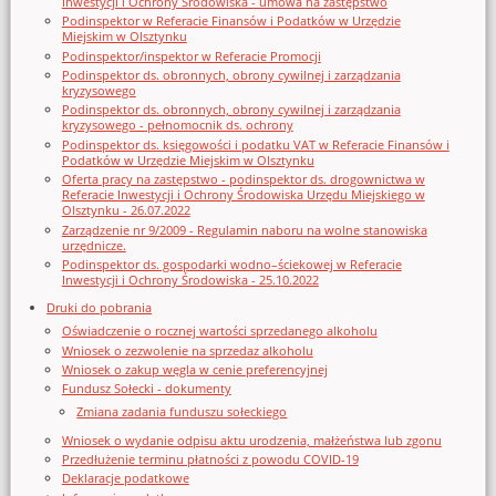
Inwestycji i Ochrony Środowiska - umowa na zastępstwo
Podinspektor w Referacie Finansów i Podatków w Urzędzie
Miejskim w Olsztynku
Podinspektor/inspektor w Referacie Promocji
Podinspektor ds. obronnych, obrony cywilnej i zarządzania
kryzysowego
Podinspektor ds. obronnych, obrony cywilnej i zarządzania
kryzysowego - pełnomocnik ds. ochrony
Podinspektor ds. księgowości i podatku VAT w Referacie Finansów i
Podatków w Urzędzie Miejskim w Olsztynku
Oferta pracy na zastępstwo - podinspektor ds. drogownictwa w
Referacie Inwestycji i Ochrony Środowiska Urzędu Miejskiego w
Olsztynku - 26.07.2022
Zarządzenie nr 9/2009 - Regulamin naboru na wolne stanowiska
urzędnicze.
Podinspektor ds. gospodarki wodno–ściekowej w Referacie
Inwestycji i Ochrony Środowiska - 25.10.2022
Druki do pobrania
Oświadczenie o rocznej wartości sprzedanego alkoholu
Wniosek o zezwolenie na sprzedaz alkoholu
Wniosek o zakup węgla w cenie preferencyjnej
Fundusz Sołecki - dokumenty
Zmiana zadania funduszu sołeckiego
Wniosek o wydanie odpisu aktu urodzenia, małżeństwa lub zgonu
Przedłużenie terminu płatności z powodu COVID-19
Deklaracje podatkowe