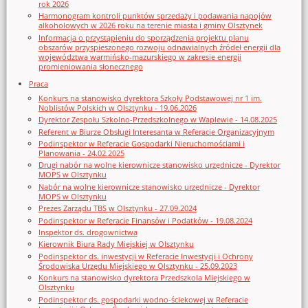
rok 2026
Harmonogram kontroli punktów sprzedaży i podawania napojów
alkoholowych w 2026 roku na terenie miasta i gminy Olsztynek
Informacja o przystąpieniu do sporządzenia projektu planu
obszarów przyspieszonego rozwoju odnawialnych źródeł energii dla
województwa warmińsko-mazurskiego w zakresie energii
promieniowania słonecznego
Praca
Konkurs na stanowisko dyrektora Szkoły Podstawowej nr 1 im.
Noblistów Polskich w Olsztynku - 19.06.2026
Dyrektor Zespołu Szkolno-Przedszkolnego w Waplewie - 14.08.2025
Referent w Biurze Obsługi Interesanta w Referacie Organizacyjnym
Podinspektor w Referacie Gospodarki Nieruchomościami i
Planowania - 24.02.2025
Drugi nabór na wolne kierownicze stanowisko urzędnicze - Dyrektor
MOPS w Olsztynku
Nabór na wolne kierownicze stanowisko urzędnicze - Dyrektor
MOPS w Olsztynku
Prezes Zarządu TBS w Olsztynku - 27.09.2024
Podinspektor w Referacie Finansów i Podatków - 19.08.2024
Inspektor ds. drogownictwa
Kierownik Biura Rady Miejskiej w Olsztynku
Podinspektor ds. inwestycji w Referacie Inwestycji i Ochrony
Środowiska Urzędu Miejskiego w Olsztynku - 25.09.2023
Konkurs na stanowisko dyrektora Przedszkola Miejskiego w
Olsztynku
Podinspektor ds. gospodarki wodno-ściekowej w Referacie