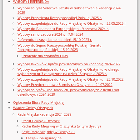
WYBORY I REFERENDA
Wybory sołtysa Sołectwa Zezuty w trakcie trwania kadencji 2024-
2029
Wybory Prezydenta Rzeczypospolitej Polskiej 2025 r.
Wybory uzupełniające do Rady Miejskiej w Olsztynku - 25.05.2025 r
Wybory do Parlamentu Europejskiego - 9 czerwca 2024 r.
Wybory samorządowe 2024 r. - 7.04.2024
Referendum zarządzone na dzień 15.10.2023 r.
Wybory do Sejmu Rzeczypospolitej Polskiej i Senatu
Rzeczypospolitej Polskiej - 15.10.2023
Szkolenie dla członków OKW
Wybory ławników sądów powszechnych na kadencję 2024-2027
Wybory uzupełniające do Rady Miejskiej w Olsztynku w okręgu
wyborczym nr 3 zarządzone na dzień 15 stycznia 2023 r.
Wybory uzupełniające do Rady Miejskiej w Olsztynku - 23.10.2022
Wybory Przedterminowe Burmistrza Olsztynka - 24.07.2022
Wybory sołtysów, rad sołeckich, przewodniczących osiedli i rad
osiedlowych 2024-2029
Ogłoszenia Biura Rady Miejskiej
Władze Gminy Olsztynek
Rada Miejska kadencja 2024-2029
Statut Gminy Olsztynek
Radni Rady Miejskiej w Olsztynku (w tym dyżury)
Sesje Rady Miejskiej w Olsztynku
I sesja - inauguracyjna