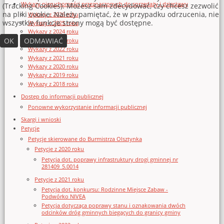
Wykazy nieruchomości przeznaczonych do sprzedaży i dzierżawy
(Tracking Cookies). Możesz sam zdecydować, czy chcesz zezwolić
na pliki cookie. Należy pamiętać, że w przypadku odrzucenia, nie
Wykazy z 2026 roku
wszystkie funkcje strony mogą być dostępne.
Wykazy z 2025 roku
Wykazy z 2024 roku
OK
ODMAWIAĆ
Wykazy z 2023 roku
Wykazy z 2022 roku
Wykazy z 2021 roku
Wykazy z 2020 roku
Wykazy z 2019 roku
Wykazy z 2018 roku
Dostęp do informacji publicznej
Ponowne wykorzystanie informacji publicznej
Skargi i wnioski
Petycje
Petycje skierowane do Burmistrza Olsztynka
Petycje z 2020 roku
Petycja dot. poprawy infrastruktury drogi gminnej nr
281409_5.0014
Petycje z 2021 roku
Petycja dot. konkursu: Rodzinne Miejsce Zabaw -
Podwórko NIVEA
Petycja dotycząca poprawy stanu i oznakowania dwóch
odcinków dróg gminnych biegących do granicy gminy