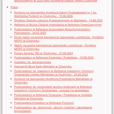
alkoholowych w 2026 roku na terenie miasta i gminy Olsztynek
Praca
Konkurs na stanowisko dyrektora Szkoły Podstawowej nr 1 im.
Noblistów Polskich w Olsztynku - 19.06.2026
Dyrektor Zespołu Szkolno-Przedszkolnego w Waplewie - 14.08.2025
Referent w Biurze Obsługi Interesanta w Referacie Organizacyjnym
Podinspektor w Referacie Gospodarki Nieruchomościami i
Planowania - 24.02.2025
Drugi nabór na wolne kierownicze stanowisko urzędnicze - Dyrektor
MOPS w Olsztynku
Nabór na wolne kierownicze stanowisko urzędnicze - Dyrektor
MOPS w Olsztynku
Prezes Zarządu TBS w Olsztynku - 27.09.2024
Podinspektor w Referacie Finansów i Podatków - 19.08.2024
Inspektor ds. drogownictwa
Kierownik Biura Rady Miejskiej w Olsztynku
Podinspektor ds. inwestycji w Referacie Inwestycji i Ochrony
Środowiska Urzędu Miejskiego w Olsztynku - 25.09.2023
Konkurs na stanowisko dyrektora Przedszkola Miejskiego w
Olsztynku
Podinspektor ds. gospodarki wodno-ściekowej w Referacie
Inwestycji i Ochrony Środowiska - umowa na zastępstwo
Podinspektor w Referacie Finansów i Podatków w Urzędzie
Miejskim w Olsztynku
Podinspektor/inspektor w Referacie Promocji
Podinspektor ds. obronnych, obrony cywilnej i zarządzania
kryzysowego