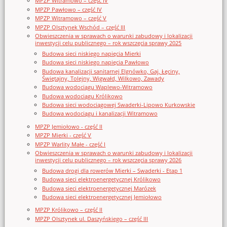
MPZP Witramowo – część IV
MPZP Pawłowo – część IV
MPZP Witramowo – część V
MPZP Olsztynek Wschód – część III
Obwieszczenia w sprawach o warunki zabudowy i lokalizacji
inwestycji celu publicznego – rok wszczęcia sprawy 2025
Budowa sieci niskiego napięcia Mierki
Budowa sieci niskiego napięcia Pawłowo
Budowa kanalizacji sanitarnej Elgnówko, Gaj, Łęciny,
Świętajny, Tolejny, Wigwałd, Wilkowo, Zawady
Budowa wodociągu Waplewo-Witramowo
Budowa wodociągu Królikowo
Budowa sieci wodociągowej Swaderki-Lipowo Kurkowskie
Budowa wodociągu i kanalizacji Witramowo
MPZP Jemiołowo - część II
MPZP Mierki - część V
MPZP Warlity Małe - część I
Obwieszczenia w sprawach o warunki zabudowy i lokalizacji
inwestycji celu publicznego – rok wszczęcia sprawy 2026
Budowa drogi dla rowerów Mierki – Swaderki - Etap 1
Budowa sieci elektroenergetycznej Królikowo
Budowa sieci elektroenergetycznej Marózek
Budowa sieci elektroenergetycznej Jemiołowo
MPZP Królikowo – część II
MPZP Olsztynek ul. Daszyńskiego – część III