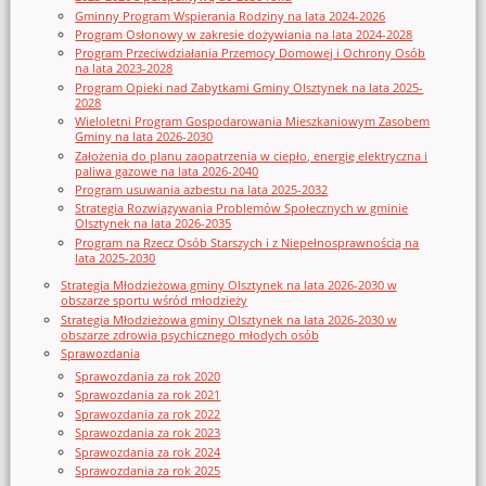
Gminny Program Wspierania Rodziny na lata 2024-2026
Program Osłonowy w zakresie dożywiania na lata 2024-2028
Program Przeciwdziałania Przemocy Domowej i Ochrony Osób
na lata 2023-2028
Program Opieki nad Zabytkami Gminy Olsztynek na lata 2025-
2028
Wieloletni Program Gospodarowania Mieszkaniowym Zasobem
Gminy na lata 2026-2030
Założenia do planu zaopatrzenia w ciepło, energię elektryczna i
paliwa gazowe na lata 2026-2040
Program usuwania azbestu na lata 2025-2032
Strategia Rozwiązywania Problemów Społecznych w gminie
Olsztynek na lata 2026-2035
Program na Rzecz Osób Starszych i z Niepełnosprawnością na
lata 2025-2030
Strategia Młodzieżowa gminy Olsztynek na lata 2026-2030 w
obszarze sportu wśród młodzieży
Strategia Młodzieżowa gminy Olsztynek na lata 2026-2030 w
obszarze zdrowia psychicznego młodych osób
Sprawozdania
Sprawozdania za rok 2020
Sprawozdania za rok 2021
Sprawozdania za rok 2022
Sprawozdania za rok 2023
Sprawozdania za rok 2024
Sprawozdania za rok 2025