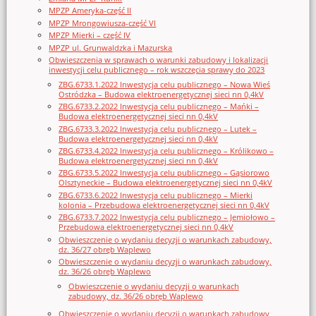
MPZP Ameryka-część II
MPZP Mrongowiusza-część VI
MPZP Mierki – część IV
MPZP ul. Grunwaldzka i Mazurska
Obwieszczenia w sprawach o warunki zabudowy i lokalizacji
inwestycji celu publicznego – rok wszczęcia sprawy do 2023
ZBG.6733.1.2022 Inwestycja celu publicznego – Nowa Wieś
Ostródzka – Budowa elektroenergetycznej sieci nn 0,4kV
ZBG.6733.2.2022 Inwestycja celu publicznego – Mańki –
Budowa elektroenergetycznej sieci nn 0,4kV
ZBG.6733.3.2022 Inwestycja celu publicznego – Lutek –
Budowa elektroenergetycznej sieci nn 0,4kV
ZBG.6733.4.2022 Inwestycja celu publicznego – Królikowo –
Budowa elektroenergetycznej sieci nn 0,4kV
ZBG.6733.5.2022 Inwestycja celu publicznego – Gąsiorowo
Olsztyneckie – Budowa elektroenergetycznej sieci nn 0,4kV
ZBG.6733.6.2022 Inwestycja celu publicznego – Mierki
kolonia – Przebudowa elektroenergetycznej sieci nn 0,4kV
ZBG.6733.7.2022 Inwestycja celu publicznego – Jemiołowo –
Przebudowa elektroenergetycznej sieci nn 0,4kV
Obwieszczenie o wydaniu decyzji o warunkach zabudowy,
dz. 36/27 obręb Waplewo
Obwieszczenie o wydaniu decyzji o warunkach zabudowy,
dz. 36/26 obręb Waplewo
Obwieszczenie o wydaniu decyzji o warunkach
zabudowy, dz. 36/26 obręb Waplewo
Obwieszczenie o wydaniu decyzji o warunkach zabudowy,