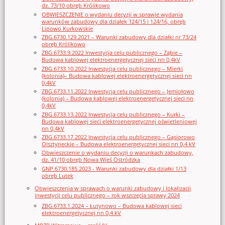
dz. 73/10 obręb Królikowo
OBWIESZCZENIE o wydaniu decyzji w sprawie wydania
warunków zabudowy dla działek 124/15 i 124/16, obręb
Lipowo Kurkowskie
ZBG.6730.129.2021 – Warunki zabudowy dla działki nr 73/24
obręb Królikowo
ZBG.6733.9.2022 Inwestycja celu publicznego – Ząbie –
Budowa kablowej elektroenergetycznej sieci nn 0,4kV
ZBG.6733.10.2022 Inwestycja celu publicznego – Mierki
(kolonia)– Budowa kablowej elektroenergetycznej sieci nn
0,4kV
ZBG.6733.11.2022 Inwestycja celu publicznego – Jemiołowo
(kolonia) – Budowa kablowej elektroenergetycznej sieci nn
0,4kV
ZBG.6733.13.2022 Inwestycja celu publicznego – Kurki –
Budowa kablowej sieci elektroenergetycznej oświetleniowej
nn 0,4kV
ZBG.6733.17.2022 Inwestycja celu publicznego – Gąsiorowo
Olsztyneckie – Budowa elektroenergetycznej sieci nn 0,4 kV
Obwieszczenie o wydaniu decyzji o warunkach zabudowy,
dz. 41/10 obręb Nowa Wieś Ostródzka
GNP.6730.185.2023 - Warunki zabudowy dla działki 1/13
obręb Lutek
Obwieszczenia w sprawach o warunki zabudowy i lokalizacji
inwestycji celu publicznego – rok wszczęcia sprawy 2024
ZBG.6733.1.2024 – Łutynowo – Budowa kablowej sieci
elektroenergetycznej nn 0,4 kV