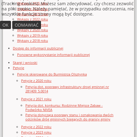
(Tracking Cookies). Możesz sam zdecydować, czy chcesz zezwolić
Wykazy z 2025 roku
na pliki cookie. Należy pamiętać, że w przypadku odrzucenia, nie
Wykazy z 2024 roku
wszystkie funkcje strony mogą być dostępne.
Wykazy z 2023 roku
Wykazy z 2022 roku
OK
ODMAWIAĆ
Wykazy z 2021 roku
Wykazy z 2020 roku
Wykazy z 2019 roku
Wykazy z 2018 roku
Dostęp do informacji publicznej
Ponowne wykorzystanie informacji publicznej
Skargi i wnioski
Petycje
Petycje skierowane do Burmistrza Olsztynka
Petycje z 2020 roku
Petycja dot. poprawy infrastruktury drogi gminnej nr
281409_5.0014
Petycje z 2021 roku
Petycja dot. konkursu: Rodzinne Miejsce Zabaw -
Podwórko NIVEA
Petycja dotycząca poprawy stanu i oznakowania dwóch
odcinków dróg gminnych biegących do granicy gminy
Petycje z 2022 roku
Petycje z 2023 roku