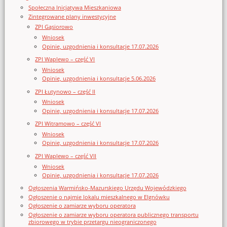
Społeczna Inicjatywa Mieszkaniowa
Zintegrowane plany inwestycyjne
ZPI Gąsiorowo
Wniosek
Opinie, uzgodnienia i konsultacje 17.07.2026
ZPI Waplewo – część VI
Wniosek
Opinie, uzgodnienia i konsultacje 5.06.2026
ZPI Łutynowo – część II
Wniosek
Opinie, uzgodnienia i konsultacje 17.07.2026
ZPI Witramowo – część VI
Wniosek
Opinie, uzgodnienia i konsultacje 17.07.2026
ZPI Waplewo – część VII
Wniosek
Opinie, uzgodnienia i konsultacje 17.07.2026
Ogłoszenia Warmińsko-Mazurskiego Urzędu Wojewódzkiego
Ogłoszenie o najmie lokalu mieszkalnego w Elgnówku
Ogłoszenie o zamiarze wyboru operatora
Ogłoszenie o zamiarze wyboru operatora publicznego transportu
zbiorowego w trybie przetargu nieograniczonego