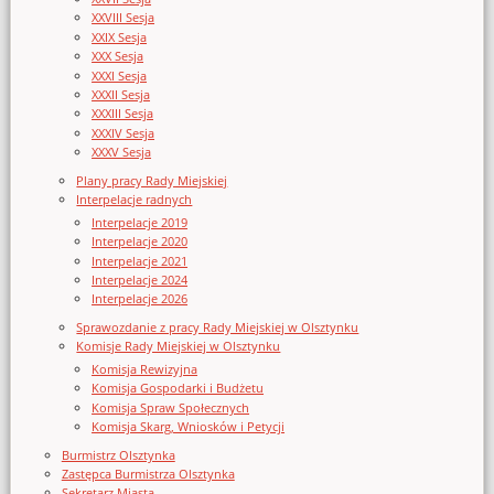
XXVIII Sesja
XXIX Sesja
XXX Sesja
XXXI Sesja
XXXII Sesja
XXXIII Sesja
XXXIV Sesja
XXXV Sesja
Plany pracy Rady Miejskiej
Interpelacje radnych
Interpelacje 2019
Interpelacje 2020
Interpelacje 2021
Interpelacje 2024
Interpelacje 2026
Sprawozdanie z pracy Rady Miejskiej w Olsztynku
Komisje Rady Miejskiej w Olsztynku
Komisja Rewizyjna
Komisja Gospodarki i Budżetu
Komisja Spraw Społecznych
Komisja Skarg, Wniosków i Petycji
Burmistrz Olsztynka
Zastępca Burmistrza Olsztynka
Sekretarz Miasta