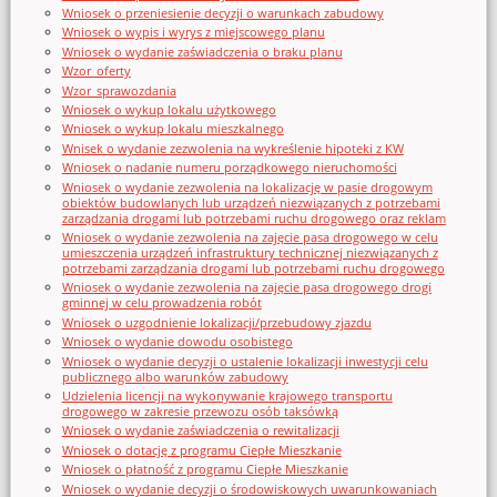
Wniosek o przeniesienie decyzji o warunkach zabudowy
Wniosek o wypis i wyrys z miejscowego planu
Wniosek o wydanie zaświadczenia o braku planu
Wzor_oferty
Wzor_sprawozdania
Wniosek o wykup lokalu użytkowego
Wniosek o wykup lokalu mieszkalnego
Wnisek o wydanie zezwolenia na wykreślenie hipoteki z KW
Wniosek o nadanie numeru porządkowego nieruchomości
Wniosek o wydanie zezwolenia na lokalizację w pasie drogowym
obiektów budowlanych lub urządzeń niezwiązanych z potrzebami
zarządzania drogami lub potrzebami ruchu drogowego oraz reklam
Wniosek o wydanie zezwolenia na zajęcie pasa drogowego w celu
umieszczenia urządzeń infrastruktury technicznej niezwiązanych z
potrzebami zarządzania drogami lub potrzebami ruchu drogowego
Wniosek o wydanie zezwolenia na zajęcie pasa drogowego drogi
gminnej w celu prowadzenia robót
Wniosek o uzgodnienie lokalizacji/przebudowy zjazdu
Wniosek o wydanie dowodu osobistego
Wniosek o wydanie decyzji o ustalenie lokalizacji inwestycji celu
publicznego albo warunków zabudowy
Udzielenia licencji na wykonywanie krajowego transportu
drogowego w zakresie przewozu osób taksówką
Wniosek o wydanie zaświadczenia o rewitalizacji
Wniosek o dotację z programu Ciepłe Mieszkanie
Wniosek o płatność z programu Ciepłe Mieszkanie
Wniosek o wydanie decyzji o środowiskowych uwarunkowaniach