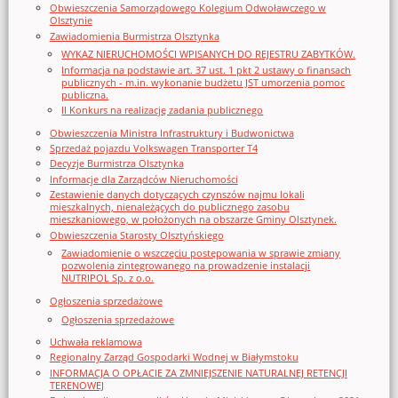
Obwieszczenia Samorządowego Kolegium Odwoławczego w
Olsztynie
Zawiadomienia Burmistrza Olsztynka
WYKAZ NIERUCHOMOŚCI WPISANYCH DO REJESTRU ZABYTKÓW.
Informacja na podstawie art. 37 ust. 1 pkt 2 ustawy o finansach
publicznych - m.in. wykonanie budżetu JST umorzenia pomoc
publiczna.
II Konkurs na realizację zadania publicznego
Obwieszczenia Ministra Infrastruktury i Budwonictwa
Sprzedaż pojazdu Volkswagen Transporter T4
Decyzje Burmistrza Olsztynka
Informacje dla Zarządców Nieruchomości
Zestawienie danych dotyczących czynszów najmu lokali
mieszkalnych, nienależących do publicznego zasobu
mieszkaniowego, w położonych na obszarze Gminy Olsztynek.
Obwieszczenia Starosty Olsztyńskiego
Zawiadomienie o wszczęciu postępowania w sprawie zmiany
pozwolenia zintegrowanego na prowadzenie instalacji
NUTRIPOL Sp. z o.o.
Ogłoszenia sprzedażowe
Ogłoszenia sprzedażowe
Uchwała reklamowa
Regionalny Zarząd Gospodarki Wodnej w Białymstoku
INFORMACJA O OPŁACIE ZA ZMNIEJSZENIE NATURALNEJ RETENCJI
TERENOWEJ