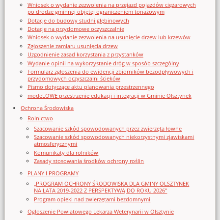
Wniosek o wydanie zezwolenia na przejazd pojazdów ciężarowych
po drodze gminnej objętej ograniczeniem tonażowym
Dotacje do budowy studni głębinowych
Dotacje na przydomowe oczyszczalnie
Wniosek o wydanie zezwolenia na usunięcie drzew lub krzewów
Zgłoszenie zamiaru usunięcia drzew
Uzgodnienie zasad korzystania z przystanków
Wydanie opinii na wykorzystanie dróg w sposób szczególny
Formularz zgłoszenia do ewidencji zbiorników bezodpływowych i
przydomowych oczyszczalni ścieków
Pismo dotyczące aktu planowania przestrzennego
modeLOWE przestrzenie edukacji i integracji w Gminie Olsztynek
Ochrona Środowiska
Rolnictwo
Szacowanie szkód spowodowanych przez zwierzęta łowne
Szacowanie szkód spowodowanych niekorzystnymi zjawiskami
atmosferycznymi
Komunikaty dla rolników
Zasady stosowania środków ochrony roślin
PLANY I PROGRAMY
„PROGRAM OCHRONY ŚRODOWISKA DLA GMINY OLSZTYNEK
NA LATA 2019-2022 Z PERSPEKTYWĄ DO ROKU 2026”
Program opieki nad zwierzętami bezdomnymi
Ogloszenie Powiatowego Lekarza Weterynarii w Olsztynie