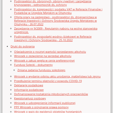
Podinspektor ds. obronnych, obrony cywilnej i zarządzania
kryzysowego - pełnomocnik ds. ochrony
Podinspektor ds. księgowości i podatku VAT w Referacie Finansów i
Podatków w Urzędzie Miejskim w Olsztynku
Oferta pracy na zastępstwo - podinspektor ds. drogownictwa w
Referacie Inwestycji i Ochrony Środowiska Urzędu Miejskiego w
Olsztynku - 26.07.2022
Zarządzenie nr 9/2009 - Regulamin naboru na wolne stanowiska
urzędnicze.
Podinspektor ds. gospodarki wodno–ściekowej w Referacie
Inwestycji i Ochrony Środowiska - 25.10.2022
Druki do pobrania
Oświadczenie o rocznej wartości sprzedanego alkoholu
Wniosek o zezwolenie na sprzedaz alkoholu
Wniosek o zakup węgla w cenie preferencyjnej
Fundusz Sołecki - dokumenty
Zmiana zadania funduszu sołeckiego
Wniosek o wydanie odpisu aktu urodzenia, małżeństwa lub zgonu
Przedłużenie terminu płatności z powodu COVID-19
Deklaracje podatkowe
Informacje podatkowe
Dofinansowanie kształcenia młodocianych pracowników
Kwestonariusz osobowy
Wniosek o udostępnienie informacji publicznej
PPF Wniosek o przyznanie prawa pomocy
Wniosek o wpis do ewidencji obiektów hotelarskich