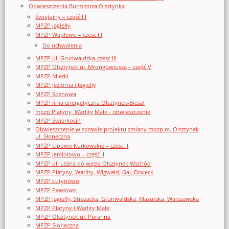
Obwieszczenia Burmistrza Olsztynka
Świętajny – część III
MPZP Jagiełły
MPZP Waplewo – czesc III
Do uchwalenia
MPZP ul. Grunwaldzka-czesc III
MPZP Olsztynek ul. Mrongowiusza – część V
MPZP Mierki
MPZP Jeziorna i Jagielly
MPZP Sosnowa
MPZP linia energetyczna Olsztynek-Biesal
mpzp Platyny, Warlity Małe - obwieszczenie
MPZP Świerkocin
Obwieszczenie w sprawie projektu zmiany mpzp m. Olsztynek
ul. Słoneczna
MPZP Lipowo Kurkowskie – czesc II
MPZP Jemiołowo – część II
MPZP ul. Leśna do węzła Olsztynek Wschód
MPZP Platyny, Warlity, Wigwałd, Gaj, Drwęck
MPZP Łutynowo
MPZP Pawłowo
MPZP Jagielly, Strazacka, Grunwaldzka, Mazurska, Warszawska
MPZP Platyny i Warlity Małe
MPZP Olsztynek ul. Poranna
MPZP Słoneczna