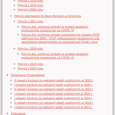
Petycje z 2024 roku
Petycje z 2025 roku
Petycje z 2026 roku
Petycje skierowane do Rady Miejskiej w Olsztynku
Petycje z 2021 roku
Petycja dot. podjęcia uchwały w sprawie gwarancji
producentów szczepionek na COVID-19
Petycja dot. podjęcia uchwały poierającej list otwarty STOP
zabójczenmu GMO - STOP niebezpiecznej szczepionce oraz
zaprzestania eksperymentu na mieszkańcach Polski i inne
Petycje z 2020 roku
Petycja dot. podjęcia uchwały w sprawie gwarancji
producentów szczepionek na COVID-19
Petycje z 2023 roku
Petycje z 2025 roku
Organizacje Pozarządowe
II otwarty konkurs na realizację zadań publicznych w 2026 r.
I otwarty konkurs na realizację zadań publicznych w 2026 r.
II otwarty konkurs na realizację zadań publicznych w 2025 r.
I otwarty konkurs na realizację zadań publicznych w 2025 r.
I otwarty konkurs na realizację zadań publicznych w 2024 r.
II otwarty konkurs na realizację zadań publicznych w 2023 r.
I otwarty konkurs na realizację zadań publicznych w 2023 r.
Ogłoszenia