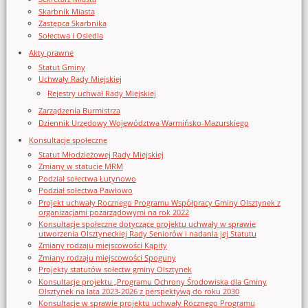
Skarbnik Miasta
Zastępca Skarbnika
Sołectwa i Osiedla
Akty prawne
Statut Gminy
Uchwały Rady Miejskiej
Rejestry uchwał Rady Miejskiej
Zarządzenia Burmistrza
Dziennik Urzędowy Województwa Warmińsko-Mazurskiego
Konsultacje społeczne
Statut Młodzieżowej Rady Miejskiej
Zmiany w statucie MRM
Podział sołectwa Łutynowo
Podział sołectwa Pawłowo
Projekt uchwały Rocznego Programu Współpracy Gminy Olsztynek z
organizacjami pozarządowymi na rok 2022
Konsultacje społeczne dotyczące projektu uchwały w sprawie
utworzenia Olsztyneckiej Rady Seniorów i nadania jej Statutu
Zmiany rodzaju miejscowości Kąpity
Zmiany rodzaju miejscowości Spoguny
Projekty statutów sołectw gminy Olsztynek
Konsultacje projektu „Programu Ochrony Środowiska dla Gminy
Olsztynek na lata 2023-2026 z perspektywą do roku 2030
Konsultacje w sprawie projektu uchwały Rocznego Programu