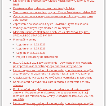
Dni wolne dla pracowników Urzędu Miejskiego w Olsztynku w 2021
roku
Państwowe Gospodarstwo Wodne - Wody Polskie
Zaproszenie na spotkanie - program Czyste Powietrze grudzień 2021
Ogłoszenie o zamiarze wyboru operatora publicznego transportu
zbiorowego
Zaproszenie na spotkania Czyste Powietrze Czyste Mieszkanie
Wybory do walnych zgromadzeń izb rolniczych
NIEOGRANICZONY PRZETARG PISEMNY NA SPRZEDAŻ POJAZDU
SPECJALNEGO STAR 200 PM 18P
Plan ogólny gminy
Uzgodnienia 16.02.2026
Uzgodnienia 13.05.2026
Uzgodnienia 29.05.2026
Projekt przekazany do uchwalenia
RGGIOŚ.6220.5.2024 Zawiadomienie - Obwieszczenie o wszczęciu
postępowania administracyjnego budowa farmy Mielno
Harmonogram kontroli punktów sprzedaży i podawania napojów
alkoholowych w 2025 roku na terenie miasta i gminy Olsztynek
Obwieszczenia Marszałka województwa Warmińsko-Mazurskiego
Konkurs ofert na wybór realizatora zadania w zakresie ochrony
zdrowia
Konkurs ofert na wybór realizatora zadania w zakresie ochrony
zdrowia - Program polityki zdrowotnej w zakresie rehabilitacji
leczniczej dla mieszkańców Gminy Olsztynek na lata 2025-2027 na
rok 2026
Harmonogram kontroli punktów sprzedaży i podawania napojów