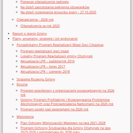
Pierwsze oświadczenie radnego
Na dzień zaprzestania pełnienia obowiązków
Na dzień rozwiązania stosunku pracy - 27.10.2025
Oświadczenia - 2026 rok
Oświadczenia za rok 2025
Raport o stanie Gminy
Plany, programy, strategie i ich wykonanie
Ponadlokalny Program Rewitalizacji Miast Sieci Cittaslow
Program rewitalizacji sieci miast
Lokalny Program Rewitalizacji gminy Olsztynek
Aktualizacja LPR – październik 2016
Aktualizacja LPR – lipiec 2017
Aktualizacja LPR – czerwiec 2018
Strategia Rozwoju Gminy
Roczne
Program współpracy z organizacjami pozarządowymi na 2026
rok
Gminny Program Profilaktyki i Rozwiązywania Problemów
Alkoholowych oraz Przeciwdziałania Narkomanii na 2026 rok
Program opieki nad zwierzętami na 2026 rok
Wieloletnie
Plan Odnowy Miejscowości Waplewo na lata 2021-2028
Program Ochrony Środowiska dla Gminy Olsztynek na lata
2023-2026 z perspektywą do 2030 roku