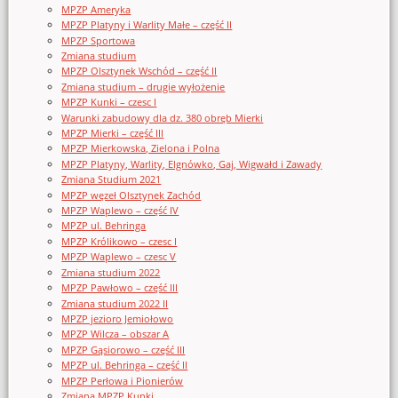
MPZP Ameryka
MPZP Platyny i Warlity Małe – część II
MPZP Sportowa
Zmiana studium
MPZP Olsztynek Wschód – część II
Zmiana studium – drugie wyłożenie
MPZP Kunki – czesc I
Warunki zabudowy dla dz. 380 obręb Mierki
MPZP Mierki – część III
MPZP Mierkowska, Zielona i Polna
MPZP Platyny, Warlity, Elgnówko, Gaj, Wigwałd i Zawady
Zmiana Studium 2021
MPZP węzeł Olsztynek Zachód
MPZP Waplewo – część IV
MPZP ul. Behringa
MPZP Królikowo – czesc I
MPZP Waplewo – czesc V
Zmiana studium 2022
MPZP Pawłowo – część III
Zmiana studium 2022 II
MPZP jezioro Jemiołowo
MPZP Wilcza – obszar A
MPZP Gąsiorowo – część III
MPZP ul. Behringa – część II
MPZP Perłowa i Pionierów
Zmiana MPZP Kunki