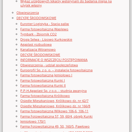
Wykaz urzędowych lekarzy weterynarii do badania mięsa na
użytek własny
Obwieszczenia
DECYZJE ŚRODOWISKOWE
Eurotter Logistyka - Stacja paliw
Farma fotowoltaiczna Waplewo
Tymbark - Zbiornik CO2
Droga Selwa - Lipowo Kurkowskie
Agaplast rozbudowa
Kanalizacja Witramowo
DECYZJE ŚRODOWISKOWE
INFORMACJE O WSZCZĘCIU POSTĘPOWANIA
Obwieszczenia - udział społeczeństwa
Europrofil Sp. z o. o. – instalacja fotowoltaiczna
Farma fotowoltaiczna Jemiołowo I
Farma fotowoltaiczna Kunki I
Farma fotowoltaiczna Kunki II
P.P-H.Agaplast Sp. z o.o. - studnia awaryjna
Farma fotowoltaiczna Królikowo
Osiedle Mieszkaniowe, Królikowo dz. nr 42/7
Osiedle Mieszkaniowe, Królikowo dz. nr 166/8
Farma fotowoltaiczna Wilkowo 106-6, 106-11
Farma Fotowoltaiczna 57, 59, 60/4, obręb Kunki
Jemiołowo 170/1
Farma Fotowoltaiczna 49, 50, 160/5, Pawłowo