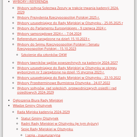
WYBORY I REFERENDA
Wybory sołtysa Sołectwa Zezuty w trakcie trwania kadencji 2024-
2029
Wybory Prezydenta Rzeczypospolitej Polskiej 2025 r.
Wybory uzupełniające do Rady Miejskiej w Olsztynku - 25.05.2025 r
Wybory do Parlamentu Europejskiego - 9 czerwca 2024 r.
Wybory samorządowe 2024 r. - 7.04.2024
Referendum zarządzone na dzień 15.10.2023 r.
Wybory do Sejmu Rzeczypospolitej Polskiej i Senatu
Rzeczypospolitej Polskiej - 15.10.2023
Szkolenie dla członków OKW
Wybory ławników sądów powszechnych na kadencję 2024-2027
Wybory uzupełniające do Rady Miejskiej w Olsztynku w okręgu
wyborczym nr 3 zarządzone na dzień 15 stycznia 2023 r.
Wybory uzupełniające do Rady Miejskiej w Olsztynku - 23.10.2022
Wybory Przedterminowe Burmistrza Olsztynka - 24.07.2022
Wybory sołtysów, rad sołeckich, przewodniczących osiedli i rad
osiedlowych 2024-2029
Ogłoszenia Biura Rady Miejskiej
Władze Gminy Olsztynek
Rada Miejska kadencja 2024-2029
Statut Gminy Olsztynek
Radni Rady Miejskiej w Olsztynku (w tym dyżury)
Sesje Rady Miejskiej w Olsztynku
I sesja - inauguracyjna