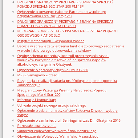
DRUGI NIEOGRANICZONY PRZETARG PISEMNY NA SPRZEDAŻ
POJAZDU SPECJALNEGO STAR 200 PM 18P
Ogłoszenie o otwartym naborze Partnera do wspólnego
przygotowania i realizacji projektu
DRUGI NIEOGRANICZONY PRZETARG PISEMNY NA SPRZEDAŻ
POJAZDU OSOBOWEGO FIAT DOBLO
NIEOGRANICZONY PRZETARG PISEMNY NA SPRZEDAŻ POJAZDU
OSOBOWEGO FIAT DOBLO
Instytut Meteorologii i Gospodarki Wodnej
Decyzja w sprawie zatwierdzenia taryf dla zbiorowego zaopatrzenia
w wodę i zbiorowego odprowadzania ścieków
Ogólny schemat procedury kontroli przestrzegania zasad i
warunków korzystania z zezwoleń na sprzedaż napojów
alkoholowych w gminie Olsztynek
Ogłoszenie o sprzedaży ciągnika Ursus C-360
MPZP Samagowo – czesc I
Rezygnacja z realizacji zadania pn. "Odkrycie tajemnic pomnika
Tannenbergu"
Nieograniczony Przetargu Pisemny Na Sprzedaż Pojazdu
Specjalnego Marki Star_200
Informacje i komunikaty
Uchwała projekt nowego ustroju szkolnego
Ogłoszenie o zebraniu mieszkańców Sołectwa Drwęck - wybory
sołtysa
Ogłoszenie o zamknięciu ul. Behringa na czas Dni Olsztynka 2016
Pozostałe obwieszczenia
Samorząd Województwa Warmińsko-Mazurskiego
Obwieszczenia Wojewody Warmińsko-Mazurskiego