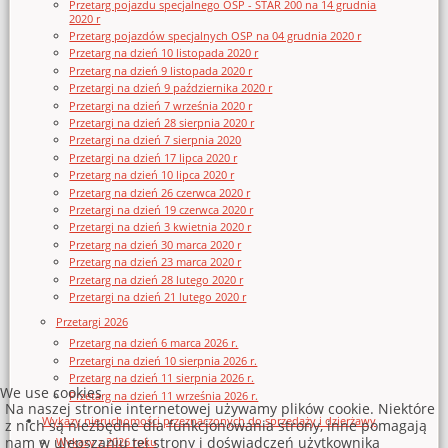
Przetarg pojazdu specjalnego OSP - STAR 200 na 14 grudnia
2020 r
Przetarg pojazdów specjalnych OSP na 04 grudnia 2020 r
Przetarg na dzień 10 listopada 2020 r
Przetarg na dzień 9 listopada 2020 r
Przetargi na dzień 9 października 2020 r
Przetargi na dzień 7 września 2020 r
Przetargi na dzień 28 sierpnia 2020 r
Przetargi na dzień 7 sierpnia 2020
Przetargi na dzień 17 lipca 2020 r
Przetarg na dzień 10 lipca 2020 r
Przetarg na dzień 26 czerwca 2020 r
Przetargi na dzień 19 czerwca 2020 r
Przetargi na dzień 3 kwietnia 2020 r
Przetarg na dzień 30 marca 2020 r
Przetarg na dzień 23 marca 2020 r
Przetarg na dzień 28 lutego 2020 r
Przetargi na dzień 21 lutego 2020 r
Przetargi 2026
Przetarg na dzień 6 marca 2026 r.
Przetargi na dzień 10 sierpnia 2026 r.
Przetarg na dzień 11 sierpnia 2026 r.
We use cookies
Przetarg na dzień 11 września 2026 r.
Na naszej stronie internetowej używamy plików cookie. Niektóre
Wykazy nieruchomości przeznaczonych do sprzedaży i dzierżawy
z nich są niezbędne dla funkcjonowania strony, inne pomagają
nam w ulepszaniu tej strony i doświadczeń użytkownika
Wykazy z 2026 roku