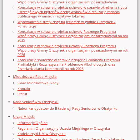
Współpracy Gminy Olsztynek z organizacjami pozarządowymi
Konsultacje w sprawie projektu uchwały w sprawie określenia trybu
i szczegółowych kryteriów oceny wniosków o realizację zadania
publicznego w ramach inicjatywy lokalnej
Wprowadzenie strefy ciszy na jeziorach w gminie Olsztynek –
konsultacje
Konsultacje w sprawie projektu uchwały Rocznego Programu
Współpracy Gminy Olsztynek z organizacjami pozarządowymi na rok
2025
Konsultacje w sprawie projektu uchwały Rocznego Programu
Współpracy Gminy Olsztynek z organizacjami pozarządowymi na rok
2026
Konsultacje społeczne w sprawie przyjęcia Gminnego Programu
Profilaktyki i Rozwiązywania Problemów Alkoholowych oraz
Przeciwdziałania Narkomanii na rok 2026
Młodzieżowa Rada Miejska
Skład Młodzieżowej Rady
Kontakt
Statut
Rada Seniorów w Olsztynku
Nabór kandydatów do II kadencji Rady Seniorów w Olsztynku
Urząd Miejski
Informacje Ogólne
Regulamin Organizacyjny Urzedu Miejskiego w Olsztynku
Kodeks etyki UM w Olsztynku
Dokumentacja dot. Zintegrowanego Systemu Zarządzania Jakością