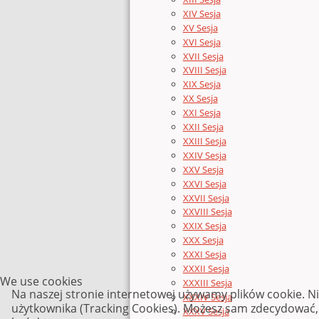
XIV Sesja
XV Sesja
XVI Sesja
XVII Sesja
XVIII Sesja
XIX Sesja
XX Sesja
XXI Sesja
XXII Sesja
XXIII Sesja
XXIV Sesja
XXV Sesja
XXVI Sesja
XXVII Sesja
XXVIII Sesja
XXIX Sesja
XXX Sesja
XXXI Sesja
XXXII Sesja
We use cookies
XXXIII Sesja
Na naszej stronie internetowej używamy plików cookie. N
XXXIV Sesja
użytkownika (Tracking Cookies). Możesz sam zdecydować, c
XXXV Sesja