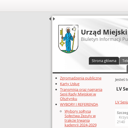
UDOSTĘPNIJ
Urząd Miejski
Biuletyn Informacji Pu
Menu główne
Strona główna
Tel
Dodatkowe zasoby (lewa kolumn
Zgromadzenia publiczne
Głównej 
Jesteś 
Karty Usług
LV Se
Transmisja oraz nagrania
Sesji Rady Miejskiej w
Olsztynku
LV Sesj
WYBORY I REFERENDA
Wybory sołtysa
Szcze
Sołectwa Zezuty w
Krzys
trakcie trwania
2140
kadencji 2024-2029