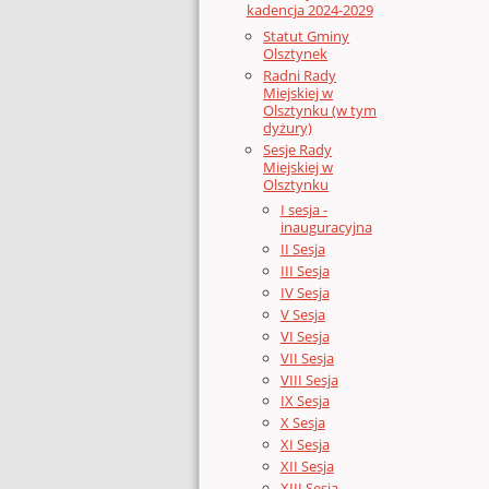
kadencja 2024-2029
Statut Gminy
Olsztynek
Radni Rady
Miejskiej w
Olsztynku (w tym
dyżury)
Sesje Rady
Miejskiej w
Olsztynku
I sesja -
inauguracyjna
II Sesja
III Sesja
IV Sesja
V Sesja
VI Sesja
VII Sesja
VIII Sesja
IX Sesja
X Sesja
XI Sesja
XII Sesja
XIII Sesja