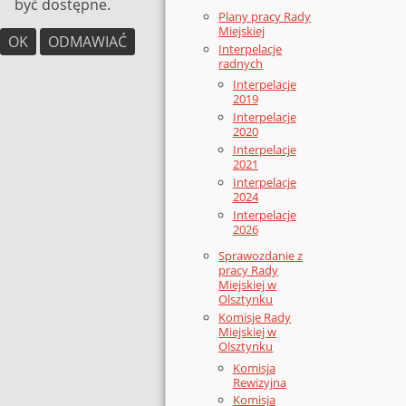
być dostępne.
Plany pracy Rady
Miejskiej
OK
ODMAWIAĆ
Interpelacje
radnych
Interpelacje
2019
Interpelacje
2020
Interpelacje
2021
Interpelacje
2024
Interpelacje
2026
Sprawozdanie z
pracy Rady
Miejskiej w
Olsztynku
Komisje Rady
Miejskiej w
Olsztynku
Komisja
Rewizyjna
Komisja