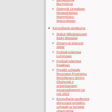
Burmistrza
Dziennik Urzędowy
Województwa
Warmińsko-
Mazurskiego
Konsultacje społeczne
Statut Młodzieżowej
Rady Miejskiej
Zmiany w statucie
MRM
Podział sołectwa
Łutynowo
Podział sołectwa
Pawłowo
Projekt uchwały
Rocznego Programu
Współpracy Gminy
Olsztynek z
organizacjami
pozarządowymi na
rok 2022
Konsultacje społeczne
dotyczące projektu
uchwały w sprawie
utworzenia