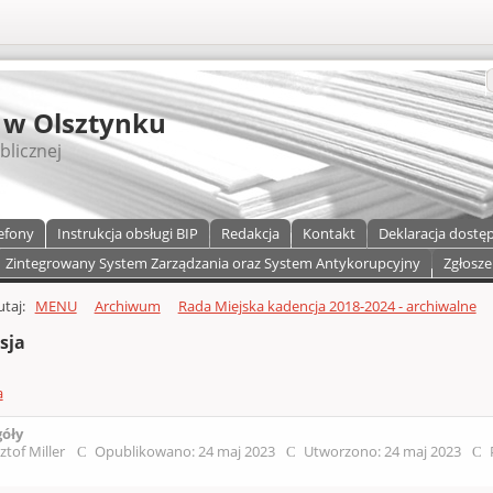
S
 w Olsztynku
blicznej
efony
Instrukcja obsługi BIP
Redakcja
Kontakt
Deklaracja dostę
Zintegrowany System Zarządzania oraz System Antykorupcyjny
Zgłosze
a)
zawartości
tutaj:
MENU
Archiwum
Rada Miejska kadencja 2018-2024 - archiwalne
sja
a
góły
ztof Miller
Opublikowano: 24 maj 2023
Utworzono: 24 maj 2023