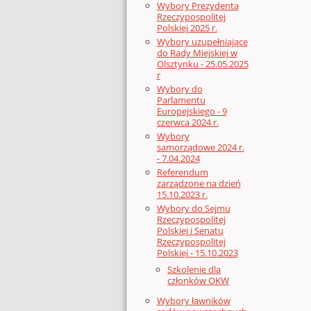
Wybory Prezydenta
Rzeczypospolitej
Polskiej 2025 r.
Wybory uzupełniające
do Rady Miejskiej w
Olsztynku - 25.05.2025
r
Wybory do
Parlamentu
Europejskiego - 9
czerwca 2024 r.
Wybory
samorządowe 2024 r.
- 7.04.2024
Referendum
zarządzone na dzień
15.10.2023 r.
Wybory do Sejmu
Rzeczypospolitej
Polskiej i Senatu
Rzeczypospolitej
Polskiej - 15.10.2023
Szkolenie dla
członków OKW
Wybory ławników