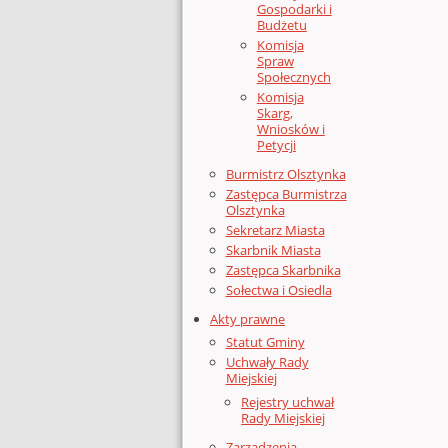
Gospodarki i
Budżetu
Komisja
Spraw
Społecznych
Komisja
Skarg,
Wniosków i
Petycji
Burmistrz Olsztynka
Zastępca Burmistrza
Olsztynka
Sekretarz Miasta
Skarbnik Miasta
Zastępca Skarbnika
Sołectwa i Osiedla
Akty prawne
Statut Gminy
Uchwały Rady
Miejskiej
Rejestry uchwał
Rady Miejskiej
Zarządzenia