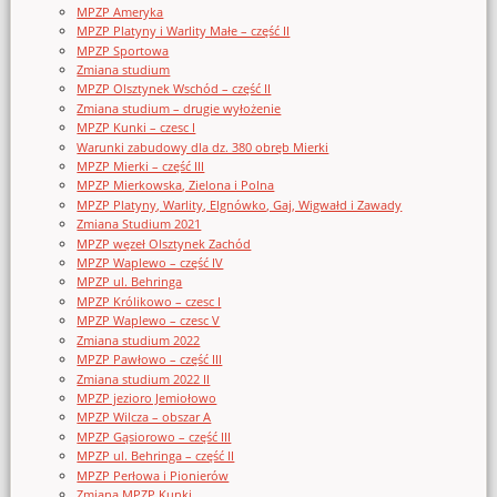
MPZP Ameryka
MPZP Platyny i Warlity Małe – część II
MPZP Sportowa
Zmiana studium
MPZP Olsztynek Wschód – część II
Zmiana studium – drugie wyłożenie
MPZP Kunki – czesc I
Warunki zabudowy dla dz. 380 obręb Mierki
MPZP Mierki – część III
MPZP Mierkowska, Zielona i Polna
MPZP Platyny, Warlity, Elgnówko, Gaj, Wigwałd i Zawady
Zmiana Studium 2021
MPZP węzeł Olsztynek Zachód
MPZP Waplewo – część IV
MPZP ul. Behringa
MPZP Królikowo – czesc I
MPZP Waplewo – czesc V
Zmiana studium 2022
MPZP Pawłowo – część III
Zmiana studium 2022 II
MPZP jezioro Jemiołowo
MPZP Wilcza – obszar A
MPZP Gąsiorowo – część III
MPZP ul. Behringa – część II
MPZP Perłowa i Pionierów
Zmiana MPZP Kunki