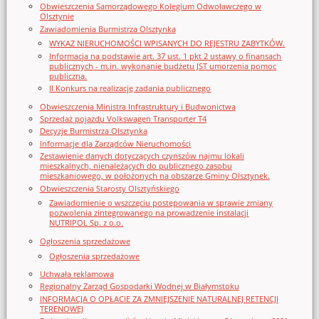
Obwieszczenia Samorządowego Kolegium Odwoławczego w
Olsztynie
Zawiadomienia Burmistrza Olsztynka
WYKAZ NIERUCHOMOŚCI WPISANYCH DO REJESTRU ZABYTKÓW.
Informacja na podstawie art. 37 ust. 1 pkt 2 ustawy o finansach
publicznych - m.in. wykonanie budżetu JST umorzenia pomoc
publiczna.
II Konkurs na realizację zadania publicznego
Obwieszczenia Ministra Infrastruktury i Budwonictwa
Sprzedaż pojazdu Volkswagen Transporter T4
Decyzje Burmistrza Olsztynka
Informacje dla Zarządców Nieruchomości
Zestawienie danych dotyczących czynszów najmu lokali
mieszkalnych, nienależących do publicznego zasobu
mieszkaniowego, w położonych na obszarze Gminy Olsztynek.
Obwieszczenia Starosty Olsztyńskiego
Zawiadomienie o wszczęciu postępowania w sprawie zmiany
pozwolenia zintegrowanego na prowadzenie instalacji
NUTRIPOL Sp. z o.o.
Ogłoszenia sprzedażowe
Ogłoszenia sprzedażowe
Uchwała reklamowa
Regionalny Zarząd Gospodarki Wodnej w Białymstoku
INFORMACJA O OPŁACIE ZA ZMNIEJSZENIE NATURALNEJ RETENCJI
TERENOWEJ