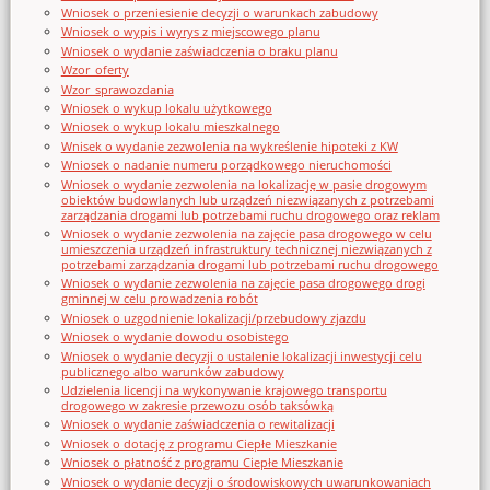
Wniosek o przeniesienie decyzji o warunkach zabudowy
Wniosek o wypis i wyrys z miejscowego planu
Wniosek o wydanie zaświadczenia o braku planu
Wzor_oferty
Wzor_sprawozdania
Wniosek o wykup lokalu użytkowego
Wniosek o wykup lokalu mieszkalnego
Wnisek o wydanie zezwolenia na wykreślenie hipoteki z KW
Wniosek o nadanie numeru porządkowego nieruchomości
Wniosek o wydanie zezwolenia na lokalizację w pasie drogowym
obiektów budowlanych lub urządzeń niezwiązanych z potrzebami
zarządzania drogami lub potrzebami ruchu drogowego oraz reklam
Wniosek o wydanie zezwolenia na zajęcie pasa drogowego w celu
umieszczenia urządzeń infrastruktury technicznej niezwiązanych z
potrzebami zarządzania drogami lub potrzebami ruchu drogowego
Wniosek o wydanie zezwolenia na zajęcie pasa drogowego drogi
gminnej w celu prowadzenia robót
Wniosek o uzgodnienie lokalizacji/przebudowy zjazdu
Wniosek o wydanie dowodu osobistego
Wniosek o wydanie decyzji o ustalenie lokalizacji inwestycji celu
publicznego albo warunków zabudowy
Udzielenia licencji na wykonywanie krajowego transportu
drogowego w zakresie przewozu osób taksówką
Wniosek o wydanie zaświadczenia o rewitalizacji
Wniosek o dotację z programu Ciepłe Mieszkanie
Wniosek o płatność z programu Ciepłe Mieszkanie
Wniosek o wydanie decyzji o środowiskowych uwarunkowaniach