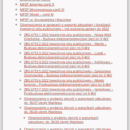
MPZP Ameryka-część II
MPZP Mrongowiusza-część VI
MPZP Mierki – część IV
MPZP ul. Grunwaldzka i Mazurska
Obwieszczenia w sprawach o warunki zabudowy i lokalizacji
inwestycji celu publicznego – rok wszczęcia sprawy do 2023
ZBG.6733.1.2022 Inwestycja celu publicznego – Nowa Wieś
Ostródzka – Budowa elektroenergetycznej sieci nn 0,4kV
ZBG.6733.2.2022 Inwestycja celu publicznego – Mańki –
Budowa elektroenergetycznej sieci nn 0,4kV
ZBG.6733.3.2022 Inwestycja celu publicznego – Lutek –
Budowa elektroenergetycznej sieci nn 0,4kV
ZBG.6733.4.2022 Inwestycja celu publicznego – Królikowo –
Budowa elektroenergetycznej sieci nn 0,4kV
ZBG.6733.5.2022 Inwestycja celu publicznego – Gąsiorowo
Olsztyneckie – Budowa elektroenergetycznej sieci nn 0,4kV
ZBG.6733.6.2022 Inwestycja celu publicznego – Mierki
kolonia – Przebudowa elektroenergetycznej sieci nn 0,4kV
ZBG.6733.7.2022 Inwestycja celu publicznego – Jemiołowo –
Przebudowa elektroenergetycznej sieci nn 0,4kV
Obwieszczenie o wydaniu decyzji o warunkach zabudowy,
dz. 36/27 obręb Waplewo
Obwieszczenie o wydaniu decyzji o warunkach zabudowy,
dz. 36/26 obręb Waplewo
Obwieszczenie o wydaniu decyzji o warunkach
zabudowy, dz. 36/26 obręb Waplewo
Obwieszczenie o wydaniu decyzji o warunkach zabudowy,