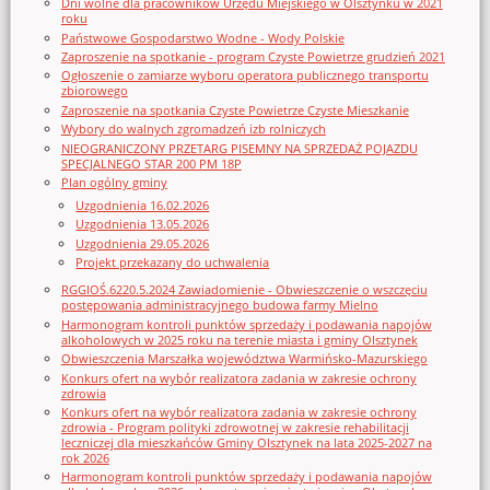
Dni wolne dla pracowników Urzędu Miejskiego w Olsztynku w 2021
roku
Państwowe Gospodarstwo Wodne - Wody Polskie
Zaproszenie na spotkanie - program Czyste Powietrze grudzień 2021
Ogłoszenie o zamiarze wyboru operatora publicznego transportu
zbiorowego
Zaproszenie na spotkania Czyste Powietrze Czyste Mieszkanie
Wybory do walnych zgromadzeń izb rolniczych
NIEOGRANICZONY PRZETARG PISEMNY NA SPRZEDAŻ POJAZDU
SPECJALNEGO STAR 200 PM 18P
Plan ogólny gminy
Uzgodnienia 16.02.2026
Uzgodnienia 13.05.2026
Uzgodnienia 29.05.2026
Projekt przekazany do uchwalenia
RGGIOŚ.6220.5.2024 Zawiadomienie - Obwieszczenie o wszczęciu
postępowania administracyjnego budowa farmy Mielno
Harmonogram kontroli punktów sprzedaży i podawania napojów
alkoholowych w 2025 roku na terenie miasta i gminy Olsztynek
Obwieszczenia Marszałka województwa Warmińsko-Mazurskiego
Konkurs ofert na wybór realizatora zadania w zakresie ochrony
zdrowia
Konkurs ofert na wybór realizatora zadania w zakresie ochrony
zdrowia - Program polityki zdrowotnej w zakresie rehabilitacji
leczniczej dla mieszkańców Gminy Olsztynek na lata 2025-2027 na
rok 2026
Harmonogram kontroli punktów sprzedaży i podawania napojów