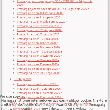
Przetarg pojazdu specjalnego OSP - STAR 200 na 14 grudnia
2020 r
Przetarg pojazdów specjalnych OSP na 04 grudnia 2020 r
Przetarg na dzień 10 listopada 2020 r
Przetarg na dzień 9 listopada 2020 r
Przetargi na dzień 9 października 2020 r
Przetargi na dzień 7 września 2020 r
Przetargi na dzień 28 sierpnia 2020 r
Przetargi na dzień 7 sierpnia 2020
Przetargi na dzień 17 lipca 2020 r
Przetarg na dzień 10 lipca 2020 r
Przetarg na dzień 26 czerwca 2020 r
Przetargi na dzień 19 czerwca 2020 r
Przetargi na dzień 3 kwietnia 2020 r
Przetarg na dzień 30 marca 2020 r
Przetarg na dzień 23 marca 2020 r
Przetarg na dzień 28 lutego 2020 r
Przetargi na dzień 21 lutego 2020 r
Przetargi 2026
Przetarg na dzień 6 marca 2026 r.
Przetargi na dzień 10 sierpnia 2026 r.
Przetarg na dzień 11 sierpnia 2026 r.
We use cookies
Przetarg na dzień 11 września 2026 r.
Na naszej stronie internetowej używamy plików cookie. Niektóre
Wykazy nieruchomości przeznaczonych do sprzedaży i dzierżawy
z nich są niezbędne dla funkcjonowania strony, inne pomagają
nam w ulepszaniu tej strony i doświadczeń użytkownika
Wykazy z 2026 roku