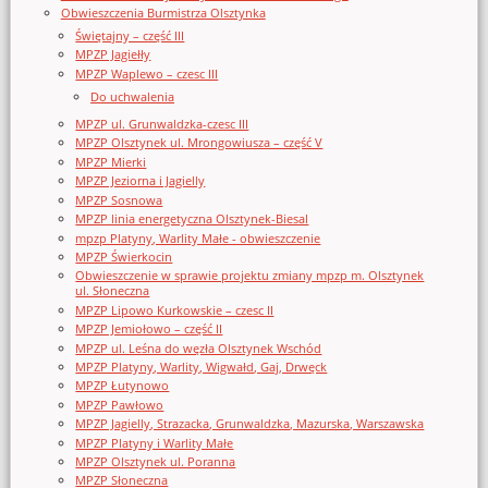
Obwieszczenia Burmistrza Olsztynka
Świętajny – część III
MPZP Jagiełły
MPZP Waplewo – czesc III
Do uchwalenia
MPZP ul. Grunwaldzka-czesc III
MPZP Olsztynek ul. Mrongowiusza – część V
MPZP Mierki
MPZP Jeziorna i Jagielly
MPZP Sosnowa
MPZP linia energetyczna Olsztynek-Biesal
mpzp Platyny, Warlity Małe - obwieszczenie
MPZP Świerkocin
Obwieszczenie w sprawie projektu zmiany mpzp m. Olsztynek
ul. Słoneczna
MPZP Lipowo Kurkowskie – czesc II
MPZP Jemiołowo – część II
MPZP ul. Leśna do węzła Olsztynek Wschód
MPZP Platyny, Warlity, Wigwałd, Gaj, Drwęck
MPZP Łutynowo
MPZP Pawłowo
MPZP Jagielly, Strazacka, Grunwaldzka, Mazurska, Warszawska
MPZP Platyny i Warlity Małe
MPZP Olsztynek ul. Poranna
MPZP Słoneczna