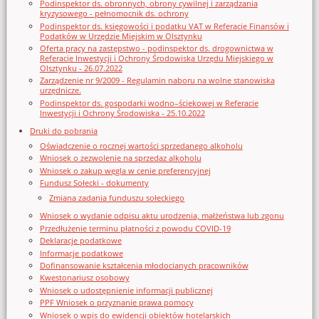
Podinspektor ds. obronnych, obrony cywilnej i zarządzania
kryzysowego - pełnomocnik ds. ochrony
Podinspektor ds. księgowości i podatku VAT w Referacie Finansów i
Podatków w Urzędzie Miejskim w Olsztynku
Oferta pracy na zastępstwo - podinspektor ds. drogownictwa w
Referacie Inwestycji i Ochrony Środowiska Urzędu Miejskiego w
Olsztynku - 26.07.2022
Zarządzenie nr 9/2009 - Regulamin naboru na wolne stanowiska
urzędnicze.
Podinspektor ds. gospodarki wodno–ściekowej w Referacie
Inwestycji i Ochrony Środowiska - 25.10.2022
Druki do pobrania
Oświadczenie o rocznej wartości sprzedanego alkoholu
Wniosek o zezwolenie na sprzedaz alkoholu
Wniosek o zakup węgla w cenie preferencyjnej
Fundusz Sołecki - dokumenty
Zmiana zadania funduszu sołeckiego
Wniosek o wydanie odpisu aktu urodzenia, małżeństwa lub zgonu
Przedłużenie terminu płatności z powodu COVID-19
Deklaracje podatkowe
Informacje podatkowe
Dofinansowanie kształcenia młodocianych pracowników
Kwestonariusz osobowy
Wniosek o udostępnienie informacji publicznej
PPF Wniosek o przyznanie prawa pomocy
Wniosek o wpis do ewidencji obiektów hotelarskich