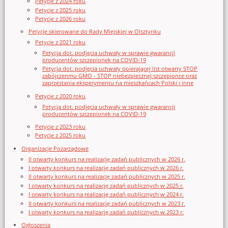
Petycje z 2024 roku
Petycje z 2025 roku
Petycje z 2026 roku
Petycje skierowane do Rady Miejskiej w Olsztynku
Petycje z 2021 roku
Petycja dot. podjęcia uchwały w sprawie gwarancji
producentów szczepionek na COVID-19
Petycja dot. podjęcia uchwały poierającej list otwarty STOP
zabójczenmu GMO - STOP niebezpiecznej szczepionce oraz
zaprzestania eksperymentu na mieszkańcach Polski i inne
Petycje z 2020 roku
Petycja dot. podjęcia uchwały w sprawie gwarancji
producentów szczepionek na COVID-19
Petycje z 2023 roku
Petycje z 2025 roku
Organizacje Pozarządowe
II otwarty konkurs na realizację zadań publicznych w 2026 r.
I otwarty konkurs na realizację zadań publicznych w 2026 r.
II otwarty konkurs na realizację zadań publicznych w 2025 r.
I otwarty konkurs na realizację zadań publicznych w 2025 r.
I otwarty konkurs na realizację zadań publicznych w 2024 r.
II otwarty konkurs na realizację zadań publicznych w 2023 r.
I otwarty konkurs na realizację zadań publicznych w 2023 r.
Ogłoszenia