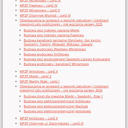
MPZP Witramowo – część IV
MPZP Pawłowo – część IV
MPZP Witramowo – część V
MPZP Olsztynek Wschód – część III
Obwieszczenia w sprawach o warunki zabudowy i lokalizacji
inwestycji celu publicznego – rok wszczęcia sprawy 2025
Budowa sieci niskiego napięcia Mierki
Budowa sieci niskiego napięcia Pawłowo
Budowa kanalizacji sanitarnej Elgnówko, Gaj, Łęciny,
Świętajny, Tolejny, Wigwałd, Wilkowo, Zawady
Budowa wodociągu Waplewo-Witramowo
Budowa wodociągu Królikowo
Budowa sieci wodociągowej Swaderki-Lipowo Kurkowskie
Budowa wodociągu i kanalizacji Witramowo
MPZP Jemiołowo - część II
MPZP Mierki - część V
MPZP Warlity Małe - część I
Obwieszczenia w sprawach o warunki zabudowy i lokalizacji
inwestycji celu publicznego – rok wszczęcia sprawy 2026
Budowa drogi dla rowerów Mierki – Swaderki - Etap 1
Budowa sieci elektroenergetycznej Królikowo
Budowa sieci elektroenergetycznej Marózek
Budowa sieci elektroenergetycznej Jemiołowo
MPZP Królikowo – część II
MPZP Olsztynek ul. Daszyńskiego – część III