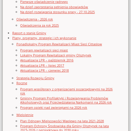
Pierwsze oświadczenie radnego
Na dzień zaprzestania pełnienia obowiązków
Na dzień rozwiązania stosunku pracy - 27.10.2025
Oświadczenia - 2026 rok
Oświadczenia za rok 2025
Raport o stanie Gminy
Plany, programy, strategie i ich wykonanie
Ponadlokalny Program Rewitalizacji Miast Sieci Cittaslow
Program rewitalizacji sieci miast
Lokalny Program Rewitalizacji gminy Olsztynek
Aktualizacja LPR – październik 2016
Aktualizacja LPR – lipiec 2017
Aktualizacja LPR – czerwiec 2018
Strategia Rozwoju Gminy
Roczne
Program współpracy z organizacjami pozarządowymi na 2026
rok
Gminny Program Profilaktyki i Rozwiązywania Problemów
Alkoholowych oraz Przeciwdziałania Narkomanii na 2026 rok
Program opieki nad zwierzętami na 2026 rok
Wieloletnie
Plan Odnowy Miejscowości Waplewo na lata 2021-2028
Program Ochrony Środowiska dla Gminy Olsztynek na lata
2023-2026 z perspektywą do 2030 roku