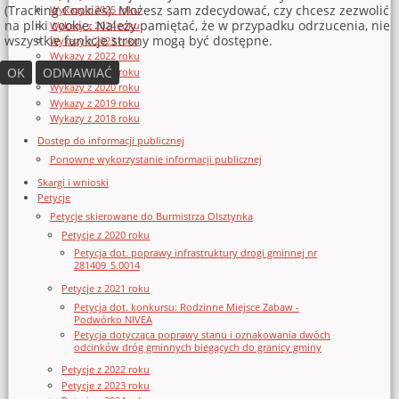
(Tracking Cookies). Możesz sam zdecydować, czy chcesz zezwolić
Wykazy z 2025 roku
na pliki cookie. Należy pamiętać, że w przypadku odrzucenia, nie
Wykazy z 2024 roku
wszystkie funkcje strony mogą być dostępne.
Wykazy z 2023 roku
Wykazy z 2022 roku
OK
ODMAWIAĆ
Wykazy z 2021 roku
Wykazy z 2020 roku
Wykazy z 2019 roku
Wykazy z 2018 roku
Dostęp do informacji publicznej
Ponowne wykorzystanie informacji publicznej
Skargi i wnioski
Petycje
Petycje skierowane do Burmistrza Olsztynka
Petycje z 2020 roku
Petycja dot. poprawy infrastruktury drogi gminnej nr
281409_5.0014
Petycje z 2021 roku
Petycja dot. konkursu: Rodzinne Miejsce Zabaw -
Podwórko NIVEA
Petycja dotycząca poprawy stanu i oznakowania dwóch
odcinków dróg gminnych biegących do granicy gminy
Petycje z 2022 roku
Petycje z 2023 roku