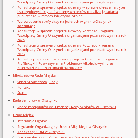
Współpracy Gminy Olsztynek z organizacjami pozarządowymi
Konsultacje w sprawie projektu uchwały w sprawie określenia trybu
i szczegółowych kryteriów oceny wniosków o realizację zadania
publicznego w ramach inicjatywy lokalnej
Wprowadzenie strefy ciszy na jeziorach w gminie Olsztynek –
konsultacje
Konsultacje w sprawie projektu uchwały Rocznego Programu
Współpracy Gminy Olsztynek z organizacjami pozarządowymi na rok
2025
Konsultacje w sprawie projektu uchwały Rocznego Programu
Współpracy Gminy Olsztynek z organizacjami pozarządowymi na rok
2026
Konsultacje społeczne w sprawie przyjęcia Gminnego Programu
Profilaktyki i Rozwiązywania Problemów Alkoholowych oraz
Przeciwdziałania Narkomanii na rok 2026
Młodzieżowa Rada Miejska
Skład Młodzieżowej Rady
Kontakt
Statut
Rada Seniorów w Olsztynku
Nabór kandydatów do II kadencji Rady Seniorów w Olsztynku
Urząd Miejski
Informacje Ogólne
Regulamin Organizacyjny Urzedu Miejskiego w Olsztynku
Kodeks etyki UM w Olsztynku
Dokumentacja dot. Zintegrowanego Systemu Zarządzania Jakością