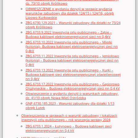
dz. 73/10 obręb Królikowo
OBWIESZCZENIE o wydaniu decyzji w sprawie wydania
warunków zabudowy dla działek 124/15 i 124/16, obręb
Lipowo Kurkowskie
ZBG.6730.129.2021 – Warunki zabudowy dla działki nr 73/24
obręb Królikowo
ZBG.6733.9.2022 Inwestycja celu publicznego – Ząbie –
Budowa kablowej elektroenergetycznej sieci nn 0,4kV
ZBG.6733.10.2022 Inwestycja celu publicznego – Mierki
(kolonia)– Budowa kablowej elektroenergetycznej sieci nn
0,4kV
ZBG.6733.11.2022 Inwestycja celu publicznego – Jemiołowo
(kolonia) – Budowa kablowej elektroenergetycznej sieci nn
0,4kV
ZBG.6733.13.2022 Inwestycja celu publicznego – Kurki –
Budowa kablowej sieci elektroenergetycznej oświetleniowej
nn 0,4kV
ZBG.6733.17.2022 Inwestycja celu publicznego – Gąsiorowo
Olsztyneckie – Budowa elektroenergetycznej sieci nn 0,4 kV
Obwieszczenie o wydaniu decyzji o warunkach zabudowy,
dz. 41/10 obręb Nowa Wieś Ostródzka
GNP.6730.185.2023 - Warunki zabudowy dla działki 1/13
obręb Lutek
Obwieszczenia w sprawach o warunki zabudowy i lokalizacji
inwestycji celu publicznego – rok wszczęcia sprawy 2024
ZBG.6733.1.2024 – Łutynowo – Budowa kablowej sieci
elektroenergetycznej nn 0,4 kV