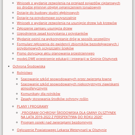
Wniosek o wydanie zezwolenia na przejazd pojazdów ciężarowych
po drodze gminnej objętej ograniczeniem tonażowym
Dotacje do budowy studni głębinowych
Dotacje na przydomowe oczyszczalnie
Wniosek o wydanie zezwolenia na usunięcie drzew lub krzewów
Zgłoszenie zamiaru usunięcia drzew
Uzgodnienie zasad korzystania z przystanków
Wydanie opinii na wykorzystanie dróg w sposób szczególny
Formularz zgłoszenia do ewidencji zbiorników bezodpływowych i
przydomowych oczyszczalni ścieków
Pismo dotyczące aktu planowania przestrzennego
modeLOWE przestrzenie edukacji i integracji w Gminie Olsztynek
Ochrona Środowiska
Rolnictwo
Szacowanie szkód spowodowanych przez zwierzęta łowne
Szacowanie szkód spowodowanych niekorzystnymi zjawiskami
atmosferycznymi
Komunikaty dla rolników
Zasady stosowania środków ochrony roślin
PLANY I PROGRAMY
„PROGRAM OCHRONY ŚRODOWISKA DLA GMINY OLSZTYNEK
NA LATA 2019-2022 Z PERSPEKTYWĄ DO ROKU 2026”
Program opieki nad zwierzętami bezdomnymi
Ogloszenie Powiatowego Lekarza Weterynarii w Olsztynie