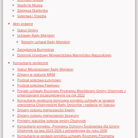
Skarbnik Miasta
Zastępca Skarbnika
Sołectwa i Osiedla
Akty prawne
Statut Gminy
Uchwały Rady Miejskiej
Rejestry uchwał Rady Miejskiej
Zarządzenia Burmistrza
Dziennik Urzędowy Województwa Warmińsko-Mazurskiego
Konsultacje społeczne
Statut Młodzieżowej Rady Miejskiej
Zmiany w statucie MRM
Podział sołectwa Łutynowo
Podział sołectwa Pawłowo
Projekt uchwały Rocznego Programu Współpracy Gminy Olsztynek z
organizacjami pozarządowymi na rok 2022
Konsultacje społeczne dotyczące projektu uchwały w sprawie
utworzenia Olsztyneckiej Rady Seniorów i nadania jej Statutu
Zmiany rodzaju miejscowości Kąpity
Zmiany rodzaju miejscowości Spoguny
Projekty statutów sołectw gminy Olsztynek
Konsultacje projektu „Programu Ochrony Środowiska dla Gminy
Olsztynek na lata 2023-2026 z perspektywą do roku 2030
Konsultacje w sprawie projektu uchwały Rocznego Programu