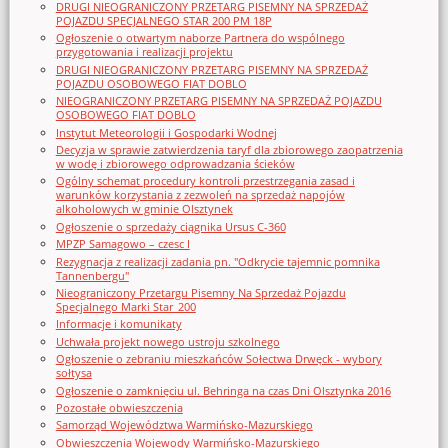
DRUGI NIEOGRANICZONY PRZETARG PISEMNY NA SPRZEDAŻ
POJAZDU SPECJALNEGO STAR 200 PM 18P
Ogłoszenie o otwartym naborze Partnera do wspólnego
przygotowania i realizacji projektu
DRUGI NIEOGRANICZONY PRZETARG PISEMNY NA SPRZEDAŻ
POJAZDU OSOBOWEGO FIAT DOBLO
NIEOGRANICZONY PRZETARG PISEMNY NA SPRZEDAŻ POJAZDU
OSOBOWEGO FIAT DOBLO
Instytut Meteorologii i Gospodarki Wodnej
Decyzja w sprawie zatwierdzenia taryf dla zbiorowego zaopatrzenia
w wodę i zbiorowego odprowadzania ścieków
Ogólny schemat procedury kontroli przestrzegania zasad i
warunków korzystania z zezwoleń na sprzedaż napojów
alkoholowych w gminie Olsztynek
Ogłoszenie o sprzedaży ciągnika Ursus C-360
MPZP Samagowo – czesc I
Rezygnacja z realizacji zadania pn. "Odkrycie tajemnic pomnika
Tannenbergu"
Nieograniczony Przetargu Pisemny Na Sprzedaż Pojazdu
Specjalnego Marki Star_200
Informacje i komunikaty
Uchwała projekt nowego ustroju szkolnego
Ogłoszenie o zebraniu mieszkańców Sołectwa Drwęck - wybory
sołtysa
Ogłoszenie o zamknięciu ul. Behringa na czas Dni Olsztynka 2016
Pozostałe obwieszczenia
Samorząd Województwa Warmińsko-Mazurskiego
Obwieszczenia Wojewody Warmińsko-Mazurskiego