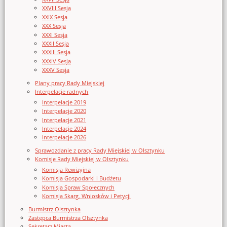
XXVIII Sesja
XXIX Sesja
XXX Sesja
XXXI Sesja
XXXII Sesja
XXXIII Sesja
XXXIV Sesja
XXXV Sesja
Plany pracy Rady Miejskiej
Interpelacje radnych
Interpelacje 2019
Interpelacje 2020
Interpelacje 2021
Interpelacje 2024
Interpelacje 2026
Sprawozdanie z pracy Rady Miejskiej w Olsztynku
Komisje Rady Miejskiej w Olsztynku
Komisja Rewizyjna
Komisja Gospodarki i Budżetu
Komisja Spraw Społecznych
Komisja Skarg, Wniosków i Petycji
Burmistrz Olsztynka
Zastępca Burmistrza Olsztynka
Sekretarz Miasta