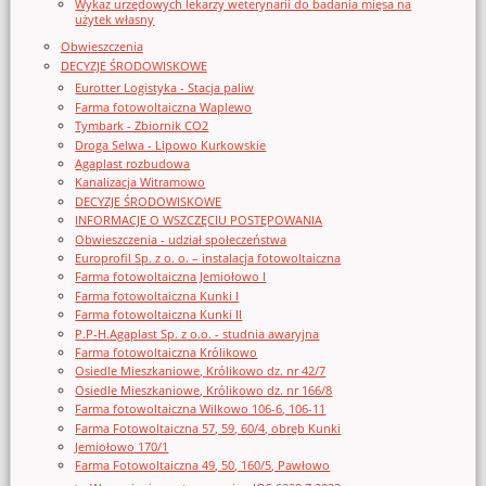
Wykaz urzędowych lekarzy weterynarii do badania mięsa na
użytek własny
Obwieszczenia
DECYZJE ŚRODOWISKOWE
Eurotter Logistyka - Stacja paliw
Farma fotowoltaiczna Waplewo
Tymbark - Zbiornik CO2
Droga Selwa - Lipowo Kurkowskie
Agaplast rozbudowa
Kanalizacja Witramowo
DECYZJE ŚRODOWISKOWE
INFORMACJE O WSZCZĘCIU POSTĘPOWANIA
Obwieszczenia - udział społeczeństwa
Europrofil Sp. z o. o. – instalacja fotowoltaiczna
Farma fotowoltaiczna Jemiołowo I
Farma fotowoltaiczna Kunki I
Farma fotowoltaiczna Kunki II
P.P-H.Agaplast Sp. z o.o. - studnia awaryjna
Farma fotowoltaiczna Królikowo
Osiedle Mieszkaniowe, Królikowo dz. nr 42/7
Osiedle Mieszkaniowe, Królikowo dz. nr 166/8
Farma fotowoltaiczna Wilkowo 106-6, 106-11
Farma Fotowoltaiczna 57, 59, 60/4, obręb Kunki
Jemiołowo 170/1
Farma Fotowoltaiczna 49, 50, 160/5, Pawłowo