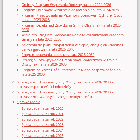
Gminny Program Wspierania Rodziny na lata 2024-2026
Program Osłonowy w zakresie dożywiania na lata 2024-2028
Program Przeciwdziałania Przemocy Domowej i Ochrony Osób
na lata 2023-2028
Program Opieki nad Zabytkami Gminy Olsztynek na lata 2025-
2028
Wieloletni Program Gospodarowania Mieszkaniowym Zasobem
Gminy na lata 2026-2030
Założenia do planu zaopatrzenia w ciepło, energię elektryczna i
paliwa gazowe na lata 2026-2040
Program usuwania azbestu na lata 2025-2032
Strategia Rozwiązywania Problemów Społecznych w gminie
Olsztynek na lata 2026-2035
Program na Rzecz Osób Starszych i z Niepełnosprawnością na
lata 2025-2030
Strategia Młodzieżowa gminy Olsztynek na lata 2026-2030 w
obszarze sportu wśród młodzieży
Strategia Młodzieżowa gminy Olsztynek na lata 2026-2030 w
obszarze zdrowia psychicznego młodych osób
Sprawozdania
Sprawozdania za rok 2020
Sprawozdania za rok 2021
Sprawozdania za rok 2022
Sprawozdania za rok 2023
Sprawozdania za rok 2024
Sprawozdania za rok 2025