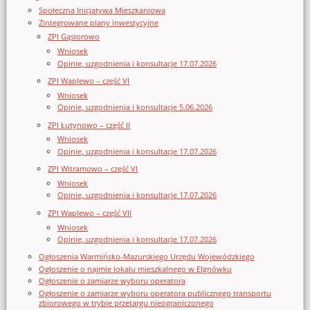
Społeczna Inicjatywa Mieszkaniowa
Zintegrowane plany inwestycyjne
ZPI Gąsiorowo
Wniosek
Opinie, uzgodnienia i konsultacje 17.07.2026
ZPI Waplewo – część VI
Wniosek
Opinie, uzgodnienia i konsultacje 5.06.2026
ZPI Łutynowo – część II
Wniosek
Opinie, uzgodnienia i konsultacje 17.07.2026
ZPI Witramowo – część VI
Wniosek
Opinie, uzgodnienia i konsultacje 17.07.2026
ZPI Waplewo – część VII
Wniosek
Opinie, uzgodnienia i konsultacje 17.07.2026
Ogłoszenia Warmińsko-Mazurskiego Urzędu Wojewódzkiego
Ogłoszenie o najmie lokalu mieszkalnego w Elgnówku
Ogłoszenie o zamiarze wyboru operatora
Ogłoszenie o zamiarze wyboru operatora publicznego transportu
zbiorowego w trybie przetargu nieograniczonego