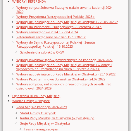
WYBORY I REFERENDA
Wybory sołtysa Sołectwa Zezuty w trakcie trwania kadencji 2024-
2029
Wybory Prezydenta Rzeczypospolitej Polskiej 2025 r.
Wybory uzupełniające do Rady Miejskiej w Olsztynku - 25.05.2025 r
Wybory do Parlamentu Europejskiego - 9 czerwca 2024 r.
Wybory samorządowe 2024 r. - 7.04.2024
Referendum zarządzone na dzień 15.10.2023 r.
Wybory do Sejmu Rzeczypospolitej Polskiej i Senatu
Rzeczypospolitej Polskiej - 15.10.2023
Szkolenie dla członków OKW
Wybory ławników sądów powszechnych na kadencję 2024-2027
Wybory uzupełniające do Rady Miejskiej w Olsztynku w okręgu
wyborczym nr 3 zarządzone na dzień 15 stycznia 2023 r.
Wybory uzupełniające do Rady Miejskiej w Olsztynku - 23.10.2022
Wybory Przedterminowe Burmistrza Olsztynka - 24.07.2022
Wybory sołtysów, rad sołeckich, przewodniczących osiedli i rad
osiedlowych 2024-2029
Ogłoszenia Biura Rady Miejskiej
Władze Gminy Olsztynek
Rada Miejska kadencja 2024-2029
Statut Gminy Olsztynek
Radni Rady Miejskiej w Olsztynku (w tym dyżury)
Sesje Rady Miejskiej w Olsztynku
I sesja - inauguracyjna