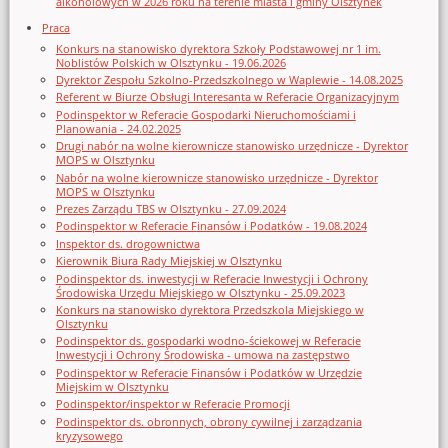
alkoholowych w 2026 roku na terenie miasta i gminy Olsztynek
Praca
Konkurs na stanowisko dyrektora Szkoły Podstawowej nr 1 im.
Noblistów Polskich w Olsztynku - 19.06.2026
Dyrektor Zespołu Szkolno-Przedszkolnego w Waplewie - 14.08.2025
Referent w Biurze Obsługi Interesanta w Referacie Organizacyjnym
Podinspektor w Referacie Gospodarki Nieruchomościami i
Planowania - 24.02.2025
Drugi nabór na wolne kierownicze stanowisko urzędnicze - Dyrektor
MOPS w Olsztynku
Nabór na wolne kierownicze stanowisko urzędnicze - Dyrektor
MOPS w Olsztynku
Prezes Zarządu TBS w Olsztynku - 27.09.2024
Podinspektor w Referacie Finansów i Podatków - 19.08.2024
Inspektor ds. drogownictwa
Kierownik Biura Rady Miejskiej w Olsztynku
Podinspektor ds. inwestycji w Referacie Inwestycji i Ochrony
Środowiska Urzędu Miejskiego w Olsztynku - 25.09.2023
Konkurs na stanowisko dyrektora Przedszkola Miejskiego w
Olsztynku
Podinspektor ds. gospodarki wodno-ściekowej w Referacie
Inwestycji i Ochrony Środowiska - umowa na zastępstwo
Podinspektor w Referacie Finansów i Podatków w Urzędzie
Miejskim w Olsztynku
Podinspektor/inspektor w Referacie Promocji
Podinspektor ds. obronnych, obrony cywilnej i zarządzania
kryzysowego