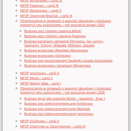
MPZP Witramowo – część IV
MPZP Pawłowo – część IV
MPZP Witramowo – część V
MPZP Olsztynek Wschód – część III
Obwieszczenia w sprawach o warunki zabudowy i lokalizacji
inwestycji celu publicznego – rok wszczęcia sprawy 2025
Budowa sieci niskiego napięcia Mierki
Budowa sieci niskiego napięcia Pawłowo
Budowa kanalizacji sanitarnej Elgnówko, Gaj, Łęciny,
Świętajny, Tolejny, Wigwałd, Wilkowo, Zawady
Budowa wodociągu Waplewo-Witramowo
Budowa wodociągu Królikowo
Budowa sieci wodociągowej Swaderki-Lipowo Kurkowskie
Budowa wodociągu i kanalizacji Witramowo
MPZP Jemiołowo - część II
MPZP Mierki - część V
MPZP Warlity Małe - część I
Obwieszczenia w sprawach o warunki zabudowy i lokalizacji
inwestycji celu publicznego – rok wszczęcia sprawy 2026
Budowa drogi dla rowerów Mierki – Swaderki - Etap 1
Budowa sieci elektroenergetycznej Królikowo
Budowa sieci elektroenergetycznej Marózek
Budowa sieci elektroenergetycznej Jemiołowo
MPZP Królikowo – część II
MPZP Olsztynek ul. Daszyńskiego – część III