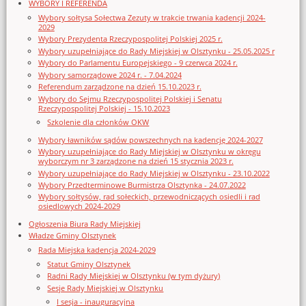
WYBORY I REFERENDA
Wybory sołtysa Sołectwa Zezuty w trakcie trwania kadencji 2024-
2029
Wybory Prezydenta Rzeczypospolitej Polskiej 2025 r.
Wybory uzupełniające do Rady Miejskiej w Olsztynku - 25.05.2025 r
Wybory do Parlamentu Europejskiego - 9 czerwca 2024 r.
Wybory samorządowe 2024 r. - 7.04.2024
Referendum zarządzone na dzień 15.10.2023 r.
Wybory do Sejmu Rzeczypospolitej Polskiej i Senatu
Rzeczypospolitej Polskiej - 15.10.2023
Szkolenie dla członków OKW
Wybory ławników sądów powszechnych na kadencję 2024-2027
Wybory uzupełniające do Rady Miejskiej w Olsztynku w okręgu
wyborczym nr 3 zarządzone na dzień 15 stycznia 2023 r.
Wybory uzupełniające do Rady Miejskiej w Olsztynku - 23.10.2022
Wybory Przedterminowe Burmistrza Olsztynka - 24.07.2022
Wybory sołtysów, rad sołeckich, przewodniczących osiedli i rad
osiedlowych 2024-2029
Ogłoszenia Biura Rady Miejskiej
Władze Gminy Olsztynek
Rada Miejska kadencja 2024-2029
Statut Gminy Olsztynek
Radni Rady Miejskiej w Olsztynku (w tym dyżury)
Sesje Rady Miejskiej w Olsztynku
I sesja - inauguracyjna