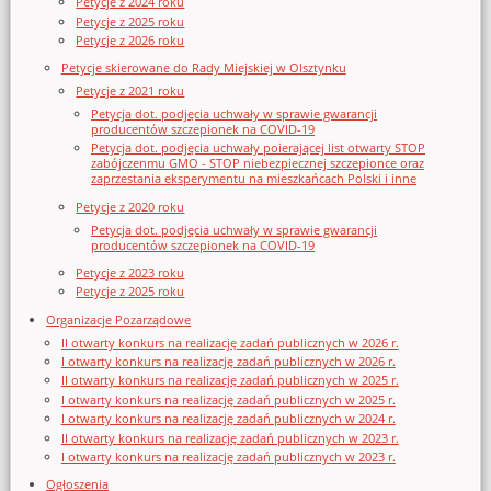
Petycje z 2024 roku
Petycje z 2025 roku
Petycje z 2026 roku
Petycje skierowane do Rady Miejskiej w Olsztynku
Petycje z 2021 roku
Petycja dot. podjęcia uchwały w sprawie gwarancji
producentów szczepionek na COVID-19
Petycja dot. podjęcia uchwały poierającej list otwarty STOP
zabójczenmu GMO - STOP niebezpiecznej szczepionce oraz
zaprzestania eksperymentu na mieszkańcach Polski i inne
Petycje z 2020 roku
Petycja dot. podjęcia uchwały w sprawie gwarancji
producentów szczepionek na COVID-19
Petycje z 2023 roku
Petycje z 2025 roku
Organizacje Pozarządowe
II otwarty konkurs na realizację zadań publicznych w 2026 r.
I otwarty konkurs na realizację zadań publicznych w 2026 r.
II otwarty konkurs na realizację zadań publicznych w 2025 r.
I otwarty konkurs na realizację zadań publicznych w 2025 r.
I otwarty konkurs na realizację zadań publicznych w 2024 r.
II otwarty konkurs na realizację zadań publicznych w 2023 r.
I otwarty konkurs na realizację zadań publicznych w 2023 r.
Ogłoszenia