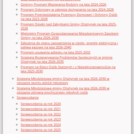
Gminny Program Wspierania Rodziny na lata 2024-2026
Program Osłonowy w zakresie dożywiania na lata 2024-2028
Program Przeciwdziałania Przemocy Domowej i Ochrony Osób
na lata 2023-2028
Program Opieki nad Zabytkami Gminy Olsztynek na lata 2025-
2028
Wieloletni Program Gospodarowania Mieszkaniowym Zasobem
Gminy na lata 2026-2030
Założenia do planu zaopatrzenia w ciepło, energię elektryczna i
paliwa gazowe na lata 2026-2040
Program usuwania azbestu na lata 2025-2032
Strategia Rozwiązywania Problemów Społecznych w gminie
Olsztynek na lata 2026-2035
Program na Rzecz Osób Starszych i z Niepełnosprawnością na
lata 2025-2030
Strategia Młodzieżowa gminy Olsztynek na lata 2026-2030 w
obszarze sportu wśród młodzieży
Strategia Młodzieżowa gminy Olsztynek na lata 2026-2030 w
obszarze zdrowia psychicznego młodych osób
Sprawozdania
Sprawozdania za rok 2020
Sprawozdania za rok 2021
Sprawozdania za rok 2022
Sprawozdania za rok 2023
Sprawozdania za rok 2024
Sprawozdania za rok 2025