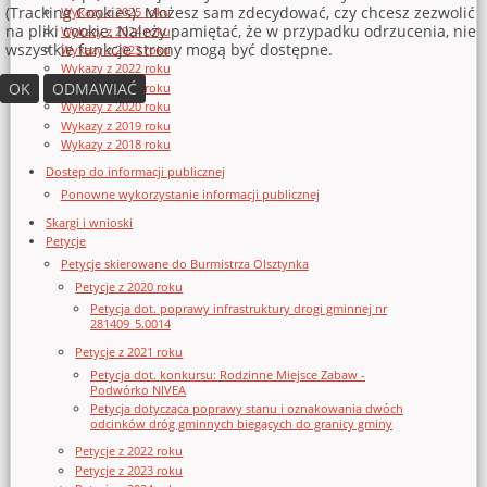
(Tracking Cookies). Możesz sam zdecydować, czy chcesz zezwolić
Wykazy z 2025 roku
na pliki cookie. Należy pamiętać, że w przypadku odrzucenia, nie
Wykazy z 2024 roku
wszystkie funkcje strony mogą być dostępne.
Wykazy z 2023 roku
Wykazy z 2022 roku
OK
ODMAWIAĆ
Wykazy z 2021 roku
Wykazy z 2020 roku
Wykazy z 2019 roku
Wykazy z 2018 roku
Dostęp do informacji publicznej
Ponowne wykorzystanie informacji publicznej
Skargi i wnioski
Petycje
Petycje skierowane do Burmistrza Olsztynka
Petycje z 2020 roku
Petycja dot. poprawy infrastruktury drogi gminnej nr
281409_5.0014
Petycje z 2021 roku
Petycja dot. konkursu: Rodzinne Miejsce Zabaw -
Podwórko NIVEA
Petycja dotycząca poprawy stanu i oznakowania dwóch
odcinków dróg gminnych biegących do granicy gminy
Petycje z 2022 roku
Petycje z 2023 roku