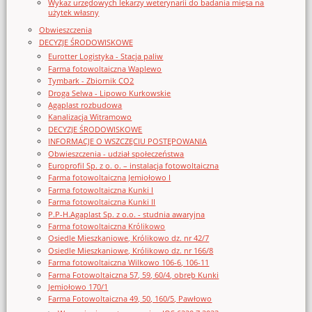
Wykaz urzędowych lekarzy weterynarii do badania mięsa na
użytek własny
Obwieszczenia
DECYZJE ŚRODOWISKOWE
Eurotter Logistyka - Stacja paliw
Farma fotowoltaiczna Waplewo
Tymbark - Zbiornik CO2
Droga Selwa - Lipowo Kurkowskie
Agaplast rozbudowa
Kanalizacja Witramowo
DECYZJE ŚRODOWISKOWE
INFORMACJE O WSZCZĘCIU POSTĘPOWANIA
Obwieszczenia - udział społeczeństwa
Europrofil Sp. z o. o. – instalacja fotowoltaiczna
Farma fotowoltaiczna Jemiołowo I
Farma fotowoltaiczna Kunki I
Farma fotowoltaiczna Kunki II
P.P-H.Agaplast Sp. z o.o. - studnia awaryjna
Farma fotowoltaiczna Królikowo
Osiedle Mieszkaniowe, Królikowo dz. nr 42/7
Osiedle Mieszkaniowe, Królikowo dz. nr 166/8
Farma fotowoltaiczna Wilkowo 106-6, 106-11
Farma Fotowoltaiczna 57, 59, 60/4, obręb Kunki
Jemiołowo 170/1
Farma Fotowoltaiczna 49, 50, 160/5, Pawłowo