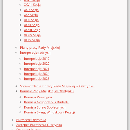
XXVIII Sesja
XXIX Sesja
XXX Sesja
XXXI Sesja
XXXII Sesja
XXXIII Sesja
XXXIV Sesja
XXXV Sesja
Plany pracy Rady Miejskiej
Interpelacje radnych
Interpelacje 2019
Interpelacje 2020
Interpelacje 2021
Interpelacje 2024
Interpelacje 2026
Sprawozdanie z pracy Rady Miejskiej w Olsztynku
Komisje Rady Miejskiej w Olsztynku
Komisja Rewizyjna
Komisja Gospodarki i Budżetu
Komisja Spraw Społecznych
Komisja Skarg, Wniosków i Petycji
Burmistrz Olsztynka
Zastępca Burmistrza Olsztynka
Sekretarz Miasta