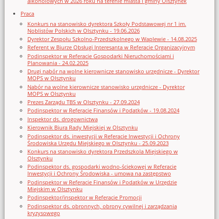
alkoholowych w 2026 roku na terenie miasta i gminy Olsztynek
Praca
Konkurs na stanowisko dyrektora Szkoły Podstawowej nr 1 im.
Noblistów Polskich w Olsztynku - 19.06.2026
Dyrektor Zespołu Szkolno-Przedszkolnego w Waplewie - 14.08.2025
Referent w Biurze Obsługi Interesanta w Referacie Organizacyjnym
Podinspektor w Referacie Gospodarki Nieruchomościami i
Planowania - 24.02.2025
Drugi nabór na wolne kierownicze stanowisko urzędnicze - Dyrektor
MOPS w Olsztynku
Nabór na wolne kierownicze stanowisko urzędnicze - Dyrektor
MOPS w Olsztynku
Prezes Zarządu TBS w Olsztynku - 27.09.2024
Podinspektor w Referacie Finansów i Podatków - 19.08.2024
Inspektor ds. drogownictwa
Kierownik Biura Rady Miejskiej w Olsztynku
Podinspektor ds. inwestycji w Referacie Inwestycji i Ochrony
Środowiska Urzędu Miejskiego w Olsztynku - 25.09.2023
Konkurs na stanowisko dyrektora Przedszkola Miejskiego w
Olsztynku
Podinspektor ds. gospodarki wodno-ściekowej w Referacie
Inwestycji i Ochrony Środowiska - umowa na zastępstwo
Podinspektor w Referacie Finansów i Podatków w Urzędzie
Miejskim w Olsztynku
Podinspektor/inspektor w Referacie Promocji
Podinspektor ds. obronnych, obrony cywilnej i zarządzania
kryzysowego