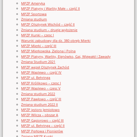
MPZP Ameryka
MPZP Platyny i Warlity Małe – część II
MPZP Sportowa
Zmiana studium
MPZP Olsztynek Wschód – część II
Zmiana studium – drugie wyłożenie
MPZP Kunki – czesc I
Warunki zabudowy dla dz. 380 obręb Mierki
MPZP Mierki – część III
MPZP Mierkowska, Zielona i Polna
MPZP Platyny, Warlity, Elgnówko, Gaj, Wigwałd i Zawady
Zmiana Studium 2021
MPZP węzeł Olsztynek Zachód
MPZP Waplewo – część IV
MPZP ul. Behringa
MPZP Królikowo – czesc I
MPZP Waplewo – czesc V
Zmiana studium 2022
MPZP Pawłowo – część III
Zmiana studium 2022 II
MPZP jezioro Jemiołowo
MPZP Wilcza – obszar A
MPZP Gąsiorowo – część III
MPZP ul. Behringa – część II
MPZP Perłowa i Pionierów
Zmiana MPZP Kunki