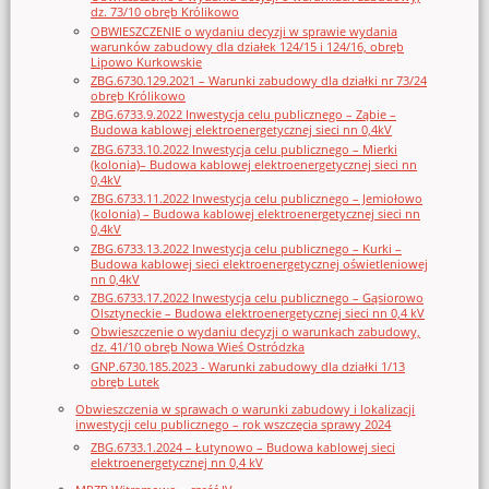
dz. 73/10 obręb Królikowo
OBWIESZCZENIE o wydaniu decyzji w sprawie wydania
warunków zabudowy dla działek 124/15 i 124/16, obręb
Lipowo Kurkowskie
ZBG.6730.129.2021 – Warunki zabudowy dla działki nr 73/24
obręb Królikowo
ZBG.6733.9.2022 Inwestycja celu publicznego – Ząbie –
Budowa kablowej elektroenergetycznej sieci nn 0,4kV
ZBG.6733.10.2022 Inwestycja celu publicznego – Mierki
(kolonia)– Budowa kablowej elektroenergetycznej sieci nn
0,4kV
ZBG.6733.11.2022 Inwestycja celu publicznego – Jemiołowo
(kolonia) – Budowa kablowej elektroenergetycznej sieci nn
0,4kV
ZBG.6733.13.2022 Inwestycja celu publicznego – Kurki –
Budowa kablowej sieci elektroenergetycznej oświetleniowej
nn 0,4kV
ZBG.6733.17.2022 Inwestycja celu publicznego – Gąsiorowo
Olsztyneckie – Budowa elektroenergetycznej sieci nn 0,4 kV
Obwieszczenie o wydaniu decyzji o warunkach zabudowy,
dz. 41/10 obręb Nowa Wieś Ostródzka
GNP.6730.185.2023 - Warunki zabudowy dla działki 1/13
obręb Lutek
Obwieszczenia w sprawach o warunki zabudowy i lokalizacji
inwestycji celu publicznego – rok wszczęcia sprawy 2024
ZBG.6733.1.2024 – Łutynowo – Budowa kablowej sieci
elektroenergetycznej nn 0,4 kV