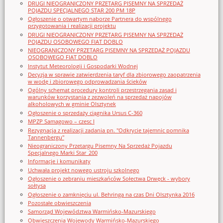
DRUGI NIEOGRANICZONY PRZETARG PISEMNY NA SPRZEDAŻ
POJAZDU SPECJALNEGO STAR 200 PM 18P
Ogłoszenie o otwartym naborze Partnera do wspólnego
przygotowania i realizacji projektu
DRUGI NIEOGRANICZONY PRZETARG PISEMNY NA SPRZEDAŻ
POJAZDU OSOBOWEGO FIAT DOBLO
NIEOGRANICZONY PRZETARG PISEMNY NA SPRZEDAŻ POJAZDU
OSOBOWEGO FIAT DOBLO
Instytut Meteorologii i Gospodarki Wodnej
Decyzja w sprawie zatwierdzenia taryf dla zbiorowego zaopatrzenia
w wodę i zbiorowego odprowadzania ścieków
Ogólny schemat procedury kontroli przestrzegania zasad i
warunków korzystania z zezwoleń na sprzedaż napojów
alkoholowych w gminie Olsztynek
Ogłoszenie o sprzedaży ciągnika Ursus C-360
MPZP Samagowo – czesc I
Rezygnacja z realizacji zadania pn. "Odkrycie tajemnic pomnika
Tannenbergu"
Nieograniczony Przetargu Pisemny Na Sprzedaż Pojazdu
Specjalnego Marki Star_200
Informacje i komunikaty
Uchwała projekt nowego ustroju szkolnego
Ogłoszenie o zebraniu mieszkańców Sołectwa Drwęck - wybory
sołtysa
Ogłoszenie o zamknięciu ul. Behringa na czas Dni Olsztynka 2016
Pozostałe obwieszczenia
Samorząd Województwa Warmińsko-Mazurskiego
Obwieszczenia Wojewody Warmińsko-Mazurskiego