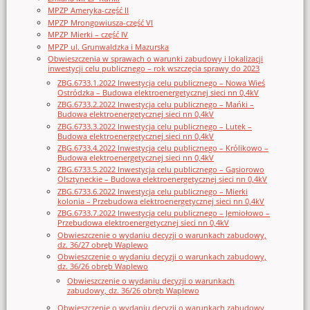
MPZP Ameryka-część II
MPZP Mrongowiusza-część VI
MPZP Mierki – część IV
MPZP ul. Grunwaldzka i Mazurska
Obwieszczenia w sprawach o warunki zabudowy i lokalizacji
inwestycji celu publicznego – rok wszczęcia sprawy do 2023
ZBG.6733.1.2022 Inwestycja celu publicznego – Nowa Wieś
Ostródzka – Budowa elektroenergetycznej sieci nn 0,4kV
ZBG.6733.2.2022 Inwestycja celu publicznego – Mańki –
Budowa elektroenergetycznej sieci nn 0,4kV
ZBG.6733.3.2022 Inwestycja celu publicznego – Lutek –
Budowa elektroenergetycznej sieci nn 0,4kV
ZBG.6733.4.2022 Inwestycja celu publicznego – Królikowo –
Budowa elektroenergetycznej sieci nn 0,4kV
ZBG.6733.5.2022 Inwestycja celu publicznego – Gąsiorowo
Olsztyneckie – Budowa elektroenergetycznej sieci nn 0,4kV
ZBG.6733.6.2022 Inwestycja celu publicznego – Mierki
kolonia – Przebudowa elektroenergetycznej sieci nn 0,4kV
ZBG.6733.7.2022 Inwestycja celu publicznego – Jemiołowo –
Przebudowa elektroenergetycznej sieci nn 0,4kV
Obwieszczenie o wydaniu decyzji o warunkach zabudowy,
dz. 36/27 obręb Waplewo
Obwieszczenie o wydaniu decyzji o warunkach zabudowy,
dz. 36/26 obręb Waplewo
Obwieszczenie o wydaniu decyzji o warunkach
zabudowy, dz. 36/26 obręb Waplewo
Obwieszczenie o wydaniu decyzji o warunkach zabudowy,