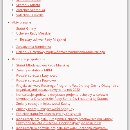
Skarbnik Miasta
Zastępca Skarbnika
Sołectwa i Osiedla
Akty prawne
Statut Gminy
Uchwały Rady Miejskiej
Rejestry uchwał Rady Miejskiej
Zarządzenia Burmistrza
Dziennik Urzędowy Województwa Warmińsko-Mazurskiego
Konsultacje społeczne
Statut Młodzieżowej Rady Miejskiej
Zmiany w statucie MRM
Podział sołectwa Łutynowo
Podział sołectwa Pawłowo
Projekt uchwały Rocznego Programu Współpracy Gminy Olsztynek z
organizacjami pozarządowymi na rok 2022
Konsultacje społeczne dotyczące projektu uchwały w sprawie
utworzenia Olsztyneckiej Rady Seniorów i nadania jej Statutu
Zmiany rodzaju miejscowości Kąpity
Zmiany rodzaju miejscowości Spoguny
Projekty statutów sołectw gminy Olsztynek
Konsultacje projektu „Programu Ochrony Środowiska dla Gminy
Olsztynek na lata 2023-2026 z perspektywą do roku 2030
Konsultacje w sprawie projektu uchwały Rocznego Programu