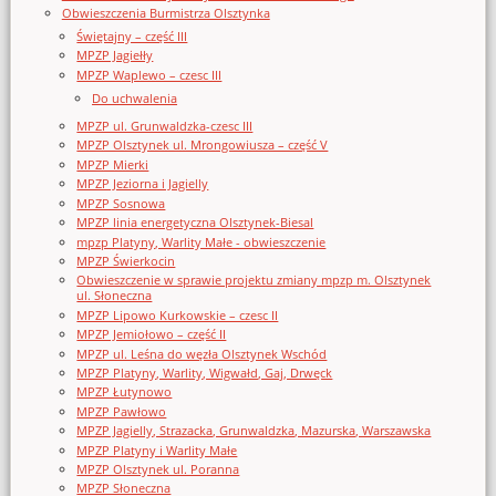
Obwieszczenia Burmistrza Olsztynka
Świętajny – część III
MPZP Jagiełły
MPZP Waplewo – czesc III
Do uchwalenia
MPZP ul. Grunwaldzka-czesc III
MPZP Olsztynek ul. Mrongowiusza – część V
MPZP Mierki
MPZP Jeziorna i Jagielly
MPZP Sosnowa
MPZP linia energetyczna Olsztynek-Biesal
mpzp Platyny, Warlity Małe - obwieszczenie
MPZP Świerkocin
Obwieszczenie w sprawie projektu zmiany mpzp m. Olsztynek
ul. Słoneczna
MPZP Lipowo Kurkowskie – czesc II
MPZP Jemiołowo – część II
MPZP ul. Leśna do węzła Olsztynek Wschód
MPZP Platyny, Warlity, Wigwałd, Gaj, Drwęck
MPZP Łutynowo
MPZP Pawłowo
MPZP Jagielly, Strazacka, Grunwaldzka, Mazurska, Warszawska
MPZP Platyny i Warlity Małe
MPZP Olsztynek ul. Poranna
MPZP Słoneczna