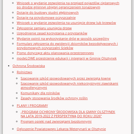
Wniosek o wydanie zezwolenia na przejazd pojazdów ciężarowych
po drodze gminnej objętej ograniczeniem tonażowym
Dotacje do budowy studni głębinowych
Dotacje na przydomowe oczyszczalnie
Wniosek o wydanie zezwolenia na usunięcie drzew lub krzewów
Zgłoszenie zamiaru usunięcia drzew
Uzgodnienie zasad korzystania z przystanków
Wydanie opinii na wykorzystanie dróg w sposób szczególny
Formularz zgłoszenia do ewidencji zbiorników bezodpływowych i
przydomowych oczyszczalni ścieków
Pismo dotyczące aktu planowania przestrzennego
modeLOWE przestrzenie edukacji i integracji w Gminie Olsztynek
Ochrona Środowiska
Rolnictwo
Szacowanie szkód spowodowanych przez zwierzęta łowne
Szacowanie szkód spowodowanych niekorzystnymi zjawiskami
atmosferycznymi
Komunikaty dla rolników
Zasady stosowania środków ochrony roślin
PLANY I PROGRAMY
„PROGRAM OCHRONY ŚRODOWISKA DLA GMINY OLSZTYNEK
NA LATA 2019-2022 Z PERSPEKTYWĄ DO ROKU 2026”
Program opieki nad zwierzętami bezdomnymi
Ogloszenie Powiatowego Lekarza Weterynarii w Olsztynie