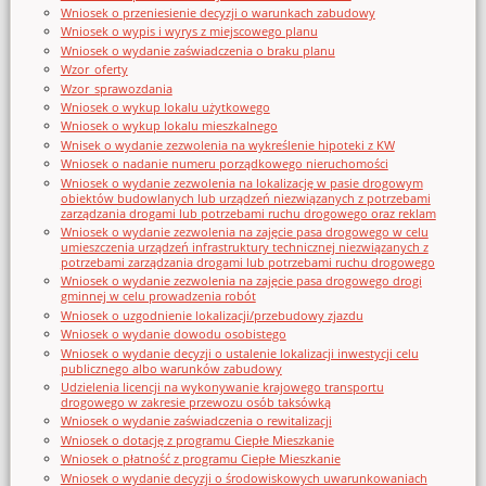
Wniosek o przeniesienie decyzji o warunkach zabudowy
Wniosek o wypis i wyrys z miejscowego planu
Wniosek o wydanie zaświadczenia o braku planu
Wzor_oferty
Wzor_sprawozdania
Wniosek o wykup lokalu użytkowego
Wniosek o wykup lokalu mieszkalnego
Wnisek o wydanie zezwolenia na wykreślenie hipoteki z KW
Wniosek o nadanie numeru porządkowego nieruchomości
Wniosek o wydanie zezwolenia na lokalizację w pasie drogowym
obiektów budowlanych lub urządzeń niezwiązanych z potrzebami
zarządzania drogami lub potrzebami ruchu drogowego oraz reklam
Wniosek o wydanie zezwolenia na zajęcie pasa drogowego w celu
umieszczenia urządzeń infrastruktury technicznej niezwiązanych z
potrzebami zarządzania drogami lub potrzebami ruchu drogowego
Wniosek o wydanie zezwolenia na zajęcie pasa drogowego drogi
gminnej w celu prowadzenia robót
Wniosek o uzgodnienie lokalizacji/przebudowy zjazdu
Wniosek o wydanie dowodu osobistego
Wniosek o wydanie decyzji o ustalenie lokalizacji inwestycji celu
publicznego albo warunków zabudowy
Udzielenia licencji na wykonywanie krajowego transportu
drogowego w zakresie przewozu osób taksówką
Wniosek o wydanie zaświadczenia o rewitalizacji
Wniosek o dotację z programu Ciepłe Mieszkanie
Wniosek o płatność z programu Ciepłe Mieszkanie
Wniosek o wydanie decyzji o środowiskowych uwarunkowaniach