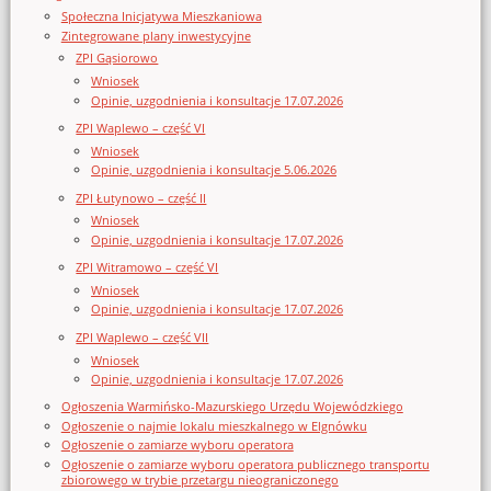
Społeczna Inicjatywa Mieszkaniowa
Zintegrowane plany inwestycyjne
ZPI Gąsiorowo
Wniosek
Opinie, uzgodnienia i konsultacje 17.07.2026
ZPI Waplewo – część VI
Wniosek
Opinie, uzgodnienia i konsultacje 5.06.2026
ZPI Łutynowo – część II
Wniosek
Opinie, uzgodnienia i konsultacje 17.07.2026
ZPI Witramowo – część VI
Wniosek
Opinie, uzgodnienia i konsultacje 17.07.2026
ZPI Waplewo – część VII
Wniosek
Opinie, uzgodnienia i konsultacje 17.07.2026
Ogłoszenia Warmińsko-Mazurskiego Urzędu Wojewódzkiego
Ogłoszenie o najmie lokalu mieszkalnego w Elgnówku
Ogłoszenie o zamiarze wyboru operatora
Ogłoszenie o zamiarze wyboru operatora publicznego transportu
zbiorowego w trybie przetargu nieograniczonego