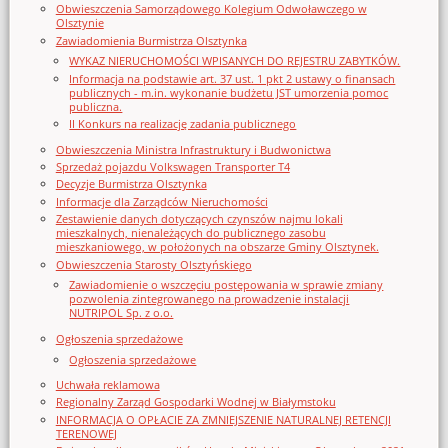
Obwieszczenia Samorządowego Kolegium Odwoławczego w
Olsztynie
Zawiadomienia Burmistrza Olsztynka
WYKAZ NIERUCHOMOŚCI WPISANYCH DO REJESTRU ZABYTKÓW.
Informacja na podstawie art. 37 ust. 1 pkt 2 ustawy o finansach
publicznych - m.in. wykonanie budżetu JST umorzenia pomoc
publiczna.
II Konkurs na realizację zadania publicznego
Obwieszczenia Ministra Infrastruktury i Budwonictwa
Sprzedaż pojazdu Volkswagen Transporter T4
Decyzje Burmistrza Olsztynka
Informacje dla Zarządców Nieruchomości
Zestawienie danych dotyczących czynszów najmu lokali
mieszkalnych, nienależących do publicznego zasobu
mieszkaniowego, w położonych na obszarze Gminy Olsztynek.
Obwieszczenia Starosty Olsztyńskiego
Zawiadomienie o wszczęciu postępowania w sprawie zmiany
pozwolenia zintegrowanego na prowadzenie instalacji
NUTRIPOL Sp. z o.o.
Ogłoszenia sprzedażowe
Ogłoszenia sprzedażowe
Uchwała reklamowa
Regionalny Zarząd Gospodarki Wodnej w Białymstoku
INFORMACJA O OPŁACIE ZA ZMNIEJSZENIE NATURALNEJ RETENCJI
TERENOWEJ