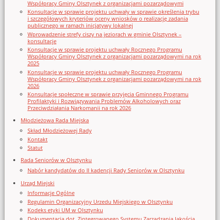
Współpracy Gminy Olsztynek z organizacjami pozarządowymi
Konsultacje w sprawie projektu uchwały w sprawie określenia trybu
i szczegółowych kryteriów oceny wniosków o realizację zadania
publicznego w ramach inicjatywy lokalnej
Wprowadzenie strefy ciszy na jeziorach w gminie Olsztynek –
konsultacje
Konsultacje w sprawie projektu uchwały Rocznego Programu
Współpracy Gminy Olsztynek z organizacjami pozarządowymi na rok
2025
Konsultacje w sprawie projektu uchwały Rocznego Programu
Współpracy Gminy Olsztynek z organizacjami pozarządowymi na rok
2026
Konsultacje społeczne w sprawie przyjęcia Gminnego Programu
Profilaktyki i Rozwiązywania Problemów Alkoholowych oraz
Przeciwdziałania Narkomanii na rok 2026
Młodzieżowa Rada Miejska
Skład Młodzieżowej Rady
Kontakt
Statut
Rada Seniorów w Olsztynku
Nabór kandydatów do II kadencji Rady Seniorów w Olsztynku
Urząd Miejski
Informacje Ogólne
Regulamin Organizacyjny Urzedu Miejskiego w Olsztynku
Kodeks etyki UM w Olsztynku
Dokumentacja dot. Zintegrowanego Systemu Zarządzania Jakością