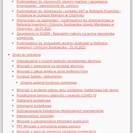
Podinspektor ds. obronnych, obrony cywilnej i zarządzania
kryzysowego - pełnomocnik ds. ochrony
Podinspektor ds. księgowości i podatku VAT w Referacie Finansów i
Podatków w Urzędzie Miejskim w Olsztynku
Oferta pracy na zastępstwo - podinspektor ds. drogownictwa w
Referacie Inwestycji i Ochrony Środowiska Urzędu Miejskiego w
Olsztynku - 26.07.2022
Zarządzenie nr 9/2009 - Regulamin naboru na wolne stanowiska
urzędnicze.
Podinspektor ds. gospodarki wodno–ściekowej w Referacie
Inwestycji i Ochrony Środowiska - 25.10.2022
Druki do pobrania
Oświadczenie o rocznej wartości sprzedanego alkoholu
Wniosek o zezwolenie na sprzedaz alkoholu
Wniosek o zakup węgla w cenie preferencyjnej
Fundusz Sołecki - dokumenty
Zmiana zadania funduszu sołeckiego
Wniosek o wydanie odpisu aktu urodzenia, małżeństwa lub zgonu
Przedłużenie terminu płatności z powodu COVID-19
Deklaracje podatkowe
Informacje podatkowe
Dofinansowanie kształcenia młodocianych pracowników
Kwestonariusz osobowy
Wniosek o udostępnienie informacji publicznej
PPF Wniosek o przyznanie prawa pomocy
Wniosek o wpis do ewidencji obiektów hotelarskich