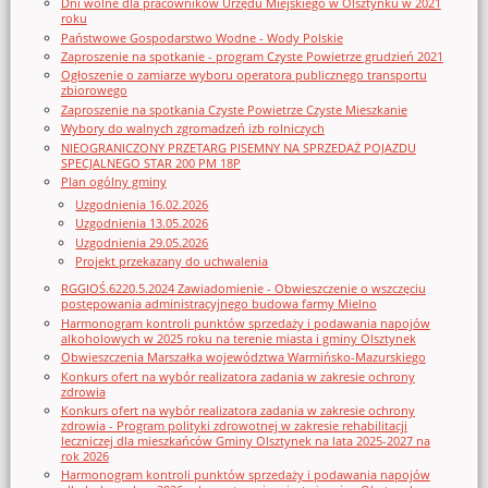
Dni wolne dla pracowników Urzędu Miejskiego w Olsztynku w 2021
roku
Państwowe Gospodarstwo Wodne - Wody Polskie
Zaproszenie na spotkanie - program Czyste Powietrze grudzień 2021
Ogłoszenie o zamiarze wyboru operatora publicznego transportu
zbiorowego
Zaproszenie na spotkania Czyste Powietrze Czyste Mieszkanie
Wybory do walnych zgromadzeń izb rolniczych
NIEOGRANICZONY PRZETARG PISEMNY NA SPRZEDAŻ POJAZDU
SPECJALNEGO STAR 200 PM 18P
Plan ogólny gminy
Uzgodnienia 16.02.2026
Uzgodnienia 13.05.2026
Uzgodnienia 29.05.2026
Projekt przekazany do uchwalenia
RGGIOŚ.6220.5.2024 Zawiadomienie - Obwieszczenie o wszczęciu
postępowania administracyjnego budowa farmy Mielno
Harmonogram kontroli punktów sprzedaży i podawania napojów
alkoholowych w 2025 roku na terenie miasta i gminy Olsztynek
Obwieszczenia Marszałka województwa Warmińsko-Mazurskiego
Konkurs ofert na wybór realizatora zadania w zakresie ochrony
zdrowia
Konkurs ofert na wybór realizatora zadania w zakresie ochrony
zdrowia - Program polityki zdrowotnej w zakresie rehabilitacji
leczniczej dla mieszkańców Gminy Olsztynek na lata 2025-2027 na
rok 2026
Harmonogram kontroli punktów sprzedaży i podawania napojów