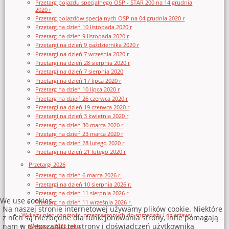
Przetarg pojazdu specjalnego OSP - STAR 200 na 14 grudnia
2020 r
Przetarg pojazdów specjalnych OSP na 04 grudnia 2020 r
Przetarg na dzień 10 listopada 2020 r
Przetarg na dzień 9 listopada 2020 r
Przetargi na dzień 9 października 2020 r
Przetargi na dzień 7 września 2020 r
Przetargi na dzień 28 sierpnia 2020 r
Przetargi na dzień 7 sierpnia 2020
Przetargi na dzień 17 lipca 2020 r
Przetarg na dzień 10 lipca 2020 r
Przetarg na dzień 26 czerwca 2020 r
Przetargi na dzień 19 czerwca 2020 r
Przetargi na dzień 3 kwietnia 2020 r
Przetarg na dzień 30 marca 2020 r
Przetarg na dzień 23 marca 2020 r
Przetarg na dzień 28 lutego 2020 r
Przetargi na dzień 21 lutego 2020 r
Przetargi 2026
Przetarg na dzień 6 marca 2026 r.
Przetargi na dzień 10 sierpnia 2026 r.
Przetarg na dzień 11 sierpnia 2026 r.
We use cookies
Przetarg na dzień 11 września 2026 r.
Na naszej stronie internetowej używamy plików cookie. Niektóre
Wykazy nieruchomości przeznaczonych do sprzedaży i dzierżawy
z nich są niezbędne dla funkcjonowania strony, inne pomagają
nam w ulepszaniu tej strony i doświadczeń użytkownika
Wykazy z 2026 roku