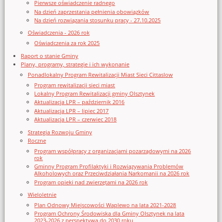
Pierwsze oświadczenie radnego
Na dzień zaprzestania pełnienia obowiązków
Na dzień rozwiązania stosunku pracy - 27.10.2025
Oświadczenia - 2026 rok
Oświadczenia za rok 2025
Raport o stanie Gminy
Plany, programy, strategie i ich wykonanie
Ponadlokalny Program Rewitalizacji Miast Sieci Cittaslow
Program rewitalizacji sieci miast
Lokalny Program Rewitalizacji gminy Olsztynek
Aktualizacja LPR – październik 2016
Aktualizacja LPR – lipiec 2017
Aktualizacja LPR – czerwiec 2018
Strategia Rozwoju Gminy
Roczne
Program współpracy z organizacjami pozarządowymi na 2026
rok
Gminny Program Profilaktyki i Rozwiązywania Problemów
Alkoholowych oraz Przeciwdziałania Narkomanii na 2026 rok
Program opieki nad zwierzętami na 2026 rok
Wieloletnie
Plan Odnowy Miejscowości Waplewo na lata 2021-2028
Program Ochrony Środowiska dla Gminy Olsztynek na lata
2023-2026 z perspektywą do 2030 roku