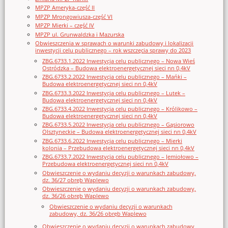
MPZP Ameryka-część II
MPZP Mrongowiusza-część VI
MPZP Mierki – część IV
MPZP ul. Grunwaldzka i Mazurska
Obwieszczenia w sprawach o warunki zabudowy i lokalizacji
inwestycji celu publicznego – rok wszczęcia sprawy do 2023
ZBG.6733.1.2022 Inwestycja celu publicznego – Nowa Wieś
Ostródzka – Budowa elektroenergetycznej sieci nn 0,4kV
ZBG.6733.2.2022 Inwestycja celu publicznego – Mańki –
Budowa elektroenergetycznej sieci nn 0,4kV
ZBG.6733.3.2022 Inwestycja celu publicznego – Lutek –
Budowa elektroenergetycznej sieci nn 0,4kV
ZBG.6733.4.2022 Inwestycja celu publicznego – Królikowo –
Budowa elektroenergetycznej sieci nn 0,4kV
ZBG.6733.5.2022 Inwestycja celu publicznego – Gąsiorowo
Olsztyneckie – Budowa elektroenergetycznej sieci nn 0,4kV
ZBG.6733.6.2022 Inwestycja celu publicznego – Mierki
kolonia – Przebudowa elektroenergetycznej sieci nn 0,4kV
ZBG.6733.7.2022 Inwestycja celu publicznego – Jemiołowo –
Przebudowa elektroenergetycznej sieci nn 0,4kV
Obwieszczenie o wydaniu decyzji o warunkach zabudowy,
dz. 36/27 obręb Waplewo
Obwieszczenie o wydaniu decyzji o warunkach zabudowy,
dz. 36/26 obręb Waplewo
Obwieszczenie o wydaniu decyzji o warunkach
zabudowy, dz. 36/26 obręb Waplewo
Obwieszczenie o wydaniu decyzji o warunkach zabudowy,