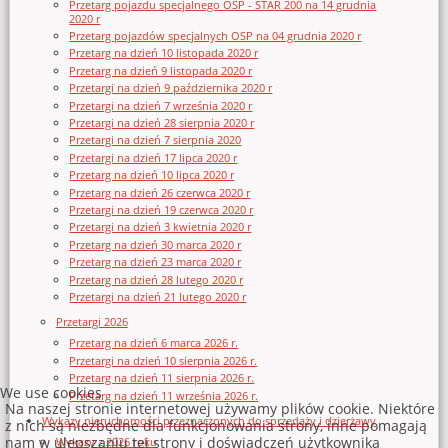
Przetarg pojazdu specjalnego OSP - STAR 200 na 14 grudnia
2020 r
Przetarg pojazdów specjalnych OSP na 04 grudnia 2020 r
Przetarg na dzień 10 listopada 2020 r
Przetarg na dzień 9 listopada 2020 r
Przetargi na dzień 9 października 2020 r
Przetargi na dzień 7 września 2020 r
Przetargi na dzień 28 sierpnia 2020 r
Przetargi na dzień 7 sierpnia 2020
Przetargi na dzień 17 lipca 2020 r
Przetarg na dzień 10 lipca 2020 r
Przetarg na dzień 26 czerwca 2020 r
Przetargi na dzień 19 czerwca 2020 r
Przetargi na dzień 3 kwietnia 2020 r
Przetarg na dzień 30 marca 2020 r
Przetarg na dzień 23 marca 2020 r
Przetarg na dzień 28 lutego 2020 r
Przetargi na dzień 21 lutego 2020 r
Przetargi 2026
Przetarg na dzień 6 marca 2026 r.
Przetargi na dzień 10 sierpnia 2026 r.
Przetarg na dzień 11 sierpnia 2026 r.
We use cookies
Przetarg na dzień 11 września 2026 r.
Na naszej stronie internetowej używamy plików cookie. Niektóre
Wykazy nieruchomości przeznaczonych do sprzedaży i dzierżawy
z nich są niezbędne dla funkcjonowania strony, inne pomagają
nam w ulepszaniu tej strony i doświadczeń użytkownika
Wykazy z 2026 roku