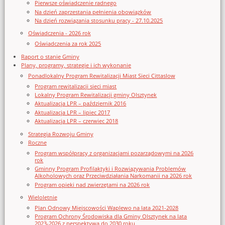
Pierwsze oświadczenie radnego
Na dzień zaprzestania pełnienia obowiązków
Na dzień rozwiązania stosunku pracy - 27.10.2025
Oświadczenia - 2026 rok
Oświadczenia za rok 2025
Raport o stanie Gminy
Plany, programy, strategie i ich wykonanie
Ponadlokalny Program Rewitalizacji Miast Sieci Cittaslow
Program rewitalizacji sieci miast
Lokalny Program Rewitalizacji gminy Olsztynek
Aktualizacja LPR – październik 2016
Aktualizacja LPR – lipiec 2017
Aktualizacja LPR – czerwiec 2018
Strategia Rozwoju Gminy
Roczne
Program współpracy z organizacjami pozarządowymi na 2026
rok
Gminny Program Profilaktyki i Rozwiązywania Problemów
Alkoholowych oraz Przeciwdziałania Narkomanii na 2026 rok
Program opieki nad zwierzętami na 2026 rok
Wieloletnie
Plan Odnowy Miejscowości Waplewo na lata 2021-2028
Program Ochrony Środowiska dla Gminy Olsztynek na lata
2023-2026 z perspektywą do 2030 roku