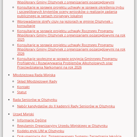
Współpracy Gminy Olsztynek z organizacjami pozarządowymi
Konsultacje w sprawie projektu uchwały w sprawie określenia trybu
i szczegółowych kryteriów oceny wniosków o realizację zadania
publicznego w ramach inicjatywy lokalnej
Wprowadzenie strefy ciszy na jeziorach w gminie Olsztynek –
konsultacje
Konsultacje w sprawie projektu uchwały Rocznego Programu
Współpracy Gminy Olsztynek z organizacjami pozarządowymi na rok
2025
Konsultacje w sprawie projektu uchwały Rocznego Programu
Współpracy Gminy Olsztynek z organizacjami pozarządowymi na rok
2026
Konsultacje społeczne w sprawie przyjęcia Gminnego Programu
Profilaktyki i Rozwiązywania Problemów Alkoholowych oraz
Przeciwdziałania Narkomanii na rok 2026
Młodzieżowa Rada Miejska
Skład Młodzieżowej Rady
Kontakt
Statut
Rada Seniorów w Olsztynku
Nabór kandydatów do II kadencji Rady Seniorów w Olsztynku
Urząd Miejski
Informacje Ogólne
Regulamin Organizacyjny Urzedu Miejskiego w Olsztynku
Kodeks etyki UM w Olsztynku
Dokumentacja dot. Zintegrowanego Systemu Zarządzania Jakością