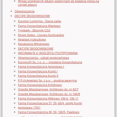
Wykaz urzędowych lekarzy weterynarii do badania mięsa na
użytek własny
Obwieszczenia
DECYZJE ŚRODOWISKOWE
Eurotter Logistyka - Stacja paliw
Farma fotowoltaiczna Waplewo
Tymbark - Zbiornik CO2
Droga Selwa - Lipowo Kurkowskie
Agaplast rozbudowa
Kanalizacja Witramowo
DECYZJE ŚRODOWISKOWE
INFORMACJE O WSZCZĘCIU POSTĘPOWANIA
Obwieszczenia - udział społeczeństwa
Europrofil Sp. z o. o. – instalacja fotowoltaiczna
Farma fotowoltaiczna Jemiołowo I
Farma fotowoltaiczna Kunki I
Farma fotowoltaiczna Kunki II
P.P-H.Agaplast Sp. z o.o. - studnia awaryjna
Farma fotowoltaiczna Królikowo
Osiedle Mieszkaniowe, Królikowo dz. nr 42/7
Osiedle Mieszkaniowe, Królikowo dz. nr 166/8
Farma fotowoltaiczna Wilkowo 106-6, 106-11
Farma Fotowoltaiczna 57, 59, 60/4, obręb Kunki
Jemiołowo 170/1
Farma Fotowoltaiczna 49, 50, 160/5, Pawłowo