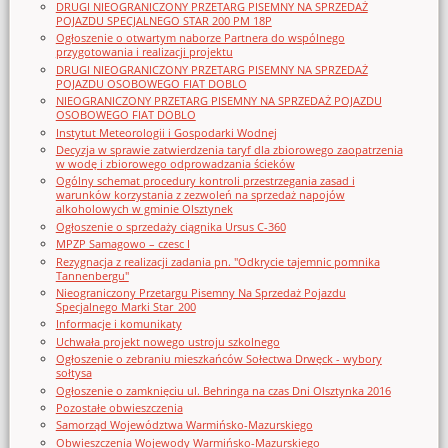
DRUGI NIEOGRANICZONY PRZETARG PISEMNY NA SPRZEDAŻ
POJAZDU SPECJALNEGO STAR 200 PM 18P
Ogłoszenie o otwartym naborze Partnera do wspólnego
przygotowania i realizacji projektu
DRUGI NIEOGRANICZONY PRZETARG PISEMNY NA SPRZEDAŻ
POJAZDU OSOBOWEGO FIAT DOBLO
NIEOGRANICZONY PRZETARG PISEMNY NA SPRZEDAŻ POJAZDU
OSOBOWEGO FIAT DOBLO
Instytut Meteorologii i Gospodarki Wodnej
Decyzja w sprawie zatwierdzenia taryf dla zbiorowego zaopatrzenia
w wodę i zbiorowego odprowadzania ścieków
Ogólny schemat procedury kontroli przestrzegania zasad i
warunków korzystania z zezwoleń na sprzedaż napojów
alkoholowych w gminie Olsztynek
Ogłoszenie o sprzedaży ciągnika Ursus C-360
MPZP Samagowo – czesc I
Rezygnacja z realizacji zadania pn. "Odkrycie tajemnic pomnika
Tannenbergu"
Nieograniczony Przetargu Pisemny Na Sprzedaż Pojazdu
Specjalnego Marki Star_200
Informacje i komunikaty
Uchwała projekt nowego ustroju szkolnego
Ogłoszenie o zebraniu mieszkańców Sołectwa Drwęck - wybory
sołtysa
Ogłoszenie o zamknięciu ul. Behringa na czas Dni Olsztynka 2016
Pozostałe obwieszczenia
Samorząd Województwa Warmińsko-Mazurskiego
Obwieszczenia Wojewody Warmińsko-Mazurskiego