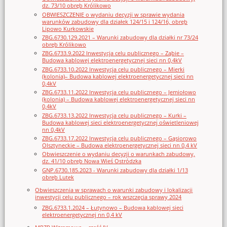
dz. 73/10 obręb Królikowo
OBWIESZCZENIE o wydaniu decyzji w sprawie wydania
warunków zabudowy dla działek 124/15 i 124/16, obręb
Lipowo Kurkowskie
ZBG.6730.129.2021 – Warunki zabudowy dla działki nr 73/24
obręb Królikowo
ZBG.6733.9.2022 Inwestycja celu publicznego – Ząbie –
Budowa kablowej elektroenergetycznej sieci nn 0,4kV
ZBG.6733.10.2022 Inwestycja celu publicznego – Mierki
(kolonia)– Budowa kablowej elektroenergetycznej sieci nn
0,4kV
ZBG.6733.11.2022 Inwestycja celu publicznego – Jemiołowo
(kolonia) – Budowa kablowej elektroenergetycznej sieci nn
0,4kV
ZBG.6733.13.2022 Inwestycja celu publicznego – Kurki –
Budowa kablowej sieci elektroenergetycznej oświetleniowej
nn 0,4kV
ZBG.6733.17.2022 Inwestycja celu publicznego – Gąsiorowo
Olsztyneckie – Budowa elektroenergetycznej sieci nn 0,4 kV
Obwieszczenie o wydaniu decyzji o warunkach zabudowy,
dz. 41/10 obręb Nowa Wieś Ostródzka
GNP.6730.185.2023 - Warunki zabudowy dla działki 1/13
obręb Lutek
Obwieszczenia w sprawach o warunki zabudowy i lokalizacji
inwestycji celu publicznego – rok wszczęcia sprawy 2024
ZBG.6733.1.2024 – Łutynowo – Budowa kablowej sieci
elektroenergetycznej nn 0,4 kV