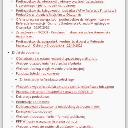
Podinspektor ds. obronnych, obrony cywilnej i zarządzania
kryzysowego - pełnomocnik ds. ochrony
Podinspektor ds. księgowości i podatku VAT w Referacie Finansów i
Podatków w Urzędzie Miejskim w Olsztynku
Oferta pracy na zastępstwo - podinspektor ds. drogownictwa w
Referacie Inwestycji i Ochrony Środowiska Urzędu Miejskiego w
Olsztynku - 26.07.2022
Zarządzenie nr 9/2009 - Regulamin naboru na wolne stanowiska
urzędnicze.
Podinspektor ds. gospodarki wodno–ściekowej w Referacie
Inwestycji i Ochrony Środowiska - 25.10.2022
Druki do pobrania
Oświadczenie o rocznej wartości sprzedanego alkoholu
Wniosek o zezwolenie na sprzedaz alkoholu
Wniosek o zakup węgla w cenie preferencyjnej
Fundusz Sołecki - dokumenty
Zmiana zadania funduszu sołeckiego
Wniosek o wydanie odpisu aktu urodzenia, małżeństwa lub zgonu
Przedłużenie terminu płatności z powodu COVID-19
Deklaracje podatkowe
Informacje podatkowe
Dofinansowanie kształcenia młodocianych pracowników
Kwestonariusz osobowy
Wniosek o udostępnienie informacji publicznej
PPF Wniosek o przyznanie prawa pomocy
Wniosek o wpis do ewidencji obiektów hotelarskich