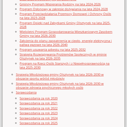
Gminny Program Wspierania Rodziny na lata 2024-2026
Program Osłonowy w zakresie dożywiania na lata 2024-2028
Program Przeciwdziałania Przemocy Domowej i Ochrony Osób
na lata 2023-2028
Program Opieki nad Zabytkami Gminy Olsztynek na lata 2025-
2028
Wieloletni Program Gospodarowania Mieszkaniowym Zasobem
Gminy na lata 2026-2030
Założenia do planu zaopatrzenia w ciepło, energię elektryczna i
paliwa gazowe na lata 2026-2040
Program usuwania azbestu na lata 2025-2032
Strategia Rozwiązywania Problemów Społecznych w gminie
Olsztynek na lata 2026-2035
Program na Rzecz Osób Starszych i z Niepełnosprawnością na
lata 2025-2030
Strategia Młodzieżowa gminy Olsztynek na lata 2026-2030 w
obszarze sportu wśród młodzieży
Strategia Młodzieżowa gminy Olsztynek na lata 2026-2030 w
obszarze zdrowia psychicznego młodych osób
Sprawozdania
Sprawozdania za rok 2020
Sprawozdania za rok 2021
Sprawozdania za rok 2022
Sprawozdania za rok 2023
Sprawozdania za rok 2024
Sprawozdania za rok 2025