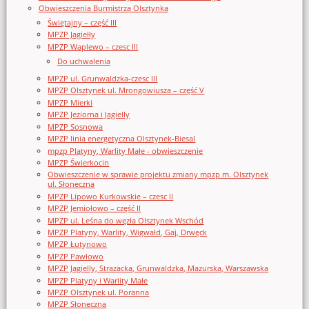
Obwieszczenia Burmistrza Olsztynka
Świętajny – część III
MPZP Jagiełły
MPZP Waplewo – czesc III
Do uchwalenia
MPZP ul. Grunwaldzka-czesc III
MPZP Olsztynek ul. Mrongowiusza – część V
MPZP Mierki
MPZP Jeziorna i Jagielly
MPZP Sosnowa
MPZP linia energetyczna Olsztynek-Biesal
mpzp Platyny, Warlity Małe - obwieszczenie
MPZP Świerkocin
Obwieszczenie w sprawie projektu zmiany mpzp m. Olsztynek
ul. Słoneczna
MPZP Lipowo Kurkowskie – czesc II
MPZP Jemiołowo – część II
MPZP ul. Leśna do węzła Olsztynek Wschód
MPZP Platyny, Warlity, Wigwałd, Gaj, Drwęck
MPZP Łutynowo
MPZP Pawłowo
MPZP Jagielly, Strazacka, Grunwaldzka, Mazurska, Warszawska
MPZP Platyny i Warlity Małe
MPZP Olsztynek ul. Poranna
MPZP Słoneczna