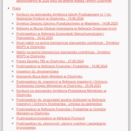
alkoholowych w 2026 roku na terenie miasta i gminy Olsztynek
Praca
Konkurs na stanowisko dyrektora Szkoły Podstawowej nr 1 im.
Noblistów Polskich w Olsztynku - 19.06.2026
Dyrektor Zespołu Szkolno-Przedszkolnego w Waplewie - 14.08.2025
Referent w Biurze Obsługi Interesanta w Referacie Organizacyjnym
Podinspektor w Referacie Gospodarki Nieruchomościami i
Planowania - 24.02.2025
Drugi nabór na wolne kierownicze stanowisko urzędnicze - Dyrektor
MOPS w Olsztynku
Nabór na wolne kierownicze stanowisko urzędnicze - Dyrektor
MOPS w Olsztynku
Prezes Zarządu TBS w Olsztynku - 27.09.2024
Podinspektor w Referacie Finansów i Podatków - 19.08.2024
Inspektor ds. drogownictwa
Kierownik Biura Rady Miejskiej w Olsztynku
Podinspektor ds. inwestycji w Referacie Inwestycji i Ochrony
Środowiska Urzędu Miejskiego w Olsztynku - 25.09.2023
Konkurs na stanowisko dyrektora Przedszkola Miejskiego w
Olsztynku
Podinspektor ds. gospodarki wodno-ściekowej w Referacie
Inwestycji i Ochrony Środowiska - umowa na zastępstwo
Podinspektor w Referacie Finansów i Podatków w Urzędzie
Miejskim w Olsztynku
Podinspektor/inspektor w Referacie Promocji
Podinspektor ds. obronnych, obrony cywilnej i zarządzania
kryzysowego