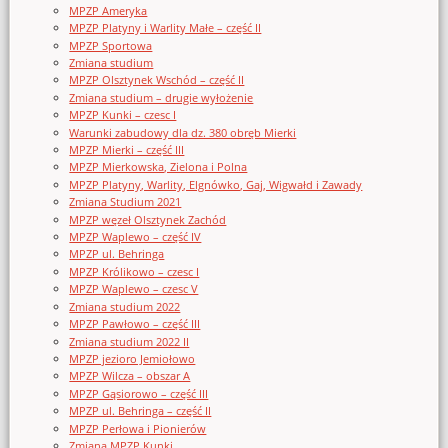
MPZP Ameryka
MPZP Platyny i Warlity Małe – część II
MPZP Sportowa
Zmiana studium
MPZP Olsztynek Wschód – część II
Zmiana studium – drugie wyłożenie
MPZP Kunki – czesc I
Warunki zabudowy dla dz. 380 obręb Mierki
MPZP Mierki – część III
MPZP Mierkowska, Zielona i Polna
MPZP Platyny, Warlity, Elgnówko, Gaj, Wigwałd i Zawady
Zmiana Studium 2021
MPZP węzeł Olsztynek Zachód
MPZP Waplewo – część IV
MPZP ul. Behringa
MPZP Królikowo – czesc I
MPZP Waplewo – czesc V
Zmiana studium 2022
MPZP Pawłowo – część III
Zmiana studium 2022 II
MPZP jezioro Jemiołowo
MPZP Wilcza – obszar A
MPZP Gąsiorowo – część III
MPZP ul. Behringa – część II
MPZP Perłowa i Pionierów
Zmiana MPZP Kunki