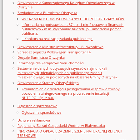
Obwieszczenia Samorządowego Kolegium Odwoławczego w
Olsztynie
Zawiadomienia Burmistrza Olsztynka
WYKAZ NIERUCHOMOŚCI WPISANYCH DO REJESTRU ZABYTKÓW.
Informacja na podstawie art. 37 ust. 1 pkt 2 ustawy o finansach
publicznych - m.in. wykonanie budżetu JST umorzenia pomoc
publiczna.
II Konkurs na realizację zadania publicznego
Obwieszczenia Ministra Infrastruktury i Budwonictwa
Sprzedaż pojazdu Volkswagen Transporter T4
Decyzje Burmistrza Olsztynka
Informacje dla Zarządców Nieruchomości
Zestawienie danych dotyczących czynszów najmu lokali
mieszkalnych, nienależących do publicznego zasobu
mieszkaniowego, w położonych na obszarze Gminy Olsztynek.
Obwieszczenia Starosty Olsztyńskiego
Zawiadomienie o wszczęciu postępowania w sprawie zmiany
pozwolenia zintegrowanego na prowadzenie instalacji
NUTRIPOL Sp. z o.o.
Ogłoszenia sprzedażowe
Ogłoszenia sprzedażowe
Uchwała reklamowa
Regionalny Zarząd Gospodarki Wodnej w Białymstoku
INFORMACJA O OPŁACIE ZA ZMNIEJSZENIE NATURALNEJ RETENCJI
TERENOWEJ