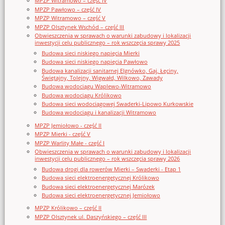
MPZP Witramowo – część IV
MPZP Pawłowo – część IV
MPZP Witramowo – część V
MPZP Olsztynek Wschód – część III
Obwieszczenia w sprawach o warunki zabudowy i lokalizacji
inwestycji celu publicznego – rok wszczęcia sprawy 2025
Budowa sieci niskiego napięcia Mierki
Budowa sieci niskiego napięcia Pawłowo
Budowa kanalizacji sanitarnej Elgnówko, Gaj, Łęciny,
Świętajny, Tolejny, Wigwałd, Wilkowo, Zawady
Budowa wodociągu Waplewo-Witramowo
Budowa wodociągu Królikowo
Budowa sieci wodociągowej Swaderki-Lipowo Kurkowskie
Budowa wodociągu i kanalizacji Witramowo
MPZP Jemiołowo - część II
MPZP Mierki - część V
MPZP Warlity Małe - część I
Obwieszczenia w sprawach o warunki zabudowy i lokalizacji
inwestycji celu publicznego – rok wszczęcia sprawy 2026
Budowa drogi dla rowerów Mierki – Swaderki - Etap 1
Budowa sieci elektroenergetycznej Królikowo
Budowa sieci elektroenergetycznej Marózek
Budowa sieci elektroenergetycznej Jemiołowo
MPZP Królikowo – część II
MPZP Olsztynek ul. Daszyńskiego – część III