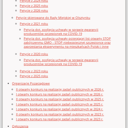
Petycje z 2024 roku
Petycje z 2025 roku
Petycje z 2026 roku
Petycje skierowane do Rady Miejskiej w Olsztynku
Petycje z 2021 roku
Petycja dot. podjęcia uchwały w sprawie gwarancji
producentów szczepionek na COVID-19
Petycja dot. podjęcia uchwały poierającej list otwarty STOP
zabójczenmu GMO - STOP niebezpiecznej szczepionce oraz
zaprzestania eksperymentu na mieszkańcach Polski i inne
Petycje z 2020 roku
Petycja dot. podjęcia uchwały w sprawie gwarancji
producentów szczepionek na COVID-19
Petycje z 2023 roku
Petycje z 2025 roku
Organizacje Pozarządowe
II otwarty konkurs na realizację zadań publicznych w 2026 r.
I otwarty konkurs na realizację zadań publicznych w 2026 r.
II otwarty konkurs na realizację zadań publicznych w 2025 r.
I otwarty konkurs na realizację zadań publicznych w 2025 r.
I otwarty konkurs na realizację zadań publicznych w 2024 r.
II otwarty konkurs na realizację zadań publicznych w 2023 r.
I otwarty konkurs na realizację zadań publicznych w 2023 r.
Ogłoszenia