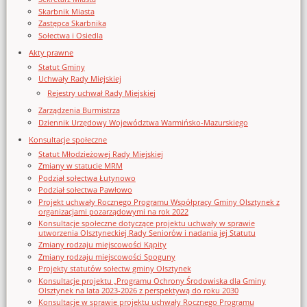
Skarbnik Miasta
Zastępca Skarbnika
Sołectwa i Osiedla
Akty prawne
Statut Gminy
Uchwały Rady Miejskiej
Rejestry uchwał Rady Miejskiej
Zarządzenia Burmistrza
Dziennik Urzędowy Województwa Warmińsko-Mazurskiego
Konsultacje społeczne
Statut Młodzieżowej Rady Miejskiej
Zmiany w statucie MRM
Podział sołectwa Łutynowo
Podział sołectwa Pawłowo
Projekt uchwały Rocznego Programu Współpracy Gminy Olsztynek z
organizacjami pozarządowymi na rok 2022
Konsultacje społeczne dotyczące projektu uchwały w sprawie
utworzenia Olsztyneckiej Rady Seniorów i nadania jej Statutu
Zmiany rodzaju miejscowości Kąpity
Zmiany rodzaju miejscowości Spoguny
Projekty statutów sołectw gminy Olsztynek
Konsultacje projektu „Programu Ochrony Środowiska dla Gminy
Olsztynek na lata 2023-2026 z perspektywą do roku 2030
Konsultacje w sprawie projektu uchwały Rocznego Programu