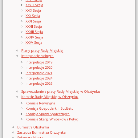
XXVIII Sesja
XXIX Sesja
XXX Sesja
XXXI Sesja
XXXII Sesja
XXXIII Sesja
XXXIV Sesja
XXXV Sesja
Plany pracy Rady Miejskiej
Interpelacje radnych
Interpelacje 2019
Interpelacje 2020
Interpelacje 2021
Interpelacje 2024
Interpelacje 2026
Sprawozdanie z pracy Rady Miejskiej w Olsztynku
Komisje Rady Miejskiej w Olsztynku
Komisja Rewizyjna
Komisja Gospodarki i Budżetu
Komisja Spraw Społecznych
Komisja Skarg, Wniosków i Petycji
Burmistrz Olsztynka
Zastępca Burmistrza Olsztynka
Sekretarz Miasta