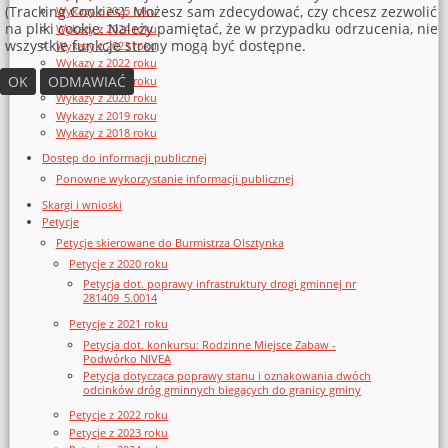
(Tracking Cookies). Możesz sam zdecydować, czy chcesz zezwolić
Wykazy z 2025 roku
na pliki cookie. Należy pamiętać, że w przypadku odrzucenia, nie
Wykazy z 2024 roku
wszystkie funkcje strony mogą być dostępne.
Wykazy z 2023 roku
Wykazy z 2022 roku
OK
ODMAWIAĆ
Wykazy z 2021 roku
Wykazy z 2020 roku
Wykazy z 2019 roku
Wykazy z 2018 roku
Dostęp do informacji publicznej
Ponowne wykorzystanie informacji publicznej
Skargi i wnioski
Petycje
Petycje skierowane do Burmistrza Olsztynka
Petycje z 2020 roku
Petycja dot. poprawy infrastruktury drogi gminnej nr
281409_5.0014
Petycje z 2021 roku
Petycja dot. konkursu: Rodzinne Miejsce Zabaw -
Podwórko NIVEA
Petycja dotycząca poprawy stanu i oznakowania dwóch
odcinków dróg gminnych biegących do granicy gminy
Petycje z 2022 roku
Petycje z 2023 roku