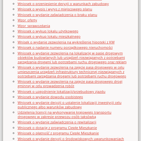
Wniosek o przeniesienie decyzji o warunkach zabudowy
Wniosek o wypis i wyrys z miejscowego planu
Wniosek o wydanie zaświadczenia o braku planu
Wzor_oferty
Wzor_sprawozdania
Wniosek o wykup lokalu użytkowego
Wniosek o wykup lokalu mieszkalnego
Wnisek o wydanie zezwolenia na wykreślenie hipoteki z KW
Wniosek o nadanie numeru porządkowego nieruchomości
Wniosek o wydanie zezwolenia na lokalizację w pasie drogowym
obiektów budowlanych lub urządzeń niezwiązanych z potrzebami
zarządzania drogami lub potrzebami ruchu drogowego oraz reklam
Wniosek o wydanie zezwolenia na zajęcie pasa drogowego w celu
umieszczenia urządzeń infrastruktury technicznej niezwiązanych z
potrzebami zarządzania drogami lub potrzebami ruchu drogowego
Wniosek o wydanie zezwolenia na zajęcie pasa drogowego drogi
gminnej w celu prowadzenia robót
Wniosek o uzgodnienie lokalizacji/przebudowy zjazdu
Wniosek o wydanie dowodu osobistego
Wniosek o wydanie decyzji o ustalenie lokalizacji inwestycji celu
publicznego albo warunków zabudowy
Udzielenia licencji na wykonywanie krajowego transportu
drogowego w zakresie przewozu osób taksówką
Wniosek o wydanie zaświadczenia o rewitalizacji
Wniosek o dotację z programu Ciepłe Mieszkanie
Wniosek o płatność z programu Ciepłe Mieszkanie
Wniosek o wydanie decyzji o środowiskowych uwarunkowaniach