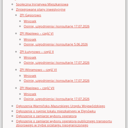
Społeczna Inicjatywa Mieszkaniowa
Zintegrowane plany inwestycyjne
ZPI Gąsiorowo
Wniosek
Opinie, uzgodnienia i konsultacje 17.07.2026
ZPI Waplewo – część VI
Wniosek
Opinie, uzgodnienia i konsultacje 5.06.2026
ZPI Łutynowo – część II
Wniosek
Opinie, uzgodnienia i konsultacje 17.07.2026
ZPI Witramowo – część VI
Wniosek
Opinie, uzgodnienia i konsultacje 17.07.2026
ZPI Waplewo – część VII
Wniosek
Opinie, uzgodnienia i konsultacje 17.07.2026
Ogłoszenia Warmińsko-Mazurskiego Urzędu Wojewódzkiego
Ogłoszenie o najmie lokalu mieszkalnego w Elgnówku
Ogłoszenie o zamiarze wyboru operatora
Ogłoszenie o zamiarze wyboru operatora publicznego transportu
zbiorowego w trybie przetargu nieograniczonego