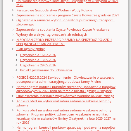
Dni wolne dla pracowników Urzędu Miejskiego w Olsztynku w 2021
roku
Państwowe Gospodarstwo Wodne - Wody Polskie
Zaproszenie na spotkanie - program Czyste Powietrze grudzień 2021
Ogłoszenie o zamiarze wyboru operatora publicznego transportu
zbiorowego
Zaproszenie na spotkania Czyste Powietrze Czyste Mieszkanie
Wybory do walnych zgromadzeń izb rolniczych
NIEOGRANICZONY PRZETARG PISEMNY NA SPRZEDAŻ POJAZDU
SPECJALNEGO STAR 200 PM 18P
Plan ogólny gminy
Uzgodnienia 16.02.2026
Uzgodnienia 13.05.2026
Uzgodnienia 29.05.2026
Projekt przekazany do uchwalenia
RGGIOŚ.6220.5.2024 Zawiadomienie - Obwieszczenie o wszczęciu
postępowania administracyjnego budowa farmy Mielno
Harmonogram kontroli punktów sprzedaży i podawania napojów
alkoholowych w 2025 roku na terenie miasta i gminy Olsztynek
Obwieszczenia Marszałka województwa Warmińsko-Mazurskiego
Konkurs ofert na wybór realizatora zadania w zakresie ochrony
zdrowia
Konkurs ofert na wybór realizatora zadania w zakresie ochrony
zdrowia - Program polityki zdrowotnej w zakresie rehabilitacji
leczniczej dla mieszkańców Gminy Olsztynek na lata 2025-2027 na
rok 2026
Harmonogram kontroli punktów sprzedaży i podawania napojów