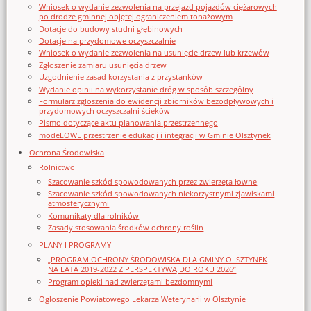
Wniosek o wydanie zezwolenia na przejazd pojazdów ciężarowych
po drodze gminnej objętej ograniczeniem tonażowym
Dotacje do budowy studni głębinowych
Dotacje na przydomowe oczyszczalnie
Wniosek o wydanie zezwolenia na usunięcie drzew lub krzewów
Zgłoszenie zamiaru usunięcia drzew
Uzgodnienie zasad korzystania z przystanków
Wydanie opinii na wykorzystanie dróg w sposób szczególny
Formularz zgłoszenia do ewidencji zbiorników bezodpływowych i
przydomowych oczyszczalni ścieków
Pismo dotyczące aktu planowania przestrzennego
modeLOWE przestrzenie edukacji i integracji w Gminie Olsztynek
Ochrona Środowiska
Rolnictwo
Szacowanie szkód spowodowanych przez zwierzęta łowne
Szacowanie szkód spowodowanych niekorzystnymi zjawiskami
atmosferycznymi
Komunikaty dla rolników
Zasady stosowania środków ochrony roślin
PLANY I PROGRAMY
„PROGRAM OCHRONY ŚRODOWISKA DLA GMINY OLSZTYNEK
NA LATA 2019-2022 Z PERSPEKTYWĄ DO ROKU 2026”
Program opieki nad zwierzętami bezdomnymi
Ogloszenie Powiatowego Lekarza Weterynarii w Olsztynie