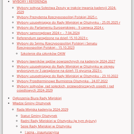
WYBORY I REFERENDA
Wybory sołtysa Sołectwa Zezuty w trakcie trwania kadencji 2024-
2029
Wybory Prezydenta Rzeczypospolitej Polskiej 2025 r.
Wybory uzupełniające do Rady Miejskiej w Olsztynku - 25.05.2025 r
Wybory do Parlamentu Europejskiego - 9 czerwca 2024 r.
Wybory samorządowe 2024 r. - 7.04.2024
Referendum zarządzone na dzień 15.10.2023 r.
Wybory do Sejmu Rzeczypospolitej Polskiej i Senatu
Rzeczypospolitej Polskiej - 15.10.2023
Szkolenie dla członków OKW
Wybory ławników sądów powszechnych na kadencję 2024-2027
Wybory uzupełniające do Rady Miejskiej w Olsztynku w okręgu
wyborczym nr 3 zarządzone na dzień 15 stycznia 2023 r.
Wybory uzupełniające do Rady Miejskiej w Olsztynku - 23.10.2022
Wybory Przedterminowe Burmistrza Olsztynka - 24.07.2022
Wybory sołtysów, rad sołeckich, przewodniczących osiedli i rad
osiedlowych 2024-2029
Ogłoszenia Biura Rady Miejskiej
Władze Gminy Olsztynek
Rada Miejska kadencja 2024-2029
Statut Gminy Olsztynek
Radni Rady Miejskiej w Olsztynku (w tym dyżury)
Sesje Rady Miejskiej w Olsztynku
I sesja - inauguracyjna