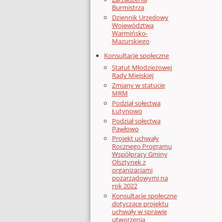
Burmistrza
Dziennik Urzędowy
Województwa
Warmińsko-
Mazurskiego
Konsultacje społeczne
Statut Młodzieżowej
Rady Miejskiej
Zmiany w statucie
MRM
Podział sołectwa
Łutynowo
Podział sołectwa
Pawłowo
Projekt uchwały
Rocznego Programu
Współpracy Gminy
Olsztynek z
organizacjami
pozarządowymi na
rok 2022
Konsultacje społeczne
dotyczące projektu
uchwały w sprawie
utworzenia