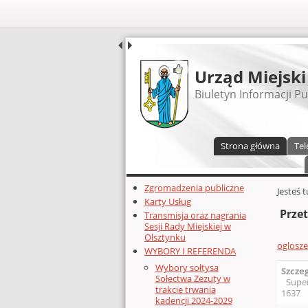
UDOSTĘPNIJ
Urząd Miejski
Biuletyn Informacji Pu
Menu główne
Strona główna
Tel
Dodatkowe zasoby (lewa kolumn
Zgromadzenia publiczne
Głównej 
Jesteś 
Karty Usług
Prze
Transmisja oraz nagrania
Sesji Rady Miejskiej w
Olsztynku
oglosz
WYBORY I REFERENDA
Wybory sołtysa
Szcze
Sołectwa Zezuty w
Supe
trakcie trwania
1637
kadencji 2024-2029