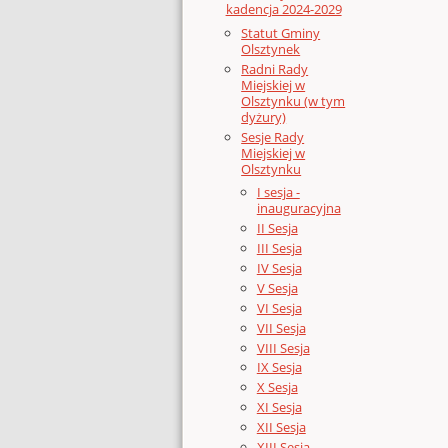
kadencja 2024-2029
Statut Gminy
Olsztynek
Radni Rady
Miejskiej w
Olsztynku (w tym
dyżury)
Sesje Rady
Miejskiej w
Olsztynku
I sesja -
inauguracyjna
II Sesja
III Sesja
IV Sesja
V Sesja
VI Sesja
VII Sesja
VIII Sesja
IX Sesja
X Sesja
XI Sesja
XII Sesja
XIII Sesja