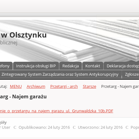
S
 w Olsztynku
blicznej
efony
Instrukcja obsługi BIP
Redakcja
Kontakt
Deklaracja dostę
Zintegrowany System Zarządzania oraz System Antykorupcyjny
Zgłosze
a)
zawartości
tutaj:
MENU
Archiwum
Przetargi - arch
Starsze
Przetarg - Najem ga
targ - Najem garażu
enie_o_przetargu_na_najem_garazu_ul._Grunwaldzka_10b.PDF
góły
r User
Opublikowano: 24 luty 2016
Utworzono: 24 luty 2016
Popr