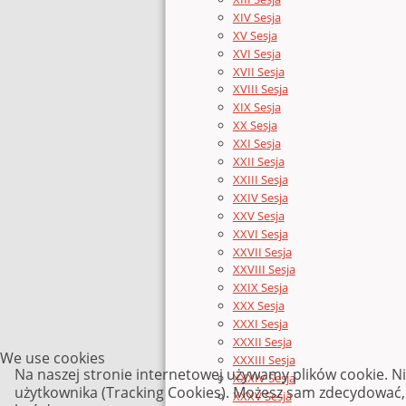
XIV Sesja
XV Sesja
XVI Sesja
XVII Sesja
XVIII Sesja
XIX Sesja
XX Sesja
XXI Sesja
XXII Sesja
XXIII Sesja
XXIV Sesja
XXV Sesja
XXVI Sesja
XXVII Sesja
XXVIII Sesja
XXIX Sesja
XXX Sesja
XXXI Sesja
XXXII Sesja
We use cookies
XXXIII Sesja
Na naszej stronie internetowej używamy plików cookie. N
XXXIV Sesja
użytkownika (Tracking Cookies). Możesz sam zdecydować, c
XXXV Sesja