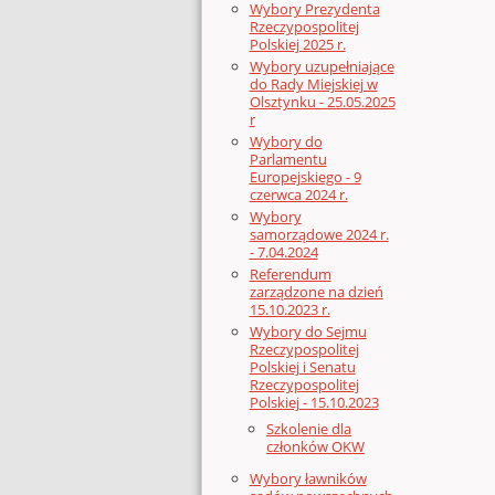
Wybory Prezydenta
Rzeczypospolitej
Polskiej 2025 r.
Wybory uzupełniające
do Rady Miejskiej w
Olsztynku - 25.05.2025
r
Wybory do
Parlamentu
Europejskiego - 9
czerwca 2024 r.
Wybory
samorządowe 2024 r.
- 7.04.2024
Referendum
zarządzone na dzień
15.10.2023 r.
Wybory do Sejmu
Rzeczypospolitej
Polskiej i Senatu
Rzeczypospolitej
Polskiej - 15.10.2023
Szkolenie dla
członków OKW
Wybory ławników