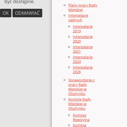
być dostępne.
Plany pracy Rady
Miejskiej
OK
ODMAWIAĆ
Interpelacje
radnych
Interpelacje
2019
Interpelacje
2020
Interpelacje
2021
Interpelacje
2024
Interpelacje
2026
Sprawozdanie z
pracy Rady
Miejskiej w
Olsztynku
Komisje Rady
Miejskiej w
Olsztynku
Komisja
Rewizyjna
Komisja