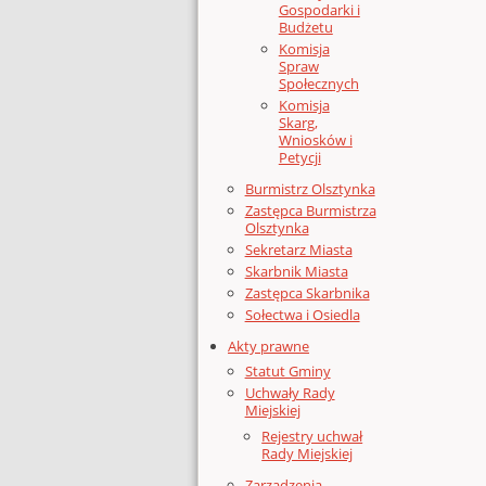
Gospodarki i
Budżetu
Komisja
Spraw
Społecznych
Komisja
Skarg,
Wniosków i
Petycji
Burmistrz Olsztynka
Zastępca Burmistrza
Olsztynka
Sekretarz Miasta
Skarbnik Miasta
Zastępca Skarbnika
Sołectwa i Osiedla
Akty prawne
Statut Gminy
Uchwały Rady
Miejskiej
Rejestry uchwał
Rady Miejskiej
Zarządzenia