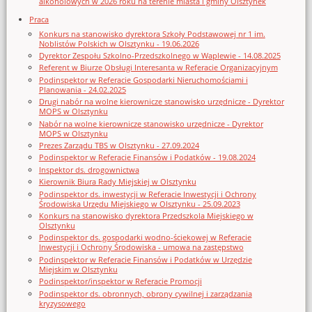
alkoholowych w 2026 roku na terenie miasta i gminy Olsztynek
Praca
Konkurs na stanowisko dyrektora Szkoły Podstawowej nr 1 im.
Noblistów Polskich w Olsztynku - 19.06.2026
Dyrektor Zespołu Szkolno-Przedszkolnego w Waplewie - 14.08.2025
Referent w Biurze Obsługi Interesanta w Referacie Organizacyjnym
Podinspektor w Referacie Gospodarki Nieruchomościami i
Planowania - 24.02.2025
Drugi nabór na wolne kierownicze stanowisko urzędnicze - Dyrektor
MOPS w Olsztynku
Nabór na wolne kierownicze stanowisko urzędnicze - Dyrektor
MOPS w Olsztynku
Prezes Zarządu TBS w Olsztynku - 27.09.2024
Podinspektor w Referacie Finansów i Podatków - 19.08.2024
Inspektor ds. drogownictwa
Kierownik Biura Rady Miejskiej w Olsztynku
Podinspektor ds. inwestycji w Referacie Inwestycji i Ochrony
Środowiska Urzędu Miejskiego w Olsztynku - 25.09.2023
Konkurs na stanowisko dyrektora Przedszkola Miejskiego w
Olsztynku
Podinspektor ds. gospodarki wodno-ściekowej w Referacie
Inwestycji i Ochrony Środowiska - umowa na zastępstwo
Podinspektor w Referacie Finansów i Podatków w Urzędzie
Miejskim w Olsztynku
Podinspektor/inspektor w Referacie Promocji
Podinspektor ds. obronnych, obrony cywilnej i zarządzania
kryzysowego