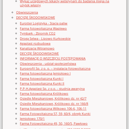
Wykaz urzędowych lekarzy weterynarii do badania mięsa na
użytek własny
Obwieszczenia
DECYZJE ŚRODOWISKOWE
Eurotter Logistyka - Stacja paliw
Farma fotowoltaiczna Waplewo
Tymbark - Zbiornik CO2
Droga Selwa - Lipowo Kurkowskie
Agaplast rozbudowa
Kanalizacja Witramowo
DECYZJE ŚRODOWISKOWE
INFORMACJE O WSZCZĘCIU POSTĘPOWANIA
Obwieszczenia - udział społeczeństwa
Europrofil Sp. z o. o. – instalacja fotowoltaiczna
Farma fotowoltaiczna Jemiołowo I
Farma fotowoltaiczna Kunki I
Farma fotowoltaiczna Kunki II
P.P-H.Agaplast Sp. z o.o. - studnia awaryjna
Farma fotowoltaiczna Królikowo
Osiedle Mieszkaniowe, Królikowo dz. nr 42/7
Osiedle Mieszkaniowe, Królikowo dz. nr 166/8
Farma fotowoltaiczna Wilkowo 106-6, 106-11
Farma Fotowoltaiczna 57, 59, 60/4, obręb Kunki
Jemiołowo 170/1
Farma Fotowoltaiczna 49, 50, 160/5, Pawłowo