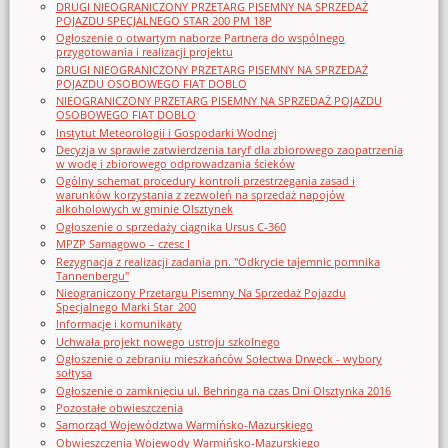
DRUGI NIEOGRANICZONY PRZETARG PISEMNY NA SPRZEDAŻ
POJAZDU SPECJALNEGO STAR 200 PM 18P
Ogłoszenie o otwartym naborze Partnera do wspólnego
przygotowania i realizacji projektu
DRUGI NIEOGRANICZONY PRZETARG PISEMNY NA SPRZEDAŻ
POJAZDU OSOBOWEGO FIAT DOBLO
NIEOGRANICZONY PRZETARG PISEMNY NA SPRZEDAŻ POJAZDU
OSOBOWEGO FIAT DOBLO
Instytut Meteorologii i Gospodarki Wodnej
Decyzja w sprawie zatwierdzenia taryf dla zbiorowego zaopatrzenia
w wodę i zbiorowego odprowadzania ścieków
Ogólny schemat procedury kontroli przestrzegania zasad i
warunków korzystania z zezwoleń na sprzedaż napojów
alkoholowych w gminie Olsztynek
Ogłoszenie o sprzedaży ciągnika Ursus C-360
MPZP Samagowo – czesc I
Rezygnacja z realizacji zadania pn. "Odkrycie tajemnic pomnika
Tannenbergu"
Nieograniczony Przetargu Pisemny Na Sprzedaż Pojazdu
Specjalnego Marki Star_200
Informacje i komunikaty
Uchwała projekt nowego ustroju szkolnego
Ogłoszenie o zebraniu mieszkańców Sołectwa Drwęck - wybory
sołtysa
Ogłoszenie o zamknięciu ul. Behringa na czas Dni Olsztynka 2016
Pozostałe obwieszczenia
Samorząd Województwa Warmińsko-Mazurskiego
Obwieszczenia Wojewody Warmińsko-Mazurskiego