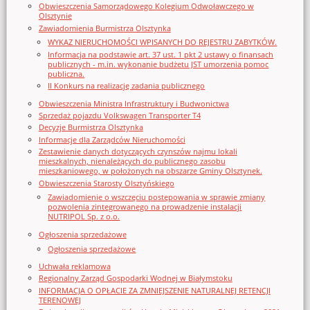
Obwieszczenia Samorządowego Kolegium Odwoławczego w
Olsztynie
Zawiadomienia Burmistrza Olsztynka
WYKAZ NIERUCHOMOŚCI WPISANYCH DO REJESTRU ZABYTKÓW.
Informacja na podstawie art. 37 ust. 1 pkt 2 ustawy o finansach
publicznych - m.in. wykonanie budżetu JST umorzenia pomoc
publiczna.
II Konkurs na realizację zadania publicznego
Obwieszczenia Ministra Infrastruktury i Budwonictwa
Sprzedaż pojazdu Volkswagen Transporter T4
Decyzje Burmistrza Olsztynka
Informacje dla Zarządców Nieruchomości
Zestawienie danych dotyczących czynszów najmu lokali
mieszkalnych, nienależących do publicznego zasobu
mieszkaniowego, w położonych na obszarze Gminy Olsztynek.
Obwieszczenia Starosty Olsztyńskiego
Zawiadomienie o wszczęciu postępowania w sprawie zmiany
pozwolenia zintegrowanego na prowadzenie instalacji
NUTRIPOL Sp. z o.o.
Ogłoszenia sprzedażowe
Ogłoszenia sprzedażowe
Uchwała reklamowa
Regionalny Zarząd Gospodarki Wodnej w Białymstoku
INFORMACJA O OPŁACIE ZA ZMNIEJSZENIE NATURALNEJ RETENCJI
TERENOWEJ