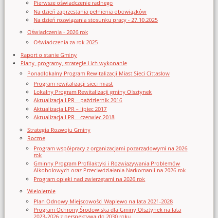
Pierwsze oświadczenie radnego
Na dzień zaprzestania pełnienia obowiązków
Na dzień rozwiązania stosunku pracy - 27.10.2025
Oświadczenia - 2026 rok
Oświadczenia za rok 2025
Raport o stanie Gminy
Plany, programy, strategie i ich wykonanie
Ponadlokalny Program Rewitalizacji Miast Sieci Cittaslow
Program rewitalizacji sieci miast
Lokalny Program Rewitalizacji gminy Olsztynek
Aktualizacja LPR – październik 2016
Aktualizacja LPR – lipiec 2017
Aktualizacja LPR – czerwiec 2018
Strategia Rozwoju Gminy
Roczne
Program współpracy z organizacjami pozarządowymi na 2026
rok
Gminny Program Profilaktyki i Rozwiązywania Problemów
Alkoholowych oraz Przeciwdziałania Narkomanii na 2026 rok
Program opieki nad zwierzętami na 2026 rok
Wieloletnie
Plan Odnowy Miejscowości Waplewo na lata 2021-2028
Program Ochrony Środowiska dla Gminy Olsztynek na lata
2023-2026 z perspektywą do 2030 roku