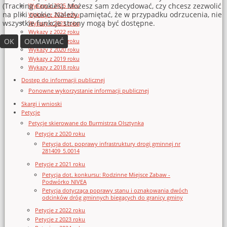
(Tracking Cookies). Możesz sam zdecydować, czy chcesz zezwolić
Wykazy z 2025 roku
na pliki cookie. Należy pamiętać, że w przypadku odrzucenia, nie
Wykazy z 2024 roku
wszystkie funkcje strony mogą być dostępne.
Wykazy z 2023 roku
Wykazy z 2022 roku
OK
ODMAWIAĆ
Wykazy z 2021 roku
Wykazy z 2020 roku
Wykazy z 2019 roku
Wykazy z 2018 roku
Dostęp do informacji publicznej
Ponowne wykorzystanie informacji publicznej
Skargi i wnioski
Petycje
Petycje skierowane do Burmistrza Olsztynka
Petycje z 2020 roku
Petycja dot. poprawy infrastruktury drogi gminnej nr
281409_5.0014
Petycje z 2021 roku
Petycja dot. konkursu: Rodzinne Miejsce Zabaw -
Podwórko NIVEA
Petycja dotycząca poprawy stanu i oznakowania dwóch
odcinków dróg gminnych biegących do granicy gminy
Petycje z 2022 roku
Petycje z 2023 roku