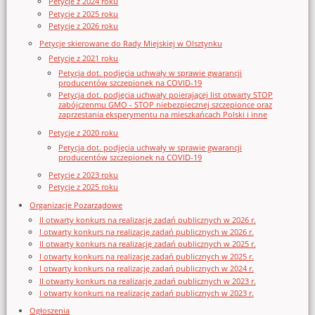
Petycje z 2024 roku
Petycje z 2025 roku
Petycje z 2026 roku
Petycje skierowane do Rady Miejskiej w Olsztynku
Petycje z 2021 roku
Petycja dot. podjęcia uchwały w sprawie gwarancji
producentów szczepionek na COVID-19
Petycja dot. podjęcia uchwały poierającej list otwarty STOP
zabójczenmu GMO - STOP niebezpiecznej szczepionce oraz
zaprzestania eksperymentu na mieszkańcach Polski i inne
Petycje z 2020 roku
Petycja dot. podjęcia uchwały w sprawie gwarancji
producentów szczepionek na COVID-19
Petycje z 2023 roku
Petycje z 2025 roku
Organizacje Pozarządowe
II otwarty konkurs na realizację zadań publicznych w 2026 r.
I otwarty konkurs na realizację zadań publicznych w 2026 r.
II otwarty konkurs na realizację zadań publicznych w 2025 r.
I otwarty konkurs na realizację zadań publicznych w 2025 r.
I otwarty konkurs na realizację zadań publicznych w 2024 r.
II otwarty konkurs na realizację zadań publicznych w 2023 r.
I otwarty konkurs na realizację zadań publicznych w 2023 r.
Ogłoszenia