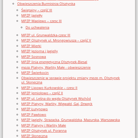
Obwieszczenia Burmistrza Olsztynka
Świętajny – część III
MPZP Jagiełły
MPZP Waplewo – czesc III
Do uchwalenia
MPZP ul. Grunwaldzka-czesc III
MPZP Olsztynek ul. Mrongowiusza – część V
MPZP Mierki
MPZP Jeziorna i Jagielly
MPZP Sosnowa
MPZP linia energetyczna Olsztynek-Biesal
mpzp Platyny, Warlity Małe - obwieszczenie
MPZP Świerkocin
Obwieszczenie w sprawie projektu zmiany mpzp m. Olsztynek
ul. Słoneczna
MPZP Lipowo Kurkowskie – czesc II
MPZP Jemiołowo – część II
MPZP ul. Leśna do węzła Olsztynek Wschód
MPZP Platyny, Warlity, Wigwałd, Gaj, Drwęck
MPZP Łutynowo
MPZP Pawłowo
MPZP Jagielly, Strazacka, Grunwaldzka, Mazurska, Warszawska
MPZP Platyny i Warlity Małe
MPZP Olsztynek ul. Poranna
MPZP Słoneczna