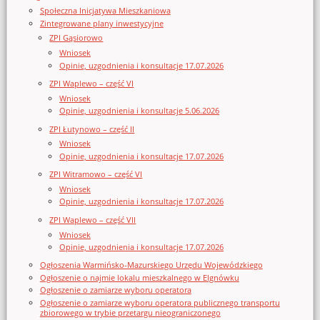
Społeczna Inicjatywa Mieszkaniowa
Zintegrowane plany inwestycyjne
ZPI Gąsiorowo
Wniosek
Opinie, uzgodnienia i konsultacje 17.07.2026
ZPI Waplewo – część VI
Wniosek
Opinie, uzgodnienia i konsultacje 5.06.2026
ZPI Łutynowo – część II
Wniosek
Opinie, uzgodnienia i konsultacje 17.07.2026
ZPI Witramowo – część VI
Wniosek
Opinie, uzgodnienia i konsultacje 17.07.2026
ZPI Waplewo – część VII
Wniosek
Opinie, uzgodnienia i konsultacje 17.07.2026
Ogłoszenia Warmińsko-Mazurskiego Urzędu Wojewódzkiego
Ogłoszenie o najmie lokalu mieszkalnego w Elgnówku
Ogłoszenie o zamiarze wyboru operatora
Ogłoszenie o zamiarze wyboru operatora publicznego transportu
zbiorowego w trybie przetargu nieograniczonego