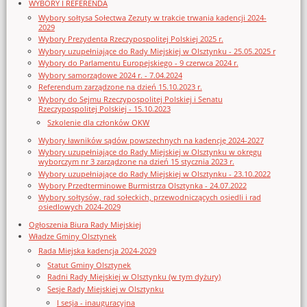
WYBORY I REFERENDA
Wybory sołtysa Sołectwa Zezuty w trakcie trwania kadencji 2024-
2029
Wybory Prezydenta Rzeczypospolitej Polskiej 2025 r.
Wybory uzupełniające do Rady Miejskiej w Olsztynku - 25.05.2025 r
Wybory do Parlamentu Europejskiego - 9 czerwca 2024 r.
Wybory samorządowe 2024 r. - 7.04.2024
Referendum zarządzone na dzień 15.10.2023 r.
Wybory do Sejmu Rzeczypospolitej Polskiej i Senatu
Rzeczypospolitej Polskiej - 15.10.2023
Szkolenie dla członków OKW
Wybory ławników sądów powszechnych na kadencję 2024-2027
Wybory uzupełniające do Rady Miejskiej w Olsztynku w okręgu
wyborczym nr 3 zarządzone na dzień 15 stycznia 2023 r.
Wybory uzupełniające do Rady Miejskiej w Olsztynku - 23.10.2022
Wybory Przedterminowe Burmistrza Olsztynka - 24.07.2022
Wybory sołtysów, rad sołeckich, przewodniczących osiedli i rad
osiedlowych 2024-2029
Ogłoszenia Biura Rady Miejskiej
Władze Gminy Olsztynek
Rada Miejska kadencja 2024-2029
Statut Gminy Olsztynek
Radni Rady Miejskiej w Olsztynku (w tym dyżury)
Sesje Rady Miejskiej w Olsztynku
I sesja - inauguracyjna