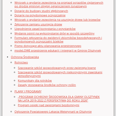
Wniosek o wydanie zezwolenia na przejazd pojazdów ciężarowych
po drodze gminnej objętej ograniczeniem tonażowym
Dotacje do budowy studni głębinowych
Dotacje na przydomowe oczyszczalnie
Wniosek o wydanie zezwolenia na usunięcie drzew lub krzewów
Zgłoszenie zamiaru usunięcia drzew
Uzgodnienie zasad korzystania z przystanków
Wydanie opinii na wykorzystanie dróg w sposób szczególny
Formularz zgłoszenia do ewidencji zbiorników bezodpływowych i
przydomowych oczyszczalni ścieków
Pismo dotyczące aktu planowania przestrzennego
modeLOWE przestrzenie edukacji i integracji w Gminie Olsztynek
Ochrona Środowiska
Rolnictwo
Szacowanie szkód spowodowanych przez zwierzęta łowne
Szacowanie szkód spowodowanych niekorzystnymi zjawiskami
atmosferycznymi
Komunikaty dla rolników
Zasady stosowania środków ochrony roślin
PLANY I PROGRAMY
„PROGRAM OCHRONY ŚRODOWISKA DLA GMINY OLSZTYNEK
NA LATA 2019-2022 Z PERSPEKTYWĄ DO ROKU 2026”
Program opieki nad zwierzętami bezdomnymi
Ogloszenie Powiatowego Lekarza Weterynarii w Olsztynie