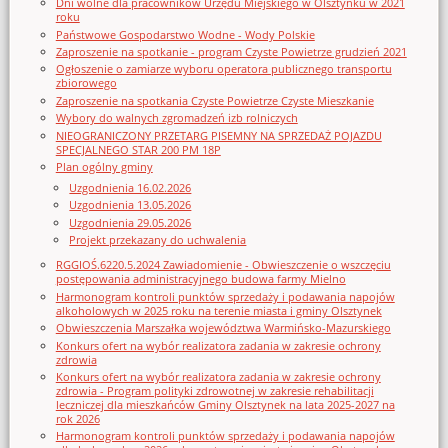
Dni wolne dla pracowników Urzędu Miejskiego w Olsztynku w 2021
roku
Państwowe Gospodarstwo Wodne - Wody Polskie
Zaproszenie na spotkanie - program Czyste Powietrze grudzień 2021
Ogłoszenie o zamiarze wyboru operatora publicznego transportu
zbiorowego
Zaproszenie na spotkania Czyste Powietrze Czyste Mieszkanie
Wybory do walnych zgromadzeń izb rolniczych
NIEOGRANICZONY PRZETARG PISEMNY NA SPRZEDAŻ POJAZDU
SPECJALNEGO STAR 200 PM 18P
Plan ogólny gminy
Uzgodnienia 16.02.2026
Uzgodnienia 13.05.2026
Uzgodnienia 29.05.2026
Projekt przekazany do uchwalenia
RGGIOŚ.6220.5.2024 Zawiadomienie - Obwieszczenie o wszczęciu
postępowania administracyjnego budowa farmy Mielno
Harmonogram kontroli punktów sprzedaży i podawania napojów
alkoholowych w 2025 roku na terenie miasta i gminy Olsztynek
Obwieszczenia Marszałka województwa Warmińsko-Mazurskiego
Konkurs ofert na wybór realizatora zadania w zakresie ochrony
zdrowia
Konkurs ofert na wybór realizatora zadania w zakresie ochrony
zdrowia - Program polityki zdrowotnej w zakresie rehabilitacji
leczniczej dla mieszkańców Gminy Olsztynek na lata 2025-2027 na
rok 2026
Harmonogram kontroli punktów sprzedaży i podawania napojów