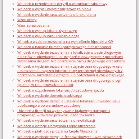
Wniosek o przeniesienie decyzji o warunkach zabudowy
Wniosek o wypis i wyrys z miejscowego planu
Wniosek o wydanie zaświadczenia o braku planu
Wzor_oferty
Wzor_sprawozdania
Wniosek o wykup lokalu użytkowego
Wniosek o wykup lokalu mieszkalnego
Wnisek o wydanie zezwolenia na wykreślenie hipoteki z KW
Wniosek o nadanie numeru porządkowego nieruchomości
Wniosek o wydanie zezwolenia na lokalizację w pasie drogowym
obiektów budowlanych lub urządzeń niezwiązanych z potrzebami
zarządzania drogami lub potrzebami ruchu drogowego oraz reklam
Wniosek o wydanie zezwolenia na zajęcie pasa drogowego w celu
umieszczenia urządzeń infrastruktury technicznej niezwiązanych z
potrzebami zarządzania drogami lub potrzebami ruchu drogowego
Wniosek o wydanie zezwolenia na zajęcie pasa drogowego drogi
gminnej w celu prowadzenia robót
Wniosek o uzgodnienie lokalizacji/przebudowy zjazdu
Wniosek o wydanie dowodu osobistego
Wniosek o wydanie decyzji o ustalenie lokalizacji inwestycji celu
publicznego albo warunków zabudowy
Udzielenia licencji na wykonywanie krajowego transportu
drogowego w zakresie przewozu osób taksówką
Wniosek o wydanie zaświadczenia o rewitalizacji
Wniosek o dotację z programu Ciepłe Mieszkanie
Wniosek o płatność z programu Ciepłe Mieszkanie
Wniosek o wydanie decyzji o środowiskowych uwarunkowaniach