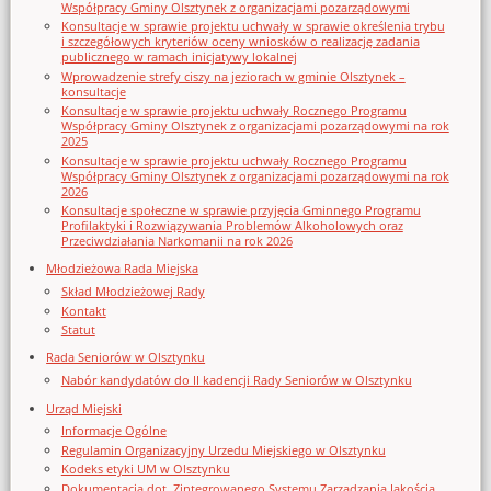
Współpracy Gminy Olsztynek z organizacjami pozarządowymi
Konsultacje w sprawie projektu uchwały w sprawie określenia trybu
i szczegółowych kryteriów oceny wniosków o realizację zadania
publicznego w ramach inicjatywy lokalnej
Wprowadzenie strefy ciszy na jeziorach w gminie Olsztynek –
konsultacje
Konsultacje w sprawie projektu uchwały Rocznego Programu
Współpracy Gminy Olsztynek z organizacjami pozarządowymi na rok
2025
Konsultacje w sprawie projektu uchwały Rocznego Programu
Współpracy Gminy Olsztynek z organizacjami pozarządowymi na rok
2026
Konsultacje społeczne w sprawie przyjęcia Gminnego Programu
Profilaktyki i Rozwiązywania Problemów Alkoholowych oraz
Przeciwdziałania Narkomanii na rok 2026
Młodzieżowa Rada Miejska
Skład Młodzieżowej Rady
Kontakt
Statut
Rada Seniorów w Olsztynku
Nabór kandydatów do II kadencji Rady Seniorów w Olsztynku
Urząd Miejski
Informacje Ogólne
Regulamin Organizacyjny Urzedu Miejskiego w Olsztynku
Kodeks etyki UM w Olsztynku
Dokumentacja dot. Zintegrowanego Systemu Zarządzania Jakością