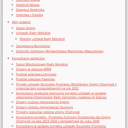
Skarbnik Miasta
Zastępca Skarbnika
Sołectwa i Osiedla
Akty prawne
Statut Gminy
Uchwały Rady Miejskiej
Rejestry uchwał Rady Miejskiej
Zarządzenia Burmistrza
Dziennik Urzędowy Województwa Warmińsko-Mazurskiego
Konsultacje społeczne
Statut Młodzieżowej Rady Miejskiej
Zmiany w statucie MRM
Podział sołectwa Łutynowo
Podział sołectwa Pawłowo
Projekt uchwały Rocznego Programu Współpracy Gminy Olsztynek z
organizacjami pozarządowymi na rok 2022
Konsultacje społeczne dotyczące projektu uchwały w sprawie
utworzenia Olsztyneckiej Rady Seniorów i nadania jej Statutu
Zmiany rodzaju miejscowości Kąpity
Zmiany rodzaju miejscowości Spoguny
Projekty statutów sołectw gminy Olsztynek
Konsultacje projektu „Programu Ochrony Środowiska dla Gminy
Olsztynek na lata 2023-2026 z perspektywą do roku 2030
Konsultacje w sprawie projektu uchwały Rocznego Programu