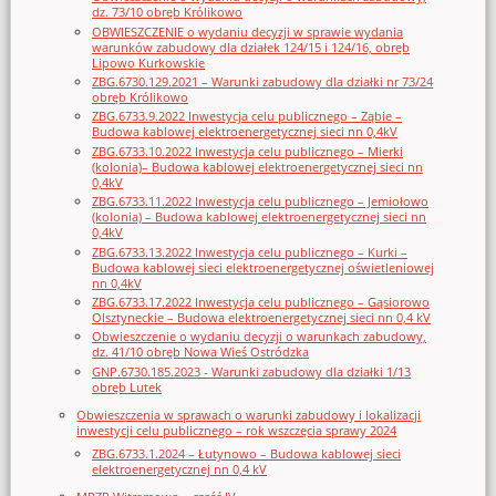
dz. 73/10 obręb Królikowo
OBWIESZCZENIE o wydaniu decyzji w sprawie wydania
warunków zabudowy dla działek 124/15 i 124/16, obręb
Lipowo Kurkowskie
ZBG.6730.129.2021 – Warunki zabudowy dla działki nr 73/24
obręb Królikowo
ZBG.6733.9.2022 Inwestycja celu publicznego – Ząbie –
Budowa kablowej elektroenergetycznej sieci nn 0,4kV
ZBG.6733.10.2022 Inwestycja celu publicznego – Mierki
(kolonia)– Budowa kablowej elektroenergetycznej sieci nn
0,4kV
ZBG.6733.11.2022 Inwestycja celu publicznego – Jemiołowo
(kolonia) – Budowa kablowej elektroenergetycznej sieci nn
0,4kV
ZBG.6733.13.2022 Inwestycja celu publicznego – Kurki –
Budowa kablowej sieci elektroenergetycznej oświetleniowej
nn 0,4kV
ZBG.6733.17.2022 Inwestycja celu publicznego – Gąsiorowo
Olsztyneckie – Budowa elektroenergetycznej sieci nn 0,4 kV
Obwieszczenie o wydaniu decyzji o warunkach zabudowy,
dz. 41/10 obręb Nowa Wieś Ostródzka
GNP.6730.185.2023 - Warunki zabudowy dla działki 1/13
obręb Lutek
Obwieszczenia w sprawach o warunki zabudowy i lokalizacji
inwestycji celu publicznego – rok wszczęcia sprawy 2024
ZBG.6733.1.2024 – Łutynowo – Budowa kablowej sieci
elektroenergetycznej nn 0,4 kV