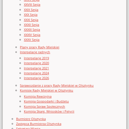
XXVIII Sesja
XXIX Sesja
XXX Sesja
XXXI Sesja
XXXII Sesja
XXXIII Sesja
XXXIV Sesja
XXXV Sesja
Plany pracy Rady Miejskiej
Interpelacje radnych
Interpelacje 2019
Interpelacje 2020
Interpelacje 2021
Interpelacje 2024
Interpelacje 2026
Sprawozdanie z pracy Rady Miejskiej w Olsztynku
Komisje Rady Miejskiej w Olsztynku
Komisja Rewizyjna
Komisja Gospodarki i Budżetu
Komisja Spraw Społecznych
Komisja Skarg, Wniosków i Petycji
Burmistrz Olsztynka
Zastępca Burmistrza Olsztynka
Sekretarz Miasta