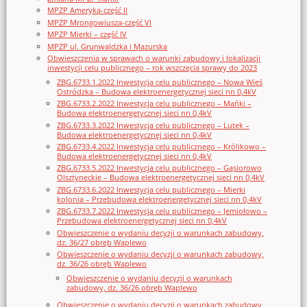
MPZP Ameryka-część II
MPZP Mrongowiusza-część VI
MPZP Mierki – część IV
MPZP ul. Grunwaldzka i Mazurska
Obwieszczenia w sprawach o warunki zabudowy i lokalizacji
inwestycji celu publicznego – rok wszczęcia sprawy do 2023
ZBG.6733.1.2022 Inwestycja celu publicznego – Nowa Wieś
Ostródzka – Budowa elektroenergetycznej sieci nn 0,4kV
ZBG.6733.2.2022 Inwestycja celu publicznego – Mańki –
Budowa elektroenergetycznej sieci nn 0,4kV
ZBG.6733.3.2022 Inwestycja celu publicznego – Lutek –
Budowa elektroenergetycznej sieci nn 0,4kV
ZBG.6733.4.2022 Inwestycja celu publicznego – Królikowo –
Budowa elektroenergetycznej sieci nn 0,4kV
ZBG.6733.5.2022 Inwestycja celu publicznego – Gąsiorowo
Olsztyneckie – Budowa elektroenergetycznej sieci nn 0,4kV
ZBG.6733.6.2022 Inwestycja celu publicznego – Mierki
kolonia – Przebudowa elektroenergetycznej sieci nn 0,4kV
ZBG.6733.7.2022 Inwestycja celu publicznego – Jemiołowo –
Przebudowa elektroenergetycznej sieci nn 0,4kV
Obwieszczenie o wydaniu decyzji o warunkach zabudowy,
dz. 36/27 obręb Waplewo
Obwieszczenie o wydaniu decyzji o warunkach zabudowy,
dz. 36/26 obręb Waplewo
Obwieszczenie o wydaniu decyzji o warunkach
zabudowy, dz. 36/26 obręb Waplewo
Obwieszczenie o wydaniu decyzji o warunkach zabudowy,