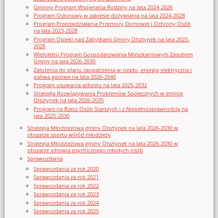
Gminny Program Wspierania Rodziny na lata 2024-2026
Program Osłonowy w zakresie dożywiania na lata 2024-2028
Program Przeciwdziałania Przemocy Domowej i Ochrony Osób
na lata 2023-2028
Program Opieki nad Zabytkami Gminy Olsztynek na lata 2025-
2028
Wieloletni Program Gospodarowania Mieszkaniowym Zasobem
Gminy na lata 2026-2030
Założenia do planu zaopatrzenia w ciepło, energię elektryczna i
paliwa gazowe na lata 2026-2040
Program usuwania azbestu na lata 2025-2032
Strategia Rozwiązywania Problemów Społecznych w gminie
Olsztynek na lata 2026-2035
Program na Rzecz Osób Starszych i z Niepełnosprawnością na
lata 2025-2030
Strategia Młodzieżowa gminy Olsztynek na lata 2026-2030 w
obszarze sportu wśród młodzieży
Strategia Młodzieżowa gminy Olsztynek na lata 2026-2030 w
obszarze zdrowia psychicznego młodych osób
Sprawozdania
Sprawozdania za rok 2020
Sprawozdania za rok 2021
Sprawozdania za rok 2022
Sprawozdania za rok 2023
Sprawozdania za rok 2024
Sprawozdania za rok 2025