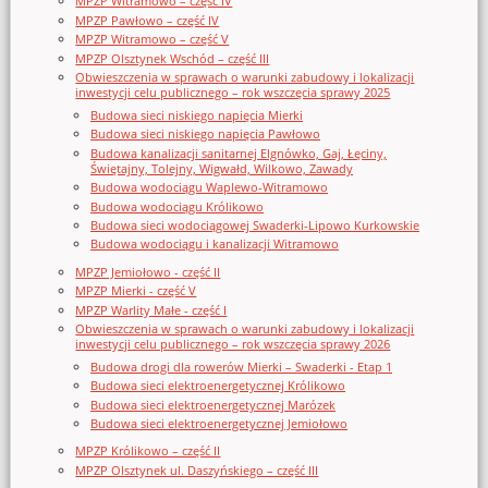
MPZP Witramowo – część IV
MPZP Pawłowo – część IV
MPZP Witramowo – część V
MPZP Olsztynek Wschód – część III
Obwieszczenia w sprawach o warunki zabudowy i lokalizacji
inwestycji celu publicznego – rok wszczęcia sprawy 2025
Budowa sieci niskiego napięcia Mierki
Budowa sieci niskiego napięcia Pawłowo
Budowa kanalizacji sanitarnej Elgnówko, Gaj, Łęciny,
Świętajny, Tolejny, Wigwałd, Wilkowo, Zawady
Budowa wodociągu Waplewo-Witramowo
Budowa wodociągu Królikowo
Budowa sieci wodociągowej Swaderki-Lipowo Kurkowskie
Budowa wodociągu i kanalizacji Witramowo
MPZP Jemiołowo - część II
MPZP Mierki - część V
MPZP Warlity Małe - część I
Obwieszczenia w sprawach o warunki zabudowy i lokalizacji
inwestycji celu publicznego – rok wszczęcia sprawy 2026
Budowa drogi dla rowerów Mierki – Swaderki - Etap 1
Budowa sieci elektroenergetycznej Królikowo
Budowa sieci elektroenergetycznej Marózek
Budowa sieci elektroenergetycznej Jemiołowo
MPZP Królikowo – część II
MPZP Olsztynek ul. Daszyńskiego – część III