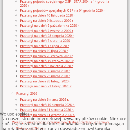
Przetarg pojazdu specjalnego OSP - STAR 200 na 14 grudnia
2020 r
Przetarg pojazdów specjalnych OSP na 04 grudnia 2020 r
Przetarg na dzień 10 listopada 2020 r
Przetarg na dzień 9 listopada 2020 r
Przetargi na dzień 9 października 2020 r
Przetargi na dzień 7 września 2020 r
Przetargi na dzień 28 sierpnia 2020 r
Przetargi na dzień 7 sierpnia 2020
Przetargi na dzień 17 lipca 2020 r
Przetarg na dzień 10 lipca 2020 r
Przetarg na dzień 26 czerwca 2020 r
Przetargi na dzień 19 czerwca 2020 r
Przetargi na dzień 3 kwietnia 2020 r
Przetarg na dzień 30 marca 2020 r
Przetarg na dzień 23 marca 2020 r
Przetarg na dzień 28 lutego 2020 r
Przetargi na dzień 21 lutego 2020 r
Przetargi 2026
Przetarg na dzień 6 marca 2026 r.
Przetargi na dzień 10 sierpnia 2026 r.
Przetarg na dzień 11 sierpnia 2026 r.
We use cookies
Przetarg na dzień 11 września 2026 r.
Na naszej stronie internetowej używamy plików cookie. Niektóre
Wykazy nieruchomości przeznaczonych do sprzedaży i dzierżawy
z nich są niezbędne dla funkcjonowania strony, inne pomagają
nam w ulepszaniu tej strony i doświadczeń użytkownika
Wykazy z 2026 roku