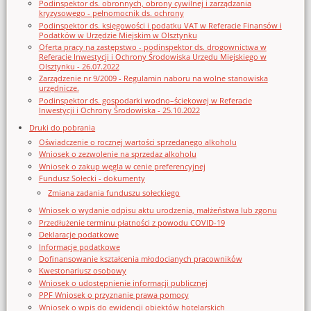
Podinspektor ds. obronnych, obrony cywilnej i zarządzania
kryzysowego - pełnomocnik ds. ochrony
Podinspektor ds. księgowości i podatku VAT w Referacie Finansów i
Podatków w Urzędzie Miejskim w Olsztynku
Oferta pracy na zastępstwo - podinspektor ds. drogownictwa w
Referacie Inwestycji i Ochrony Środowiska Urzędu Miejskiego w
Olsztynku - 26.07.2022
Zarządzenie nr 9/2009 - Regulamin naboru na wolne stanowiska
urzędnicze.
Podinspektor ds. gospodarki wodno–ściekowej w Referacie
Inwestycji i Ochrony Środowiska - 25.10.2022
Druki do pobrania
Oświadczenie o rocznej wartości sprzedanego alkoholu
Wniosek o zezwolenie na sprzedaz alkoholu
Wniosek o zakup węgla w cenie preferencyjnej
Fundusz Sołecki - dokumenty
Zmiana zadania funduszu sołeckiego
Wniosek o wydanie odpisu aktu urodzenia, małżeństwa lub zgonu
Przedłużenie terminu płatności z powodu COVID-19
Deklaracje podatkowe
Informacje podatkowe
Dofinansowanie kształcenia młodocianych pracowników
Kwestonariusz osobowy
Wniosek o udostępnienie informacji publicznej
PPF Wniosek o przyznanie prawa pomocy
Wniosek o wpis do ewidencji obiektów hotelarskich