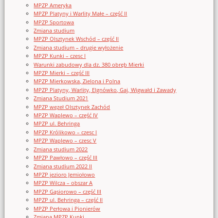
MPZP Ameryka
MPZP Platyny i Warlity Małe – część II
MPZP Sportowa
Zmiana studium
MPZP Olsztynek Wschód – część II
Zmiana studium – drugie wyłożenie
MPZP Kunki – czesc I
Warunki zabudowy dla dz. 380 obręb Mierki
MPZP Mierki – część III
MPZP Mierkowska, Zielona i Polna
MPZP Platyny, Warlity, Elgnówko, Gaj, Wigwałd i Zawady
Zmiana Studium 2021
MPZP węzeł Olsztynek Zachód
MPZP Waplewo – część IV
MPZP ul. Behringa
MPZP Królikowo – czesc I
MPZP Waplewo – czesc V
Zmiana studium 2022
MPZP Pawłowo – część III
Zmiana studium 2022 II
MPZP jezioro Jemiołowo
MPZP Wilcza – obszar A
MPZP Gąsiorowo – część III
MPZP ul. Behringa – część II
MPZP Perłowa i Pionierów
Zmiana MPZP Kunki