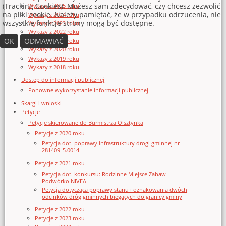
(Tracking Cookies). Możesz sam zdecydować, czy chcesz zezwolić
Wykazy z 2025 roku
na pliki cookie. Należy pamiętać, że w przypadku odrzucenia, nie
Wykazy z 2024 roku
wszystkie funkcje strony mogą być dostępne.
Wykazy z 2023 roku
Wykazy z 2022 roku
OK
ODMAWIAĆ
Wykazy z 2021 roku
Wykazy z 2020 roku
Wykazy z 2019 roku
Wykazy z 2018 roku
Dostęp do informacji publicznej
Ponowne wykorzystanie informacji publicznej
Skargi i wnioski
Petycje
Petycje skierowane do Burmistrza Olsztynka
Petycje z 2020 roku
Petycja dot. poprawy infrastruktury drogi gminnej nr
281409_5.0014
Petycje z 2021 roku
Petycja dot. konkursu: Rodzinne Miejsce Zabaw -
Podwórko NIVEA
Petycja dotycząca poprawy stanu i oznakowania dwóch
odcinków dróg gminnych biegących do granicy gminy
Petycje z 2022 roku
Petycje z 2023 roku