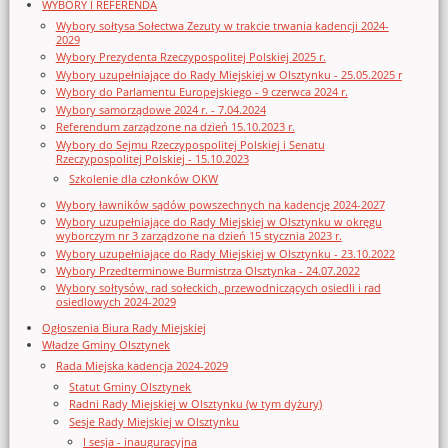
WYBORY I REFERENDA
Wybory sołtysa Sołectwa Zezuty w trakcie trwania kadencji 2024-
2029
Wybory Prezydenta Rzeczypospolitej Polskiej 2025 r.
Wybory uzupełniające do Rady Miejskiej w Olsztynku - 25.05.2025 r
Wybory do Parlamentu Europejskiego - 9 czerwca 2024 r.
Wybory samorządowe 2024 r. - 7.04.2024
Referendum zarządzone na dzień 15.10.2023 r.
Wybory do Sejmu Rzeczypospolitej Polskiej i Senatu
Rzeczypospolitej Polskiej - 15.10.2023
Szkolenie dla członków OKW
Wybory ławników sądów powszechnych na kadencję 2024-2027
Wybory uzupełniające do Rady Miejskiej w Olsztynku w okręgu
wyborczym nr 3 zarządzone na dzień 15 stycznia 2023 r.
Wybory uzupełniające do Rady Miejskiej w Olsztynku - 23.10.2022
Wybory Przedterminowe Burmistrza Olsztynka - 24.07.2022
Wybory sołtysów, rad sołeckich, przewodniczących osiedli i rad
osiedlowych 2024-2029
Ogłoszenia Biura Rady Miejskiej
Władze Gminy Olsztynek
Rada Miejska kadencja 2024-2029
Statut Gminy Olsztynek
Radni Rady Miejskiej w Olsztynku (w tym dyżury)
Sesje Rady Miejskiej w Olsztynku
I sesja - inauguracyjna