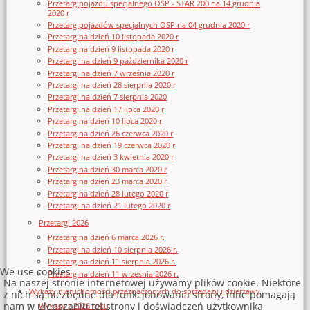
Przetarg pojazdu specjalnego OSP - STAR 200 na 14 grudnia
2020 r
Przetarg pojazdów specjalnych OSP na 04 grudnia 2020 r
Przetarg na dzień 10 listopada 2020 r
Przetarg na dzień 9 listopada 2020 r
Przetargi na dzień 9 października 2020 r
Przetargi na dzień 7 września 2020 r
Przetargi na dzień 28 sierpnia 2020 r
Przetargi na dzień 7 sierpnia 2020
Przetargi na dzień 17 lipca 2020 r
Przetarg na dzień 10 lipca 2020 r
Przetarg na dzień 26 czerwca 2020 r
Przetargi na dzień 19 czerwca 2020 r
Przetargi na dzień 3 kwietnia 2020 r
Przetarg na dzień 30 marca 2020 r
Przetarg na dzień 23 marca 2020 r
Przetarg na dzień 28 lutego 2020 r
Przetargi na dzień 21 lutego 2020 r
Przetargi 2026
Przetarg na dzień 6 marca 2026 r.
Przetargi na dzień 10 sierpnia 2026 r.
Przetarg na dzień 11 sierpnia 2026 r.
We use cookies
Przetarg na dzień 11 września 2026 r.
Na naszej stronie internetowej używamy plików cookie. Niektóre
Wykazy nieruchomości przeznaczonych do sprzedaży i dzierżawy
z nich są niezbędne dla funkcjonowania strony, inne pomagają
nam w ulepszaniu tej strony i doświadczeń użytkownika
Wykazy z 2026 roku