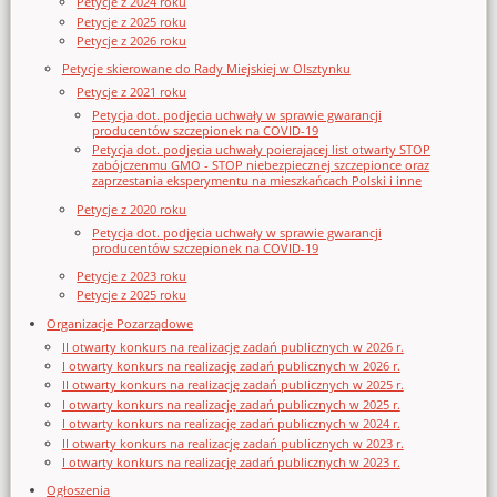
Petycje z 2024 roku
Petycje z 2025 roku
Petycje z 2026 roku
Petycje skierowane do Rady Miejskiej w Olsztynku
Petycje z 2021 roku
Petycja dot. podjęcia uchwały w sprawie gwarancji
producentów szczepionek na COVID-19
Petycja dot. podjęcia uchwały poierającej list otwarty STOP
zabójczenmu GMO - STOP niebezpiecznej szczepionce oraz
zaprzestania eksperymentu na mieszkańcach Polski i inne
Petycje z 2020 roku
Petycja dot. podjęcia uchwały w sprawie gwarancji
producentów szczepionek na COVID-19
Petycje z 2023 roku
Petycje z 2025 roku
Organizacje Pozarządowe
II otwarty konkurs na realizację zadań publicznych w 2026 r.
I otwarty konkurs na realizację zadań publicznych w 2026 r.
II otwarty konkurs na realizację zadań publicznych w 2025 r.
I otwarty konkurs na realizację zadań publicznych w 2025 r.
I otwarty konkurs na realizację zadań publicznych w 2024 r.
II otwarty konkurs na realizację zadań publicznych w 2023 r.
I otwarty konkurs na realizację zadań publicznych w 2023 r.
Ogłoszenia