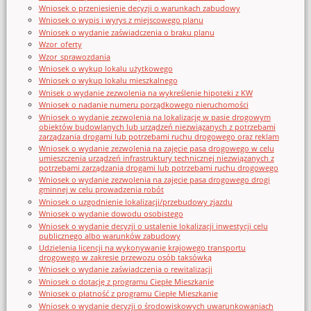
Wniosek o przeniesienie decyzji o warunkach zabudowy
Wniosek o wypis i wyrys z miejscowego planu
Wniosek o wydanie zaświadczenia o braku planu
Wzor_oferty
Wzor_sprawozdania
Wniosek o wykup lokalu użytkowego
Wniosek o wykup lokalu mieszkalnego
Wnisek o wydanie zezwolenia na wykreślenie hipoteki z KW
Wniosek o nadanie numeru porządkowego nieruchomości
Wniosek o wydanie zezwolenia na lokalizację w pasie drogowym
obiektów budowlanych lub urządzeń niezwiązanych z potrzebami
zarządzania drogami lub potrzebami ruchu drogowego oraz reklam
Wniosek o wydanie zezwolenia na zajęcie pasa drogowego w celu
umieszczenia urządzeń infrastruktury technicznej niezwiązanych z
potrzebami zarządzania drogami lub potrzebami ruchu drogowego
Wniosek o wydanie zezwolenia na zajęcie pasa drogowego drogi
gminnej w celu prowadzenia robót
Wniosek o uzgodnienie lokalizacji/przebudowy zjazdu
Wniosek o wydanie dowodu osobistego
Wniosek o wydanie decyzji o ustalenie lokalizacji inwestycji celu
publicznego albo warunków zabudowy
Udzielenia licencji na wykonywanie krajowego transportu
drogowego w zakresie przewozu osób taksówką
Wniosek o wydanie zaświadczenia o rewitalizacji
Wniosek o dotację z programu Ciepłe Mieszkanie
Wniosek o płatność z programu Ciepłe Mieszkanie
Wniosek o wydanie decyzji o środowiskowych uwarunkowaniach