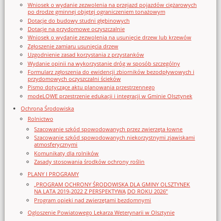
Wniosek o wydanie zezwolenia na przejazd pojazdów ciężarowych
po drodze gminnej objętej ograniczeniem tonażowym
Dotacje do budowy studni głębinowych
Dotacje na przydomowe oczyszczalnie
Wniosek o wydanie zezwolenia na usunięcie drzew lub krzewów
Zgłoszenie zamiaru usunięcia drzew
Uzgodnienie zasad korzystania z przystanków
Wydanie opinii na wykorzystanie dróg w sposób szczególny
Formularz zgłoszenia do ewidencji zbiorników bezodpływowych i
przydomowych oczyszczalni ścieków
Pismo dotyczące aktu planowania przestrzennego
modeLOWE przestrzenie edukacji i integracji w Gminie Olsztynek
Ochrona Środowiska
Rolnictwo
Szacowanie szkód spowodowanych przez zwierzęta łowne
Szacowanie szkód spowodowanych niekorzystnymi zjawiskami
atmosferycznymi
Komunikaty dla rolników
Zasady stosowania środków ochrony roślin
PLANY I PROGRAMY
„PROGRAM OCHRONY ŚRODOWISKA DLA GMINY OLSZTYNEK
NA LATA 2019-2022 Z PERSPEKTYWĄ DO ROKU 2026”
Program opieki nad zwierzętami bezdomnymi
Ogloszenie Powiatowego Lekarza Weterynarii w Olsztynie