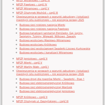
MPZP Witramowo – część IV
MPZP Pawłowo – część IV
MPZP Witramowo – część V
MPZP Olsztynek Wschód – część III
Obwieszczenia w sprawach o warunki zabudowy i lokalizacji
inwestycji celu publicznego – rok wszczęcia sprawy 2025
Budowa sieci niskiego napięcia Mierki
Budowa sieci niskiego napięcia Pawłowo
Budowa kanalizacji sanitarnej Elgnówko, Gaj, Łęciny,
Świętajny, Tolejny, Wigwałd, Wilkowo, Zawady
Budowa wodociągu Waplewo-Witramowo
Budowa wodociągu Królikowo
Budowa sieci wodociągowej Swaderki-Lipowo Kurkowskie
Budowa wodociągu i kanalizacji Witramowo
MPZP Jemiołowo - część II
MPZP Mierki - część V
MPZP Warlity Małe - część I
Obwieszczenia w sprawach o warunki zabudowy i lokalizacji
inwestycji celu publicznego – rok wszczęcia sprawy 2026
Budowa drogi dla rowerów Mierki – Swaderki - Etap 1
Budowa sieci elektroenergetycznej Królikowo
Budowa sieci elektroenergetycznej Marózek
Budowa sieci elektroenergetycznej Jemiołowo
MPZP Królikowo – część II
MPZP Olsztynek ul. Daszyńskiego – część III