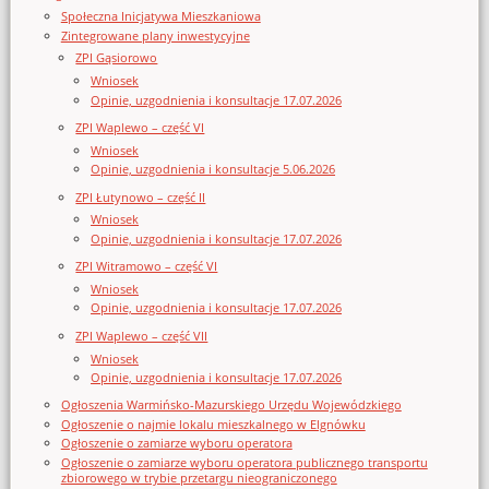
Społeczna Inicjatywa Mieszkaniowa
Zintegrowane plany inwestycyjne
ZPI Gąsiorowo
Wniosek
Opinie, uzgodnienia i konsultacje 17.07.2026
ZPI Waplewo – część VI
Wniosek
Opinie, uzgodnienia i konsultacje 5.06.2026
ZPI Łutynowo – część II
Wniosek
Opinie, uzgodnienia i konsultacje 17.07.2026
ZPI Witramowo – część VI
Wniosek
Opinie, uzgodnienia i konsultacje 17.07.2026
ZPI Waplewo – część VII
Wniosek
Opinie, uzgodnienia i konsultacje 17.07.2026
Ogłoszenia Warmińsko-Mazurskiego Urzędu Wojewódzkiego
Ogłoszenie o najmie lokalu mieszkalnego w Elgnówku
Ogłoszenie o zamiarze wyboru operatora
Ogłoszenie o zamiarze wyboru operatora publicznego transportu
zbiorowego w trybie przetargu nieograniczonego