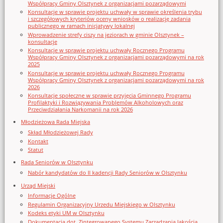
Współpracy Gminy Olsztynek z organizacjami pozarządowymi
Konsultacje w sprawie projektu uchwały w sprawie określenia trybu
i szczegółowych kryteriów oceny wniosków o realizację zadania
publicznego w ramach inicjatywy lokalnej
Wprowadzenie strefy ciszy na jeziorach w gminie Olsztynek –
konsultacje
Konsultacje w sprawie projektu uchwały Rocznego Programu
Współpracy Gminy Olsztynek z organizacjami pozarządowymi na rok
2025
Konsultacje w sprawie projektu uchwały Rocznego Programu
Współpracy Gminy Olsztynek z organizacjami pozarządowymi na rok
2026
Konsultacje społeczne w sprawie przyjęcia Gminnego Programu
Profilaktyki i Rozwiązywania Problemów Alkoholowych oraz
Przeciwdziałania Narkomanii na rok 2026
Młodzieżowa Rada Miejska
Skład Młodzieżowej Rady
Kontakt
Statut
Rada Seniorów w Olsztynku
Nabór kandydatów do II kadencji Rady Seniorów w Olsztynku
Urząd Miejski
Informacje Ogólne
Regulamin Organizacyjny Urzedu Miejskiego w Olsztynku
Kodeks etyki UM w Olsztynku
Dokumentacja dot. Zintegrowanego Systemu Zarządzania Jakością