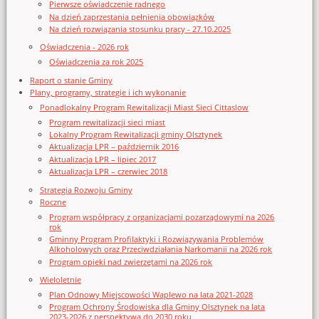
Pierwsze oświadczenie radnego
Na dzień zaprzestania pełnienia obowiązków
Na dzień rozwiązania stosunku pracy - 27.10.2025
Oświadczenia - 2026 rok
Oświadczenia za rok 2025
Raport o stanie Gminy
Plany, programy, strategie i ich wykonanie
Ponadlokalny Program Rewitalizacji Miast Sieci Cittaslow
Program rewitalizacji sieci miast
Lokalny Program Rewitalizacji gminy Olsztynek
Aktualizacja LPR – październik 2016
Aktualizacja LPR – lipiec 2017
Aktualizacja LPR – czerwiec 2018
Strategia Rozwoju Gminy
Roczne
Program współpracy z organizacjami pozarządowymi na 2026
rok
Gminny Program Profilaktyki i Rozwiązywania Problemów
Alkoholowych oraz Przeciwdziałania Narkomanii na 2026 rok
Program opieki nad zwierzętami na 2026 rok
Wieloletnie
Plan Odnowy Miejscowości Waplewo na lata 2021-2028
Program Ochrony Środowiska dla Gminy Olsztynek na lata
2023-2026 z perspektywą do 2030 roku