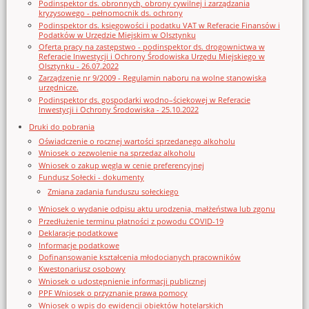
Podinspektor ds. obronnych, obrony cywilnej i zarządzania
kryzysowego - pełnomocnik ds. ochrony
Podinspektor ds. księgowości i podatku VAT w Referacie Finansów i
Podatków w Urzędzie Miejskim w Olsztynku
Oferta pracy na zastępstwo - podinspektor ds. drogownictwa w
Referacie Inwestycji i Ochrony Środowiska Urzędu Miejskiego w
Olsztynku - 26.07.2022
Zarządzenie nr 9/2009 - Regulamin naboru na wolne stanowiska
urzędnicze.
Podinspektor ds. gospodarki wodno–ściekowej w Referacie
Inwestycji i Ochrony Środowiska - 25.10.2022
Druki do pobrania
Oświadczenie o rocznej wartości sprzedanego alkoholu
Wniosek o zezwolenie na sprzedaz alkoholu
Wniosek o zakup węgla w cenie preferencyjnej
Fundusz Sołecki - dokumenty
Zmiana zadania funduszu sołeckiego
Wniosek o wydanie odpisu aktu urodzenia, małżeństwa lub zgonu
Przedłużenie terminu płatności z powodu COVID-19
Deklaracje podatkowe
Informacje podatkowe
Dofinansowanie kształcenia młodocianych pracowników
Kwestonariusz osobowy
Wniosek o udostępnienie informacji publicznej
PPF Wniosek o przyznanie prawa pomocy
Wniosek o wpis do ewidencji obiektów hotelarskich