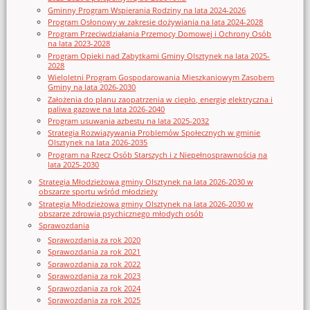
Gminny Program Wspierania Rodziny na lata 2024-2026
Program Osłonowy w zakresie dożywiania na lata 2024-2028
Program Przeciwdziałania Przemocy Domowej i Ochrony Osób
na lata 2023-2028
Program Opieki nad Zabytkami Gminy Olsztynek na lata 2025-
2028
Wieloletni Program Gospodarowania Mieszkaniowym Zasobem
Gminy na lata 2026-2030
Założenia do planu zaopatrzenia w ciepło, energię elektryczna i
paliwa gazowe na lata 2026-2040
Program usuwania azbestu na lata 2025-2032
Strategia Rozwiązywania Problemów Społecznych w gminie
Olsztynek na lata 2026-2035
Program na Rzecz Osób Starszych i z Niepełnosprawnością na
lata 2025-2030
Strategia Młodzieżowa gminy Olsztynek na lata 2026-2030 w
obszarze sportu wśród młodzieży
Strategia Młodzieżowa gminy Olsztynek na lata 2026-2030 w
obszarze zdrowia psychicznego młodych osób
Sprawozdania
Sprawozdania za rok 2020
Sprawozdania za rok 2021
Sprawozdania za rok 2022
Sprawozdania za rok 2023
Sprawozdania za rok 2024
Sprawozdania za rok 2025