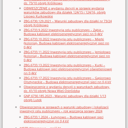
dz. 73/10 obręb Królikowo
OBWIESZCZENIE o wydaniu decyzji w sprawie wydania
warunków zabudowy dla działek 124/15 i 124/16, obręb
Lipowo Kurkowskie
ZBG.6730.129.2021 – Warunki zabudowy dla działki nr 73/24
obręb Królikowo
ZBG.6733.9.2022 Inwestycja celu publicznego – Ząbie –
Budowa kablowej elektroenergetycznej sieci nn 0,4kV
ZBG.6733.10.2022 Inwestycja celu publicznego – Mierki
(kolonia)– Budowa kablowej elektroenergetycznej sieci nn
0,4kV
ZBG.6733.11.2022 Inwestycja celu publicznego – Jemiołowo
(kolonia) – Budowa kablowej elektroenergetycznej sieci nn
0,4kV
ZBG.6733.13.2022 Inwestycja celu publicznego – Kurki –
Budowa kablowej sieci elektroenergetycznej oświetleniowej
nn 0,4kV
ZBG.6733.17.2022 Inwestycja celu publicznego – Gąsiorowo
Olsztyneckie – Budowa elektroenergetycznej sieci nn 0,4 kV
Obwieszczenie o wydaniu decyzji o warunkach zabudowy,
dz. 41/10 obręb Nowa Wieś Ostródzka
GNP.6730.185.2023 - Warunki zabudowy dla działki 1/13
obręb Lutek
Obwieszczenia w sprawach o warunki zabudowy i lokalizacji
inwestycji celu publicznego – rok wszczęcia sprawy 2024
ZBG.6733.1.2024 – Łutynowo – Budowa kablowej sieci
elektroenergetycznej nn 0,4 kV