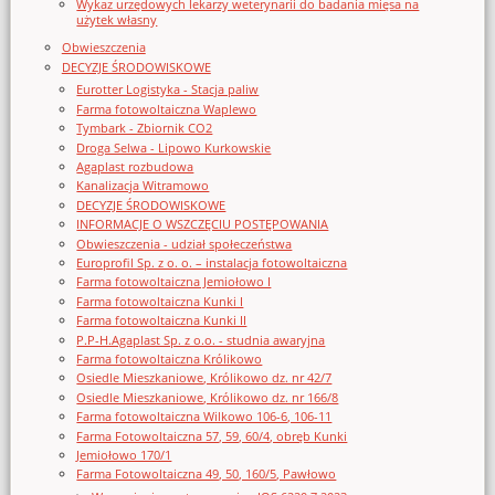
Wykaz urzędowych lekarzy weterynarii do badania mięsa na
użytek własny
Obwieszczenia
DECYZJE ŚRODOWISKOWE
Eurotter Logistyka - Stacja paliw
Farma fotowoltaiczna Waplewo
Tymbark - Zbiornik CO2
Droga Selwa - Lipowo Kurkowskie
Agaplast rozbudowa
Kanalizacja Witramowo
DECYZJE ŚRODOWISKOWE
INFORMACJE O WSZCZĘCIU POSTĘPOWANIA
Obwieszczenia - udział społeczeństwa
Europrofil Sp. z o. o. – instalacja fotowoltaiczna
Farma fotowoltaiczna Jemiołowo I
Farma fotowoltaiczna Kunki I
Farma fotowoltaiczna Kunki II
P.P-H.Agaplast Sp. z o.o. - studnia awaryjna
Farma fotowoltaiczna Królikowo
Osiedle Mieszkaniowe, Królikowo dz. nr 42/7
Osiedle Mieszkaniowe, Królikowo dz. nr 166/8
Farma fotowoltaiczna Wilkowo 106-6, 106-11
Farma Fotowoltaiczna 57, 59, 60/4, obręb Kunki
Jemiołowo 170/1
Farma Fotowoltaiczna 49, 50, 160/5, Pawłowo