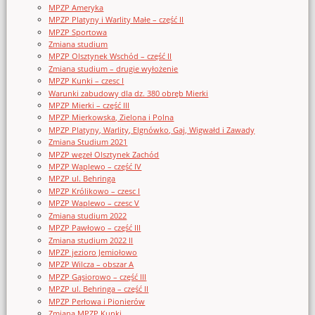
MPZP Ameryka
MPZP Platyny i Warlity Małe – część II
MPZP Sportowa
Zmiana studium
MPZP Olsztynek Wschód – część II
Zmiana studium – drugie wyłożenie
MPZP Kunki – czesc I
Warunki zabudowy dla dz. 380 obręb Mierki
MPZP Mierki – część III
MPZP Mierkowska, Zielona i Polna
MPZP Platyny, Warlity, Elgnówko, Gaj, Wigwałd i Zawady
Zmiana Studium 2021
MPZP węzeł Olsztynek Zachód
MPZP Waplewo – część IV
MPZP ul. Behringa
MPZP Królikowo – czesc I
MPZP Waplewo – czesc V
Zmiana studium 2022
MPZP Pawłowo – część III
Zmiana studium 2022 II
MPZP jezioro Jemiołowo
MPZP Wilcza – obszar A
MPZP Gąsiorowo – część III
MPZP ul. Behringa – część II
MPZP Perłowa i Pionierów
Zmiana MPZP Kunki