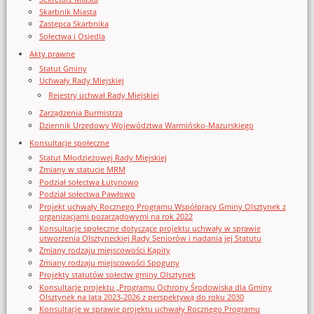
Skarbnik Miasta
Zastępca Skarbnika
Sołectwa i Osiedla
Akty prawne
Statut Gminy
Uchwały Rady Miejskiej
Rejestry uchwał Rady Miejskiej
Zarządzenia Burmistrza
Dziennik Urzędowy Województwa Warmińsko-Mazurskiego
Konsultacje społeczne
Statut Młodzieżowej Rady Miejskiej
Zmiany w statucie MRM
Podział sołectwa Łutynowo
Podział sołectwa Pawłowo
Projekt uchwały Rocznego Programu Współpracy Gminy Olsztynek z
organizacjami pozarządowymi na rok 2022
Konsultacje społeczne dotyczące projektu uchwały w sprawie
utworzenia Olsztyneckiej Rady Seniorów i nadania jej Statutu
Zmiany rodzaju miejscowości Kąpity
Zmiany rodzaju miejscowości Spoguny
Projekty statutów sołectw gminy Olsztynek
Konsultacje projektu „Programu Ochrony Środowiska dla Gminy
Olsztynek na lata 2023-2026 z perspektywą do roku 2030
Konsultacje w sprawie projektu uchwały Rocznego Programu