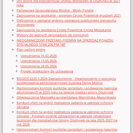
Dni wolne dla pracowników Urzędu Miejskiego w Olsztynku w 2021
roku
Państwowe Gospodarstwo Wodne - Wody Polskie
Zaproszenie na spotkanie - program Czyste Powietrze grudzień 2021
Ogłoszenie o zamiarze wyboru operatora publicznego transportu
zbiorowego
Zaproszenie na spotkania Czyste Powietrze Czyste Mieszkanie
Wybory do walnych zgromadzeń izb rolniczych
NIEOGRANICZONY PRZETARG PISEMNY NA SPRZEDAŻ POJAZDU
SPECJALNEGO STAR 200 PM 18P
Plan ogólny gminy
Uzgodnienia 16.02.2026
Uzgodnienia 13.05.2026
Uzgodnienia 29.05.2026
Projekt przekazany do uchwalenia
RGGIOŚ.6220.5.2024 Zawiadomienie - Obwieszczenie o wszczęciu
postępowania administracyjnego budowa farmy Mielno
Harmonogram kontroli punktów sprzedaży i podawania napojów
alkoholowych w 2025 roku na terenie miasta i gminy Olsztynek
Obwieszczenia Marszałka województwa Warmińsko-Mazurskiego
Konkurs ofert na wybór realizatora zadania w zakresie ochrony
zdrowia
Konkurs ofert na wybór realizatora zadania w zakresie ochrony
zdrowia - Program polityki zdrowotnej w zakresie rehabilitacji
leczniczej dla mieszkańców Gminy Olsztynek na lata 2025-2027 na
rok 2026
Harmonogram kontroli punktów sprzedaży i podawania napojów