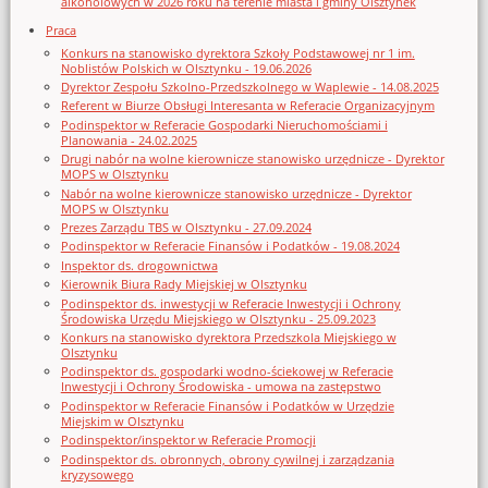
alkoholowych w 2026 roku na terenie miasta i gminy Olsztynek
Praca
Konkurs na stanowisko dyrektora Szkoły Podstawowej nr 1 im.
Noblistów Polskich w Olsztynku - 19.06.2026
Dyrektor Zespołu Szkolno-Przedszkolnego w Waplewie - 14.08.2025
Referent w Biurze Obsługi Interesanta w Referacie Organizacyjnym
Podinspektor w Referacie Gospodarki Nieruchomościami i
Planowania - 24.02.2025
Drugi nabór na wolne kierownicze stanowisko urzędnicze - Dyrektor
MOPS w Olsztynku
Nabór na wolne kierownicze stanowisko urzędnicze - Dyrektor
MOPS w Olsztynku
Prezes Zarządu TBS w Olsztynku - 27.09.2024
Podinspektor w Referacie Finansów i Podatków - 19.08.2024
Inspektor ds. drogownictwa
Kierownik Biura Rady Miejskiej w Olsztynku
Podinspektor ds. inwestycji w Referacie Inwestycji i Ochrony
Środowiska Urzędu Miejskiego w Olsztynku - 25.09.2023
Konkurs na stanowisko dyrektora Przedszkola Miejskiego w
Olsztynku
Podinspektor ds. gospodarki wodno-ściekowej w Referacie
Inwestycji i Ochrony Środowiska - umowa na zastępstwo
Podinspektor w Referacie Finansów i Podatków w Urzędzie
Miejskim w Olsztynku
Podinspektor/inspektor w Referacie Promocji
Podinspektor ds. obronnych, obrony cywilnej i zarządzania
kryzysowego