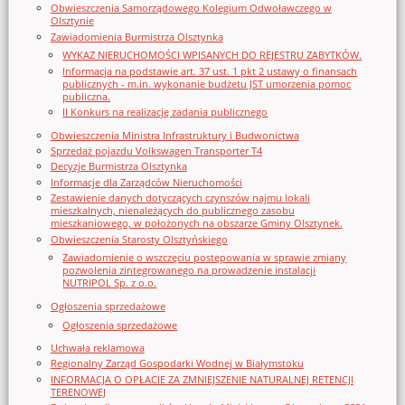
Obwieszczenia Samorządowego Kolegium Odwoławczego w
Olsztynie
Zawiadomienia Burmistrza Olsztynka
WYKAZ NIERUCHOMOŚCI WPISANYCH DO REJESTRU ZABYTKÓW.
Informacja na podstawie art. 37 ust. 1 pkt 2 ustawy o finansach
publicznych - m.in. wykonanie budżetu JST umorzenia pomoc
publiczna.
II Konkurs na realizację zadania publicznego
Obwieszczenia Ministra Infrastruktury i Budwonictwa
Sprzedaż pojazdu Volkswagen Transporter T4
Decyzje Burmistrza Olsztynka
Informacje dla Zarządców Nieruchomości
Zestawienie danych dotyczących czynszów najmu lokali
mieszkalnych, nienależących do publicznego zasobu
mieszkaniowego, w położonych na obszarze Gminy Olsztynek.
Obwieszczenia Starosty Olsztyńskiego
Zawiadomienie o wszczęciu postępowania w sprawie zmiany
pozwolenia zintegrowanego na prowadzenie instalacji
NUTRIPOL Sp. z o.o.
Ogłoszenia sprzedażowe
Ogłoszenia sprzedażowe
Uchwała reklamowa
Regionalny Zarząd Gospodarki Wodnej w Białymstoku
INFORMACJA O OPŁACIE ZA ZMNIEJSZENIE NATURALNEJ RETENCJI
TERENOWEJ