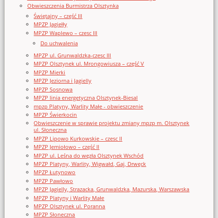
Obwieszczenia Burmistrza Olsztynka
Świętajny – część III
MPZP Jagiełły
MPZP Waplewo – czesc III
Do uchwalenia
MPZP ul. Grunwaldzka-czesc III
MPZP Olsztynek ul. Mrongowiusza – część V
MPZP Mierki
MPZP Jeziorna i Jagielly
MPZP Sosnowa
MPZP linia energetyczna Olsztynek-Biesal
mpzp Platyny, Warlity Małe - obwieszczenie
MPZP Świerkocin
Obwieszczenie w sprawie projektu zmiany mpzp m. Olsztynek
ul. Słoneczna
MPZP Lipowo Kurkowskie – czesc II
MPZP Jemiołowo – część II
MPZP ul. Leśna do węzła Olsztynek Wschód
MPZP Platyny, Warlity, Wigwałd, Gaj, Drwęck
MPZP Łutynowo
MPZP Pawłowo
MPZP Jagielly, Strazacka, Grunwaldzka, Mazurska, Warszawska
MPZP Platyny i Warlity Małe
MPZP Olsztynek ul. Poranna
MPZP Słoneczna