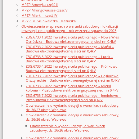
MPZP Ameryka-część II
MPZP Mrongowiusza-część VI
MPZP Mierki – część IV
MPZP ul. Grunwaldzka i Mazurska
Obwieszczenia w sprawach o warunki zabudowy i lokalizacji
inwestycji celu publicznego – rok wszczęcia sprawy do 2023
ZBG.6733.1.2022 Inwestycja celu publicznego – Nowa Wieś
Ostródzka – Budowa elektroenergetycznej sieci nn 0,4kV
ZBG.6733.2.2022 Inwestycja celu publicznego – Mańki –
Budowa elektroenergetycznej sieci nn 0,4kV
ZBG.6733.3.2022 Inwestycja celu publicznego – Lutek –
Budowa elektroenergetycznej sieci nn 0,4kV
ZBG.6733.4.2022 Inwestycja celu publicznego – Królikowo –
Budowa elektroenergetycznej sieci nn 0,4kV
ZBG.6733.5.2022 Inwestycja celu publicznego – Gąsiorowo
Olsztyneckie – Budowa elektroenergetycznej sieci nn 0,4kV
ZBG.6733.6.2022 Inwestycja celu publicznego – Mierki
kolonia – Przebudowa elektroenergetycznej sieci nn 0,4kV
ZBG.6733.7.2022 Inwestycja celu publicznego – Jemiołowo –
Przebudowa elektroenergetycznej sieci nn 0,4kV
Obwieszczenie o wydaniu decyzji o warunkach zabudowy,
dz. 36/27 obręb Waplewo
Obwieszczenie o wydaniu decyzji o warunkach zabudowy,
dz. 36/26 obręb Waplewo
Obwieszczenie o wydaniu decyzji o warunkach
zabudowy, dz. 36/26 obręb Waplewo
Obwieszczenie o wydaniu decyzji o warunkach zabudowy,