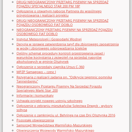
DRUGI NIEOGRANICZONY PRZETARG PISEMNY NA SPRZEDAŻ
POJAZDU SPECJALNEGO STAR 200 PM 18P
Ogłoszenie o otwartym naborze Partnera do wspólnego
przygotowania i realizacji projektu
DRUGI NIEOGRANICZONY PRZETARG PISEMNY NA SPRZEDAŻ
POJAZDU OSOBOWEGO FIAT DOBLO
NIEOGRANICZONY PRZETARG PISEMNY NA SPRZEDAŻ POJAZDU
OSOBOWEGO FIAT DOBLO
Instytut Meteorologii i Gospodarki Wodnej
Decyzja w sprawie zatwierdzenia taryf dla zbiorowego zaopatrzenia
w wodę i zbiorowego odprowadzania ścieków
Ogólny schemat procedury kontroli przestrzegania zasad i
warunków korzystania z zezwoleń na sprzedaż napojów
alkoholowych w gminie Olsztynek
Ogłoszenie o sprzedaży ciągnika Ursus C-360
MPZP Samagowo – czesc I
Rezygnacja z realizacji zadania pn. "Odkrycie tajemnic pomnika
Tannenbergu"
Nieograniczony Przetargu Pisemny Na Sprzedaż Pojazdu
Specjalnego Marki Star_200
Informacje i komunikaty
Uchwała projekt nowego ustroju szkolnego
Ogłoszenie o zebraniu mieszkańców Sołectwa Drwęck - wybory
sołtysa
Ogłoszenie o zamknięciu ul. Behringa na czas Dni Olsztynka 2016
Pozostałe obwieszczenia
Samorząd Województwa Warmińsko-Mazurskiego
Obwieszczenia Wojewody Warmińsko-Mazurskiego