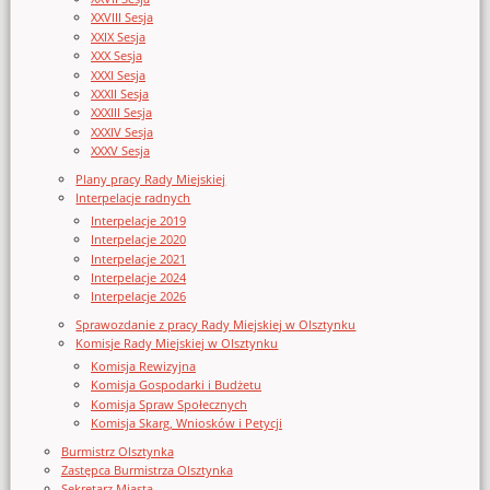
XXVIII Sesja
XXIX Sesja
XXX Sesja
XXXI Sesja
XXXII Sesja
XXXIII Sesja
XXXIV Sesja
XXXV Sesja
Plany pracy Rady Miejskiej
Interpelacje radnych
Interpelacje 2019
Interpelacje 2020
Interpelacje 2021
Interpelacje 2024
Interpelacje 2026
Sprawozdanie z pracy Rady Miejskiej w Olsztynku
Komisje Rady Miejskiej w Olsztynku
Komisja Rewizyjna
Komisja Gospodarki i Budżetu
Komisja Spraw Społecznych
Komisja Skarg, Wniosków i Petycji
Burmistrz Olsztynka
Zastępca Burmistrza Olsztynka
Sekretarz Miasta