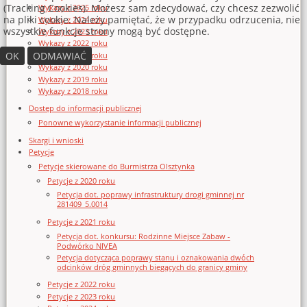
(Tracking Cookies). Możesz sam zdecydować, czy chcesz zezwolić
Wykazy z 2025 roku
na pliki cookie. Należy pamiętać, że w przypadku odrzucenia, nie
Wykazy z 2024 roku
wszystkie funkcje strony mogą być dostępne.
Wykazy z 2023 roku
Wykazy z 2022 roku
OK
ODMAWIAĆ
Wykazy z 2021 roku
Wykazy z 2020 roku
Wykazy z 2019 roku
Wykazy z 2018 roku
Dostęp do informacji publicznej
Ponowne wykorzystanie informacji publicznej
Skargi i wnioski
Petycje
Petycje skierowane do Burmistrza Olsztynka
Petycje z 2020 roku
Petycja dot. poprawy infrastruktury drogi gminnej nr
281409_5.0014
Petycje z 2021 roku
Petycja dot. konkursu: Rodzinne Miejsce Zabaw -
Podwórko NIVEA
Petycja dotycząca poprawy stanu i oznakowania dwóch
odcinków dróg gminnych biegących do granicy gminy
Petycje z 2022 roku
Petycje z 2023 roku