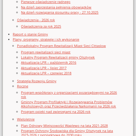
Pierwsze oświadczenie radnego
Na dzień zaprzestania pełnienia obowiązków
Na dzień rozwiązania stosunku pracy - 27.10.2025
Oświadczenia - 2026 rok
Oświadczenia za rok 2025
Raport o stanie Gminy
Plany, programy, strategie i ich wykonanie
Ponadlokalny Program Rewitalizacji Miast Sieci Cittaslow
Program rewitalizacji sieci miast
Lokalny Program Rewitalizacji gminy Olsztynek
Aktualizacja LPR – październik 2016
Aktualizacja LPR – lipiec 2017
Aktualizacja LPR – czerwiec 2018
Strategia Rozwoju Gminy
Roczne
Program współpracy z organizacjami pozarządowymi na 2026
rok
Gminny Program Profilaktyki i Rozwiązywania Problemów
Alkoholowych oraz Przeciwdziałania Narkomanii na 2026 rok
Program opieki nad zwierzętami na 2026 rok
Wieloletnie
Plan Odnowy Miejscowości Waplewo na lata 2021-2028
Program Ochrony Środowiska dla Gminy Olsztynek na lata
2023-2026 z perspektywą do 2030 roku