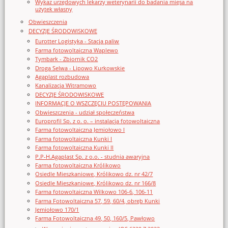
Wykaz urzędowych lekarzy weterynarii do badania mięsa na
użytek własny
Obwieszczenia
DECYZJE ŚRODOWISKOWE
Eurotter Logistyka - Stacja paliw
Farma fotowoltaiczna Waplewo
Tymbark - Zbiornik CO2
Droga Selwa - Lipowo Kurkowskie
Agaplast rozbudowa
Kanalizacja Witramowo
DECYZJE ŚRODOWISKOWE
INFORMACJE O WSZCZĘCIU POSTĘPOWANIA
Obwieszczenia - udział społeczeństwa
Europrofil Sp. z o. o. – instalacja fotowoltaiczna
Farma fotowoltaiczna Jemiołowo I
Farma fotowoltaiczna Kunki I
Farma fotowoltaiczna Kunki II
P.P-H.Agaplast Sp. z o.o. - studnia awaryjna
Farma fotowoltaiczna Królikowo
Osiedle Mieszkaniowe, Królikowo dz. nr 42/7
Osiedle Mieszkaniowe, Królikowo dz. nr 166/8
Farma fotowoltaiczna Wilkowo 106-6, 106-11
Farma Fotowoltaiczna 57, 59, 60/4, obręb Kunki
Jemiołowo 170/1
Farma Fotowoltaiczna 49, 50, 160/5, Pawłowo