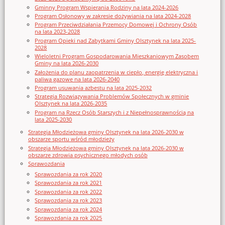
Gminny Program Wspierania Rodziny na lata 2024-2026
Program Osłonowy w zakresie dożywiania na lata 2024-2028
Program Przeciwdziałania Przemocy Domowej i Ochrony Osób
na lata 2023-2028
Program Opieki nad Zabytkami Gminy Olsztynek na lata 2025-
2028
Wieloletni Program Gospodarowania Mieszkaniowym Zasobem
Gminy na lata 2026-2030
Założenia do planu zaopatrzenia w ciepło, energię elektryczna i
paliwa gazowe na lata 2026-2040
Program usuwania azbestu na lata 2025-2032
Strategia Rozwiązywania Problemów Społecznych w gminie
Olsztynek na lata 2026-2035
Program na Rzecz Osób Starszych i z Niepełnosprawnością na
lata 2025-2030
Strategia Młodzieżowa gminy Olsztynek na lata 2026-2030 w
obszarze sportu wśród młodzieży
Strategia Młodzieżowa gminy Olsztynek na lata 2026-2030 w
obszarze zdrowia psychicznego młodych osób
Sprawozdania
Sprawozdania za rok 2020
Sprawozdania za rok 2021
Sprawozdania za rok 2022
Sprawozdania za rok 2023
Sprawozdania za rok 2024
Sprawozdania za rok 2025