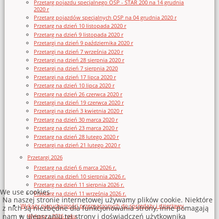
Przetarg pojazdu specjalnego OSP - STAR 200 na 14 grudnia
2020 r
Przetarg pojazdów specjalnych OSP na 04 grudnia 2020 r
Przetarg na dzień 10 listopada 2020 r
Przetarg na dzień 9 listopada 2020 r
Przetargi na dzień 9 października 2020 r
Przetargi na dzień 7 września 2020 r
Przetargi na dzień 28 sierpnia 2020 r
Przetargi na dzień 7 sierpnia 2020
Przetargi na dzień 17 lipca 2020 r
Przetarg na dzień 10 lipca 2020 r
Przetarg na dzień 26 czerwca 2020 r
Przetargi na dzień 19 czerwca 2020 r
Przetargi na dzień 3 kwietnia 2020 r
Przetarg na dzień 30 marca 2020 r
Przetarg na dzień 23 marca 2020 r
Przetarg na dzień 28 lutego 2020 r
Przetargi na dzień 21 lutego 2020 r
Przetargi 2026
Przetarg na dzień 6 marca 2026 r.
Przetargi na dzień 10 sierpnia 2026 r.
Przetarg na dzień 11 sierpnia 2026 r.
We use cookies
Przetarg na dzień 11 września 2026 r.
Na naszej stronie internetowej używamy plików cookie. Niektóre
Wykazy nieruchomości przeznaczonych do sprzedaży i dzierżawy
z nich są niezbędne dla funkcjonowania strony, inne pomagają
nam w ulepszaniu tej strony i doświadczeń użytkownika
Wykazy z 2026 roku