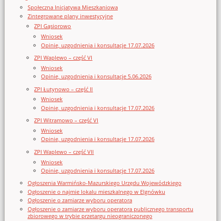
Społeczna Inicjatywa Mieszkaniowa
Zintegrowane plany inwestycyjne
ZPI Gąsiorowo
Wniosek
Opinie, uzgodnienia i konsultacje 17.07.2026
ZPI Waplewo – część VI
Wniosek
Opinie, uzgodnienia i konsultacje 5.06.2026
ZPI Łutynowo – część II
Wniosek
Opinie, uzgodnienia i konsultacje 17.07.2026
ZPI Witramowo – część VI
Wniosek
Opinie, uzgodnienia i konsultacje 17.07.2026
ZPI Waplewo – część VII
Wniosek
Opinie, uzgodnienia i konsultacje 17.07.2026
Ogłoszenia Warmińsko-Mazurskiego Urzędu Wojewódzkiego
Ogłoszenie o najmie lokalu mieszkalnego w Elgnówku
Ogłoszenie o zamiarze wyboru operatora
Ogłoszenie o zamiarze wyboru operatora publicznego transportu
zbiorowego w trybie przetargu nieograniczonego