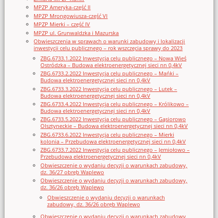
MPZP Ameryka-część II
MPZP Mrongowiusza-część VI
MPZP Mierki – część IV
MPZP ul. Grunwaldzka i Mazurska
Obwieszczenia w sprawach o warunki zabudowy i lokalizacji
inwestycji celu publicznego – rok wszczęcia sprawy do 2023
ZBG.6733.1.2022 Inwestycja celu publicznego – Nowa Wieś
Ostródzka – Budowa elektroenergetycznej sieci nn 0,4kV
ZBG.6733.2.2022 Inwestycja celu publicznego – Mańki –
Budowa elektroenergetycznej sieci nn 0,4kV
ZBG.6733.3.2022 Inwestycja celu publicznego – Lutek –
Budowa elektroenergetycznej sieci nn 0,4kV
ZBG.6733.4.2022 Inwestycja celu publicznego – Królikowo –
Budowa elektroenergetycznej sieci nn 0,4kV
ZBG.6733.5.2022 Inwestycja celu publicznego – Gąsiorowo
Olsztyneckie – Budowa elektroenergetycznej sieci nn 0,4kV
ZBG.6733.6.2022 Inwestycja celu publicznego – Mierki
kolonia – Przebudowa elektroenergetycznej sieci nn 0,4kV
ZBG.6733.7.2022 Inwestycja celu publicznego – Jemiołowo –
Przebudowa elektroenergetycznej sieci nn 0,4kV
Obwieszczenie o wydaniu decyzji o warunkach zabudowy,
dz. 36/27 obręb Waplewo
Obwieszczenie o wydaniu decyzji o warunkach zabudowy,
dz. 36/26 obręb Waplewo
Obwieszczenie o wydaniu decyzji o warunkach
zabudowy, dz. 36/26 obręb Waplewo
Obwieszczenie o wydaniu decyzji o warunkach zabudowy,