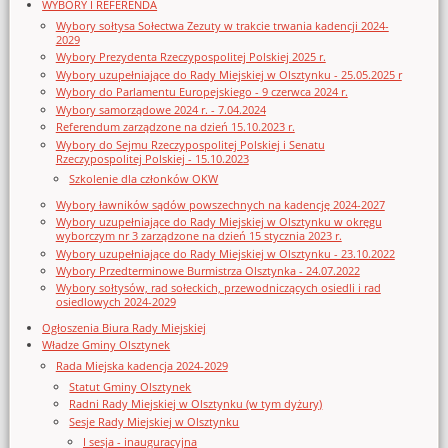
WYBORY I REFERENDA
Wybory sołtysa Sołectwa Zezuty w trakcie trwania kadencji 2024-
2029
Wybory Prezydenta Rzeczypospolitej Polskiej 2025 r.
Wybory uzupełniające do Rady Miejskiej w Olsztynku - 25.05.2025 r
Wybory do Parlamentu Europejskiego - 9 czerwca 2024 r.
Wybory samorządowe 2024 r. - 7.04.2024
Referendum zarządzone na dzień 15.10.2023 r.
Wybory do Sejmu Rzeczypospolitej Polskiej i Senatu
Rzeczypospolitej Polskiej - 15.10.2023
Szkolenie dla członków OKW
Wybory ławników sądów powszechnych na kadencję 2024-2027
Wybory uzupełniające do Rady Miejskiej w Olsztynku w okręgu
wyborczym nr 3 zarządzone na dzień 15 stycznia 2023 r.
Wybory uzupełniające do Rady Miejskiej w Olsztynku - 23.10.2022
Wybory Przedterminowe Burmistrza Olsztynka - 24.07.2022
Wybory sołtysów, rad sołeckich, przewodniczących osiedli i rad
osiedlowych 2024-2029
Ogłoszenia Biura Rady Miejskiej
Władze Gminy Olsztynek
Rada Miejska kadencja 2024-2029
Statut Gminy Olsztynek
Radni Rady Miejskiej w Olsztynku (w tym dyżury)
Sesje Rady Miejskiej w Olsztynku
I sesja - inauguracyjna