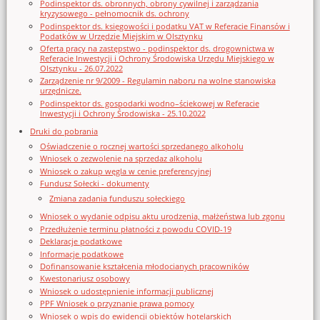
Podinspektor ds. obronnych, obrony cywilnej i zarządzania
kryzysowego - pełnomocnik ds. ochrony
Podinspektor ds. księgowości i podatku VAT w Referacie Finansów i
Podatków w Urzędzie Miejskim w Olsztynku
Oferta pracy na zastępstwo - podinspektor ds. drogownictwa w
Referacie Inwestycji i Ochrony Środowiska Urzędu Miejskiego w
Olsztynku - 26.07.2022
Zarządzenie nr 9/2009 - Regulamin naboru na wolne stanowiska
urzędnicze.
Podinspektor ds. gospodarki wodno–ściekowej w Referacie
Inwestycji i Ochrony Środowiska - 25.10.2022
Druki do pobrania
Oświadczenie o rocznej wartości sprzedanego alkoholu
Wniosek o zezwolenie na sprzedaz alkoholu
Wniosek o zakup węgla w cenie preferencyjnej
Fundusz Sołecki - dokumenty
Zmiana zadania funduszu sołeckiego
Wniosek o wydanie odpisu aktu urodzenia, małżeństwa lub zgonu
Przedłużenie terminu płatności z powodu COVID-19
Deklaracje podatkowe
Informacje podatkowe
Dofinansowanie kształcenia młodocianych pracowników
Kwestonariusz osobowy
Wniosek o udostępnienie informacji publicznej
PPF Wniosek o przyznanie prawa pomocy
Wniosek o wpis do ewidencji obiektów hotelarskich