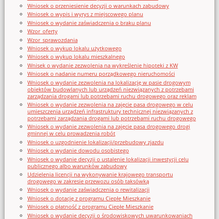
Wniosek o przeniesienie decyzji o warunkach zabudowy
Wniosek o wypis i wyrys z miejscowego planu
Wniosek o wydanie zaświadczenia o braku planu
Wzor_oferty
Wzor_sprawozdania
Wniosek o wykup lokalu użytkowego
Wniosek o wykup lokalu mieszkalnego
Wnisek o wydanie zezwolenia na wykreślenie hipoteki z KW
Wniosek o nadanie numeru porządkowego nieruchomości
Wniosek o wydanie zezwolenia na lokalizację w pasie drogowym
obiektów budowlanych lub urządzeń niezwiązanych z potrzebami
zarządzania drogami lub potrzebami ruchu drogowego oraz reklam
Wniosek o wydanie zezwolenia na zajęcie pasa drogowego w celu
umieszczenia urządzeń infrastruktury technicznej niezwiązanych z
potrzebami zarządzania drogami lub potrzebami ruchu drogowego
Wniosek o wydanie zezwolenia na zajęcie pasa drogowego drogi
gminnej w celu prowadzenia robót
Wniosek o uzgodnienie lokalizacji/przebudowy zjazdu
Wniosek o wydanie dowodu osobistego
Wniosek o wydanie decyzji o ustalenie lokalizacji inwestycji celu
publicznego albo warunków zabudowy
Udzielenia licencji na wykonywanie krajowego transportu
drogowego w zakresie przewozu osób taksówką
Wniosek o wydanie zaświadczenia o rewitalizacji
Wniosek o dotację z programu Ciepłe Mieszkanie
Wniosek o płatność z programu Ciepłe Mieszkanie
Wniosek o wydanie decyzji o środowiskowych uwarunkowaniach