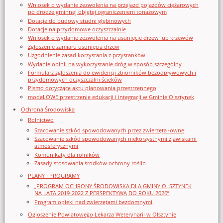
Wniosek o wydanie zezwolenia na przejazd pojazdów ciężarowych
po drodze gminnej objętej ograniczeniem tonażowym
Dotacje do budowy studni głębinowych
Dotacje na przydomowe oczyszczalnie
Wniosek o wydanie zezwolenia na usunięcie drzew lub krzewów
Zgłoszenie zamiaru usunięcia drzew
Uzgodnienie zasad korzystania z przystanków
Wydanie opinii na wykorzystanie dróg w sposób szczególny
Formularz zgłoszenia do ewidencji zbiorników bezodpływowych i
przydomowych oczyszczalni ścieków
Pismo dotyczące aktu planowania przestrzennego
modeLOWE przestrzenie edukacji i integracji w Gminie Olsztynek
Ochrona Środowiska
Rolnictwo
Szacowanie szkód spowodowanych przez zwierzęta łowne
Szacowanie szkód spowodowanych niekorzystnymi zjawiskami
atmosferycznymi
Komunikaty dla rolników
Zasady stosowania środków ochrony roślin
PLANY I PROGRAMY
„PROGRAM OCHRONY ŚRODOWISKA DLA GMINY OLSZTYNEK
NA LATA 2019-2022 Z PERSPEKTYWĄ DO ROKU 2026”
Program opieki nad zwierzętami bezdomnymi
Ogloszenie Powiatowego Lekarza Weterynarii w Olsztynie