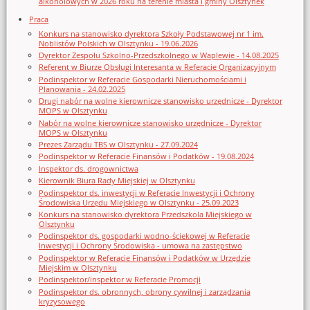
alkoholowych w 2026 roku na terenie miasta i gminy Olsztynek
Praca
Konkurs na stanowisko dyrektora Szkoły Podstawowej nr 1 im.
Noblistów Polskich w Olsztynku - 19.06.2026
Dyrektor Zespołu Szkolno-Przedszkolnego w Waplewie - 14.08.2025
Referent w Biurze Obsługi Interesanta w Referacie Organizacyjnym
Podinspektor w Referacie Gospodarki Nieruchomościami i
Planowania - 24.02.2025
Drugi nabór na wolne kierownicze stanowisko urzędnicze - Dyrektor
MOPS w Olsztynku
Nabór na wolne kierownicze stanowisko urzędnicze - Dyrektor
MOPS w Olsztynku
Prezes Zarządu TBS w Olsztynku - 27.09.2024
Podinspektor w Referacie Finansów i Podatków - 19.08.2024
Inspektor ds. drogownictwa
Kierownik Biura Rady Miejskiej w Olsztynku
Podinspektor ds. inwestycji w Referacie Inwestycji i Ochrony
Środowiska Urzędu Miejskiego w Olsztynku - 25.09.2023
Konkurs na stanowisko dyrektora Przedszkola Miejskiego w
Olsztynku
Podinspektor ds. gospodarki wodno-ściekowej w Referacie
Inwestycji i Ochrony Środowiska - umowa na zastępstwo
Podinspektor w Referacie Finansów i Podatków w Urzędzie
Miejskim w Olsztynku
Podinspektor/inspektor w Referacie Promocji
Podinspektor ds. obronnych, obrony cywilnej i zarządzania
kryzysowego