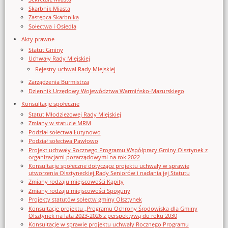
Skarbnik Miasta
Zastępca Skarbnika
Sołectwa i Osiedla
Akty prawne
Statut Gminy
Uchwały Rady Miejskiej
Rejestry uchwał Rady Miejskiej
Zarządzenia Burmistrza
Dziennik Urzędowy Województwa Warmińsko-Mazurskiego
Konsultacje społeczne
Statut Młodzieżowej Rady Miejskiej
Zmiany w statucie MRM
Podział sołectwa Łutynowo
Podział sołectwa Pawłowo
Projekt uchwały Rocznego Programu Współpracy Gminy Olsztynek z
organizacjami pozarządowymi na rok 2022
Konsultacje społeczne dotyczące projektu uchwały w sprawie
utworzenia Olsztyneckiej Rady Seniorów i nadania jej Statutu
Zmiany rodzaju miejscowości Kąpity
Zmiany rodzaju miejscowości Spoguny
Projekty statutów sołectw gminy Olsztynek
Konsultacje projektu „Programu Ochrony Środowiska dla Gminy
Olsztynek na lata 2023-2026 z perspektywą do roku 2030
Konsultacje w sprawie projektu uchwały Rocznego Programu