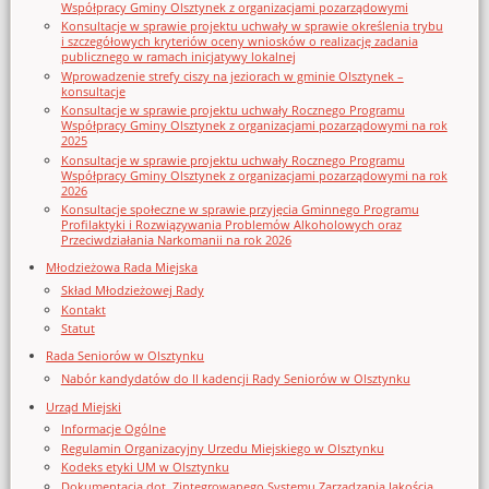
Współpracy Gminy Olsztynek z organizacjami pozarządowymi
Konsultacje w sprawie projektu uchwały w sprawie określenia trybu
i szczegółowych kryteriów oceny wniosków o realizację zadania
publicznego w ramach inicjatywy lokalnej
Wprowadzenie strefy ciszy na jeziorach w gminie Olsztynek –
konsultacje
Konsultacje w sprawie projektu uchwały Rocznego Programu
Współpracy Gminy Olsztynek z organizacjami pozarządowymi na rok
2025
Konsultacje w sprawie projektu uchwały Rocznego Programu
Współpracy Gminy Olsztynek z organizacjami pozarządowymi na rok
2026
Konsultacje społeczne w sprawie przyjęcia Gminnego Programu
Profilaktyki i Rozwiązywania Problemów Alkoholowych oraz
Przeciwdziałania Narkomanii na rok 2026
Młodzieżowa Rada Miejska
Skład Młodzieżowej Rady
Kontakt
Statut
Rada Seniorów w Olsztynku
Nabór kandydatów do II kadencji Rady Seniorów w Olsztynku
Urząd Miejski
Informacje Ogólne
Regulamin Organizacyjny Urzedu Miejskiego w Olsztynku
Kodeks etyki UM w Olsztynku
Dokumentacja dot. Zintegrowanego Systemu Zarządzania Jakością