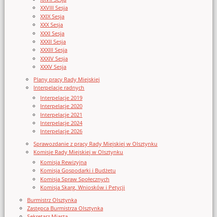
XXVIII Sesja
XXIX Sesja
XXX Sesja
XXXI Sesja
XXXII Sesja
XXXIII Sesja
XXXIV Sesja
XXXV Sesja
Plany pracy Rady Miejskiej
Interpelacje radnych
Interpelacje 2019
Interpelacje 2020
Interpelacje 2021
Interpelacje 2024
Interpelacje 2026
Sprawozdanie z pracy Rady Miejskiej w Olsztynku
Komisje Rady Miejskiej w Olsztynku
Komisja Rewizyjna
Komisja Gospodarki i Budżetu
Komisja Spraw Społecznych
Komisja Skarg, Wniosków i Petycji
Burmistrz Olsztynka
Zastępca Burmistrza Olsztynka
Sekretarz Miasta