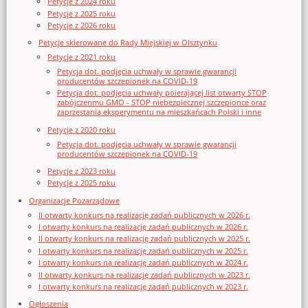
Petycje z 2024 roku
Petycje z 2025 roku
Petycje z 2026 roku
Petycje skierowane do Rady Miejskiej w Olsztynku
Petycje z 2021 roku
Petycja dot. podjęcia uchwały w sprawie gwarancji
producentów szczepionek na COVID-19
Petycja dot. podjęcia uchwały poierającej list otwarty STOP
zabójczenmu GMO - STOP niebezpiecznej szczepionce oraz
zaprzestania eksperymentu na mieszkańcach Polski i inne
Petycje z 2020 roku
Petycja dot. podjęcia uchwały w sprawie gwarancji
producentów szczepionek na COVID-19
Petycje z 2023 roku
Petycje z 2025 roku
Organizacje Pozarządowe
II otwarty konkurs na realizację zadań publicznych w 2026 r.
I otwarty konkurs na realizację zadań publicznych w 2026 r.
II otwarty konkurs na realizację zadań publicznych w 2025 r.
I otwarty konkurs na realizację zadań publicznych w 2025 r.
I otwarty konkurs na realizację zadań publicznych w 2024 r.
II otwarty konkurs na realizację zadań publicznych w 2023 r.
I otwarty konkurs na realizację zadań publicznych w 2023 r.
Ogłoszenia