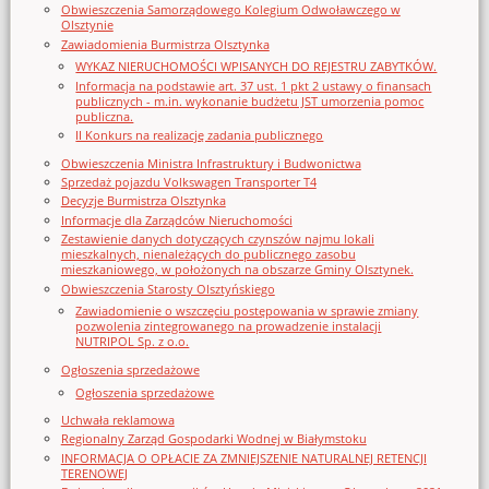
Obwieszczenia Samorządowego Kolegium Odwoławczego w
Olsztynie
Zawiadomienia Burmistrza Olsztynka
WYKAZ NIERUCHOMOŚCI WPISANYCH DO REJESTRU ZABYTKÓW.
Informacja na podstawie art. 37 ust. 1 pkt 2 ustawy o finansach
publicznych - m.in. wykonanie budżetu JST umorzenia pomoc
publiczna.
II Konkurs na realizację zadania publicznego
Obwieszczenia Ministra Infrastruktury i Budwonictwa
Sprzedaż pojazdu Volkswagen Transporter T4
Decyzje Burmistrza Olsztynka
Informacje dla Zarządców Nieruchomości
Zestawienie danych dotyczących czynszów najmu lokali
mieszkalnych, nienależących do publicznego zasobu
mieszkaniowego, w położonych na obszarze Gminy Olsztynek.
Obwieszczenia Starosty Olsztyńskiego
Zawiadomienie o wszczęciu postępowania w sprawie zmiany
pozwolenia zintegrowanego na prowadzenie instalacji
NUTRIPOL Sp. z o.o.
Ogłoszenia sprzedażowe
Ogłoszenia sprzedażowe
Uchwała reklamowa
Regionalny Zarząd Gospodarki Wodnej w Białymstoku
INFORMACJA O OPŁACIE ZA ZMNIEJSZENIE NATURALNEJ RETENCJI
TERENOWEJ