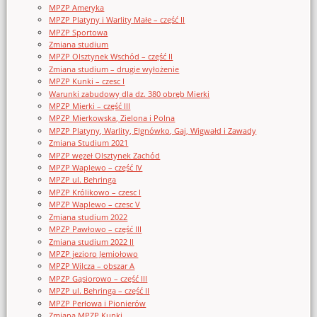
MPZP Ameryka
MPZP Platyny i Warlity Małe – część II
MPZP Sportowa
Zmiana studium
MPZP Olsztynek Wschód – część II
Zmiana studium – drugie wyłożenie
MPZP Kunki – czesc I
Warunki zabudowy dla dz. 380 obręb Mierki
MPZP Mierki – część III
MPZP Mierkowska, Zielona i Polna
MPZP Platyny, Warlity, Elgnówko, Gaj, Wigwałd i Zawady
Zmiana Studium 2021
MPZP węzeł Olsztynek Zachód
MPZP Waplewo – część IV
MPZP ul. Behringa
MPZP Królikowo – czesc I
MPZP Waplewo – czesc V
Zmiana studium 2022
MPZP Pawłowo – część III
Zmiana studium 2022 II
MPZP jezioro Jemiołowo
MPZP Wilcza – obszar A
MPZP Gąsiorowo – część III
MPZP ul. Behringa – część II
MPZP Perłowa i Pionierów
Zmiana MPZP Kunki