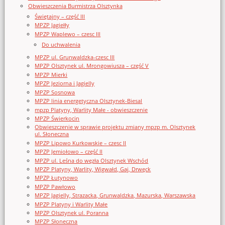
Obwieszczenia Burmistrza Olsztynka
Świętajny – część III
MPZP Jagiełły
MPZP Waplewo – czesc III
Do uchwalenia
MPZP ul. Grunwaldzka-czesc III
MPZP Olsztynek ul. Mrongowiusza – część V
MPZP Mierki
MPZP Jeziorna i Jagielly
MPZP Sosnowa
MPZP linia energetyczna Olsztynek-Biesal
mpzp Platyny, Warlity Małe - obwieszczenie
MPZP Świerkocin
Obwieszczenie w sprawie projektu zmiany mpzp m. Olsztynek
ul. Słoneczna
MPZP Lipowo Kurkowskie – czesc II
MPZP Jemiołowo – część II
MPZP ul. Leśna do węzła Olsztynek Wschód
MPZP Platyny, Warlity, Wigwałd, Gaj, Drwęck
MPZP Łutynowo
MPZP Pawłowo
MPZP Jagielly, Strazacka, Grunwaldzka, Mazurska, Warszawska
MPZP Platyny i Warlity Małe
MPZP Olsztynek ul. Poranna
MPZP Słoneczna