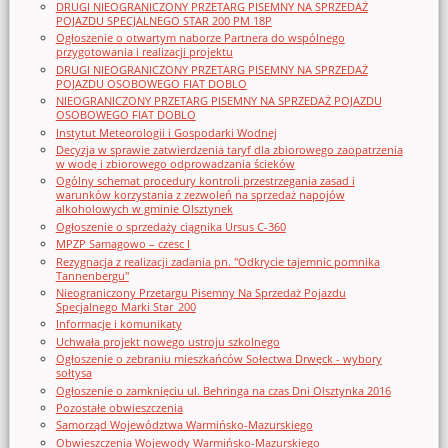
DRUGI NIEOGRANICZONY PRZETARG PISEMNY NA SPRZEDAŻ
POJAZDU SPECJALNEGO STAR 200 PM 18P
Ogłoszenie o otwartym naborze Partnera do wspólnego
przygotowania i realizacji projektu
DRUGI NIEOGRANICZONY PRZETARG PISEMNY NA SPRZEDAŻ
POJAZDU OSOBOWEGO FIAT DOBLO
NIEOGRANICZONY PRZETARG PISEMNY NA SPRZEDAŻ POJAZDU
OSOBOWEGO FIAT DOBLO
Instytut Meteorologii i Gospodarki Wodnej
Decyzja w sprawie zatwierdzenia taryf dla zbiorowego zaopatrzenia
w wodę i zbiorowego odprowadzania ścieków
Ogólny schemat procedury kontroli przestrzegania zasad i
warunków korzystania z zezwoleń na sprzedaż napojów
alkoholowych w gminie Olsztynek
Ogłoszenie o sprzedaży ciągnika Ursus C-360
MPZP Samagowo – czesc I
Rezygnacja z realizacji zadania pn. "Odkrycie tajemnic pomnika
Tannenbergu"
Nieograniczony Przetargu Pisemny Na Sprzedaż Pojazdu
Specjalnego Marki Star_200
Informacje i komunikaty
Uchwała projekt nowego ustroju szkolnego
Ogłoszenie o zebraniu mieszkańców Sołectwa Drwęck - wybory
sołtysa
Ogłoszenie o zamknięciu ul. Behringa na czas Dni Olsztynka 2016
Pozostałe obwieszczenia
Samorząd Województwa Warmińsko-Mazurskiego
Obwieszczenia Wojewody Warmińsko-Mazurskiego