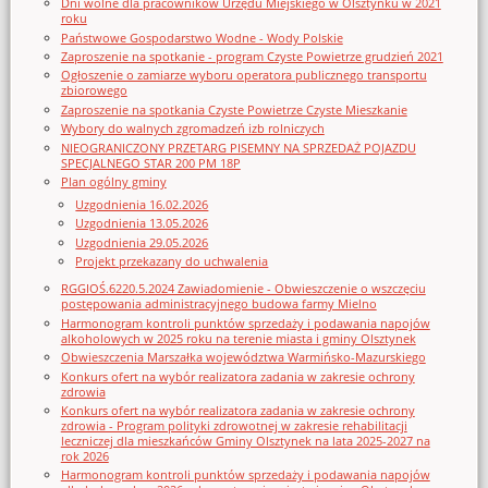
Dni wolne dla pracowników Urzędu Miejskiego w Olsztynku w 2021
roku
Państwowe Gospodarstwo Wodne - Wody Polskie
Zaproszenie na spotkanie - program Czyste Powietrze grudzień 2021
Ogłoszenie o zamiarze wyboru operatora publicznego transportu
zbiorowego
Zaproszenie na spotkania Czyste Powietrze Czyste Mieszkanie
Wybory do walnych zgromadzeń izb rolniczych
NIEOGRANICZONY PRZETARG PISEMNY NA SPRZEDAŻ POJAZDU
SPECJALNEGO STAR 200 PM 18P
Plan ogólny gminy
Uzgodnienia 16.02.2026
Uzgodnienia 13.05.2026
Uzgodnienia 29.05.2026
Projekt przekazany do uchwalenia
RGGIOŚ.6220.5.2024 Zawiadomienie - Obwieszczenie o wszczęciu
postępowania administracyjnego budowa farmy Mielno
Harmonogram kontroli punktów sprzedaży i podawania napojów
alkoholowych w 2025 roku na terenie miasta i gminy Olsztynek
Obwieszczenia Marszałka województwa Warmińsko-Mazurskiego
Konkurs ofert na wybór realizatora zadania w zakresie ochrony
zdrowia
Konkurs ofert na wybór realizatora zadania w zakresie ochrony
zdrowia - Program polityki zdrowotnej w zakresie rehabilitacji
leczniczej dla mieszkańców Gminy Olsztynek na lata 2025-2027 na
rok 2026
Harmonogram kontroli punktów sprzedaży i podawania napojów