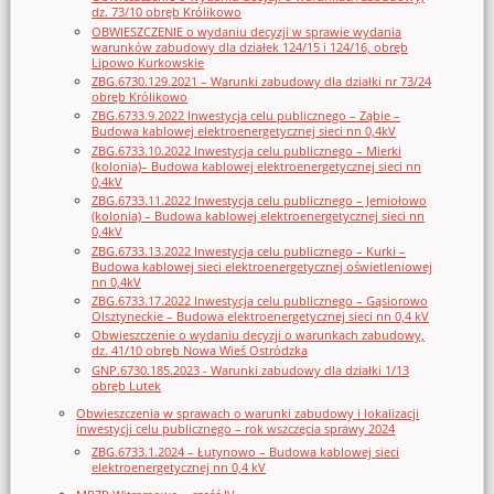
dz. 73/10 obręb Królikowo
OBWIESZCZENIE o wydaniu decyzji w sprawie wydania
warunków zabudowy dla działek 124/15 i 124/16, obręb
Lipowo Kurkowskie
ZBG.6730.129.2021 – Warunki zabudowy dla działki nr 73/24
obręb Królikowo
ZBG.6733.9.2022 Inwestycja celu publicznego – Ząbie –
Budowa kablowej elektroenergetycznej sieci nn 0,4kV
ZBG.6733.10.2022 Inwestycja celu publicznego – Mierki
(kolonia)– Budowa kablowej elektroenergetycznej sieci nn
0,4kV
ZBG.6733.11.2022 Inwestycja celu publicznego – Jemiołowo
(kolonia) – Budowa kablowej elektroenergetycznej sieci nn
0,4kV
ZBG.6733.13.2022 Inwestycja celu publicznego – Kurki –
Budowa kablowej sieci elektroenergetycznej oświetleniowej
nn 0,4kV
ZBG.6733.17.2022 Inwestycja celu publicznego – Gąsiorowo
Olsztyneckie – Budowa elektroenergetycznej sieci nn 0,4 kV
Obwieszczenie o wydaniu decyzji o warunkach zabudowy,
dz. 41/10 obręb Nowa Wieś Ostródzka
GNP.6730.185.2023 - Warunki zabudowy dla działki 1/13
obręb Lutek
Obwieszczenia w sprawach o warunki zabudowy i lokalizacji
inwestycji celu publicznego – rok wszczęcia sprawy 2024
ZBG.6733.1.2024 – Łutynowo – Budowa kablowej sieci
elektroenergetycznej nn 0,4 kV