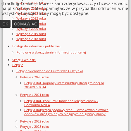
(Tracking Cookies). Możesz sam zdecydować, czy chcesz zezwolić
Wykazy z 2025 roku
na pliki cookie. Należy pamiętać, że w przypadku odrzucenia, nie
Wykazy z 2024 roku
wszystkie funkcje strony mogą być dostępne.
Wykazy z 2023 roku
Wykazy z 2022 roku
OK
ODMAWIAĆ
Wykazy z 2021 roku
Wykazy z 2020 roku
Wykazy z 2019 roku
Wykazy z 2018 roku
Dostęp do informacji publicznej
Ponowne wykorzystanie informacji publicznej
Skargi i wnioski
Petycje
Petycje skierowane do Burmistrza Olsztynka
Petycje z 2020 roku
Petycja dot. poprawy infrastruktury drogi gminnej nr
281409_5.0014
Petycje z 2021 roku
Petycja dot. konkursu: Rodzinne Miejsce Zabaw -
Podwórko NIVEA
Petycja dotycząca poprawy stanu i oznakowania dwóch
odcinków dróg gminnych biegących do granicy gminy
Petycje z 2022 roku
Petycje z 2023 roku