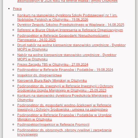
alkoholowych w 2026 roku na terenie miasta i gminy Olsztynek
Praca
Konkurs na stanowisko dyrektora Szkoły Podstawowej nr 1 im.
Noblistów Polskich w Olsztynku - 19.06.2026
Dyrektor Zespołu Szkolno-Przedszkolnego w Waplewie - 14.08.2025
Referent w Biurze Obsługi Interesanta w Referacie Organizacyjnym
Podinspektor w Referacie Gospodarki Nieruchomościami i
Planowania - 24.02.2025
Drugi nabór na wolne kierownicze stanowisko urzędnicze - Dyrektor
MOPS w Olsztynku
Nabór na wolne kierownicze stanowisko urzędnicze - Dyrektor
MOPS w Olsztynku
Prezes Zarządu TBS w Olsztynku - 27.09.2024
Podinspektor w Referacie Finansów i Podatków - 19.08.2024
Inspektor ds. drogownictwa
Kierownik Biura Rady Miejskiej w Olsztynku
Podinspektor ds. inwestycji w Referacie Inwestycji i Ochrony
Środowiska Urzędu Miejskiego w Olsztynku - 25.09.2023
Konkurs na stanowisko dyrektora Przedszkola Miejskiego w
Olsztynku
Podinspektor ds. gospodarki wodno-ściekowej w Referacie
Inwestycji i Ochrony Środowiska - umowa na zastępstwo
Podinspektor w Referacie Finansów i Podatków w Urzędzie
Miejskim w Olsztynku
Podinspektor/inspektor w Referacie Promocji
Podinspektor ds. obronnych, obrony cywilnej i zarządzania
kryzysowego