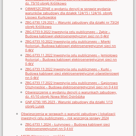
dz. 73/10 obręb Królikowo
OBWIESZCZENIE o wydaniu decyzji w sprawie wydania
warunków zabudowy dla działek 124/15 i 124/16, obręb
Lipowo Kurkowskie
ZBG.6730.129.2021 – Warunki zabudowy dla działki nr 73/24
obręb Królikowo
ZBG.6733.9.2022 Inwestycja celu publicznego – Ząbie –
Budowa kablowej elektroenergetycznej sieci nn 0,4kV
ZBG.6733.10.2022 Inwestycja celu publicznego – Mierki
(kolonia)– Budowa kablowej elektroenergetycznej sieci nn
0,4kV
ZBG.6733.11.2022 Inwestycja celu publicznego – Jemiołowo
(kolonia) – Budowa kablowej elektroenergetycznej sieci nn
0,4kV
ZBG.6733.13.2022 Inwestycja celu publicznego – Kurki –
Budowa kablowej sieci elektroenergetycznej oświetleniowej
nn 0,4kV
ZBG.6733.17.2022 Inwestycja celu publicznego – Gąsiorowo
Olsztyneckie – Budowa elektroenergetycznej sieci nn 0,4 kV
Obwieszczenie o wydaniu decyzji o warunkach zabudowy,
dz. 41/10 obręb Nowa Wieś Ostródzka
GNP.6730.185.2023 - Warunki zabudowy dla działki 1/13
obręb Lutek
Obwieszczenia w sprawach o warunki zabudowy i lokalizacji
inwestycji celu publicznego – rok wszczęcia sprawy 2024
ZBG.6733.1.2024 – Łutynowo – Budowa kablowej sieci
elektroenergetycznej nn 0,4 kV