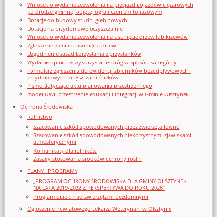
Wniosek o wydanie zezwolenia na przejazd pojazdów ciężarowych
po drodze gminnej objętej ograniczeniem tonażowym
Dotacje do budowy studni głębinowych
Dotacje na przydomowe oczyszczalnie
Wniosek o wydanie zezwolenia na usunięcie drzew lub krzewów
Zgłoszenie zamiaru usunięcia drzew
Uzgodnienie zasad korzystania z przystanków
Wydanie opinii na wykorzystanie dróg w sposób szczególny
Formularz zgłoszenia do ewidencji zbiorników bezodpływowych i
przydomowych oczyszczalni ścieków
Pismo dotyczące aktu planowania przestrzennego
modeLOWE przestrzenie edukacji i integracji w Gminie Olsztynek
Ochrona Środowiska
Rolnictwo
Szacowanie szkód spowodowanych przez zwierzęta łowne
Szacowanie szkód spowodowanych niekorzystnymi zjawiskami
atmosferycznymi
Komunikaty dla rolników
Zasady stosowania środków ochrony roślin
PLANY I PROGRAMY
„PROGRAM OCHRONY ŚRODOWISKA DLA GMINY OLSZTYNEK
NA LATA 2019-2022 Z PERSPEKTYWĄ DO ROKU 2026”
Program opieki nad zwierzętami bezdomnymi
Ogloszenie Powiatowego Lekarza Weterynarii w Olsztynie