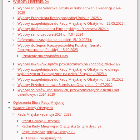
WYBORY I REFERENDA
Wybory sołtysa Sołectwa Zezuty w trakcie trwania kadencji 2024-
2029
Wybory Prezydenta Rzeczypospolitej Polskiej 2025 r.
Wybory uzupełniające do Rady Miejskiej w Olsztynku - 25.05.2025 r
Wybory do Parlamentu Europejskiego - 9 czerwca 2024 r.
Wybory samorządowe 2024 r. - 7.04.2024
Referendum zarządzone na dzień 15.10.2023 r.
Wybory do Sejmu Rzeczypospolitej Polskiej i Senatu
Rzeczypospolitej Polskiej - 15.10.2023
Szkolenie dla członków OKW
Wybory ławników sądów powszechnych na kadencję 2024-2027
Wybory uzupełniające do Rady Miejskiej w Olsztynku w okręgu
wyborczym nr 3 zarządzone na dzień 15 stycznia 2023 r.
Wybory uzupełniające do Rady Miejskiej w Olsztynku - 23.10.2022
Wybory Przedterminowe Burmistrza Olsztynka - 24.07.2022
Wybory sołtysów, rad sołeckich, przewodniczących osiedli i rad
osiedlowych 2024-2029
Ogłoszenia Biura Rady Miejskiej
Władze Gminy Olsztynek
Rada Miejska kadencja 2024-2029
Statut Gminy Olsztynek
Radni Rady Miejskiej w Olsztynku (w tym dyżury)
Sesje Rady Miejskiej w Olsztynku
I sesja - inauguracyjna