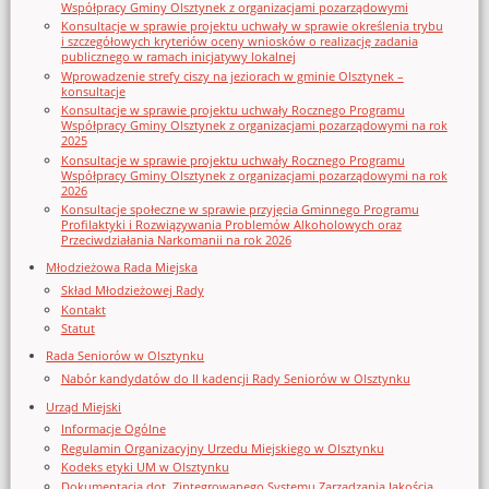
Współpracy Gminy Olsztynek z organizacjami pozarządowymi
Konsultacje w sprawie projektu uchwały w sprawie określenia trybu
i szczegółowych kryteriów oceny wniosków o realizację zadania
publicznego w ramach inicjatywy lokalnej
Wprowadzenie strefy ciszy na jeziorach w gminie Olsztynek –
konsultacje
Konsultacje w sprawie projektu uchwały Rocznego Programu
Współpracy Gminy Olsztynek z organizacjami pozarządowymi na rok
2025
Konsultacje w sprawie projektu uchwały Rocznego Programu
Współpracy Gminy Olsztynek z organizacjami pozarządowymi na rok
2026
Konsultacje społeczne w sprawie przyjęcia Gminnego Programu
Profilaktyki i Rozwiązywania Problemów Alkoholowych oraz
Przeciwdziałania Narkomanii na rok 2026
Młodzieżowa Rada Miejska
Skład Młodzieżowej Rady
Kontakt
Statut
Rada Seniorów w Olsztynku
Nabór kandydatów do II kadencji Rady Seniorów w Olsztynku
Urząd Miejski
Informacje Ogólne
Regulamin Organizacyjny Urzedu Miejskiego w Olsztynku
Kodeks etyki UM w Olsztynku
Dokumentacja dot. Zintegrowanego Systemu Zarządzania Jakością