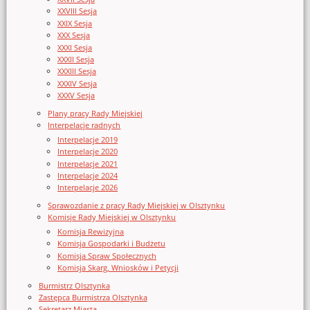
XXVIII Sesja
XXIX Sesja
XXX Sesja
XXXI Sesja
XXXII Sesja
XXXIII Sesja
XXXIV Sesja
XXXV Sesja
Plany pracy Rady Miejskiej
Interpelacje radnych
Interpelacje 2019
Interpelacje 2020
Interpelacje 2021
Interpelacje 2024
Interpelacje 2026
Sprawozdanie z pracy Rady Miejskiej w Olsztynku
Komisje Rady Miejskiej w Olsztynku
Komisja Rewizyjna
Komisja Gospodarki i Budżetu
Komisja Spraw Społecznych
Komisja Skarg, Wniosków i Petycji
Burmistrz Olsztynka
Zastępca Burmistrza Olsztynka
Sekretarz Miasta