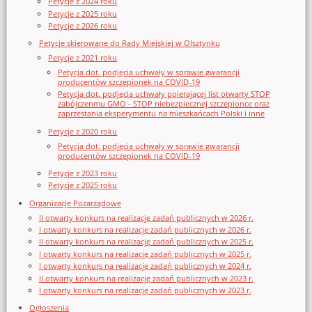
Petycje z 2024 roku
Petycje z 2025 roku
Petycje z 2026 roku
Petycje skierowane do Rady Miejskiej w Olsztynku
Petycje z 2021 roku
Petycja dot. podjęcia uchwały w sprawie gwarancji
producentów szczepionek na COVID-19
Petycja dot. podjęcia uchwały poierającej list otwarty STOP
zabójczenmu GMO - STOP niebezpiecznej szczepionce oraz
zaprzestania eksperymentu na mieszkańcach Polski i inne
Petycje z 2020 roku
Petycja dot. podjęcia uchwały w sprawie gwarancji
producentów szczepionek na COVID-19
Petycje z 2023 roku
Petycje z 2025 roku
Organizacje Pozarządowe
II otwarty konkurs na realizację zadań publicznych w 2026 r.
I otwarty konkurs na realizację zadań publicznych w 2026 r.
II otwarty konkurs na realizację zadań publicznych w 2025 r.
I otwarty konkurs na realizację zadań publicznych w 2025 r.
I otwarty konkurs na realizację zadań publicznych w 2024 r.
II otwarty konkurs na realizację zadań publicznych w 2023 r.
I otwarty konkurs na realizację zadań publicznych w 2023 r.
Ogłoszenia