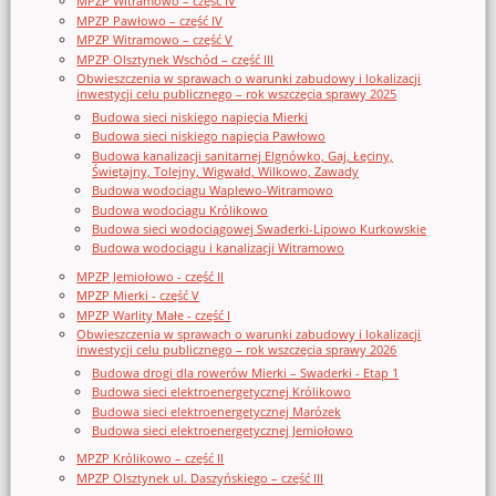
MPZP Witramowo – część IV
MPZP Pawłowo – część IV
MPZP Witramowo – część V
MPZP Olsztynek Wschód – część III
Obwieszczenia w sprawach o warunki zabudowy i lokalizacji
inwestycji celu publicznego – rok wszczęcia sprawy 2025
Budowa sieci niskiego napięcia Mierki
Budowa sieci niskiego napięcia Pawłowo
Budowa kanalizacji sanitarnej Elgnówko, Gaj, Łęciny,
Świętajny, Tolejny, Wigwałd, Wilkowo, Zawady
Budowa wodociągu Waplewo-Witramowo
Budowa wodociągu Królikowo
Budowa sieci wodociągowej Swaderki-Lipowo Kurkowskie
Budowa wodociągu i kanalizacji Witramowo
MPZP Jemiołowo - część II
MPZP Mierki - część V
MPZP Warlity Małe - część I
Obwieszczenia w sprawach o warunki zabudowy i lokalizacji
inwestycji celu publicznego – rok wszczęcia sprawy 2026
Budowa drogi dla rowerów Mierki – Swaderki - Etap 1
Budowa sieci elektroenergetycznej Królikowo
Budowa sieci elektroenergetycznej Marózek
Budowa sieci elektroenergetycznej Jemiołowo
MPZP Królikowo – część II
MPZP Olsztynek ul. Daszyńskiego – część III