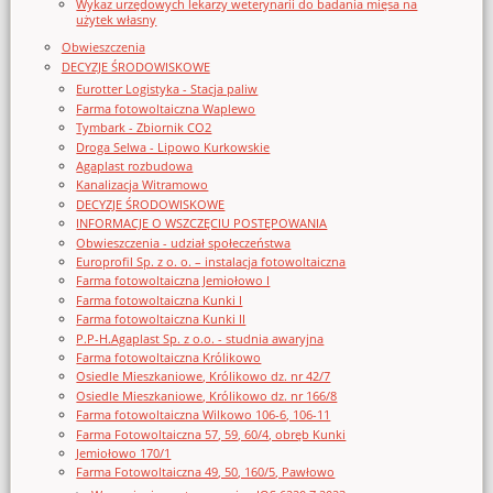
Wykaz urzędowych lekarzy weterynarii do badania mięsa na
użytek własny
Obwieszczenia
DECYZJE ŚRODOWISKOWE
Eurotter Logistyka - Stacja paliw
Farma fotowoltaiczna Waplewo
Tymbark - Zbiornik CO2
Droga Selwa - Lipowo Kurkowskie
Agaplast rozbudowa
Kanalizacja Witramowo
DECYZJE ŚRODOWISKOWE
INFORMACJE O WSZCZĘCIU POSTĘPOWANIA
Obwieszczenia - udział społeczeństwa
Europrofil Sp. z o. o. – instalacja fotowoltaiczna
Farma fotowoltaiczna Jemiołowo I
Farma fotowoltaiczna Kunki I
Farma fotowoltaiczna Kunki II
P.P-H.Agaplast Sp. z o.o. - studnia awaryjna
Farma fotowoltaiczna Królikowo
Osiedle Mieszkaniowe, Królikowo dz. nr 42/7
Osiedle Mieszkaniowe, Królikowo dz. nr 166/8
Farma fotowoltaiczna Wilkowo 106-6, 106-11
Farma Fotowoltaiczna 57, 59, 60/4, obręb Kunki
Jemiołowo 170/1
Farma Fotowoltaiczna 49, 50, 160/5, Pawłowo