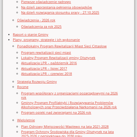
Pierwsze oświadczenie radnego
Na dzień zaprzestania pełnienia obowiązków
Na dzień rozwiązania stosunku pracy - 27.10.2025
Oświadczenia - 2026 rok
Oświadczenia za rok 2025
Raport o stanie Gminy
Plany, programy, strategie i ich wykonanie
Ponadlokalny Program Rewitalizacji Miast Sieci Cittaslow
Program rewitalizacji sieci miast
Lokalny Program Rewitalizacji gminy Olsztynek
Aktualizacja LPR – październik 2016
Aktualizacja LPR – lipiec 2017
Aktualizacja LPR – czerwiec 2018
Strategia Rozwoju Gminy
Roczne
Program współpracy z organizacjami pozarządowymi na 2026
rok
Gminny Program Profilaktyki i Rozwiązywania Problemów
Alkoholowych oraz Przeciwdziałania Narkomanii na 2026 rok
Program opieki nad zwierzętami na 2026 rok
Wieloletnie
Plan Odnowy Miejscowości Waplewo na lata 2021-2028
Program Ochrony Środowiska dla Gminy Olsztynek na lata
2023-2026 z perspektywą do 2030 roku