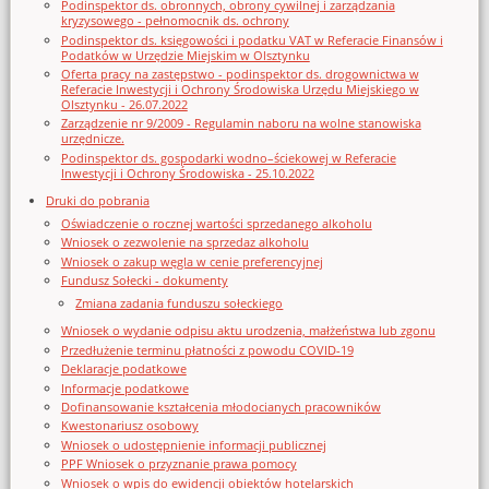
Podinspektor ds. obronnych, obrony cywilnej i zarządzania
kryzysowego - pełnomocnik ds. ochrony
Podinspektor ds. księgowości i podatku VAT w Referacie Finansów i
Podatków w Urzędzie Miejskim w Olsztynku
Oferta pracy na zastępstwo - podinspektor ds. drogownictwa w
Referacie Inwestycji i Ochrony Środowiska Urzędu Miejskiego w
Olsztynku - 26.07.2022
Zarządzenie nr 9/2009 - Regulamin naboru na wolne stanowiska
urzędnicze.
Podinspektor ds. gospodarki wodno–ściekowej w Referacie
Inwestycji i Ochrony Środowiska - 25.10.2022
Druki do pobrania
Oświadczenie o rocznej wartości sprzedanego alkoholu
Wniosek o zezwolenie na sprzedaz alkoholu
Wniosek o zakup węgla w cenie preferencyjnej
Fundusz Sołecki - dokumenty
Zmiana zadania funduszu sołeckiego
Wniosek o wydanie odpisu aktu urodzenia, małżeństwa lub zgonu
Przedłużenie terminu płatności z powodu COVID-19
Deklaracje podatkowe
Informacje podatkowe
Dofinansowanie kształcenia młodocianych pracowników
Kwestonariusz osobowy
Wniosek o udostępnienie informacji publicznej
PPF Wniosek o przyznanie prawa pomocy
Wniosek o wpis do ewidencji obiektów hotelarskich