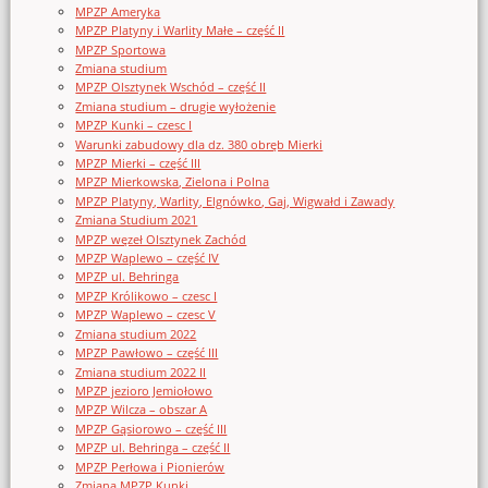
MPZP Ameryka
MPZP Platyny i Warlity Małe – część II
MPZP Sportowa
Zmiana studium
MPZP Olsztynek Wschód – część II
Zmiana studium – drugie wyłożenie
MPZP Kunki – czesc I
Warunki zabudowy dla dz. 380 obręb Mierki
MPZP Mierki – część III
MPZP Mierkowska, Zielona i Polna
MPZP Platyny, Warlity, Elgnówko, Gaj, Wigwałd i Zawady
Zmiana Studium 2021
MPZP węzeł Olsztynek Zachód
MPZP Waplewo – część IV
MPZP ul. Behringa
MPZP Królikowo – czesc I
MPZP Waplewo – czesc V
Zmiana studium 2022
MPZP Pawłowo – część III
Zmiana studium 2022 II
MPZP jezioro Jemiołowo
MPZP Wilcza – obszar A
MPZP Gąsiorowo – część III
MPZP ul. Behringa – część II
MPZP Perłowa i Pionierów
Zmiana MPZP Kunki