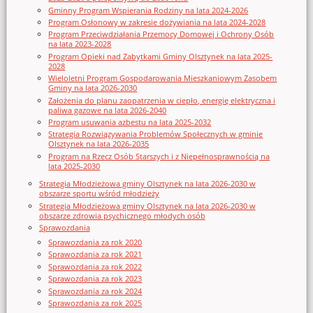
Gminny Program Wspierania Rodziny na lata 2024-2026
Program Osłonowy w zakresie dożywiania na lata 2024-2028
Program Przeciwdziałania Przemocy Domowej i Ochrony Osób
na lata 2023-2028
Program Opieki nad Zabytkami Gminy Olsztynek na lata 2025-
2028
Wieloletni Program Gospodarowania Mieszkaniowym Zasobem
Gminy na lata 2026-2030
Założenia do planu zaopatrzenia w ciepło, energię elektryczna i
paliwa gazowe na lata 2026-2040
Program usuwania azbestu na lata 2025-2032
Strategia Rozwiązywania Problemów Społecznych w gminie
Olsztynek na lata 2026-2035
Program na Rzecz Osób Starszych i z Niepełnosprawnością na
lata 2025-2030
Strategia Młodzieżowa gminy Olsztynek na lata 2026-2030 w
obszarze sportu wśród młodzieży
Strategia Młodzieżowa gminy Olsztynek na lata 2026-2030 w
obszarze zdrowia psychicznego młodych osób
Sprawozdania
Sprawozdania za rok 2020
Sprawozdania za rok 2021
Sprawozdania za rok 2022
Sprawozdania za rok 2023
Sprawozdania za rok 2024
Sprawozdania za rok 2025