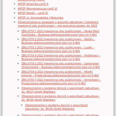
MPZP Ameryka-część II
MPZP Mrongowiusza-część VI
MPZP Mierki – część IV
MPZP ul. Grunwaldzka i Mazurska
Obwieszczenia w sprawach o warunki zabudowy i lokalizacji
inwestycji celu publicznego – rok wszczęcia sprawy do 2023
ZBG.6733.1.2022 Inwestycja celu publicznego – Nowa Wieś
Ostródzka – Budowa elektroenergetycznej sieci nn 0,4kV
ZBG.6733.2.2022 Inwestycja celu publicznego – Mańki –
Budowa elektroenergetycznej sieci nn 0,4kV
ZBG.6733.3.2022 Inwestycja celu publicznego – Lutek –
Budowa elektroenergetycznej sieci nn 0,4kV
ZBG.6733.4.2022 Inwestycja celu publicznego – Królikowo –
Budowa elektroenergetycznej sieci nn 0,4kV
ZBG.6733.5.2022 Inwestycja celu publicznego – Gąsiorowo
Olsztyneckie – Budowa elektroenergetycznej sieci nn 0,4kV
ZBG.6733.6.2022 Inwestycja celu publicznego – Mierki
kolonia – Przebudowa elektroenergetycznej sieci nn 0,4kV
ZBG.6733.7.2022 Inwestycja celu publicznego – Jemiołowo –
Przebudowa elektroenergetycznej sieci nn 0,4kV
Obwieszczenie o wydaniu decyzji o warunkach zabudowy,
dz. 36/27 obręb Waplewo
Obwieszczenie o wydaniu decyzji o warunkach zabudowy,
dz. 36/26 obręb Waplewo
Obwieszczenie o wydaniu decyzji o warunkach
zabudowy, dz. 36/26 obręb Waplewo
Obwieszczenie o wydaniu decyzji o warunkach zabudowy,