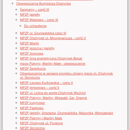
Obwieszczenia Burmistrza Olsztynka
Świętajny – część III
MPZP Jagiełły
MPZP Waplewo – czesc III
Do uchwalenia
MPZP ul. Grunwaldzka-czesc III
MPZP Olsztynek ul. Mrongowiusza – część V
MPZP Mierki
MPZP Jeziorna i Jagielly
MPZP Sosnowa
MPZP linia energetyczna Olsztynek-Biesal
mpzp Platyny, Warlity Małe - obwieszczenie
MPZP Świerkocin
Obwieszczenie w sprawie projektu zmiany mpzp m. Olsztynek
ul. Słoneczna
MPZP Lipowo Kurkowskie – czesc II
MPZP Jemiołowo – część II
MPZP ul. Leśna do węzła Olsztynek Wschód
MPZP Platyny, Warlity, Wigwałd, Gaj, Drwęck
MPZP Łutynowo
MPZP Pawłowo
MPZP Jagielly, Strazacka, Grunwaldzka, Mazurska, Warszawska
MPZP Platyny i Warlity Małe
MPZP Olsztynek ul. Poranna
MPZP Słoneczna