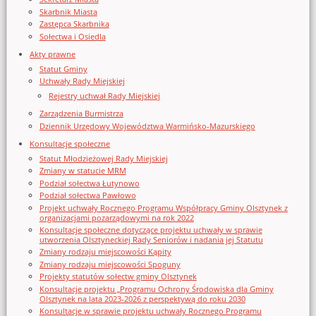
Skarbnik Miasta
Zastępca Skarbnika
Sołectwa i Osiedla
Akty prawne
Statut Gminy
Uchwały Rady Miejskiej
Rejestry uchwał Rady Miejskiej
Zarządzenia Burmistrza
Dziennik Urzędowy Województwa Warmińsko-Mazurskiego
Konsultacje społeczne
Statut Młodzieżowej Rady Miejskiej
Zmiany w statucie MRM
Podział sołectwa Łutynowo
Podział sołectwa Pawłowo
Projekt uchwały Rocznego Programu Współpracy Gminy Olsztynek z
organizacjami pozarządowymi na rok 2022
Konsultacje społeczne dotyczące projektu uchwały w sprawie
utworzenia Olsztyneckiej Rady Seniorów i nadania jej Statutu
Zmiany rodzaju miejscowości Kąpity
Zmiany rodzaju miejscowości Spoguny
Projekty statutów sołectw gminy Olsztynek
Konsultacje projektu „Programu Ochrony Środowiska dla Gminy
Olsztynek na lata 2023-2026 z perspektywą do roku 2030
Konsultacje w sprawie projektu uchwały Rocznego Programu