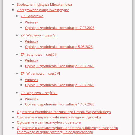
Społeczna Inicjatywa Mieszkaniowa
Zintegrowane plany inwestycyjne
ZPI Gąsiorowo
Wniosek
Opinie, uzgodnienia i konsultacje 17.07.2026
ZPI Waplewo – część VI
Wniosek
Opinie, uzgodnienia i konsultacje 5.06.2026
ZPI Łutynowo – część II
Wniosek
Opinie, uzgodnienia i konsultacje 17.07.2026
ZPI Witramowo – część VI
Wniosek
Opinie, uzgodnienia i konsultacje 17.07.2026
ZPI Waplewo – część VII
Wniosek
Opinie, uzgodnienia i konsultacje 17.07.2026
Ogłoszenia Warmińsko-Mazurskiego Urzędu Wojewódzkiego
Ogłoszenie o najmie lokalu mieszkalnego w Elgnówku
Ogłoszenie o zamiarze wyboru operatora
Ogłoszenie o zamiarze wyboru operatora publicznego transportu
zbiorowego w trybie przetargu nieograniczonego