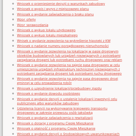
Wniosek o przeniesienie decyzji o warunkach zabudowy
Wniosek o wypis i wyrys z miejscowego planu
Wniosek o wydanie zaświadczenia o braku planu
Wzor_oferty
Wzor_sprawozdania
Wniosek o wykup lokalu użytkowego
Wniosek o wykup lokalu mieszkalnego
Wnisek o wydanie zezwolenia na wykreślenie hipoteki z KW
Wniosek o nadanie numeru porządkowego nieruchomości
Wniosek o wydanie zezwolenia na lokalizację w pasie drogowym
obiektów budowlanych lub urządzeń niezwiązanych z potrzebami
zarządzania drogami lub potrzebami ruchu drogowego oraz reklam
Wniosek o wydanie zezwolenia na zajęcie pasa drogowego w celu
umieszczenia urządzeń infrastruktury technicznej niezwiązanych z
potrzebami zarządzania drogami lub potrzebami ruchu drogowego
Wniosek o wydanie zezwolenia na zajęcie pasa drogowego drogi
gminnej w celu prowadzenia robót
Wniosek o uzgodnienie lokalizacji/przebudowy zjazdu
Wniosek o wydanie dowodu osobistego
Wniosek o wydanie decyzji o ustalenie lokalizacji inwestycji celu
publicznego albo warunków zabudowy
Udzielenia licencji na wykonywanie krajowego transportu
drogowego w zakresie przewozu osób taksówką
Wniosek o wydanie zaświadczenia o rewitalizacji
Wniosek o dotację z programu Ciepłe Mieszkanie
Wniosek o płatność z programu Ciepłe Mieszkanie
Wniosek o wydanie decyzji o środowiskowych uwarunkowaniach