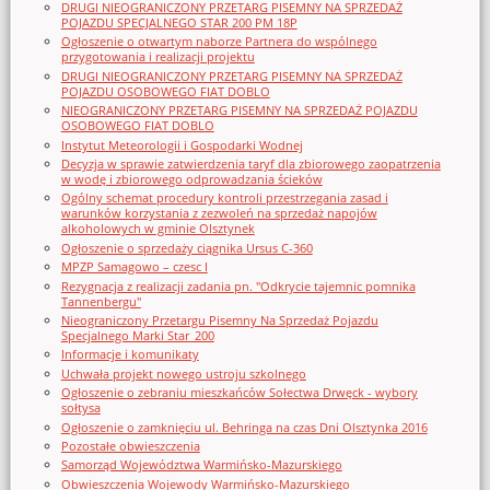
DRUGI NIEOGRANICZONY PRZETARG PISEMNY NA SPRZEDAŻ
POJAZDU SPECJALNEGO STAR 200 PM 18P
Ogłoszenie o otwartym naborze Partnera do wspólnego
przygotowania i realizacji projektu
DRUGI NIEOGRANICZONY PRZETARG PISEMNY NA SPRZEDAŻ
POJAZDU OSOBOWEGO FIAT DOBLO
NIEOGRANICZONY PRZETARG PISEMNY NA SPRZEDAŻ POJAZDU
OSOBOWEGO FIAT DOBLO
Instytut Meteorologii i Gospodarki Wodnej
Decyzja w sprawie zatwierdzenia taryf dla zbiorowego zaopatrzenia
w wodę i zbiorowego odprowadzania ścieków
Ogólny schemat procedury kontroli przestrzegania zasad i
warunków korzystania z zezwoleń na sprzedaż napojów
alkoholowych w gminie Olsztynek
Ogłoszenie o sprzedaży ciągnika Ursus C-360
MPZP Samagowo – czesc I
Rezygnacja z realizacji zadania pn. "Odkrycie tajemnic pomnika
Tannenbergu"
Nieograniczony Przetargu Pisemny Na Sprzedaż Pojazdu
Specjalnego Marki Star_200
Informacje i komunikaty
Uchwała projekt nowego ustroju szkolnego
Ogłoszenie o zebraniu mieszkańców Sołectwa Drwęck - wybory
sołtysa
Ogłoszenie o zamknięciu ul. Behringa na czas Dni Olsztynka 2016
Pozostałe obwieszczenia
Samorząd Województwa Warmińsko-Mazurskiego
Obwieszczenia Wojewody Warmińsko-Mazurskiego