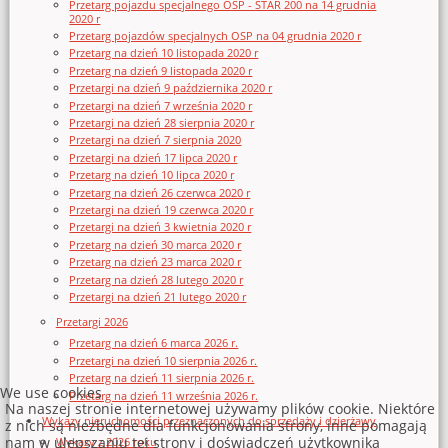
Przetarg pojazdu specjalnego OSP - STAR 200 na 14 grudnia
2020 r
Przetarg pojazdów specjalnych OSP na 04 grudnia 2020 r
Przetarg na dzień 10 listopada 2020 r
Przetarg na dzień 9 listopada 2020 r
Przetargi na dzień 9 października 2020 r
Przetargi na dzień 7 września 2020 r
Przetargi na dzień 28 sierpnia 2020 r
Przetargi na dzień 7 sierpnia 2020
Przetargi na dzień 17 lipca 2020 r
Przetarg na dzień 10 lipca 2020 r
Przetarg na dzień 26 czerwca 2020 r
Przetargi na dzień 19 czerwca 2020 r
Przetargi na dzień 3 kwietnia 2020 r
Przetarg na dzień 30 marca 2020 r
Przetarg na dzień 23 marca 2020 r
Przetarg na dzień 28 lutego 2020 r
Przetargi na dzień 21 lutego 2020 r
Przetargi 2026
Przetarg na dzień 6 marca 2026 r.
Przetargi na dzień 10 sierpnia 2026 r.
Przetarg na dzień 11 sierpnia 2026 r.
We use cookies
Przetarg na dzień 11 września 2026 r.
Na naszej stronie internetowej używamy plików cookie. Niektóre
Wykazy nieruchomości przeznaczonych do sprzedaży i dzierżawy
z nich są niezbędne dla funkcjonowania strony, inne pomagają
nam w ulepszaniu tej strony i doświadczeń użytkownika
Wykazy z 2026 roku