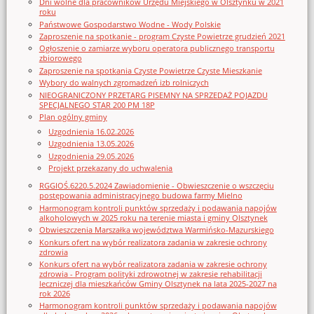
Dni wolne dla pracowników Urzędu Miejskiego w Olsztynku w 2021
roku
Państwowe Gospodarstwo Wodne - Wody Polskie
Zaproszenie na spotkanie - program Czyste Powietrze grudzień 2021
Ogłoszenie o zamiarze wyboru operatora publicznego transportu
zbiorowego
Zaproszenie na spotkania Czyste Powietrze Czyste Mieszkanie
Wybory do walnych zgromadzeń izb rolniczych
NIEOGRANICZONY PRZETARG PISEMNY NA SPRZEDAŻ POJAZDU
SPECJALNEGO STAR 200 PM 18P
Plan ogólny gminy
Uzgodnienia 16.02.2026
Uzgodnienia 13.05.2026
Uzgodnienia 29.05.2026
Projekt przekazany do uchwalenia
RGGIOŚ.6220.5.2024 Zawiadomienie - Obwieszczenie o wszczęciu
postępowania administracyjnego budowa farmy Mielno
Harmonogram kontroli punktów sprzedaży i podawania napojów
alkoholowych w 2025 roku na terenie miasta i gminy Olsztynek
Obwieszczenia Marszałka województwa Warmińsko-Mazurskiego
Konkurs ofert na wybór realizatora zadania w zakresie ochrony
zdrowia
Konkurs ofert na wybór realizatora zadania w zakresie ochrony
zdrowia - Program polityki zdrowotnej w zakresie rehabilitacji
leczniczej dla mieszkańców Gminy Olsztynek na lata 2025-2027 na
rok 2026
Harmonogram kontroli punktów sprzedaży i podawania napojów