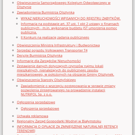
Obwieszczenia Samorządowego Kolegium Odwoławczego w
Olsztynie
Zawiadomienia Burmistrza Olsztynka
WYKAZ NIERUCHOMOŚCI WPISANYCH DO REJESTRU ZABYTKÓW.
Informacja na podstawie art. 37 ust. 1 pkt 2 ustawy o finansach
publicznych - m.in. wykonanie budżetu JST umorzenia pomoc
publiczna.
II Konkurs na realizację zadania publicznego
Obwieszczenia Ministra Infrastruktury i Budwonictwa
Sprzedaż pojazdu Volkswagen Transporter T4
Decyzje Burmistrza Olsztynka
Informacje dla Zarządców Nieruchomości
Zestawienie danych dotyczących czynszów najmu lokali
mieszkalnych, nienależących do publicznego zasobu
mieszkaniowego, w położonych na obszarze Gminy Olsztynek.
Obwieszczenia Starosty Olsztyńskiego
Zawiadomienie o wszczęciu postępowania w sprawie zmiany
pozwolenia zintegrowanego na prowadzenie instalacji
NUTRIPOL Sp. z o.o.
Ogłoszenia sprzedażowe
Ogłoszenia sprzedażowe
Uchwała reklamowa
Regionalny Zarząd Gospodarki Wodnej w Białymstoku
INFORMACJA O OPŁACIE ZA ZMNIEJSZENIE NATURALNEJ RETENCJI
TERENOWEJ