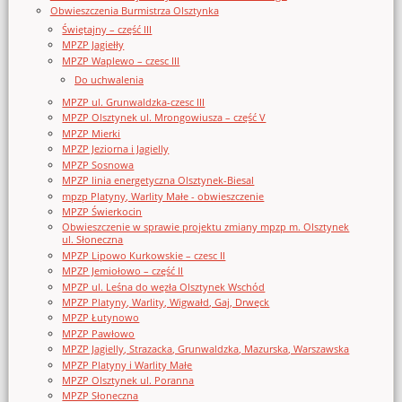
Obwieszczenia Burmistrza Olsztynka
Świętajny – część III
MPZP Jagiełły
MPZP Waplewo – czesc III
Do uchwalenia
MPZP ul. Grunwaldzka-czesc III
MPZP Olsztynek ul. Mrongowiusza – część V
MPZP Mierki
MPZP Jeziorna i Jagielly
MPZP Sosnowa
MPZP linia energetyczna Olsztynek-Biesal
mpzp Platyny, Warlity Małe - obwieszczenie
MPZP Świerkocin
Obwieszczenie w sprawie projektu zmiany mpzp m. Olsztynek
ul. Słoneczna
MPZP Lipowo Kurkowskie – czesc II
MPZP Jemiołowo – część II
MPZP ul. Leśna do węzła Olsztynek Wschód
MPZP Platyny, Warlity, Wigwałd, Gaj, Drwęck
MPZP Łutynowo
MPZP Pawłowo
MPZP Jagielly, Strazacka, Grunwaldzka, Mazurska, Warszawska
MPZP Platyny i Warlity Małe
MPZP Olsztynek ul. Poranna
MPZP Słoneczna