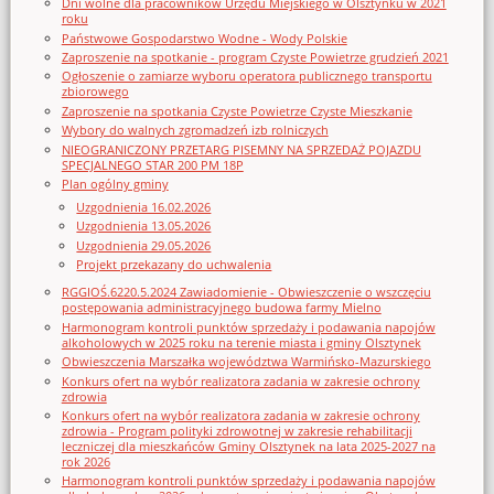
Dni wolne dla pracowników Urzędu Miejskiego w Olsztynku w 2021
roku
Państwowe Gospodarstwo Wodne - Wody Polskie
Zaproszenie na spotkanie - program Czyste Powietrze grudzień 2021
Ogłoszenie o zamiarze wyboru operatora publicznego transportu
zbiorowego
Zaproszenie na spotkania Czyste Powietrze Czyste Mieszkanie
Wybory do walnych zgromadzeń izb rolniczych
NIEOGRANICZONY PRZETARG PISEMNY NA SPRZEDAŻ POJAZDU
SPECJALNEGO STAR 200 PM 18P
Plan ogólny gminy
Uzgodnienia 16.02.2026
Uzgodnienia 13.05.2026
Uzgodnienia 29.05.2026
Projekt przekazany do uchwalenia
RGGIOŚ.6220.5.2024 Zawiadomienie - Obwieszczenie o wszczęciu
postępowania administracyjnego budowa farmy Mielno
Harmonogram kontroli punktów sprzedaży i podawania napojów
alkoholowych w 2025 roku na terenie miasta i gminy Olsztynek
Obwieszczenia Marszałka województwa Warmińsko-Mazurskiego
Konkurs ofert na wybór realizatora zadania w zakresie ochrony
zdrowia
Konkurs ofert na wybór realizatora zadania w zakresie ochrony
zdrowia - Program polityki zdrowotnej w zakresie rehabilitacji
leczniczej dla mieszkańców Gminy Olsztynek na lata 2025-2027 na
rok 2026
Harmonogram kontroli punktów sprzedaży i podawania napojów