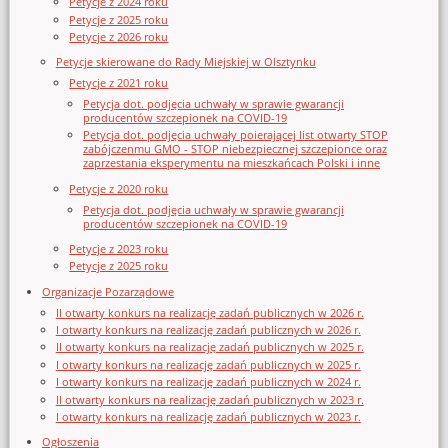
Petycje z 2024 roku
Petycje z 2025 roku
Petycje z 2026 roku
Petycje skierowane do Rady Miejskiej w Olsztynku
Petycje z 2021 roku
Petycja dot. podjęcia uchwały w sprawie gwarancji
producentów szczepionek na COVID-19
Petycja dot. podjęcia uchwały poierającej list otwarty STOP
zabójczenmu GMO - STOP niebezpiecznej szczepionce oraz
zaprzestania eksperymentu na mieszkańcach Polski i inne
Petycje z 2020 roku
Petycja dot. podjęcia uchwały w sprawie gwarancji
producentów szczepionek na COVID-19
Petycje z 2023 roku
Petycje z 2025 roku
Organizacje Pozarządowe
II otwarty konkurs na realizację zadań publicznych w 2026 r.
I otwarty konkurs na realizację zadań publicznych w 2026 r.
II otwarty konkurs na realizację zadań publicznych w 2025 r.
I otwarty konkurs na realizację zadań publicznych w 2025 r.
I otwarty konkurs na realizację zadań publicznych w 2024 r.
II otwarty konkurs na realizację zadań publicznych w 2023 r.
I otwarty konkurs na realizację zadań publicznych w 2023 r.
Ogłoszenia