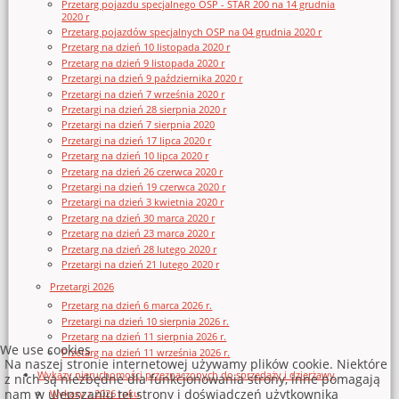
Przetarg pojazdu specjalnego OSP - STAR 200 na 14 grudnia
2020 r
Przetarg pojazdów specjalnych OSP na 04 grudnia 2020 r
Przetarg na dzień 10 listopada 2020 r
Przetarg na dzień 9 listopada 2020 r
Przetargi na dzień 9 października 2020 r
Przetargi na dzień 7 września 2020 r
Przetargi na dzień 28 sierpnia 2020 r
Przetargi na dzień 7 sierpnia 2020
Przetargi na dzień 17 lipca 2020 r
Przetarg na dzień 10 lipca 2020 r
Przetarg na dzień 26 czerwca 2020 r
Przetargi na dzień 19 czerwca 2020 r
Przetargi na dzień 3 kwietnia 2020 r
Przetarg na dzień 30 marca 2020 r
Przetarg na dzień 23 marca 2020 r
Przetarg na dzień 28 lutego 2020 r
Przetargi na dzień 21 lutego 2020 r
Przetargi 2026
Przetarg na dzień 6 marca 2026 r.
Przetargi na dzień 10 sierpnia 2026 r.
Przetarg na dzień 11 sierpnia 2026 r.
We use cookies
Przetarg na dzień 11 września 2026 r.
Na naszej stronie internetowej używamy plików cookie. Niektóre
Wykazy nieruchomości przeznaczonych do sprzedaży i dzierżawy
z nich są niezbędne dla funkcjonowania strony, inne pomagają
nam w ulepszaniu tej strony i doświadczeń użytkownika
Wykazy z 2026 roku