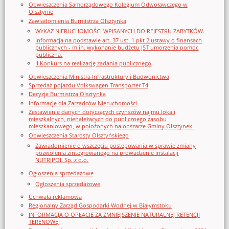
Obwieszczenia Samorządowego Kolegium Odwoławczego w
Olsztynie
Zawiadomienia Burmistrza Olsztynka
WYKAZ NIERUCHOMOŚCI WPISANYCH DO REJESTRU ZABYTKÓW.
Informacja na podstawie art. 37 ust. 1 pkt 2 ustawy o finansach
publicznych - m.in. wykonanie budżetu JST umorzenia pomoc
publiczna.
II Konkurs na realizację zadania publicznego
Obwieszczenia Ministra Infrastruktury i Budwonictwa
Sprzedaż pojazdu Volkswagen Transporter T4
Decyzje Burmistrza Olsztynka
Informacje dla Zarządców Nieruchomości
Zestawienie danych dotyczących czynszów najmu lokali
mieszkalnych, nienależących do publicznego zasobu
mieszkaniowego, w położonych na obszarze Gminy Olsztynek.
Obwieszczenia Starosty Olsztyńskiego
Zawiadomienie o wszczęciu postępowania w sprawie zmiany
pozwolenia zintegrowanego na prowadzenie instalacji
NUTRIPOL Sp. z o.o.
Ogłoszenia sprzedażowe
Ogłoszenia sprzedażowe
Uchwała reklamowa
Regionalny Zarząd Gospodarki Wodnej w Białymstoku
INFORMACJA O OPŁACIE ZA ZMNIEJSZENIE NATURALNEJ RETENCJI
TERENOWEJ