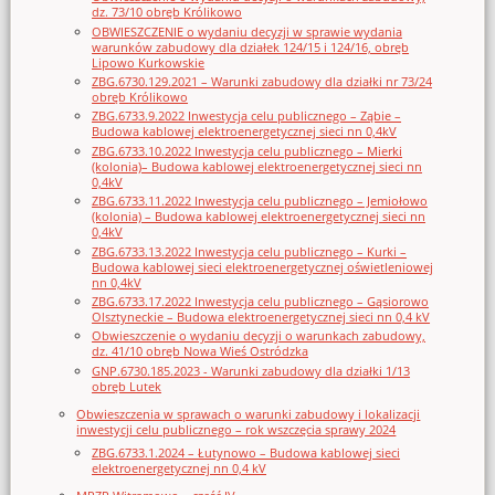
dz. 73/10 obręb Królikowo
OBWIESZCZENIE o wydaniu decyzji w sprawie wydania
warunków zabudowy dla działek 124/15 i 124/16, obręb
Lipowo Kurkowskie
ZBG.6730.129.2021 – Warunki zabudowy dla działki nr 73/24
obręb Królikowo
ZBG.6733.9.2022 Inwestycja celu publicznego – Ząbie –
Budowa kablowej elektroenergetycznej sieci nn 0,4kV
ZBG.6733.10.2022 Inwestycja celu publicznego – Mierki
(kolonia)– Budowa kablowej elektroenergetycznej sieci nn
0,4kV
ZBG.6733.11.2022 Inwestycja celu publicznego – Jemiołowo
(kolonia) – Budowa kablowej elektroenergetycznej sieci nn
0,4kV
ZBG.6733.13.2022 Inwestycja celu publicznego – Kurki –
Budowa kablowej sieci elektroenergetycznej oświetleniowej
nn 0,4kV
ZBG.6733.17.2022 Inwestycja celu publicznego – Gąsiorowo
Olsztyneckie – Budowa elektroenergetycznej sieci nn 0,4 kV
Obwieszczenie o wydaniu decyzji o warunkach zabudowy,
dz. 41/10 obręb Nowa Wieś Ostródzka
GNP.6730.185.2023 - Warunki zabudowy dla działki 1/13
obręb Lutek
Obwieszczenia w sprawach o warunki zabudowy i lokalizacji
inwestycji celu publicznego – rok wszczęcia sprawy 2024
ZBG.6733.1.2024 – Łutynowo – Budowa kablowej sieci
elektroenergetycznej nn 0,4 kV