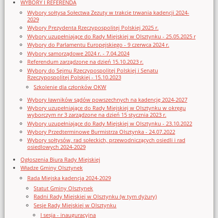
WYBORY I REFERENDA
Wybory sołtysa Sołectwa Zezuty w trakcie trwania kadencji 2024-
2029
Wybory Prezydenta Rzeczypospolitej Polskiej 2025 r.
Wybory uzupełniające do Rady Miejskiej w Olsztynku - 25.05.2025 r
Wybory do Parlamentu Europejskiego - 9 czerwca 2024 r.
Wybory samorządowe 2024 r. - 7.04.2024
Referendum zarządzone na dzień 15.10.2023 r.
Wybory do Sejmu Rzeczypospolitej Polskiej i Senatu
Rzeczypospolitej Polskiej - 15.10.2023
Szkolenie dla członków OKW
Wybory ławników sądów powszechnych na kadencję 2024-2027
Wybory uzupełniające do Rady Miejskiej w Olsztynku w okręgu
wyborczym nr 3 zarządzone na dzień 15 stycznia 2023 r.
Wybory uzupełniające do Rady Miejskiej w Olsztynku - 23.10.2022
Wybory Przedterminowe Burmistrza Olsztynka - 24.07.2022
Wybory sołtysów, rad sołeckich, przewodniczących osiedli i rad
osiedlowych 2024-2029
Ogłoszenia Biura Rady Miejskiej
Władze Gminy Olsztynek
Rada Miejska kadencja 2024-2029
Statut Gminy Olsztynek
Radni Rady Miejskiej w Olsztynku (w tym dyżury)
Sesje Rady Miejskiej w Olsztynku
I sesja - inauguracyjna