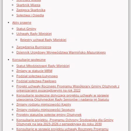
Skarbnik Miasta
Zastępca Skarbnika
Sołectwa i Osiedla
Akty prawne
Statut Gminy
Uchwały Rady Miejskiej
Rejestry uchwał Rady Miejskiej
Zarządzenia Burmistrza
Dziennik Urzędowy Województwa Warmińsko-Mazurskiego
Konsultacje społeczne
Statut Młodzieżowej Rady Miejskiej
Zmiany w statucie MRM
Podział sołectwa Łutynowo
Podział sołectwa Pawłowo
Projekt uchwały Rocznego Programu Współpracy Gminy Olsztynek z
organizacjami pozarządowymi na rok 2022
Konsultacje społeczne dotyczące projektu uchwały w sprawie
utworzenia Olsztyneckiej Rady Seniorów i nadania jej Statutu
Zmiany rodzaju miejscowości Kąpity
Zmiany rodzaju miejscowości Spoguny
Projekty statutów sołectw gminy Olsztynek
Konsultacje projektu „Programu Ochrony Środowiska dla Gminy
Olsztynek na lata 2023-2026 z perspektywą do roku 2030
Konsultacje w sprawie projektu uchwały Rocznego Programu