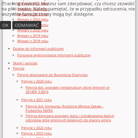
(Tracking Cookies). Możesz sam zdecydować, czy chcesz zezwolić
Wykazy z 2025 roku
na pliki cookie. Należy pamiętać, że w przypadku odrzucenia, nie
Wykazy z 2024 roku
wszystkie funkcje strony mogą być dostępne.
Wykazy z 2023 roku
Wykazy z 2022 roku
OK
ODMAWIAĆ
Wykazy z 2021 roku
Wykazy z 2020 roku
Wykazy z 2019 roku
Wykazy z 2018 roku
Dostęp do informacji publicznej
Ponowne wykorzystanie informacji publicznej
Skargi i wnioski
Petycje
Petycje skierowane do Burmistrza Olsztynka
Petycje z 2020 roku
Petycja dot. poprawy infrastruktury drogi gminnej nr
281409_5.0014
Petycje z 2021 roku
Petycja dot. konkursu: Rodzinne Miejsce Zabaw -
Podwórko NIVEA
Petycja dotycząca poprawy stanu i oznakowania dwóch
odcinków dróg gminnych biegących do granicy gminy
Petycje z 2022 roku
Petycje z 2023 roku