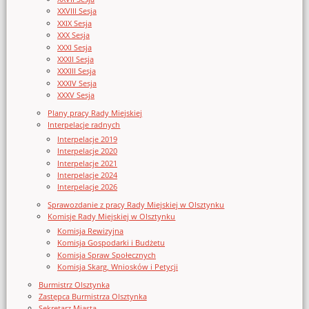
XXVIII Sesja
XXIX Sesja
XXX Sesja
XXXI Sesja
XXXII Sesja
XXXIII Sesja
XXXIV Sesja
XXXV Sesja
Plany pracy Rady Miejskiej
Interpelacje radnych
Interpelacje 2019
Interpelacje 2020
Interpelacje 2021
Interpelacje 2024
Interpelacje 2026
Sprawozdanie z pracy Rady Miejskiej w Olsztynku
Komisje Rady Miejskiej w Olsztynku
Komisja Rewizyjna
Komisja Gospodarki i Budżetu
Komisja Spraw Społecznych
Komisja Skarg, Wniosków i Petycji
Burmistrz Olsztynka
Zastępca Burmistrza Olsztynka
Sekretarz Miasta