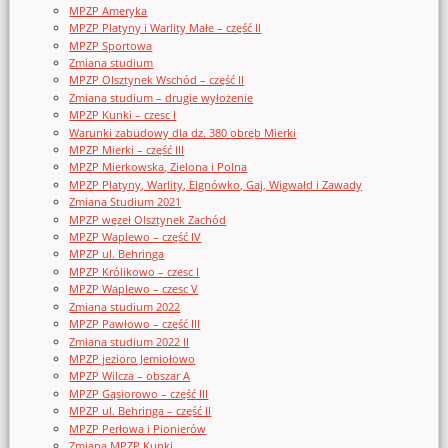
MPZP Ameryka
MPZP Platyny i Warlity Małe – część II
MPZP Sportowa
Zmiana studium
MPZP Olsztynek Wschód – część II
Zmiana studium – drugie wyłożenie
MPZP Kunki – czesc I
Warunki zabudowy dla dz. 380 obręb Mierki
MPZP Mierki – część III
MPZP Mierkowska, Zielona i Polna
MPZP Platyny, Warlity, Elgnówko, Gaj, Wigwałd i Zawady
Zmiana Studium 2021
MPZP węzeł Olsztynek Zachód
MPZP Waplewo – część IV
MPZP ul. Behringa
MPZP Królikowo – czesc I
MPZP Waplewo – czesc V
Zmiana studium 2022
MPZP Pawłowo – część III
Zmiana studium 2022 II
MPZP jezioro Jemiołowo
MPZP Wilcza – obszar A
MPZP Gąsiorowo – część III
MPZP ul. Behringa – część II
MPZP Perłowa i Pionierów
Zmiana MPZP Kunki