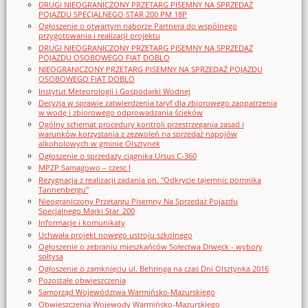
DRUGI NIEOGRANICZONY PRZETARG PISEMNY NA SPRZEDAŻ
POJAZDU SPECJALNEGO STAR 200 PM 18P
Ogłoszenie o otwartym naborze Partnera do wspólnego
przygotowania i realizacji projektu
DRUGI NIEOGRANICZONY PRZETARG PISEMNY NA SPRZEDAŻ
POJAZDU OSOBOWEGO FIAT DOBLO
NIEOGRANICZONY PRZETARG PISEMNY NA SPRZEDAŻ POJAZDU
OSOBOWEGO FIAT DOBLO
Instytut Meteorologii i Gospodarki Wodnej
Decyzja w sprawie zatwierdzenia taryf dla zbiorowego zaopatrzenia
w wodę i zbiorowego odprowadzania ścieków
Ogólny schemat procedury kontroli przestrzegania zasad i
warunków korzystania z zezwoleń na sprzedaż napojów
alkoholowych w gminie Olsztynek
Ogłoszenie o sprzedaży ciągnika Ursus C-360
MPZP Samagowo – czesc I
Rezygnacja z realizacji zadania pn. "Odkrycie tajemnic pomnika
Tannenbergu"
Nieograniczony Przetargu Pisemny Na Sprzedaż Pojazdu
Specjalnego Marki Star_200
Informacje i komunikaty
Uchwała projekt nowego ustroju szkolnego
Ogłoszenie o zebraniu mieszkańców Sołectwa Drwęck - wybory
sołtysa
Ogłoszenie o zamknięciu ul. Behringa na czas Dni Olsztynka 2016
Pozostałe obwieszczenia
Samorząd Województwa Warmińsko-Mazurskiego
Obwieszczenia Wojewody Warmińsko-Mazurskiego