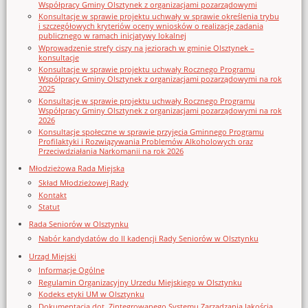
Współpracy Gminy Olsztynek z organizacjami pozarządowymi
Konsultacje w sprawie projektu uchwały w sprawie określenia trybu
i szczegółowych kryteriów oceny wniosków o realizację zadania
publicznego w ramach inicjatywy lokalnej
Wprowadzenie strefy ciszy na jeziorach w gminie Olsztynek –
konsultacje
Konsultacje w sprawie projektu uchwały Rocznego Programu
Współpracy Gminy Olsztynek z organizacjami pozarządowymi na rok
2025
Konsultacje w sprawie projektu uchwały Rocznego Programu
Współpracy Gminy Olsztynek z organizacjami pozarządowymi na rok
2026
Konsultacje społeczne w sprawie przyjęcia Gminnego Programu
Profilaktyki i Rozwiązywania Problemów Alkoholowych oraz
Przeciwdziałania Narkomanii na rok 2026
Młodzieżowa Rada Miejska
Skład Młodzieżowej Rady
Kontakt
Statut
Rada Seniorów w Olsztynku
Nabór kandydatów do II kadencji Rady Seniorów w Olsztynku
Urząd Miejski
Informacje Ogólne
Regulamin Organizacyjny Urzedu Miejskiego w Olsztynku
Kodeks etyki UM w Olsztynku
Dokumentacja dot. Zintegrowanego Systemu Zarządzania Jakością