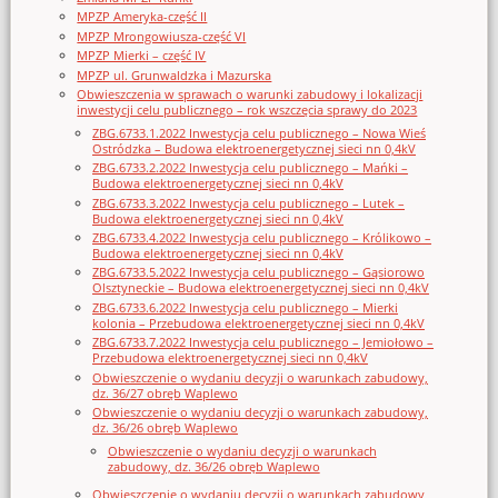
MPZP Ameryka-część II
MPZP Mrongowiusza-część VI
MPZP Mierki – część IV
MPZP ul. Grunwaldzka i Mazurska
Obwieszczenia w sprawach o warunki zabudowy i lokalizacji
inwestycji celu publicznego – rok wszczęcia sprawy do 2023
ZBG.6733.1.2022 Inwestycja celu publicznego – Nowa Wieś
Ostródzka – Budowa elektroenergetycznej sieci nn 0,4kV
ZBG.6733.2.2022 Inwestycja celu publicznego – Mańki –
Budowa elektroenergetycznej sieci nn 0,4kV
ZBG.6733.3.2022 Inwestycja celu publicznego – Lutek –
Budowa elektroenergetycznej sieci nn 0,4kV
ZBG.6733.4.2022 Inwestycja celu publicznego – Królikowo –
Budowa elektroenergetycznej sieci nn 0,4kV
ZBG.6733.5.2022 Inwestycja celu publicznego – Gąsiorowo
Olsztyneckie – Budowa elektroenergetycznej sieci nn 0,4kV
ZBG.6733.6.2022 Inwestycja celu publicznego – Mierki
kolonia – Przebudowa elektroenergetycznej sieci nn 0,4kV
ZBG.6733.7.2022 Inwestycja celu publicznego – Jemiołowo –
Przebudowa elektroenergetycznej sieci nn 0,4kV
Obwieszczenie o wydaniu decyzji o warunkach zabudowy,
dz. 36/27 obręb Waplewo
Obwieszczenie o wydaniu decyzji o warunkach zabudowy,
dz. 36/26 obręb Waplewo
Obwieszczenie o wydaniu decyzji o warunkach
zabudowy, dz. 36/26 obręb Waplewo
Obwieszczenie o wydaniu decyzji o warunkach zabudowy,