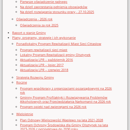
Pierwsze oświadczenie radnego
Na dzień zaprzestania pełnienia obowiązków
Na dzień rozwiązania stosunku pracy - 27.10.2025
Oświadczenia - 2026 rok
Oświadczenia za rok 2025
Raport o stanie Gminy
Plany, programy, strategie i ich wykonanie
Ponadlokalny Program Rewitalizacji Miast Sieci Cittaslow
Program rewitalizacji sieci miast
Lokalny Program Rewitalizacji gminy Olsztynek
Aktualizacja LPR – październik 2016
Aktualizacja LPR – lipiec 2017
Aktualizacja LPR – czerwiec 2018
Strategia Rozwoju Gminy
Roczne
Program współpracy z organizacjami pozarządowymi na 2026
rok
Gminny Program Profilaktyki i Rozwiązywania Problemów
Alkoholowych oraz Przeciwdziałania Narkomanii na 2026 rok
Program opieki nad zwierzętami na 2026 rok
Wieloletnie
Plan Odnowy Miejscowości Waplewo na lata 2021-2028
Program Ochrony Środowiska dla Gminy Olsztynek na lata
2023-2026 z perspektywą do 2030 roku