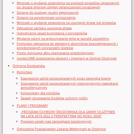
Wniosek o wydanie zezwolenia na przejazd pojazdów ciężarowych
po drodze gminnej objętej ograniczeniem tonażowym
Dotacje do budowy studni głębinowych
Dotacje na przydomowe oczyszczalnie
Wniosek o wydanie zezwolenia na usunięcie drzew lub krzewów
Zgłoszenie zamiaru usunięcia drzew
Uzgodnienie zasad korzystania z przystanków
Wydanie opinii na wykorzystanie dróg w sposób szczególny
Formularz zgłoszenia do ewidencji zbiorników bezodpływowych i
przydomowych oczyszczalni ścieków
Pismo dotyczące aktu planowania przestrzennego
modeLOWE przestrzenie edukacji i integracji w Gminie Olsztynek
Ochrona Środowiska
Rolnictwo
Szacowanie szkód spowodowanych przez zwierzęta łowne
Szacowanie szkód spowodowanych niekorzystnymi zjawiskami
atmosferycznymi
Komunikaty dla rolników
Zasady stosowania środków ochrony roślin
PLANY I PROGRAMY
„PROGRAM OCHRONY ŚRODOWISKA DLA GMINY OLSZTYNEK
NA LATA 2019-2022 Z PERSPEKTYWĄ DO ROKU 2026”
Program opieki nad zwierzętami bezdomnymi
Ogloszenie Powiatowego Lekarza Weterynarii w Olsztynie