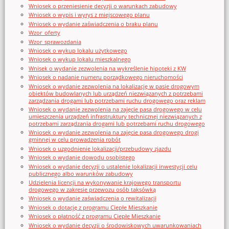
Wniosek o przeniesienie decyzji o warunkach zabudowy
Wniosek o wypis i wyrys z miejscowego planu
Wniosek o wydanie zaświadczenia o braku planu
Wzor_oferty
Wzor_sprawozdania
Wniosek o wykup lokalu użytkowego
Wniosek o wykup lokalu mieszkalnego
Wnisek o wydanie zezwolenia na wykreślenie hipoteki z KW
Wniosek o nadanie numeru porządkowego nieruchomości
Wniosek o wydanie zezwolenia na lokalizację w pasie drogowym
obiektów budowlanych lub urządzeń niezwiązanych z potrzebami
zarządzania drogami lub potrzebami ruchu drogowego oraz reklam
Wniosek o wydanie zezwolenia na zajęcie pasa drogowego w celu
umieszczenia urządzeń infrastruktury technicznej niezwiązanych z
potrzebami zarządzania drogami lub potrzebami ruchu drogowego
Wniosek o wydanie zezwolenia na zajęcie pasa drogowego drogi
gminnej w celu prowadzenia robót
Wniosek o uzgodnienie lokalizacji/przebudowy zjazdu
Wniosek o wydanie dowodu osobistego
Wniosek o wydanie decyzji o ustalenie lokalizacji inwestycji celu
publicznego albo warunków zabudowy
Udzielenia licencji na wykonywanie krajowego transportu
drogowego w zakresie przewozu osób taksówką
Wniosek o wydanie zaświadczenia o rewitalizacji
Wniosek o dotację z programu Ciepłe Mieszkanie
Wniosek o płatność z programu Ciepłe Mieszkanie
Wniosek o wydanie decyzji o środowiskowych uwarunkowaniach