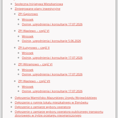
Społeczna Inicjatywa Mieszkaniowa
Zintegrowane plany inwestycyjne
ZPI Gąsiorowo
Wniosek
Opinie, uzgodnienia i konsultacje 17.07.2026
ZPI Waplewo – część VI
Wniosek
Opinie, uzgodnienia i konsultacje 5.06.2026
ZPI Łutynowo – część II
Wniosek
Opinie, uzgodnienia i konsultacje 17.07.2026
ZPI Witramowo – część VI
Wniosek
Opinie, uzgodnienia i konsultacje 17.07.2026
ZPI Waplewo – część VII
Wniosek
Opinie, uzgodnienia i konsultacje 17.07.2026
Ogłoszenia Warmińsko-Mazurskiego Urzędu Wojewódzkiego
Ogłoszenie o najmie lokalu mieszkalnego w Elgnówku
Ogłoszenie o zamiarze wyboru operatora
Ogłoszenie o zamiarze wyboru operatora publicznego transportu
zbiorowego w trybie przetargu nieograniczonego