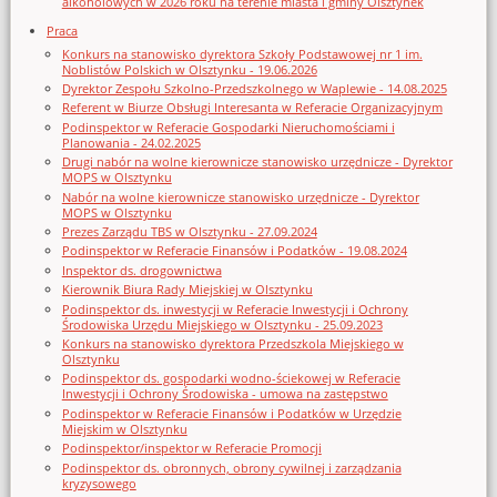
alkoholowych w 2026 roku na terenie miasta i gminy Olsztynek
Praca
Konkurs na stanowisko dyrektora Szkoły Podstawowej nr 1 im.
Noblistów Polskich w Olsztynku - 19.06.2026
Dyrektor Zespołu Szkolno-Przedszkolnego w Waplewie - 14.08.2025
Referent w Biurze Obsługi Interesanta w Referacie Organizacyjnym
Podinspektor w Referacie Gospodarki Nieruchomościami i
Planowania - 24.02.2025
Drugi nabór na wolne kierownicze stanowisko urzędnicze - Dyrektor
MOPS w Olsztynku
Nabór na wolne kierownicze stanowisko urzędnicze - Dyrektor
MOPS w Olsztynku
Prezes Zarządu TBS w Olsztynku - 27.09.2024
Podinspektor w Referacie Finansów i Podatków - 19.08.2024
Inspektor ds. drogownictwa
Kierownik Biura Rady Miejskiej w Olsztynku
Podinspektor ds. inwestycji w Referacie Inwestycji i Ochrony
Środowiska Urzędu Miejskiego w Olsztynku - 25.09.2023
Konkurs na stanowisko dyrektora Przedszkola Miejskiego w
Olsztynku
Podinspektor ds. gospodarki wodno-ściekowej w Referacie
Inwestycji i Ochrony Środowiska - umowa na zastępstwo
Podinspektor w Referacie Finansów i Podatków w Urzędzie
Miejskim w Olsztynku
Podinspektor/inspektor w Referacie Promocji
Podinspektor ds. obronnych, obrony cywilnej i zarządzania
kryzysowego