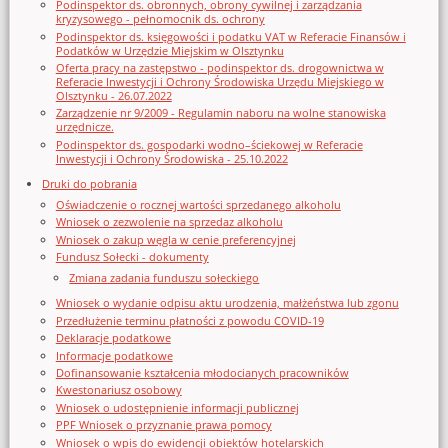
Podinspektor ds. obronnych, obrony cywilnej i zarządzania
kryzysowego - pełnomocnik ds. ochrony
Podinspektor ds. księgowości i podatku VAT w Referacie Finansów i
Podatków w Urzędzie Miejskim w Olsztynku
Oferta pracy na zastępstwo - podinspektor ds. drogownictwa w
Referacie Inwestycji i Ochrony Środowiska Urzędu Miejskiego w
Olsztynku - 26.07.2022
Zarządzenie nr 9/2009 - Regulamin naboru na wolne stanowiska
urzędnicze.
Podinspektor ds. gospodarki wodno–ściekowej w Referacie
Inwestycji i Ochrony Środowiska - 25.10.2022
Druki do pobrania
Oświadczenie o rocznej wartości sprzedanego alkoholu
Wniosek o zezwolenie na sprzedaz alkoholu
Wniosek o zakup węgla w cenie preferencyjnej
Fundusz Sołecki - dokumenty
Zmiana zadania funduszu sołeckiego
Wniosek o wydanie odpisu aktu urodzenia, małżeństwa lub zgonu
Przedłużenie terminu płatności z powodu COVID-19
Deklaracje podatkowe
Informacje podatkowe
Dofinansowanie kształcenia młodocianych pracowników
Kwestonariusz osobowy
Wniosek o udostępnienie informacji publicznej
PPF Wniosek o przyznanie prawa pomocy
Wniosek o wpis do ewidencji obiektów hotelarskich