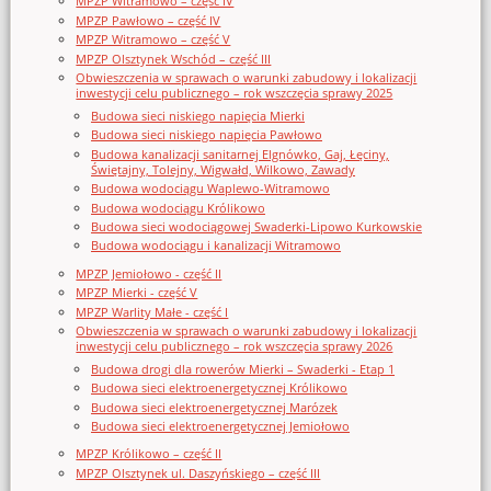
MPZP Witramowo – część IV
MPZP Pawłowo – część IV
MPZP Witramowo – część V
MPZP Olsztynek Wschód – część III
Obwieszczenia w sprawach o warunki zabudowy i lokalizacji
inwestycji celu publicznego – rok wszczęcia sprawy 2025
Budowa sieci niskiego napięcia Mierki
Budowa sieci niskiego napięcia Pawłowo
Budowa kanalizacji sanitarnej Elgnówko, Gaj, Łęciny,
Świętajny, Tolejny, Wigwałd, Wilkowo, Zawady
Budowa wodociągu Waplewo-Witramowo
Budowa wodociągu Królikowo
Budowa sieci wodociągowej Swaderki-Lipowo Kurkowskie
Budowa wodociągu i kanalizacji Witramowo
MPZP Jemiołowo - część II
MPZP Mierki - część V
MPZP Warlity Małe - część I
Obwieszczenia w sprawach o warunki zabudowy i lokalizacji
inwestycji celu publicznego – rok wszczęcia sprawy 2026
Budowa drogi dla rowerów Mierki – Swaderki - Etap 1
Budowa sieci elektroenergetycznej Królikowo
Budowa sieci elektroenergetycznej Marózek
Budowa sieci elektroenergetycznej Jemiołowo
MPZP Królikowo – część II
MPZP Olsztynek ul. Daszyńskiego – część III