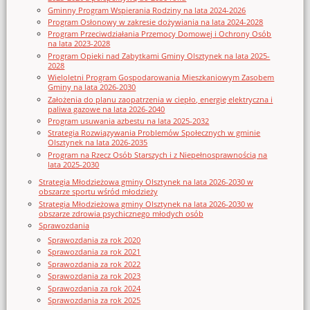
Gminny Program Wspierania Rodziny na lata 2024-2026
Program Osłonowy w zakresie dożywiania na lata 2024-2028
Program Przeciwdziałania Przemocy Domowej i Ochrony Osób
na lata 2023-2028
Program Opieki nad Zabytkami Gminy Olsztynek na lata 2025-
2028
Wieloletni Program Gospodarowania Mieszkaniowym Zasobem
Gminy na lata 2026-2030
Założenia do planu zaopatrzenia w ciepło, energię elektryczna i
paliwa gazowe na lata 2026-2040
Program usuwania azbestu na lata 2025-2032
Strategia Rozwiązywania Problemów Społecznych w gminie
Olsztynek na lata 2026-2035
Program na Rzecz Osób Starszych i z Niepełnosprawnością na
lata 2025-2030
Strategia Młodzieżowa gminy Olsztynek na lata 2026-2030 w
obszarze sportu wśród młodzieży
Strategia Młodzieżowa gminy Olsztynek na lata 2026-2030 w
obszarze zdrowia psychicznego młodych osób
Sprawozdania
Sprawozdania za rok 2020
Sprawozdania za rok 2021
Sprawozdania za rok 2022
Sprawozdania za rok 2023
Sprawozdania za rok 2024
Sprawozdania za rok 2025