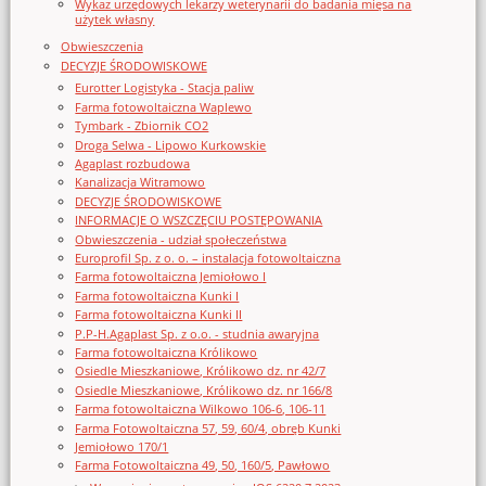
Wykaz urzędowych lekarzy weterynarii do badania mięsa na
użytek własny
Obwieszczenia
DECYZJE ŚRODOWISKOWE
Eurotter Logistyka - Stacja paliw
Farma fotowoltaiczna Waplewo
Tymbark - Zbiornik CO2
Droga Selwa - Lipowo Kurkowskie
Agaplast rozbudowa
Kanalizacja Witramowo
DECYZJE ŚRODOWISKOWE
INFORMACJE O WSZCZĘCIU POSTĘPOWANIA
Obwieszczenia - udział społeczeństwa
Europrofil Sp. z o. o. – instalacja fotowoltaiczna
Farma fotowoltaiczna Jemiołowo I
Farma fotowoltaiczna Kunki I
Farma fotowoltaiczna Kunki II
P.P-H.Agaplast Sp. z o.o. - studnia awaryjna
Farma fotowoltaiczna Królikowo
Osiedle Mieszkaniowe, Królikowo dz. nr 42/7
Osiedle Mieszkaniowe, Królikowo dz. nr 166/8
Farma fotowoltaiczna Wilkowo 106-6, 106-11
Farma Fotowoltaiczna 57, 59, 60/4, obręb Kunki
Jemiołowo 170/1
Farma Fotowoltaiczna 49, 50, 160/5, Pawłowo