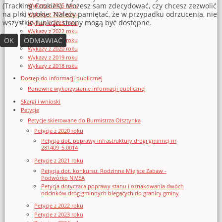
(Tracking Cookies). Możesz sam zdecydować, czy chcesz zezwolić
Wykazy z 2025 roku
na pliki cookie. Należy pamiętać, że w przypadku odrzucenia, nie
Wykazy z 2024 roku
wszystkie funkcje strony mogą być dostępne.
Wykazy z 2023 roku
Wykazy z 2022 roku
OK
ODMAWIAĆ
Wykazy z 2021 roku
Wykazy z 2020 roku
Wykazy z 2019 roku
Wykazy z 2018 roku
Dostęp do informacji publicznej
Ponowne wykorzystanie informacji publicznej
Skargi i wnioski
Petycje
Petycje skierowane do Burmistrza Olsztynka
Petycje z 2020 roku
Petycja dot. poprawy infrastruktury drogi gminnej nr
281409_5.0014
Petycje z 2021 roku
Petycja dot. konkursu: Rodzinne Miejsce Zabaw -
Podwórko NIVEA
Petycja dotycząca poprawy stanu i oznakowania dwóch
odcinków dróg gminnych biegących do granicy gminy
Petycje z 2022 roku
Petycje z 2023 roku