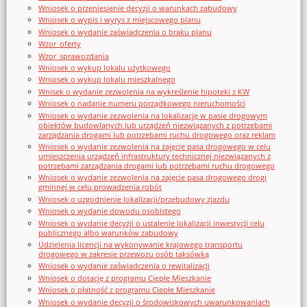
Wniosek o przeniesienie decyzji o warunkach zabudowy
Wniosek o wypis i wyrys z miejscowego planu
Wniosek o wydanie zaświadczenia o braku planu
Wzor_oferty
Wzor_sprawozdania
Wniosek o wykup lokalu użytkowego
Wniosek o wykup lokalu mieszkalnego
Wnisek o wydanie zezwolenia na wykreślenie hipoteki z KW
Wniosek o nadanie numeru porządkowego nieruchomości
Wniosek o wydanie zezwolenia na lokalizację w pasie drogowym
obiektów budowlanych lub urządzeń niezwiązanych z potrzebami
zarządzania drogami lub potrzebami ruchu drogowego oraz reklam
Wniosek o wydanie zezwolenia na zajęcie pasa drogowego w celu
umieszczenia urządzeń infrastruktury technicznej niezwiązanych z
potrzebami zarządzania drogami lub potrzebami ruchu drogowego
Wniosek o wydanie zezwolenia na zajęcie pasa drogowego drogi
gminnej w celu prowadzenia robót
Wniosek o uzgodnienie lokalizacji/przebudowy zjazdu
Wniosek o wydanie dowodu osobistego
Wniosek o wydanie decyzji o ustalenie lokalizacji inwestycji celu
publicznego albo warunków zabudowy
Udzielenia licencji na wykonywanie krajowego transportu
drogowego w zakresie przewozu osób taksówką
Wniosek o wydanie zaświadczenia o rewitalizacji
Wniosek o dotację z programu Ciepłe Mieszkanie
Wniosek o płatność z programu Ciepłe Mieszkanie
Wniosek o wydanie decyzji o środowiskowych uwarunkowaniach