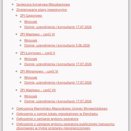
Społeczna Inicjatywa Mieszkaniowa
Zintegrowane plany inwestycyjne
ZPI Gąsiorowo
Wniosek
Opinie, uzgodnienia i konsultacje 17.07.2026
ZPI Waplewo – część VI
Wniosek
Opinie, uzgodnienia i konsultacje 5.06.2026
ZPI Łutynowo – część II
Wniosek
Opinie, uzgodnienia i konsultacje 17.07.2026
ZPI Witramowo – część VI
Wniosek
Opinie, uzgodnienia i konsultacje 17.07.2026
ZPI Waplewo – część VII
Wniosek
Opinie, uzgodnienia i konsultacje 17.07.2026
Ogłoszenia Warmińsko-Mazurskiego Urzędu Wojewódzkiego
Ogłoszenie o najmie lokalu mieszkalnego w Elgnówku
Ogłoszenie o zamiarze wyboru operatora
Ogłoszenie o zamiarze wyboru operatora publicznego transportu
zbiorowego w trybie przetargu nieograniczonego