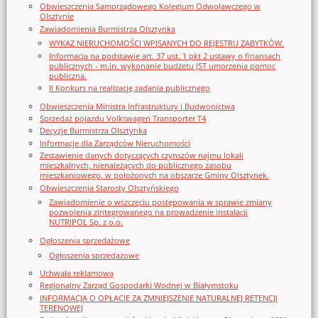
Obwieszczenia Samorządowego Kolegium Odwoławczego w
Olsztynie
Zawiadomienia Burmistrza Olsztynka
WYKAZ NIERUCHOMOŚCI WPISANYCH DO REJESTRU ZABYTKÓW.
Informacja na podstawie art. 37 ust. 1 pkt 2 ustawy o finansach
publicznych - m.in. wykonanie budżetu JST umorzenia pomoc
publiczna.
II Konkurs na realizację zadania publicznego
Obwieszczenia Ministra Infrastruktury i Budwonictwa
Sprzedaż pojazdu Volkswagen Transporter T4
Decyzje Burmistrza Olsztynka
Informacje dla Zarządców Nieruchomości
Zestawienie danych dotyczących czynszów najmu lokali
mieszkalnych, nienależących do publicznego zasobu
mieszkaniowego, w położonych na obszarze Gminy Olsztynek.
Obwieszczenia Starosty Olsztyńskiego
Zawiadomienie o wszczęciu postępowania w sprawie zmiany
pozwolenia zintegrowanego na prowadzenie instalacji
NUTRIPOL Sp. z o.o.
Ogłoszenia sprzedażowe
Ogłoszenia sprzedażowe
Uchwała reklamowa
Regionalny Zarząd Gospodarki Wodnej w Białymstoku
INFORMACJA O OPŁACIE ZA ZMNIEJSZENIE NATURALNEJ RETENCJI
TERENOWEJ