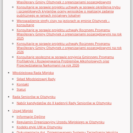
Współpracy Gminy Olsztynek z organizacjami pozarządowymi
Konsultacje w sprawie projektu uchwały w sprawie określenia trybu
i szczegółowych kryteriów oceny wniosków o realizację zadania
publicznego w ramach inicjatywy lokalnej
Wprowadzenie strefy ciszy na jeziorach w gminie Olsztynek –
konsultacje
Konsultacje w sprawie projektu uchwały Rocznego Programu
Współpracy Gminy Olsztynek z organizacjami pozarządowymi na rok
2025
Konsultacje w sprawie projektu uchwały Rocznego Programu
Współpracy Gminy Olsztynek z organizacjami pozarządowymi na rok
2026
Konsultacje społeczne w sprawie przyjęcia Gminnego Programu
Profilaktyki i Rozwiązywania Problemów Alkoholowych oraz
Przeciwdziałania Narkomanii na rok 2026
Młodzieżowa Rada Miejska
Skład Młodzieżowej Rady
Kontakt
Statut
Rada Seniorów w Olsztynku
Nabór kandydatów do II kadencji Rady Seniorów w Olsztynku
Urząd Miejski
Informacje Ogólne
Regulamin Organizacyjny Urzedu Miejskiego w Olsztynku
Kodeks etyki UM w Olsztynku
Dokumentacja dot. Zintegrowanego Systemu Zarządzania Jakością