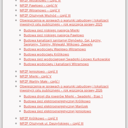
MPZP Witramowo – część IV
MPZP Pawłowo – część IV
MPZP Witramowo – część V
MPZP Olsztynek Wschód – część III
Obwieszczenia w sprawach o warunki zabudowy i lokalizacji
inwestycji celu publicznego – rok wszczęcia sprawy 2025
Budowa sieci niskiego napięcia Mierki
Budowa sieci niskiego napięcia Pawłowo
Budowa kanalizacji sanitarnej Elgnówko, Gaj, Łęciny,
Świętajny, Tolejny, Wigwałd, Wilkowo, Zawady
Budowa wodociągu Waplewo-Witramowo
Budowa wodociągu Królikowo
Budowa sieci wodociągowej Swaderki-Lipowo Kurkowskie
Budowa wodociągu i kanalizacji Witramowo
MPZP Jemiołowo - część II
MPZP Mierki - część V
MPZP Warlity Małe - część I
Obwieszczenia w sprawach o warunki zabudowy i lokalizacji
inwestycji celu publicznego – rok wszczęcia sprawy 2026
Budowa drogi dla rowerów Mierki – Swaderki - Etap 1
Budowa sieci elektroenergetycznej Królikowo
Budowa sieci elektroenergetycznej Marózek
Budowa sieci elektroenergetycznej Jemiołowo
MPZP Królikowo – część II
MPZP Olsztynek ul. Daszyńskiego – część III