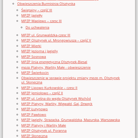
Obwieszczenia Burmistrza Olsztynka
Świętajny – część III
MPZP Jagiełły
MPZP Waplewo – czesc III
Do uchwalenia
MPZP ul. Grunwaldzka-czesc III
MPZP Olsztynek ul. Mrongowiusza – część V
MPZP Mierki
MPZP Jeziorna i Jagielly
MPZP Sosnowa
MPZP linia energetyczna Olsztynek-Biesal
mpzp Platyny, Warlity Małe - obwieszczenie
MPZP Świerkocin
Obwieszczenie w sprawie projektu zmiany mpzp m. Olsztynek
ul. Słoneczna
MPZP Lipowo Kurkowskie – czesc II
MPZP Jemiołowo – część II
MPZP ul. Leśna do węzła Olsztynek Wschód
MPZP Platyny, Warlity, Wigwałd, Gaj, Drwęck
MPZP Łutynowo
MPZP Pawłowo
MPZP Jagielly, Strazacka, Grunwaldzka, Mazurska, Warszawska
MPZP Platyny i Warlity Małe
MPZP Olsztynek ul. Poranna
MPZP Słoneczna