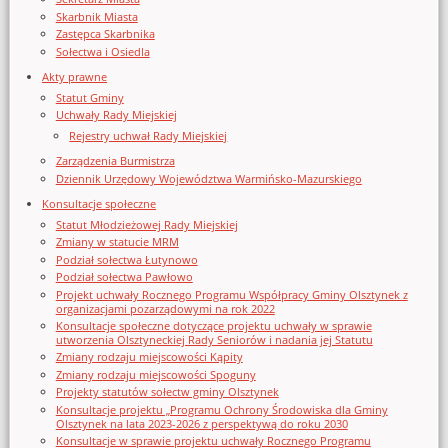
Skarbnik Miasta
Zastępca Skarbnika
Sołectwa i Osiedla
Akty prawne
Statut Gminy
Uchwały Rady Miejskiej
Rejestry uchwał Rady Miejskiej
Zarządzenia Burmistrza
Dziennik Urzędowy Województwa Warmińsko-Mazurskiego
Konsultacje społeczne
Statut Młodzieżowej Rady Miejskiej
Zmiany w statucie MRM
Podział sołectwa Łutynowo
Podział sołectwa Pawłowo
Projekt uchwały Rocznego Programu Współpracy Gminy Olsztynek z
organizacjami pozarządowymi na rok 2022
Konsultacje społeczne dotyczące projektu uchwały w sprawie
utworzenia Olsztyneckiej Rady Seniorów i nadania jej Statutu
Zmiany rodzaju miejscowości Kąpity
Zmiany rodzaju miejscowości Spoguny
Projekty statutów sołectw gminy Olsztynek
Konsultacje projektu „Programu Ochrony Środowiska dla Gminy
Olsztynek na lata 2023-2026 z perspektywą do roku 2030
Konsultacje w sprawie projektu uchwały Rocznego Programu