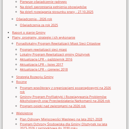
Pierwsze oświadczenie radnego
Na dzień zaprzestania pełnienia obowiązków
Na dzień rozwiązania stosunku pracy - 27.10.2025
Oświadczenia - 2026 rok
Oświadczenia za rok 2025
Raport o stanie Gminy
Plany, programy, strategie i ich wykonanie
Ponadlokalny Program Rewitalizacji Miast Sieci Cittaslow
Program rewitalizacji sieci miast
Lokalny Program Rewitalizacji gminy Olsztynek
Aktualizacja LPR – październik 2016
Aktualizacja LPR – lipiec 2017
Aktualizacja LPR – czerwiec 2018
Strategia Rozwoju Gminy
Roczne
Program współpracy z organizacjami pozarządowymi na 2026
rok
Gminny Program Profilaktyki i Rozwiązywania Problemów
Alkoholowych oraz Przeciwdziałania Narkomanii na 2026 rok
Program opieki nad zwierzętami na 2026 rok
Wieloletnie
Plan Odnowy Miejscowości Waplewo na lata 2021-2028
Program Ochrony Środowiska dla Gminy Olsztynek na lata
2023-2026 z perspektywą do 2030 roku