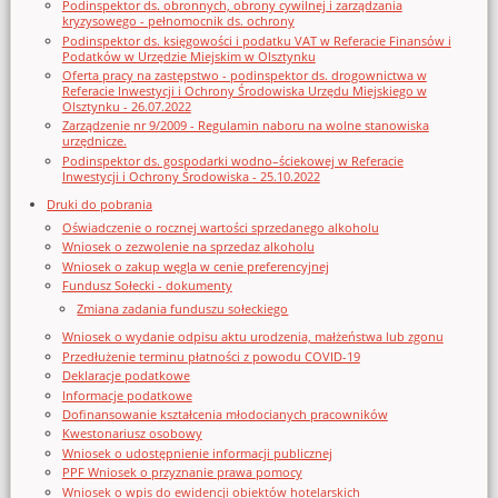
Podinspektor ds. obronnych, obrony cywilnej i zarządzania
kryzysowego - pełnomocnik ds. ochrony
Podinspektor ds. księgowości i podatku VAT w Referacie Finansów i
Podatków w Urzędzie Miejskim w Olsztynku
Oferta pracy na zastępstwo - podinspektor ds. drogownictwa w
Referacie Inwestycji i Ochrony Środowiska Urzędu Miejskiego w
Olsztynku - 26.07.2022
Zarządzenie nr 9/2009 - Regulamin naboru na wolne stanowiska
urzędnicze.
Podinspektor ds. gospodarki wodno–ściekowej w Referacie
Inwestycji i Ochrony Środowiska - 25.10.2022
Druki do pobrania
Oświadczenie o rocznej wartości sprzedanego alkoholu
Wniosek o zezwolenie na sprzedaz alkoholu
Wniosek o zakup węgla w cenie preferencyjnej
Fundusz Sołecki - dokumenty
Zmiana zadania funduszu sołeckiego
Wniosek o wydanie odpisu aktu urodzenia, małżeństwa lub zgonu
Przedłużenie terminu płatności z powodu COVID-19
Deklaracje podatkowe
Informacje podatkowe
Dofinansowanie kształcenia młodocianych pracowników
Kwestonariusz osobowy
Wniosek o udostępnienie informacji publicznej
PPF Wniosek o przyznanie prawa pomocy
Wniosek o wpis do ewidencji obiektów hotelarskich