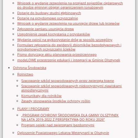
Wniosek o wydanie zezwolenia na przejazd pojazdów ciężarowych
po drodze gminnej objętej ograniczeniem tonażowym
Dotacje do budowy studni głębinowych
Dotacje na przydomowe oczyszczalnie
Wniosek o wydanie zezwolenia na usunięcie drzew lub krzewów
Zgłoszenie zamiaru usunięcia drzew
Uzgodnienie zasad korzystania z przystanków
Wydanie opinii na wykorzystanie dróg w sposób szczególny
Formularz zgłoszenia do ewidencji zbiorników bezodpływowych i
przydomowych oczyszczalni ścieków
Pismo dotyczące aktu planowania przestrzennego
modeLOWE przestrzenie edukacji i integracji w Gminie Olsztynek
Ochrona Środowiska
Rolnictwo
Szacowanie szkód spowodowanych przez zwierzęta łowne
Szacowanie szkód spowodowanych niekorzystnymi zjawiskami
atmosferycznymi
Komunikaty dla rolników
Zasady stosowania środków ochrony roślin
PLANY I PROGRAMY
„PROGRAM OCHRONY ŚRODOWISKA DLA GMINY OLSZTYNEK
NA LATA 2019-2022 Z PERSPEKTYWĄ DO ROKU 2026”
Program opieki nad zwierzętami bezdomnymi
Ogloszenie Powiatowego Lekarza Weterynarii w Olsztynie