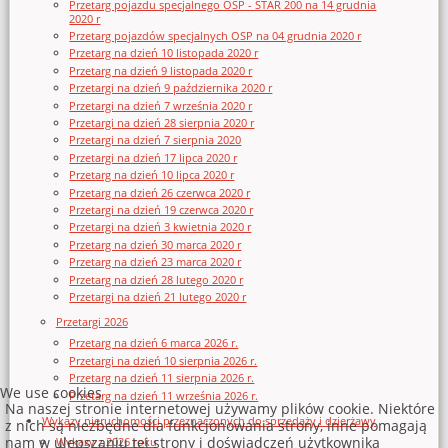
Przetarg pojazdu specjalnego OSP - STAR 200 na 14 grudnia
2020 r
Przetarg pojazdów specjalnych OSP na 04 grudnia 2020 r
Przetarg na dzień 10 listopada 2020 r
Przetarg na dzień 9 listopada 2020 r
Przetargi na dzień 9 października 2020 r
Przetargi na dzień 7 września 2020 r
Przetargi na dzień 28 sierpnia 2020 r
Przetargi na dzień 7 sierpnia 2020
Przetargi na dzień 17 lipca 2020 r
Przetarg na dzień 10 lipca 2020 r
Przetarg na dzień 26 czerwca 2020 r
Przetargi na dzień 19 czerwca 2020 r
Przetargi na dzień 3 kwietnia 2020 r
Przetarg na dzień 30 marca 2020 r
Przetarg na dzień 23 marca 2020 r
Przetarg na dzień 28 lutego 2020 r
Przetargi na dzień 21 lutego 2020 r
Przetargi 2026
Przetarg na dzień 6 marca 2026 r.
Przetargi na dzień 10 sierpnia 2026 r.
Przetarg na dzień 11 sierpnia 2026 r.
We use cookies
Przetarg na dzień 11 września 2026 r.
Na naszej stronie internetowej używamy plików cookie. Niektóre
Wykazy nieruchomości przeznaczonych do sprzedaży i dzierżawy
z nich są niezbędne dla funkcjonowania strony, inne pomagają
nam w ulepszaniu tej strony i doświadczeń użytkownika
Wykazy z 2026 roku