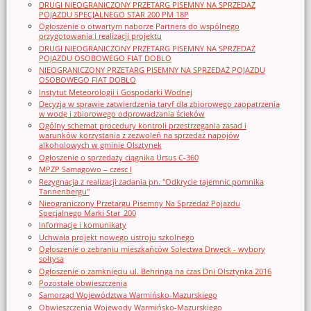
DRUGI NIEOGRANICZONY PRZETARG PISEMNY NA SPRZEDAŻ
POJAZDU SPECJALNEGO STAR 200 PM 18P
Ogłoszenie o otwartym naborze Partnera do wspólnego
przygotowania i realizacji projektu
DRUGI NIEOGRANICZONY PRZETARG PISEMNY NA SPRZEDAŻ
POJAZDU OSOBOWEGO FIAT DOBLO
NIEOGRANICZONY PRZETARG PISEMNY NA SPRZEDAŻ POJAZDU
OSOBOWEGO FIAT DOBLO
Instytut Meteorologii i Gospodarki Wodnej
Decyzja w sprawie zatwierdzenia taryf dla zbiorowego zaopatrzenia
w wodę i zbiorowego odprowadzania ścieków
Ogólny schemat procedury kontroli przestrzegania zasad i
warunków korzystania z zezwoleń na sprzedaż napojów
alkoholowych w gminie Olsztynek
Ogłoszenie o sprzedaży ciągnika Ursus C-360
MPZP Samagowo – czesc I
Rezygnacja z realizacji zadania pn. "Odkrycie tajemnic pomnika
Tannenbergu"
Nieograniczony Przetargu Pisemny Na Sprzedaż Pojazdu
Specjalnego Marki Star_200
Informacje i komunikaty
Uchwała projekt nowego ustroju szkolnego
Ogłoszenie o zebraniu mieszkańców Sołectwa Drwęck - wybory
sołtysa
Ogłoszenie o zamknięciu ul. Behringa na czas Dni Olsztynka 2016
Pozostałe obwieszczenia
Samorząd Województwa Warmińsko-Mazurskiego
Obwieszczenia Wojewody Warmińsko-Mazurskiego