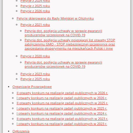
Petycje z 2024 roku
Petycje z 2025 roku
Petycje z 2026 roku
Petycje skierowane do Rady Miejskiej w Olsztynku
Petycje z 2021 roku
Petycja dot. podjęcia uchwały w sprawie gwarancji
producentów szczepionek na COVID-19
Petycja dot. podjęcia uchwały poierającej list otwarty STOP
zabójczenmu GMO - STOP niebezpiecznej szczepionce oraz
zaprzestania eksperymentu na mieszkańcach Polski i inne
Petycje z 2020 roku
Petycja dot. podjęcia uchwały w sprawie gwarancji
producentów szczepionek na COVID-19
Petycje z 2023 roku
Petycje z 2025 roku
Organizacje Pozarządowe
II otwarty konkurs na realizację zadań publicznych w 2026 r.
I otwarty konkurs na realizację zadań publicznych w 2026 r.
II otwarty konkurs na realizację zadań publicznych w 2025 r.
I otwarty konkurs na realizację zadań publicznych w 2025 r.
I otwarty konkurs na realizację zadań publicznych w 2024 r.
II otwarty konkurs na realizację zadań publicznych w 2023 r.
I otwarty konkurs na realizację zadań publicznych w 2023 r.
Ogłoszenia