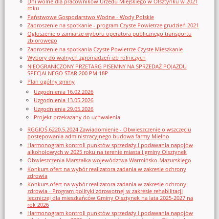
Dni wolne dla pracowników Urzędu Miejskiego w Olsztynku w 2021
roku
Państwowe Gospodarstwo Wodne - Wody Polskie
Zaproszenie na spotkanie - program Czyste Powietrze grudzień 2021
Ogłoszenie o zamiarze wyboru operatora publicznego transportu
zbiorowego
Zaproszenie na spotkania Czyste Powietrze Czyste Mieszkanie
Wybory do walnych zgromadzeń izb rolniczych
NIEOGRANICZONY PRZETARG PISEMNY NA SPRZEDAŻ POJAZDU
SPECJALNEGO STAR 200 PM 18P
Plan ogólny gminy
Uzgodnienia 16.02.2026
Uzgodnienia 13.05.2026
Uzgodnienia 29.05.2026
Projekt przekazany do uchwalenia
RGGIOŚ.6220.5.2024 Zawiadomienie - Obwieszczenie o wszczęciu
postępowania administracyjnego budowa farmy Mielno
Harmonogram kontroli punktów sprzedaży i podawania napojów
alkoholowych w 2025 roku na terenie miasta i gminy Olsztynek
Obwieszczenia Marszałka województwa Warmińsko-Mazurskiego
Konkurs ofert na wybór realizatora zadania w zakresie ochrony
zdrowia
Konkurs ofert na wybór realizatora zadania w zakresie ochrony
zdrowia - Program polityki zdrowotnej w zakresie rehabilitacji
leczniczej dla mieszkańców Gminy Olsztynek na lata 2025-2027 na
rok 2026
Harmonogram kontroli punktów sprzedaży i podawania napojów