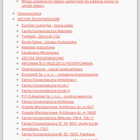
Wykaz urzędowych lekarzy weterynarii do badania mięsa na
użytek własny
Obwieszczenia
DECYZJE ŚRODOWISKOWE
Eurotter Logistyka - Stacja paliw
Farma fotowoltaiczna Waplewo
Tymbark - Zbiornik CO2
Droga Selwa - Lipowo Kurkowskie
Agaplast rozbudowa
Kanalizacja Witramowo
DECYZJE ŚRODOWISKOWE
INFORMACJE O WSZCZĘCIU POSTĘPOWANIA
Obwieszczenia - udział społeczeństwa
Europrofil Sp. z o. o. – instalacja fotowoltaiczna
Farma fotowoltaiczna Jemiołowo I
Farma fotowoltaiczna Kunki I
Farma fotowoltaiczna Kunki II
P.P-H.Agaplast Sp. z o.o. - studnia awaryjna
Farma fotowoltaiczna Królikowo
Osiedle Mieszkaniowe, Królikowo dz. nr 42/7
Osiedle Mieszkaniowe, Królikowo dz. nr 166/8
Farma fotowoltaiczna Wilkowo 106-6, 106-11
Farma Fotowoltaiczna 57, 59, 60/4, obręb Kunki
Jemiołowo 170/1
Farma Fotowoltaiczna 49, 50, 160/5, Pawłowo