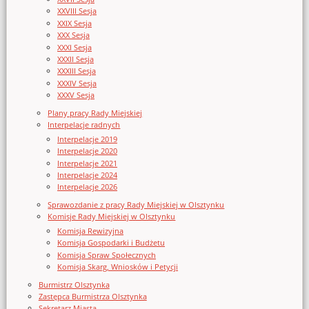
XXVIII Sesja
XXIX Sesja
XXX Sesja
XXXI Sesja
XXXII Sesja
XXXIII Sesja
XXXIV Sesja
XXXV Sesja
Plany pracy Rady Miejskiej
Interpelacje radnych
Interpelacje 2019
Interpelacje 2020
Interpelacje 2021
Interpelacje 2024
Interpelacje 2026
Sprawozdanie z pracy Rady Miejskiej w Olsztynku
Komisje Rady Miejskiej w Olsztynku
Komisja Rewizyjna
Komisja Gospodarki i Budżetu
Komisja Spraw Społecznych
Komisja Skarg, Wniosków i Petycji
Burmistrz Olsztynka
Zastępca Burmistrza Olsztynka
Sekretarz Miasta