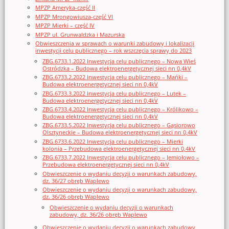
MPZP Ameryka-część II
MPZP Mrongowiusza-część VI
MPZP Mierki – część IV
MPZP ul. Grunwaldzka i Mazurska
Obwieszczenia w sprawach o warunki zabudowy i lokalizacji
inwestycji celu publicznego – rok wszczęcia sprawy do 2023
ZBG.6733.1.2022 Inwestycja celu publicznego – Nowa Wieś
Ostródzka – Budowa elektroenergetycznej sieci nn 0,4kV
ZBG.6733.2.2022 Inwestycja celu publicznego – Mańki –
Budowa elektroenergetycznej sieci nn 0,4kV
ZBG.6733.3.2022 Inwestycja celu publicznego – Lutek –
Budowa elektroenergetycznej sieci nn 0,4kV
ZBG.6733.4.2022 Inwestycja celu publicznego – Królikowo –
Budowa elektroenergetycznej sieci nn 0,4kV
ZBG.6733.5.2022 Inwestycja celu publicznego – Gąsiorowo
Olsztyneckie – Budowa elektroenergetycznej sieci nn 0,4kV
ZBG.6733.6.2022 Inwestycja celu publicznego – Mierki
kolonia – Przebudowa elektroenergetycznej sieci nn 0,4kV
ZBG.6733.7.2022 Inwestycja celu publicznego – Jemiołowo –
Przebudowa elektroenergetycznej sieci nn 0,4kV
Obwieszczenie o wydaniu decyzji o warunkach zabudowy,
dz. 36/27 obręb Waplewo
Obwieszczenie o wydaniu decyzji o warunkach zabudowy,
dz. 36/26 obręb Waplewo
Obwieszczenie o wydaniu decyzji o warunkach
zabudowy, dz. 36/26 obręb Waplewo
Obwieszczenie o wydaniu decyzji o warunkach zabudowy,