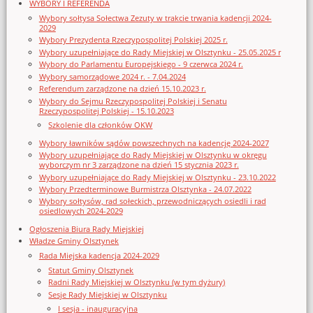
WYBORY I REFERENDA
Wybory sołtysa Sołectwa Zezuty w trakcie trwania kadencji 2024-
2029
Wybory Prezydenta Rzeczypospolitej Polskiej 2025 r.
Wybory uzupełniające do Rady Miejskiej w Olsztynku - 25.05.2025 r
Wybory do Parlamentu Europejskiego - 9 czerwca 2024 r.
Wybory samorządowe 2024 r. - 7.04.2024
Referendum zarządzone na dzień 15.10.2023 r.
Wybory do Sejmu Rzeczypospolitej Polskiej i Senatu
Rzeczypospolitej Polskiej - 15.10.2023
Szkolenie dla członków OKW
Wybory ławników sądów powszechnych na kadencję 2024-2027
Wybory uzupełniające do Rady Miejskiej w Olsztynku w okręgu
wyborczym nr 3 zarządzone na dzień 15 stycznia 2023 r.
Wybory uzupełniające do Rady Miejskiej w Olsztynku - 23.10.2022
Wybory Przedterminowe Burmistrza Olsztynka - 24.07.2022
Wybory sołtysów, rad sołeckich, przewodniczących osiedli i rad
osiedlowych 2024-2029
Ogłoszenia Biura Rady Miejskiej
Władze Gminy Olsztynek
Rada Miejska kadencja 2024-2029
Statut Gminy Olsztynek
Radni Rady Miejskiej w Olsztynku (w tym dyżury)
Sesje Rady Miejskiej w Olsztynku
I sesja - inauguracyjna