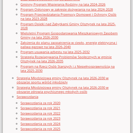
Gminny Program Wspierania Rodziny na lata 2024-2026
Program Osłonowy w zakresie dożywiania na lata 2024-2028
Program Przeciwdziałania Przemocy Domowej i Ochrony Osób
na lata 2023-2028
Program Opieki nad Zabytkami Gminy Olsztynek na lata 2025-
2028
Wieloletni Program Gospodarowania Mieszkaniowym Zasobem
Gminy na lata 2026-2030
Założenia do planu zaopatrzenia w ciepło, energię elektryczna i
paliwa gazowe na lata 2026-2040
Program usuwania azbestu na lata 2025-2032
Strategia Rozwiązywania Problemów Społecznych w gminie
Olsztynek na lata 2026-2035
Program na Rzecz Osób Starszych i z Niepełnosprawnością na
lata 2025-2030
Strategia Młodzieżowa gminy Olsztynek na lata 2026-2030 w
obszarze sportu wśród młodzieży
Strategia Młodzieżowa gminy Olsztynek na lata 2026-2030 w
obszarze zdrowia psychicznego młodych osób
Sprawozdania
Sprawozdania za rok 2020
Sprawozdania za rok 2021
Sprawozdania za rok 2022
Sprawozdania za rok 2023
Sprawozdania za rok 2024
Sprawozdania za rok 2025