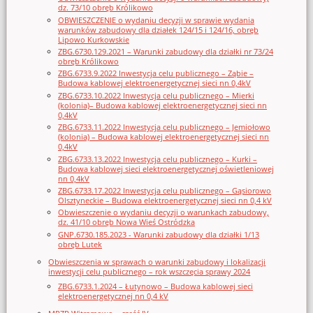
dz. 73/10 obręb Królikowo
OBWIESZCZENIE o wydaniu decyzji w sprawie wydania
warunków zabudowy dla działek 124/15 i 124/16, obręb
Lipowo Kurkowskie
ZBG.6730.129.2021 – Warunki zabudowy dla działki nr 73/24
obręb Królikowo
ZBG.6733.9.2022 Inwestycja celu publicznego – Ząbie –
Budowa kablowej elektroenergetycznej sieci nn 0,4kV
ZBG.6733.10.2022 Inwestycja celu publicznego – Mierki
(kolonia)– Budowa kablowej elektroenergetycznej sieci nn
0,4kV
ZBG.6733.11.2022 Inwestycja celu publicznego – Jemiołowo
(kolonia) – Budowa kablowej elektroenergetycznej sieci nn
0,4kV
ZBG.6733.13.2022 Inwestycja celu publicznego – Kurki –
Budowa kablowej sieci elektroenergetycznej oświetleniowej
nn 0,4kV
ZBG.6733.17.2022 Inwestycja celu publicznego – Gąsiorowo
Olsztyneckie – Budowa elektroenergetycznej sieci nn 0,4 kV
Obwieszczenie o wydaniu decyzji o warunkach zabudowy,
dz. 41/10 obręb Nowa Wieś Ostródzka
GNP.6730.185.2023 - Warunki zabudowy dla działki 1/13
obręb Lutek
Obwieszczenia w sprawach o warunki zabudowy i lokalizacji
inwestycji celu publicznego – rok wszczęcia sprawy 2024
ZBG.6733.1.2024 – Łutynowo – Budowa kablowej sieci
elektroenergetycznej nn 0,4 kV