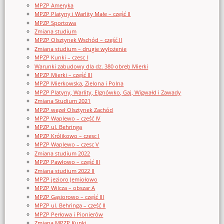
MPZP Ameryka
MPZP Platyny i Warlity Małe – część II
MPZP Sportowa
Zmiana studium
MPZP Olsztynek Wschód – część II
Zmiana studium – drugie wyłożenie
MPZP Kunki – czesc I
Warunki zabudowy dla dz. 380 obręb Mierki
MPZP Mierki – część III
MPZP Mierkowska, Zielona i Polna
MPZP Platyny, Warlity, Elgnówko, Gaj, Wigwałd i Zawady
Zmiana Studium 2021
MPZP węzeł Olsztynek Zachód
MPZP Waplewo – część IV
MPZP ul. Behringa
MPZP Królikowo – czesc I
MPZP Waplewo – czesc V
Zmiana studium 2022
MPZP Pawłowo – część III
Zmiana studium 2022 II
MPZP jezioro Jemiołowo
MPZP Wilcza – obszar A
MPZP Gąsiorowo – część III
MPZP ul. Behringa – część II
MPZP Perłowa i Pionierów
Zmiana MPZP Kunki