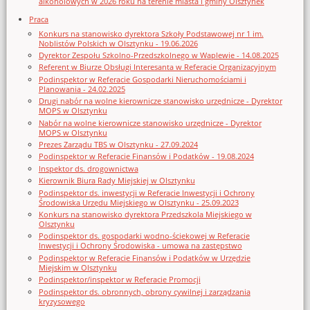
alkoholowych w 2026 roku na terenie miasta i gminy Olsztynek
Praca
Konkurs na stanowisko dyrektora Szkoły Podstawowej nr 1 im.
Noblistów Polskich w Olsztynku - 19.06.2026
Dyrektor Zespołu Szkolno-Przedszkolnego w Waplewie - 14.08.2025
Referent w Biurze Obsługi Interesanta w Referacie Organizacyjnym
Podinspektor w Referacie Gospodarki Nieruchomościami i
Planowania - 24.02.2025
Drugi nabór na wolne kierownicze stanowisko urzędnicze - Dyrektor
MOPS w Olsztynku
Nabór na wolne kierownicze stanowisko urzędnicze - Dyrektor
MOPS w Olsztynku
Prezes Zarządu TBS w Olsztynku - 27.09.2024
Podinspektor w Referacie Finansów i Podatków - 19.08.2024
Inspektor ds. drogownictwa
Kierownik Biura Rady Miejskiej w Olsztynku
Podinspektor ds. inwestycji w Referacie Inwestycji i Ochrony
Środowiska Urzędu Miejskiego w Olsztynku - 25.09.2023
Konkurs na stanowisko dyrektora Przedszkola Miejskiego w
Olsztynku
Podinspektor ds. gospodarki wodno-ściekowej w Referacie
Inwestycji i Ochrony Środowiska - umowa na zastępstwo
Podinspektor w Referacie Finansów i Podatków w Urzędzie
Miejskim w Olsztynku
Podinspektor/inspektor w Referacie Promocji
Podinspektor ds. obronnych, obrony cywilnej i zarządzania
kryzysowego