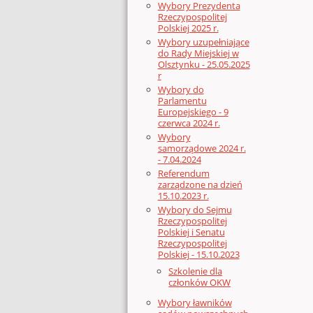
Wybory Prezydenta
Rzeczypospolitej
Polskiej 2025 r.
Wybory uzupełniające
do Rady Miejskiej w
Olsztynku - 25.05.2025
r
Wybory do
Parlamentu
Europejskiego - 9
czerwca 2024 r.
Wybory
samorządowe 2024 r.
- 7.04.2024
Referendum
zarządzone na dzień
15.10.2023 r.
Wybory do Sejmu
Rzeczypospolitej
Polskiej i Senatu
Rzeczypospolitej
Polskiej - 15.10.2023
Szkolenie dla
członków OKW
Wybory ławników