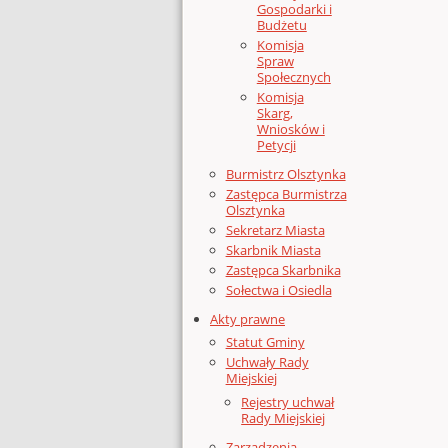
Gospodarki i
Budżetu
Komisja
Spraw
Społecznych
Komisja
Skarg,
Wniosków i
Petycji
Burmistrz Olsztynka
Zastępca Burmistrza
Olsztynka
Sekretarz Miasta
Skarbnik Miasta
Zastępca Skarbnika
Sołectwa i Osiedla
Akty prawne
Statut Gminy
Uchwały Rady
Miejskiej
Rejestry uchwał
Rady Miejskiej
Zarządzenia