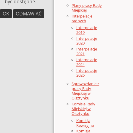
być dostępne.
Plany pracy Rady
Miejskiej
OK
ODMAWIAĆ
Interpelacje
radnych
Interpelacje
2019
Interpelacje
2020
Interpelacje
2021
Interpelacje
2024
Interpelacje
2026
Sprawozdanie z
pracy Rady
Miejskiej w
Olsztynku
Komisje Rady
Miejskiej w
Olsztynku
Komisja
Rewizyjna
Komisja