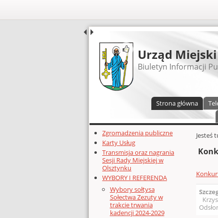
UDOSTĘPNIJ
Urząd Miejski
Biuletyn Informacji Pu
Menu główne
Strona główna
Tel
Dodatkowe zasoby (lewa kolumn
Zgromadzenia publiczne
Głównej 
Jesteś 
Karty Usług
Konk
Transmisja oraz nagrania
Sesji Rady Miejskiej w
Olsztynku
Konkurs
WYBORY I REFERENDA
Wybory sołtysa
Szcze
Sołectwa Zezuty w
Krzys
trakcie trwania
Odsłon
kadencji 2024-2029