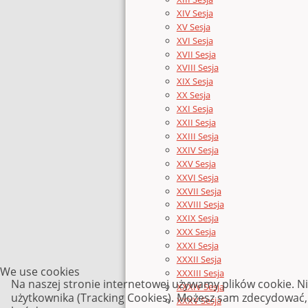
XIV Sesja
XV Sesja
XVI Sesja
XVII Sesja
XVIII Sesja
XIX Sesja
XX Sesja
XXI Sesja
XXII Sesja
XXIII Sesja
XXIV Sesja
XXV Sesja
XXVI Sesja
XXVII Sesja
XXVIII Sesja
XXIX Sesja
XXX Sesja
XXXI Sesja
XXXII Sesja
We use cookies
XXXIII Sesja
Na naszej stronie internetowej używamy plików cookie. N
XXXIV Sesja
użytkownika (Tracking Cookies). Możesz sam zdecydować, c
XXXV Sesja