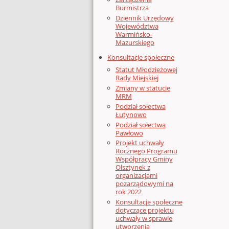
Burmistrza
Dziennik Urzędowy
Województwa
Warmińsko-
Mazurskiego
Konsultacje społeczne
Statut Młodzieżowej
Rady Miejskiej
Zmiany w statucie
MRM
Podział sołectwa
Łutynowo
Podział sołectwa
Pawłowo
Projekt uchwały
Rocznego Programu
Współpracy Gminy
Olsztynek z
organizacjami
pozarządowymi na
rok 2022
Konsultacje społeczne
dotyczące projektu
uchwały w sprawie
utworzenia