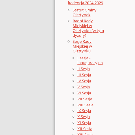
kadencja 2024-2029
Statut Gminy
Olsztynek
Radni Rady
Miejskiej w
Olsztynku (w tym
dyżury)
Sesje Rady
Miejskiej w
Olsztynku
I sesja -
inauguracyjna
II Sesja
III Sesja
IV Sesja
V Sesja
VI Sesja
VII Sesja
VIII Sesja
IX Sesja
X Sesja
XI Sesja
XII Sesja
XIII Sesja