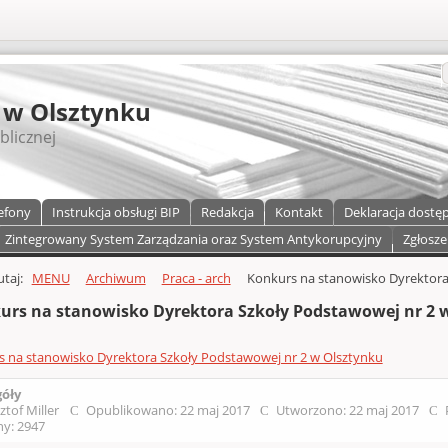
S
 w Olsztynku
blicznej
efony
Instrukcja obsługi BIP
Redakcja
Kontakt
Deklaracja dostę
Zintegrowany System Zarządzania oraz System Antykorupcyjny
Zgłosze
a)
zawartości
tutaj:
MENU
Archiwum
Praca - arch
Konkurs na stanowisko Dyrektora
urs na stanowisko Dyrektora Szkoły Podstawowej nr 2 
 na stanowisko Dyrektora Szkoły Podstawowej nr 2 w Olsztynku
góły
ztof Miller
Opublikowano: 22 maj 2017
Utworzono: 22 maj 2017
y: 2947