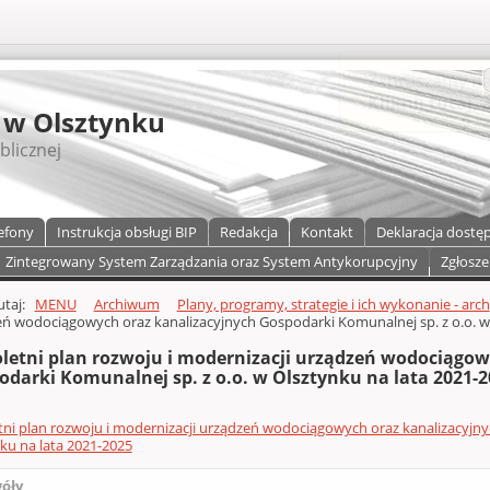
S
 w Olsztynku
blicznej
efony
Instrukcja obsługi BIP
Redakcja
Kontakt
Deklaracja dostę
Zintegrowany System Zarządzania oraz System Antykorupcyjny
Zgłosze
a)
zawartości
tutaj:
MENU
Archiwum
Plany, programy, strategie i ich wykonanie - arch
ń wodociągowych oraz kanalizacyjnych Gospodarki Komunalnej sp. z o.o. w
oletni plan rozwoju i modernizacji urządzeń wodociągow
odarki Komunalnej sp. z o.o. w Olsztynku na lata 2021-
tni plan rozwoju i modernizacji urządzeń wodociągowych oraz kanalizacyjny
ku na lata 2021-2025
góły