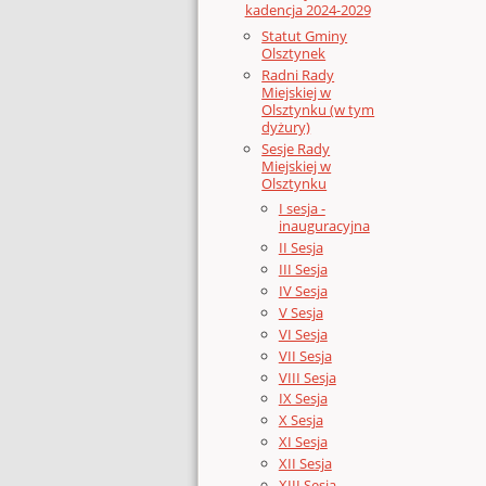
kadencja 2024-2029
Statut Gminy
Olsztynek
Radni Rady
Miejskiej w
Olsztynku (w tym
dyżury)
Sesje Rady
Miejskiej w
Olsztynku
I sesja -
inauguracyjna
II Sesja
III Sesja
IV Sesja
V Sesja
VI Sesja
VII Sesja
VIII Sesja
IX Sesja
X Sesja
XI Sesja
XII Sesja
XIII Sesja