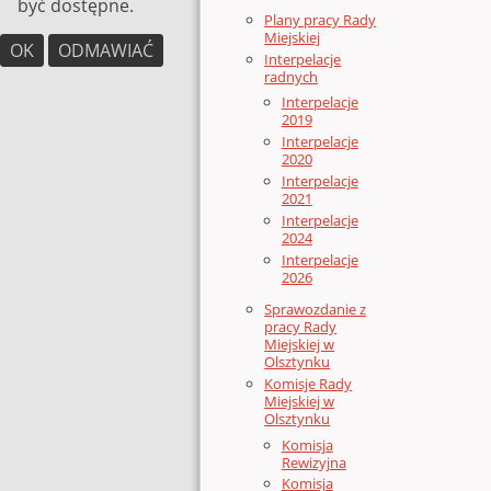
być dostępne.
Plany pracy Rady
Miejskiej
OK
ODMAWIAĆ
Interpelacje
radnych
Interpelacje
2019
Interpelacje
2020
Interpelacje
2021
Interpelacje
2024
Interpelacje
2026
Sprawozdanie z
pracy Rady
Miejskiej w
Olsztynku
Komisje Rady
Miejskiej w
Olsztynku
Komisja
Rewizyjna
Komisja