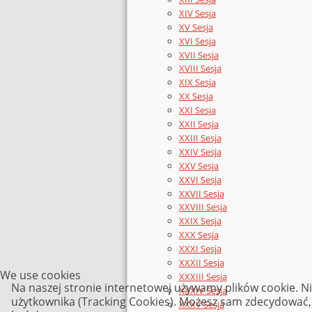
XIV Sesja
XV Sesja
XVI Sesja
XVII Sesja
XVIII Sesja
XIX Sesja
XX Sesja
XXI Sesja
XXII Sesja
XXIII Sesja
XXIV Sesja
XXV Sesja
XXVI Sesja
XXVII Sesja
XXVIII Sesja
XXIX Sesja
XXX Sesja
XXXI Sesja
XXXII Sesja
We use cookies
XXXIII Sesja
Na naszej stronie internetowej używamy plików cookie. N
XXXIV Sesja
użytkownika (Tracking Cookies). Możesz sam zdecydować, c
XXXV Sesja