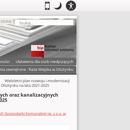
PANEL
.
Przełącz do wersji mobilnej
.
Tryb nocny: Ten tryb ustawia niski
.
Mobilny
Tryb
DOSTĘPNOŚCI
nocny
zukaj
SZUKAJ
pności
Ułatwienia dla osób niesłyszących
nia zewnętrzne - Rada Miejska w Olsztynku
Wieloletni plan rozwoju i modernizacji
 Olsztynku na lata 2021-2025
ych oraz kanalizacyjnych
2025
ch Gospodarki Komunalnej sp. z o.o. w