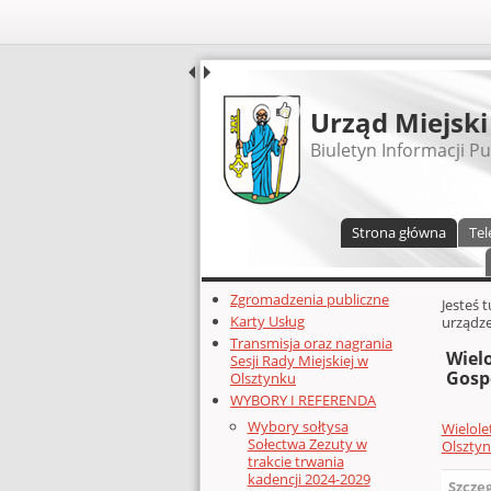
UDOSTĘPNIJ
Urząd Miejski
Biuletyn Informacji Pu
Menu główne
Strona główna
Tel
Dodatkowe zasoby (lewa kolumn
Zgromadzenia publiczne
Głównej 
Jesteś 
Karty Usług
urządze
Transmisja oraz nagrania
Wiel
Sesji Rady Miejskiej w
Gosp
Olsztynku
WYBORY I REFERENDA
Wybory sołtysa
Wielole
Sołectwa Zezuty w
Olsztyn
trakcie trwania
kadencji 2024-2029
Szcze