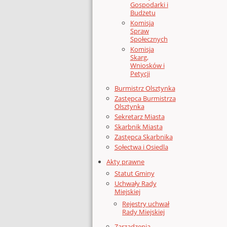
Gospodarki i
Budżetu
Komisja
Spraw
Społecznych
Komisja
Skarg,
Wniosków i
Petycji
Burmistrz Olsztynka
Zastępca Burmistrza
Olsztynka
Sekretarz Miasta
Skarbnik Miasta
Zastępca Skarbnika
Sołectwa i Osiedla
Akty prawne
Statut Gminy
Uchwały Rady
Miejskiej
Rejestry uchwał
Rady Miejskiej
Zarządzenia