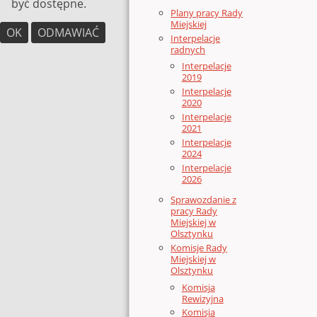
być dostępne.
Plany pracy Rady
Miejskiej
OK
ODMAWIAĆ
Interpelacje
radnych
Interpelacje
2019
Interpelacje
2020
Interpelacje
2021
Interpelacje
2024
Interpelacje
2026
Sprawozdanie z
pracy Rady
Miejskiej w
Olsztynku
Komisje Rady
Miejskiej w
Olsztynku
Komisja
Rewizyjna
Komisja