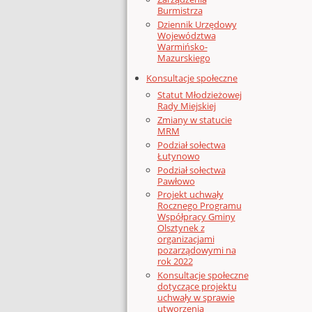
Burmistrza
Dziennik Urzędowy
Województwa
Warmińsko-
Mazurskiego
Konsultacje społeczne
Statut Młodzieżowej
Rady Miejskiej
Zmiany w statucie
MRM
Podział sołectwa
Łutynowo
Podział sołectwa
Pawłowo
Projekt uchwały
Rocznego Programu
Współpracy Gminy
Olsztynek z
organizacjami
pozarządowymi na
rok 2022
Konsultacje społeczne
dotyczące projektu
uchwały w sprawie
utworzenia