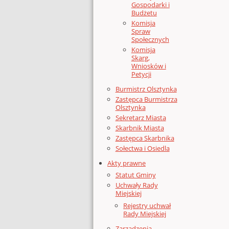
Gospodarki i
Budżetu
Komisja
Spraw
Społecznych
Komisja
Skarg,
Wniosków i
Petycji
Burmistrz Olsztynka
Zastępca Burmistrza
Olsztynka
Sekretarz Miasta
Skarbnik Miasta
Zastępca Skarbnika
Sołectwa i Osiedla
Akty prawne
Statut Gminy
Uchwały Rady
Miejskiej
Rejestry uchwał
Rady Miejskiej
Zarządzenia