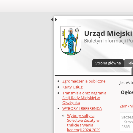
UDOSTĘPNIJ
Urząd Miejski
Biuletyn Informacji Pu
Menu główne
Strona główna
Tel
Dodatkowe zasoby (lewa kolumn
Zgromadzenia publiczne
Głównej 
Jesteś 
Karty Usług
Ogło
Transmisja oraz nagrania
Sesji Rady Miejskiej w
Olsztynku
Zamknię
WYBORY I REFERENDA
Wybory sołtysa
Szcze
Sołectwa Zezuty w
Krzys
trakcie trwania
2865
kadencji 2024-2029