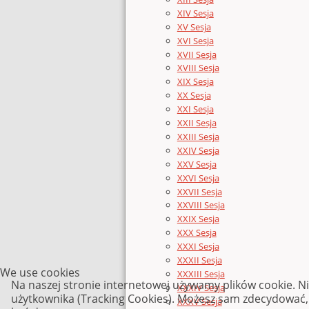
XIV Sesja
XV Sesja
XVI Sesja
XVII Sesja
XVIII Sesja
XIX Sesja
XX Sesja
XXI Sesja
XXII Sesja
XXIII Sesja
XXIV Sesja
XXV Sesja
XXVI Sesja
XXVII Sesja
XXVIII Sesja
XXIX Sesja
XXX Sesja
XXXI Sesja
XXXII Sesja
We use cookies
XXXIII Sesja
Na naszej stronie internetowej używamy plików cookie. N
XXXIV Sesja
użytkownika (Tracking Cookies). Możesz sam zdecydować, c
XXXV Sesja