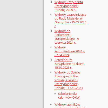
Wybory Prezydenta
Rzeczypospolitej
Polskiej 2025 r.
Wybory uzupełniające
do Rady Miejskiej w
Olsztynku - 25.05.2025
r
Wybory do
Parlamentu
Europejskiego - 9
czerwca 2024 r.
Wybory
samorządowe 2024 r.
- 7.04.2024
Referendum
zarządzone na dzień
15.10.2023 r.
Wybory do Sejmu
Rzeczypospolitej
Polskiej i Senatu
Rzeczypospolitej
Polskiej - 15.10.2023
Szkolenie dla
członków OKW
Wybory ławników