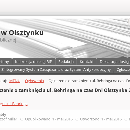
S
 w Olsztynku
blicznej
efony
Instrukcja obsługi BIP
Redakcja
Kontakt
Deklaracja dostę
Zintegrowany System Zarządzania oraz System Antykorupcyjny
Zgłosze
a)
zawartości
tutaj:
MENU
Ogłoszenia
Ogłoszenie o zamknięciu ul. Behringa na czas D
szenie o zamknięciu ul. Behringa na czas Dni Olsztynka 
cie ul. Behringa
góły
ztof Miller
Opublikowano: 17 maj 2016
Utworzono: 17 maj 2016