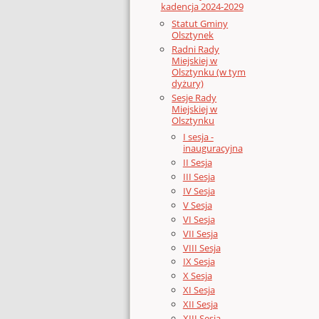
kadencja 2024-2029
Statut Gminy
Olsztynek
Radni Rady
Miejskiej w
Olsztynku (w tym
dyżury)
Sesje Rady
Miejskiej w
Olsztynku
I sesja -
inauguracyjna
II Sesja
III Sesja
IV Sesja
V Sesja
VI Sesja
VII Sesja
VIII Sesja
IX Sesja
X Sesja
XI Sesja
XII Sesja
XIII Sesja