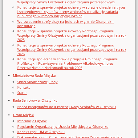
Współpracy Gminy Olsztynek z organizacjami pozarządowymi
Konsultacje w sprawie projektu uchwały w sprawie określenia trybu
i szczegółowych kryteriów oceny wniosków o realizację zadania
publicznego w ramach inicjatywy lokalnej
Wprowadzenie strefy ciszy na jeziorach w gminie Olsztynek –
konsultacje
Konsultacje w sprawie projektu uchwały Rocznego Programu
Współpracy Gminy Olsztynek z organizacjami pozarządowymi na rok
2025
Konsultacje w sprawie projektu uchwały Rocznego Programu
Współpracy Gminy Olsztynek z organizacjami pozarządowymi na rok
2026
Konsultacje społeczne w sprawie przyjęcia Gminnego Programu
Profilaktyki i Rozwiązywania Problemów Alkoholowych oraz
Przeciwdziałania Narkomanii na rok 2026
Młodzieżowa Rada Miejska
Skład Młodzieżowej Rady
Kontakt
Statut
Rada Seniorów w Olsztynku
Nabór kandydatów do II kadencji Rady Seniorów w Olsztynku
Urząd Miejski
Informacje Ogólne
Regulamin Organizacyjny Urzedu Miejskiego w Olsztynku
Kodeks etyki UM w Olsztynku
Dokumentacja dot. Zintegrowanego Systemu Zarządzania Jakością