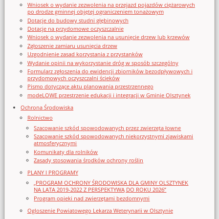
Wniosek o wydanie zezwolenia na przejazd pojazdów ciężarowych
po drodze gminnej objętej ograniczeniem tonażowym
Dotacje do budowy studni głębinowych
Dotacje na przydomowe oczyszczalnie
Wniosek o wydanie zezwolenia na usunięcie drzew lub krzewów
Zgłoszenie zamiaru usunięcia drzew
Uzgodnienie zasad korzystania z przystanków
Wydanie opinii na wykorzystanie dróg w sposób szczególny
Formularz zgłoszenia do ewidencji zbiorników bezodpływowych i
przydomowych oczyszczalni ścieków
Pismo dotyczące aktu planowania przestrzennego
modeLOWE przestrzenie edukacji i integracji w Gminie Olsztynek
Ochrona Środowiska
Rolnictwo
Szacowanie szkód spowodowanych przez zwierzęta łowne
Szacowanie szkód spowodowanych niekorzystnymi zjawiskami
atmosferycznymi
Komunikaty dla rolników
Zasady stosowania środków ochrony roślin
PLANY I PROGRAMY
„PROGRAM OCHRONY ŚRODOWISKA DLA GMINY OLSZTYNEK
NA LATA 2019-2022 Z PERSPEKTYWĄ DO ROKU 2026”
Program opieki nad zwierzętami bezdomnymi
Ogloszenie Powiatowego Lekarza Weterynarii w Olsztynie