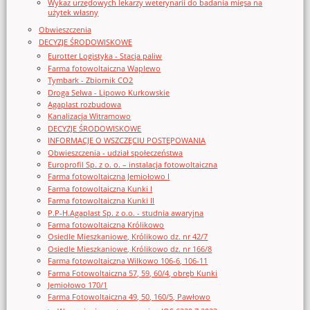
Wykaz urzędowych lekarzy weterynarii do badania mięsa na
użytek własny
Obwieszczenia
DECYZJE ŚRODOWISKOWE
Eurotter Logistyka - Stacja paliw
Farma fotowoltaiczna Waplewo
Tymbark - Zbiornik CO2
Droga Selwa - Lipowo Kurkowskie
Agaplast rozbudowa
Kanalizacja Witramowo
DECYZJE ŚRODOWISKOWE
INFORMACJE O WSZCZĘCIU POSTĘPOWANIA
Obwieszczenia - udział społeczeństwa
Europrofil Sp. z o. o. – instalacja fotowoltaiczna
Farma fotowoltaiczna Jemiołowo I
Farma fotowoltaiczna Kunki I
Farma fotowoltaiczna Kunki II
P.P-H.Agaplast Sp. z o.o. - studnia awaryjna
Farma fotowoltaiczna Królikowo
Osiedle Mieszkaniowe, Królikowo dz. nr 42/7
Osiedle Mieszkaniowe, Królikowo dz. nr 166/8
Farma fotowoltaiczna Wilkowo 106-6, 106-11
Farma Fotowoltaiczna 57, 59, 60/4, obręb Kunki
Jemiołowo 170/1
Farma Fotowoltaiczna 49, 50, 160/5, Pawłowo