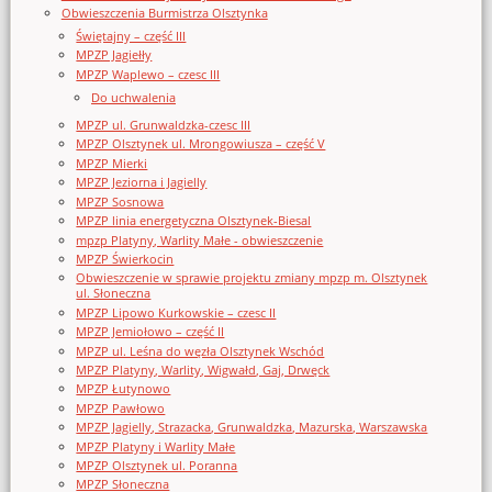
Obwieszczenia Burmistrza Olsztynka
Świętajny – część III
MPZP Jagiełły
MPZP Waplewo – czesc III
Do uchwalenia
MPZP ul. Grunwaldzka-czesc III
MPZP Olsztynek ul. Mrongowiusza – część V
MPZP Mierki
MPZP Jeziorna i Jagielly
MPZP Sosnowa
MPZP linia energetyczna Olsztynek-Biesal
mpzp Platyny, Warlity Małe - obwieszczenie
MPZP Świerkocin
Obwieszczenie w sprawie projektu zmiany mpzp m. Olsztynek
ul. Słoneczna
MPZP Lipowo Kurkowskie – czesc II
MPZP Jemiołowo – część II
MPZP ul. Leśna do węzła Olsztynek Wschód
MPZP Platyny, Warlity, Wigwałd, Gaj, Drwęck
MPZP Łutynowo
MPZP Pawłowo
MPZP Jagielly, Strazacka, Grunwaldzka, Mazurska, Warszawska
MPZP Platyny i Warlity Małe
MPZP Olsztynek ul. Poranna
MPZP Słoneczna