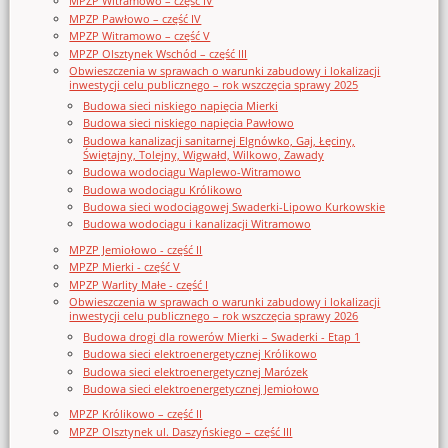
MPZP Witramowo – część IV
MPZP Pawłowo – część IV
MPZP Witramowo – część V
MPZP Olsztynek Wschód – część III
Obwieszczenia w sprawach o warunki zabudowy i lokalizacji
inwestycji celu publicznego – rok wszczęcia sprawy 2025
Budowa sieci niskiego napięcia Mierki
Budowa sieci niskiego napięcia Pawłowo
Budowa kanalizacji sanitarnej Elgnówko, Gaj, Łęciny,
Świętajny, Tolejny, Wigwałd, Wilkowo, Zawady
Budowa wodociągu Waplewo-Witramowo
Budowa wodociągu Królikowo
Budowa sieci wodociągowej Swaderki-Lipowo Kurkowskie
Budowa wodociągu i kanalizacji Witramowo
MPZP Jemiołowo - część II
MPZP Mierki - część V
MPZP Warlity Małe - część I
Obwieszczenia w sprawach o warunki zabudowy i lokalizacji
inwestycji celu publicznego – rok wszczęcia sprawy 2026
Budowa drogi dla rowerów Mierki – Swaderki - Etap 1
Budowa sieci elektroenergetycznej Królikowo
Budowa sieci elektroenergetycznej Marózek
Budowa sieci elektroenergetycznej Jemiołowo
MPZP Królikowo – część II
MPZP Olsztynek ul. Daszyńskiego – część III