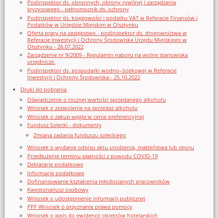
Podinspektor ds. obronnych, obrony cywilnej i zarządzania
kryzysowego - pełnomocnik ds. ochrony
Podinspektor ds. księgowości i podatku VAT w Referacie Finansów i
Podatków w Urzędzie Miejskim w Olsztynku
Oferta pracy na zastępstwo - podinspektor ds. drogownictwa w
Referacie Inwestycji i Ochrony Środowiska Urzędu Miejskiego w
Olsztynku - 26.07.2022
Zarządzenie nr 9/2009 - Regulamin naboru na wolne stanowiska
urzędnicze.
Podinspektor ds. gospodarki wodno–ściekowej w Referacie
Inwestycji i Ochrony Środowiska - 25.10.2022
Druki do pobrania
Oświadczenie o rocznej wartości sprzedanego alkoholu
Wniosek o zezwolenie na sprzedaz alkoholu
Wniosek o zakup węgla w cenie preferencyjnej
Fundusz Sołecki - dokumenty
Zmiana zadania funduszu sołeckiego
Wniosek o wydanie odpisu aktu urodzenia, małżeństwa lub zgonu
Przedłużenie terminu płatności z powodu COVID-19
Deklaracje podatkowe
Informacje podatkowe
Dofinansowanie kształcenia młodocianych pracowników
Kwestonariusz osobowy
Wniosek o udostępnienie informacji publicznej
PPF Wniosek o przyznanie prawa pomocy
Wniosek o wpis do ewidencji obiektów hotelarskich