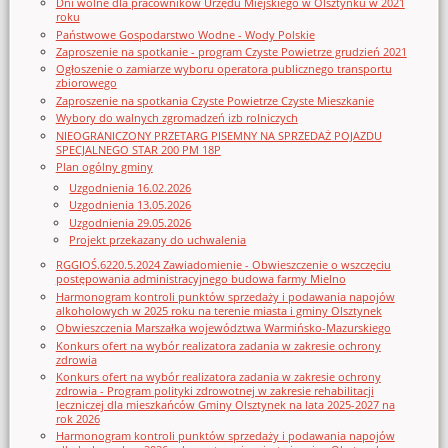
Dni wolne dla pracowników Urzędu Miejskiego w Olsztynku w 2021
roku
Państwowe Gospodarstwo Wodne - Wody Polskie
Zaproszenie na spotkanie - program Czyste Powietrze grudzień 2021
Ogłoszenie o zamiarze wyboru operatora publicznego transportu
zbiorowego
Zaproszenie na spotkania Czyste Powietrze Czyste Mieszkanie
Wybory do walnych zgromadzeń izb rolniczych
NIEOGRANICZONY PRZETARG PISEMNY NA SPRZEDAŻ POJAZDU
SPECJALNEGO STAR 200 PM 18P
Plan ogólny gminy
Uzgodnienia 16.02.2026
Uzgodnienia 13.05.2026
Uzgodnienia 29.05.2026
Projekt przekazany do uchwalenia
RGGIOŚ.6220.5.2024 Zawiadomienie - Obwieszczenie o wszczęciu
postępowania administracyjnego budowa farmy Mielno
Harmonogram kontroli punktów sprzedaży i podawania napojów
alkoholowych w 2025 roku na terenie miasta i gminy Olsztynek
Obwieszczenia Marszałka województwa Warmińsko-Mazurskiego
Konkurs ofert na wybór realizatora zadania w zakresie ochrony
zdrowia
Konkurs ofert na wybór realizatora zadania w zakresie ochrony
zdrowia - Program polityki zdrowotnej w zakresie rehabilitacji
leczniczej dla mieszkańców Gminy Olsztynek na lata 2025-2027 na
rok 2026
Harmonogram kontroli punktów sprzedaży i podawania napojów