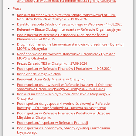
alkoholowych w 2026 roku na terenie miasta i gminy Olsztynek
Praca
Konkurs na stanowisko dyrektora Szkoły Podstawowej nr 1 im.
Noblistów Polskich w Olsztynku - 19.06.2026
Dyrektor Zespołu Szkolno-Przedszkolnego w Waplewie - 14.08.2025
Referent w Biurze Obsługi Interesanta w Referacie Organizacyjnym
Podinspektor w Referacie Gospodarki Nieruchomościami i
Planowania - 24.02.2025
Drugi nabór na wolne kierownicze stanowisko urzędnicze - Dyrektor
MOPS w Olsztynku
Nabór na wolne kierownicze stanowisko urzędnicze - Dyrektor
MOPS w Olsztynku
Prezes Zarządu TBS w Olsztynku - 27.09.2024
Podinspektor w Referacie Finansów i Podatków - 19.08.2024
Inspektor ds. drogownictwa
Kierownik Biura Rady Miejskiej w Olsztynku
Podinspektor ds. inwestycji w Referacie Inwestycji i Ochrony
Środowiska Urzędu Miejskiego w Olsztynku - 25.09.2023
Konkurs na stanowisko dyrektora Przedszkola Miejskiego w
Olsztynku
Podinspektor ds. gospodarki wodno-ściekowej w Referacie
Inwestycji i Ochrony Środowiska - umowa na zastępstwo
Podinspektor w Referacie Finansów i Podatków w Urzędzie
Miejskim w Olsztynku
Podinspektor/inspektor w Referacie Promocji
Podinspektor ds. obronnych, obrony cywilnej i zarządzania
kryzysowego