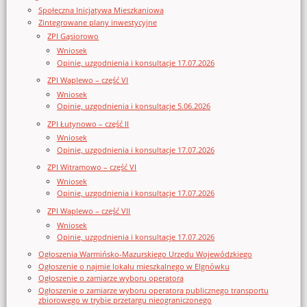
Społeczna Inicjatywa Mieszkaniowa
Zintegrowane plany inwestycyjne
ZPI Gąsiorowo
Wniosek
Opinie, uzgodnienia i konsultacje 17.07.2026
ZPI Waplewo – część VI
Wniosek
Opinie, uzgodnienia i konsultacje 5.06.2026
ZPI Łutynowo – część II
Wniosek
Opinie, uzgodnienia i konsultacje 17.07.2026
ZPI Witramowo – część VI
Wniosek
Opinie, uzgodnienia i konsultacje 17.07.2026
ZPI Waplewo – część VII
Wniosek
Opinie, uzgodnienia i konsultacje 17.07.2026
Ogłoszenia Warmińsko-Mazurskiego Urzędu Wojewódzkiego
Ogłoszenie o najmie lokalu mieszkalnego w Elgnówku
Ogłoszenie o zamiarze wyboru operatora
Ogłoszenie o zamiarze wyboru operatora publicznego transportu
zbiorowego w trybie przetargu nieograniczonego