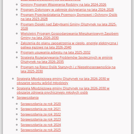
Gminny Program Wspierania Rodziny na lata 2024-2026
Program Osłonowy w zakresie dożywiania na lata 2024-2028
Program Przeciwdziałania Przemocy Domowej i Ochrony Osób
na lata 2023-2028
Program Opieki nad Zabytkami Gminy Olsztynek na lata 2025-
2028
Wieloletni Program Gospodarowania Mieszkaniowym Zasobem
Gminy na lata 2026-2030
Założenia do planu zaopatrzenia w ciepło, energię elektryczna i
paliwa gazowe na lata 2026-2040
Program usuwania azbestu na lata 2025-2032
Strategia Rozwiązywania Problemów Społecznych w gminie
Olsztynek na lata 2026-2035
Program na Rzecz Osób Starszych i z Niepełnosprawnością na
lata 2025-2030
Strategia Młodzieżowa gminy Olsztynek na lata 2026-2030 w
obszarze sportu wśród młodzieży
Strategia Młodzieżowa gminy Olsztynek na lata 2026-2030 w
obszarze zdrowia psychicznego młodych osób
Sprawozdania
Sprawozdania za rok 2020
Sprawozdania za rok 2021
Sprawozdania za rok 2022
Sprawozdania za rok 2023
Sprawozdania za rok 2024
Sprawozdania za rok 2025