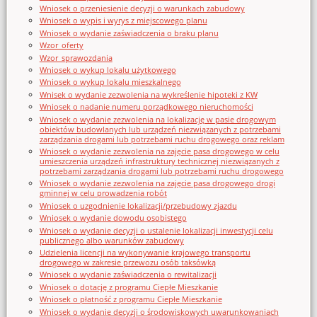
Wniosek o przeniesienie decyzji o warunkach zabudowy
Wniosek o wypis i wyrys z miejscowego planu
Wniosek o wydanie zaświadczenia o braku planu
Wzor_oferty
Wzor_sprawozdania
Wniosek o wykup lokalu użytkowego
Wniosek o wykup lokalu mieszkalnego
Wnisek o wydanie zezwolenia na wykreślenie hipoteki z KW
Wniosek o nadanie numeru porządkowego nieruchomości
Wniosek o wydanie zezwolenia na lokalizację w pasie drogowym
obiektów budowlanych lub urządzeń niezwiązanych z potrzebami
zarządzania drogami lub potrzebami ruchu drogowego oraz reklam
Wniosek o wydanie zezwolenia na zajęcie pasa drogowego w celu
umieszczenia urządzeń infrastruktury technicznej niezwiązanych z
potrzebami zarządzania drogami lub potrzebami ruchu drogowego
Wniosek o wydanie zezwolenia na zajęcie pasa drogowego drogi
gminnej w celu prowadzenia robót
Wniosek o uzgodnienie lokalizacji/przebudowy zjazdu
Wniosek o wydanie dowodu osobistego
Wniosek o wydanie decyzji o ustalenie lokalizacji inwestycji celu
publicznego albo warunków zabudowy
Udzielenia licencji na wykonywanie krajowego transportu
drogowego w zakresie przewozu osób taksówką
Wniosek o wydanie zaświadczenia o rewitalizacji
Wniosek o dotację z programu Ciepłe Mieszkanie
Wniosek o płatność z programu Ciepłe Mieszkanie
Wniosek o wydanie decyzji o środowiskowych uwarunkowaniach