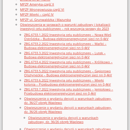
MPZP Ameryka-część II
MPZP Mrongowiusza-część VI
MPZP Mierki – część IV
MPZP ul. Grunwaldzka i Mazurska
Obwieszczenia w sprawach o warunki zabudowy i lokalizacji
inwestycji celu publicznego – rok wszczęcia sprawy do 2023
ZBG.6733.1.2022 Inwestycja celu publicznego – Nowa Wieś
Ostródzka – Budowa elektroenergetycznej sieci nn 0,4kV
ZBG.6733.2.2022 Inwestycja celu publicznego – Mańki –
Budowa elektroenergetycznej sieci nn 0,4kV
ZBG.6733.3.2022 Inwestycja celu publicznego – Lutek –
Budowa elektroenergetycznej sieci nn 0,4kV
ZBG.6733.4.2022 Inwestycja celu publicznego – Królikowo –
Budowa elektroenergetycznej sieci nn 0,4kV
ZBG.6733.5.2022 Inwestycja celu publicznego – Gąsiorowo
Olsztyneckie – Budowa elektroenergetycznej sieci nn 0,4kV
ZBG.6733.6.2022 Inwestycja celu publicznego – Mierki
kolonia – Przebudowa elektroenergetycznej sieci nn 0,4kV
ZBG.6733.7.2022 Inwestycja celu publicznego – Jemiołowo –
Przebudowa elektroenergetycznej sieci nn 0,4kV
Obwieszczenie o wydaniu decyzji o warunkach zabudowy,
dz. 36/27 obręb Waplewo
Obwieszczenie o wydaniu decyzji o warunkach zabudowy,
dz. 36/26 obręb Waplewo
Obwieszczenie o wydaniu decyzji o warunkach
zabudowy, dz. 36/26 obręb Waplewo
Obwieszczenie o wydaniu decyzji o warunkach zabudowy,