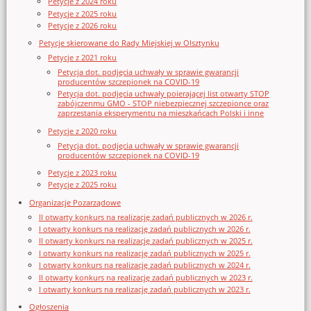
Petycje z 2024 roku
Petycje z 2025 roku
Petycje z 2026 roku
Petycje skierowane do Rady Miejskiej w Olsztynku
Petycje z 2021 roku
Petycja dot. podjęcia uchwały w sprawie gwarancji
producentów szczepionek na COVID-19
Petycja dot. podjęcia uchwały poierającej list otwarty STOP
zabójczenmu GMO - STOP niebezpiecznej szczepionce oraz
zaprzestania eksperymentu na mieszkańcach Polski i inne
Petycje z 2020 roku
Petycja dot. podjęcia uchwały w sprawie gwarancji
producentów szczepionek na COVID-19
Petycje z 2023 roku
Petycje z 2025 roku
Organizacje Pozarządowe
II otwarty konkurs na realizację zadań publicznych w 2026 r.
I otwarty konkurs na realizację zadań publicznych w 2026 r.
II otwarty konkurs na realizację zadań publicznych w 2025 r.
I otwarty konkurs na realizację zadań publicznych w 2025 r.
I otwarty konkurs na realizację zadań publicznych w 2024 r.
II otwarty konkurs na realizację zadań publicznych w 2023 r.
I otwarty konkurs na realizację zadań publicznych w 2023 r.
Ogłoszenia