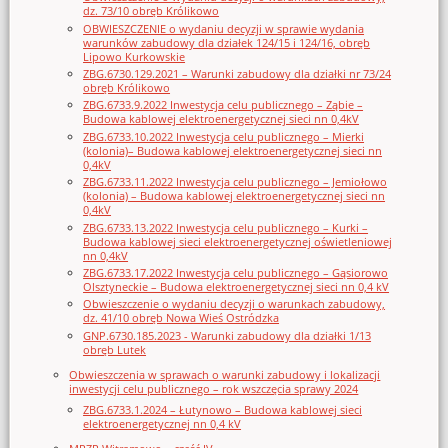
dz. 73/10 obręb Królikowo
OBWIESZCZENIE o wydaniu decyzji w sprawie wydania
warunków zabudowy dla działek 124/15 i 124/16, obręb
Lipowo Kurkowskie
ZBG.6730.129.2021 – Warunki zabudowy dla działki nr 73/24
obręb Królikowo
ZBG.6733.9.2022 Inwestycja celu publicznego – Ząbie –
Budowa kablowej elektroenergetycznej sieci nn 0,4kV
ZBG.6733.10.2022 Inwestycja celu publicznego – Mierki
(kolonia)– Budowa kablowej elektroenergetycznej sieci nn
0,4kV
ZBG.6733.11.2022 Inwestycja celu publicznego – Jemiołowo
(kolonia) – Budowa kablowej elektroenergetycznej sieci nn
0,4kV
ZBG.6733.13.2022 Inwestycja celu publicznego – Kurki –
Budowa kablowej sieci elektroenergetycznej oświetleniowej
nn 0,4kV
ZBG.6733.17.2022 Inwestycja celu publicznego – Gąsiorowo
Olsztyneckie – Budowa elektroenergetycznej sieci nn 0,4 kV
Obwieszczenie o wydaniu decyzji o warunkach zabudowy,
dz. 41/10 obręb Nowa Wieś Ostródzka
GNP.6730.185.2023 - Warunki zabudowy dla działki 1/13
obręb Lutek
Obwieszczenia w sprawach o warunki zabudowy i lokalizacji
inwestycji celu publicznego – rok wszczęcia sprawy 2024
ZBG.6733.1.2024 – Łutynowo – Budowa kablowej sieci
elektroenergetycznej nn 0,4 kV