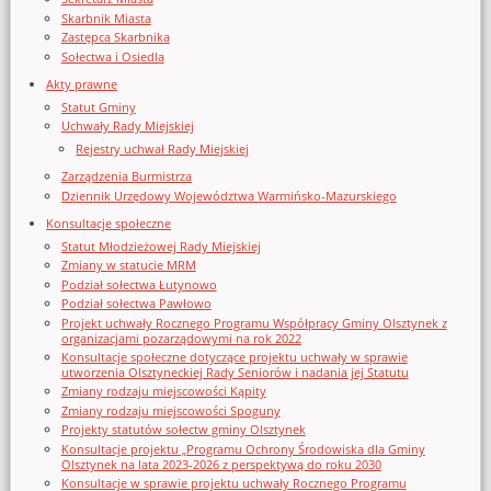
Skarbnik Miasta
Zastępca Skarbnika
Sołectwa i Osiedla
Akty prawne
Statut Gminy
Uchwały Rady Miejskiej
Rejestry uchwał Rady Miejskiej
Zarządzenia Burmistrza
Dziennik Urzędowy Województwa Warmińsko-Mazurskiego
Konsultacje społeczne
Statut Młodzieżowej Rady Miejskiej
Zmiany w statucie MRM
Podział sołectwa Łutynowo
Podział sołectwa Pawłowo
Projekt uchwały Rocznego Programu Współpracy Gminy Olsztynek z
organizacjami pozarządowymi na rok 2022
Konsultacje społeczne dotyczące projektu uchwały w sprawie
utworzenia Olsztyneckiej Rady Seniorów i nadania jej Statutu
Zmiany rodzaju miejscowości Kąpity
Zmiany rodzaju miejscowości Spoguny
Projekty statutów sołectw gminy Olsztynek
Konsultacje projektu „Programu Ochrony Środowiska dla Gminy
Olsztynek na lata 2023-2026 z perspektywą do roku 2030
Konsultacje w sprawie projektu uchwały Rocznego Programu