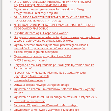
DRUGI NIEOGRANICZONY PRZETARG PISEMNY NA SPRZEDAŻ
POJAZDU SPECJALNEGO STAR 200 PM 18P
Ogłoszenie o otwartym naborze Partnera do wspólnego
przygotowania i realizacji projektu
DRUGI NIEOGRANICZONY PRZETARG PISEMNY NA SPRZEDAŻ
POJAZDU OSOBOWEGO FIAT DOBLO
NIEOGRANICZONY PRZETARG PISEMNY NA SPRZEDAŻ POJAZDU
OSOBOWEGO FIAT DOBLO
Instytut Meteorologii i Gospodarki Wodnej
Decyzja w sprawie zatwierdzenia taryf dla zbiorowego zaopatrzenia
w wodę i zbiorowego odprowadzania ścieków
Ogólny schemat procedury kontroli przestrzegania zasad i
warunków korzystania z zezwoleń na sprzedaż napojów
alkoholowych w gminie Olsztynek
Ogłoszenie o sprzedaży ciągnika Ursus C-360
MPZP Samagowo – czesc I
Rezygnacja z realizacji zadania pn. "Odkrycie tajemnic pomnika
Tannenbergu"
Nieograniczony Przetargu Pisemny Na Sprzedaż Pojazdu
Specjalnego Marki Star_200
Informacje i komunikaty
Uchwała projekt nowego ustroju szkolnego
Ogłoszenie o zebraniu mieszkańców Sołectwa Drwęck - wybory
sołtysa
Ogłoszenie o zamknięciu ul. Behringa na czas Dni Olsztynka 2016
Pozostałe obwieszczenia
Samorząd Województwa Warmińsko-Mazurskiego
Obwieszczenia Wojewody Warmińsko-Mazurskiego