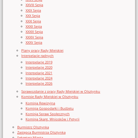
XXVIII Sesja
XXIX Sesja
XXX Sesja
XXXI Sesja
XXXII Sesja
XXXIII Sesja
XXXIV Sesja
XXXV Sesja
Plany pracy Rady Miejskiej
Interpelacje radnych
Interpelacje 2019
Interpelacje 2020
Interpelacje 2021
Interpelacje 2024
Interpelacje 2026
Sprawozdanie z pracy Rady Miejskiej w Olsztynku
Komisje Rady Miejskiej w Olsztynku
Komisja Rewizyjna
Komisja Gospodarki i Budżetu
Komisja Spraw Społecznych
Komisja Skarg, Wniosków i Petycji
Burmistrz Olsztynka
Zastępca Burmistrza Olsztynka
Sekretarz Miasta