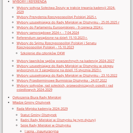
WYBORY I REFERENDA
Wybory sołtysa Sołectwa Zezuty w trakcie trwania kadencji 2024-
2029
Wybory Prezydenta Rzeczypospolitej Polskiej 2025 r.
Wybory uzupełniające do Rady Miejskiej w Olsztynku - 25.05.2025 r
Wybory do Parlamentu Europejskiego - 9 czerwca 2024 r.
Wybory samorządowe 2024 r. - 7.04.2024
Referendum zarządzone na dzień 15.10.2023 r.
Wybory do Sejmu Rzeczypospolitej Polskiej i Senatu
Rzeczypospolitej Polskiej - 15.10.2023
Szkolenie dla członków OKW
Wybory ławników sądów powszechnych na kadencję 2024-2027
Wybory uzupełniające do Rady Miejskiej w Olsztynku w okręgu
wyborczym nr 3 zarządzone na dzień 15 stycznia 2023 r.
Wybory uzupełniające do Rady Miejskiej w Olsztynku - 23.10.2022
Wybory Przedterminowe Burmistrza Olsztynka - 24.07.2022
Wybory sołtysów, rad sołeckich, przewodniczących osiedli i rad
osiedlowych 2024-2029
Ogłoszenia Biura Rady Miejskiej
Władze Gminy Olsztynek
Rada Miejska kadencja 2024-2029
Statut Gminy Olsztynek
Radni Rady Miejskiej w Olsztynku (w tym dyżury)
Sesje Rady Miejskiej w Olsztynku
I sesja - inauguracyjna