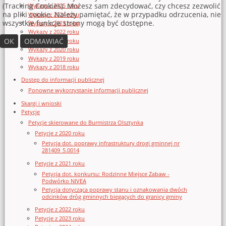
(Tracking Cookies). Możesz sam zdecydować, czy chcesz zezwolić
Wykazy z 2025 roku
na pliki cookie. Należy pamiętać, że w przypadku odrzucenia, nie
Wykazy z 2024 roku
wszystkie funkcje strony mogą być dostępne.
Wykazy z 2023 roku
Wykazy z 2022 roku
OK
ODMAWIAĆ
Wykazy z 2021 roku
Wykazy z 2020 roku
Wykazy z 2019 roku
Wykazy z 2018 roku
Dostęp do informacji publicznej
Ponowne wykorzystanie informacji publicznej
Skargi i wnioski
Petycje
Petycje skierowane do Burmistrza Olsztynka
Petycje z 2020 roku
Petycja dot. poprawy infrastruktury drogi gminnej nr
281409_5.0014
Petycje z 2021 roku
Petycja dot. konkursu: Rodzinne Miejsce Zabaw -
Podwórko NIVEA
Petycja dotycząca poprawy stanu i oznakowania dwóch
odcinków dróg gminnych biegących do granicy gminy
Petycje z 2022 roku
Petycje z 2023 roku