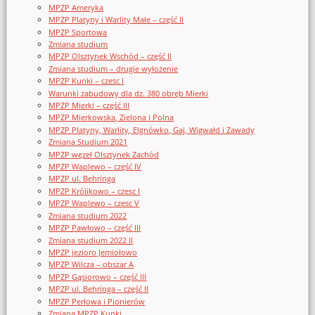
MPZP Ameryka
MPZP Platyny i Warlity Małe – część II
MPZP Sportowa
Zmiana studium
MPZP Olsztynek Wschód – część II
Zmiana studium – drugie wyłożenie
MPZP Kunki – czesc I
Warunki zabudowy dla dz. 380 obręb Mierki
MPZP Mierki – część III
MPZP Mierkowska, Zielona i Polna
MPZP Platyny, Warlity, Elgnówko, Gaj, Wigwałd i Zawady
Zmiana Studium 2021
MPZP węzeł Olsztynek Zachód
MPZP Waplewo – część IV
MPZP ul. Behringa
MPZP Królikowo – czesc I
MPZP Waplewo – czesc V
Zmiana studium 2022
MPZP Pawłowo – część III
Zmiana studium 2022 II
MPZP jezioro Jemiołowo
MPZP Wilcza – obszar A
MPZP Gąsiorowo – część III
MPZP ul. Behringa – część II
MPZP Perłowa i Pionierów
Zmiana MPZP Kunki