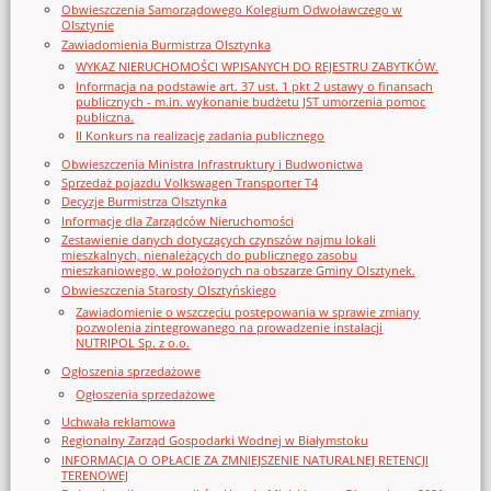
Obwieszczenia Samorządowego Kolegium Odwoławczego w
Olsztynie
Zawiadomienia Burmistrza Olsztynka
WYKAZ NIERUCHOMOŚCI WPISANYCH DO REJESTRU ZABYTKÓW.
Informacja na podstawie art. 37 ust. 1 pkt 2 ustawy o finansach
publicznych - m.in. wykonanie budżetu JST umorzenia pomoc
publiczna.
II Konkurs na realizację zadania publicznego
Obwieszczenia Ministra Infrastruktury i Budwonictwa
Sprzedaż pojazdu Volkswagen Transporter T4
Decyzje Burmistrza Olsztynka
Informacje dla Zarządców Nieruchomości
Zestawienie danych dotyczących czynszów najmu lokali
mieszkalnych, nienależących do publicznego zasobu
mieszkaniowego, w położonych na obszarze Gminy Olsztynek.
Obwieszczenia Starosty Olsztyńskiego
Zawiadomienie o wszczęciu postępowania w sprawie zmiany
pozwolenia zintegrowanego na prowadzenie instalacji
NUTRIPOL Sp. z o.o.
Ogłoszenia sprzedażowe
Ogłoszenia sprzedażowe
Uchwała reklamowa
Regionalny Zarząd Gospodarki Wodnej w Białymstoku
INFORMACJA O OPŁACIE ZA ZMNIEJSZENIE NATURALNEJ RETENCJI
TERENOWEJ