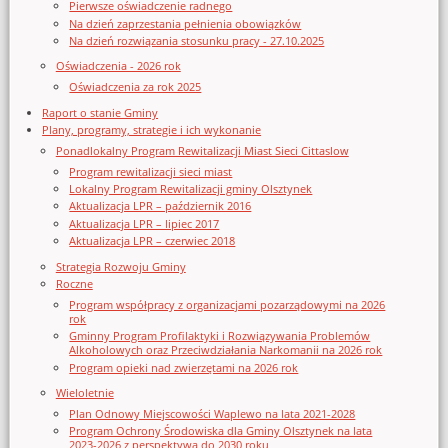
Pierwsze oświadczenie radnego
Na dzień zaprzestania pełnienia obowiązków
Na dzień rozwiązania stosunku pracy - 27.10.2025
Oświadczenia - 2026 rok
Oświadczenia za rok 2025
Raport o stanie Gminy
Plany, programy, strategie i ich wykonanie
Ponadlokalny Program Rewitalizacji Miast Sieci Cittaslow
Program rewitalizacji sieci miast
Lokalny Program Rewitalizacji gminy Olsztynek
Aktualizacja LPR – październik 2016
Aktualizacja LPR – lipiec 2017
Aktualizacja LPR – czerwiec 2018
Strategia Rozwoju Gminy
Roczne
Program współpracy z organizacjami pozarządowymi na 2026
rok
Gminny Program Profilaktyki i Rozwiązywania Problemów
Alkoholowych oraz Przeciwdziałania Narkomanii na 2026 rok
Program opieki nad zwierzętami na 2026 rok
Wieloletnie
Plan Odnowy Miejscowości Waplewo na lata 2021-2028
Program Ochrony Środowiska dla Gminy Olsztynek na lata
2023-2026 z perspektywą do 2030 roku