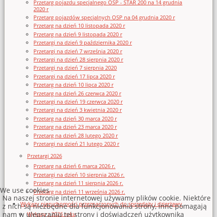
Przetarg pojazdu specjalnego OSP - STAR 200 na 14 grudnia
2020 r
Przetarg pojazdów specjalnych OSP na 04 grudnia 2020 r
Przetarg na dzień 10 listopada 2020 r
Przetarg na dzień 9 listopada 2020 r
Przetargi na dzień 9 października 2020 r
Przetargi na dzień 7 września 2020 r
Przetargi na dzień 28 sierpnia 2020 r
Przetargi na dzień 7 sierpnia 2020
Przetargi na dzień 17 lipca 2020 r
Przetarg na dzień 10 lipca 2020 r
Przetarg na dzień 26 czerwca 2020 r
Przetargi na dzień 19 czerwca 2020 r
Przetargi na dzień 3 kwietnia 2020 r
Przetarg na dzień 30 marca 2020 r
Przetarg na dzień 23 marca 2020 r
Przetarg na dzień 28 lutego 2020 r
Przetargi na dzień 21 lutego 2020 r
Przetargi 2026
Przetarg na dzień 6 marca 2026 r.
Przetargi na dzień 10 sierpnia 2026 r.
Przetarg na dzień 11 sierpnia 2026 r.
We use cookies
Przetarg na dzień 11 września 2026 r.
Na naszej stronie internetowej używamy plików cookie. Niektóre
Wykazy nieruchomości przeznaczonych do sprzedaży i dzierżawy
z nich są niezbędne dla funkcjonowania strony, inne pomagają
nam w ulepszaniu tej strony i doświadczeń użytkownika
Wykazy z 2026 roku