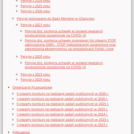
Petycje z 2024 roku
Petycje z 2025 roku
Petycje z 2026 roku
Petycje skierowane do Rady Miejskiej w Olsztynku
Petycje z 2021 roku
Petycja dot. podjęcia uchwały w sprawie gwarancji
producentów szczepionek na COVID-19
Petycja dot. podjęcia uchwały poierającej list otwarty STOP
zabójczenmu GMO - STOP niebezpiecznej szczepionce oraz
zaprzestania eksperymentu na mieszkańcach Polski i inne
Petycje z 2020 roku
Petycja dot. podjęcia uchwały w sprawie gwarancji
producentów szczepionek na COVID-19
Petycje z 2023 roku
Petycje z 2025 roku
Organizacje Pozarządowe
II otwarty konkurs na realizację zadań publicznych w 2026 r.
I otwarty konkurs na realizację zadań publicznych w 2026 r.
II otwarty konkurs na realizację zadań publicznych w 2025 r.
I otwarty konkurs na realizację zadań publicznych w 2025 r.
I otwarty konkurs na realizację zadań publicznych w 2024 r.
II otwarty konkurs na realizację zadań publicznych w 2023 r.
I otwarty konkurs na realizację zadań publicznych w 2023 r.
Ogłoszenia