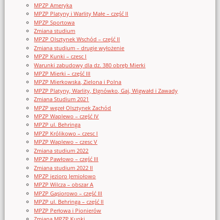
MPZP Ameryka
MPZP Platyny i Warlity Małe – część II
MPZP Sportowa
Zmiana studium
MPZP Olsztynek Wschód – część II
Zmiana studium – drugie wyłożenie
MPZP Kunki – czesc I
Warunki zabudowy dla dz. 380 obręb Mierki
MPZP Mierki – część III
MPZP Mierkowska, Zielona i Polna
MPZP Platyny, Warlity, Elgnówko, Gaj, Wigwałd i Zawady
Zmiana Studium 2021
MPZP węzeł Olsztynek Zachód
MPZP Waplewo – część IV
MPZP ul. Behringa
MPZP Królikowo – czesc I
MPZP Waplewo – czesc V
Zmiana studium 2022
MPZP Pawłowo – część III
Zmiana studium 2022 II
MPZP jezioro Jemiołowo
MPZP Wilcza – obszar A
MPZP Gąsiorowo – część III
MPZP ul. Behringa – część II
MPZP Perłowa i Pionierów
Zmiana MPZP Kunki