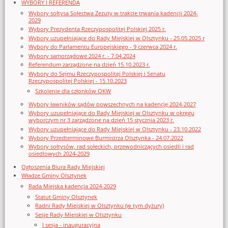
WYBORY I REFERENDA
Wybory sołtysa Sołectwa Zezuty w trakcie trwania kadencji 2024-
2029
Wybory Prezydenta Rzeczypospolitej Polskiej 2025 r.
Wybory uzupełniające do Rady Miejskiej w Olsztynku - 25.05.2025 r
Wybory do Parlamentu Europejskiego - 9 czerwca 2024 r.
Wybory samorządowe 2024 r. - 7.04.2024
Referendum zarządzone na dzień 15.10.2023 r.
Wybory do Sejmu Rzeczypospolitej Polskiej i Senatu
Rzeczypospolitej Polskiej - 15.10.2023
Szkolenie dla członków OKW
Wybory ławników sądów powszechnych na kadencję 2024-2027
Wybory uzupełniające do Rady Miejskiej w Olsztynku w okręgu
wyborczym nr 3 zarządzone na dzień 15 stycznia 2023 r.
Wybory uzupełniające do Rady Miejskiej w Olsztynku - 23.10.2022
Wybory Przedterminowe Burmistrza Olsztynka - 24.07.2022
Wybory sołtysów, rad sołeckich, przewodniczących osiedli i rad
osiedlowych 2024-2029
Ogłoszenia Biura Rady Miejskiej
Władze Gminy Olsztynek
Rada Miejska kadencja 2024-2029
Statut Gminy Olsztynek
Radni Rady Miejskiej w Olsztynku (w tym dyżury)
Sesje Rady Miejskiej w Olsztynku
I sesja - inauguracyjna