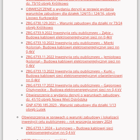
dz. 73/10 obręb Królikowo
OBWIESZCZENIE o wydaniu decyzji w sprawie wydania
warunków zabudowy dla działek 124/15 i 124/16, obręb
Lipowo Kurkowskie
ZBG.6730.129.2021 – Warunki zabudowy dla działki nr 73/24
obręb Królikowo
ZBG.6733.9.2022 Inwestycja celu publicznego – Ząbie –
Budowa kablowej elektroenergetycznej sieci nn 0,4kV
ZBG.6733.10.2022 Inwestycja celu publicznego – Mierki
(kolonia)– Budowa kablowej elektroenergetycznej sieci nn
0,4kV
ZBG.6733.11.2022 Inwestycja celu publicznego – Jemiołowo
(kolonia) – Budowa kablowej elektroenergetycznej sieci nn
0,4kV
ZBG.6733.13.2022 Inwestycja celu publicznego – Kurki –
Budowa kablowej sieci elektroenergetycznej oświetleniowej
nn 0,4kV
ZBG.6733.17.2022 Inwestycja celu publicznego – Gąsiorowo
Olsztyneckie – Budowa elektroenergetycznej sieci nn 0,4 kV
Obwieszczenie o wydaniu decyzji o warunkach zabudowy,
dz. 41/10 obręb Nowa Wieś Ostródzka
GNP.6730.185.2023 - Warunki zabudowy dla działki 1/13
obręb Lutek
Obwieszczenia w sprawach o warunki zabudowy i lokalizacji
inwestycji celu publicznego – rok wszczęcia sprawy 2024
ZBG.6733.1.2024 – Łutynowo – Budowa kablowej sieci
elektroenergetycznej nn 0,4 kV