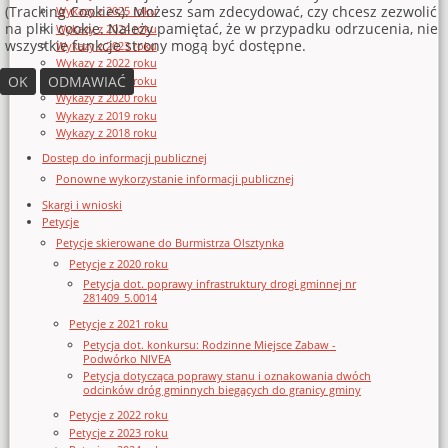
(Tracking Cookies). Możesz sam zdecydować, czy chcesz zezwolić
Wykazy z 2025 roku
na pliki cookie. Należy pamiętać, że w przypadku odrzucenia, nie
Wykazy z 2024 roku
wszystkie funkcje strony mogą być dostępne.
Wykazy z 2023 roku
Wykazy z 2022 roku
OK
ODMAWIAĆ
Wykazy z 2021 roku
Wykazy z 2020 roku
Wykazy z 2019 roku
Wykazy z 2018 roku
Dostęp do informacji publicznej
Ponowne wykorzystanie informacji publicznej
Skargi i wnioski
Petycje
Petycje skierowane do Burmistrza Olsztynka
Petycje z 2020 roku
Petycja dot. poprawy infrastruktury drogi gminnej nr
281409_5.0014
Petycje z 2021 roku
Petycja dot. konkursu: Rodzinne Miejsce Zabaw -
Podwórko NIVEA
Petycja dotycząca poprawy stanu i oznakowania dwóch
odcinków dróg gminnych biegących do granicy gminy
Petycje z 2022 roku
Petycje z 2023 roku