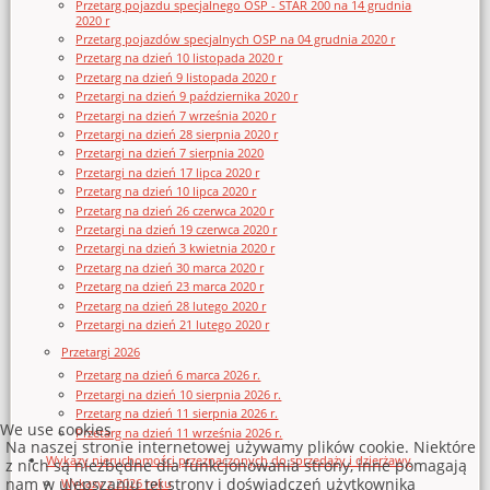
Przetarg pojazdu specjalnego OSP - STAR 200 na 14 grudnia
2020 r
Przetarg pojazdów specjalnych OSP na 04 grudnia 2020 r
Przetarg na dzień 10 listopada 2020 r
Przetarg na dzień 9 listopada 2020 r
Przetargi na dzień 9 października 2020 r
Przetargi na dzień 7 września 2020 r
Przetargi na dzień 28 sierpnia 2020 r
Przetargi na dzień 7 sierpnia 2020
Przetargi na dzień 17 lipca 2020 r
Przetarg na dzień 10 lipca 2020 r
Przetarg na dzień 26 czerwca 2020 r
Przetargi na dzień 19 czerwca 2020 r
Przetargi na dzień 3 kwietnia 2020 r
Przetarg na dzień 30 marca 2020 r
Przetarg na dzień 23 marca 2020 r
Przetarg na dzień 28 lutego 2020 r
Przetargi na dzień 21 lutego 2020 r
Przetargi 2026
Przetarg na dzień 6 marca 2026 r.
Przetargi na dzień 10 sierpnia 2026 r.
Przetarg na dzień 11 sierpnia 2026 r.
We use cookies
Przetarg na dzień 11 września 2026 r.
Na naszej stronie internetowej używamy plików cookie. Niektóre
Wykazy nieruchomości przeznaczonych do sprzedaży i dzierżawy
z nich są niezbędne dla funkcjonowania strony, inne pomagają
nam w ulepszaniu tej strony i doświadczeń użytkownika
Wykazy z 2026 roku