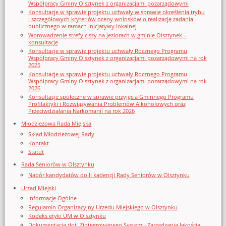
Współpracy Gminy Olsztynek z organizacjami pozarządowymi
Konsultacje w sprawie projektu uchwały w sprawie określenia trybu
i szczegółowych kryteriów oceny wniosków o realizację zadania
publicznego w ramach inicjatywy lokalnej
Wprowadzenie strefy ciszy na jeziorach w gminie Olsztynek –
konsultacje
Konsultacje w sprawie projektu uchwały Rocznego Programu
Współpracy Gminy Olsztynek z organizacjami pozarządowymi na rok
2025
Konsultacje w sprawie projektu uchwały Rocznego Programu
Współpracy Gminy Olsztynek z organizacjami pozarządowymi na rok
2026
Konsultacje społeczne w sprawie przyjęcia Gminnego Programu
Profilaktyki i Rozwiązywania Problemów Alkoholowych oraz
Przeciwdziałania Narkomanii na rok 2026
Młodzieżowa Rada Miejska
Skład Młodzieżowej Rady
Kontakt
Statut
Rada Seniorów w Olsztynku
Nabór kandydatów do II kadencji Rady Seniorów w Olsztynku
Urząd Miejski
Informacje Ogólne
Regulamin Organizacyjny Urzedu Miejskiego w Olsztynku
Kodeks etyki UM w Olsztynku
Dokumentacja dot. Zintegrowanego Systemu Zarządzania Jakością