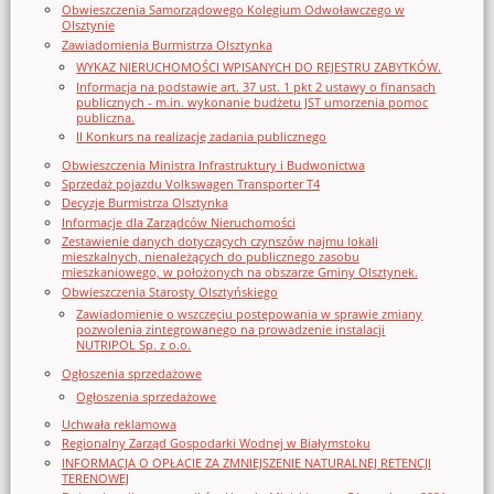
Obwieszczenia Samorządowego Kolegium Odwoławczego w
Olsztynie
Zawiadomienia Burmistrza Olsztynka
WYKAZ NIERUCHOMOŚCI WPISANYCH DO REJESTRU ZABYTKÓW.
Informacja na podstawie art. 37 ust. 1 pkt 2 ustawy o finansach
publicznych - m.in. wykonanie budżetu JST umorzenia pomoc
publiczna.
II Konkurs na realizację zadania publicznego
Obwieszczenia Ministra Infrastruktury i Budwonictwa
Sprzedaż pojazdu Volkswagen Transporter T4
Decyzje Burmistrza Olsztynka
Informacje dla Zarządców Nieruchomości
Zestawienie danych dotyczących czynszów najmu lokali
mieszkalnych, nienależących do publicznego zasobu
mieszkaniowego, w położonych na obszarze Gminy Olsztynek.
Obwieszczenia Starosty Olsztyńskiego
Zawiadomienie o wszczęciu postępowania w sprawie zmiany
pozwolenia zintegrowanego na prowadzenie instalacji
NUTRIPOL Sp. z o.o.
Ogłoszenia sprzedażowe
Ogłoszenia sprzedażowe
Uchwała reklamowa
Regionalny Zarząd Gospodarki Wodnej w Białymstoku
INFORMACJA O OPŁACIE ZA ZMNIEJSZENIE NATURALNEJ RETENCJI
TERENOWEJ