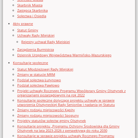
Skarbnik Miasta
Zastępca Skarbnika
Sołectwa i Osiedla
Akty prawne
Statut Gminy
Uchwały Rady Miejskiej
Rejestry uchwał Rady Miejskiej
Zarządzenia Burmistrza
Dziennik Urzędowy Województwa Warmińsko-Mazurskiego
Konsultacje społeczne
Statut Młodzieżowej Rady Miejskiej
Zmiany w statucie MRM
Podział sołectwa Łutynowo
Podział sołectwa Pawłowo
Projekt uchwały Rocznego Programu Współpracy Gminy Olsztynek z
organizacjami pozarządowymi na rok 2022
Konsultacje społeczne dotyczące projektu uchwały w sprawie
utworzenia Olsztyneckiej Rady Seniorów i nadania jej Statutu
Zmiany rodzaju miejscowości Kąpity
Zmiany rodzaju miejscowości Spoguny
Projekty statutów sołectw gminy Olsztynek
Konsultacje projektu „Programu Ochrony Środowiska dla Gminy
Olsztynek na lata 2023-2026 z perspektywą do roku 2030
Konsultacje w sprawie projektu uchwały Rocznego Programu