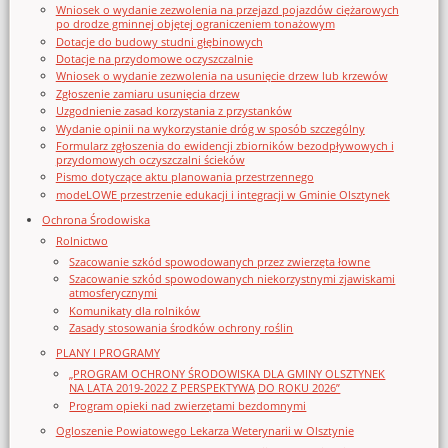
Wniosek o wydanie zezwolenia na przejazd pojazdów ciężarowych
po drodze gminnej objętej ograniczeniem tonażowym
Dotacje do budowy studni głębinowych
Dotacje na przydomowe oczyszczalnie
Wniosek o wydanie zezwolenia na usunięcie drzew lub krzewów
Zgłoszenie zamiaru usunięcia drzew
Uzgodnienie zasad korzystania z przystanków
Wydanie opinii na wykorzystanie dróg w sposób szczególny
Formularz zgłoszenia do ewidencji zbiorników bezodpływowych i
przydomowych oczyszczalni ścieków
Pismo dotyczące aktu planowania przestrzennego
modeLOWE przestrzenie edukacji i integracji w Gminie Olsztynek
Ochrona Środowiska
Rolnictwo
Szacowanie szkód spowodowanych przez zwierzęta łowne
Szacowanie szkód spowodowanych niekorzystnymi zjawiskami
atmosferycznymi
Komunikaty dla rolników
Zasady stosowania środków ochrony roślin
PLANY I PROGRAMY
„PROGRAM OCHRONY ŚRODOWISKA DLA GMINY OLSZTYNEK
NA LATA 2019-2022 Z PERSPEKTYWĄ DO ROKU 2026”
Program opieki nad zwierzętami bezdomnymi
Ogloszenie Powiatowego Lekarza Weterynarii w Olsztynie