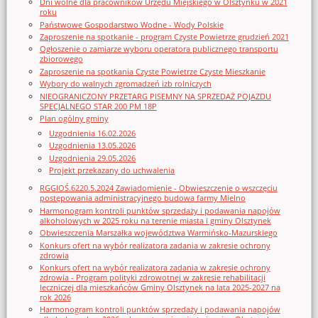
Dni wolne dla pracowników Urzędu Miejskiego w Olsztynku w 2021
roku
Państwowe Gospodarstwo Wodne - Wody Polskie
Zaproszenie na spotkanie - program Czyste Powietrze grudzień 2021
Ogłoszenie o zamiarze wyboru operatora publicznego transportu
zbiorowego
Zaproszenie na spotkania Czyste Powietrze Czyste Mieszkanie
Wybory do walnych zgromadzeń izb rolniczych
NIEOGRANICZONY PRZETARG PISEMNY NA SPRZEDAŻ POJAZDU
SPECJALNEGO STAR 200 PM 18P
Plan ogólny gminy
Uzgodnienia 16.02.2026
Uzgodnienia 13.05.2026
Uzgodnienia 29.05.2026
Projekt przekazany do uchwalenia
RGGIOŚ.6220.5.2024 Zawiadomienie - Obwieszczenie o wszczęciu
postępowania administracyjnego budowa farmy Mielno
Harmonogram kontroli punktów sprzedaży i podawania napojów
alkoholowych w 2025 roku na terenie miasta i gminy Olsztynek
Obwieszczenia Marszałka województwa Warmińsko-Mazurskiego
Konkurs ofert na wybór realizatora zadania w zakresie ochrony
zdrowia
Konkurs ofert na wybór realizatora zadania w zakresie ochrony
zdrowia - Program polityki zdrowotnej w zakresie rehabilitacji
leczniczej dla mieszkańców Gminy Olsztynek na lata 2025-2027 na
rok 2026
Harmonogram kontroli punktów sprzedaży i podawania napojów