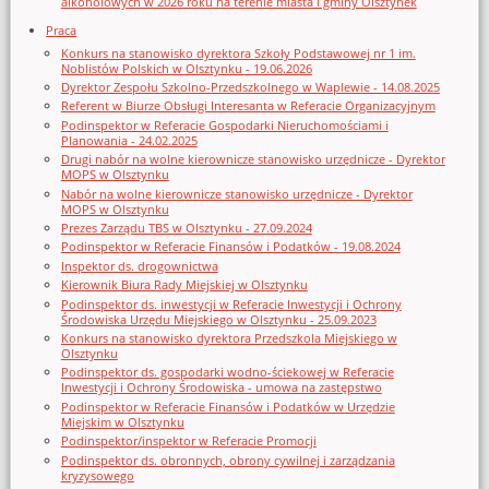
alkoholowych w 2026 roku na terenie miasta i gminy Olsztynek
Praca
Konkurs na stanowisko dyrektora Szkoły Podstawowej nr 1 im.
Noblistów Polskich w Olsztynku - 19.06.2026
Dyrektor Zespołu Szkolno-Przedszkolnego w Waplewie - 14.08.2025
Referent w Biurze Obsługi Interesanta w Referacie Organizacyjnym
Podinspektor w Referacie Gospodarki Nieruchomościami i
Planowania - 24.02.2025
Drugi nabór na wolne kierownicze stanowisko urzędnicze - Dyrektor
MOPS w Olsztynku
Nabór na wolne kierownicze stanowisko urzędnicze - Dyrektor
MOPS w Olsztynku
Prezes Zarządu TBS w Olsztynku - 27.09.2024
Podinspektor w Referacie Finansów i Podatków - 19.08.2024
Inspektor ds. drogownictwa
Kierownik Biura Rady Miejskiej w Olsztynku
Podinspektor ds. inwestycji w Referacie Inwestycji i Ochrony
Środowiska Urzędu Miejskiego w Olsztynku - 25.09.2023
Konkurs na stanowisko dyrektora Przedszkola Miejskiego w
Olsztynku
Podinspektor ds. gospodarki wodno-ściekowej w Referacie
Inwestycji i Ochrony Środowiska - umowa na zastępstwo
Podinspektor w Referacie Finansów i Podatków w Urzędzie
Miejskim w Olsztynku
Podinspektor/inspektor w Referacie Promocji
Podinspektor ds. obronnych, obrony cywilnej i zarządzania
kryzysowego