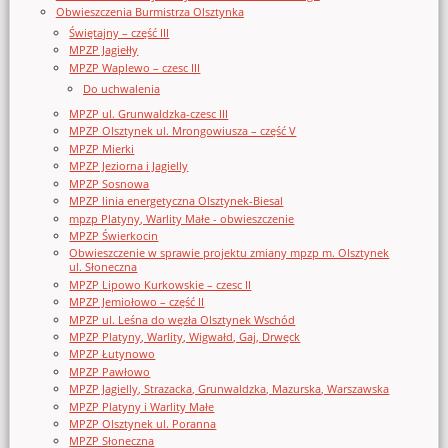
Obwieszczenia Burmistrza Olsztynka
Świętajny – część III
MPZP Jagiełły
MPZP Waplewo – czesc III
Do uchwalenia
MPZP ul. Grunwaldzka-czesc III
MPZP Olsztynek ul. Mrongowiusza – część V
MPZP Mierki
MPZP Jeziorna i Jagielly
MPZP Sosnowa
MPZP linia energetyczna Olsztynek-Biesal
mpzp Platyny, Warlity Małe - obwieszczenie
MPZP Świerkocin
Obwieszczenie w sprawie projektu zmiany mpzp m. Olsztynek
ul. Słoneczna
MPZP Lipowo Kurkowskie – czesc II
MPZP Jemiołowo – część II
MPZP ul. Leśna do węzła Olsztynek Wschód
MPZP Platyny, Warlity, Wigwałd, Gaj, Drwęck
MPZP Łutynowo
MPZP Pawłowo
MPZP Jagielly, Strazacka, Grunwaldzka, Mazurska, Warszawska
MPZP Platyny i Warlity Małe
MPZP Olsztynek ul. Poranna
MPZP Słoneczna