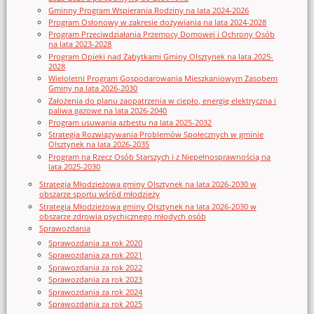
Gminny Program Wspierania Rodziny na lata 2024-2026
Program Osłonowy w zakresie dożywiania na lata 2024-2028
Program Przeciwdziałania Przemocy Domowej i Ochrony Osób
na lata 2023-2028
Program Opieki nad Zabytkami Gminy Olsztynek na lata 2025-
2028
Wieloletni Program Gospodarowania Mieszkaniowym Zasobem
Gminy na lata 2026-2030
Założenia do planu zaopatrzenia w ciepło, energię elektryczna i
paliwa gazowe na lata 2026-2040
Program usuwania azbestu na lata 2025-2032
Strategia Rozwiązywania Problemów Społecznych w gminie
Olsztynek na lata 2026-2035
Program na Rzecz Osób Starszych i z Niepełnosprawnością na
lata 2025-2030
Strategia Młodzieżowa gminy Olsztynek na lata 2026-2030 w
obszarze sportu wśród młodzieży
Strategia Młodzieżowa gminy Olsztynek na lata 2026-2030 w
obszarze zdrowia psychicznego młodych osób
Sprawozdania
Sprawozdania za rok 2020
Sprawozdania za rok 2021
Sprawozdania za rok 2022
Sprawozdania za rok 2023
Sprawozdania za rok 2024
Sprawozdania za rok 2025