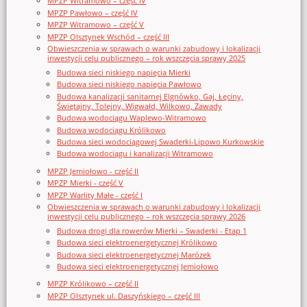
MPZP Witramowo – część IV
MPZP Pawłowo – część IV
MPZP Witramowo – część V
MPZP Olsztynek Wschód – część III
Obwieszczenia w sprawach o warunki zabudowy i lokalizacji
inwestycji celu publicznego – rok wszczęcia sprawy 2025
Budowa sieci niskiego napięcia Mierki
Budowa sieci niskiego napięcia Pawłowo
Budowa kanalizacji sanitarnej Elgnówko, Gaj, Łęciny,
Świętajny, Tolejny, Wigwałd, Wilkowo, Zawady
Budowa wodociągu Waplewo-Witramowo
Budowa wodociągu Królikowo
Budowa sieci wodociągowej Swaderki-Lipowo Kurkowskie
Budowa wodociągu i kanalizacji Witramowo
MPZP Jemiołowo - część II
MPZP Mierki - część V
MPZP Warlity Małe - część I
Obwieszczenia w sprawach o warunki zabudowy i lokalizacji
inwestycji celu publicznego – rok wszczęcia sprawy 2026
Budowa drogi dla rowerów Mierki – Swaderki - Etap 1
Budowa sieci elektroenergetycznej Królikowo
Budowa sieci elektroenergetycznej Marózek
Budowa sieci elektroenergetycznej Jemiołowo
MPZP Królikowo – część II
MPZP Olsztynek ul. Daszyńskiego – część III