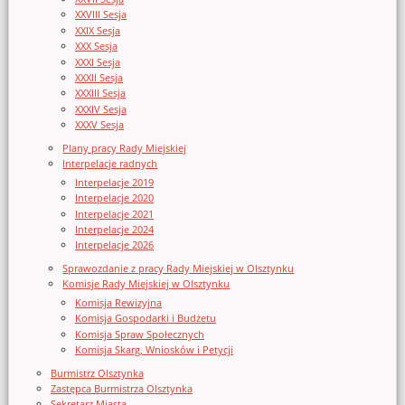
XXVIII Sesja
XXIX Sesja
XXX Sesja
XXXI Sesja
XXXII Sesja
XXXIII Sesja
XXXIV Sesja
XXXV Sesja
Plany pracy Rady Miejskiej
Interpelacje radnych
Interpelacje 2019
Interpelacje 2020
Interpelacje 2021
Interpelacje 2024
Interpelacje 2026
Sprawozdanie z pracy Rady Miejskiej w Olsztynku
Komisje Rady Miejskiej w Olsztynku
Komisja Rewizyjna
Komisja Gospodarki i Budżetu
Komisja Spraw Społecznych
Komisja Skarg, Wniosków i Petycji
Burmistrz Olsztynka
Zastępca Burmistrza Olsztynka
Sekretarz Miasta