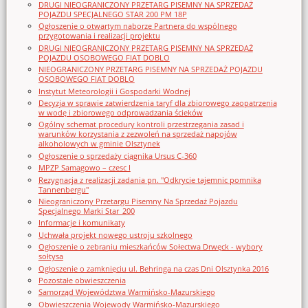
DRUGI NIEOGRANICZONY PRZETARG PISEMNY NA SPRZEDAŻ
POJAZDU SPECJALNEGO STAR 200 PM 18P
Ogłoszenie o otwartym naborze Partnera do wspólnego
przygotowania i realizacji projektu
DRUGI NIEOGRANICZONY PRZETARG PISEMNY NA SPRZEDAŻ
POJAZDU OSOBOWEGO FIAT DOBLO
NIEOGRANICZONY PRZETARG PISEMNY NA SPRZEDAŻ POJAZDU
OSOBOWEGO FIAT DOBLO
Instytut Meteorologii i Gospodarki Wodnej
Decyzja w sprawie zatwierdzenia taryf dla zbiorowego zaopatrzenia
w wodę i zbiorowego odprowadzania ścieków
Ogólny schemat procedury kontroli przestrzegania zasad i
warunków korzystania z zezwoleń na sprzedaż napojów
alkoholowych w gminie Olsztynek
Ogłoszenie o sprzedaży ciągnika Ursus C-360
MPZP Samagowo – czesc I
Rezygnacja z realizacji zadania pn. "Odkrycie tajemnic pomnika
Tannenbergu"
Nieograniczony Przetargu Pisemny Na Sprzedaż Pojazdu
Specjalnego Marki Star_200
Informacje i komunikaty
Uchwała projekt nowego ustroju szkolnego
Ogłoszenie o zebraniu mieszkańców Sołectwa Drwęck - wybory
sołtysa
Ogłoszenie o zamknięciu ul. Behringa na czas Dni Olsztynka 2016
Pozostałe obwieszczenia
Samorząd Województwa Warmińsko-Mazurskiego
Obwieszczenia Wojewody Warmińsko-Mazurskiego