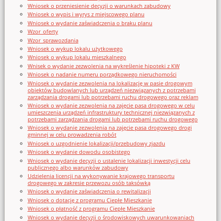
Wniosek o przeniesienie decyzji o warunkach zabudowy
Wniosek o wypis i wyrys z miejscowego planu
Wniosek o wydanie zaświadczenia o braku planu
Wzor_oferty
Wzor_sprawozdania
Wniosek o wykup lokalu użytkowego
Wniosek o wykup lokalu mieszkalnego
Wnisek o wydanie zezwolenia na wykreślenie hipoteki z KW
Wniosek o nadanie numeru porządkowego nieruchomości
Wniosek o wydanie zezwolenia na lokalizację w pasie drogowym
obiektów budowlanych lub urządzeń niezwiązanych z potrzebami
zarządzania drogami lub potrzebami ruchu drogowego oraz reklam
Wniosek o wydanie zezwolenia na zajęcie pasa drogowego w celu
umieszczenia urządzeń infrastruktury technicznej niezwiązanych z
potrzebami zarządzania drogami lub potrzebami ruchu drogowego
Wniosek o wydanie zezwolenia na zajęcie pasa drogowego drogi
gminnej w celu prowadzenia robót
Wniosek o uzgodnienie lokalizacji/przebudowy zjazdu
Wniosek o wydanie dowodu osobistego
Wniosek o wydanie decyzji o ustalenie lokalizacji inwestycji celu
publicznego albo warunków zabudowy
Udzielenia licencji na wykonywanie krajowego transportu
drogowego w zakresie przewozu osób taksówką
Wniosek o wydanie zaświadczenia o rewitalizacji
Wniosek o dotację z programu Ciepłe Mieszkanie
Wniosek o płatność z programu Ciepłe Mieszkanie
Wniosek o wydanie decyzji o środowiskowych uwarunkowaniach