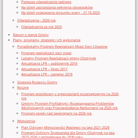
Pierwsze oświadczenie radnego
Na dzień zaprzestania pełnienia obowiązków
Na dzień rozwiązania stosunku pracy - 27.10.2025
Oświadczenia - 2026 rok
Oświadczenia za rok 2025
Raport o stanie Gminy
Plany, programy, strategie i ich wykonanie
Ponadlokalny Program Rewitalizacji Miast Sieci Cittaslow
Program rewitalizacji sieci miast
Lokalny Program Rewitalizacji gminy Olsztynek
Aktualizacja LPR – październik 2016
Aktualizacja LPR – lipiec 2017
Aktualizacja LPR – czerwiec 2018
Strategia Rozwoju Gminy
Roczne
Program współpracy z organizacjami pozarządowymi na 2026
rok
Gminny Program Profilaktyki i Rozwiązywania Problemów
Alkoholowych oraz Przeciwdziałania Narkomanii na 2026 rok
Program opieki nad zwierzętami na 2026 rok
Wieloletnie
Plan Odnowy Miejscowości Waplewo na lata 2021-2028
Program Ochrony Środowiska dla Gminy Olsztynek na lata
2023-2026 z perspektywą do 2030 roku