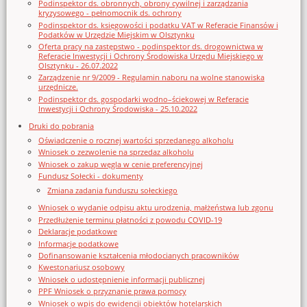
Podinspektor ds. obronnych, obrony cywilnej i zarządzania
kryzysowego - pełnomocnik ds. ochrony
Podinspektor ds. księgowości i podatku VAT w Referacie Finansów i
Podatków w Urzędzie Miejskim w Olsztynku
Oferta pracy na zastępstwo - podinspektor ds. drogownictwa w
Referacie Inwestycji i Ochrony Środowiska Urzędu Miejskiego w
Olsztynku - 26.07.2022
Zarządzenie nr 9/2009 - Regulamin naboru na wolne stanowiska
urzędnicze.
Podinspektor ds. gospodarki wodno–ściekowej w Referacie
Inwestycji i Ochrony Środowiska - 25.10.2022
Druki do pobrania
Oświadczenie o rocznej wartości sprzedanego alkoholu
Wniosek o zezwolenie na sprzedaz alkoholu
Wniosek o zakup węgla w cenie preferencyjnej
Fundusz Sołecki - dokumenty
Zmiana zadania funduszu sołeckiego
Wniosek o wydanie odpisu aktu urodzenia, małżeństwa lub zgonu
Przedłużenie terminu płatności z powodu COVID-19
Deklaracje podatkowe
Informacje podatkowe
Dofinansowanie kształcenia młodocianych pracowników
Kwestonariusz osobowy
Wniosek o udostępnienie informacji publicznej
PPF Wniosek o przyznanie prawa pomocy
Wniosek o wpis do ewidencji obiektów hotelarskich