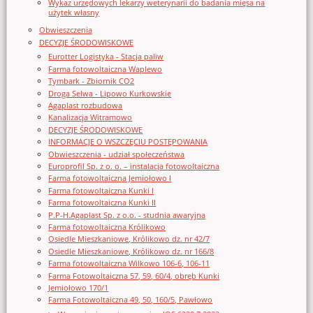
Wykaz urzędowych lekarzy weterynarii do badania mięsa na
użytek własny
Obwieszczenia
DECYZJE ŚRODOWISKOWE
Eurotter Logistyka - Stacja paliw
Farma fotowoltaiczna Waplewo
Tymbark - Zbiornik CO2
Droga Selwa - Lipowo Kurkowskie
Agaplast rozbudowa
Kanalizacja Witramowo
DECYZJE ŚRODOWISKOWE
INFORMACJE O WSZCZĘCIU POSTĘPOWANIA
Obwieszczenia - udział społeczeństwa
Europrofil Sp. z o. o. – instalacja fotowoltaiczna
Farma fotowoltaiczna Jemiołowo I
Farma fotowoltaiczna Kunki I
Farma fotowoltaiczna Kunki II
P.P-H.Agaplast Sp. z o.o. - studnia awaryjna
Farma fotowoltaiczna Królikowo
Osiedle Mieszkaniowe, Królikowo dz. nr 42/7
Osiedle Mieszkaniowe, Królikowo dz. nr 166/8
Farma fotowoltaiczna Wilkowo 106-6, 106-11
Farma Fotowoltaiczna 57, 59, 60/4, obręb Kunki
Jemiołowo 170/1
Farma Fotowoltaiczna 49, 50, 160/5, Pawłowo