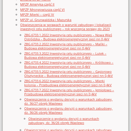
MPZP Ameryka-część II
MPZP Mrongowiusza-część VI
MPZP Mierki – część IV
MPZP ul. Grunwaldzka i Mazurska
Obwieszczenia w sprawach o warunki zabudowy i lokalizacji
inwestycji celu publicznego – rok wszczęcia sprawy do 2023
ZBG.6733.1.2022 Inwestycja celu publicznego – Nowa Wieś
Ostródzka – Budowa elektroenergetycznej sieci nn 0,4kV
ZBG.6733.2.2022 Inwestycja celu publicznego – Mańki –
Budowa elektroenergetycznej sieci nn 0,4kV
ZBG.6733.3.2022 Inwestycja celu publicznego – Lutek –
Budowa elektroenergetycznej sieci nn 0,4kV
ZBG.6733.4.2022 Inwestycja celu publicznego – Królikowo –
Budowa elektroenergetycznej sieci nn 0,4kV
ZBG.6733.5.2022 Inwestycja celu publicznego – Gąsiorowo
Olsztyneckie – Budowa elektroenergetycznej sieci nn 0,4kV
ZBG.6733.6.2022 Inwestycja celu publicznego – Mierki
kolonia – Przebudowa elektroenergetycznej sieci nn 0,4kV
ZBG.6733.7.2022 Inwestycja celu publicznego – Jemiołowo –
Przebudowa elektroenergetycznej sieci nn 0,4kV
Obwieszczenie o wydaniu decyzji o warunkach zabudowy,
dz. 36/27 obręb Waplewo
Obwieszczenie o wydaniu decyzji o warunkach zabudowy,
dz. 36/26 obręb Waplewo
Obwieszczenie o wydaniu decyzji o warunkach
zabudowy, dz. 36/26 obręb Waplewo
Obwieszczenie o wydaniu decyzji o warunkach zabudowy,