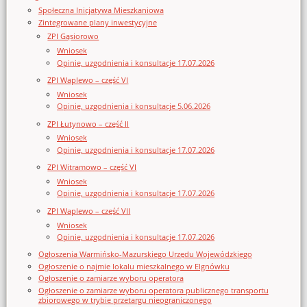
Społeczna Inicjatywa Mieszkaniowa
Zintegrowane plany inwestycyjne
ZPI Gąsiorowo
Wniosek
Opinie, uzgodnienia i konsultacje 17.07.2026
ZPI Waplewo – część VI
Wniosek
Opinie, uzgodnienia i konsultacje 5.06.2026
ZPI Łutynowo – część II
Wniosek
Opinie, uzgodnienia i konsultacje 17.07.2026
ZPI Witramowo – część VI
Wniosek
Opinie, uzgodnienia i konsultacje 17.07.2026
ZPI Waplewo – część VII
Wniosek
Opinie, uzgodnienia i konsultacje 17.07.2026
Ogłoszenia Warmińsko-Mazurskiego Urzędu Wojewódzkiego
Ogłoszenie o najmie lokalu mieszkalnego w Elgnówku
Ogłoszenie o zamiarze wyboru operatora
Ogłoszenie o zamiarze wyboru operatora publicznego transportu
zbiorowego w trybie przetargu nieograniczonego