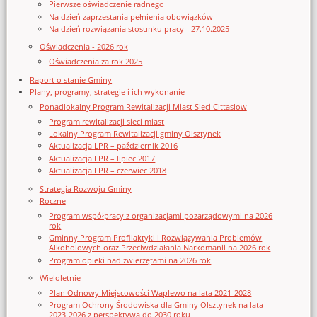
Pierwsze oświadczenie radnego
Na dzień zaprzestania pełnienia obowiązków
Na dzień rozwiązania stosunku pracy - 27.10.2025
Oświadczenia - 2026 rok
Oświadczenia za rok 2025
Raport o stanie Gminy
Plany, programy, strategie i ich wykonanie
Ponadlokalny Program Rewitalizacji Miast Sieci Cittaslow
Program rewitalizacji sieci miast
Lokalny Program Rewitalizacji gminy Olsztynek
Aktualizacja LPR – październik 2016
Aktualizacja LPR – lipiec 2017
Aktualizacja LPR – czerwiec 2018
Strategia Rozwoju Gminy
Roczne
Program współpracy z organizacjami pozarządowymi na 2026
rok
Gminny Program Profilaktyki i Rozwiązywania Problemów
Alkoholowych oraz Przeciwdziałania Narkomanii na 2026 rok
Program opieki nad zwierzętami na 2026 rok
Wieloletnie
Plan Odnowy Miejscowości Waplewo na lata 2021-2028
Program Ochrony Środowiska dla Gminy Olsztynek na lata
2023-2026 z perspektywą do 2030 roku