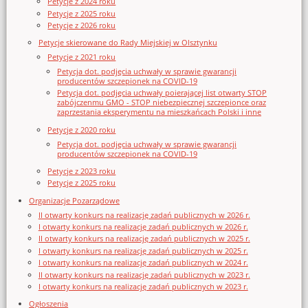
Petycje z 2024 roku
Petycje z 2025 roku
Petycje z 2026 roku
Petycje skierowane do Rady Miejskiej w Olsztynku
Petycje z 2021 roku
Petycja dot. podjęcia uchwały w sprawie gwarancji
producentów szczepionek na COVID-19
Petycja dot. podjęcia uchwały poierającej list otwarty STOP
zabójczenmu GMO - STOP niebezpiecznej szczepionce oraz
zaprzestania eksperymentu na mieszkańcach Polski i inne
Petycje z 2020 roku
Petycja dot. podjęcia uchwały w sprawie gwarancji
producentów szczepionek na COVID-19
Petycje z 2023 roku
Petycje z 2025 roku
Organizacje Pozarządowe
II otwarty konkurs na realizację zadań publicznych w 2026 r.
I otwarty konkurs na realizację zadań publicznych w 2026 r.
II otwarty konkurs na realizację zadań publicznych w 2025 r.
I otwarty konkurs na realizację zadań publicznych w 2025 r.
I otwarty konkurs na realizację zadań publicznych w 2024 r.
II otwarty konkurs na realizację zadań publicznych w 2023 r.
I otwarty konkurs na realizację zadań publicznych w 2023 r.
Ogłoszenia