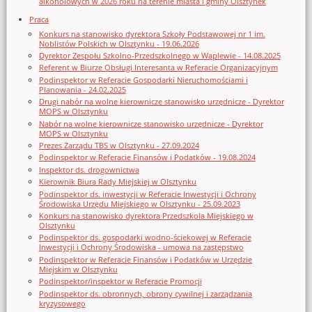
alkoholowych w 2026 roku na terenie miasta i gminy Olsztynek
Praca
Konkurs na stanowisko dyrektora Szkoły Podstawowej nr 1 im.
Noblistów Polskich w Olsztynku - 19.06.2026
Dyrektor Zespołu Szkolno-Przedszkolnego w Waplewie - 14.08.2025
Referent w Biurze Obsługi Interesanta w Referacie Organizacyjnym
Podinspektor w Referacie Gospodarki Nieruchomościami i
Planowania - 24.02.2025
Drugi nabór na wolne kierownicze stanowisko urzędnicze - Dyrektor
MOPS w Olsztynku
Nabór na wolne kierownicze stanowisko urzędnicze - Dyrektor
MOPS w Olsztynku
Prezes Zarządu TBS w Olsztynku - 27.09.2024
Podinspektor w Referacie Finansów i Podatków - 19.08.2024
Inspektor ds. drogownictwa
Kierownik Biura Rady Miejskiej w Olsztynku
Podinspektor ds. inwestycji w Referacie Inwestycji i Ochrony
Środowiska Urzędu Miejskiego w Olsztynku - 25.09.2023
Konkurs na stanowisko dyrektora Przedszkola Miejskiego w
Olsztynku
Podinspektor ds. gospodarki wodno-ściekowej w Referacie
Inwestycji i Ochrony Środowiska - umowa na zastępstwo
Podinspektor w Referacie Finansów i Podatków w Urzędzie
Miejskim w Olsztynku
Podinspektor/inspektor w Referacie Promocji
Podinspektor ds. obronnych, obrony cywilnej i zarządzania
kryzysowego