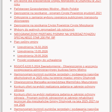
Dni wolne dla pracowników Urzędu Miejskiego w Olsztynku w 2021
roku
Państwowe Gospodarstwo Wodne - Wody Polskie
Zaproszenie na spotkanie - program Czyste Powietrze grudzień 2021
Ogłoszenie o zamiarze wyboru operatora publicznego transportu
zbiorowego
Zaproszenie na spotkania Czyste Powietrze Czyste Mieszkanie
Wybory do walnych zgromadzeń izb rolniczych
NIEOGRANICZONY PRZETARG PISEMNY NA SPRZEDAŻ POJAZDU
SPECJALNEGO STAR 200 PM 18P
Plan ogólny gminy
Uzgodnienia 16.02.2026
Uzgodnienia 13.05.2026
Uzgodnienia 29.05.2026
Projekt przekazany do uchwalenia
RGGIOŚ.6220.5.2024 Zawiadomienie - Obwieszczenie o wszczęciu
postępowania administracyjnego budowa farmy Mielno
Harmonogram kontroli punktów sprzedaży i podawania napojów
alkoholowych w 2025 roku na terenie miasta i gminy Olsztynek
Obwieszczenia Marszałka województwa Warmińsko-Mazurskiego
Konkurs ofert na wybór realizatora zadania w zakresie ochrony
zdrowia
Konkurs ofert na wybór realizatora zadania w zakresie ochrony
zdrowia - Program polityki zdrowotnej w zakresie rehabilitacji
leczniczej dla mieszkańców Gminy Olsztynek na lata 2025-2027 na
rok 2026
Harmonogram kontroli punktów sprzedaży i podawania napojów