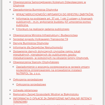
Obwieszczenia Samorządowego Kolegium Odwoławczego w
Olsztynie
Zawiadomienia Burmistrza Olsztynka
WYKAZ NIERUCHOMOŚCI WPISANYCH DO REJESTRU ZABYTKÓW.
Informacja na podstawie art. 37 ust. 1 pkt 2 ustawy o finansach
publicznych - m.in. wykonanie budżetu JST umorzenia pomoc
publiczna.
II Konkurs na realizację zadania publicznego
Obwieszczenia Ministra Infrastruktury i Budwonictwa
Sprzedaż pojazdu Volkswagen Transporter T4
Decyzje Burmistrza Olsztynka
Informacje dla Zarządców Nieruchomości
Zestawienie danych dotyczących czynszów najmu lokali
mieszkalnych, nienależących do publicznego zasobu
mieszkaniowego, w położonych na obszarze Gminy Olsztynek.
Obwieszczenia Starosty Olsztyńskiego
Zawiadomienie o wszczęciu postępowania w sprawie zmiany
pozwolenia zintegrowanego na prowadzenie instalacji
NUTRIPOL Sp. z o.o.
Ogłoszenia sprzedażowe
Ogłoszenia sprzedażowe
Uchwała reklamowa
Regionalny Zarząd Gospodarki Wodnej w Białymstoku
INFORMACJA O OPŁACIE ZA ZMNIEJSZENIE NATURALNEJ RETENCJI
TERENOWEJ