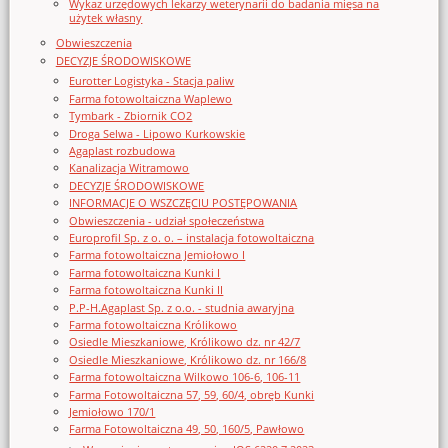
Wykaz urzędowych lekarzy weterynarii do badania mięsa na
użytek własny
Obwieszczenia
DECYZJE ŚRODOWISKOWE
Eurotter Logistyka - Stacja paliw
Farma fotowoltaiczna Waplewo
Tymbark - Zbiornik CO2
Droga Selwa - Lipowo Kurkowskie
Agaplast rozbudowa
Kanalizacja Witramowo
DECYZJE ŚRODOWISKOWE
INFORMACJE O WSZCZĘCIU POSTĘPOWANIA
Obwieszczenia - udział społeczeństwa
Europrofil Sp. z o. o. – instalacja fotowoltaiczna
Farma fotowoltaiczna Jemiołowo I
Farma fotowoltaiczna Kunki I
Farma fotowoltaiczna Kunki II
P.P-H.Agaplast Sp. z o.o. - studnia awaryjna
Farma fotowoltaiczna Królikowo
Osiedle Mieszkaniowe, Królikowo dz. nr 42/7
Osiedle Mieszkaniowe, Królikowo dz. nr 166/8
Farma fotowoltaiczna Wilkowo 106-6, 106-11
Farma Fotowoltaiczna 57, 59, 60/4, obręb Kunki
Jemiołowo 170/1
Farma Fotowoltaiczna 49, 50, 160/5, Pawłowo