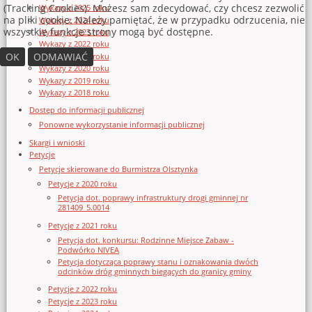
(Tracking Cookies). Możesz sam zdecydować, czy chcesz zezwolić
Wykazy z 2025 roku
na pliki cookie. Należy pamiętać, że w przypadku odrzucenia, nie
Wykazy z 2024 roku
wszystkie funkcje strony mogą być dostępne.
Wykazy z 2023 roku
Wykazy z 2022 roku
OK
ODMAWIAĆ
Wykazy z 2021 roku
Wykazy z 2020 roku
Wykazy z 2019 roku
Wykazy z 2018 roku
Dostęp do informacji publicznej
Ponowne wykorzystanie informacji publicznej
Skargi i wnioski
Petycje
Petycje skierowane do Burmistrza Olsztynka
Petycje z 2020 roku
Petycja dot. poprawy infrastruktury drogi gminnej nr
281409_5.0014
Petycje z 2021 roku
Petycja dot. konkursu: Rodzinne Miejsce Zabaw -
Podwórko NIVEA
Petycja dotycząca poprawy stanu i oznakowania dwóch
odcinków dróg gminnych biegących do granicy gminy
Petycje z 2022 roku
Petycje z 2023 roku