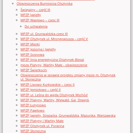
Obwieszczenia Burmistrza Olsztynka
Świętajny – część III
MPZP Jagiełły
MPZP Waplewo – czesc III
Do uchwalenia
MPZP ul. Grunwaldzka-czesc III
MPZP Olsztynek ul. Mrongowiusza – część V
MPZP Mierki
MPZP Jeziorna i Jagielly
MPZP Sosnowa
MPZP linia energetyczna Olsztynek-Biesal
mpzp Platyny, Warlity Małe - obwieszczenie
MPZP Świerkocin
Obwieszczenie w sprawie projektu zmiany mpzp m. Olsztynek
ul. Słoneczna
MPZP Lipowo Kurkowskie – czesc II
MPZP Jemiołowo – część II
MPZP ul. Leśna do węzła Olsztynek Wschód
MPZP Platyny, Warlity, Wigwałd, Gaj, Drwęck
MPZP Łutynowo
MPZP Pawłowo
MPZP Jagielly, Strazacka, Grunwaldzka, Mazurska, Warszawska
MPZP Platyny i Warlity Małe
MPZP Olsztynek ul. Poranna
MPZP Słoneczna