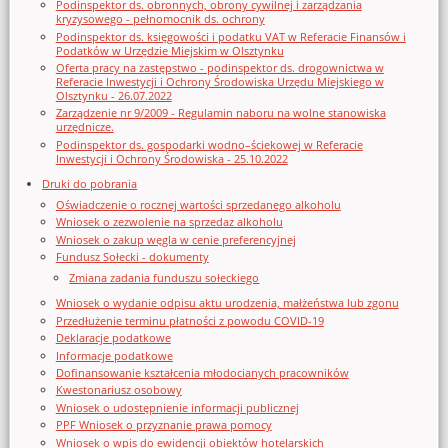
Podinspektor ds. obronnych, obrony cywilnej i zarządzania
kryzysowego - pełnomocnik ds. ochrony
Podinspektor ds. księgowości i podatku VAT w Referacie Finansów i
Podatków w Urzędzie Miejskim w Olsztynku
Oferta pracy na zastępstwo - podinspektor ds. drogownictwa w
Referacie Inwestycji i Ochrony Środowiska Urzędu Miejskiego w
Olsztynku - 26.07.2022
Zarządzenie nr 9/2009 - Regulamin naboru na wolne stanowiska
urzędnicze.
Podinspektor ds. gospodarki wodno–ściekowej w Referacie
Inwestycji i Ochrony Środowiska - 25.10.2022
Druki do pobrania
Oświadczenie o rocznej wartości sprzedanego alkoholu
Wniosek o zezwolenie na sprzedaz alkoholu
Wniosek o zakup węgla w cenie preferencyjnej
Fundusz Sołecki - dokumenty
Zmiana zadania funduszu sołeckiego
Wniosek o wydanie odpisu aktu urodzenia, małżeństwa lub zgonu
Przedłużenie terminu płatności z powodu COVID-19
Deklaracje podatkowe
Informacje podatkowe
Dofinansowanie kształcenia młodocianych pracowników
Kwestonariusz osobowy
Wniosek o udostępnienie informacji publicznej
PPF Wniosek o przyznanie prawa pomocy
Wniosek o wpis do ewidencji obiektów hotelarskich