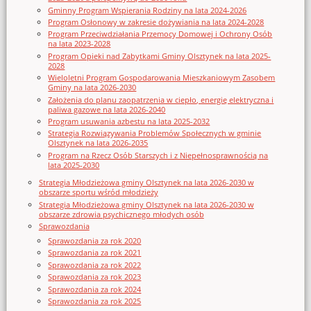
Gminny Program Wspierania Rodziny na lata 2024-2026
Program Osłonowy w zakresie dożywiania na lata 2024-2028
Program Przeciwdziałania Przemocy Domowej i Ochrony Osób
na lata 2023-2028
Program Opieki nad Zabytkami Gminy Olsztynek na lata 2025-
2028
Wieloletni Program Gospodarowania Mieszkaniowym Zasobem
Gminy na lata 2026-2030
Założenia do planu zaopatrzenia w ciepło, energię elektryczna i
paliwa gazowe na lata 2026-2040
Program usuwania azbestu na lata 2025-2032
Strategia Rozwiązywania Problemów Społecznych w gminie
Olsztynek na lata 2026-2035
Program na Rzecz Osób Starszych i z Niepełnosprawnością na
lata 2025-2030
Strategia Młodzieżowa gminy Olsztynek na lata 2026-2030 w
obszarze sportu wśród młodzieży
Strategia Młodzieżowa gminy Olsztynek na lata 2026-2030 w
obszarze zdrowia psychicznego młodych osób
Sprawozdania
Sprawozdania za rok 2020
Sprawozdania za rok 2021
Sprawozdania za rok 2022
Sprawozdania za rok 2023
Sprawozdania za rok 2024
Sprawozdania za rok 2025