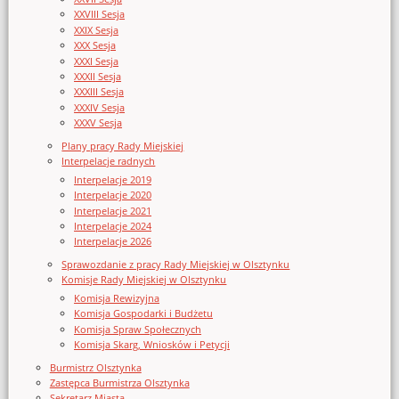
XXVIII Sesja
XXIX Sesja
XXX Sesja
XXXI Sesja
XXXII Sesja
XXXIII Sesja
XXXIV Sesja
XXXV Sesja
Plany pracy Rady Miejskiej
Interpelacje radnych
Interpelacje 2019
Interpelacje 2020
Interpelacje 2021
Interpelacje 2024
Interpelacje 2026
Sprawozdanie z pracy Rady Miejskiej w Olsztynku
Komisje Rady Miejskiej w Olsztynku
Komisja Rewizyjna
Komisja Gospodarki i Budżetu
Komisja Spraw Społecznych
Komisja Skarg, Wniosków i Petycji
Burmistrz Olsztynka
Zastępca Burmistrza Olsztynka
Sekretarz Miasta