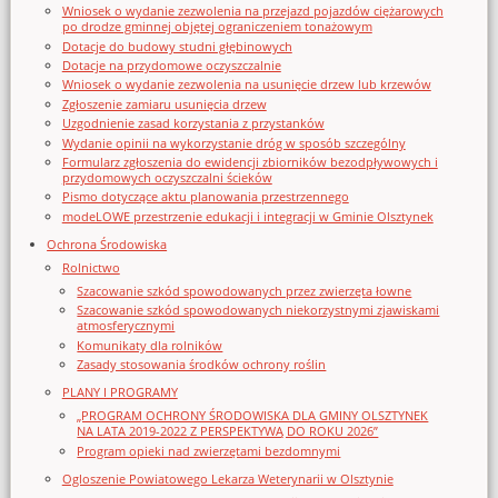
Wniosek o wydanie zezwolenia na przejazd pojazdów ciężarowych
po drodze gminnej objętej ograniczeniem tonażowym
Dotacje do budowy studni głębinowych
Dotacje na przydomowe oczyszczalnie
Wniosek o wydanie zezwolenia na usunięcie drzew lub krzewów
Zgłoszenie zamiaru usunięcia drzew
Uzgodnienie zasad korzystania z przystanków
Wydanie opinii na wykorzystanie dróg w sposób szczególny
Formularz zgłoszenia do ewidencji zbiorników bezodpływowych i
przydomowych oczyszczalni ścieków
Pismo dotyczące aktu planowania przestrzennego
modeLOWE przestrzenie edukacji i integracji w Gminie Olsztynek
Ochrona Środowiska
Rolnictwo
Szacowanie szkód spowodowanych przez zwierzęta łowne
Szacowanie szkód spowodowanych niekorzystnymi zjawiskami
atmosferycznymi
Komunikaty dla rolników
Zasady stosowania środków ochrony roślin
PLANY I PROGRAMY
„PROGRAM OCHRONY ŚRODOWISKA DLA GMINY OLSZTYNEK
NA LATA 2019-2022 Z PERSPEKTYWĄ DO ROKU 2026”
Program opieki nad zwierzętami bezdomnymi
Ogloszenie Powiatowego Lekarza Weterynarii w Olsztynie