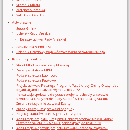
Skarbnik Miasta
Zastępca Skarbnika
Sołectwa i Osiedla
Akty prawne
Statut Gminy
Uchwały Rady Miejskiej
Rejestry uchwał Rady Miejskiej
Zarządzenia Burmistrza
Dziennik Urzędowy Województwa Warmińsko-Mazurskiego
Konsultacje społeczne
Statut Młodzieżowej Rady Miejskiej
Zmiany w statucie MRM
Podział sołectwa Łutynowo
Podział sołectwa Pawłowo
Projekt uchwały Rocznego Programu Współpracy Gminy Olsztynek z
organizacjami pozarządowymi na rok 2022
Konsultacje społeczne dotyczące projektu uchwały w sprawie
utworzenia Olsztyneckiej Rady Seniorów i nadania jej Statutu
Zmiany rodzaju miejscowości Kąpity
Zmiany rodzaju miejscowości Spoguny
Projekty statutów sołectw gminy Olsztynek
Konsultacje projektu „Programu Ochrony Środowiska dla Gminy
Olsztynek na lata 2023-2026 z perspektywą do roku 2030
Konsultacje w sprawie projektu uchwały Rocznego Programu