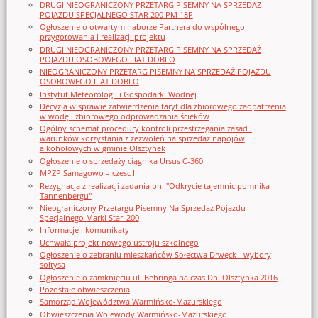
DRUGI NIEOGRANICZONY PRZETARG PISEMNY NA SPRZEDAŻ
POJAZDU SPECJALNEGO STAR 200 PM 18P
Ogłoszenie o otwartym naborze Partnera do wspólnego
przygotowania i realizacji projektu
DRUGI NIEOGRANICZONY PRZETARG PISEMNY NA SPRZEDAŻ
POJAZDU OSOBOWEGO FIAT DOBLO
NIEOGRANICZONY PRZETARG PISEMNY NA SPRZEDAŻ POJAZDU
OSOBOWEGO FIAT DOBLO
Instytut Meteorologii i Gospodarki Wodnej
Decyzja w sprawie zatwierdzenia taryf dla zbiorowego zaopatrzenia
w wodę i zbiorowego odprowadzania ścieków
Ogólny schemat procedury kontroli przestrzegania zasad i
warunków korzystania z zezwoleń na sprzedaż napojów
alkoholowych w gminie Olsztynek
Ogłoszenie o sprzedaży ciągnika Ursus C-360
MPZP Samagowo – czesc I
Rezygnacja z realizacji zadania pn. "Odkrycie tajemnic pomnika
Tannenbergu"
Nieograniczony Przetargu Pisemny Na Sprzedaż Pojazdu
Specjalnego Marki Star_200
Informacje i komunikaty
Uchwała projekt nowego ustroju szkolnego
Ogłoszenie o zebraniu mieszkańców Sołectwa Drwęck - wybory
sołtysa
Ogłoszenie o zamknięciu ul. Behringa na czas Dni Olsztynka 2016
Pozostałe obwieszczenia
Samorząd Województwa Warmińsko-Mazurskiego
Obwieszczenia Wojewody Warmińsko-Mazurskiego