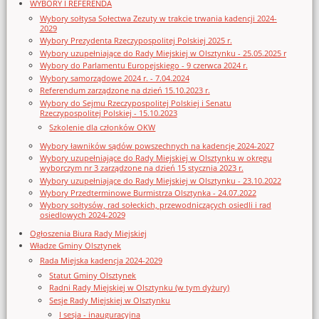
WYBORY I REFERENDA
Wybory sołtysa Sołectwa Zezuty w trakcie trwania kadencji 2024-
2029
Wybory Prezydenta Rzeczypospolitej Polskiej 2025 r.
Wybory uzupełniające do Rady Miejskiej w Olsztynku - 25.05.2025 r
Wybory do Parlamentu Europejskiego - 9 czerwca 2024 r.
Wybory samorządowe 2024 r. - 7.04.2024
Referendum zarządzone na dzień 15.10.2023 r.
Wybory do Sejmu Rzeczypospolitej Polskiej i Senatu
Rzeczypospolitej Polskiej - 15.10.2023
Szkolenie dla członków OKW
Wybory ławników sądów powszechnych na kadencję 2024-2027
Wybory uzupełniające do Rady Miejskiej w Olsztynku w okręgu
wyborczym nr 3 zarządzone na dzień 15 stycznia 2023 r.
Wybory uzupełniające do Rady Miejskiej w Olsztynku - 23.10.2022
Wybory Przedterminowe Burmistrza Olsztynka - 24.07.2022
Wybory sołtysów, rad sołeckich, przewodniczących osiedli i rad
osiedlowych 2024-2029
Ogłoszenia Biura Rady Miejskiej
Władze Gminy Olsztynek
Rada Miejska kadencja 2024-2029
Statut Gminy Olsztynek
Radni Rady Miejskiej w Olsztynku (w tym dyżury)
Sesje Rady Miejskiej w Olsztynku
I sesja - inauguracyjna