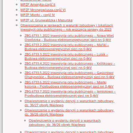
MPZP Ameryka-część II
MPZP Mrongowiusza-część VI
MPZP Mierki – część IV
MPZP ul. Grunwaldzka i Mazurska
Obwieszczenia w sprawach o warunki zabudowy i lokalizacji
inwestycji celu publicznego – rok wszczęcia sprawy do 2023
ZBG.6733.1.2022 Inwestycja celu publicznego – Nowa Wieś
Ostródzka – Budowa elektroenergetycznej sieci nn 0,4kV
ZBG.6733.2.2022 Inwestycja celu publicznego – Mańki –
Budowa elektroenergetycznej sieci nn 0,4kV
ZBG.6733.3.2022 Inwestycja celu publicznego – Lutek –
Budowa elektroenergetycznej sieci nn 0,4kV
ZBG.6733.4.2022 Inwestycja celu publicznego – Królikowo –
Budowa elektroenergetycznej sieci nn 0,4kV
ZBG.6733.5.2022 Inwestycja celu publicznego – Gąsiorowo
Olsztyneckie – Budowa elektroenergetycznej sieci nn 0,4kV
ZBG.6733.6.2022 Inwestycja celu publicznego – Mierki
kolonia – Przebudowa elektroenergetycznej sieci nn 0,4kV
ZBG.6733.7.2022 Inwestycja celu publicznego – Jemiołowo –
Przebudowa elektroenergetycznej sieci nn 0,4kV
Obwieszczenie o wydaniu decyzji o warunkach zabudowy,
dz. 36/27 obręb Waplewo
Obwieszczenie o wydaniu decyzji o warunkach zabudowy,
dz. 36/26 obręb Waplewo
Obwieszczenie o wydaniu decyzji o warunkach
zabudowy, dz. 36/26 obręb Waplewo
Obwieszczenie o wydaniu decyzji o warunkach zabudowy,