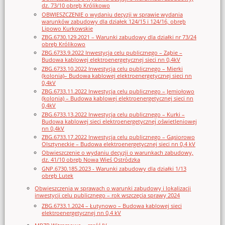
dz. 73/10 obręb Królikowo
OBWIESZCZENIE o wydaniu decyzji w sprawie wydania
warunków zabudowy dla działek 124/15 i 124/16, obręb
Lipowo Kurkowskie
ZBG.6730.129.2021 – Warunki zabudowy dla działki nr 73/24
obręb Królikowo
ZBG.6733.9.2022 Inwestycja celu publicznego – Ząbie –
Budowa kablowej elektroenergetycznej sieci nn 0,4kV
ZBG.6733.10.2022 Inwestycja celu publicznego – Mierki
(kolonia)– Budowa kablowej elektroenergetycznej sieci nn
0,4kV
ZBG.6733.11.2022 Inwestycja celu publicznego – Jemiołowo
(kolonia) – Budowa kablowej elektroenergetycznej sieci nn
0,4kV
ZBG.6733.13.2022 Inwestycja celu publicznego – Kurki –
Budowa kablowej sieci elektroenergetycznej oświetleniowej
nn 0,4kV
ZBG.6733.17.2022 Inwestycja celu publicznego – Gąsiorowo
Olsztyneckie – Budowa elektroenergetycznej sieci nn 0,4 kV
Obwieszczenie o wydaniu decyzji o warunkach zabudowy,
dz. 41/10 obręb Nowa Wieś Ostródzka
GNP.6730.185.2023 - Warunki zabudowy dla działki 1/13
obręb Lutek
Obwieszczenia w sprawach o warunki zabudowy i lokalizacji
inwestycji celu publicznego – rok wszczęcia sprawy 2024
ZBG.6733.1.2024 – Łutynowo – Budowa kablowej sieci
elektroenergetycznej nn 0,4 kV