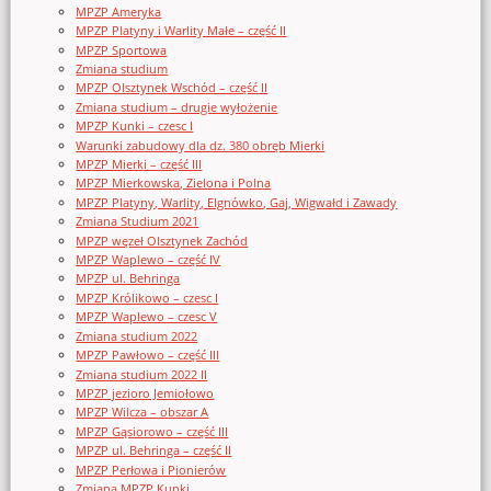
MPZP Ameryka
MPZP Platyny i Warlity Małe – część II
MPZP Sportowa
Zmiana studium
MPZP Olsztynek Wschód – część II
Zmiana studium – drugie wyłożenie
MPZP Kunki – czesc I
Warunki zabudowy dla dz. 380 obręb Mierki
MPZP Mierki – część III
MPZP Mierkowska, Zielona i Polna
MPZP Platyny, Warlity, Elgnówko, Gaj, Wigwałd i Zawady
Zmiana Studium 2021
MPZP węzeł Olsztynek Zachód
MPZP Waplewo – część IV
MPZP ul. Behringa
MPZP Królikowo – czesc I
MPZP Waplewo – czesc V
Zmiana studium 2022
MPZP Pawłowo – część III
Zmiana studium 2022 II
MPZP jezioro Jemiołowo
MPZP Wilcza – obszar A
MPZP Gąsiorowo – część III
MPZP ul. Behringa – część II
MPZP Perłowa i Pionierów
Zmiana MPZP Kunki