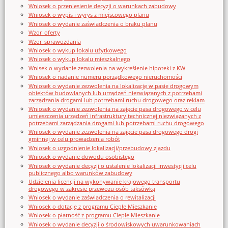
Wniosek o przeniesienie decyzji o warunkach zabudowy
Wniosek o wypis i wyrys z miejscowego planu
Wniosek o wydanie zaświadczenia o braku planu
Wzor_oferty
Wzor_sprawozdania
Wniosek o wykup lokalu użytkowego
Wniosek o wykup lokalu mieszkalnego
Wnisek o wydanie zezwolenia na wykreślenie hipoteki z KW
Wniosek o nadanie numeru porządkowego nieruchomości
Wniosek o wydanie zezwolenia na lokalizację w pasie drogowym
obiektów budowlanych lub urządzeń niezwiązanych z potrzebami
zarządzania drogami lub potrzebami ruchu drogowego oraz reklam
Wniosek o wydanie zezwolenia na zajęcie pasa drogowego w celu
umieszczenia urządzeń infrastruktury technicznej niezwiązanych z
potrzebami zarządzania drogami lub potrzebami ruchu drogowego
Wniosek o wydanie zezwolenia na zajęcie pasa drogowego drogi
gminnej w celu prowadzenia robót
Wniosek o uzgodnienie lokalizacji/przebudowy zjazdu
Wniosek o wydanie dowodu osobistego
Wniosek o wydanie decyzji o ustalenie lokalizacji inwestycji celu
publicznego albo warunków zabudowy
Udzielenia licencji na wykonywanie krajowego transportu
drogowego w zakresie przewozu osób taksówką
Wniosek o wydanie zaświadczenia o rewitalizacji
Wniosek o dotację z programu Ciepłe Mieszkanie
Wniosek o płatność z programu Ciepłe Mieszkanie
Wniosek o wydanie decyzji o środowiskowych uwarunkowaniach