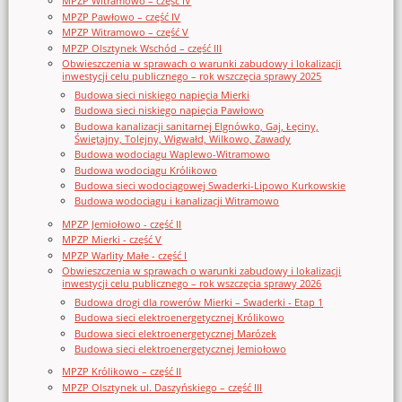
MPZP Witramowo – część IV
MPZP Pawłowo – część IV
MPZP Witramowo – część V
MPZP Olsztynek Wschód – część III
Obwieszczenia w sprawach o warunki zabudowy i lokalizacji
inwestycji celu publicznego – rok wszczęcia sprawy 2025
Budowa sieci niskiego napięcia Mierki
Budowa sieci niskiego napięcia Pawłowo
Budowa kanalizacji sanitarnej Elgnówko, Gaj, Łęciny,
Świętajny, Tolejny, Wigwałd, Wilkowo, Zawady
Budowa wodociągu Waplewo-Witramowo
Budowa wodociągu Królikowo
Budowa sieci wodociągowej Swaderki-Lipowo Kurkowskie
Budowa wodociągu i kanalizacji Witramowo
MPZP Jemiołowo - część II
MPZP Mierki - część V
MPZP Warlity Małe - część I
Obwieszczenia w sprawach o warunki zabudowy i lokalizacji
inwestycji celu publicznego – rok wszczęcia sprawy 2026
Budowa drogi dla rowerów Mierki – Swaderki - Etap 1
Budowa sieci elektroenergetycznej Królikowo
Budowa sieci elektroenergetycznej Marózek
Budowa sieci elektroenergetycznej Jemiołowo
MPZP Królikowo – część II
MPZP Olsztynek ul. Daszyńskiego – część III