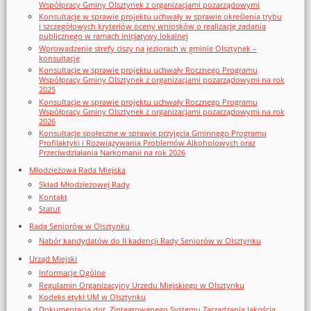
Współpracy Gminy Olsztynek z organizacjami pozarządowymi
Konsultacje w sprawie projektu uchwały w sprawie określenia trybu
i szczegółowych kryteriów oceny wniosków o realizację zadania
publicznego w ramach inicjatywy lokalnej
Wprowadzenie strefy ciszy na jeziorach w gminie Olsztynek –
konsultacje
Konsultacje w sprawie projektu uchwały Rocznego Programu
Współpracy Gminy Olsztynek z organizacjami pozarządowymi na rok
2025
Konsultacje w sprawie projektu uchwały Rocznego Programu
Współpracy Gminy Olsztynek z organizacjami pozarządowymi na rok
2026
Konsultacje społeczne w sprawie przyjęcia Gminnego Programu
Profilaktyki i Rozwiązywania Problemów Alkoholowych oraz
Przeciwdziałania Narkomanii na rok 2026
Młodzieżowa Rada Miejska
Skład Młodzieżowej Rady
Kontakt
Statut
Rada Seniorów w Olsztynku
Nabór kandydatów do II kadencji Rady Seniorów w Olsztynku
Urząd Miejski
Informacje Ogólne
Regulamin Organizacyjny Urzedu Miejskiego w Olsztynku
Kodeks etyki UM w Olsztynku
Dokumentacja dot. Zintegrowanego Systemu Zarządzania Jakością