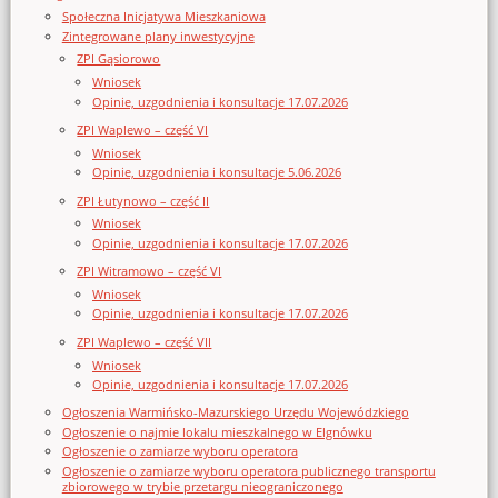
Społeczna Inicjatywa Mieszkaniowa
Zintegrowane plany inwestycyjne
ZPI Gąsiorowo
Wniosek
Opinie, uzgodnienia i konsultacje 17.07.2026
ZPI Waplewo – część VI
Wniosek
Opinie, uzgodnienia i konsultacje 5.06.2026
ZPI Łutynowo – część II
Wniosek
Opinie, uzgodnienia i konsultacje 17.07.2026
ZPI Witramowo – część VI
Wniosek
Opinie, uzgodnienia i konsultacje 17.07.2026
ZPI Waplewo – część VII
Wniosek
Opinie, uzgodnienia i konsultacje 17.07.2026
Ogłoszenia Warmińsko-Mazurskiego Urzędu Wojewódzkiego
Ogłoszenie o najmie lokalu mieszkalnego w Elgnówku
Ogłoszenie o zamiarze wyboru operatora
Ogłoszenie o zamiarze wyboru operatora publicznego transportu
zbiorowego w trybie przetargu nieograniczonego