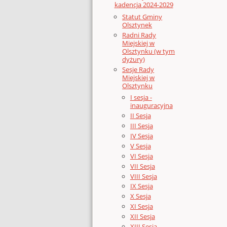
kadencja 2024-2029
Statut Gminy
Olsztynek
Radni Rady
Miejskiej w
Olsztynku (w tym
dyżury)
Sesje Rady
Miejskiej w
Olsztynku
I sesja -
inauguracyjna
II Sesja
III Sesja
IV Sesja
V Sesja
VI Sesja
VII Sesja
VIII Sesja
IX Sesja
X Sesja
XI Sesja
XII Sesja
XIII Sesja