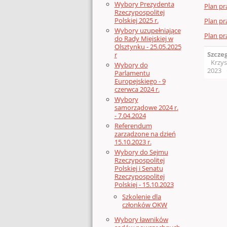
Wybory Prezydenta
Plan pr
Rzeczypospolitej
Polskiej 2025 r.
Plan pr
Wybory uzupełniające
Plan pr
do Rady Miejskiej w
Olsztynku - 25.05.2025
Szcze
r
Krzys
Wybory do
2023
Parlamentu
Europejskiego - 9
czerwca 2024 r.
Wybory
samorządowe 2024 r.
- 7.04.2024
Referendum
zarządzone na dzień
15.10.2023 r.
Wybory do Sejmu
Rzeczypospolitej
Polskiej i Senatu
Rzeczypospolitej
Polskiej - 15.10.2023
Szkolenie dla
członków OKW
Wybory ławników