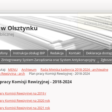
S
 w Olsztynku
blicznej
efony
Instrukcja obsługi BIP
Redakcja
Kontakt
Deklaracja dostę
Zintegrowany System Zarządzania oraz System Antykorupcyjny
Zgłosze
a)
zawartości
tutaj:
MENU
Archiwum
Rada Miejska kadencja 2018-2024 - archiwalne
 Rewizyjna - arch
Plan pracy Komisji Rewizyjnej - 2018-2024
pracy Komisji Rewizyjnej - 2018-2024
acy Komisji Rewizyjnej na 2019 r
acy Komisji Rewizyjnej na 2020 rok
acy Komisji Rewizyjnej na 2021 rok