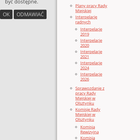
być dostępne.
Plany pracy Rady
Miejskiej
OK
ODMAWIAĆ
Interpelacje
radnych
Interpelacje
2019
Interpelacje
2020
Interpelacje
2021
Interpelacje
2024
Interpelacje
2026
Sprawozdanie z
pracy Rady
Miejskiej w
Olsztynku
Komisje Rady
Miejskiej w
Olsztynku
Komisja
Rewizyjna
Komisja