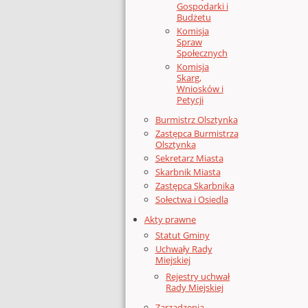
Gospodarki i
Budżetu
Komisja
Spraw
Społecznych
Komisja
Skarg,
Wniosków i
Petycji
Burmistrz Olsztynka
Zastępca Burmistrza
Olsztynka
Sekretarz Miasta
Skarbnik Miasta
Zastępca Skarbnika
Sołectwa i Osiedla
Akty prawne
Statut Gminy
Uchwały Rady
Miejskiej
Rejestry uchwał
Rady Miejskiej
Zarządzenia