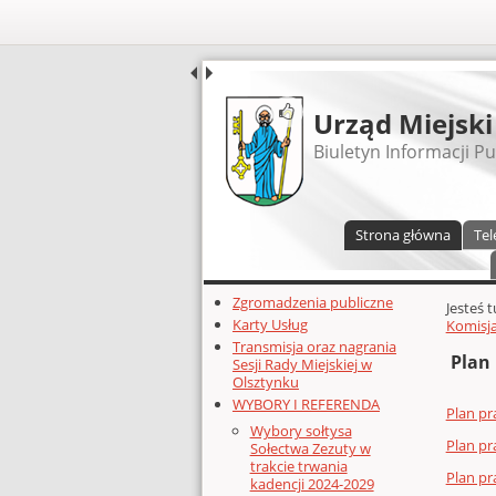
UDOSTĘPNIJ
Urząd Miejski
Biuletyn Informacji Pu
Menu główne
Strona główna
Tel
Dodatkowe zasoby (lewa kolumn
Zgromadzenia publiczne
Głównej 
Jesteś 
Karty Usług
Komisja
Transmisja oraz nagrania
Plan 
Sesji Rady Miejskiej w
Olsztynku
WYBORY I REFERENDA
Plan pr
Wybory sołtysa
Plan pr
Sołectwa Zezuty w
trakcie trwania
Plan pr
kadencji 2024-2029