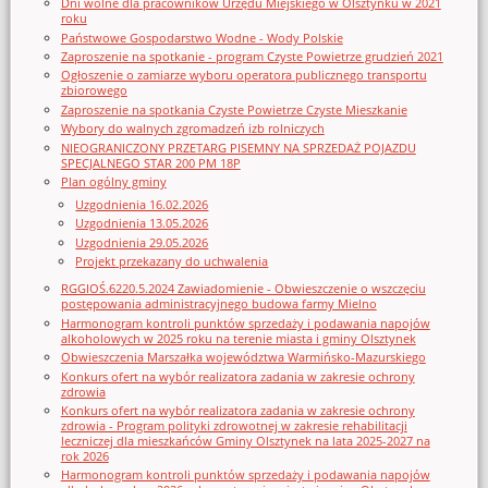
Dni wolne dla pracowników Urzędu Miejskiego w Olsztynku w 2021
roku
Państwowe Gospodarstwo Wodne - Wody Polskie
Zaproszenie na spotkanie - program Czyste Powietrze grudzień 2021
Ogłoszenie o zamiarze wyboru operatora publicznego transportu
zbiorowego
Zaproszenie na spotkania Czyste Powietrze Czyste Mieszkanie
Wybory do walnych zgromadzeń izb rolniczych
NIEOGRANICZONY PRZETARG PISEMNY NA SPRZEDAŻ POJAZDU
SPECJALNEGO STAR 200 PM 18P
Plan ogólny gminy
Uzgodnienia 16.02.2026
Uzgodnienia 13.05.2026
Uzgodnienia 29.05.2026
Projekt przekazany do uchwalenia
RGGIOŚ.6220.5.2024 Zawiadomienie - Obwieszczenie o wszczęciu
postępowania administracyjnego budowa farmy Mielno
Harmonogram kontroli punktów sprzedaży i podawania napojów
alkoholowych w 2025 roku na terenie miasta i gminy Olsztynek
Obwieszczenia Marszałka województwa Warmińsko-Mazurskiego
Konkurs ofert na wybór realizatora zadania w zakresie ochrony
zdrowia
Konkurs ofert na wybór realizatora zadania w zakresie ochrony
zdrowia - Program polityki zdrowotnej w zakresie rehabilitacji
leczniczej dla mieszkańców Gminy Olsztynek na lata 2025-2027 na
rok 2026
Harmonogram kontroli punktów sprzedaży i podawania napojów