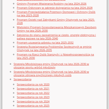
Gminny Program Wspierania Rodziny na lata 2024-2026
Program Osłonowy w zakresie dożywiania na lata 2024-2028
Program Przeciwdziałania Przemocy Domowej i Ochrony Osób
na lata 2023-2028
Program Opieki nad Zabytkami Gminy Olsztynek na lata 2025-
2028
Wieloletni Program Gospodarowania Mieszkaniowym Zasobem
Gminy na lata 2026-2030
Założenia do planu zaopatrzenia w ciepło, energię elektryczna i
paliwa gazowe na lata 2026-2040
Program usuwania azbestu na lata 2025-2032
Strategia Rozwiązywania Problemów Społecznych w gminie
Olsztynek na lata 2026-2035
Program na Rzecz Osób Starszych i z Niepełnosprawnością na
lata 2025-2030
Strategia Młodzieżowa gminy Olsztynek na lata 2026-2030 w
obszarze sportu wśród młodzieży
Strategia Młodzieżowa gminy Olsztynek na lata 2026-2030 w
obszarze zdrowia psychicznego młodych osób
Sprawozdania
Sprawozdania za rok 2020
Sprawozdania za rok 2021
Sprawozdania za rok 2022
Sprawozdania za rok 2023
Sprawozdania za rok 2024
Sprawozdania za rok 2025