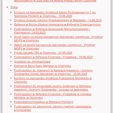
alkoholowych w 2026 roku na terenie miasta i gminy Olsztynek
Praca
Konkurs na stanowisko dyrektora Szkoły Podstawowej nr 1 im.
Noblistów Polskich w Olsztynku - 19.06.2026
Dyrektor Zespołu Szkolno-Przedszkolnego w Waplewie - 14.08.2025
Referent w Biurze Obsługi Interesanta w Referacie Organizacyjnym
Podinspektor w Referacie Gospodarki Nieruchomościami i
Planowania - 24.02.2025
Drugi nabór na wolne kierownicze stanowisko urzędnicze - Dyrektor
MOPS w Olsztynku
Nabór na wolne kierownicze stanowisko urzędnicze - Dyrektor
MOPS w Olsztynku
Prezes Zarządu TBS w Olsztynku - 27.09.2024
Podinspektor w Referacie Finansów i Podatków - 19.08.2024
Inspektor ds. drogownictwa
Kierownik Biura Rady Miejskiej w Olsztynku
Podinspektor ds. inwestycji w Referacie Inwestycji i Ochrony
Środowiska Urzędu Miejskiego w Olsztynku - 25.09.2023
Konkurs na stanowisko dyrektora Przedszkola Miejskiego w
Olsztynku
Podinspektor ds. gospodarki wodno-ściekowej w Referacie
Inwestycji i Ochrony Środowiska - umowa na zastępstwo
Podinspektor w Referacie Finansów i Podatków w Urzędzie
Miejskim w Olsztynku
Podinspektor/inspektor w Referacie Promocji
Podinspektor ds. obronnych, obrony cywilnej i zarządzania
kryzysowego