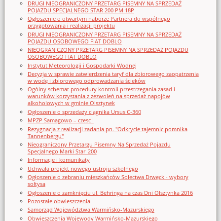
DRUGI NIEOGRANICZONY PRZETARG PISEMNY NA SPRZEDAŻ
POJAZDU SPECJALNEGO STAR 200 PM 18P
Ogłoszenie o otwartym naborze Partnera do wspólnego
przygotowania i realizacji projektu
DRUGI NIEOGRANICZONY PRZETARG PISEMNY NA SPRZEDAŻ
POJAZDU OSOBOWEGO FIAT DOBLO
NIEOGRANICZONY PRZETARG PISEMNY NA SPRZEDAŻ POJAZDU
OSOBOWEGO FIAT DOBLO
Instytut Meteorologii i Gospodarki Wodnej
Decyzja w sprawie zatwierdzenia taryf dla zbiorowego zaopatrzenia
w wodę i zbiorowego odprowadzania ścieków
Ogólny schemat procedury kontroli przestrzegania zasad i
warunków korzystania z zezwoleń na sprzedaż napojów
alkoholowych w gminie Olsztynek
Ogłoszenie o sprzedaży ciągnika Ursus C-360
MPZP Samagowo – czesc I
Rezygnacja z realizacji zadania pn. "Odkrycie tajemnic pomnika
Tannenbergu"
Nieograniczony Przetargu Pisemny Na Sprzedaż Pojazdu
Specjalnego Marki Star_200
Informacje i komunikaty
Uchwała projekt nowego ustroju szkolnego
Ogłoszenie o zebraniu mieszkańców Sołectwa Drwęck - wybory
sołtysa
Ogłoszenie o zamknięciu ul. Behringa na czas Dni Olsztynka 2016
Pozostałe obwieszczenia
Samorząd Województwa Warmińsko-Mazurskiego
Obwieszczenia Wojewody Warmińsko-Mazurskiego