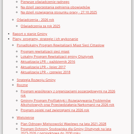
Pierwsze oświadczenie radnego
Na dzień zaprzestania pełnienia obowiązków
Na dzień rozwiązania stosunku pracy - 27.10.2025
Oświadczenia - 2026 rok
Oświadczenia za rok 2025
Raport o stanie Gminy
Plany, programy, strategie i ich wykonanie
Ponadlokalny Program Rewitalizacji Miast Sieci Cittaslow
Program rewitalizacji sieci miast
Lokalny Program Rewitalizacji gminy Olsztynek
Aktualizacja LPR – październik 2016
Aktualizacja LPR – lipiec 2017
Aktualizacja LPR – czerwiec 2018
Strategia Rozwoju Gminy
Roczne
Program współpracy z organizacjami pozarządowymi na 2026
rok
Gminny Program Profilaktyki i Rozwiązywania Problemów
Alkoholowych oraz Przeciwdziałania Narkomanii na 2026 rok
Program opieki nad zwierzętami na 2026 rok
Wieloletnie
Plan Odnowy Miejscowości Waplewo na lata 2021-2028
Program Ochrony Środowiska dla Gminy Olsztynek na lata
2023-2026 z perspektywą do 2030 roku