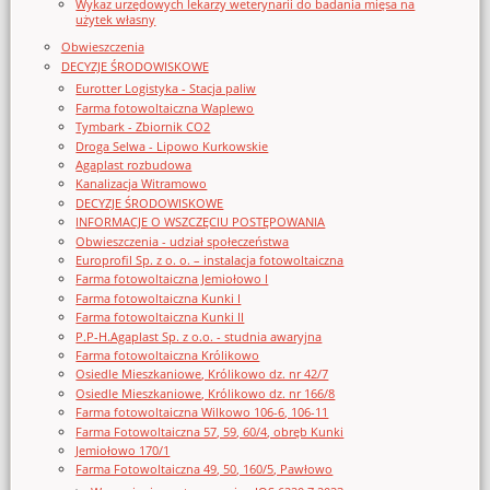
Wykaz urzędowych lekarzy weterynarii do badania mięsa na
użytek własny
Obwieszczenia
DECYZJE ŚRODOWISKOWE
Eurotter Logistyka - Stacja paliw
Farma fotowoltaiczna Waplewo
Tymbark - Zbiornik CO2
Droga Selwa - Lipowo Kurkowskie
Agaplast rozbudowa
Kanalizacja Witramowo
DECYZJE ŚRODOWISKOWE
INFORMACJE O WSZCZĘCIU POSTĘPOWANIA
Obwieszczenia - udział społeczeństwa
Europrofil Sp. z o. o. – instalacja fotowoltaiczna
Farma fotowoltaiczna Jemiołowo I
Farma fotowoltaiczna Kunki I
Farma fotowoltaiczna Kunki II
P.P-H.Agaplast Sp. z o.o. - studnia awaryjna
Farma fotowoltaiczna Królikowo
Osiedle Mieszkaniowe, Królikowo dz. nr 42/7
Osiedle Mieszkaniowe, Królikowo dz. nr 166/8
Farma fotowoltaiczna Wilkowo 106-6, 106-11
Farma Fotowoltaiczna 57, 59, 60/4, obręb Kunki
Jemiołowo 170/1
Farma Fotowoltaiczna 49, 50, 160/5, Pawłowo