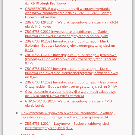
dz. 73/10 obręb Królikowo
OBWIESZCZENIE o wydaniu decyzji w sprawie wydania
warunków zabudowy dla działek 124/15 i 124/16, obręb
Lipowo Kurkowskie
ZBG.6730.129.2021 – Warunki zabudowy dla działki nr 73/24
obręb Królikowo
ZBG.6733.9.2022 Inwestycja celu publicznego – Ząbie –
Budowa kablowej elektroenergetycznej sieci nn 0,4kV
ZBG.6733.10.2022 Inwestycja celu publicznego – Mierki
(kolonia)– Budowa kablowej elektroenergetycznej sieci nn
0,4kV
ZBG.6733.11.2022 Inwestycja celu publicznego – Jemiołowo
(kolonia) – Budowa kablowej elektroenergetycznej sieci nn
0,4kV
ZBG.6733.13.2022 Inwestycja celu publicznego – Kurki –
Budowa kablowej sieci elektroenergetycznej oświetleniowej
nn 0,4kV
ZBG.6733.17.2022 Inwestycja celu publicznego – Gąsiorowo
Olsztyneckie – Budowa elektroenergetycznej sieci nn 0,4 kV
Obwieszczenie o wydaniu decyzji o warunkach zabudowy,
dz. 41/10 obręb Nowa Wieś Ostródzka
GNP.6730.185.2023 - Warunki zabudowy dla działki 1/13
obręb Lutek
Obwieszczenia w sprawach o warunki zabudowy i lokalizacji
inwestycji celu publicznego – rok wszczęcia sprawy 2024
ZBG.6733.1.2024 – Łutynowo – Budowa kablowej sieci
elektroenergetycznej nn 0,4 kV