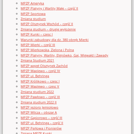
MPZP Ameryka
MPZP Platyny i Warlity Małe – część II
MPZP Sportowa
Zmiana studium
MPZP Olsztynek Wschód – część II
Zmiana studium – drugie wyłożenie
MPZP Kunki – czesc I
Warunki zabudowy dla dz. 380 obręb Mierki
MPZP Mierki – część III
MPZP Mierkowska, Zielona i Polna
MPZP Platyny, Warlity, Elgnówko, Gaj, Wigwałd i Zawady
Zmiana Studium 2021
MPZP węzeł Olsztynek Zachód
MPZP Waplewo – część IV
MPZP ul. Behringa
MPZP Królikowo – czesc I
MPZP Waplewo – czesc V
Zmiana studium 2022
MPZP Pawłowo – część III
Zmiana studium 2022 II
MPZP jezioro Jemiołowo
MPZP Wilcza – obszar A
MPZP Gąsiorowo – część III
MPZP ul. Behringa – część II
MPZP Perłowa i Pionierów
Zmiana MPZP Kunki