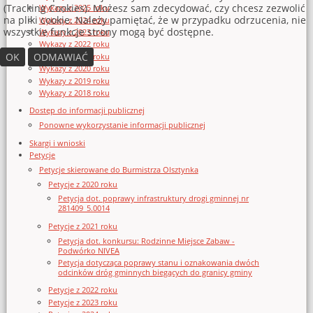
(Tracking Cookies). Możesz sam zdecydować, czy chcesz zezwolić
Wykazy z 2025 roku
na pliki cookie. Należy pamiętać, że w przypadku odrzucenia, nie
Wykazy z 2024 roku
wszystkie funkcje strony mogą być dostępne.
Wykazy z 2023 roku
Wykazy z 2022 roku
OK
ODMAWIAĆ
Wykazy z 2021 roku
Wykazy z 2020 roku
Wykazy z 2019 roku
Wykazy z 2018 roku
Dostęp do informacji publicznej
Ponowne wykorzystanie informacji publicznej
Skargi i wnioski
Petycje
Petycje skierowane do Burmistrza Olsztynka
Petycje z 2020 roku
Petycja dot. poprawy infrastruktury drogi gminnej nr
281409_5.0014
Petycje z 2021 roku
Petycja dot. konkursu: Rodzinne Miejsce Zabaw -
Podwórko NIVEA
Petycja dotycząca poprawy stanu i oznakowania dwóch
odcinków dróg gminnych biegących do granicy gminy
Petycje z 2022 roku
Petycje z 2023 roku