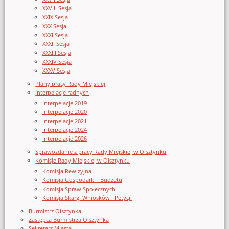
XXVIII Sesja
XXIX Sesja
XXX Sesja
XXXI Sesja
XXXII Sesja
XXXIII Sesja
XXXIV Sesja
XXXV Sesja
Plany pracy Rady Miejskiej
Interpelacje radnych
Interpelacje 2019
Interpelacje 2020
Interpelacje 2021
Interpelacje 2024
Interpelacje 2026
Sprawozdanie z pracy Rady Miejskiej w Olsztynku
Komisje Rady Miejskiej w Olsztynku
Komisja Rewizyjna
Komisja Gospodarki i Budżetu
Komisja Spraw Społecznych
Komisja Skarg, Wniosków i Petycji
Burmistrz Olsztynka
Zastępca Burmistrza Olsztynka
Sekretarz Miasta