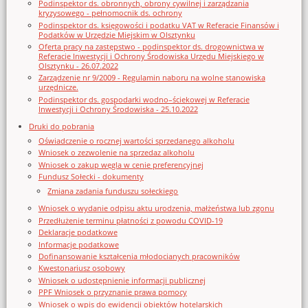
Podinspektor ds. obronnych, obrony cywilnej i zarządzania
kryzysowego - pełnomocnik ds. ochrony
Podinspektor ds. księgowości i podatku VAT w Referacie Finansów i
Podatków w Urzędzie Miejskim w Olsztynku
Oferta pracy na zastępstwo - podinspektor ds. drogownictwa w
Referacie Inwestycji i Ochrony Środowiska Urzędu Miejskiego w
Olsztynku - 26.07.2022
Zarządzenie nr 9/2009 - Regulamin naboru na wolne stanowiska
urzędnicze.
Podinspektor ds. gospodarki wodno–ściekowej w Referacie
Inwestycji i Ochrony Środowiska - 25.10.2022
Druki do pobrania
Oświadczenie o rocznej wartości sprzedanego alkoholu
Wniosek o zezwolenie na sprzedaz alkoholu
Wniosek o zakup węgla w cenie preferencyjnej
Fundusz Sołecki - dokumenty
Zmiana zadania funduszu sołeckiego
Wniosek o wydanie odpisu aktu urodzenia, małżeństwa lub zgonu
Przedłużenie terminu płatności z powodu COVID-19
Deklaracje podatkowe
Informacje podatkowe
Dofinansowanie kształcenia młodocianych pracowników
Kwestonariusz osobowy
Wniosek o udostępnienie informacji publicznej
PPF Wniosek o przyznanie prawa pomocy
Wniosek o wpis do ewidencji obiektów hotelarskich