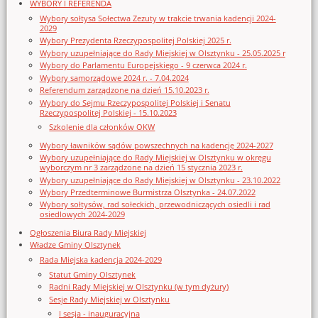
WYBORY I REFERENDA
Wybory sołtysa Sołectwa Zezuty w trakcie trwania kadencji 2024-
2029
Wybory Prezydenta Rzeczypospolitej Polskiej 2025 r.
Wybory uzupełniające do Rady Miejskiej w Olsztynku - 25.05.2025 r
Wybory do Parlamentu Europejskiego - 9 czerwca 2024 r.
Wybory samorządowe 2024 r. - 7.04.2024
Referendum zarządzone na dzień 15.10.2023 r.
Wybory do Sejmu Rzeczypospolitej Polskiej i Senatu
Rzeczypospolitej Polskiej - 15.10.2023
Szkolenie dla członków OKW
Wybory ławników sądów powszechnych na kadencję 2024-2027
Wybory uzupełniające do Rady Miejskiej w Olsztynku w okręgu
wyborczym nr 3 zarządzone na dzień 15 stycznia 2023 r.
Wybory uzupełniające do Rady Miejskiej w Olsztynku - 23.10.2022
Wybory Przedterminowe Burmistrza Olsztynka - 24.07.2022
Wybory sołtysów, rad sołeckich, przewodniczących osiedli i rad
osiedlowych 2024-2029
Ogłoszenia Biura Rady Miejskiej
Władze Gminy Olsztynek
Rada Miejska kadencja 2024-2029
Statut Gminy Olsztynek
Radni Rady Miejskiej w Olsztynku (w tym dyżury)
Sesje Rady Miejskiej w Olsztynku
I sesja - inauguracyjna