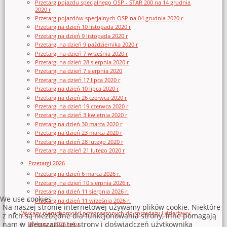
Przetarg pojazdu specjalnego OSP - STAR 200 na 14 grudnia
2020 r
Przetarg pojazdów specjalnych OSP na 04 grudnia 2020 r
Przetarg na dzień 10 listopada 2020 r
Przetarg na dzień 9 listopada 2020 r
Przetargi na dzień 9 października 2020 r
Przetargi na dzień 7 września 2020 r
Przetargi na dzień 28 sierpnia 2020 r
Przetargi na dzień 7 sierpnia 2020
Przetargi na dzień 17 lipca 2020 r
Przetarg na dzień 10 lipca 2020 r
Przetarg na dzień 26 czerwca 2020 r
Przetargi na dzień 19 czerwca 2020 r
Przetargi na dzień 3 kwietnia 2020 r
Przetarg na dzień 30 marca 2020 r
Przetarg na dzień 23 marca 2020 r
Przetarg na dzień 28 lutego 2020 r
Przetargi na dzień 21 lutego 2020 r
Przetargi 2026
Przetarg na dzień 6 marca 2026 r.
Przetargi na dzień 10 sierpnia 2026 r.
Przetarg na dzień 11 sierpnia 2026 r.
We use cookies
Przetarg na dzień 11 września 2026 r.
Na naszej stronie internetowej używamy plików cookie. Niektóre
Wykazy nieruchomości przeznaczonych do sprzedaży i dzierżawy
z nich są niezbędne dla funkcjonowania strony, inne pomagają
nam w ulepszaniu tej strony i doświadczeń użytkownika
Wykazy z 2026 roku