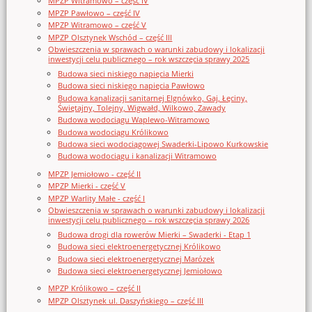
MPZP Witramowo – część IV
MPZP Pawłowo – część IV
MPZP Witramowo – część V
MPZP Olsztynek Wschód – część III
Obwieszczenia w sprawach o warunki zabudowy i lokalizacji
inwestycji celu publicznego – rok wszczęcia sprawy 2025
Budowa sieci niskiego napięcia Mierki
Budowa sieci niskiego napięcia Pawłowo
Budowa kanalizacji sanitarnej Elgnówko, Gaj, Łęciny,
Świętajny, Tolejny, Wigwałd, Wilkowo, Zawady
Budowa wodociągu Waplewo-Witramowo
Budowa wodociągu Królikowo
Budowa sieci wodociągowej Swaderki-Lipowo Kurkowskie
Budowa wodociągu i kanalizacji Witramowo
MPZP Jemiołowo - część II
MPZP Mierki - część V
MPZP Warlity Małe - część I
Obwieszczenia w sprawach o warunki zabudowy i lokalizacji
inwestycji celu publicznego – rok wszczęcia sprawy 2026
Budowa drogi dla rowerów Mierki – Swaderki - Etap 1
Budowa sieci elektroenergetycznej Królikowo
Budowa sieci elektroenergetycznej Marózek
Budowa sieci elektroenergetycznej Jemiołowo
MPZP Królikowo – część II
MPZP Olsztynek ul. Daszyńskiego – część III