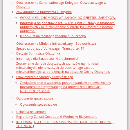
Obwieszczenia Samorządowego Kolegium Odwoławczego w
Olsztynie
Zawiadomienia Burmistrza Olsztynka
WYKAZ NIERUCHOMOŚCI WPISANYCH DO REJESTRU ZABYTKÓW.
Informacja na podstawie art. 37 ust. 1 pkt 2 ustawy o finansach
publicznych - m.in. wykonanie budżetu JST umorzenia pomoc
publiczna.
II Konkurs na realizację zadania publicznego
Obwieszczenia Ministra Infrastruktury i Budwonictwa
Sprzedaż pojazdu Volkswagen Transporter T4
Decyzje Burmistrza Olsztynka
Informacje dla Zarządców Nieruchomości
Zestawienie danych dotyczących czynszów najmu lokali
mieszkalnych, nienależących do publicznego zasobu
mieszkaniowego, w położonych na obszarze Gminy Olsztynek.
Obwieszczenia Starosty Olsztyńskiego
Zawiadomienie o wszczęciu postępowania w sprawie zmiany
pozwolenia zintegrowanego na prowadzenie instalacji
NUTRIPOL Sp. z o.o.
Ogłoszenia sprzedażowe
Ogłoszenia sprzedażowe
Uchwała reklamowa
Regionalny Zarząd Gospodarki Wodnej w Białymstoku
INFORMACJA O OPŁACIE ZA ZMNIEJSZENIE NATURALNEJ RETENCJI
TERENOWEJ