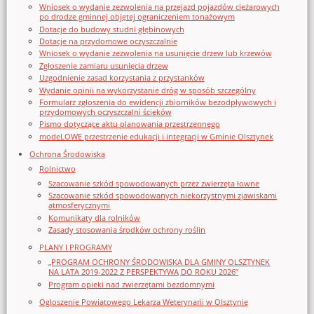
Wniosek o wydanie zezwolenia na przejazd pojazdów ciężarowych
po drodze gminnej objętej ograniczeniem tonażowym
Dotacje do budowy studni głębinowych
Dotacje na przydomowe oczyszczalnie
Wniosek o wydanie zezwolenia na usunięcie drzew lub krzewów
Zgłoszenie zamiaru usunięcia drzew
Uzgodnienie zasad korzystania z przystanków
Wydanie opinii na wykorzystanie dróg w sposób szczególny
Formularz zgłoszenia do ewidencji zbiorników bezodpływowych i
przydomowych oczyszczalni ścieków
Pismo dotyczące aktu planowania przestrzennego
modeLOWE przestrzenie edukacji i integracji w Gminie Olsztynek
Ochrona Środowiska
Rolnictwo
Szacowanie szkód spowodowanych przez zwierzęta łowne
Szacowanie szkód spowodowanych niekorzystnymi zjawiskami
atmosferycznymi
Komunikaty dla rolników
Zasady stosowania środków ochrony roślin
PLANY I PROGRAMY
„PROGRAM OCHRONY ŚRODOWISKA DLA GMINY OLSZTYNEK
NA LATA 2019-2022 Z PERSPEKTYWĄ DO ROKU 2026”
Program opieki nad zwierzętami bezdomnymi
Ogloszenie Powiatowego Lekarza Weterynarii w Olsztynie