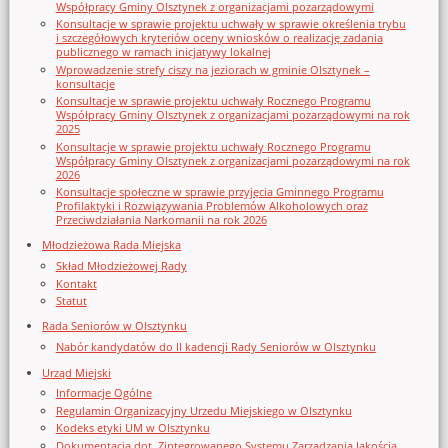
Współpracy Gminy Olsztynek z organizacjami pozarządowymi
Konsultacje w sprawie projektu uchwały w sprawie określenia trybu
i szczegółowych kryteriów oceny wniosków o realizację zadania
publicznego w ramach inicjatywy lokalnej
Wprowadzenie strefy ciszy na jeziorach w gminie Olsztynek –
konsultacje
Konsultacje w sprawie projektu uchwały Rocznego Programu
Współpracy Gminy Olsztynek z organizacjami pozarządowymi na rok
2025
Konsultacje w sprawie projektu uchwały Rocznego Programu
Współpracy Gminy Olsztynek z organizacjami pozarządowymi na rok
2026
Konsultacje społeczne w sprawie przyjęcia Gminnego Programu
Profilaktyki i Rozwiązywania Problemów Alkoholowych oraz
Przeciwdziałania Narkomanii na rok 2026
Młodzieżowa Rada Miejska
Skład Młodzieżowej Rady
Kontakt
Statut
Rada Seniorów w Olsztynku
Nabór kandydatów do II kadencji Rady Seniorów w Olsztynku
Urząd Miejski
Informacje Ogólne
Regulamin Organizacyjny Urzedu Miejskiego w Olsztynku
Kodeks etyki UM w Olsztynku
Dokumentacja dot. Zintegrowanego Systemu Zarządzania Jakością