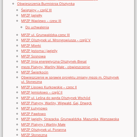
Obwieszczenia Burmistrza Olsztynka
Świętajny – część III
MPZP Jagiełły
MPZP Waplewo – czesc III
Do uchwalenia
MPZP ul. Grunwaldzka-czesc III
MPZP Olsztynek ul. Mrongowiusza – część V
MPZP Mierki
MPZP Jeziorna i Jagielly
MPZP Sosnowa
MPZP linia energetyczna Olsztynek-Biesal
mpzp Platyny, Warlity Małe - obwieszczenie
MPZP Świerkocin
Obwieszczenie w sprawie projektu zmiany mpzp m. Olsztynek
ul. Słoneczna
MPZP Lipowo Kurkowskie – czesc II
MPZP Jemiołowo – część II
MPZP ul. Leśna do węzła Olsztynek Wschód
MPZP Platyny, Warlity, Wigwałd, Gaj, Drwęck
MPZP Łutynowo
MPZP Pawłowo
MPZP Jagielly, Strazacka, Grunwaldzka, Mazurska, Warszawska
MPZP Platyny i Warlity Małe
MPZP Olsztynek ul. Poranna
MPZP Słoneczna