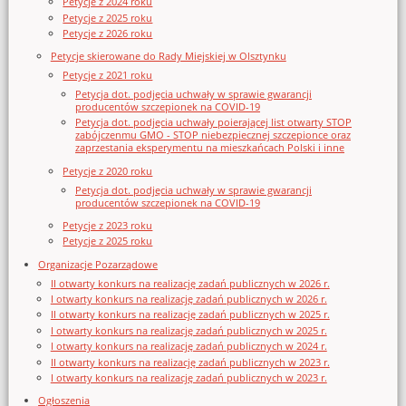
Petycje z 2024 roku
Petycje z 2025 roku
Petycje z 2026 roku
Petycje skierowane do Rady Miejskiej w Olsztynku
Petycje z 2021 roku
Petycja dot. podjęcia uchwały w sprawie gwarancji
producentów szczepionek na COVID-19
Petycja dot. podjęcia uchwały poierającej list otwarty STOP
zabójczenmu GMO - STOP niebezpiecznej szczepionce oraz
zaprzestania eksperymentu na mieszkańcach Polski i inne
Petycje z 2020 roku
Petycja dot. podjęcia uchwały w sprawie gwarancji
producentów szczepionek na COVID-19
Petycje z 2023 roku
Petycje z 2025 roku
Organizacje Pozarządowe
II otwarty konkurs na realizację zadań publicznych w 2026 r.
I otwarty konkurs na realizację zadań publicznych w 2026 r.
II otwarty konkurs na realizację zadań publicznych w 2025 r.
I otwarty konkurs na realizację zadań publicznych w 2025 r.
I otwarty konkurs na realizację zadań publicznych w 2024 r.
II otwarty konkurs na realizację zadań publicznych w 2023 r.
I otwarty konkurs na realizację zadań publicznych w 2023 r.
Ogłoszenia