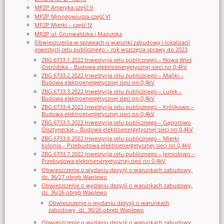
MPZP Ameryka-część II
MPZP Mrongowiusza-część VI
MPZP Mierki – część IV
MPZP ul. Grunwaldzka i Mazurska
Obwieszczenia w sprawach o warunki zabudowy i lokalizacji
inwestycji celu publicznego – rok wszczęcia sprawy do 2023
ZBG.6733.1.2022 Inwestycja celu publicznego – Nowa Wieś
Ostródzka – Budowa elektroenergetycznej sieci nn 0,4kV
ZBG.6733.2.2022 Inwestycja celu publicznego – Mańki –
Budowa elektroenergetycznej sieci nn 0,4kV
ZBG.6733.3.2022 Inwestycja celu publicznego – Lutek –
Budowa elektroenergetycznej sieci nn 0,4kV
ZBG.6733.4.2022 Inwestycja celu publicznego – Królikowo –
Budowa elektroenergetycznej sieci nn 0,4kV
ZBG.6733.5.2022 Inwestycja celu publicznego – Gąsiorowo
Olsztyneckie – Budowa elektroenergetycznej sieci nn 0,4kV
ZBG.6733.6.2022 Inwestycja celu publicznego – Mierki
kolonia – Przebudowa elektroenergetycznej sieci nn 0,4kV
ZBG.6733.7.2022 Inwestycja celu publicznego – Jemiołowo –
Przebudowa elektroenergetycznej sieci nn 0,4kV
Obwieszczenie o wydaniu decyzji o warunkach zabudowy,
dz. 36/27 obręb Waplewo
Obwieszczenie o wydaniu decyzji o warunkach zabudowy,
dz. 36/26 obręb Waplewo
Obwieszczenie o wydaniu decyzji o warunkach
zabudowy, dz. 36/26 obręb Waplewo
Obwieszczenie o wydaniu decyzji o warunkach zabudowy,