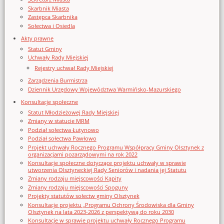
Skarbnik Miasta
Zastępca Skarbnika
Sołectwa i Osiedla
Akty prawne
Statut Gminy
Uchwały Rady Miejskiej
Rejestry uchwał Rady Miejskiej
Zarządzenia Burmistrza
Dziennik Urzędowy Województwa Warmińsko-Mazurskiego
Konsultacje społeczne
Statut Młodzieżowej Rady Miejskiej
Zmiany w statucie MRM
Podział sołectwa Łutynowo
Podział sołectwa Pawłowo
Projekt uchwały Rocznego Programu Współpracy Gminy Olsztynek z
organizacjami pozarządowymi na rok 2022
Konsultacje społeczne dotyczące projektu uchwały w sprawie
utworzenia Olsztyneckiej Rady Seniorów i nadania jej Statutu
Zmiany rodzaju miejscowości Kąpity
Zmiany rodzaju miejscowości Spoguny
Projekty statutów sołectw gminy Olsztynek
Konsultacje projektu „Programu Ochrony Środowiska dla Gminy
Olsztynek na lata 2023-2026 z perspektywą do roku 2030
Konsultacje w sprawie projektu uchwały Rocznego Programu