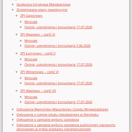
Społeczna Inicjatywa Mieszkaniowa
Zintegrowane plany inwestycyjne
ZPI Gąsiorowo
Wniosek
Opinie, uzgodnienia i konsultacje 17.07.2026
ZPI Waplewo – część VI
Wniosek
Opinie, uzgodnienia i konsultacje 5.06.2026
ZPI Łutynowo – część II
Wniosek
Opinie, uzgodnienia i konsultacje 17.07.2026
ZPI Witramowo – część VI
Wniosek
Opinie, uzgodnienia i konsultacje 17.07.2026
ZPI Waplewo – część VII
Wniosek
Opinie, uzgodnienia i konsultacje 17.07.2026
Ogłoszenia Warmińsko-Mazurskiego Urzędu Wojewódzkiego
Ogłoszenie o najmie lokalu mieszkalnego w Elgnówku
Ogłoszenie o zamiarze wyboru operatora
Ogłoszenie o zamiarze wyboru operatora publicznego transportu
zbiorowego w trybie przetargu nieograniczonego