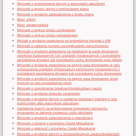
Wniosek o przeniesienie decyzji o warunkach zabudowy
Wniosek o wypis i wyrys z miejscowego planu
Wniosek o wydanie zaświadczenia o braku planu
Wzor_oferty
Wzor_sprawozdania
Wniosek o wykup lokalu użytkowego
Wniosek o wykup lokalu mieszkalnego
Wnisek o wydanie zezwolenia na wykreślenie hipoteki z KW
Wniosek o nadanie numeru porządkowego nieruchomości
Wniosek o wydanie zezwolenia na lokalizację w pasie drogowym
obiektów budowlanych lub urządzeń niezwiązanych z potrzebami
zarządzania drogami lub potrzebami ruchu drogowego oraz reklam
Wniosek o wydanie zezwolenia na zajęcie pasa drogowego w celu
umieszczenia urządzeń infrastruktury technicznej niezwiązanych z
potrzebami zarządzania drogami lub potrzebami ruchu drogowego
Wniosek o wydanie zezwolenia na zajęcie pasa drogowego drogi
gminnej w celu prowadzenia robót
Wniosek o uzgodnienie lokalizacji/przebudowy zjazdu
Wniosek o wydanie dowodu osobistego
Wniosek o wydanie decyzji o ustalenie lokalizacji inwestycji celu
publicznego albo warunków zabudowy
Udzielenia licencji na wykonywanie krajowego transportu
drogowego w zakresie przewozu osób taksówką
Wniosek o wydanie zaświadczenia o rewitalizacji
Wniosek o dotację z programu Ciepłe Mieszkanie
Wniosek o płatność z programu Ciepłe Mieszkanie
Wniosek o wydanie decyzji o środowiskowych uwarunkowaniach