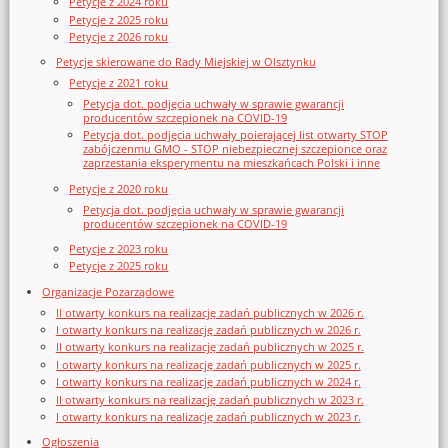
Petycje z 2024 roku
Petycje z 2025 roku
Petycje z 2026 roku
Petycje skierowane do Rady Miejskiej w Olsztynku
Petycje z 2021 roku
Petycja dot. podjęcia uchwały w sprawie gwarancji
producentów szczepionek na COVID-19
Petycja dot. podjęcia uchwały poierającej list otwarty STOP
zabójczenmu GMO - STOP niebezpiecznej szczepionce oraz
zaprzestania eksperymentu na mieszkańcach Polski i inne
Petycje z 2020 roku
Petycja dot. podjęcia uchwały w sprawie gwarancji
producentów szczepionek na COVID-19
Petycje z 2023 roku
Petycje z 2025 roku
Organizacje Pozarządowe
II otwarty konkurs na realizację zadań publicznych w 2026 r.
I otwarty konkurs na realizację zadań publicznych w 2026 r.
II otwarty konkurs na realizację zadań publicznych w 2025 r.
I otwarty konkurs na realizację zadań publicznych w 2025 r.
I otwarty konkurs na realizację zadań publicznych w 2024 r.
II otwarty konkurs na realizację zadań publicznych w 2023 r.
I otwarty konkurs na realizację zadań publicznych w 2023 r.
Ogłoszenia