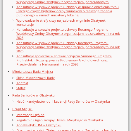
Współpracy Gminy Olsztynek z organizacjami pozarządowymi
Konsultacje w sprawie projektu uchwały w sprawie określenia trybu
i szczegółowych kryteriów oceny wniosków o realizację zadania
publicznego w ramach inicjatywy lokalnej
Wprowadzenie strefy ciszy na jeziorach w gminie Olsztynek –
konsultacje
Konsultacje w sprawie projektu uchwały Rocznego Programu
Współpracy Gminy Olsztynek z organizacjami pozarządowymi na rok
2025
Konsultacje w sprawie projektu uchwały Rocznego Programu
Współpracy Gminy Olsztynek z organizacjami pozarządowymi na rok
2026
Konsultacje społeczne w sprawie przyjęcia Gminnego Programu
Profilaktyki i Rozwiązywania Problemów Alkoholowych oraz
Przeciwdziałania Narkomanii na rok 2026
Młodzieżowa Rada Miejska
Skład Młodzieżowej Rady
Kontakt
Statut
Rada Seniorów w Olsztynku
Nabór kandydatów do II kadencji Rady Seniorów w Olsztynku
Urząd Miejski
Informacje Ogólne
Regulamin Organizacyjny Urzedu Miejskiego w Olsztynku
Kodeks etyki UM w Olsztynku
Dokumentacja dot. Zintegrowanego Systemu Zarządzania Jakością