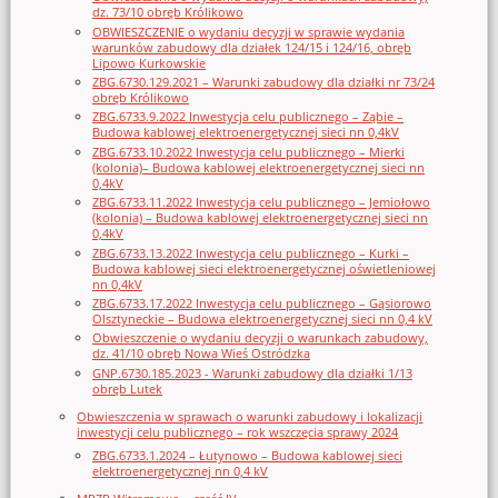
dz. 73/10 obręb Królikowo
OBWIESZCZENIE o wydaniu decyzji w sprawie wydania
warunków zabudowy dla działek 124/15 i 124/16, obręb
Lipowo Kurkowskie
ZBG.6730.129.2021 – Warunki zabudowy dla działki nr 73/24
obręb Królikowo
ZBG.6733.9.2022 Inwestycja celu publicznego – Ząbie –
Budowa kablowej elektroenergetycznej sieci nn 0,4kV
ZBG.6733.10.2022 Inwestycja celu publicznego – Mierki
(kolonia)– Budowa kablowej elektroenergetycznej sieci nn
0,4kV
ZBG.6733.11.2022 Inwestycja celu publicznego – Jemiołowo
(kolonia) – Budowa kablowej elektroenergetycznej sieci nn
0,4kV
ZBG.6733.13.2022 Inwestycja celu publicznego – Kurki –
Budowa kablowej sieci elektroenergetycznej oświetleniowej
nn 0,4kV
ZBG.6733.17.2022 Inwestycja celu publicznego – Gąsiorowo
Olsztyneckie – Budowa elektroenergetycznej sieci nn 0,4 kV
Obwieszczenie o wydaniu decyzji o warunkach zabudowy,
dz. 41/10 obręb Nowa Wieś Ostródzka
GNP.6730.185.2023 - Warunki zabudowy dla działki 1/13
obręb Lutek
Obwieszczenia w sprawach o warunki zabudowy i lokalizacji
inwestycji celu publicznego – rok wszczęcia sprawy 2024
ZBG.6733.1.2024 – Łutynowo – Budowa kablowej sieci
elektroenergetycznej nn 0,4 kV