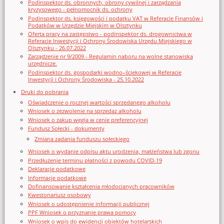
Podinspektor ds. obronnych, obrony cywilnej i zarządzania
kryzysowego - pełnomocnik ds. ochrony
Podinspektor ds. księgowości i podatku VAT w Referacie Finansów i
Podatków w Urzędzie Miejskim w Olsztynku
Oferta pracy na zastępstwo - podinspektor ds. drogownictwa w
Referacie Inwestycji i Ochrony Środowiska Urzędu Miejskiego w
Olsztynku - 26.07.2022
Zarządzenie nr 9/2009 - Regulamin naboru na wolne stanowiska
urzędnicze.
Podinspektor ds. gospodarki wodno–ściekowej w Referacie
Inwestycji i Ochrony Środowiska - 25.10.2022
Druki do pobrania
Oświadczenie o rocznej wartości sprzedanego alkoholu
Wniosek o zezwolenie na sprzedaz alkoholu
Wniosek o zakup węgla w cenie preferencyjnej
Fundusz Sołecki - dokumenty
Zmiana zadania funduszu sołeckiego
Wniosek o wydanie odpisu aktu urodzenia, małżeństwa lub zgonu
Przedłużenie terminu płatności z powodu COVID-19
Deklaracje podatkowe
Informacje podatkowe
Dofinansowanie kształcenia młodocianych pracowników
Kwestonariusz osobowy
Wniosek o udostępnienie informacji publicznej
PPF Wniosek o przyznanie prawa pomocy
Wniosek o wpis do ewidencji obiektów hotelarskich