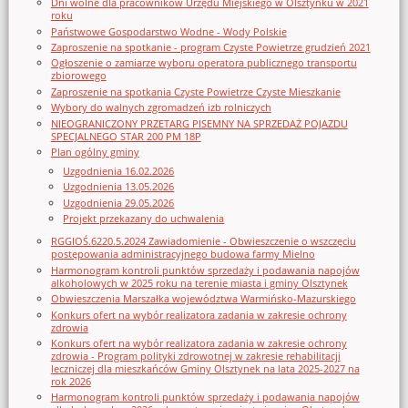
Dni wolne dla pracowników Urzędu Miejskiego w Olsztynku w 2021
roku
Państwowe Gospodarstwo Wodne - Wody Polskie
Zaproszenie na spotkanie - program Czyste Powietrze grudzień 2021
Ogłoszenie o zamiarze wyboru operatora publicznego transportu
zbiorowego
Zaproszenie na spotkania Czyste Powietrze Czyste Mieszkanie
Wybory do walnych zgromadzeń izb rolniczych
NIEOGRANICZONY PRZETARG PISEMNY NA SPRZEDAŻ POJAZDU
SPECJALNEGO STAR 200 PM 18P
Plan ogólny gminy
Uzgodnienia 16.02.2026
Uzgodnienia 13.05.2026
Uzgodnienia 29.05.2026
Projekt przekazany do uchwalenia
RGGIOŚ.6220.5.2024 Zawiadomienie - Obwieszczenie o wszczęciu
postępowania administracyjnego budowa farmy Mielno
Harmonogram kontroli punktów sprzedaży i podawania napojów
alkoholowych w 2025 roku na terenie miasta i gminy Olsztynek
Obwieszczenia Marszałka województwa Warmińsko-Mazurskiego
Konkurs ofert na wybór realizatora zadania w zakresie ochrony
zdrowia
Konkurs ofert na wybór realizatora zadania w zakresie ochrony
zdrowia - Program polityki zdrowotnej w zakresie rehabilitacji
leczniczej dla mieszkańców Gminy Olsztynek na lata 2025-2027 na
rok 2026
Harmonogram kontroli punktów sprzedaży i podawania napojów