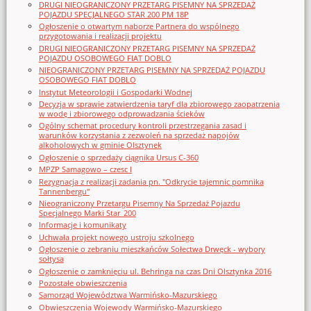
DRUGI NIEOGRANICZONY PRZETARG PISEMNY NA SPRZEDAŻ
POJAZDU SPECJALNEGO STAR 200 PM 18P
Ogłoszenie o otwartym naborze Partnera do wspólnego
przygotowania i realizacji projektu
DRUGI NIEOGRANICZONY PRZETARG PISEMNY NA SPRZEDAŻ
POJAZDU OSOBOWEGO FIAT DOBLO
NIEOGRANICZONY PRZETARG PISEMNY NA SPRZEDAŻ POJAZDU
OSOBOWEGO FIAT DOBLO
Instytut Meteorologii i Gospodarki Wodnej
Decyzja w sprawie zatwierdzenia taryf dla zbiorowego zaopatrzenia
w wodę i zbiorowego odprowadzania ścieków
Ogólny schemat procedury kontroli przestrzegania zasad i
warunków korzystania z zezwoleń na sprzedaż napojów
alkoholowych w gminie Olsztynek
Ogłoszenie o sprzedaży ciągnika Ursus C-360
MPZP Samagowo – czesc I
Rezygnacja z realizacji zadania pn. "Odkrycie tajemnic pomnika
Tannenbergu"
Nieograniczony Przetargu Pisemny Na Sprzedaż Pojazdu
Specjalnego Marki Star_200
Informacje i komunikaty
Uchwała projekt nowego ustroju szkolnego
Ogłoszenie o zebraniu mieszkańców Sołectwa Drwęck - wybory
sołtysa
Ogłoszenie o zamknięciu ul. Behringa na czas Dni Olsztynka 2016
Pozostałe obwieszczenia
Samorząd Województwa Warmińsko-Mazurskiego
Obwieszczenia Wojewody Warmińsko-Mazurskiego