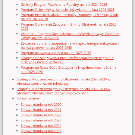
Gminny Program Wspierania Rodziny na lata 2024-2026
Program Osłonowy w zakresie dożywiania na lata 2024-2028
Program Przeciwdziałania Przemocy Domowej i Ochrony Osób
na lata 2023-2028
Program Opieki nad Zabytkami Gminy Olsztynek na lata 2025-
2028
Wieloletni Program Gospodarowania Mieszkaniowym Zasobem
Gminy na lata 2026-2030
Założenia do planu zaopatrzenia w ciepło, energię elektryczna i
paliwa gazowe na lata 2026-2040
Program usuwania azbestu na lata 2025-2032
Strategia Rozwiązywania Problemów Społecznych w gminie
Olsztynek na lata 2026-2035
Program na Rzecz Osób Starszych i z Niepełnosprawnością na
lata 2025-2030
Strategia Młodzieżowa gminy Olsztynek na lata 2026-2030 w
obszarze sportu wśród młodzieży
Strategia Młodzieżowa gminy Olsztynek na lata 2026-2030 w
obszarze zdrowia psychicznego młodych osób
Sprawozdania
Sprawozdania za rok 2020
Sprawozdania za rok 2021
Sprawozdania za rok 2022
Sprawozdania za rok 2023
Sprawozdania za rok 2024
Sprawozdania za rok 2025