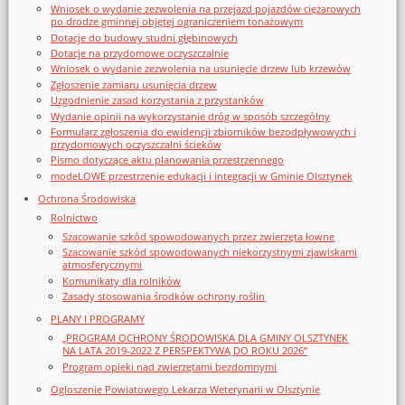
Wniosek o wydanie zezwolenia na przejazd pojazdów ciężarowych
po drodze gminnej objętej ograniczeniem tonażowym
Dotacje do budowy studni głębinowych
Dotacje na przydomowe oczyszczalnie
Wniosek o wydanie zezwolenia na usunięcie drzew lub krzewów
Zgłoszenie zamiaru usunięcia drzew
Uzgodnienie zasad korzystania z przystanków
Wydanie opinii na wykorzystanie dróg w sposób szczególny
Formularz zgłoszenia do ewidencji zbiorników bezodpływowych i
przydomowych oczyszczalni ścieków
Pismo dotyczące aktu planowania przestrzennego
modeLOWE przestrzenie edukacji i integracji w Gminie Olsztynek
Ochrona Środowiska
Rolnictwo
Szacowanie szkód spowodowanych przez zwierzęta łowne
Szacowanie szkód spowodowanych niekorzystnymi zjawiskami
atmosferycznymi
Komunikaty dla rolników
Zasady stosowania środków ochrony roślin
PLANY I PROGRAMY
„PROGRAM OCHRONY ŚRODOWISKA DLA GMINY OLSZTYNEK
NA LATA 2019-2022 Z PERSPEKTYWĄ DO ROKU 2026”
Program opieki nad zwierzętami bezdomnymi
Ogloszenie Powiatowego Lekarza Weterynarii w Olsztynie