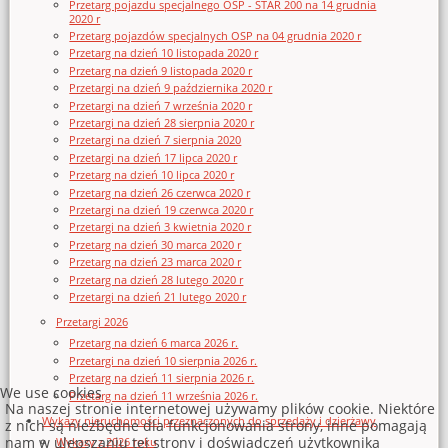
Przetarg pojazdu specjalnego OSP - STAR 200 na 14 grudnia
2020 r
Przetarg pojazdów specjalnych OSP na 04 grudnia 2020 r
Przetarg na dzień 10 listopada 2020 r
Przetarg na dzień 9 listopada 2020 r
Przetargi na dzień 9 października 2020 r
Przetargi na dzień 7 września 2020 r
Przetargi na dzień 28 sierpnia 2020 r
Przetargi na dzień 7 sierpnia 2020
Przetargi na dzień 17 lipca 2020 r
Przetarg na dzień 10 lipca 2020 r
Przetarg na dzień 26 czerwca 2020 r
Przetargi na dzień 19 czerwca 2020 r
Przetargi na dzień 3 kwietnia 2020 r
Przetarg na dzień 30 marca 2020 r
Przetarg na dzień 23 marca 2020 r
Przetarg na dzień 28 lutego 2020 r
Przetargi na dzień 21 lutego 2020 r
Przetargi 2026
Przetarg na dzień 6 marca 2026 r.
Przetargi na dzień 10 sierpnia 2026 r.
Przetarg na dzień 11 sierpnia 2026 r.
We use cookies
Przetarg na dzień 11 września 2026 r.
Na naszej stronie internetowej używamy plików cookie. Niektóre
Wykazy nieruchomości przeznaczonych do sprzedaży i dzierżawy
z nich są niezbędne dla funkcjonowania strony, inne pomagają
nam w ulepszaniu tej strony i doświadczeń użytkownika
Wykazy z 2026 roku