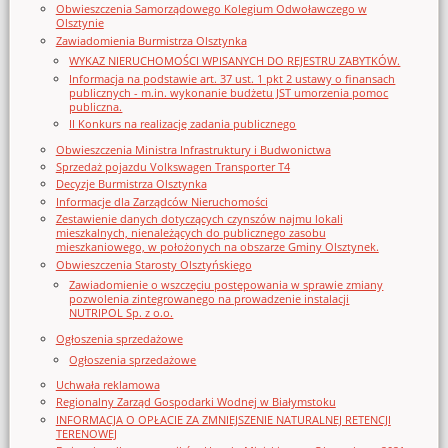
Obwieszczenia Samorządowego Kolegium Odwoławczego w
Olsztynie
Zawiadomienia Burmistrza Olsztynka
WYKAZ NIERUCHOMOŚCI WPISANYCH DO REJESTRU ZABYTKÓW.
Informacja na podstawie art. 37 ust. 1 pkt 2 ustawy o finansach
publicznych - m.in. wykonanie budżetu JST umorzenia pomoc
publiczna.
II Konkurs na realizację zadania publicznego
Obwieszczenia Ministra Infrastruktury i Budwonictwa
Sprzedaż pojazdu Volkswagen Transporter T4
Decyzje Burmistrza Olsztynka
Informacje dla Zarządców Nieruchomości
Zestawienie danych dotyczących czynszów najmu lokali
mieszkalnych, nienależących do publicznego zasobu
mieszkaniowego, w położonych na obszarze Gminy Olsztynek.
Obwieszczenia Starosty Olsztyńskiego
Zawiadomienie o wszczęciu postępowania w sprawie zmiany
pozwolenia zintegrowanego na prowadzenie instalacji
NUTRIPOL Sp. z o.o.
Ogłoszenia sprzedażowe
Ogłoszenia sprzedażowe
Uchwała reklamowa
Regionalny Zarząd Gospodarki Wodnej w Białymstoku
INFORMACJA O OPŁACIE ZA ZMNIEJSZENIE NATURALNEJ RETENCJI
TERENOWEJ