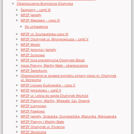
Obwieszczenia Burmistrza Olsztynka
Świętajny – część III
MPZP Jagiełły
MPZP Waplewo – czesc III
Do uchwalenia
MPZP ul. Grunwaldzka-czesc III
MPZP Olsztynek ul. Mrongowiusza – część V
MPZP Mierki
MPZP Jeziorna i Jagielly
MPZP Sosnowa
MPZP linia energetyczna Olsztynek-Biesal
mpzp Platyny, Warlity Małe - obwieszczenie
MPZP Świerkocin
Obwieszczenie w sprawie projektu zmiany mpzp m. Olsztynek
ul. Słoneczna
MPZP Lipowo Kurkowskie – czesc II
MPZP Jemiołowo – część II
MPZP ul. Leśna do węzła Olsztynek Wschód
MPZP Platyny, Warlity, Wigwałd, Gaj, Drwęck
MPZP Łutynowo
MPZP Pawłowo
MPZP Jagielly, Strazacka, Grunwaldzka, Mazurska, Warszawska
MPZP Platyny i Warlity Małe
MPZP Olsztynek ul. Poranna
MPZP Słoneczna