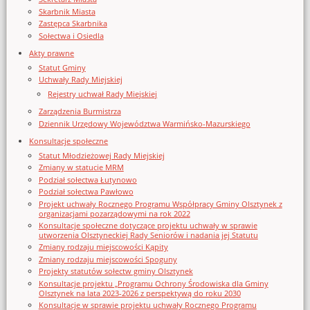
Skarbnik Miasta
Zastępca Skarbnika
Sołectwa i Osiedla
Akty prawne
Statut Gminy
Uchwały Rady Miejskiej
Rejestry uchwał Rady Miejskiej
Zarządzenia Burmistrza
Dziennik Urzędowy Województwa Warmińsko-Mazurskiego
Konsultacje społeczne
Statut Młodzieżowej Rady Miejskiej
Zmiany w statucie MRM
Podział sołectwa Łutynowo
Podział sołectwa Pawłowo
Projekt uchwały Rocznego Programu Współpracy Gminy Olsztynek z
organizacjami pozarządowymi na rok 2022
Konsultacje społeczne dotyczące projektu uchwały w sprawie
utworzenia Olsztyneckiej Rady Seniorów i nadania jej Statutu
Zmiany rodzaju miejscowości Kąpity
Zmiany rodzaju miejscowości Spoguny
Projekty statutów sołectw gminy Olsztynek
Konsultacje projektu „Programu Ochrony Środowiska dla Gminy
Olsztynek na lata 2023-2026 z perspektywą do roku 2030
Konsultacje w sprawie projektu uchwały Rocznego Programu