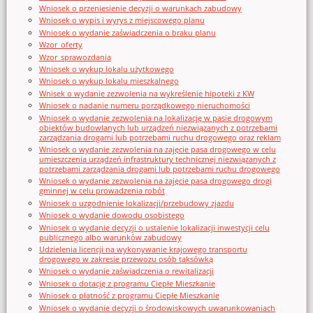
Wniosek o przeniesienie decyzji o warunkach zabudowy
Wniosek o wypis i wyrys z miejscowego planu
Wniosek o wydanie zaświadczenia o braku planu
Wzor_oferty
Wzor_sprawozdania
Wniosek o wykup lokalu użytkowego
Wniosek o wykup lokalu mieszkalnego
Wnisek o wydanie zezwolenia na wykreślenie hipoteki z KW
Wniosek o nadanie numeru porządkowego nieruchomości
Wniosek o wydanie zezwolenia na lokalizację w pasie drogowym
obiektów budowlanych lub urządzeń niezwiązanych z potrzebami
zarządzania drogami lub potrzebami ruchu drogowego oraz reklam
Wniosek o wydanie zezwolenia na zajęcie pasa drogowego w celu
umieszczenia urządzeń infrastruktury technicznej niezwiązanych z
potrzebami zarządzania drogami lub potrzebami ruchu drogowego
Wniosek o wydanie zezwolenia na zajęcie pasa drogowego drogi
gminnej w celu prowadzenia robót
Wniosek o uzgodnienie lokalizacji/przebudowy zjazdu
Wniosek o wydanie dowodu osobistego
Wniosek o wydanie decyzji o ustalenie lokalizacji inwestycji celu
publicznego albo warunków zabudowy
Udzielenia licencji na wykonywanie krajowego transportu
drogowego w zakresie przewozu osób taksówką
Wniosek o wydanie zaświadczenia o rewitalizacji
Wniosek o dotację z programu Ciepłe Mieszkanie
Wniosek o płatność z programu Ciepłe Mieszkanie
Wniosek o wydanie decyzji o środowiskowych uwarunkowaniach