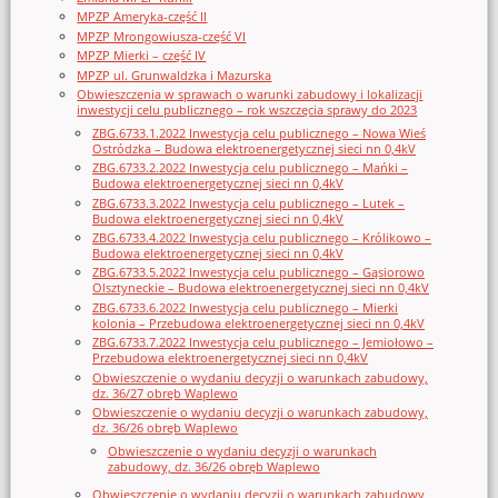
MPZP Ameryka-część II
MPZP Mrongowiusza-część VI
MPZP Mierki – część IV
MPZP ul. Grunwaldzka i Mazurska
Obwieszczenia w sprawach o warunki zabudowy i lokalizacji
inwestycji celu publicznego – rok wszczęcia sprawy do 2023
ZBG.6733.1.2022 Inwestycja celu publicznego – Nowa Wieś
Ostródzka – Budowa elektroenergetycznej sieci nn 0,4kV
ZBG.6733.2.2022 Inwestycja celu publicznego – Mańki –
Budowa elektroenergetycznej sieci nn 0,4kV
ZBG.6733.3.2022 Inwestycja celu publicznego – Lutek –
Budowa elektroenergetycznej sieci nn 0,4kV
ZBG.6733.4.2022 Inwestycja celu publicznego – Królikowo –
Budowa elektroenergetycznej sieci nn 0,4kV
ZBG.6733.5.2022 Inwestycja celu publicznego – Gąsiorowo
Olsztyneckie – Budowa elektroenergetycznej sieci nn 0,4kV
ZBG.6733.6.2022 Inwestycja celu publicznego – Mierki
kolonia – Przebudowa elektroenergetycznej sieci nn 0,4kV
ZBG.6733.7.2022 Inwestycja celu publicznego – Jemiołowo –
Przebudowa elektroenergetycznej sieci nn 0,4kV
Obwieszczenie o wydaniu decyzji o warunkach zabudowy,
dz. 36/27 obręb Waplewo
Obwieszczenie o wydaniu decyzji o warunkach zabudowy,
dz. 36/26 obręb Waplewo
Obwieszczenie o wydaniu decyzji o warunkach
zabudowy, dz. 36/26 obręb Waplewo
Obwieszczenie o wydaniu decyzji o warunkach zabudowy,