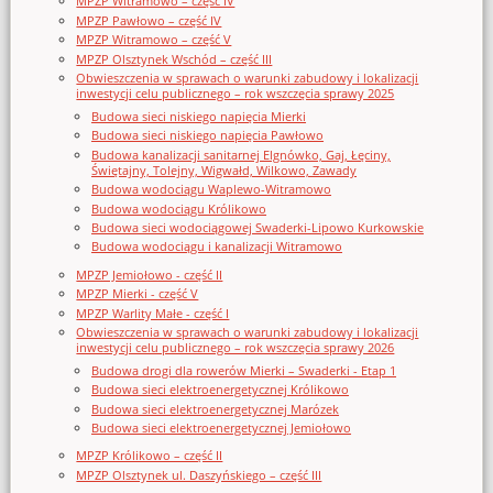
MPZP Witramowo – część IV
MPZP Pawłowo – część IV
MPZP Witramowo – część V
MPZP Olsztynek Wschód – część III
Obwieszczenia w sprawach o warunki zabudowy i lokalizacji
inwestycji celu publicznego – rok wszczęcia sprawy 2025
Budowa sieci niskiego napięcia Mierki
Budowa sieci niskiego napięcia Pawłowo
Budowa kanalizacji sanitarnej Elgnówko, Gaj, Łęciny,
Świętajny, Tolejny, Wigwałd, Wilkowo, Zawady
Budowa wodociągu Waplewo-Witramowo
Budowa wodociągu Królikowo
Budowa sieci wodociągowej Swaderki-Lipowo Kurkowskie
Budowa wodociągu i kanalizacji Witramowo
MPZP Jemiołowo - część II
MPZP Mierki - część V
MPZP Warlity Małe - część I
Obwieszczenia w sprawach o warunki zabudowy i lokalizacji
inwestycji celu publicznego – rok wszczęcia sprawy 2026
Budowa drogi dla rowerów Mierki – Swaderki - Etap 1
Budowa sieci elektroenergetycznej Królikowo
Budowa sieci elektroenergetycznej Marózek
Budowa sieci elektroenergetycznej Jemiołowo
MPZP Królikowo – część II
MPZP Olsztynek ul. Daszyńskiego – część III