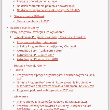
Pierwsze oświadczenie radnego
Na dzień zaprzestania pełnienia obowiązków
Na dzień rozwiązania stosunku pracy - 27.10.2025
Oświadczenia - 2026 rok
Oświadczenia za rok 2025
Raport o stanie Gminy
Plany, programy, strategie i ich wykonanie
Ponadlokalny Program Rewitalizacji Miast Sieci Cittaslow
Program rewitalizacji sieci miast
Lokalny Program Rewitalizacji gminy Olsztynek
Aktualizacja LPR – październik 2016
Aktualizacja LPR – lipiec 2017
Aktualizacja LPR – czerwiec 2018
Strategia Rozwoju Gminy
Roczne
Program współpracy z organizacjami pozarządowymi na 2026
rok
Gminny Program Profilaktyki i Rozwiązywania Problemów
Alkoholowych oraz Przeciwdziałania Narkomanii na 2026 rok
Program opieki nad zwierzętami na 2026 rok
Wieloletnie
Plan Odnowy Miejscowości Waplewo na lata 2021-2028
Program Ochrony Środowiska dla Gminy Olsztynek na lata
2023-2026 z perspektywą do 2030 roku