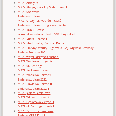
MPZP Ameryka
MPZP Platyny i Warlity Małe – część II
MPZP Sportowa
Zmiana studium
MPZP Olsztynek Wschód – część II
Zmiana studium – drugie wyłożenie
MPZP Kunki – czesc I
Warunki zabudowy dla dz. 380 obręb Mierki
MPZP Mierki – część III
MPZP Mierkowska, Zielona i Polna
MPZP Platyny, Warlity, Elgnówko, Gaj, Wigwałd i Zawady
Zmiana Studium 2021
MPZP węzeł Olsztynek Zachód
MPZP Waplewo – część IV
MPZP ul. Behringa
MPZP Królikowo – czesc I
MPZP Waplewo – czesc V
Zmiana studium 2022
MPZP Pawłowo – część III
Zmiana studium 2022 II
MPZP jezioro Jemiołowo
MPZP Wilcza – obszar A
MPZP Gąsiorowo – część III
MPZP ul. Behringa – część II
MPZP Perłowa i Pionierów
Zmiana MPZP Kunki