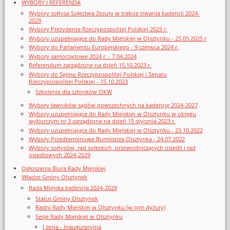
WYBORY I REFERENDA
Wybory sołtysa Sołectwa Zezuty w trakcie trwania kadencji 2024-
2029
Wybory Prezydenta Rzeczypospolitej Polskiej 2025 r.
Wybory uzupełniające do Rady Miejskiej w Olsztynku - 25.05.2025 r
Wybory do Parlamentu Europejskiego - 9 czerwca 2024 r.
Wybory samorządowe 2024 r. - 7.04.2024
Referendum zarządzone na dzień 15.10.2023 r.
Wybory do Sejmu Rzeczypospolitej Polskiej i Senatu
Rzeczypospolitej Polskiej - 15.10.2023
Szkolenie dla członków OKW
Wybory ławników sądów powszechnych na kadencję 2024-2027
Wybory uzupełniające do Rady Miejskiej w Olsztynku w okręgu
wyborczym nr 3 zarządzone na dzień 15 stycznia 2023 r.
Wybory uzupełniające do Rady Miejskiej w Olsztynku - 23.10.2022
Wybory Przedterminowe Burmistrza Olsztynka - 24.07.2022
Wybory sołtysów, rad sołeckich, przewodniczących osiedli i rad
osiedlowych 2024-2029
Ogłoszenia Biura Rady Miejskiej
Władze Gminy Olsztynek
Rada Miejska kadencja 2024-2029
Statut Gminy Olsztynek
Radni Rady Miejskiej w Olsztynku (w tym dyżury)
Sesje Rady Miejskiej w Olsztynku
I sesja - inauguracyjna