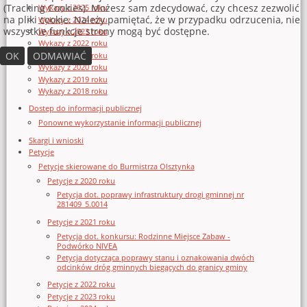
(Tracking Cookies). Możesz sam zdecydować, czy chcesz zezwolić
Wykazy z 2025 roku
na pliki cookie. Należy pamiętać, że w przypadku odrzucenia, nie
Wykazy z 2024 roku
wszystkie funkcje strony mogą być dostępne.
Wykazy z 2023 roku
Wykazy z 2022 roku
OK
ODMAWIAĆ
Wykazy z 2021 roku
Wykazy z 2020 roku
Wykazy z 2019 roku
Wykazy z 2018 roku
Dostęp do informacji publicznej
Ponowne wykorzystanie informacji publicznej
Skargi i wnioski
Petycje
Petycje skierowane do Burmistrza Olsztynka
Petycje z 2020 roku
Petycja dot. poprawy infrastruktury drogi gminnej nr
281409_5.0014
Petycje z 2021 roku
Petycja dot. konkursu: Rodzinne Miejsce Zabaw -
Podwórko NIVEA
Petycja dotycząca poprawy stanu i oznakowania dwóch
odcinków dróg gminnych biegących do granicy gminy
Petycje z 2022 roku
Petycje z 2023 roku