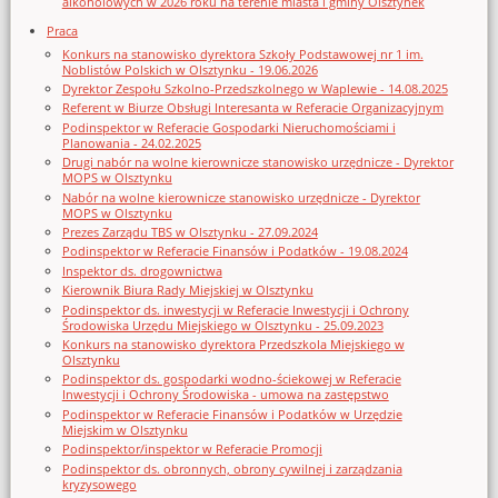
alkoholowych w 2026 roku na terenie miasta i gminy Olsztynek
Praca
Konkurs na stanowisko dyrektora Szkoły Podstawowej nr 1 im.
Noblistów Polskich w Olsztynku - 19.06.2026
Dyrektor Zespołu Szkolno-Przedszkolnego w Waplewie - 14.08.2025
Referent w Biurze Obsługi Interesanta w Referacie Organizacyjnym
Podinspektor w Referacie Gospodarki Nieruchomościami i
Planowania - 24.02.2025
Drugi nabór na wolne kierownicze stanowisko urzędnicze - Dyrektor
MOPS w Olsztynku
Nabór na wolne kierownicze stanowisko urzędnicze - Dyrektor
MOPS w Olsztynku
Prezes Zarządu TBS w Olsztynku - 27.09.2024
Podinspektor w Referacie Finansów i Podatków - 19.08.2024
Inspektor ds. drogownictwa
Kierownik Biura Rady Miejskiej w Olsztynku
Podinspektor ds. inwestycji w Referacie Inwestycji i Ochrony
Środowiska Urzędu Miejskiego w Olsztynku - 25.09.2023
Konkurs na stanowisko dyrektora Przedszkola Miejskiego w
Olsztynku
Podinspektor ds. gospodarki wodno-ściekowej w Referacie
Inwestycji i Ochrony Środowiska - umowa na zastępstwo
Podinspektor w Referacie Finansów i Podatków w Urzędzie
Miejskim w Olsztynku
Podinspektor/inspektor w Referacie Promocji
Podinspektor ds. obronnych, obrony cywilnej i zarządzania
kryzysowego