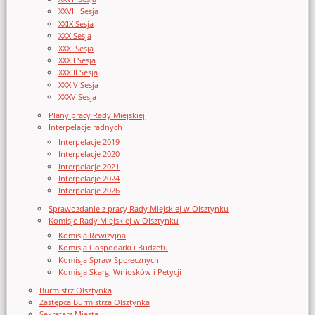
XXVIII Sesja
XXIX Sesja
XXX Sesja
XXXI Sesja
XXXII Sesja
XXXIII Sesja
XXXIV Sesja
XXXV Sesja
Plany pracy Rady Miejskiej
Interpelacje radnych
Interpelacje 2019
Interpelacje 2020
Interpelacje 2021
Interpelacje 2024
Interpelacje 2026
Sprawozdanie z pracy Rady Miejskiej w Olsztynku
Komisje Rady Miejskiej w Olsztynku
Komisja Rewizyjna
Komisja Gospodarki i Budżetu
Komisja Spraw Społecznych
Komisja Skarg, Wniosków i Petycji
Burmistrz Olsztynka
Zastępca Burmistrza Olsztynka
Sekretarz Miasta