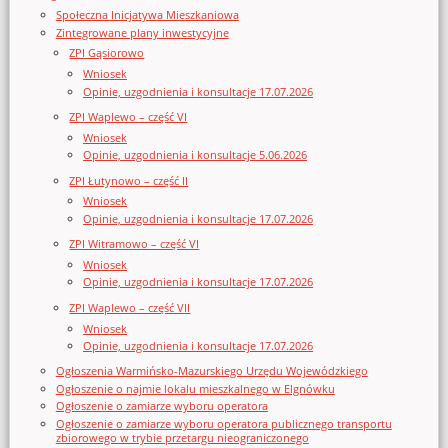
Społeczna Inicjatywa Mieszkaniowa
Zintegrowane plany inwestycyjne
ZPI Gąsiorowo
Wniosek
Opinie, uzgodnienia i konsultacje 17.07.2026
ZPI Waplewo – część VI
Wniosek
Opinie, uzgodnienia i konsultacje 5.06.2026
ZPI Łutynowo – część II
Wniosek
Opinie, uzgodnienia i konsultacje 17.07.2026
ZPI Witramowo – część VI
Wniosek
Opinie, uzgodnienia i konsultacje 17.07.2026
ZPI Waplewo – część VII
Wniosek
Opinie, uzgodnienia i konsultacje 17.07.2026
Ogłoszenia Warmińsko-Mazurskiego Urzędu Wojewódzkiego
Ogłoszenie o najmie lokalu mieszkalnego w Elgnówku
Ogłoszenie o zamiarze wyboru operatora
Ogłoszenie o zamiarze wyboru operatora publicznego transportu
zbiorowego w trybie przetargu nieograniczonego