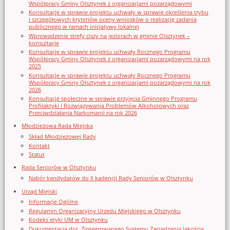
Współpracy Gminy Olsztynek z organizacjami pozarządowymi
Konsultacje w sprawie projektu uchwały w sprawie określenia trybu
i szczegółowych kryteriów oceny wniosków o realizację zadania
publicznego w ramach inicjatywy lokalnej
Wprowadzenie strefy ciszy na jeziorach w gminie Olsztynek –
konsultacje
Konsultacje w sprawie projektu uchwały Rocznego Programu
Współpracy Gminy Olsztynek z organizacjami pozarządowymi na rok
2025
Konsultacje w sprawie projektu uchwały Rocznego Programu
Współpracy Gminy Olsztynek z organizacjami pozarządowymi na rok
2026
Konsultacje społeczne w sprawie przyjęcia Gminnego Programu
Profilaktyki i Rozwiązywania Problemów Alkoholowych oraz
Przeciwdziałania Narkomanii na rok 2026
Młodzieżowa Rada Miejska
Skład Młodzieżowej Rady
Kontakt
Statut
Rada Seniorów w Olsztynku
Nabór kandydatów do II kadencji Rady Seniorów w Olsztynku
Urząd Miejski
Informacje Ogólne
Regulamin Organizacyjny Urzedu Miejskiego w Olsztynku
Kodeks etyki UM w Olsztynku
Dokumentacja dot. Zintegrowanego Systemu Zarządzania Jakością