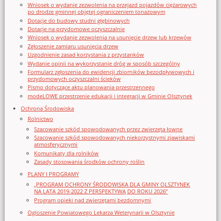
Wniosek o wydanie zezwolenia na przejazd pojazdów ciężarowych
po drodze gminnej objętej ograniczeniem tonażowym
Dotacje do budowy studni głębinowych
Dotacje na przydomowe oczyszczalnie
Wniosek o wydanie zezwolenia na usunięcie drzew lub krzewów
Zgłoszenie zamiaru usunięcia drzew
Uzgodnienie zasad korzystania z przystanków
Wydanie opinii na wykorzystanie dróg w sposób szczególny
Formularz zgłoszenia do ewidencji zbiorników bezodpływowych i
przydomowych oczyszczalni ścieków
Pismo dotyczące aktu planowania przestrzennego
modeLOWE przestrzenie edukacji i integracji w Gminie Olsztynek
Ochrona Środowiska
Rolnictwo
Szacowanie szkód spowodowanych przez zwierzęta łowne
Szacowanie szkód spowodowanych niekorzystnymi zjawiskami
atmosferycznymi
Komunikaty dla rolników
Zasady stosowania środków ochrony roślin
PLANY I PROGRAMY
„PROGRAM OCHRONY ŚRODOWISKA DLA GMINY OLSZTYNEK
NA LATA 2019-2022 Z PERSPEKTYWĄ DO ROKU 2026”
Program opieki nad zwierzętami bezdomnymi
Ogloszenie Powiatowego Lekarza Weterynarii w Olsztynie