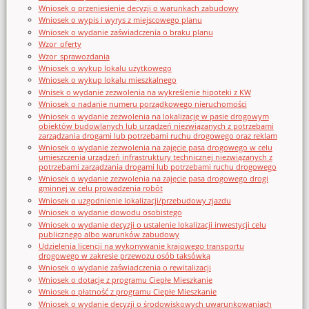
Wniosek o przeniesienie decyzji o warunkach zabudowy
Wniosek o wypis i wyrys z miejscowego planu
Wniosek o wydanie zaświadczenia o braku planu
Wzor_oferty
Wzor_sprawozdania
Wniosek o wykup lokalu użytkowego
Wniosek o wykup lokalu mieszkalnego
Wnisek o wydanie zezwolenia na wykreślenie hipoteki z KW
Wniosek o nadanie numeru porządkowego nieruchomości
Wniosek o wydanie zezwolenia na lokalizację w pasie drogowym
obiektów budowlanych lub urządzeń niezwiązanych z potrzebami
zarządzania drogami lub potrzebami ruchu drogowego oraz reklam
Wniosek o wydanie zezwolenia na zajęcie pasa drogowego w celu
umieszczenia urządzeń infrastruktury technicznej niezwiązanych z
potrzebami zarządzania drogami lub potrzebami ruchu drogowego
Wniosek o wydanie zezwolenia na zajęcie pasa drogowego drogi
gminnej w celu prowadzenia robót
Wniosek o uzgodnienie lokalizacji/przebudowy zjazdu
Wniosek o wydanie dowodu osobistego
Wniosek o wydanie decyzji o ustalenie lokalizacji inwestycji celu
publicznego albo warunków zabudowy
Udzielenia licencji na wykonywanie krajowego transportu
drogowego w zakresie przewozu osób taksówką
Wniosek o wydanie zaświadczenia o rewitalizacji
Wniosek o dotację z programu Ciepłe Mieszkanie
Wniosek o płatność z programu Ciepłe Mieszkanie
Wniosek o wydanie decyzji o środowiskowych uwarunkowaniach