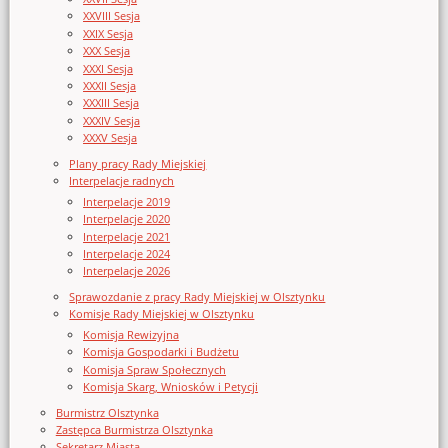
XXVIII Sesja
XXIX Sesja
XXX Sesja
XXXI Sesja
XXXII Sesja
XXXIII Sesja
XXXIV Sesja
XXXV Sesja
Plany pracy Rady Miejskiej
Interpelacje radnych
Interpelacje 2019
Interpelacje 2020
Interpelacje 2021
Interpelacje 2024
Interpelacje 2026
Sprawozdanie z pracy Rady Miejskiej w Olsztynku
Komisje Rady Miejskiej w Olsztynku
Komisja Rewizyjna
Komisja Gospodarki i Budżetu
Komisja Spraw Społecznych
Komisja Skarg, Wniosków i Petycji
Burmistrz Olsztynka
Zastępca Burmistrza Olsztynka
Sekretarz Miasta