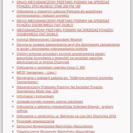
DRUGI NIEOGRANICZONY PRZETARG PISEMNY NA SPRZEDAŻ
POJAZDU SPECJALNEGO STAR 200 PM 18P
Ogłoszenie o otwartym naborze Partnera do wspólnego
przygotowania i realizacji projektu
DRUGI NIEOGRANICZONY PRZETARG PISEMNY NA SPRZEDAŻ
POJAZDU OSOBOWEGO FIAT DOBLO
NIEOGRANICZONY PRZETARG PISEMNY NA SPRZEDAŻ POJAZDU
OSOBOWEGO FIAT DOBLO
Instytut Meteorologii i Gospodarki Wodnej
Decyzja w sprawie zatwierdzenia taryf dla zbiorowego zaopatrzenia
w wodę i zbiorowego odprowadzania ścieków
Ogólny schemat procedury kontroli przestrzegania zasad i
warunków korzystania z zezwoleń na sprzedaż napojów
alkoholowych w gminie Olsztynek
Ogłoszenie o sprzedaży ciągnika Ursus C-360
MPZP Samagowo – czesc I
Rezygnacja z realizacji zadania pn. "Odkrycie tajemnic pomnika
Tannenbergu"
Nieograniczony Przetargu Pisemny Na Sprzedaż Pojazdu
Specjalnego Marki Star_200
Informacje i komunikaty
Uchwała projekt nowego ustroju szkolnego
Ogłoszenie o zebraniu mieszkańców Sołectwa Drwęck - wybory
sołtysa
Ogłoszenie o zamknięciu ul. Behringa na czas Dni Olsztynka 2016
Pozostałe obwieszczenia
Samorząd Województwa Warmińsko-Mazurskiego
Obwieszczenia Wojewody Warmińsko-Mazurskiego