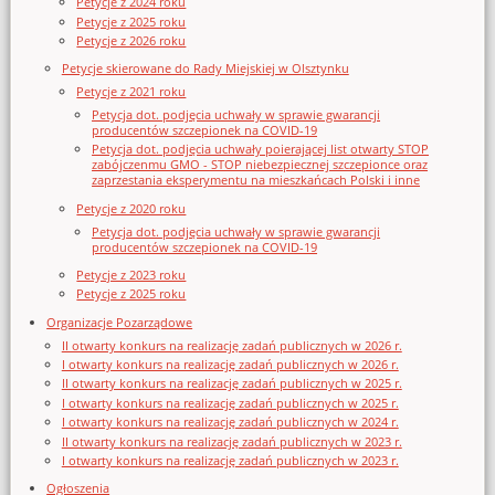
Petycje z 2024 roku
Petycje z 2025 roku
Petycje z 2026 roku
Petycje skierowane do Rady Miejskiej w Olsztynku
Petycje z 2021 roku
Petycja dot. podjęcia uchwały w sprawie gwarancji
producentów szczepionek na COVID-19
Petycja dot. podjęcia uchwały poierającej list otwarty STOP
zabójczenmu GMO - STOP niebezpiecznej szczepionce oraz
zaprzestania eksperymentu na mieszkańcach Polski i inne
Petycje z 2020 roku
Petycja dot. podjęcia uchwały w sprawie gwarancji
producentów szczepionek na COVID-19
Petycje z 2023 roku
Petycje z 2025 roku
Organizacje Pozarządowe
II otwarty konkurs na realizację zadań publicznych w 2026 r.
I otwarty konkurs na realizację zadań publicznych w 2026 r.
II otwarty konkurs na realizację zadań publicznych w 2025 r.
I otwarty konkurs na realizację zadań publicznych w 2025 r.
I otwarty konkurs na realizację zadań publicznych w 2024 r.
II otwarty konkurs na realizację zadań publicznych w 2023 r.
I otwarty konkurs na realizację zadań publicznych w 2023 r.
Ogłoszenia