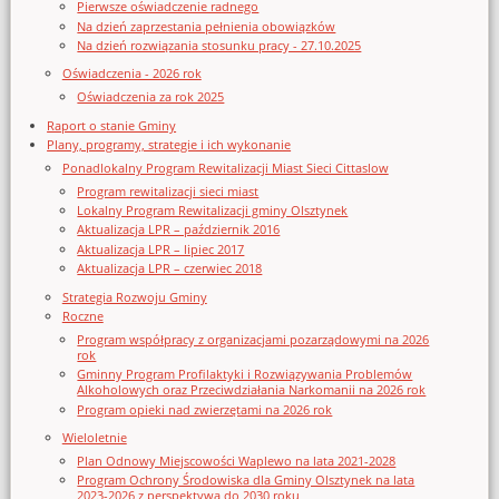
Pierwsze oświadczenie radnego
Na dzień zaprzestania pełnienia obowiązków
Na dzień rozwiązania stosunku pracy - 27.10.2025
Oświadczenia - 2026 rok
Oświadczenia za rok 2025
Raport o stanie Gminy
Plany, programy, strategie i ich wykonanie
Ponadlokalny Program Rewitalizacji Miast Sieci Cittaslow
Program rewitalizacji sieci miast
Lokalny Program Rewitalizacji gminy Olsztynek
Aktualizacja LPR – październik 2016
Aktualizacja LPR – lipiec 2017
Aktualizacja LPR – czerwiec 2018
Strategia Rozwoju Gminy
Roczne
Program współpracy z organizacjami pozarządowymi na 2026
rok
Gminny Program Profilaktyki i Rozwiązywania Problemów
Alkoholowych oraz Przeciwdziałania Narkomanii na 2026 rok
Program opieki nad zwierzętami na 2026 rok
Wieloletnie
Plan Odnowy Miejscowości Waplewo na lata 2021-2028
Program Ochrony Środowiska dla Gminy Olsztynek na lata
2023-2026 z perspektywą do 2030 roku