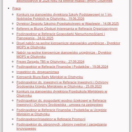
alkoholowych w 2026 roku na terenie miasta i gminy Olsztynek
Praca
Konkurs na stanowisko dyrektora Szkoły Podstawowej nr 1 im.
Noblistów Polskich w Olsztynku - 19.06.2026
Dyrektor Zespołu Szkolno-Przedszkolnego w Waplewie - 14.08.2025
Referent w Biurze Obsługi Interesanta w Referacie Organizacyjnym
Podinspektor w Referacie Gospodarki Nieruchomościami i
Planowania - 24.02.2025
Drugi nabór na wolne kierownicze stanowisko urzędnicze - Dyrektor
MOPS w Olsztynku
Nabór na wolne kierownicze stanowisko urzędnicze - Dyrektor
MOPS w Olsztynku
Prezes Zarządu TBS w Olsztynku - 27.09.2024
Podinspektor w Referacie Finansów i Podatków - 19.08.2024
Inspektor ds. drogownictwa
Kierownik Biura Rady Miejskiej w Olsztynku
Podinspektor ds. inwestycji w Referacie Inwestycji i Ochrony
Środowiska Urzędu Miejskiego w Olsztynku - 25.09.2023
Konkurs na stanowisko dyrektora Przedszkola Miejskiego w
Olsztynku
Podinspektor ds. gospodarki wodno-ściekowej w Referacie
Inwestycji i Ochrony Środowiska - umowa na zastępstwo
Podinspektor w Referacie Finansów i Podatków w Urzędzie
Miejskim w Olsztynku
Podinspektor/inspektor w Referacie Promocji
Podinspektor ds. obronnych, obrony cywilnej i zarządzania
kryzysowego