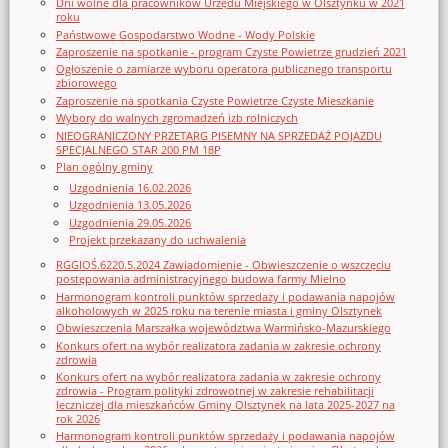
Dni wolne dla pracowników Urzędu Miejskiego w Olsztynku w 2021
roku
Państwowe Gospodarstwo Wodne - Wody Polskie
Zaproszenie na spotkanie - program Czyste Powietrze grudzień 2021
Ogłoszenie o zamiarze wyboru operatora publicznego transportu
zbiorowego
Zaproszenie na spotkania Czyste Powietrze Czyste Mieszkanie
Wybory do walnych zgromadzeń izb rolniczych
NIEOGRANICZONY PRZETARG PISEMNY NA SPRZEDAŻ POJAZDU
SPECJALNEGO STAR 200 PM 18P
Plan ogólny gminy
Uzgodnienia 16.02.2026
Uzgodnienia 13.05.2026
Uzgodnienia 29.05.2026
Projekt przekazany do uchwalenia
RGGIOŚ.6220.5.2024 Zawiadomienie - Obwieszczenie o wszczęciu
postępowania administracyjnego budowa farmy Mielno
Harmonogram kontroli punktów sprzedaży i podawania napojów
alkoholowych w 2025 roku na terenie miasta i gminy Olsztynek
Obwieszczenia Marszałka województwa Warmińsko-Mazurskiego
Konkurs ofert na wybór realizatora zadania w zakresie ochrony
zdrowia
Konkurs ofert na wybór realizatora zadania w zakresie ochrony
zdrowia - Program polityki zdrowotnej w zakresie rehabilitacji
leczniczej dla mieszkańców Gminy Olsztynek na lata 2025-2027 na
rok 2026
Harmonogram kontroli punktów sprzedaży i podawania napojów