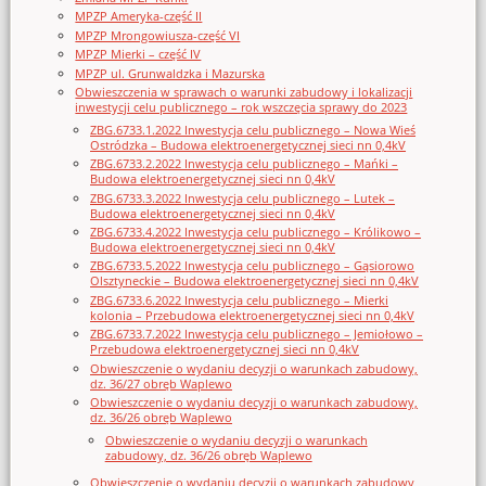
MPZP Ameryka-część II
MPZP Mrongowiusza-część VI
MPZP Mierki – część IV
MPZP ul. Grunwaldzka i Mazurska
Obwieszczenia w sprawach o warunki zabudowy i lokalizacji
inwestycji celu publicznego – rok wszczęcia sprawy do 2023
ZBG.6733.1.2022 Inwestycja celu publicznego – Nowa Wieś
Ostródzka – Budowa elektroenergetycznej sieci nn 0,4kV
ZBG.6733.2.2022 Inwestycja celu publicznego – Mańki –
Budowa elektroenergetycznej sieci nn 0,4kV
ZBG.6733.3.2022 Inwestycja celu publicznego – Lutek –
Budowa elektroenergetycznej sieci nn 0,4kV
ZBG.6733.4.2022 Inwestycja celu publicznego – Królikowo –
Budowa elektroenergetycznej sieci nn 0,4kV
ZBG.6733.5.2022 Inwestycja celu publicznego – Gąsiorowo
Olsztyneckie – Budowa elektroenergetycznej sieci nn 0,4kV
ZBG.6733.6.2022 Inwestycja celu publicznego – Mierki
kolonia – Przebudowa elektroenergetycznej sieci nn 0,4kV
ZBG.6733.7.2022 Inwestycja celu publicznego – Jemiołowo –
Przebudowa elektroenergetycznej sieci nn 0,4kV
Obwieszczenie o wydaniu decyzji o warunkach zabudowy,
dz. 36/27 obręb Waplewo
Obwieszczenie o wydaniu decyzji o warunkach zabudowy,
dz. 36/26 obręb Waplewo
Obwieszczenie o wydaniu decyzji o warunkach
zabudowy, dz. 36/26 obręb Waplewo
Obwieszczenie o wydaniu decyzji o warunkach zabudowy,