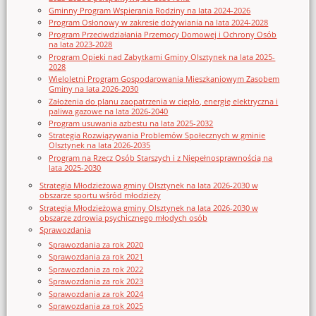
Gminny Program Wspierania Rodziny na lata 2024-2026
Program Osłonowy w zakresie dożywiania na lata 2024-2028
Program Przeciwdziałania Przemocy Domowej i Ochrony Osób
na lata 2023-2028
Program Opieki nad Zabytkami Gminy Olsztynek na lata 2025-
2028
Wieloletni Program Gospodarowania Mieszkaniowym Zasobem
Gminy na lata 2026-2030
Założenia do planu zaopatrzenia w ciepło, energię elektryczna i
paliwa gazowe na lata 2026-2040
Program usuwania azbestu na lata 2025-2032
Strategia Rozwiązywania Problemów Społecznych w gminie
Olsztynek na lata 2026-2035
Program na Rzecz Osób Starszych i z Niepełnosprawnością na
lata 2025-2030
Strategia Młodzieżowa gminy Olsztynek na lata 2026-2030 w
obszarze sportu wśród młodzieży
Strategia Młodzieżowa gminy Olsztynek na lata 2026-2030 w
obszarze zdrowia psychicznego młodych osób
Sprawozdania
Sprawozdania za rok 2020
Sprawozdania za rok 2021
Sprawozdania za rok 2022
Sprawozdania za rok 2023
Sprawozdania za rok 2024
Sprawozdania za rok 2025