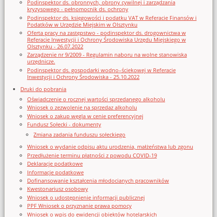
Podinspektor ds. obronnych, obrony cywilnej i zarządzania
kryzysowego - pełnomocnik ds. ochrony
Podinspektor ds. księgowości i podatku VAT w Referacie Finansów i
Podatków w Urzędzie Miejskim w Olsztynku
Oferta pracy na zastępstwo - podinspektor ds. drogownictwa w
Referacie Inwestycji i Ochrony Środowiska Urzędu Miejskiego w
Olsztynku - 26.07.2022
Zarządzenie nr 9/2009 - Regulamin naboru na wolne stanowiska
urzędnicze.
Podinspektor ds. gospodarki wodno–ściekowej w Referacie
Inwestycji i Ochrony Środowiska - 25.10.2022
Druki do pobrania
Oświadczenie o rocznej wartości sprzedanego alkoholu
Wniosek o zezwolenie na sprzedaz alkoholu
Wniosek o zakup węgla w cenie preferencyjnej
Fundusz Sołecki - dokumenty
Zmiana zadania funduszu sołeckiego
Wniosek o wydanie odpisu aktu urodzenia, małżeństwa lub zgonu
Przedłużenie terminu płatności z powodu COVID-19
Deklaracje podatkowe
Informacje podatkowe
Dofinansowanie kształcenia młodocianych pracowników
Kwestonariusz osobowy
Wniosek o udostępnienie informacji publicznej
PPF Wniosek o przyznanie prawa pomocy
Wniosek o wpis do ewidencji obiektów hotelarskich