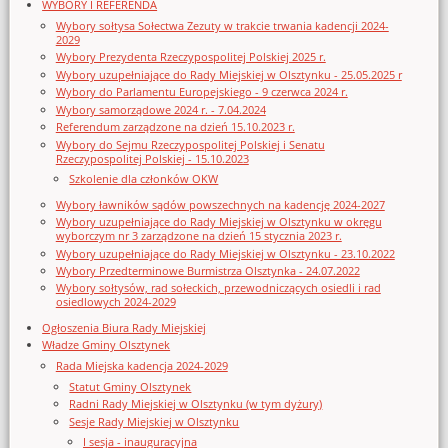
WYBORY I REFERENDA
Wybory sołtysa Sołectwa Zezuty w trakcie trwania kadencji 2024-
2029
Wybory Prezydenta Rzeczypospolitej Polskiej 2025 r.
Wybory uzupełniające do Rady Miejskiej w Olsztynku - 25.05.2025 r
Wybory do Parlamentu Europejskiego - 9 czerwca 2024 r.
Wybory samorządowe 2024 r. - 7.04.2024
Referendum zarządzone na dzień 15.10.2023 r.
Wybory do Sejmu Rzeczypospolitej Polskiej i Senatu
Rzeczypospolitej Polskiej - 15.10.2023
Szkolenie dla członków OKW
Wybory ławników sądów powszechnych na kadencję 2024-2027
Wybory uzupełniające do Rady Miejskiej w Olsztynku w okręgu
wyborczym nr 3 zarządzone na dzień 15 stycznia 2023 r.
Wybory uzupełniające do Rady Miejskiej w Olsztynku - 23.10.2022
Wybory Przedterminowe Burmistrza Olsztynka - 24.07.2022
Wybory sołtysów, rad sołeckich, przewodniczących osiedli i rad
osiedlowych 2024-2029
Ogłoszenia Biura Rady Miejskiej
Władze Gminy Olsztynek
Rada Miejska kadencja 2024-2029
Statut Gminy Olsztynek
Radni Rady Miejskiej w Olsztynku (w tym dyżury)
Sesje Rady Miejskiej w Olsztynku
I sesja - inauguracyjna