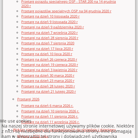
Przetarg pojazdu specjalnego OSP - STAR 200 na 14 grudnia
2020 r
Przetarg pojazdów specjalnych OSP na 04 grudnia 2020 r
Przetarg na dzień 10 listopada 2020 r
Przetarg na dzień 9 listopada 2020 r
Przetargi na dzień 9 października 2020 r
Przetargi na dzień 7 września 2020 r
Przetargi na dzień 28 sierpnia 2020 r
Przetargi na dzień 7 sierpnia 2020
Przetargi na dzień 17 lipca 2020 r
Przetarg na dzień 10 lipca 2020 r
Przetarg na dzień 26 czerwca 2020 r
Przetargi na dzień 19 czerwca 2020 r
Przetargi na dzień 3 kwietnia 2020 r
Przetarg na dzień 30 marca 2020 r
Przetarg na dzień 23 marca 2020 r
Przetarg na dzień 28 lutego 2020 r
Przetargi na dzień 21 lutego 2020 r
Przetargi 2026
Przetarg na dzień 6 marca 2026 r.
Przetargi na dzień 10 sierpnia 2026 r.
Przetarg na dzień 11 sierpnia 2026 r.
We use cookies
Przetarg na dzień 11 września 2026 r.
Na naszej stronie internetowej używamy plików cookie. Niektóre
Wykazy nieruchomości przeznaczonych do sprzedaży i dzierżawy
z nich są niezbędne dla funkcjonowania strony, inne pomagają
nam w ulepszaniu tej strony i doświadczeń użytkownika
Wykazy z 2026 roku