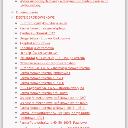
Wykaz urzędowych lekarzy weterynarii do badania mięsa na
użytek własny
Obwieszczenia
DECYZJE ŚRODOWISKOWE
Eurotter Logistyka - Stacja paliw
Farma fotowoltaiczna Waplewo
Tymbark - Zbiornik CO2
Droga Selwa - Lipowo Kurkowskie
Agaplast rozbudowa
Kanalizacja Witramowo
DECYZJE ŚRODOWISKOWE
INFORMACJE O WSZCZĘCIU POSTĘPOWANIA
Obwieszczenia - udział społeczeństwa
Europrofil Sp. z o. o. – instalacja fotowoltaiczna
Farma fotowoltaiczna Jemiołowo I
Farma fotowoltaiczna Kunki I
Farma fotowoltaiczna Kunki II
P.P-H.Agaplast Sp. z o.o. - studnia awaryjna
Farma fotowoltaiczna Królikowo
Osiedle Mieszkaniowe, Królikowo dz. nr 42/7
Osiedle Mieszkaniowe, Królikowo dz. nr 166/8
Farma fotowoltaiczna Wilkowo 106-6, 106-11
Farma Fotowoltaiczna 57, 59, 60/4, obręb Kunki
Jemiołowo 170/1
Farma Fotowoltaiczna 49, 50, 160/5, Pawłowo