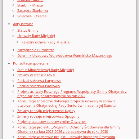
Skarbnik Miasta
Zastępca Skarbnika
Sołectwa i Osiedla
Akty prawne
Statut Gminy
Uchwały Rady Miejskiej
Rejestry uchwał Rady Miejskiej
Zarządzenia Burmistrza
Dziennik Urzędowy Województwa Warmińsko-Mazurskiego
Konsultacje społeczne
Statut Młodzieżowej Rady Miejskiej
Zmiany w statucie MRM
Podział sołectwa Łutynowo
Podział sołectwa Pawłowo
Projekt uchwały Rocznego Programu Współpracy Gminy Olsztynek z
organizacjami pozarządowymi na rok 2022
Konsultacje społeczne dotyczące projektu uchwały w sprawie
utworzenia Olsztyneckiej Rady Seniorów i nadania jej Statutu
Zmiany rodzaju miejscowości Kąpity
Zmiany rodzaju miejscowości Spoguny
Projekty statutów sołectw gminy Olsztynek
Konsultacje projektu „Programu Ochrony Środowiska dla Gminy
Olsztynek na lata 2023-2026 z perspektywą do roku 2030
Konsultacje w sprawie projektu uchwały Rocznego Programu