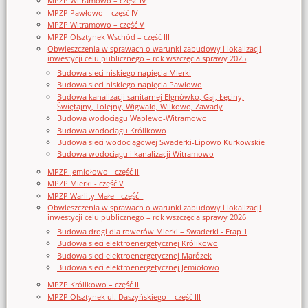
MPZP Witramowo – część IV
MPZP Pawłowo – część IV
MPZP Witramowo – część V
MPZP Olsztynek Wschód – część III
Obwieszczenia w sprawach o warunki zabudowy i lokalizacji
inwestycji celu publicznego – rok wszczęcia sprawy 2025
Budowa sieci niskiego napięcia Mierki
Budowa sieci niskiego napięcia Pawłowo
Budowa kanalizacji sanitarnej Elgnówko, Gaj, Łęciny,
Świętajny, Tolejny, Wigwałd, Wilkowo, Zawady
Budowa wodociągu Waplewo-Witramowo
Budowa wodociągu Królikowo
Budowa sieci wodociągowej Swaderki-Lipowo Kurkowskie
Budowa wodociągu i kanalizacji Witramowo
MPZP Jemiołowo - część II
MPZP Mierki - część V
MPZP Warlity Małe - część I
Obwieszczenia w sprawach o warunki zabudowy i lokalizacji
inwestycji celu publicznego – rok wszczęcia sprawy 2026
Budowa drogi dla rowerów Mierki – Swaderki - Etap 1
Budowa sieci elektroenergetycznej Królikowo
Budowa sieci elektroenergetycznej Marózek
Budowa sieci elektroenergetycznej Jemiołowo
MPZP Królikowo – część II
MPZP Olsztynek ul. Daszyńskiego – część III