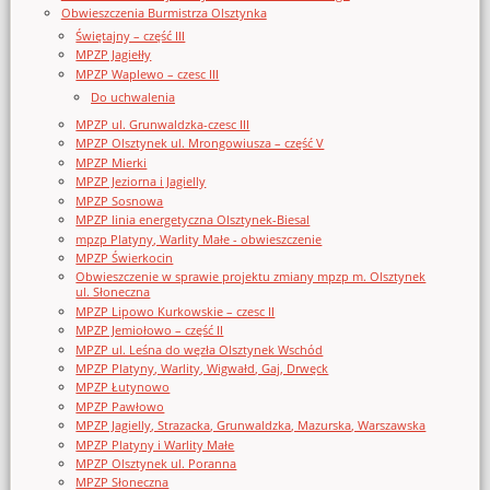
Obwieszczenia Burmistrza Olsztynka
Świętajny – część III
MPZP Jagiełły
MPZP Waplewo – czesc III
Do uchwalenia
MPZP ul. Grunwaldzka-czesc III
MPZP Olsztynek ul. Mrongowiusza – część V
MPZP Mierki
MPZP Jeziorna i Jagielly
MPZP Sosnowa
MPZP linia energetyczna Olsztynek-Biesal
mpzp Platyny, Warlity Małe - obwieszczenie
MPZP Świerkocin
Obwieszczenie w sprawie projektu zmiany mpzp m. Olsztynek
ul. Słoneczna
MPZP Lipowo Kurkowskie – czesc II
MPZP Jemiołowo – część II
MPZP ul. Leśna do węzła Olsztynek Wschód
MPZP Platyny, Warlity, Wigwałd, Gaj, Drwęck
MPZP Łutynowo
MPZP Pawłowo
MPZP Jagielly, Strazacka, Grunwaldzka, Mazurska, Warszawska
MPZP Platyny i Warlity Małe
MPZP Olsztynek ul. Poranna
MPZP Słoneczna