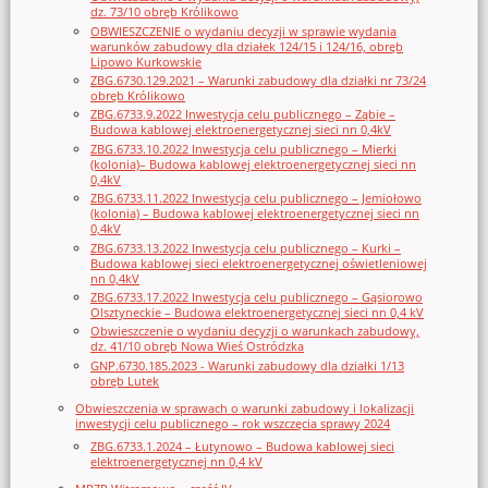
dz. 73/10 obręb Królikowo
OBWIESZCZENIE o wydaniu decyzji w sprawie wydania
warunków zabudowy dla działek 124/15 i 124/16, obręb
Lipowo Kurkowskie
ZBG.6730.129.2021 – Warunki zabudowy dla działki nr 73/24
obręb Królikowo
ZBG.6733.9.2022 Inwestycja celu publicznego – Ząbie –
Budowa kablowej elektroenergetycznej sieci nn 0,4kV
ZBG.6733.10.2022 Inwestycja celu publicznego – Mierki
(kolonia)– Budowa kablowej elektroenergetycznej sieci nn
0,4kV
ZBG.6733.11.2022 Inwestycja celu publicznego – Jemiołowo
(kolonia) – Budowa kablowej elektroenergetycznej sieci nn
0,4kV
ZBG.6733.13.2022 Inwestycja celu publicznego – Kurki –
Budowa kablowej sieci elektroenergetycznej oświetleniowej
nn 0,4kV
ZBG.6733.17.2022 Inwestycja celu publicznego – Gąsiorowo
Olsztyneckie – Budowa elektroenergetycznej sieci nn 0,4 kV
Obwieszczenie o wydaniu decyzji o warunkach zabudowy,
dz. 41/10 obręb Nowa Wieś Ostródzka
GNP.6730.185.2023 - Warunki zabudowy dla działki 1/13
obręb Lutek
Obwieszczenia w sprawach o warunki zabudowy i lokalizacji
inwestycji celu publicznego – rok wszczęcia sprawy 2024
ZBG.6733.1.2024 – Łutynowo – Budowa kablowej sieci
elektroenergetycznej nn 0,4 kV