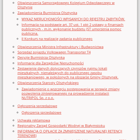
Obwieszczenia Samorządowego Kolegium Odwoławczego w
Olsztynie
Zawiadomienia Burmistrza Olsztynka
WYKAZ NIERUCHOMOŚCI WPISANYCH DO REJESTRU ZABYTKÓW.
Informacja na podstawie art. 37 ust. 1 pkt 2 ustawy o finansach
publicznych - m.in. wykonanie budżetu JST umorzenia pomoc
publiczna.
II Konkurs na realizację zadania publicznego
Obwieszczenia Ministra Infrastruktury i Budwonictwa
Sprzedaż pojazdu Volkswagen Transporter T4
Decyzje Burmistrza Olsztynka
Informacje dla Zarządców Nieruchomości
Zestawienie danych dotyczących czynszów najmu lokali
mieszkalnych, nienależących do publicznego zasobu
mieszkaniowego, w położonych na obszarze Gminy Olsztynek.
Obwieszczenia Starosty Olsztyńskiego
Zawiadomienie o wszczęciu postępowania w sprawie zmiany
pozwolenia zintegrowanego na prowadzenie instalacji
NUTRIPOL Sp. z o.o.
Ogłoszenia sprzedażowe
Ogłoszenia sprzedażowe
Uchwała reklamowa
Regionalny Zarząd Gospodarki Wodnej w Białymstoku
INFORMACJA O OPŁACIE ZA ZMNIEJSZENIE NATURALNEJ RETENCJI
TERENOWEJ