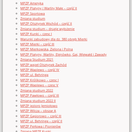
MPZP Ameryka
MPZP Platyny i Warlity Małe – część II
MPZP Sportowa
Zmiana studium
MPZP Olsztynek Wschód – część II
Zmiana studium – drugie wyłożenie
MPZP Kunki – czesc I
Warunki zabudowy dla dz. 380 obręb Mierki
MPZP Mierki – część III
MPZP Mierkowska, Zielona i Polna
MPZP Platyny, Warlity, Elgnówko, Gaj, Wigwałd i Zawady
Zmiana Studium 2021
MPZP węzeł Olsztynek Zachód
MPZP Waplewo – część IV
MPZP ul. Behringa
MPZP Królikowo – czesc I
MPZP Waplewo – czesc V
Zmiana studium 2022
MPZP Pawłowo – część III
Zmiana studium 2022 II
MPZP jezioro Jemiołowo
MPZP Wilcza – obszar A
MPZP Gąsiorowo – część III
MPZP ul. Behringa – część II
MPZP Perłowa i Pionierów
Zmiana MPZP Kunki