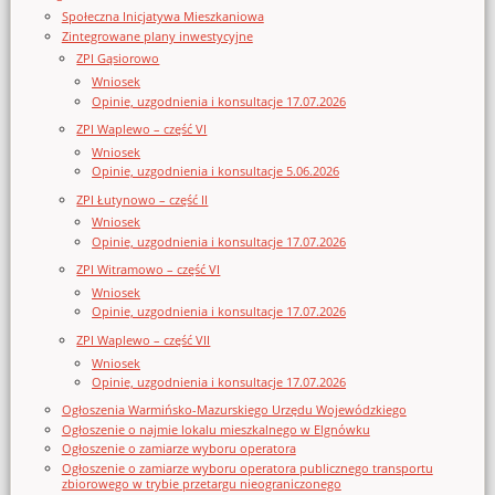
Społeczna Inicjatywa Mieszkaniowa
Zintegrowane plany inwestycyjne
ZPI Gąsiorowo
Wniosek
Opinie, uzgodnienia i konsultacje 17.07.2026
ZPI Waplewo – część VI
Wniosek
Opinie, uzgodnienia i konsultacje 5.06.2026
ZPI Łutynowo – część II
Wniosek
Opinie, uzgodnienia i konsultacje 17.07.2026
ZPI Witramowo – część VI
Wniosek
Opinie, uzgodnienia i konsultacje 17.07.2026
ZPI Waplewo – część VII
Wniosek
Opinie, uzgodnienia i konsultacje 17.07.2026
Ogłoszenia Warmińsko-Mazurskiego Urzędu Wojewódzkiego
Ogłoszenie o najmie lokalu mieszkalnego w Elgnówku
Ogłoszenie o zamiarze wyboru operatora
Ogłoszenie o zamiarze wyboru operatora publicznego transportu
zbiorowego w trybie przetargu nieograniczonego