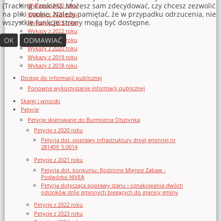
(Tracking Cookies). Możesz sam zdecydować, czy chcesz zezwolić
Wykazy z 2025 roku
na pliki cookie. Należy pamiętać, że w przypadku odrzucenia, nie
Wykazy z 2024 roku
wszystkie funkcje strony mogą być dostępne.
Wykazy z 2023 roku
Wykazy z 2022 roku
OK
ODMAWIAĆ
Wykazy z 2021 roku
Wykazy z 2020 roku
Wykazy z 2019 roku
Wykazy z 2018 roku
Dostęp do informacji publicznej
Ponowne wykorzystanie informacji publicznej
Skargi i wnioski
Petycje
Petycje skierowane do Burmistrza Olsztynka
Petycje z 2020 roku
Petycja dot. poprawy infrastruktury drogi gminnej nr
281409_5.0014
Petycje z 2021 roku
Petycja dot. konkursu: Rodzinne Miejsce Zabaw -
Podwórko NIVEA
Petycja dotycząca poprawy stanu i oznakowania dwóch
odcinków dróg gminnych biegących do granicy gminy
Petycje z 2022 roku
Petycje z 2023 roku