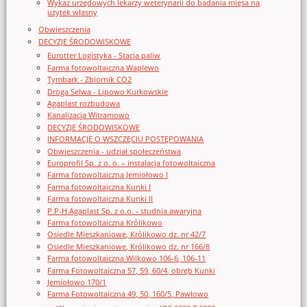
Wykaz urzędowych lekarzy weterynarii do badania mięsa na
użytek własny
Obwieszczenia
DECYZJE ŚRODOWISKOWE
Eurotter Logistyka - Stacja paliw
Farma fotowoltaiczna Waplewo
Tymbark - Zbiornik CO2
Droga Selwa - Lipowo Kurkowskie
Agaplast rozbudowa
Kanalizacja Witramowo
DECYZJE ŚRODOWISKOWE
INFORMACJE O WSZCZĘCIU POSTĘPOWANIA
Obwieszczenia - udział społeczeństwa
Europrofil Sp. z o. o. – instalacja fotowoltaiczna
Farma fotowoltaiczna Jemiołowo I
Farma fotowoltaiczna Kunki I
Farma fotowoltaiczna Kunki II
P.P-H.Agaplast Sp. z o.o. - studnia awaryjna
Farma fotowoltaiczna Królikowo
Osiedle Mieszkaniowe, Królikowo dz. nr 42/7
Osiedle Mieszkaniowe, Królikowo dz. nr 166/8
Farma fotowoltaiczna Wilkowo 106-6, 106-11
Farma Fotowoltaiczna 57, 59, 60/4, obręb Kunki
Jemiołowo 170/1
Farma Fotowoltaiczna 49, 50, 160/5, Pawłowo