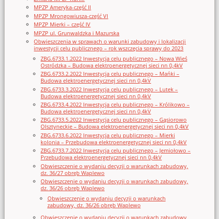
MPZP Ameryka-część II
MPZP Mrongowiusza-część VI
MPZP Mierki – część IV
MPZP ul. Grunwaldzka i Mazurska
Obwieszczenia w sprawach o warunki zabudowy i lokalizacji
inwestycji celu publicznego – rok wszczęcia sprawy do 2023
ZBG.6733.1.2022 Inwestycja celu publicznego – Nowa Wieś
Ostródzka – Budowa elektroenergetycznej sieci nn 0,4kV
ZBG.6733.2.2022 Inwestycja celu publicznego – Mańki –
Budowa elektroenergetycznej sieci nn 0,4kV
ZBG.6733.3.2022 Inwestycja celu publicznego – Lutek –
Budowa elektroenergetycznej sieci nn 0,4kV
ZBG.6733.4.2022 Inwestycja celu publicznego – Królikowo –
Budowa elektroenergetycznej sieci nn 0,4kV
ZBG.6733.5.2022 Inwestycja celu publicznego – Gąsiorowo
Olsztyneckie – Budowa elektroenergetycznej sieci nn 0,4kV
ZBG.6733.6.2022 Inwestycja celu publicznego – Mierki
kolonia – Przebudowa elektroenergetycznej sieci nn 0,4kV
ZBG.6733.7.2022 Inwestycja celu publicznego – Jemiołowo –
Przebudowa elektroenergetycznej sieci nn 0,4kV
Obwieszczenie o wydaniu decyzji o warunkach zabudowy,
dz. 36/27 obręb Waplewo
Obwieszczenie o wydaniu decyzji o warunkach zabudowy,
dz. 36/26 obręb Waplewo
Obwieszczenie o wydaniu decyzji o warunkach
zabudowy, dz. 36/26 obręb Waplewo
Obwieszczenie o wydaniu decyzji o warunkach zabudowy,