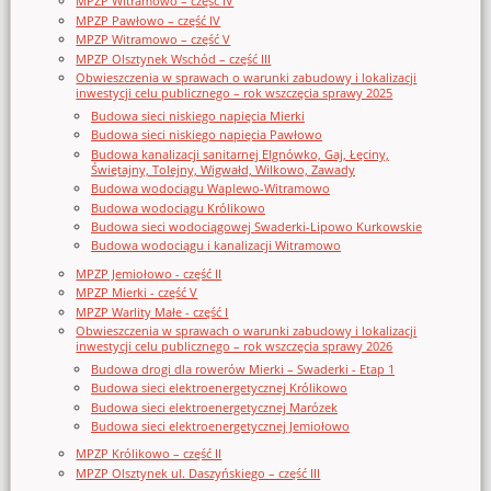
MPZP Witramowo – część IV
MPZP Pawłowo – część IV
MPZP Witramowo – część V
MPZP Olsztynek Wschód – część III
Obwieszczenia w sprawach o warunki zabudowy i lokalizacji
inwestycji celu publicznego – rok wszczęcia sprawy 2025
Budowa sieci niskiego napięcia Mierki
Budowa sieci niskiego napięcia Pawłowo
Budowa kanalizacji sanitarnej Elgnówko, Gaj, Łęciny,
Świętajny, Tolejny, Wigwałd, Wilkowo, Zawady
Budowa wodociągu Waplewo-Witramowo
Budowa wodociągu Królikowo
Budowa sieci wodociągowej Swaderki-Lipowo Kurkowskie
Budowa wodociągu i kanalizacji Witramowo
MPZP Jemiołowo - część II
MPZP Mierki - część V
MPZP Warlity Małe - część I
Obwieszczenia w sprawach o warunki zabudowy i lokalizacji
inwestycji celu publicznego – rok wszczęcia sprawy 2026
Budowa drogi dla rowerów Mierki – Swaderki - Etap 1
Budowa sieci elektroenergetycznej Królikowo
Budowa sieci elektroenergetycznej Marózek
Budowa sieci elektroenergetycznej Jemiołowo
MPZP Królikowo – część II
MPZP Olsztynek ul. Daszyńskiego – część III