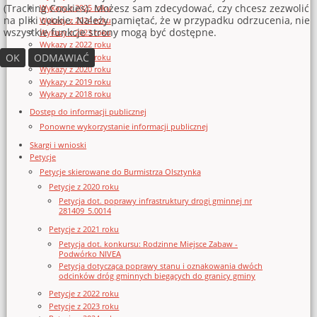
(Tracking Cookies). Możesz sam zdecydować, czy chcesz zezwolić
Wykazy z 2025 roku
na pliki cookie. Należy pamiętać, że w przypadku odrzucenia, nie
Wykazy z 2024 roku
wszystkie funkcje strony mogą być dostępne.
Wykazy z 2023 roku
Wykazy z 2022 roku
OK
ODMAWIAĆ
Wykazy z 2021 roku
Wykazy z 2020 roku
Wykazy z 2019 roku
Wykazy z 2018 roku
Dostęp do informacji publicznej
Ponowne wykorzystanie informacji publicznej
Skargi i wnioski
Petycje
Petycje skierowane do Burmistrza Olsztynka
Petycje z 2020 roku
Petycja dot. poprawy infrastruktury drogi gminnej nr
281409_5.0014
Petycje z 2021 roku
Petycja dot. konkursu: Rodzinne Miejsce Zabaw -
Podwórko NIVEA
Petycja dotycząca poprawy stanu i oznakowania dwóch
odcinków dróg gminnych biegących do granicy gminy
Petycje z 2022 roku
Petycje z 2023 roku