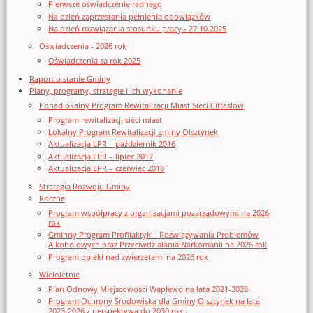
Pierwsze oświadczenie radnego
Na dzień zaprzestania pełnienia obowiązków
Na dzień rozwiązania stosunku pracy - 27.10.2025
Oświadczenia - 2026 rok
Oświadczenia za rok 2025
Raport o stanie Gminy
Plany, programy, strategie i ich wykonanie
Ponadlokalny Program Rewitalizacji Miast Sieci Cittaslow
Program rewitalizacji sieci miast
Lokalny Program Rewitalizacji gminy Olsztynek
Aktualizacja LPR – październik 2016
Aktualizacja LPR – lipiec 2017
Aktualizacja LPR – czerwiec 2018
Strategia Rozwoju Gminy
Roczne
Program współpracy z organizacjami pozarządowymi na 2026
rok
Gminny Program Profilaktyki i Rozwiązywania Problemów
Alkoholowych oraz Przeciwdziałania Narkomanii na 2026 rok
Program opieki nad zwierzętami na 2026 rok
Wieloletnie
Plan Odnowy Miejscowości Waplewo na lata 2021-2028
Program Ochrony Środowiska dla Gminy Olsztynek na lata
2023-2026 z perspektywą do 2030 roku