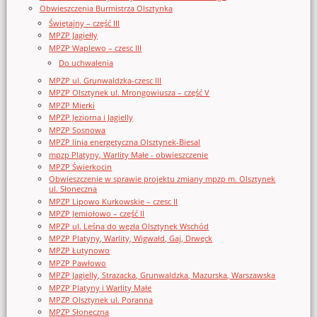
Obwieszczenia Burmistrza Olsztynka
Świętajny – część III
MPZP Jagiełły
MPZP Waplewo – czesc III
Do uchwalenia
MPZP ul. Grunwaldzka-czesc III
MPZP Olsztynek ul. Mrongowiusza – część V
MPZP Mierki
MPZP Jeziorna i Jagielly
MPZP Sosnowa
MPZP linia energetyczna Olsztynek-Biesal
mpzp Platyny, Warlity Małe - obwieszczenie
MPZP Świerkocin
Obwieszczenie w sprawie projektu zmiany mpzp m. Olsztynek
ul. Słoneczna
MPZP Lipowo Kurkowskie – czesc II
MPZP Jemiołowo – część II
MPZP ul. Leśna do węzła Olsztynek Wschód
MPZP Platyny, Warlity, Wigwałd, Gaj, Drwęck
MPZP Łutynowo
MPZP Pawłowo
MPZP Jagielly, Strazacka, Grunwaldzka, Mazurska, Warszawska
MPZP Platyny i Warlity Małe
MPZP Olsztynek ul. Poranna
MPZP Słoneczna