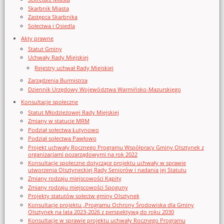
Skarbnik Miasta
Zastępca Skarbnika
Sołectwa i Osiedla
Akty prawne
Statut Gminy
Uchwały Rady Miejskiej
Rejestry uchwał Rady Miejskiej
Zarządzenia Burmistrza
Dziennik Urzędowy Województwa Warmińsko-Mazurskiego
Konsultacje społeczne
Statut Młodzieżowej Rady Miejskiej
Zmiany w statucie MRM
Podział sołectwa Łutynowo
Podział sołectwa Pawłowo
Projekt uchwały Rocznego Programu Współpracy Gminy Olsztynek z
organizacjami pozarządowymi na rok 2022
Konsultacje społeczne dotyczące projektu uchwały w sprawie
utworzenia Olsztyneckiej Rady Seniorów i nadania jej Statutu
Zmiany rodzaju miejscowości Kąpity
Zmiany rodzaju miejscowości Spoguny
Projekty statutów sołectw gminy Olsztynek
Konsultacje projektu „Programu Ochrony Środowiska dla Gminy
Olsztynek na lata 2023-2026 z perspektywą do roku 2030
Konsultacje w sprawie projektu uchwały Rocznego Programu