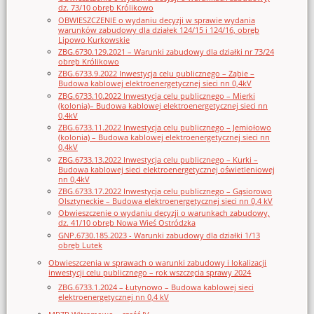
dz. 73/10 obręb Królikowo
OBWIESZCZENIE o wydaniu decyzji w sprawie wydania
warunków zabudowy dla działek 124/15 i 124/16, obręb
Lipowo Kurkowskie
ZBG.6730.129.2021 – Warunki zabudowy dla działki nr 73/24
obręb Królikowo
ZBG.6733.9.2022 Inwestycja celu publicznego – Ząbie –
Budowa kablowej elektroenergetycznej sieci nn 0,4kV
ZBG.6733.10.2022 Inwestycja celu publicznego – Mierki
(kolonia)– Budowa kablowej elektroenergetycznej sieci nn
0,4kV
ZBG.6733.11.2022 Inwestycja celu publicznego – Jemiołowo
(kolonia) – Budowa kablowej elektroenergetycznej sieci nn
0,4kV
ZBG.6733.13.2022 Inwestycja celu publicznego – Kurki –
Budowa kablowej sieci elektroenergetycznej oświetleniowej
nn 0,4kV
ZBG.6733.17.2022 Inwestycja celu publicznego – Gąsiorowo
Olsztyneckie – Budowa elektroenergetycznej sieci nn 0,4 kV
Obwieszczenie o wydaniu decyzji o warunkach zabudowy,
dz. 41/10 obręb Nowa Wieś Ostródzka
GNP.6730.185.2023 - Warunki zabudowy dla działki 1/13
obręb Lutek
Obwieszczenia w sprawach o warunki zabudowy i lokalizacji
inwestycji celu publicznego – rok wszczęcia sprawy 2024
ZBG.6733.1.2024 – Łutynowo – Budowa kablowej sieci
elektroenergetycznej nn 0,4 kV