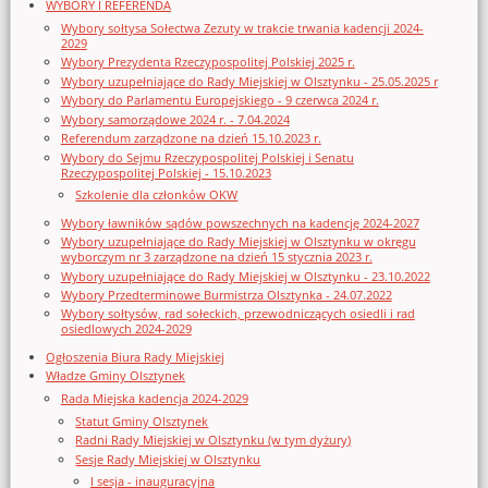
WYBORY I REFERENDA
Wybory sołtysa Sołectwa Zezuty w trakcie trwania kadencji 2024-
2029
Wybory Prezydenta Rzeczypospolitej Polskiej 2025 r.
Wybory uzupełniające do Rady Miejskiej w Olsztynku - 25.05.2025 r
Wybory do Parlamentu Europejskiego - 9 czerwca 2024 r.
Wybory samorządowe 2024 r. - 7.04.2024
Referendum zarządzone na dzień 15.10.2023 r.
Wybory do Sejmu Rzeczypospolitej Polskiej i Senatu
Rzeczypospolitej Polskiej - 15.10.2023
Szkolenie dla członków OKW
Wybory ławników sądów powszechnych na kadencję 2024-2027
Wybory uzupełniające do Rady Miejskiej w Olsztynku w okręgu
wyborczym nr 3 zarządzone na dzień 15 stycznia 2023 r.
Wybory uzupełniające do Rady Miejskiej w Olsztynku - 23.10.2022
Wybory Przedterminowe Burmistrza Olsztynka - 24.07.2022
Wybory sołtysów, rad sołeckich, przewodniczących osiedli i rad
osiedlowych 2024-2029
Ogłoszenia Biura Rady Miejskiej
Władze Gminy Olsztynek
Rada Miejska kadencja 2024-2029
Statut Gminy Olsztynek
Radni Rady Miejskiej w Olsztynku (w tym dyżury)
Sesje Rady Miejskiej w Olsztynku
I sesja - inauguracyjna