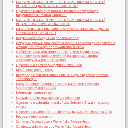
DRUGI NIEOGRANICZONY PRZETARG PISEMNY NA SPRZEDAŻ
POJAZDU SPECJALNEGO STAR 200 PM 18P
Ogłoszenie o otwartym naborze Partnera do wspólnego
przygotowania i realizacji projektu
DRUGI NIEOGRANICZONY PRZETARG PISEMNY NA SPRZEDAŻ
POJAZDU OSOBOWEGO FIAT DOBLO
NIEOGRANICZONY PRZETARG PISEMNY NA SPRZEDAŻ POJAZDU
OSOBOWEGO FIAT DOBLO
Instytut Meteorologii i Gospodarki Wodnej
Decyzja w sprawie zatwierdzenia taryf dla zbiorowego zaopatrzenia
w wodę i zbiorowego odprowadzania ścieków
Ogólny schemat procedury kontroli przestrzegania zasad i
warunków korzystania z zezwoleń na sprzedaż napojów
alkoholowych w gminie Olsztynek
Ogłoszenie o sprzedaży ciągnika Ursus C-360
MPZP Samagowo – czesc I
Rezygnacja z realizacji zadania pn. "Odkrycie tajemnic pomnika
Tannenbergu"
Nieograniczony Przetargu Pisemny Na Sprzedaż Pojazdu
Specjalnego Marki Star_200
Informacje i komunikaty
Uchwała projekt nowego ustroju szkolnego
Ogłoszenie o zebraniu mieszkańców Sołectwa Drwęck - wybory
sołtysa
Ogłoszenie o zamknięciu ul. Behringa na czas Dni Olsztynka 2016
Pozostałe obwieszczenia
Samorząd Województwa Warmińsko-Mazurskiego
Obwieszczenia Wojewody Warmińsko-Mazurskiego