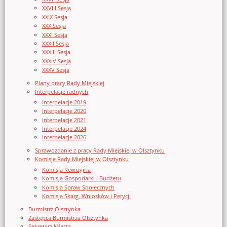
XXVIII Sesja
XXIX Sesja
XXX Sesja
XXXI Sesja
XXXII Sesja
XXXIII Sesja
XXXIV Sesja
XXXV Sesja
Plany pracy Rady Miejskiej
Interpelacje radnych
Interpelacje 2019
Interpelacje 2020
Interpelacje 2021
Interpelacje 2024
Interpelacje 2026
Sprawozdanie z pracy Rady Miejskiej w Olsztynku
Komisje Rady Miejskiej w Olsztynku
Komisja Rewizyjna
Komisja Gospodarki i Budżetu
Komisja Spraw Społecznych
Komisja Skarg, Wniosków i Petycji
Burmistrz Olsztynka
Zastępca Burmistrza Olsztynka
Sekretarz Miasta