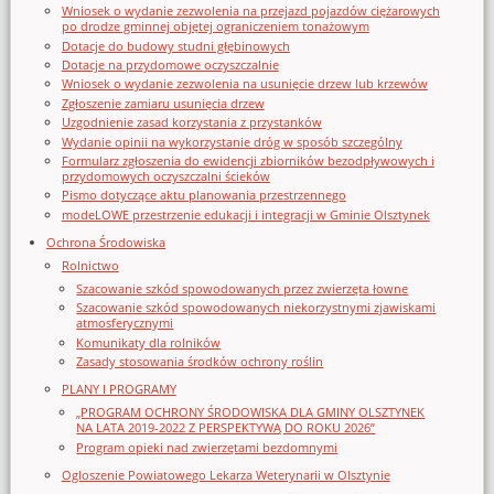
Wniosek o wydanie zezwolenia na przejazd pojazdów ciężarowych
po drodze gminnej objętej ograniczeniem tonażowym
Dotacje do budowy studni głębinowych
Dotacje na przydomowe oczyszczalnie
Wniosek o wydanie zezwolenia na usunięcie drzew lub krzewów
Zgłoszenie zamiaru usunięcia drzew
Uzgodnienie zasad korzystania z przystanków
Wydanie opinii na wykorzystanie dróg w sposób szczególny
Formularz zgłoszenia do ewidencji zbiorników bezodpływowych i
przydomowych oczyszczalni ścieków
Pismo dotyczące aktu planowania przestrzennego
modeLOWE przestrzenie edukacji i integracji w Gminie Olsztynek
Ochrona Środowiska
Rolnictwo
Szacowanie szkód spowodowanych przez zwierzęta łowne
Szacowanie szkód spowodowanych niekorzystnymi zjawiskami
atmosferycznymi
Komunikaty dla rolników
Zasady stosowania środków ochrony roślin
PLANY I PROGRAMY
„PROGRAM OCHRONY ŚRODOWISKA DLA GMINY OLSZTYNEK
NA LATA 2019-2022 Z PERSPEKTYWĄ DO ROKU 2026”
Program opieki nad zwierzętami bezdomnymi
Ogloszenie Powiatowego Lekarza Weterynarii w Olsztynie