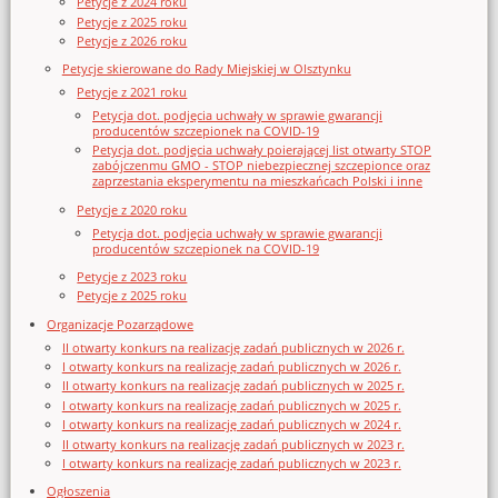
Petycje z 2024 roku
Petycje z 2025 roku
Petycje z 2026 roku
Petycje skierowane do Rady Miejskiej w Olsztynku
Petycje z 2021 roku
Petycja dot. podjęcia uchwały w sprawie gwarancji
producentów szczepionek na COVID-19
Petycja dot. podjęcia uchwały poierającej list otwarty STOP
zabójczenmu GMO - STOP niebezpiecznej szczepionce oraz
zaprzestania eksperymentu na mieszkańcach Polski i inne
Petycje z 2020 roku
Petycja dot. podjęcia uchwały w sprawie gwarancji
producentów szczepionek na COVID-19
Petycje z 2023 roku
Petycje z 2025 roku
Organizacje Pozarządowe
II otwarty konkurs na realizację zadań publicznych w 2026 r.
I otwarty konkurs na realizację zadań publicznych w 2026 r.
II otwarty konkurs na realizację zadań publicznych w 2025 r.
I otwarty konkurs na realizację zadań publicznych w 2025 r.
I otwarty konkurs na realizację zadań publicznych w 2024 r.
II otwarty konkurs na realizację zadań publicznych w 2023 r.
I otwarty konkurs na realizację zadań publicznych w 2023 r.
Ogłoszenia