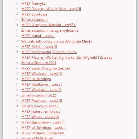
MPZP Ameryka
MPZP Platyny i Warlity Małe – część II
MPZP Sportowa
Zmiana studium
MPZP Olsztynek Wschód – część II
Zmiana studium – drugie wyłożenie
MPZP Kunki – czesc I
Warunki zabudowy dla dz. 380 obręb Mierki
MPZP Mierki – część III
MPZP Mierkowska, Zielona i Polna
MPZP Platyny, Warlity, Elgnówko, Gaj, Wigwałd i Zawady
Zmiana Studium 2021
MPZP węzeł Olsztynek Zachód
MPZP Waplewo – część IV
MPZP ul. Behringa
MPZP Królikowo – czesc I
MPZP Waplewo – czesc V
Zmiana studium 2022
MPZP Pawłowo – część III
Zmiana studium 2022 II
MPZP jezioro Jemiołowo
MPZP Wilcza – obszar A
MPZP Gąsiorowo – część III
MPZP ul. Behringa – część II
MPZP Perłowa i Pionierów
Zmiana MPZP Kunki