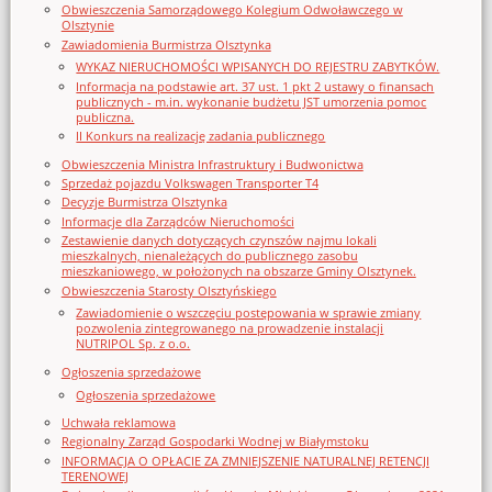
Obwieszczenia Samorządowego Kolegium Odwoławczego w
Olsztynie
Zawiadomienia Burmistrza Olsztynka
WYKAZ NIERUCHOMOŚCI WPISANYCH DO REJESTRU ZABYTKÓW.
Informacja na podstawie art. 37 ust. 1 pkt 2 ustawy o finansach
publicznych - m.in. wykonanie budżetu JST umorzenia pomoc
publiczna.
II Konkurs na realizację zadania publicznego
Obwieszczenia Ministra Infrastruktury i Budwonictwa
Sprzedaż pojazdu Volkswagen Transporter T4
Decyzje Burmistrza Olsztynka
Informacje dla Zarządców Nieruchomości
Zestawienie danych dotyczących czynszów najmu lokali
mieszkalnych, nienależących do publicznego zasobu
mieszkaniowego, w położonych na obszarze Gminy Olsztynek.
Obwieszczenia Starosty Olsztyńskiego
Zawiadomienie o wszczęciu postępowania w sprawie zmiany
pozwolenia zintegrowanego na prowadzenie instalacji
NUTRIPOL Sp. z o.o.
Ogłoszenia sprzedażowe
Ogłoszenia sprzedażowe
Uchwała reklamowa
Regionalny Zarząd Gospodarki Wodnej w Białymstoku
INFORMACJA O OPŁACIE ZA ZMNIEJSZENIE NATURALNEJ RETENCJI
TERENOWEJ