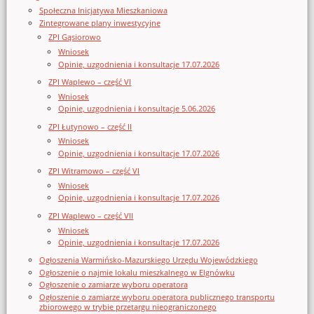
Społeczna Inicjatywa Mieszkaniowa
Zintegrowane plany inwestycyjne
ZPI Gąsiorowo
Wniosek
Opinie, uzgodnienia i konsultacje 17.07.2026
ZPI Waplewo – część VI
Wniosek
Opinie, uzgodnienia i konsultacje 5.06.2026
ZPI Łutynowo – część II
Wniosek
Opinie, uzgodnienia i konsultacje 17.07.2026
ZPI Witramowo – część VI
Wniosek
Opinie, uzgodnienia i konsultacje 17.07.2026
ZPI Waplewo – część VII
Wniosek
Opinie, uzgodnienia i konsultacje 17.07.2026
Ogłoszenia Warmińsko-Mazurskiego Urzędu Wojewódzkiego
Ogłoszenie o najmie lokalu mieszkalnego w Elgnówku
Ogłoszenie o zamiarze wyboru operatora
Ogłoszenie o zamiarze wyboru operatora publicznego transportu
zbiorowego w trybie przetargu nieograniczonego