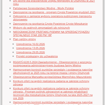
Dni wolne dla pracowników Urzędu Miejskiego w Olsztynku w 2021
roku
Państwowe Gospodarstwo Wodne - Wody Polskie
Zaproszenie na spotkanie - program Czyste Powietrze grudzień 2021
Ogłoszenie o zamiarze wyboru operatora publicznego transportu
zbiorowego
Zaproszenie na spotkania Czyste Powietrze Czyste Mieszkanie
Wybory do walnych zgromadzeń izb rolniczych
NIEOGRANICZONY PRZETARG PISEMNY NA SPRZEDAŻ POJAZDU
SPECJALNEGO STAR 200 PM 18P
Plan ogólny gminy
Uzgodnienia 16.02.2026
Uzgodnienia 13.05.2026
Uzgodnienia 29.05.2026
Projekt przekazany do uchwalenia
RGGIOŚ.6220.5.2024 Zawiadomienie - Obwieszczenie o wszczęciu
postępowania administracyjnego budowa farmy Mielno
Harmonogram kontroli punktów sprzedaży i podawania napojów
alkoholowych w 2025 roku na terenie miasta i gminy Olsztynek
Obwieszczenia Marszałka województwa Warmińsko-Mazurskiego
Konkurs ofert na wybór realizatora zadania w zakresie ochrony
zdrowia
Konkurs ofert na wybór realizatora zadania w zakresie ochrony
zdrowia - Program polityki zdrowotnej w zakresie rehabilitacji
leczniczej dla mieszkańców Gminy Olsztynek na lata 2025-2027 na
rok 2026
Harmonogram kontroli punktów sprzedaży i podawania napojów