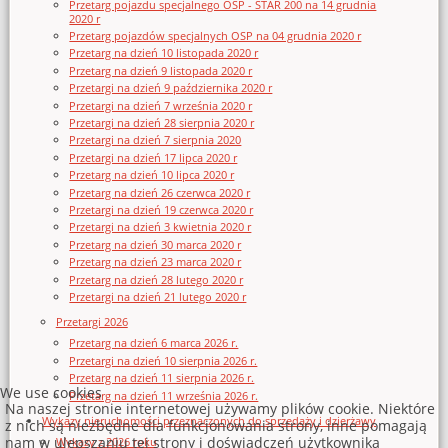
Przetarg pojazdu specjalnego OSP - STAR 200 na 14 grudnia
2020 r
Przetarg pojazdów specjalnych OSP na 04 grudnia 2020 r
Przetarg na dzień 10 listopada 2020 r
Przetarg na dzień 9 listopada 2020 r
Przetargi na dzień 9 października 2020 r
Przetargi na dzień 7 września 2020 r
Przetargi na dzień 28 sierpnia 2020 r
Przetargi na dzień 7 sierpnia 2020
Przetargi na dzień 17 lipca 2020 r
Przetarg na dzień 10 lipca 2020 r
Przetarg na dzień 26 czerwca 2020 r
Przetargi na dzień 19 czerwca 2020 r
Przetargi na dzień 3 kwietnia 2020 r
Przetarg na dzień 30 marca 2020 r
Przetarg na dzień 23 marca 2020 r
Przetarg na dzień 28 lutego 2020 r
Przetargi na dzień 21 lutego 2020 r
Przetargi 2026
Przetarg na dzień 6 marca 2026 r.
Przetargi na dzień 10 sierpnia 2026 r.
Przetarg na dzień 11 sierpnia 2026 r.
We use cookies
Przetarg na dzień 11 września 2026 r.
Na naszej stronie internetowej używamy plików cookie. Niektóre
Wykazy nieruchomości przeznaczonych do sprzedaży i dzierżawy
z nich są niezbędne dla funkcjonowania strony, inne pomagają
nam w ulepszaniu tej strony i doświadczeń użytkownika
Wykazy z 2026 roku