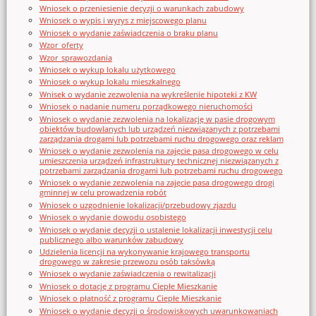
Wniosek o przeniesienie decyzji o warunkach zabudowy
Wniosek o wypis i wyrys z miejscowego planu
Wniosek o wydanie zaświadczenia o braku planu
Wzor_oferty
Wzor_sprawozdania
Wniosek o wykup lokalu użytkowego
Wniosek o wykup lokalu mieszkalnego
Wnisek o wydanie zezwolenia na wykreślenie hipoteki z KW
Wniosek o nadanie numeru porządkowego nieruchomości
Wniosek o wydanie zezwolenia na lokalizację w pasie drogowym
obiektów budowlanych lub urządzeń niezwiązanych z potrzebami
zarządzania drogami lub potrzebami ruchu drogowego oraz reklam
Wniosek o wydanie zezwolenia na zajęcie pasa drogowego w celu
umieszczenia urządzeń infrastruktury technicznej niezwiązanych z
potrzebami zarządzania drogami lub potrzebami ruchu drogowego
Wniosek o wydanie zezwolenia na zajęcie pasa drogowego drogi
gminnej w celu prowadzenia robót
Wniosek o uzgodnienie lokalizacji/przebudowy zjazdu
Wniosek o wydanie dowodu osobistego
Wniosek o wydanie decyzji o ustalenie lokalizacji inwestycji celu
publicznego albo warunków zabudowy
Udzielenia licencji na wykonywanie krajowego transportu
drogowego w zakresie przewozu osób taksówką
Wniosek o wydanie zaświadczenia o rewitalizacji
Wniosek o dotację z programu Ciepłe Mieszkanie
Wniosek o płatność z programu Ciepłe Mieszkanie
Wniosek o wydanie decyzji o środowiskowych uwarunkowaniach