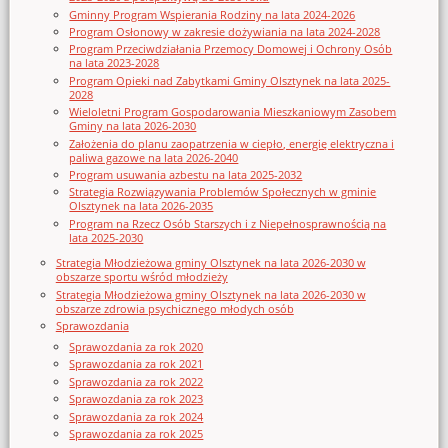
Gminny Program Wspierania Rodziny na lata 2024-2026
Program Osłonowy w zakresie dożywiania na lata 2024-2028
Program Przeciwdziałania Przemocy Domowej i Ochrony Osób
na lata 2023-2028
Program Opieki nad Zabytkami Gminy Olsztynek na lata 2025-
2028
Wieloletni Program Gospodarowania Mieszkaniowym Zasobem
Gminy na lata 2026-2030
Założenia do planu zaopatrzenia w ciepło, energię elektryczna i
paliwa gazowe na lata 2026-2040
Program usuwania azbestu na lata 2025-2032
Strategia Rozwiązywania Problemów Społecznych w gminie
Olsztynek na lata 2026-2035
Program na Rzecz Osób Starszych i z Niepełnosprawnością na
lata 2025-2030
Strategia Młodzieżowa gminy Olsztynek na lata 2026-2030 w
obszarze sportu wśród młodzieży
Strategia Młodzieżowa gminy Olsztynek na lata 2026-2030 w
obszarze zdrowia psychicznego młodych osób
Sprawozdania
Sprawozdania za rok 2020
Sprawozdania za rok 2021
Sprawozdania za rok 2022
Sprawozdania za rok 2023
Sprawozdania za rok 2024
Sprawozdania za rok 2025