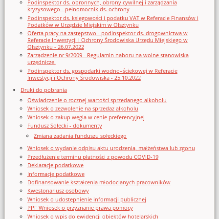
Podinspektor ds. obronnych, obrony cywilnej i zarządzania
kryzysowego - pełnomocnik ds. ochrony
Podinspektor ds. księgowości i podatku VAT w Referacie Finansów i
Podatków w Urzędzie Miejskim w Olsztynku
Oferta pracy na zastępstwo - podinspektor ds. drogownictwa w
Referacie Inwestycji i Ochrony Środowiska Urzędu Miejskiego w
Olsztynku - 26.07.2022
Zarządzenie nr 9/2009 - Regulamin naboru na wolne stanowiska
urzędnicze.
Podinspektor ds. gospodarki wodno–ściekowej w Referacie
Inwestycji i Ochrony Środowiska - 25.10.2022
Druki do pobrania
Oświadczenie o rocznej wartości sprzedanego alkoholu
Wniosek o zezwolenie na sprzedaz alkoholu
Wniosek o zakup węgla w cenie preferencyjnej
Fundusz Sołecki - dokumenty
Zmiana zadania funduszu sołeckiego
Wniosek o wydanie odpisu aktu urodzenia, małżeństwa lub zgonu
Przedłużenie terminu płatności z powodu COVID-19
Deklaracje podatkowe
Informacje podatkowe
Dofinansowanie kształcenia młodocianych pracowników
Kwestonariusz osobowy
Wniosek o udostępnienie informacji publicznej
PPF Wniosek o przyznanie prawa pomocy
Wniosek o wpis do ewidencji obiektów hotelarskich