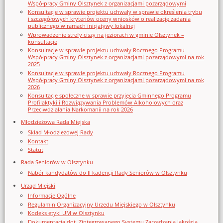
Współpracy Gminy Olsztynek z organizacjami pozarządowymi
Konsultacje w sprawie projektu uchwały w sprawie określenia trybu
i szczegółowych kryteriów oceny wniosków o realizację zadania
publicznego w ramach inicjatywy lokalnej
Wprowadzenie strefy ciszy na jeziorach w gminie Olsztynek –
konsultacje
Konsultacje w sprawie projektu uchwały Rocznego Programu
Współpracy Gminy Olsztynek z organizacjami pozarządowymi na rok
2025
Konsultacje w sprawie projektu uchwały Rocznego Programu
Współpracy Gminy Olsztynek z organizacjami pozarządowymi na rok
2026
Konsultacje społeczne w sprawie przyjęcia Gminnego Programu
Profilaktyki i Rozwiązywania Problemów Alkoholowych oraz
Przeciwdziałania Narkomanii na rok 2026
Młodzieżowa Rada Miejska
Skład Młodzieżowej Rady
Kontakt
Statut
Rada Seniorów w Olsztynku
Nabór kandydatów do II kadencji Rady Seniorów w Olsztynku
Urząd Miejski
Informacje Ogólne
Regulamin Organizacyjny Urzedu Miejskiego w Olsztynku
Kodeks etyki UM w Olsztynku
Dokumentacja dot. Zintegrowanego Systemu Zarządzania Jakością