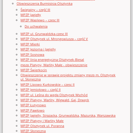
Obwieszczenia Burmistrza Olsztynka
Świętajny – część III
MPZP Jagiełły
MPZP Waplewo – czesc III
Do uchwalenia
MPZP ul. Grunwaldzka-czesc III
MPZP Olsztynek ul. Mrongowiusza – część V
MPZP Mierki
MPZP Jeziorna i Jagielly
MPZP Sosnowa
MPZP linia energetyczna Olsztynek-Biesal
mpzp Platyny, Warlity Małe - obwieszczenie
MPZP Świerkocin
Obwieszczenie w sprawie projektu zmiany mpzp m. Olsztynek
ul. Słoneczna
MPZP Lipowo Kurkowskie – czesc II
MPZP Jemiołowo – część II
MPZP ul. Leśna do węzła Olsztynek Wschód
MPZP Platyny, Warlity, Wigwałd, Gaj, Drwęck
MPZP Łutynowo
MPZP Pawłowo
MPZP Jagielly, Strazacka, Grunwaldzka, Mazurska, Warszawska
MPZP Platyny i Warlity Małe
MPZP Olsztynek ul. Poranna
MPZP Słoneczna