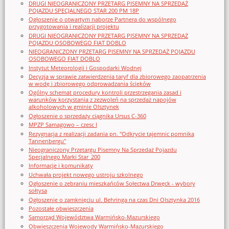
DRUGI NIEOGRANICZONY PRZETARG PISEMNY NA SPRZEDAŻ
POJAZDU SPECJALNEGO STAR 200 PM 18P
Ogłoszenie o otwartym naborze Partnera do wspólnego
przygotowania i realizacji projektu
DRUGI NIEOGRANICZONY PRZETARG PISEMNY NA SPRZEDAŻ
POJAZDU OSOBOWEGO FIAT DOBLO
NIEOGRANICZONY PRZETARG PISEMNY NA SPRZEDAŻ POJAZDU
OSOBOWEGO FIAT DOBLO
Instytut Meteorologii i Gospodarki Wodnej
Decyzja w sprawie zatwierdzenia taryf dla zbiorowego zaopatrzenia
w wodę i zbiorowego odprowadzania ścieków
Ogólny schemat procedury kontroli przestrzegania zasad i
warunków korzystania z zezwoleń na sprzedaż napojów
alkoholowych w gminie Olsztynek
Ogłoszenie o sprzedaży ciągnika Ursus C-360
MPZP Samagowo – czesc I
Rezygnacja z realizacji zadania pn. "Odkrycie tajemnic pomnika
Tannenbergu"
Nieograniczony Przetargu Pisemny Na Sprzedaż Pojazdu
Specjalnego Marki Star_200
Informacje i komunikaty
Uchwała projekt nowego ustroju szkolnego
Ogłoszenie o zebraniu mieszkańców Sołectwa Drwęck - wybory
sołtysa
Ogłoszenie o zamknięciu ul. Behringa na czas Dni Olsztynka 2016
Pozostałe obwieszczenia
Samorząd Województwa Warmińsko-Mazurskiego
Obwieszczenia Wojewody Warmińsko-Mazurskiego