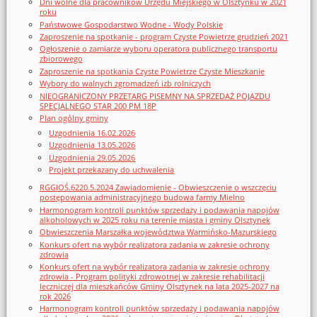
Dni wolne dla pracowników Urzędu Miejskiego w Olsztynku w 2021
roku
Państwowe Gospodarstwo Wodne - Wody Polskie
Zaproszenie na spotkanie - program Czyste Powietrze grudzień 2021
Ogłoszenie o zamiarze wyboru operatora publicznego transportu
zbiorowego
Zaproszenie na spotkania Czyste Powietrze Czyste Mieszkanie
Wybory do walnych zgromadzeń izb rolniczych
NIEOGRANICZONY PRZETARG PISEMNY NA SPRZEDAŻ POJAZDU
SPECJALNEGO STAR 200 PM 18P
Plan ogólny gminy
Uzgodnienia 16.02.2026
Uzgodnienia 13.05.2026
Uzgodnienia 29.05.2026
Projekt przekazany do uchwalenia
RGGIOŚ.6220.5.2024 Zawiadomienie - Obwieszczenie o wszczęciu
postępowania administracyjnego budowa farmy Mielno
Harmonogram kontroli punktów sprzedaży i podawania napojów
alkoholowych w 2025 roku na terenie miasta i gminy Olsztynek
Obwieszczenia Marszałka województwa Warmińsko-Mazurskiego
Konkurs ofert na wybór realizatora zadania w zakresie ochrony
zdrowia
Konkurs ofert na wybór realizatora zadania w zakresie ochrony
zdrowia - Program polityki zdrowotnej w zakresie rehabilitacji
leczniczej dla mieszkańców Gminy Olsztynek na lata 2025-2027 na
rok 2026
Harmonogram kontroli punktów sprzedaży i podawania napojów