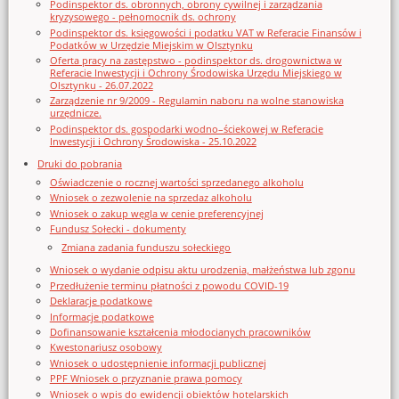
Podinspektor ds. obronnych, obrony cywilnej i zarządzania
kryzysowego - pełnomocnik ds. ochrony
Podinspektor ds. księgowości i podatku VAT w Referacie Finansów i
Podatków w Urzędzie Miejskim w Olsztynku
Oferta pracy na zastępstwo - podinspektor ds. drogownictwa w
Referacie Inwestycji i Ochrony Środowiska Urzędu Miejskiego w
Olsztynku - 26.07.2022
Zarządzenie nr 9/2009 - Regulamin naboru na wolne stanowiska
urzędnicze.
Podinspektor ds. gospodarki wodno–ściekowej w Referacie
Inwestycji i Ochrony Środowiska - 25.10.2022
Druki do pobrania
Oświadczenie o rocznej wartości sprzedanego alkoholu
Wniosek o zezwolenie na sprzedaz alkoholu
Wniosek o zakup węgla w cenie preferencyjnej
Fundusz Sołecki - dokumenty
Zmiana zadania funduszu sołeckiego
Wniosek o wydanie odpisu aktu urodzenia, małżeństwa lub zgonu
Przedłużenie terminu płatności z powodu COVID-19
Deklaracje podatkowe
Informacje podatkowe
Dofinansowanie kształcenia młodocianych pracowników
Kwestonariusz osobowy
Wniosek o udostępnienie informacji publicznej
PPF Wniosek o przyznanie prawa pomocy
Wniosek o wpis do ewidencji obiektów hotelarskich