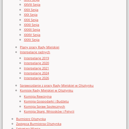
XXVIII Sesja
XXIX Sesja
XXX Sesja
XXXI Sesja
XXXII Sesja
XXXIII Sesja
XXXIV Sesja
XXXV Sesja
Plany pracy Rady Miejskiej
Interpelacje radnych
Interpelacje 2019
Interpelacje 2020
Interpelacje 2021
Interpelacje 2024
Interpelacje 2026
Sprawozdanie z pracy Rady Miejskiej w Olsztynku
Komisje Rady Miejskiej w Olsztynku
Komisja Rewizyjna
Komisja Gospodarki i Budżetu
Komisja Spraw Społecznych
Komisja Skarg, Wniosków i Petycji
Burmistrz Olsztynka
Zastępca Burmistrza Olsztynka
Sekretarz Miasta