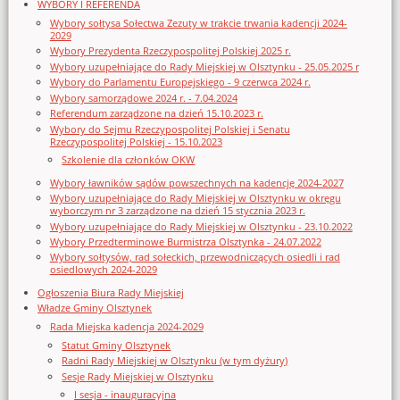
WYBORY I REFERENDA
Wybory sołtysa Sołectwa Zezuty w trakcie trwania kadencji 2024-
2029
Wybory Prezydenta Rzeczypospolitej Polskiej 2025 r.
Wybory uzupełniające do Rady Miejskiej w Olsztynku - 25.05.2025 r
Wybory do Parlamentu Europejskiego - 9 czerwca 2024 r.
Wybory samorządowe 2024 r. - 7.04.2024
Referendum zarządzone na dzień 15.10.2023 r.
Wybory do Sejmu Rzeczypospolitej Polskiej i Senatu
Rzeczypospolitej Polskiej - 15.10.2023
Szkolenie dla członków OKW
Wybory ławników sądów powszechnych na kadencję 2024-2027
Wybory uzupełniające do Rady Miejskiej w Olsztynku w okręgu
wyborczym nr 3 zarządzone na dzień 15 stycznia 2023 r.
Wybory uzupełniające do Rady Miejskiej w Olsztynku - 23.10.2022
Wybory Przedterminowe Burmistrza Olsztynka - 24.07.2022
Wybory sołtysów, rad sołeckich, przewodniczących osiedli i rad
osiedlowych 2024-2029
Ogłoszenia Biura Rady Miejskiej
Władze Gminy Olsztynek
Rada Miejska kadencja 2024-2029
Statut Gminy Olsztynek
Radni Rady Miejskiej w Olsztynku (w tym dyżury)
Sesje Rady Miejskiej w Olsztynku
I sesja - inauguracyjna