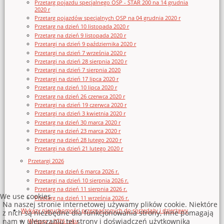
Przetarg pojazdu specjalnego OSP - STAR 200 na 14 grudnia
2020 r
Przetarg pojazdów specjalnych OSP na 04 grudnia 2020 r
Przetarg na dzień 10 listopada 2020 r
Przetarg na dzień 9 listopada 2020 r
Przetargi na dzień 9 października 2020 r
Przetargi na dzień 7 września 2020 r
Przetargi na dzień 28 sierpnia 2020 r
Przetargi na dzień 7 sierpnia 2020
Przetargi na dzień 17 lipca 2020 r
Przetarg na dzień 10 lipca 2020 r
Przetarg na dzień 26 czerwca 2020 r
Przetargi na dzień 19 czerwca 2020 r
Przetargi na dzień 3 kwietnia 2020 r
Przetarg na dzień 30 marca 2020 r
Przetarg na dzień 23 marca 2020 r
Przetarg na dzień 28 lutego 2020 r
Przetargi na dzień 21 lutego 2020 r
Przetargi 2026
Przetarg na dzień 6 marca 2026 r.
Przetargi na dzień 10 sierpnia 2026 r.
Przetarg na dzień 11 sierpnia 2026 r.
We use cookies
Przetarg na dzień 11 września 2026 r.
Na naszej stronie internetowej używamy plików cookie. Niektóre
Wykazy nieruchomości przeznaczonych do sprzedaży i dzierżawy
z nich są niezbędne dla funkcjonowania strony, inne pomagają
nam w ulepszaniu tej strony i doświadczeń użytkownika
Wykazy z 2026 roku