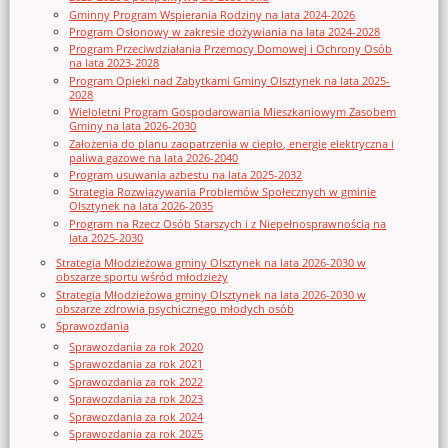
Gminny Program Wspierania Rodziny na lata 2024-2026
Program Osłonowy w zakresie dożywiania na lata 2024-2028
Program Przeciwdziałania Przemocy Domowej i Ochrony Osób
na lata 2023-2028
Program Opieki nad Zabytkami Gminy Olsztynek na lata 2025-
2028
Wieloletni Program Gospodarowania Mieszkaniowym Zasobem
Gminy na lata 2026-2030
Założenia do planu zaopatrzenia w ciepło, energię elektryczna i
paliwa gazowe na lata 2026-2040
Program usuwania azbestu na lata 2025-2032
Strategia Rozwiązywania Problemów Społecznych w gminie
Olsztynek na lata 2026-2035
Program na Rzecz Osób Starszych i z Niepełnosprawnością na
lata 2025-2030
Strategia Młodzieżowa gminy Olsztynek na lata 2026-2030 w
obszarze sportu wśród młodzieży
Strategia Młodzieżowa gminy Olsztynek na lata 2026-2030 w
obszarze zdrowia psychicznego młodych osób
Sprawozdania
Sprawozdania za rok 2020
Sprawozdania za rok 2021
Sprawozdania za rok 2022
Sprawozdania za rok 2023
Sprawozdania za rok 2024
Sprawozdania za rok 2025