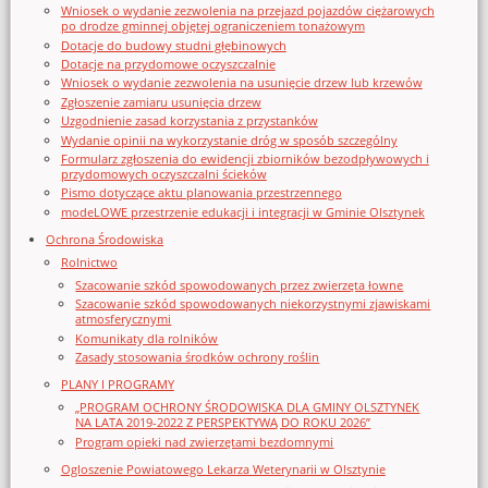
Wniosek o wydanie zezwolenia na przejazd pojazdów ciężarowych
po drodze gminnej objętej ograniczeniem tonażowym
Dotacje do budowy studni głębinowych
Dotacje na przydomowe oczyszczalnie
Wniosek o wydanie zezwolenia na usunięcie drzew lub krzewów
Zgłoszenie zamiaru usunięcia drzew
Uzgodnienie zasad korzystania z przystanków
Wydanie opinii na wykorzystanie dróg w sposób szczególny
Formularz zgłoszenia do ewidencji zbiorników bezodpływowych i
przydomowych oczyszczalni ścieków
Pismo dotyczące aktu planowania przestrzennego
modeLOWE przestrzenie edukacji i integracji w Gminie Olsztynek
Ochrona Środowiska
Rolnictwo
Szacowanie szkód spowodowanych przez zwierzęta łowne
Szacowanie szkód spowodowanych niekorzystnymi zjawiskami
atmosferycznymi
Komunikaty dla rolników
Zasady stosowania środków ochrony roślin
PLANY I PROGRAMY
„PROGRAM OCHRONY ŚRODOWISKA DLA GMINY OLSZTYNEK
NA LATA 2019-2022 Z PERSPEKTYWĄ DO ROKU 2026”
Program opieki nad zwierzętami bezdomnymi
Ogloszenie Powiatowego Lekarza Weterynarii w Olsztynie