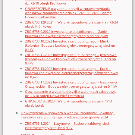
dz. 73/10 obręb Królikowo
OBWIESZCZENIE o wydaniu decyzji w sprawie wydania
warunków zabudowy dla działek 124/15 i 124/16, obręb
Lipowo Kurkowskie
ZBG.6730.129.2021 – Warunki zabudowy dla działki nr 73/24
obręb Królikowo
ZBG.6733.9.2022 Inwestycja celu publicznego – Ząbie –
Budowa kablowej elektroenergetycznej sieci nn 0,4kV
ZBG.6733.10.2022 Inwestycja celu publicznego – Mierki
(kolonia)– Budowa kablowej elektroenergetycznej sieci nn
0,4kV
ZBG.6733.11.2022 Inwestycja celu publicznego – Jemiołowo
(kolonia) – Budowa kablowej elektroenergetycznej sieci nn
0,4kV
ZBG.6733.13.2022 Inwestycja celu publicznego – Kurki –
Budowa kablowej sieci elektroenergetycznej oświetleniowej
nn 0,4kV
ZBG.6733.17.2022 Inwestycja celu publicznego – Gąsiorowo
Olsztyneckie – Budowa elektroenergetycznej sieci nn 0,4 kV
Obwieszczenie o wydaniu decyzji o warunkach zabudowy,
dz. 41/10 obręb Nowa Wieś Ostródzka
GNP.6730.185.2023 - Warunki zabudowy dla działki 1/13
obręb Lutek
Obwieszczenia w sprawach o warunki zabudowy i lokalizacji
inwestycji celu publicznego – rok wszczęcia sprawy 2024
ZBG.6733.1.2024 – Łutynowo – Budowa kablowej sieci
elektroenergetycznej nn 0,4 kV