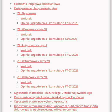
Społeczna Inicjatywa Mieszkaniowa
Zintegrowane plany inwestycyjne
ZPI Gąsiorowo
Wniosek
Opinie, uzgodnienia i konsultacje 17.07.2026
ZPI Waplewo – część VI
Wniosek
Opinie, uzgodnienia i konsultacje 5.06.2026
ZPI Łutynowo – część II
Wniosek
Opinie, uzgodnienia i konsultacje 17.07.2026
ZPI Witramowo – część VI
Wniosek
Opinie, uzgodnienia i konsultacje 17.07.2026
ZPI Waplewo – część VII
Wniosek
Opinie, uzgodnienia i konsultacje 17.07.2026
Ogłoszenia Warmińsko-Mazurskiego Urzędu Wojewódzkiego
Ogłoszenie o najmie lokalu mieszkalnego w Elgnówku
Ogłoszenie o zamiarze wyboru operatora
Ogłoszenie o zamiarze wyboru operatora publicznego transportu
zbiorowego w trybie przetargu nieograniczonego