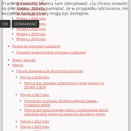
(Tracking Cookies). Możesz sam zdecydować, czy chcesz zezwolić
Wykazy z 2025 roku
na pliki cookie. Należy pamiętać, że w przypadku odrzucenia, nie
Wykazy z 2024 roku
wszystkie funkcje strony mogą być dostępne.
Wykazy z 2023 roku
Wykazy z 2022 roku
OK
ODMAWIAĆ
Wykazy z 2021 roku
Wykazy z 2020 roku
Wykazy z 2019 roku
Wykazy z 2018 roku
Dostęp do informacji publicznej
Ponowne wykorzystanie informacji publicznej
Skargi i wnioski
Petycje
Petycje skierowane do Burmistrza Olsztynka
Petycje z 2020 roku
Petycja dot. poprawy infrastruktury drogi gminnej nr
281409_5.0014
Petycje z 2021 roku
Petycja dot. konkursu: Rodzinne Miejsce Zabaw -
Podwórko NIVEA
Petycja dotycząca poprawy stanu i oznakowania dwóch
odcinków dróg gminnych biegących do granicy gminy
Petycje z 2022 roku
Petycje z 2023 roku