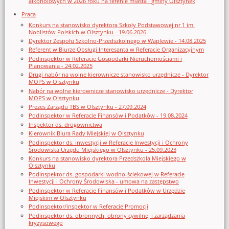
alkoholowych w 2026 roku na terenie miasta i gminy Olsztynek
Praca
Konkurs na stanowisko dyrektora Szkoły Podstawowej nr 1 im.
Noblistów Polskich w Olsztynku - 19.06.2026
Dyrektor Zespołu Szkolno-Przedszkolnego w Waplewie - 14.08.2025
Referent w Biurze Obsługi Interesanta w Referacie Organizacyjnym
Podinspektor w Referacie Gospodarki Nieruchomościami i
Planowania - 24.02.2025
Drugi nabór na wolne kierownicze stanowisko urzędnicze - Dyrektor
MOPS w Olsztynku
Nabór na wolne kierownicze stanowisko urzędnicze - Dyrektor
MOPS w Olsztynku
Prezes Zarządu TBS w Olsztynku - 27.09.2024
Podinspektor w Referacie Finansów i Podatków - 19.08.2024
Inspektor ds. drogownictwa
Kierownik Biura Rady Miejskiej w Olsztynku
Podinspektor ds. inwestycji w Referacie Inwestycji i Ochrony
Środowiska Urzędu Miejskiego w Olsztynku - 25.09.2023
Konkurs na stanowisko dyrektora Przedszkola Miejskiego w
Olsztynku
Podinspektor ds. gospodarki wodno-ściekowej w Referacie
Inwestycji i Ochrony Środowiska - umowa na zastępstwo
Podinspektor w Referacie Finansów i Podatków w Urzędzie
Miejskim w Olsztynku
Podinspektor/inspektor w Referacie Promocji
Podinspektor ds. obronnych, obrony cywilnej i zarządzania
kryzysowego