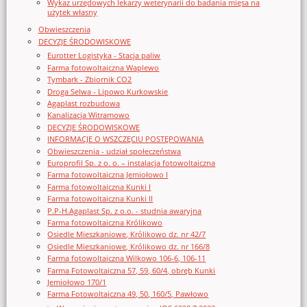
Wykaz urzędowych lekarzy weterynarii do badania mięsa na
użytek własny
Obwieszczenia
DECYZJE ŚRODOWISKOWE
Eurotter Logistyka - Stacja paliw
Farma fotowoltaiczna Waplewo
Tymbark - Zbiornik CO2
Droga Selwa - Lipowo Kurkowskie
Agaplast rozbudowa
Kanalizacja Witramowo
DECYZJE ŚRODOWISKOWE
INFORMACJE O WSZCZĘCIU POSTĘPOWANIA
Obwieszczenia - udział społeczeństwa
Europrofil Sp. z o. o. – instalacja fotowoltaiczna
Farma fotowoltaiczna Jemiołowo I
Farma fotowoltaiczna Kunki I
Farma fotowoltaiczna Kunki II
P.P-H.Agaplast Sp. z o.o. - studnia awaryjna
Farma fotowoltaiczna Królikowo
Osiedle Mieszkaniowe, Królikowo dz. nr 42/7
Osiedle Mieszkaniowe, Królikowo dz. nr 166/8
Farma fotowoltaiczna Wilkowo 106-6, 106-11
Farma Fotowoltaiczna 57, 59, 60/4, obręb Kunki
Jemiołowo 170/1
Farma Fotowoltaiczna 49, 50, 160/5, Pawłowo