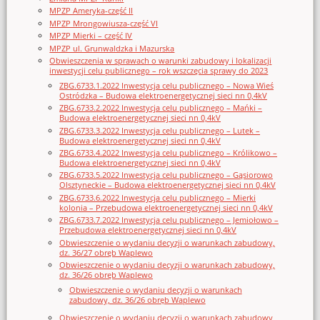
MPZP Ameryka-część II
MPZP Mrongowiusza-część VI
MPZP Mierki – część IV
MPZP ul. Grunwaldzka i Mazurska
Obwieszczenia w sprawach o warunki zabudowy i lokalizacji
inwestycji celu publicznego – rok wszczęcia sprawy do 2023
ZBG.6733.1.2022 Inwestycja celu publicznego – Nowa Wieś
Ostródzka – Budowa elektroenergetycznej sieci nn 0,4kV
ZBG.6733.2.2022 Inwestycja celu publicznego – Mańki –
Budowa elektroenergetycznej sieci nn 0,4kV
ZBG.6733.3.2022 Inwestycja celu publicznego – Lutek –
Budowa elektroenergetycznej sieci nn 0,4kV
ZBG.6733.4.2022 Inwestycja celu publicznego – Królikowo –
Budowa elektroenergetycznej sieci nn 0,4kV
ZBG.6733.5.2022 Inwestycja celu publicznego – Gąsiorowo
Olsztyneckie – Budowa elektroenergetycznej sieci nn 0,4kV
ZBG.6733.6.2022 Inwestycja celu publicznego – Mierki
kolonia – Przebudowa elektroenergetycznej sieci nn 0,4kV
ZBG.6733.7.2022 Inwestycja celu publicznego – Jemiołowo –
Przebudowa elektroenergetycznej sieci nn 0,4kV
Obwieszczenie o wydaniu decyzji o warunkach zabudowy,
dz. 36/27 obręb Waplewo
Obwieszczenie o wydaniu decyzji o warunkach zabudowy,
dz. 36/26 obręb Waplewo
Obwieszczenie o wydaniu decyzji o warunkach
zabudowy, dz. 36/26 obręb Waplewo
Obwieszczenie o wydaniu decyzji o warunkach zabudowy,