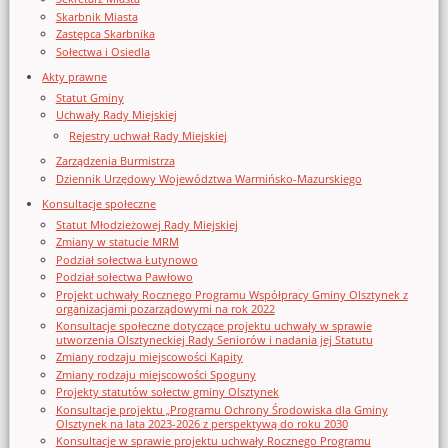
Skarbnik Miasta
Zastępca Skarbnika
Sołectwa i Osiedla
Akty prawne
Statut Gminy
Uchwały Rady Miejskiej
Rejestry uchwał Rady Miejskiej
Zarządzenia Burmistrza
Dziennik Urzędowy Województwa Warmińsko-Mazurskiego
Konsultacje społeczne
Statut Młodzieżowej Rady Miejskiej
Zmiany w statucie MRM
Podział sołectwa Łutynowo
Podział sołectwa Pawłowo
Projekt uchwały Rocznego Programu Współpracy Gminy Olsztynek z
organizacjami pozarządowymi na rok 2022
Konsultacje społeczne dotyczące projektu uchwały w sprawie
utworzenia Olsztyneckiej Rady Seniorów i nadania jej Statutu
Zmiany rodzaju miejscowości Kąpity
Zmiany rodzaju miejscowości Spoguny
Projekty statutów sołectw gminy Olsztynek
Konsultacje projektu „Programu Ochrony Środowiska dla Gminy
Olsztynek na lata 2023-2026 z perspektywą do roku 2030
Konsultacje w sprawie projektu uchwały Rocznego Programu