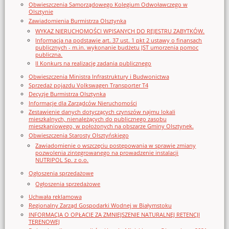
Obwieszczenia Samorządowego Kolegium Odwoławczego w
Olsztynie
Zawiadomienia Burmistrza Olsztynka
WYKAZ NIERUCHOMOŚCI WPISANYCH DO REJESTRU ZABYTKÓW.
Informacja na podstawie art. 37 ust. 1 pkt 2 ustawy o finansach
publicznych - m.in. wykonanie budżetu JST umorzenia pomoc
publiczna.
II Konkurs na realizację zadania publicznego
Obwieszczenia Ministra Infrastruktury i Budwonictwa
Sprzedaż pojazdu Volkswagen Transporter T4
Decyzje Burmistrza Olsztynka
Informacje dla Zarządców Nieruchomości
Zestawienie danych dotyczących czynszów najmu lokali
mieszkalnych, nienależących do publicznego zasobu
mieszkaniowego, w położonych na obszarze Gminy Olsztynek.
Obwieszczenia Starosty Olsztyńskiego
Zawiadomienie o wszczęciu postępowania w sprawie zmiany
pozwolenia zintegrowanego na prowadzenie instalacji
NUTRIPOL Sp. z o.o.
Ogłoszenia sprzedażowe
Ogłoszenia sprzedażowe
Uchwała reklamowa
Regionalny Zarząd Gospodarki Wodnej w Białymstoku
INFORMACJA O OPŁACIE ZA ZMNIEJSZENIE NATURALNEJ RETENCJI
TERENOWEJ