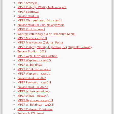
MPZP Ameryka
MPZP Platyny i Warlity Małe – część II
MPZP Sportowa
Zmiana studium
MPZP Olsztynek Wschód – część II
Zmiana studium – drugie wyłożenie
MPZP Kunki – czesc I
Warunki zabudowy dla dz. 380 obręb Mierki
MPZP Mierki – część III
MPZP Mierkowska, Zielona i Polna
MPZP Platyny, Warlity, Elgnówko, Gaj, Wigwałd i Zawady
Zmiana Studium 2021
MPZP węzeł Olsztynek Zachód
MPZP Waplewo – część IV
MPZP ul. Behringa
MPZP Królikowo – czesc I
MPZP Waplewo – czesc V
Zmiana studium 2022
MPZP Pawłowo – część III
Zmiana studium 2022 II
MPZP jezioro Jemiołowo
MPZP Wilcza – obszar A
MPZP Gąsiorowo – część III
MPZP ul. Behringa – część II
MPZP Perłowa i Pionierów
Zmiana MPZP Kunki