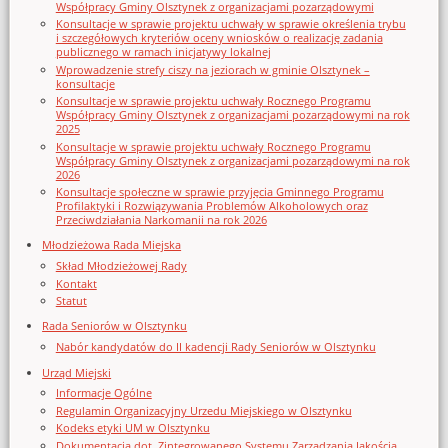
Współpracy Gminy Olsztynek z organizacjami pozarządowymi
Konsultacje w sprawie projektu uchwały w sprawie określenia trybu
i szczegółowych kryteriów oceny wniosków o realizację zadania
publicznego w ramach inicjatywy lokalnej
Wprowadzenie strefy ciszy na jeziorach w gminie Olsztynek –
konsultacje
Konsultacje w sprawie projektu uchwały Rocznego Programu
Współpracy Gminy Olsztynek z organizacjami pozarządowymi na rok
2025
Konsultacje w sprawie projektu uchwały Rocznego Programu
Współpracy Gminy Olsztynek z organizacjami pozarządowymi na rok
2026
Konsultacje społeczne w sprawie przyjęcia Gminnego Programu
Profilaktyki i Rozwiązywania Problemów Alkoholowych oraz
Przeciwdziałania Narkomanii na rok 2026
Młodzieżowa Rada Miejska
Skład Młodzieżowej Rady
Kontakt
Statut
Rada Seniorów w Olsztynku
Nabór kandydatów do II kadencji Rady Seniorów w Olsztynku
Urząd Miejski
Informacje Ogólne
Regulamin Organizacyjny Urzedu Miejskiego w Olsztynku
Kodeks etyki UM w Olsztynku
Dokumentacja dot. Zintegrowanego Systemu Zarządzania Jakością