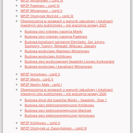
MPZP Witramowo – część IV
MPZP Pawłowo – część IV
MPZP Witramowo – część V
MPZP Olsztynek Wschód – część III
Obwieszczenia w sprawach o warunki zabudowy i lokalizacji
inwestycji celu publicznego – rok wszczęcia sprawy 2025
Budowa sieci niskiego napięcia Mierki
Budowa sieci niskiego napięcia Pawłowo
Budowa kanalizacji sanitarnej Elgnówko, Gaj, Łęciny,
Świętajny, Tolejny, Wigwałd, Wilkowo, Zawady
Budowa wodociągu Waplewo-Witramowo
Budowa wodociągu Królikowo
Budowa sieci wodociągowej Swaderki-Lipowo Kurkowskie
Budowa wodociągu i kanalizacji Witramowo
MPZP Jemiołowo - część II
MPZP Mierki - część V
MPZP Warlity Małe - część I
Obwieszczenia w sprawach o warunki zabudowy i lokalizacji
inwestycji celu publicznego – rok wszczęcia sprawy 2026
Budowa drogi dla rowerów Mierki – Swaderki - Etap 1
Budowa sieci elektroenergetycznej Królikowo
Budowa sieci elektroenergetycznej Marózek
Budowa sieci elektroenergetycznej Jemiołowo
MPZP Królikowo – część II
MPZP Olsztynek ul. Daszyńskiego – część III