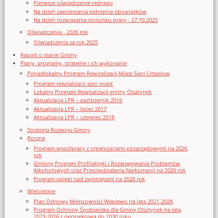
Pierwsze oświadczenie radnego
Na dzień zaprzestania pełnienia obowiązków
Na dzień rozwiązania stosunku pracy - 27.10.2025
Oświadczenia - 2026 rok
Oświadczenia za rok 2025
Raport o stanie Gminy
Plany, programy, strategie i ich wykonanie
Ponadlokalny Program Rewitalizacji Miast Sieci Cittaslow
Program rewitalizacji sieci miast
Lokalny Program Rewitalizacji gminy Olsztynek
Aktualizacja LPR – październik 2016
Aktualizacja LPR – lipiec 2017
Aktualizacja LPR – czerwiec 2018
Strategia Rozwoju Gminy
Roczne
Program współpracy z organizacjami pozarządowymi na 2026
rok
Gminny Program Profilaktyki i Rozwiązywania Problemów
Alkoholowych oraz Przeciwdziałania Narkomanii na 2026 rok
Program opieki nad zwierzętami na 2026 rok
Wieloletnie
Plan Odnowy Miejscowości Waplewo na lata 2021-2028
Program Ochrony Środowiska dla Gminy Olsztynek na lata
2023-2026 z perspektywą do 2030 roku