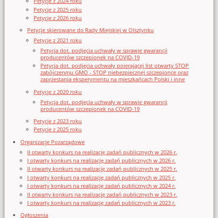
Petycje z 2024 roku
Petycje z 2025 roku
Petycje z 2026 roku
Petycje skierowane do Rady Miejskiej w Olsztynku
Petycje z 2021 roku
Petycja dot. podjęcia uchwały w sprawie gwarancji
producentów szczepionek na COVID-19
Petycja dot. podjęcia uchwały poierającej list otwarty STOP
zabójczenmu GMO - STOP niebezpiecznej szczepionce oraz
zaprzestania eksperymentu na mieszkańcach Polski i inne
Petycje z 2020 roku
Petycja dot. podjęcia uchwały w sprawie gwarancji
producentów szczepionek na COVID-19
Petycje z 2023 roku
Petycje z 2025 roku
Organizacje Pozarządowe
II otwarty konkurs na realizację zadań publicznych w 2026 r.
I otwarty konkurs na realizację zadań publicznych w 2026 r.
II otwarty konkurs na realizację zadań publicznych w 2025 r.
I otwarty konkurs na realizację zadań publicznych w 2025 r.
I otwarty konkurs na realizację zadań publicznych w 2024 r.
II otwarty konkurs na realizację zadań publicznych w 2023 r.
I otwarty konkurs na realizację zadań publicznych w 2023 r.
Ogłoszenia