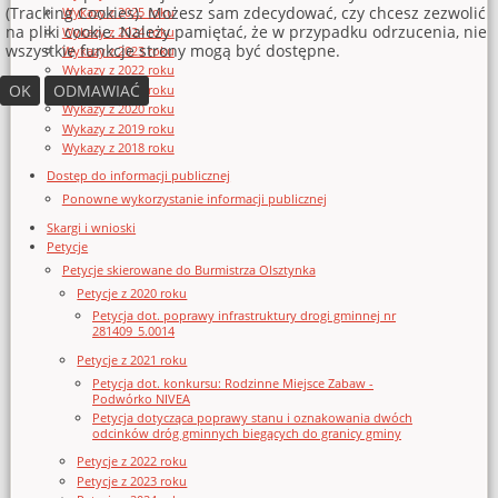
(Tracking Cookies). Możesz sam zdecydować, czy chcesz zezwolić
Wykazy z 2025 roku
na pliki cookie. Należy pamiętać, że w przypadku odrzucenia, nie
Wykazy z 2024 roku
wszystkie funkcje strony mogą być dostępne.
Wykazy z 2023 roku
Wykazy z 2022 roku
OK
ODMAWIAĆ
Wykazy z 2021 roku
Wykazy z 2020 roku
Wykazy z 2019 roku
Wykazy z 2018 roku
Dostęp do informacji publicznej
Ponowne wykorzystanie informacji publicznej
Skargi i wnioski
Petycje
Petycje skierowane do Burmistrza Olsztynka
Petycje z 2020 roku
Petycja dot. poprawy infrastruktury drogi gminnej nr
281409_5.0014
Petycje z 2021 roku
Petycja dot. konkursu: Rodzinne Miejsce Zabaw -
Podwórko NIVEA
Petycja dotycząca poprawy stanu i oznakowania dwóch
odcinków dróg gminnych biegących do granicy gminy
Petycje z 2022 roku
Petycje z 2023 roku