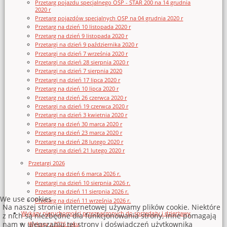
Przetarg pojazdu specjalnego OSP - STAR 200 na 14 grudnia
2020 r
Przetarg pojazdów specjalnych OSP na 04 grudnia 2020 r
Przetarg na dzień 10 listopada 2020 r
Przetarg na dzień 9 listopada 2020 r
Przetargi na dzień 9 października 2020 r
Przetargi na dzień 7 września 2020 r
Przetargi na dzień 28 sierpnia 2020 r
Przetargi na dzień 7 sierpnia 2020
Przetargi na dzień 17 lipca 2020 r
Przetarg na dzień 10 lipca 2020 r
Przetarg na dzień 26 czerwca 2020 r
Przetargi na dzień 19 czerwca 2020 r
Przetargi na dzień 3 kwietnia 2020 r
Przetarg na dzień 30 marca 2020 r
Przetarg na dzień 23 marca 2020 r
Przetarg na dzień 28 lutego 2020 r
Przetargi na dzień 21 lutego 2020 r
Przetargi 2026
Przetarg na dzień 6 marca 2026 r.
Przetargi na dzień 10 sierpnia 2026 r.
Przetarg na dzień 11 sierpnia 2026 r.
We use cookies
Przetarg na dzień 11 września 2026 r.
Na naszej stronie internetowej używamy plików cookie. Niektóre
Wykazy nieruchomości przeznaczonych do sprzedaży i dzierżawy
z nich są niezbędne dla funkcjonowania strony, inne pomagają
nam w ulepszaniu tej strony i doświadczeń użytkownika
Wykazy z 2026 roku