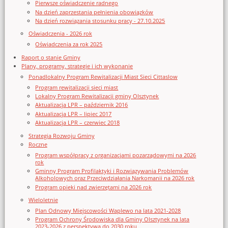
Pierwsze oświadczenie radnego
Na dzień zaprzestania pełnienia obowiązków
Na dzień rozwiązania stosunku pracy - 27.10.2025
Oświadczenia - 2026 rok
Oświadczenia za rok 2025
Raport o stanie Gminy
Plany, programy, strategie i ich wykonanie
Ponadlokalny Program Rewitalizacji Miast Sieci Cittaslow
Program rewitalizacji sieci miast
Lokalny Program Rewitalizacji gminy Olsztynek
Aktualizacja LPR – październik 2016
Aktualizacja LPR – lipiec 2017
Aktualizacja LPR – czerwiec 2018
Strategia Rozwoju Gminy
Roczne
Program współpracy z organizacjami pozarządowymi na 2026
rok
Gminny Program Profilaktyki i Rozwiązywania Problemów
Alkoholowych oraz Przeciwdziałania Narkomanii na 2026 rok
Program opieki nad zwierzętami na 2026 rok
Wieloletnie
Plan Odnowy Miejscowości Waplewo na lata 2021-2028
Program Ochrony Środowiska dla Gminy Olsztynek na lata
2023-2026 z perspektywą do 2030 roku