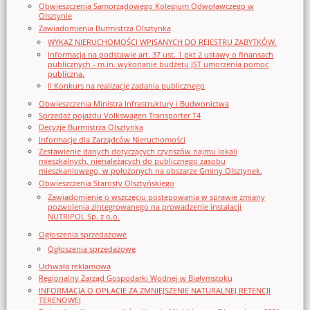
Obwieszczenia Samorządowego Kolegium Odwoławczego w
Olsztynie
Zawiadomienia Burmistrza Olsztynka
WYKAZ NIERUCHOMOŚCI WPISANYCH DO REJESTRU ZABYTKÓW.
Informacja na podstawie art. 37 ust. 1 pkt 2 ustawy o finansach
publicznych - m.in. wykonanie budżetu JST umorzenia pomoc
publiczna.
II Konkurs na realizację zadania publicznego
Obwieszczenia Ministra Infrastruktury i Budwonictwa
Sprzedaż pojazdu Volkswagen Transporter T4
Decyzje Burmistrza Olsztynka
Informacje dla Zarządców Nieruchomości
Zestawienie danych dotyczących czynszów najmu lokali
mieszkalnych, nienależących do publicznego zasobu
mieszkaniowego, w położonych na obszarze Gminy Olsztynek.
Obwieszczenia Starosty Olsztyńskiego
Zawiadomienie o wszczęciu postępowania w sprawie zmiany
pozwolenia zintegrowanego na prowadzenie instalacji
NUTRIPOL Sp. z o.o.
Ogłoszenia sprzedażowe
Ogłoszenia sprzedażowe
Uchwała reklamowa
Regionalny Zarząd Gospodarki Wodnej w Białymstoku
INFORMACJA O OPŁACIE ZA ZMNIEJSZENIE NATURALNEJ RETENCJI
TERENOWEJ