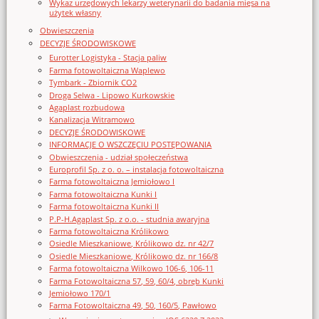
Wykaz urzędowych lekarzy weterynarii do badania mięsa na
użytek własny
Obwieszczenia
DECYZJE ŚRODOWISKOWE
Eurotter Logistyka - Stacja paliw
Farma fotowoltaiczna Waplewo
Tymbark - Zbiornik CO2
Droga Selwa - Lipowo Kurkowskie
Agaplast rozbudowa
Kanalizacja Witramowo
DECYZJE ŚRODOWISKOWE
INFORMACJE O WSZCZĘCIU POSTĘPOWANIA
Obwieszczenia - udział społeczeństwa
Europrofil Sp. z o. o. – instalacja fotowoltaiczna
Farma fotowoltaiczna Jemiołowo I
Farma fotowoltaiczna Kunki I
Farma fotowoltaiczna Kunki II
P.P-H.Agaplast Sp. z o.o. - studnia awaryjna
Farma fotowoltaiczna Królikowo
Osiedle Mieszkaniowe, Królikowo dz. nr 42/7
Osiedle Mieszkaniowe, Królikowo dz. nr 166/8
Farma fotowoltaiczna Wilkowo 106-6, 106-11
Farma Fotowoltaiczna 57, 59, 60/4, obręb Kunki
Jemiołowo 170/1
Farma Fotowoltaiczna 49, 50, 160/5, Pawłowo