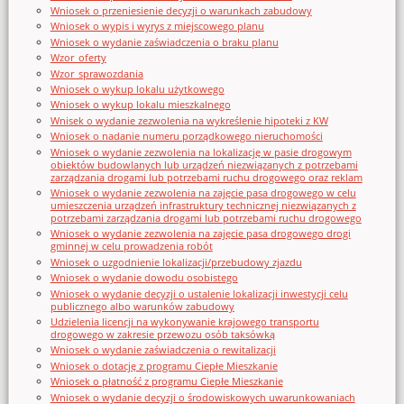
Wniosek o przeniesienie decyzji o warunkach zabudowy
Wniosek o wypis i wyrys z miejscowego planu
Wniosek o wydanie zaświadczenia o braku planu
Wzor_oferty
Wzor_sprawozdania
Wniosek o wykup lokalu użytkowego
Wniosek o wykup lokalu mieszkalnego
Wnisek o wydanie zezwolenia na wykreślenie hipoteki z KW
Wniosek o nadanie numeru porządkowego nieruchomości
Wniosek o wydanie zezwolenia na lokalizację w pasie drogowym
obiektów budowlanych lub urządzeń niezwiązanych z potrzebami
zarządzania drogami lub potrzebami ruchu drogowego oraz reklam
Wniosek o wydanie zezwolenia na zajęcie pasa drogowego w celu
umieszczenia urządzeń infrastruktury technicznej niezwiązanych z
potrzebami zarządzania drogami lub potrzebami ruchu drogowego
Wniosek o wydanie zezwolenia na zajęcie pasa drogowego drogi
gminnej w celu prowadzenia robót
Wniosek o uzgodnienie lokalizacji/przebudowy zjazdu
Wniosek o wydanie dowodu osobistego
Wniosek o wydanie decyzji o ustalenie lokalizacji inwestycji celu
publicznego albo warunków zabudowy
Udzielenia licencji na wykonywanie krajowego transportu
drogowego w zakresie przewozu osób taksówką
Wniosek o wydanie zaświadczenia o rewitalizacji
Wniosek o dotację z programu Ciepłe Mieszkanie
Wniosek o płatność z programu Ciepłe Mieszkanie
Wniosek o wydanie decyzji o środowiskowych uwarunkowaniach