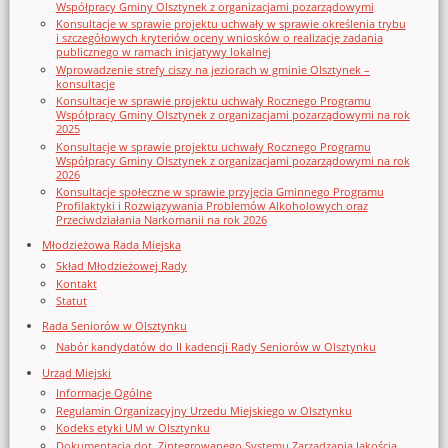
Współpracy Gminy Olsztynek z organizacjami pozarządowymi
Konsultacje w sprawie projektu uchwały w sprawie określenia trybu
i szczegółowych kryteriów oceny wniosków o realizację zadania
publicznego w ramach inicjatywy lokalnej
Wprowadzenie strefy ciszy na jeziorach w gminie Olsztynek –
konsultacje
Konsultacje w sprawie projektu uchwały Rocznego Programu
Współpracy Gminy Olsztynek z organizacjami pozarządowymi na rok
2025
Konsultacje w sprawie projektu uchwały Rocznego Programu
Współpracy Gminy Olsztynek z organizacjami pozarządowymi na rok
2026
Konsultacje społeczne w sprawie przyjęcia Gminnego Programu
Profilaktyki i Rozwiązywania Problemów Alkoholowych oraz
Przeciwdziałania Narkomanii na rok 2026
Młodzieżowa Rada Miejska
Skład Młodzieżowej Rady
Kontakt
Statut
Rada Seniorów w Olsztynku
Nabór kandydatów do II kadencji Rady Seniorów w Olsztynku
Urząd Miejski
Informacje Ogólne
Regulamin Organizacyjny Urzedu Miejskiego w Olsztynku
Kodeks etyki UM w Olsztynku
Dokumentacja dot. Zintegrowanego Systemu Zarządzania Jakością