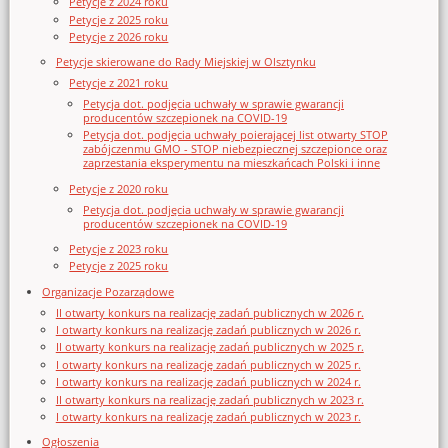
Petycje z 2024 roku
Petycje z 2025 roku
Petycje z 2026 roku
Petycje skierowane do Rady Miejskiej w Olsztynku
Petycje z 2021 roku
Petycja dot. podjęcia uchwały w sprawie gwarancji
producentów szczepionek na COVID-19
Petycja dot. podjęcia uchwały poierającej list otwarty STOP
zabójczenmu GMO - STOP niebezpiecznej szczepionce oraz
zaprzestania eksperymentu na mieszkańcach Polski i inne
Petycje z 2020 roku
Petycja dot. podjęcia uchwały w sprawie gwarancji
producentów szczepionek na COVID-19
Petycje z 2023 roku
Petycje z 2025 roku
Organizacje Pozarządowe
II otwarty konkurs na realizację zadań publicznych w 2026 r.
I otwarty konkurs na realizację zadań publicznych w 2026 r.
II otwarty konkurs na realizację zadań publicznych w 2025 r.
I otwarty konkurs na realizację zadań publicznych w 2025 r.
I otwarty konkurs na realizację zadań publicznych w 2024 r.
II otwarty konkurs na realizację zadań publicznych w 2023 r.
I otwarty konkurs na realizację zadań publicznych w 2023 r.
Ogłoszenia