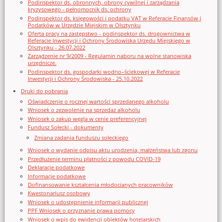
Podinspektor ds. obronnych, obrony cywilnej i zarządzania
kryzysowego - pełnomocnik ds. ochrony
Podinspektor ds. księgowości i podatku VAT w Referacie Finansów i
Podatków w Urzędzie Miejskim w Olsztynku
Oferta pracy na zastępstwo - podinspektor ds. drogownictwa w
Referacie Inwestycji i Ochrony Środowiska Urzędu Miejskiego w
Olsztynku - 26.07.2022
Zarządzenie nr 9/2009 - Regulamin naboru na wolne stanowiska
urzędnicze.
Podinspektor ds. gospodarki wodno–ściekowej w Referacie
Inwestycji i Ochrony Środowiska - 25.10.2022
Druki do pobrania
Oświadczenie o rocznej wartości sprzedanego alkoholu
Wniosek o zezwolenie na sprzedaz alkoholu
Wniosek o zakup węgla w cenie preferencyjnej
Fundusz Sołecki - dokumenty
Zmiana zadania funduszu sołeckiego
Wniosek o wydanie odpisu aktu urodzenia, małżeństwa lub zgonu
Przedłużenie terminu płatności z powodu COVID-19
Deklaracje podatkowe
Informacje podatkowe
Dofinansowanie kształcenia młodocianych pracowników
Kwestonariusz osobowy
Wniosek o udostępnienie informacji publicznej
PPF Wniosek o przyznanie prawa pomocy
Wniosek o wpis do ewidencji obiektów hotelarskich