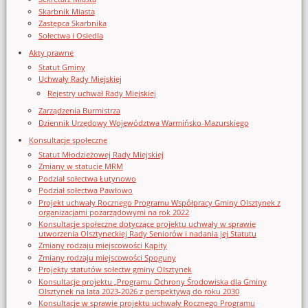
Skarbnik Miasta
Zastępca Skarbnika
Sołectwa i Osiedla
Akty prawne
Statut Gminy
Uchwały Rady Miejskiej
Rejestry uchwał Rady Miejskiej
Zarządzenia Burmistrza
Dziennik Urzędowy Województwa Warmińsko-Mazurskiego
Konsultacje społeczne
Statut Młodzieżowej Rady Miejskiej
Zmiany w statucie MRM
Podział sołectwa Łutynowo
Podział sołectwa Pawłowo
Projekt uchwały Rocznego Programu Współpracy Gminy Olsztynek z
organizacjami pozarządowymi na rok 2022
Konsultacje społeczne dotyczące projektu uchwały w sprawie
utworzenia Olsztyneckiej Rady Seniorów i nadania jej Statutu
Zmiany rodzaju miejscowości Kąpity
Zmiany rodzaju miejscowości Spoguny
Projekty statutów sołectw gminy Olsztynek
Konsultacje projektu „Programu Ochrony Środowiska dla Gminy
Olsztynek na lata 2023-2026 z perspektywą do roku 2030
Konsultacje w sprawie projektu uchwały Rocznego Programu