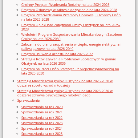
Gminny Program Wspierania Rodziny na lata 2024-2026
Program Osłonowy w zakresie dożywiania na lata 2024-2028
Program Przeciwdziałania Przemocy Domowej i Ochrony Osób
na lata 2023-2028
Program Opieki nad Zabytkami Gminy Olsztynek na lata 2025-
2028
Wieloletni Program Gospodarowania Mieszkaniowym Zasobem
Gminy na lata 2026-2030
Założenia do planu zaopatrzenia w ciepło, energię elektryczna i
paliwa gazowe na lata 2026-2040
Program usuwania azbestu na lata 2025-2032
Strategia Rozwiązywania Problemów Społecznych w gminie
Olsztynek na lata 2026-2035
Program na Rzecz Osób Starszych i z Niepełnosprawnością na
lata 2025-2030
Strategia Młodzieżowa gminy Olsztynek na lata 2026-2030 w
obszarze sportu wśród młodzieży
Strategia Młodzieżowa gminy Olsztynek na lata 2026-2030 w
obszarze zdrowia psychicznego młodych osób
Sprawozdania
Sprawozdania za rok 2020
Sprawozdania za rok 2021
Sprawozdania za rok 2022
Sprawozdania za rok 2023
Sprawozdania za rok 2024
Sprawozdania za rok 2025