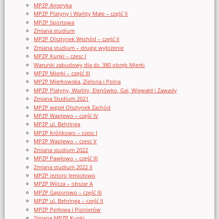
MPZP Ameryka
MPZP Platyny i Warlity Małe – część II
MPZP Sportowa
Zmiana studium
MPZP Olsztynek Wschód – część II
Zmiana studium – drugie wyłożenie
MPZP Kunki – czesc I
Warunki zabudowy dla dz. 380 obręb Mierki
MPZP Mierki – część III
MPZP Mierkowska, Zielona i Polna
MPZP Platyny, Warlity, Elgnówko, Gaj, Wigwałd i Zawady
Zmiana Studium 2021
MPZP węzeł Olsztynek Zachód
MPZP Waplewo – część IV
MPZP ul. Behringa
MPZP Królikowo – czesc I
MPZP Waplewo – czesc V
Zmiana studium 2022
MPZP Pawłowo – część III
Zmiana studium 2022 II
MPZP jezioro Jemiołowo
MPZP Wilcza – obszar A
MPZP Gąsiorowo – część III
MPZP ul. Behringa – część II
MPZP Perłowa i Pionierów
Zmiana MPZP Kunki