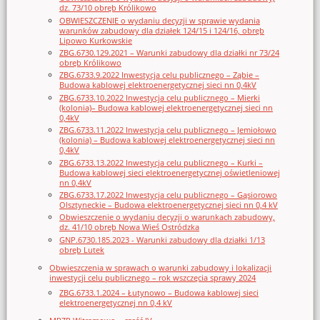
dz. 73/10 obręb Królikowo
OBWIESZCZENIE o wydaniu decyzji w sprawie wydania
warunków zabudowy dla działek 124/15 i 124/16, obręb
Lipowo Kurkowskie
ZBG.6730.129.2021 – Warunki zabudowy dla działki nr 73/24
obręb Królikowo
ZBG.6733.9.2022 Inwestycja celu publicznego – Ząbie –
Budowa kablowej elektroenergetycznej sieci nn 0,4kV
ZBG.6733.10.2022 Inwestycja celu publicznego – Mierki
(kolonia)– Budowa kablowej elektroenergetycznej sieci nn
0,4kV
ZBG.6733.11.2022 Inwestycja celu publicznego – Jemiołowo
(kolonia) – Budowa kablowej elektroenergetycznej sieci nn
0,4kV
ZBG.6733.13.2022 Inwestycja celu publicznego – Kurki –
Budowa kablowej sieci elektroenergetycznej oświetleniowej
nn 0,4kV
ZBG.6733.17.2022 Inwestycja celu publicznego – Gąsiorowo
Olsztyneckie – Budowa elektroenergetycznej sieci nn 0,4 kV
Obwieszczenie o wydaniu decyzji o warunkach zabudowy,
dz. 41/10 obręb Nowa Wieś Ostródzka
GNP.6730.185.2023 - Warunki zabudowy dla działki 1/13
obręb Lutek
Obwieszczenia w sprawach o warunki zabudowy i lokalizacji
inwestycji celu publicznego – rok wszczęcia sprawy 2024
ZBG.6733.1.2024 – Łutynowo – Budowa kablowej sieci
elektroenergetycznej nn 0,4 kV