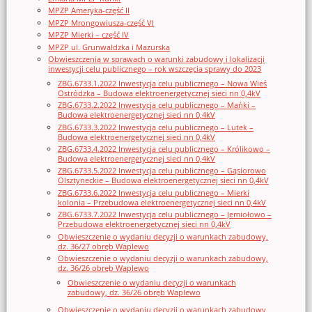
MPZP Ameryka-część II
MPZP Mrongowiusza-część VI
MPZP Mierki – część IV
MPZP ul. Grunwaldzka i Mazurska
Obwieszczenia w sprawach o warunki zabudowy i lokalizacji
inwestycji celu publicznego – rok wszczęcia sprawy do 2023
ZBG.6733.1.2022 Inwestycja celu publicznego – Nowa Wieś
Ostródzka – Budowa elektroenergetycznej sieci nn 0,4kV
ZBG.6733.2.2022 Inwestycja celu publicznego – Mańki –
Budowa elektroenergetycznej sieci nn 0,4kV
ZBG.6733.3.2022 Inwestycja celu publicznego – Lutek –
Budowa elektroenergetycznej sieci nn 0,4kV
ZBG.6733.4.2022 Inwestycja celu publicznego – Królikowo –
Budowa elektroenergetycznej sieci nn 0,4kV
ZBG.6733.5.2022 Inwestycja celu publicznego – Gąsiorowo
Olsztyneckie – Budowa elektroenergetycznej sieci nn 0,4kV
ZBG.6733.6.2022 Inwestycja celu publicznego – Mierki
kolonia – Przebudowa elektroenergetycznej sieci nn 0,4kV
ZBG.6733.7.2022 Inwestycja celu publicznego – Jemiołowo –
Przebudowa elektroenergetycznej sieci nn 0,4kV
Obwieszczenie o wydaniu decyzji o warunkach zabudowy,
dz. 36/27 obręb Waplewo
Obwieszczenie o wydaniu decyzji o warunkach zabudowy,
dz. 36/26 obręb Waplewo
Obwieszczenie o wydaniu decyzji o warunkach
zabudowy, dz. 36/26 obręb Waplewo
Obwieszczenie o wydaniu decyzji o warunkach zabudowy,