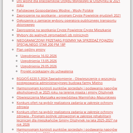
Dni wolne dla pracowników Urzędu Miejskiego w Olsztynku w 2021
roku
Państwowe Gospodarstwo Wodne - Wody Polskie
Zaproszenie na spotkanie - program Czyste Powietrze grudzień 2021
Ogłoszenie o zamiarze wyboru operatora publicznego transportu
zbiorowego
Zaproszenie na spotkania Czyste Powietrze Czyste Mieszkanie
Wybory do walnych zgromadzeń izb rolniczych
NIEOGRANICZONY PRZETARG PISEMNY NA SPRZEDAŻ POJAZDU
SPECJALNEGO STAR 200 PM 18P
Plan ogólny gminy
Uzgodnienia 16.02.2026
Uzgodnienia 13.05.2026
Uzgodnienia 29.05.2026
Projekt przekazany do uchwalenia
RGGIOŚ.6220.5.2024 Zawiadomienie - Obwieszczenie o wszczęciu
postępowania administracyjnego budowa farmy Mielno
Harmonogram kontroli punktów sprzedaży i podawania napojów
alkoholowych w 2025 roku na terenie miasta i gminy Olsztynek
Obwieszczenia Marszałka województwa Warmińsko-Mazurskiego
Konkurs ofert na wybór realizatora zadania w zakresie ochrony
zdrowia
Konkurs ofert na wybór realizatora zadania w zakresie ochrony
zdrowia - Program polityki zdrowotnej w zakresie rehabilitacji
leczniczej dla mieszkańców Gminy Olsztynek na lata 2025-2027 na
rok 2026
Harmonogram kontroli punktów sprzedaży i podawania napojów