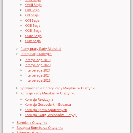
XXVIII Sesja
XXIX Sesja
XXX Sesja
XXXI Sesja
XXXII Sesja
XXXIII Sesja
XXXIV Sesja
XXXV Sesja
Plany pracy Rady Miejskiej
Interpelacje radnych
Interpelacje 2019
Interpelacje 2020
Interpelacje 2021
Interpelacje 2024
Interpelacje 2026
Sprawozdanie z pracy Rady Miejskiej w Olsztynku
Komisje Rady Miejskiej w Olsztynku
Komisja Rewizyjna
Komisja Gospodarki i Budżetu
Komisja Spraw Społecznych
Komisja Skarg, Wniosków i Petycji
Burmistrz Olsztynka
Zastępca Burmistrza Olsztynka
Sekretarz Miasta