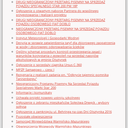
DRUGI NIEOGRANICZONY PRZETARG PISEMNY NA SPRZEDAŻ
POJAZDU SPECJALNEGO STAR 200 PM 18P
Ogłoszenie o otwartym naborze Partnera do wspólnego
przygotowania i realizacji projektu
DRUGI NIEOGRANICZONY PRZETARG PISEMNY NA SPRZEDAŻ
POJAZDU OSOBOWEGO FIAT DOBLO
NIEOGRANICZONY PRZETARG PISEMNY NA SPRZEDAŻ POJAZDU
OSOBOWEGO FIAT DOBLO
Instytut Meteorologii i Gospodarki Wodnej
Decyzja w sprawie zatwierdzenia taryf dla zbiorowego zaopatrzenia
w wodę i zbiorowego odprowadzania ścieków
Ogólny schemat procedury kontroli przestrzegania zasad i
warunków korzystania z zezwoleń na sprzedaż napojów
alkoholowych w gminie Olsztynek
Ogłoszenie o sprzedaży ciągnika Ursus C-360
MPZP Samagowo – czesc I
Rezygnacja z realizacji zadania pn. "Odkrycie tajemnic pomnika
Tannenbergu"
Nieograniczony Przetargu Pisemny Na Sprzedaż Pojazdu
Specjalnego Marki Star_200
Informacje i komunikaty
Uchwała projekt nowego ustroju szkolnego
Ogłoszenie o zebraniu mieszkańców Sołectwa Drwęck - wybory
sołtysa
Ogłoszenie o zamknięciu ul. Behringa na czas Dni Olsztynka 2016
Pozostałe obwieszczenia
Samorząd Województwa Warmińsko-Mazurskiego
Obwieszczenia Wojewody Warmińsko-Mazurskiego