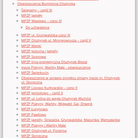
Obwieszczenia Burmistrza Olsztynka
Świętajny – część III
MPZP Jagiełły
MPZP Waplewo – czesc III
Do uchwalenia
MPZP ul. Grunwaldzka-czesc III
MPZP Olsztynek ul. Mrongowiusza – część V
MPZP Mierki
MPZP Jeziorna i Jagielly
MPZP Sosnowa
MPZP linia energetyczna Olsztynek-Biesal
mpzp Platyny, Warlity Małe - obwieszczenie
MPZP Świerkocin
Obwieszczenie w sprawie projektu zmiany mpzp m. Olsztynek
ul. Słoneczna
MPZP Lipowo Kurkowskie – czesc II
MPZP Jemiołowo – część II
MPZP ul. Leśna do węzła Olsztynek Wschód
MPZP Platyny, Warlity, Wigwałd, Gaj, Drwęck
MPZP Łutynowo
MPZP Pawłowo
MPZP Jagielly, Strazacka, Grunwaldzka, Mazurska, Warszawska
MPZP Platyny i Warlity Małe
MPZP Olsztynek ul. Poranna
MPZP Słoneczna