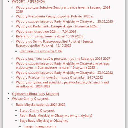
WYBORY I REFERENDA
Wybory sołtysa Sołectwa Zezuty w trakcie trwania kadencji 2024-
2029
Wybory Prezydenta Rzeczypospolitej Polskiej 2025 r.
Wybory uzupełniające do Rady Miejskiej w Olsztynku - 25.05.2025 r
Wybory do Parlamentu Europejskiego - 9 czerwca 2024 r.
Wybory samorządowe 2024 r. - 7.04.2024
Referendum zarządzone na dzień 15.10.2023 r.
Wybory do Sejmu Rzeczypospolitej Polskiej i Senatu
Rzeczypospolitej Polskiej - 15.10.2023
Szkolenie dla członków OKW
Wybory ławników sądów powszechnych na kadencję 2024-2027
Wybory uzupełniające do Rady Miejskiej w Olsztynku w okręgu
wyborczym nr 3 zarządzone na dzień 15 stycznia 2023 r.
Wybory uzupełniające do Rady Miejskiej w Olsztynku - 23.10.2022
Wybory Przedterminowe Burmistrza Olsztynka - 24.07.2022
Wybory sołtysów, rad sołeckich, przewodniczących osiedli i rad
osiedlowych 2024-2029
Ogłoszenia Biura Rady Miejskiej
Władze Gminy Olsztynek
Rada Miejska kadencja 2024-2029
Statut Gminy Olsztynek
Radni Rady Miejskiej w Olsztynku (w tym dyżury)
Sesje Rady Miejskiej w Olsztynku
I sesja - inauguracyjna