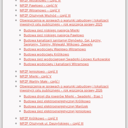
MPZP Witramowo – część IV
MPZP Pawłowo – część IV
MPZP Witramowo – część V
MPZP Olsztynek Wschód – część III
Obwieszczenia w sprawach o warunki zabudowy i lokalizacji
inwestycji celu publicznego – rok wszczęcia sprawy 2025
Budowa sieci niskiego napięcia Mierki
Budowa sieci niskiego napięcia Pawłowo
Budowa kanalizacji sanitarnej Elgnówko, Gaj, Łęciny,
Świętajny, Tolejny, Wigwałd, Wilkowo, Zawady
Budowa wodociągu Waplewo-Witramowo
Budowa wodociągu Królikowo
Budowa sieci wodociągowej Swaderki-Lipowo Kurkowskie
Budowa wodociągu i kanalizacji Witramowo
MPZP Jemiołowo - część II
MPZP Mierki - część V
MPZP Warlity Małe - część I
Obwieszczenia w sprawach o warunki zabudowy i lokalizacji
inwestycji celu publicznego – rok wszczęcia sprawy 2026
Budowa drogi dla rowerów Mierki – Swaderki - Etap 1
Budowa sieci elektroenergetycznej Królikowo
Budowa sieci elektroenergetycznej Marózek
Budowa sieci elektroenergetycznej Jemiołowo
MPZP Królikowo – część II
MPZP Olsztynek ul. Daszyńskiego – część III