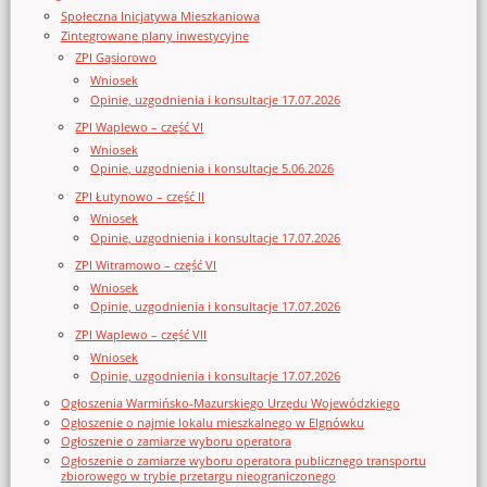
Społeczna Inicjatywa Mieszkaniowa
Zintegrowane plany inwestycyjne
ZPI Gąsiorowo
Wniosek
Opinie, uzgodnienia i konsultacje 17.07.2026
ZPI Waplewo – część VI
Wniosek
Opinie, uzgodnienia i konsultacje 5.06.2026
ZPI Łutynowo – część II
Wniosek
Opinie, uzgodnienia i konsultacje 17.07.2026
ZPI Witramowo – część VI
Wniosek
Opinie, uzgodnienia i konsultacje 17.07.2026
ZPI Waplewo – część VII
Wniosek
Opinie, uzgodnienia i konsultacje 17.07.2026
Ogłoszenia Warmińsko-Mazurskiego Urzędu Wojewódzkiego
Ogłoszenie o najmie lokalu mieszkalnego w Elgnówku
Ogłoszenie o zamiarze wyboru operatora
Ogłoszenie o zamiarze wyboru operatora publicznego transportu
zbiorowego w trybie przetargu nieograniczonego