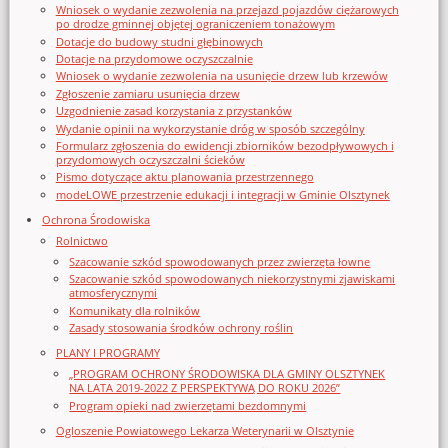
Wniosek o wydanie zezwolenia na przejazd pojazdów ciężarowych
po drodze gminnej objętej ograniczeniem tonażowym
Dotacje do budowy studni głębinowych
Dotacje na przydomowe oczyszczalnie
Wniosek o wydanie zezwolenia na usunięcie drzew lub krzewów
Zgłoszenie zamiaru usunięcia drzew
Uzgodnienie zasad korzystania z przystanków
Wydanie opinii na wykorzystanie dróg w sposób szczególny
Formularz zgłoszenia do ewidencji zbiorników bezodpływowych i
przydomowych oczyszczalni ścieków
Pismo dotyczące aktu planowania przestrzennego
modeLOWE przestrzenie edukacji i integracji w Gminie Olsztynek
Ochrona Środowiska
Rolnictwo
Szacowanie szkód spowodowanych przez zwierzęta łowne
Szacowanie szkód spowodowanych niekorzystnymi zjawiskami
atmosferycznymi
Komunikaty dla rolników
Zasady stosowania środków ochrony roślin
PLANY I PROGRAMY
„PROGRAM OCHRONY ŚRODOWISKA DLA GMINY OLSZTYNEK
NA LATA 2019-2022 Z PERSPEKTYWĄ DO ROKU 2026”
Program opieki nad zwierzętami bezdomnymi
Ogloszenie Powiatowego Lekarza Weterynarii w Olsztynie