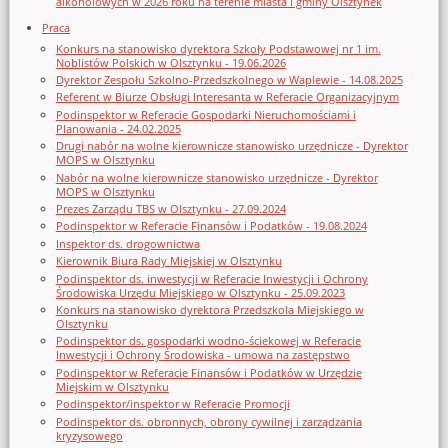
alkoholowych w 2026 roku na terenie miasta i gminy Olsztynek
Praca
Konkurs na stanowisko dyrektora Szkoły Podstawowej nr 1 im.
Noblistów Polskich w Olsztynku - 19.06.2026
Dyrektor Zespołu Szkolno-Przedszkolnego w Waplewie - 14.08.2025
Referent w Biurze Obsługi Interesanta w Referacie Organizacyjnym
Podinspektor w Referacie Gospodarki Nieruchomościami i
Planowania - 24.02.2025
Drugi nabór na wolne kierownicze stanowisko urzędnicze - Dyrektor
MOPS w Olsztynku
Nabór na wolne kierownicze stanowisko urzędnicze - Dyrektor
MOPS w Olsztynku
Prezes Zarządu TBS w Olsztynku - 27.09.2024
Podinspektor w Referacie Finansów i Podatków - 19.08.2024
Inspektor ds. drogownictwa
Kierownik Biura Rady Miejskiej w Olsztynku
Podinspektor ds. inwestycji w Referacie Inwestycji i Ochrony
Środowiska Urzędu Miejskiego w Olsztynku - 25.09.2023
Konkurs na stanowisko dyrektora Przedszkola Miejskiego w
Olsztynku
Podinspektor ds. gospodarki wodno-ściekowej w Referacie
Inwestycji i Ochrony Środowiska - umowa na zastępstwo
Podinspektor w Referacie Finansów i Podatków w Urzędzie
Miejskim w Olsztynku
Podinspektor/inspektor w Referacie Promocji
Podinspektor ds. obronnych, obrony cywilnej i zarządzania
kryzysowego