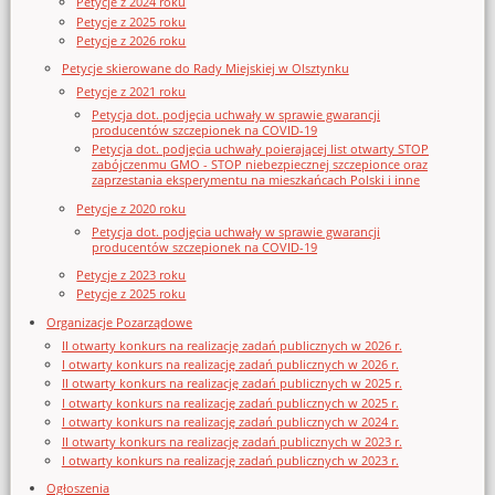
Petycje z 2024 roku
Petycje z 2025 roku
Petycje z 2026 roku
Petycje skierowane do Rady Miejskiej w Olsztynku
Petycje z 2021 roku
Petycja dot. podjęcia uchwały w sprawie gwarancji
producentów szczepionek na COVID-19
Petycja dot. podjęcia uchwały poierającej list otwarty STOP
zabójczenmu GMO - STOP niebezpiecznej szczepionce oraz
zaprzestania eksperymentu na mieszkańcach Polski i inne
Petycje z 2020 roku
Petycja dot. podjęcia uchwały w sprawie gwarancji
producentów szczepionek na COVID-19
Petycje z 2023 roku
Petycje z 2025 roku
Organizacje Pozarządowe
II otwarty konkurs na realizację zadań publicznych w 2026 r.
I otwarty konkurs na realizację zadań publicznych w 2026 r.
II otwarty konkurs na realizację zadań publicznych w 2025 r.
I otwarty konkurs na realizację zadań publicznych w 2025 r.
I otwarty konkurs na realizację zadań publicznych w 2024 r.
II otwarty konkurs na realizację zadań publicznych w 2023 r.
I otwarty konkurs na realizację zadań publicznych w 2023 r.
Ogłoszenia