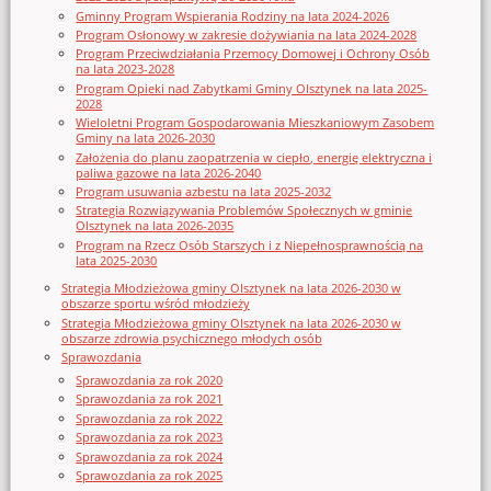
Gminny Program Wspierania Rodziny na lata 2024-2026
Program Osłonowy w zakresie dożywiania na lata 2024-2028
Program Przeciwdziałania Przemocy Domowej i Ochrony Osób
na lata 2023-2028
Program Opieki nad Zabytkami Gminy Olsztynek na lata 2025-
2028
Wieloletni Program Gospodarowania Mieszkaniowym Zasobem
Gminy na lata 2026-2030
Założenia do planu zaopatrzenia w ciepło, energię elektryczna i
paliwa gazowe na lata 2026-2040
Program usuwania azbestu na lata 2025-2032
Strategia Rozwiązywania Problemów Społecznych w gminie
Olsztynek na lata 2026-2035
Program na Rzecz Osób Starszych i z Niepełnosprawnością na
lata 2025-2030
Strategia Młodzieżowa gminy Olsztynek na lata 2026-2030 w
obszarze sportu wśród młodzieży
Strategia Młodzieżowa gminy Olsztynek na lata 2026-2030 w
obszarze zdrowia psychicznego młodych osób
Sprawozdania
Sprawozdania za rok 2020
Sprawozdania za rok 2021
Sprawozdania za rok 2022
Sprawozdania za rok 2023
Sprawozdania za rok 2024
Sprawozdania za rok 2025