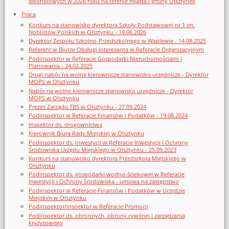
alkoholowych w 2026 roku na terenie miasta i gminy Olsztynek
Praca
Konkurs na stanowisko dyrektora Szkoły Podstawowej nr 1 im.
Noblistów Polskich w Olsztynku - 19.06.2026
Dyrektor Zespołu Szkolno-Przedszkolnego w Waplewie - 14.08.2025
Referent w Biurze Obsługi Interesanta w Referacie Organizacyjnym
Podinspektor w Referacie Gospodarki Nieruchomościami i
Planowania - 24.02.2025
Drugi nabór na wolne kierownicze stanowisko urzędnicze - Dyrektor
MOPS w Olsztynku
Nabór na wolne kierownicze stanowisko urzędnicze - Dyrektor
MOPS w Olsztynku
Prezes Zarządu TBS w Olsztynku - 27.09.2024
Podinspektor w Referacie Finansów i Podatków - 19.08.2024
Inspektor ds. drogownictwa
Kierownik Biura Rady Miejskiej w Olsztynku
Podinspektor ds. inwestycji w Referacie Inwestycji i Ochrony
Środowiska Urzędu Miejskiego w Olsztynku - 25.09.2023
Konkurs na stanowisko dyrektora Przedszkola Miejskiego w
Olsztynku
Podinspektor ds. gospodarki wodno-ściekowej w Referacie
Inwestycji i Ochrony Środowiska - umowa na zastępstwo
Podinspektor w Referacie Finansów i Podatków w Urzędzie
Miejskim w Olsztynku
Podinspektor/inspektor w Referacie Promocji
Podinspektor ds. obronnych, obrony cywilnej i zarządzania
kryzysowego