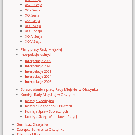
XXVIII Sesja
XXIX Sesja
XXX Sesja
XXXI Sesja
XXXII Sesja
XXXIII Sesja
XXXIV Sesja
XXXV Sesja
Plany pracy Rady Miejskiej
Interpelacje radnych
Interpelacje 2019
Interpelacje 2020
Interpelacje 2021
Interpelacje 2024
Interpelacje 2026
Sprawozdanie z pracy Rady Miejskiej w Olsztynku
Komisje Rady Miejskiej w Olsztynku
Komisja Rewizyjna
Komisja Gospodarki i Budżetu
Komisja Spraw Społecznych
Komisja Skarg, Wniosków i Petycji
Burmistrz Olsztynka
Zastępca Burmistrza Olsztynka
Sekretarz Miasta