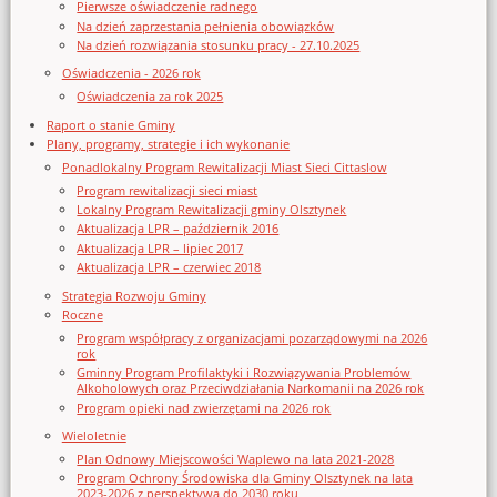
Pierwsze oświadczenie radnego
Na dzień zaprzestania pełnienia obowiązków
Na dzień rozwiązania stosunku pracy - 27.10.2025
Oświadczenia - 2026 rok
Oświadczenia za rok 2025
Raport o stanie Gminy
Plany, programy, strategie i ich wykonanie
Ponadlokalny Program Rewitalizacji Miast Sieci Cittaslow
Program rewitalizacji sieci miast
Lokalny Program Rewitalizacji gminy Olsztynek
Aktualizacja LPR – październik 2016
Aktualizacja LPR – lipiec 2017
Aktualizacja LPR – czerwiec 2018
Strategia Rozwoju Gminy
Roczne
Program współpracy z organizacjami pozarządowymi na 2026
rok
Gminny Program Profilaktyki i Rozwiązywania Problemów
Alkoholowych oraz Przeciwdziałania Narkomanii na 2026 rok
Program opieki nad zwierzętami na 2026 rok
Wieloletnie
Plan Odnowy Miejscowości Waplewo na lata 2021-2028
Program Ochrony Środowiska dla Gminy Olsztynek na lata
2023-2026 z perspektywą do 2030 roku