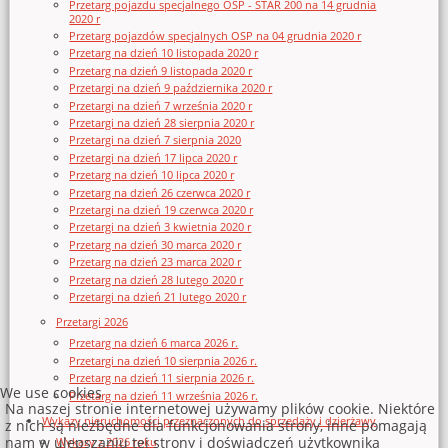
Przetarg pojazdu specjalnego OSP - STAR 200 na 14 grudnia
2020 r
Przetarg pojazdów specjalnych OSP na 04 grudnia 2020 r
Przetarg na dzień 10 listopada 2020 r
Przetarg na dzień 9 listopada 2020 r
Przetargi na dzień 9 października 2020 r
Przetargi na dzień 7 września 2020 r
Przetargi na dzień 28 sierpnia 2020 r
Przetargi na dzień 7 sierpnia 2020
Przetargi na dzień 17 lipca 2020 r
Przetarg na dzień 10 lipca 2020 r
Przetarg na dzień 26 czerwca 2020 r
Przetargi na dzień 19 czerwca 2020 r
Przetargi na dzień 3 kwietnia 2020 r
Przetarg na dzień 30 marca 2020 r
Przetarg na dzień 23 marca 2020 r
Przetarg na dzień 28 lutego 2020 r
Przetargi na dzień 21 lutego 2020 r
Przetargi 2026
Przetarg na dzień 6 marca 2026 r.
Przetargi na dzień 10 sierpnia 2026 r.
Przetarg na dzień 11 sierpnia 2026 r.
We use cookies
Przetarg na dzień 11 września 2026 r.
Na naszej stronie internetowej używamy plików cookie. Niektóre
Wykazy nieruchomości przeznaczonych do sprzedaży i dzierżawy
z nich są niezbędne dla funkcjonowania strony, inne pomagają
nam w ulepszaniu tej strony i doświadczeń użytkownika
Wykazy z 2026 roku