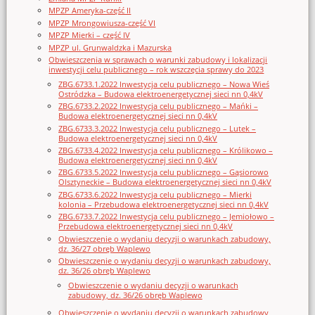
MPZP Ameryka-część II
MPZP Mrongowiusza-część VI
MPZP Mierki – część IV
MPZP ul. Grunwaldzka i Mazurska
Obwieszczenia w sprawach o warunki zabudowy i lokalizacji
inwestycji celu publicznego – rok wszczęcia sprawy do 2023
ZBG.6733.1.2022 Inwestycja celu publicznego – Nowa Wieś
Ostródzka – Budowa elektroenergetycznej sieci nn 0,4kV
ZBG.6733.2.2022 Inwestycja celu publicznego – Mańki –
Budowa elektroenergetycznej sieci nn 0,4kV
ZBG.6733.3.2022 Inwestycja celu publicznego – Lutek –
Budowa elektroenergetycznej sieci nn 0,4kV
ZBG.6733.4.2022 Inwestycja celu publicznego – Królikowo –
Budowa elektroenergetycznej sieci nn 0,4kV
ZBG.6733.5.2022 Inwestycja celu publicznego – Gąsiorowo
Olsztyneckie – Budowa elektroenergetycznej sieci nn 0,4kV
ZBG.6733.6.2022 Inwestycja celu publicznego – Mierki
kolonia – Przebudowa elektroenergetycznej sieci nn 0,4kV
ZBG.6733.7.2022 Inwestycja celu publicznego – Jemiołowo –
Przebudowa elektroenergetycznej sieci nn 0,4kV
Obwieszczenie o wydaniu decyzji o warunkach zabudowy,
dz. 36/27 obręb Waplewo
Obwieszczenie o wydaniu decyzji o warunkach zabudowy,
dz. 36/26 obręb Waplewo
Obwieszczenie o wydaniu decyzji o warunkach
zabudowy, dz. 36/26 obręb Waplewo
Obwieszczenie o wydaniu decyzji o warunkach zabudowy,