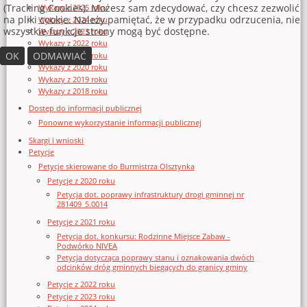
(Tracking Cookies). Możesz sam zdecydować, czy chcesz zezwolić
Wykazy z 2025 roku
na pliki cookie. Należy pamiętać, że w przypadku odrzucenia, nie
Wykazy z 2024 roku
wszystkie funkcje strony mogą być dostępne.
Wykazy z 2023 roku
Wykazy z 2022 roku
OK
ODMAWIAĆ
Wykazy z 2021 roku
Wykazy z 2020 roku
Wykazy z 2019 roku
Wykazy z 2018 roku
Dostęp do informacji publicznej
Ponowne wykorzystanie informacji publicznej
Skargi i wnioski
Petycje
Petycje skierowane do Burmistrza Olsztynka
Petycje z 2020 roku
Petycja dot. poprawy infrastruktury drogi gminnej nr
281409_5.0014
Petycje z 2021 roku
Petycja dot. konkursu: Rodzinne Miejsce Zabaw -
Podwórko NIVEA
Petycja dotycząca poprawy stanu i oznakowania dwóch
odcinków dróg gminnych biegących do granicy gminy
Petycje z 2022 roku
Petycje z 2023 roku