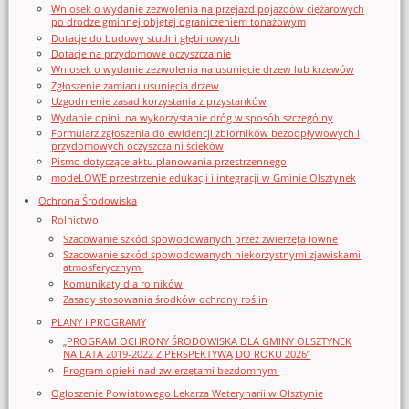
Wniosek o wydanie zezwolenia na przejazd pojazdów ciężarowych
po drodze gminnej objętej ograniczeniem tonażowym
Dotacje do budowy studni głębinowych
Dotacje na przydomowe oczyszczalnie
Wniosek o wydanie zezwolenia na usunięcie drzew lub krzewów
Zgłoszenie zamiaru usunięcia drzew
Uzgodnienie zasad korzystania z przystanków
Wydanie opinii na wykorzystanie dróg w sposób szczególny
Formularz zgłoszenia do ewidencji zbiorników bezodpływowych i
przydomowych oczyszczalni ścieków
Pismo dotyczące aktu planowania przestrzennego
modeLOWE przestrzenie edukacji i integracji w Gminie Olsztynek
Ochrona Środowiska
Rolnictwo
Szacowanie szkód spowodowanych przez zwierzęta łowne
Szacowanie szkód spowodowanych niekorzystnymi zjawiskami
atmosferycznymi
Komunikaty dla rolników
Zasady stosowania środków ochrony roślin
PLANY I PROGRAMY
„PROGRAM OCHRONY ŚRODOWISKA DLA GMINY OLSZTYNEK
NA LATA 2019-2022 Z PERSPEKTYWĄ DO ROKU 2026”
Program opieki nad zwierzętami bezdomnymi
Ogloszenie Powiatowego Lekarza Weterynarii w Olsztynie