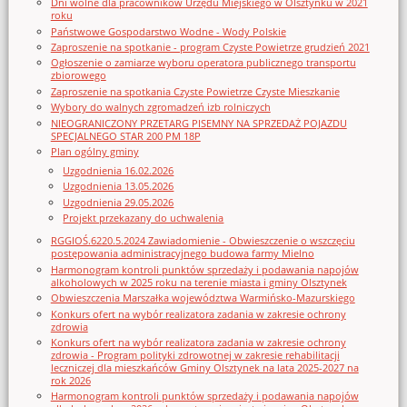
Dni wolne dla pracowników Urzędu Miejskiego w Olsztynku w 2021
roku
Państwowe Gospodarstwo Wodne - Wody Polskie
Zaproszenie na spotkanie - program Czyste Powietrze grudzień 2021
Ogłoszenie o zamiarze wyboru operatora publicznego transportu
zbiorowego
Zaproszenie na spotkania Czyste Powietrze Czyste Mieszkanie
Wybory do walnych zgromadzeń izb rolniczych
NIEOGRANICZONY PRZETARG PISEMNY NA SPRZEDAŻ POJAZDU
SPECJALNEGO STAR 200 PM 18P
Plan ogólny gminy
Uzgodnienia 16.02.2026
Uzgodnienia 13.05.2026
Uzgodnienia 29.05.2026
Projekt przekazany do uchwalenia
RGGIOŚ.6220.5.2024 Zawiadomienie - Obwieszczenie o wszczęciu
postępowania administracyjnego budowa farmy Mielno
Harmonogram kontroli punktów sprzedaży i podawania napojów
alkoholowych w 2025 roku na terenie miasta i gminy Olsztynek
Obwieszczenia Marszałka województwa Warmińsko-Mazurskiego
Konkurs ofert na wybór realizatora zadania w zakresie ochrony
zdrowia
Konkurs ofert na wybór realizatora zadania w zakresie ochrony
zdrowia - Program polityki zdrowotnej w zakresie rehabilitacji
leczniczej dla mieszkańców Gminy Olsztynek na lata 2025-2027 na
rok 2026
Harmonogram kontroli punktów sprzedaży i podawania napojów