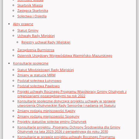
Skarbnik Miasta
Zastępca Skarbnika
Sołectwa i Osiedla
Akty prawne
Statut Gminy
Uchwały Rady Miejskiej
Rejestry uchwał Rady Miejskiej
Zarządzenia Burmistrza
Dziennik Urzędowy Województwa Warmińsko-Mazurskiego
Konsultacje społeczne
Statut Młodzieżowej Rady Miejskiej
Zmiany w statucie MRM
Podział sołectwa Łutynowo
Podział sołectwa Pawłowo
Projekt uchwały Rocznego Programu Współpracy Gminy Olsztynek z
organizacjami pozarządowymi na rok 2022
Konsultacje społeczne dotyczące projektu uchwały w sprawie
utworzenia Olsztyneckiej Rady Seniorów i nadania jej Statutu
Zmiany rodzaju miejscowości Kąpity
Zmiany rodzaju miejscowości Spoguny
Projekty statutów sołectw gminy Olsztynek
Konsultacje projektu „Programu Ochrony Środowiska dla Gminy
Olsztynek na lata 2023-2026 z perspektywą do roku 2030
Konsultacje w sprawie projektu uchwały Rocznego Programu