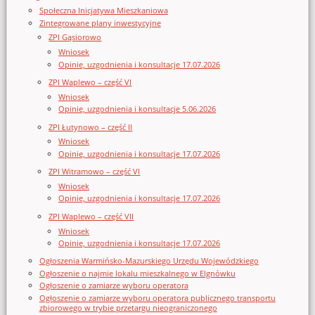
Społeczna Inicjatywa Mieszkaniowa
Zintegrowane plany inwestycyjne
ZPI Gąsiorowo
Wniosek
Opinie, uzgodnienia i konsultacje 17.07.2026
ZPI Waplewo – część VI
Wniosek
Opinie, uzgodnienia i konsultacje 5.06.2026
ZPI Łutynowo – część II
Wniosek
Opinie, uzgodnienia i konsultacje 17.07.2026
ZPI Witramowo – część VI
Wniosek
Opinie, uzgodnienia i konsultacje 17.07.2026
ZPI Waplewo – część VII
Wniosek
Opinie, uzgodnienia i konsultacje 17.07.2026
Ogłoszenia Warmińsko-Mazurskiego Urzędu Wojewódzkiego
Ogłoszenie o najmie lokalu mieszkalnego w Elgnówku
Ogłoszenie o zamiarze wyboru operatora
Ogłoszenie o zamiarze wyboru operatora publicznego transportu
zbiorowego w trybie przetargu nieograniczonego