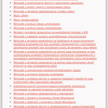
Wniosek o przeniesienie decyzji o warunkach zabudowy
Wniosek o wypis i wyrys z miejscowego planu
Wniosek o wydanie zaświadczenia o braku planu
Wzor_oferty
Wzor_sprawozdania
Wniosek o wykup lokalu użytkowego
Wniosek o wykup lokalu mieszkalnego
Wnisek o wydanie zezwolenia na wykreślenie hipoteki z KW
Wniosek o nadanie numeru porządkowego nieruchomości
Wniosek o wydanie zezwolenia na lokalizację w pasie drogowym
obiektów budowlanych lub urządzeń niezwiązanych z potrzebami
zarządzania drogami lub potrzebami ruchu drogowego oraz reklam
Wniosek o wydanie zezwolenia na zajęcie pasa drogowego w celu
umieszczenia urządzeń infrastruktury technicznej niezwiązanych z
potrzebami zarządzania drogami lub potrzebami ruchu drogowego
Wniosek o wydanie zezwolenia na zajęcie pasa drogowego drogi
gminnej w celu prowadzenia robót
Wniosek o uzgodnienie lokalizacji/przebudowy zjazdu
Wniosek o wydanie dowodu osobistego
Wniosek o wydanie decyzji o ustalenie lokalizacji inwestycji celu
publicznego albo warunków zabudowy
Udzielenia licencji na wykonywanie krajowego transportu
drogowego w zakresie przewozu osób taksówką
Wniosek o wydanie zaświadczenia o rewitalizacji
Wniosek o dotację z programu Ciepłe Mieszkanie
Wniosek o płatność z programu Ciepłe Mieszkanie
Wniosek o wydanie decyzji o środowiskowych uwarunkowaniach