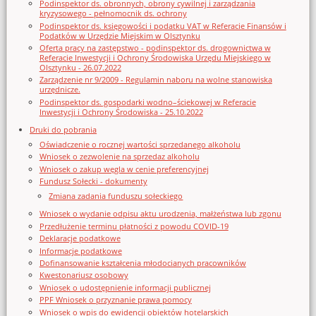
Podinspektor ds. obronnych, obrony cywilnej i zarządzania
kryzysowego - pełnomocnik ds. ochrony
Podinspektor ds. księgowości i podatku VAT w Referacie Finansów i
Podatków w Urzędzie Miejskim w Olsztynku
Oferta pracy na zastępstwo - podinspektor ds. drogownictwa w
Referacie Inwestycji i Ochrony Środowiska Urzędu Miejskiego w
Olsztynku - 26.07.2022
Zarządzenie nr 9/2009 - Regulamin naboru na wolne stanowiska
urzędnicze.
Podinspektor ds. gospodarki wodno–ściekowej w Referacie
Inwestycji i Ochrony Środowiska - 25.10.2022
Druki do pobrania
Oświadczenie o rocznej wartości sprzedanego alkoholu
Wniosek o zezwolenie na sprzedaz alkoholu
Wniosek o zakup węgla w cenie preferencyjnej
Fundusz Sołecki - dokumenty
Zmiana zadania funduszu sołeckiego
Wniosek o wydanie odpisu aktu urodzenia, małżeństwa lub zgonu
Przedłużenie terminu płatności z powodu COVID-19
Deklaracje podatkowe
Informacje podatkowe
Dofinansowanie kształcenia młodocianych pracowników
Kwestonariusz osobowy
Wniosek o udostępnienie informacji publicznej
PPF Wniosek o przyznanie prawa pomocy
Wniosek o wpis do ewidencji obiektów hotelarskich