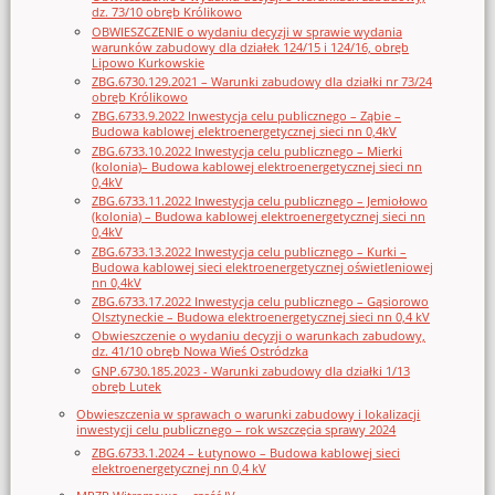
dz. 73/10 obręb Królikowo
OBWIESZCZENIE o wydaniu decyzji w sprawie wydania
warunków zabudowy dla działek 124/15 i 124/16, obręb
Lipowo Kurkowskie
ZBG.6730.129.2021 – Warunki zabudowy dla działki nr 73/24
obręb Królikowo
ZBG.6733.9.2022 Inwestycja celu publicznego – Ząbie –
Budowa kablowej elektroenergetycznej sieci nn 0,4kV
ZBG.6733.10.2022 Inwestycja celu publicznego – Mierki
(kolonia)– Budowa kablowej elektroenergetycznej sieci nn
0,4kV
ZBG.6733.11.2022 Inwestycja celu publicznego – Jemiołowo
(kolonia) – Budowa kablowej elektroenergetycznej sieci nn
0,4kV
ZBG.6733.13.2022 Inwestycja celu publicznego – Kurki –
Budowa kablowej sieci elektroenergetycznej oświetleniowej
nn 0,4kV
ZBG.6733.17.2022 Inwestycja celu publicznego – Gąsiorowo
Olsztyneckie – Budowa elektroenergetycznej sieci nn 0,4 kV
Obwieszczenie o wydaniu decyzji o warunkach zabudowy,
dz. 41/10 obręb Nowa Wieś Ostródzka
GNP.6730.185.2023 - Warunki zabudowy dla działki 1/13
obręb Lutek
Obwieszczenia w sprawach o warunki zabudowy i lokalizacji
inwestycji celu publicznego – rok wszczęcia sprawy 2024
ZBG.6733.1.2024 – Łutynowo – Budowa kablowej sieci
elektroenergetycznej nn 0,4 kV