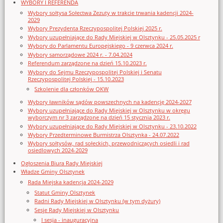
WYBORY I REFERENDA
Wybory sołtysa Sołectwa Zezuty w trakcie trwania kadencji 2024-
2029
Wybory Prezydenta Rzeczypospolitej Polskiej 2025 r.
Wybory uzupełniające do Rady Miejskiej w Olsztynku - 25.05.2025 r
Wybory do Parlamentu Europejskiego - 9 czerwca 2024 r.
Wybory samorządowe 2024 r. - 7.04.2024
Referendum zarządzone na dzień 15.10.2023 r.
Wybory do Sejmu Rzeczypospolitej Polskiej i Senatu
Rzeczypospolitej Polskiej - 15.10.2023
Szkolenie dla członków OKW
Wybory ławników sądów powszechnych na kadencję 2024-2027
Wybory uzupełniające do Rady Miejskiej w Olsztynku w okręgu
wyborczym nr 3 zarządzone na dzień 15 stycznia 2023 r.
Wybory uzupełniające do Rady Miejskiej w Olsztynku - 23.10.2022
Wybory Przedterminowe Burmistrza Olsztynka - 24.07.2022
Wybory sołtysów, rad sołeckich, przewodniczących osiedli i rad
osiedlowych 2024-2029
Ogłoszenia Biura Rady Miejskiej
Władze Gminy Olsztynek
Rada Miejska kadencja 2024-2029
Statut Gminy Olsztynek
Radni Rady Miejskiej w Olsztynku (w tym dyżury)
Sesje Rady Miejskiej w Olsztynku
I sesja - inauguracyjna