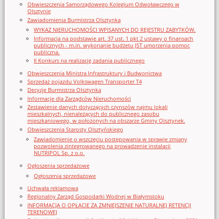
Obwieszczenia Samorządowego Kolegium Odwoławczego w
Olsztynie
Zawiadomienia Burmistrza Olsztynka
WYKAZ NIERUCHOMOŚCI WPISANYCH DO REJESTRU ZABYTKÓW.
Informacja na podstawie art. 37 ust. 1 pkt 2 ustawy o finansach
publicznych - m.in. wykonanie budżetu JST umorzenia pomoc
publiczna.
II Konkurs na realizację zadania publicznego
Obwieszczenia Ministra Infrastruktury i Budwonictwa
Sprzedaż pojazdu Volkswagen Transporter T4
Decyzje Burmistrza Olsztynka
Informacje dla Zarządców Nieruchomości
Zestawienie danych dotyczących czynszów najmu lokali
mieszkalnych, nienależących do publicznego zasobu
mieszkaniowego, w położonych na obszarze Gminy Olsztynek.
Obwieszczenia Starosty Olsztyńskiego
Zawiadomienie o wszczęciu postępowania w sprawie zmiany
pozwolenia zintegrowanego na prowadzenie instalacji
NUTRIPOL Sp. z o.o.
Ogłoszenia sprzedażowe
Ogłoszenia sprzedażowe
Uchwała reklamowa
Regionalny Zarząd Gospodarki Wodnej w Białymstoku
INFORMACJA O OPŁACIE ZA ZMNIEJSZENIE NATURALNEJ RETENCJI
TERENOWEJ