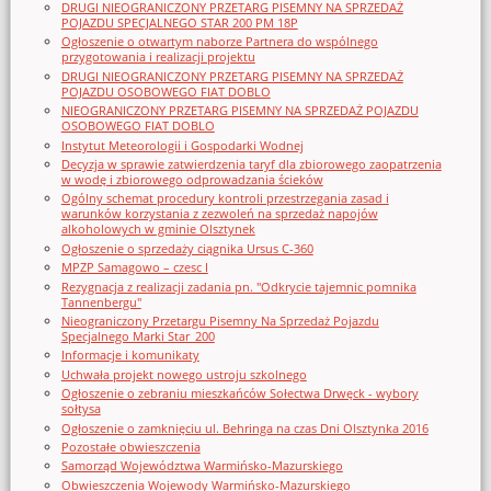
DRUGI NIEOGRANICZONY PRZETARG PISEMNY NA SPRZEDAŻ
POJAZDU SPECJALNEGO STAR 200 PM 18P
Ogłoszenie o otwartym naborze Partnera do wspólnego
przygotowania i realizacji projektu
DRUGI NIEOGRANICZONY PRZETARG PISEMNY NA SPRZEDAŻ
POJAZDU OSOBOWEGO FIAT DOBLO
NIEOGRANICZONY PRZETARG PISEMNY NA SPRZEDAŻ POJAZDU
OSOBOWEGO FIAT DOBLO
Instytut Meteorologii i Gospodarki Wodnej
Decyzja w sprawie zatwierdzenia taryf dla zbiorowego zaopatrzenia
w wodę i zbiorowego odprowadzania ścieków
Ogólny schemat procedury kontroli przestrzegania zasad i
warunków korzystania z zezwoleń na sprzedaż napojów
alkoholowych w gminie Olsztynek
Ogłoszenie o sprzedaży ciągnika Ursus C-360
MPZP Samagowo – czesc I
Rezygnacja z realizacji zadania pn. "Odkrycie tajemnic pomnika
Tannenbergu"
Nieograniczony Przetargu Pisemny Na Sprzedaż Pojazdu
Specjalnego Marki Star_200
Informacje i komunikaty
Uchwała projekt nowego ustroju szkolnego
Ogłoszenie o zebraniu mieszkańców Sołectwa Drwęck - wybory
sołtysa
Ogłoszenie o zamknięciu ul. Behringa na czas Dni Olsztynka 2016
Pozostałe obwieszczenia
Samorząd Województwa Warmińsko-Mazurskiego
Obwieszczenia Wojewody Warmińsko-Mazurskiego