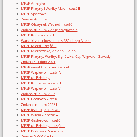
MPZP Ameryka
MPZP Platyny i Warlity Małe – część II
MPZP Sportowa
Zmiana studium
MPZP Olsztynek Wschód – część II
Zmiana studium – drugie wyłożenie
MPZP Kunki – czesc I
Warunki zabudowy dla dz. 380 obręb Mierki
MPZP Mierki – część III
MPZP Mierkowska, Zielona i Polna
MPZP Platyny, Warlity, Elgnówko, Gaj, Wigwałd i Zawady
Zmiana Studium 2021
MPZP węzeł Olsztynek Zachód
MPZP Waplewo – część IV
MPZP ul. Behringa
MPZP Królikowo – czesc I
MPZP Waplewo – czesc V
Zmiana studium 2022
MPZP Pawłowo – część III
Zmiana studium 2022 II
MPZP jezioro Jemiołowo
MPZP Wilcza – obszar A
MPZP Gąsiorowo – część III
MPZP ul. Behringa – część II
MPZP Perłowa i Pionierów
Zmiana MPZP Kunki