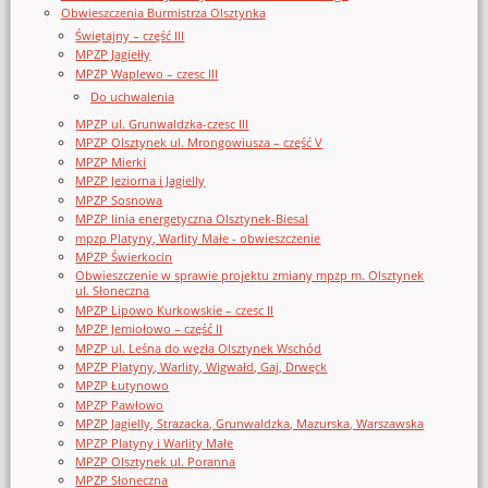
Obwieszczenia Burmistrza Olsztynka
Świętajny – część III
MPZP Jagiełły
MPZP Waplewo – czesc III
Do uchwalenia
MPZP ul. Grunwaldzka-czesc III
MPZP Olsztynek ul. Mrongowiusza – część V
MPZP Mierki
MPZP Jeziorna i Jagielly
MPZP Sosnowa
MPZP linia energetyczna Olsztynek-Biesal
mpzp Platyny, Warlity Małe - obwieszczenie
MPZP Świerkocin
Obwieszczenie w sprawie projektu zmiany mpzp m. Olsztynek
ul. Słoneczna
MPZP Lipowo Kurkowskie – czesc II
MPZP Jemiołowo – część II
MPZP ul. Leśna do węzła Olsztynek Wschód
MPZP Platyny, Warlity, Wigwałd, Gaj, Drwęck
MPZP Łutynowo
MPZP Pawłowo
MPZP Jagielly, Strazacka, Grunwaldzka, Mazurska, Warszawska
MPZP Platyny i Warlity Małe
MPZP Olsztynek ul. Poranna
MPZP Słoneczna