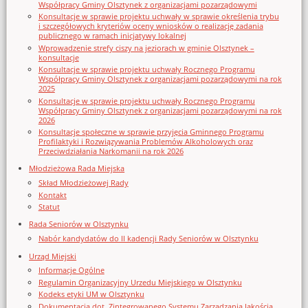
Współpracy Gminy Olsztynek z organizacjami pozarządowymi
Konsultacje w sprawie projektu uchwały w sprawie określenia trybu
i szczegółowych kryteriów oceny wniosków o realizację zadania
publicznego w ramach inicjatywy lokalnej
Wprowadzenie strefy ciszy na jeziorach w gminie Olsztynek –
konsultacje
Konsultacje w sprawie projektu uchwały Rocznego Programu
Współpracy Gminy Olsztynek z organizacjami pozarządowymi na rok
2025
Konsultacje w sprawie projektu uchwały Rocznego Programu
Współpracy Gminy Olsztynek z organizacjami pozarządowymi na rok
2026
Konsultacje społeczne w sprawie przyjęcia Gminnego Programu
Profilaktyki i Rozwiązywania Problemów Alkoholowych oraz
Przeciwdziałania Narkomanii na rok 2026
Młodzieżowa Rada Miejska
Skład Młodzieżowej Rady
Kontakt
Statut
Rada Seniorów w Olsztynku
Nabór kandydatów do II kadencji Rady Seniorów w Olsztynku
Urząd Miejski
Informacje Ogólne
Regulamin Organizacyjny Urzedu Miejskiego w Olsztynku
Kodeks etyki UM w Olsztynku
Dokumentacja dot. Zintegrowanego Systemu Zarządzania Jakością