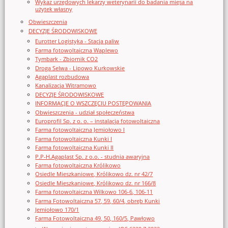
Wykaz urzędowych lekarzy weterynarii do badania mięsa na
użytek własny
Obwieszczenia
DECYZJE ŚRODOWISKOWE
Eurotter Logistyka - Stacja paliw
Farma fotowoltaiczna Waplewo
Tymbark - Zbiornik CO2
Droga Selwa - Lipowo Kurkowskie
Agaplast rozbudowa
Kanalizacja Witramowo
DECYZJE ŚRODOWISKOWE
INFORMACJE O WSZCZĘCIU POSTĘPOWANIA
Obwieszczenia - udział społeczeństwa
Europrofil Sp. z o. o. – instalacja fotowoltaiczna
Farma fotowoltaiczna Jemiołowo I
Farma fotowoltaiczna Kunki I
Farma fotowoltaiczna Kunki II
P.P-H.Agaplast Sp. z o.o. - studnia awaryjna
Farma fotowoltaiczna Królikowo
Osiedle Mieszkaniowe, Królikowo dz. nr 42/7
Osiedle Mieszkaniowe, Królikowo dz. nr 166/8
Farma fotowoltaiczna Wilkowo 106-6, 106-11
Farma Fotowoltaiczna 57, 59, 60/4, obręb Kunki
Jemiołowo 170/1
Farma Fotowoltaiczna 49, 50, 160/5, Pawłowo