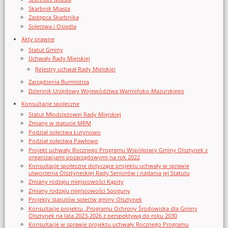
Skarbnik Miasta
Zastępca Skarbnika
Sołectwa i Osiedla
Akty prawne
Statut Gminy
Uchwały Rady Miejskiej
Rejestry uchwał Rady Miejskiej
Zarządzenia Burmistrza
Dziennik Urzędowy Województwa Warmińsko-Mazurskiego
Konsultacje społeczne
Statut Młodzieżowej Rady Miejskiej
Zmiany w statucie MRM
Podział sołectwa Łutynowo
Podział sołectwa Pawłowo
Projekt uchwały Rocznego Programu Współpracy Gminy Olsztynek z
organizacjami pozarządowymi na rok 2022
Konsultacje społeczne dotyczące projektu uchwały w sprawie
utworzenia Olsztyneckiej Rady Seniorów i nadania jej Statutu
Zmiany rodzaju miejscowości Kąpity
Zmiany rodzaju miejscowości Spoguny
Projekty statutów sołectw gminy Olsztynek
Konsultacje projektu „Programu Ochrony Środowiska dla Gminy
Olsztynek na lata 2023-2026 z perspektywą do roku 2030
Konsultacje w sprawie projektu uchwały Rocznego Programu