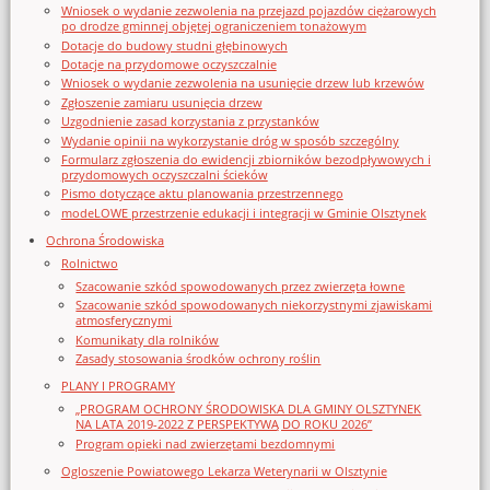
Wniosek o wydanie zezwolenia na przejazd pojazdów ciężarowych
po drodze gminnej objętej ograniczeniem tonażowym
Dotacje do budowy studni głębinowych
Dotacje na przydomowe oczyszczalnie
Wniosek o wydanie zezwolenia na usunięcie drzew lub krzewów
Zgłoszenie zamiaru usunięcia drzew
Uzgodnienie zasad korzystania z przystanków
Wydanie opinii na wykorzystanie dróg w sposób szczególny
Formularz zgłoszenia do ewidencji zbiorników bezodpływowych i
przydomowych oczyszczalni ścieków
Pismo dotyczące aktu planowania przestrzennego
modeLOWE przestrzenie edukacji i integracji w Gminie Olsztynek
Ochrona Środowiska
Rolnictwo
Szacowanie szkód spowodowanych przez zwierzęta łowne
Szacowanie szkód spowodowanych niekorzystnymi zjawiskami
atmosferycznymi
Komunikaty dla rolników
Zasady stosowania środków ochrony roślin
PLANY I PROGRAMY
„PROGRAM OCHRONY ŚRODOWISKA DLA GMINY OLSZTYNEK
NA LATA 2019-2022 Z PERSPEKTYWĄ DO ROKU 2026”
Program opieki nad zwierzętami bezdomnymi
Ogloszenie Powiatowego Lekarza Weterynarii w Olsztynie