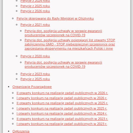
Petycje z 2024 roku
Petycje z 2025 roku
Petycje z 2026 roku
Petycje skierowane do Rady Miejskiej w Olsztynku
Petycje z 2021 roku
Petycja dot. podjęcia uchwały w sprawie gwarancji
producentów szczepionek na COVID-19
Petycja dot. podjęcia uchwały poierającej list otwarty STOP
zabójczenmu GMO - STOP niebezpiecznej szczepionce oraz
zaprzestania eksperymentu na mieszkańcach Polski i inne
Petycje z 2020 roku
Petycja dot. podjęcia uchwały w sprawie gwarancji
producentów szczepionek na COVID-19
Petycje z 2023 roku
Petycje z 2025 roku
Organizacje Pozarządowe
II otwarty konkurs na realizację zadań publicznych w 2026 r.
I otwarty konkurs na realizację zadań publicznych w 2026 r.
II otwarty konkurs na realizację zadań publicznych w 2025 r.
I otwarty konkurs na realizację zadań publicznych w 2025 r.
I otwarty konkurs na realizację zadań publicznych w 2024 r.
II otwarty konkurs na realizację zadań publicznych w 2023 r.
I otwarty konkurs na realizację zadań publicznych w 2023 r.
Ogłoszenia