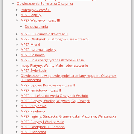
Obwieszczenia Burmistrza Olsztynka
Świętajny – część III
MPZP Jagiełły
MPZP Waplewo – czesc III
Do uchwalenia
MPZP ul. Grunwaldzka-czesc III
MPZP Olsztynek ul. Mrongowiusza – część V
MPZP Mierki
MPZP Jeziorna i Jagielly
MPZP Sosnowa
MPZP linia energetyczna Olsztynek-Biesal
mpzp Platyny, Warlity Małe - obwieszczenie
MPZP Świerkocin
Obwieszczenie w sprawie projektu zmiany mpzp m. Olsztynek
ul. Słoneczna
MPZP Lipowo Kurkowskie – czesc II
MPZP Jemiołowo – część II
MPZP ul. Leśna do węzła Olsztynek Wschód
MPZP Platyny, Warlity, Wigwałd, Gaj, Drwęck
MPZP Łutynowo
MPZP Pawłowo
MPZP Jagielly, Strazacka, Grunwaldzka, Mazurska, Warszawska
MPZP Platyny i Warlity Małe
MPZP Olsztynek ul. Poranna
MPZP Słoneczna