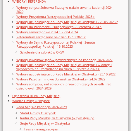
WYBORY I REFERENDA
Wybory sołtysa Sołectwa Zezuty w trakcie trwania kadencji 2024-
2029
Wybory Prezydenta Rzeczypospolitej Polskiej 2025 r.
Wybory uzupełniające do Rady Miejskiej w Olsztynku - 25.05.2025 r
Wybory do Parlamentu Europejskiego - 9 czerwca 2024 r.
Wybory samorządowe 2024 r. - 7.04.2024
Referendum zarządzone na dzień 15.10.2023 r.
Wybory do Sejmu Rzeczypospolitej Polskiej i Senatu
Rzeczypospolitej Polskiej - 15.10.2023
Szkolenie dla członków OKW
Wybory ławników sądów powszechnych na kadencję 2024-2027
Wybory uzupełniające do Rady Miejskiej w Olsztynku w okręgu
wyborczym nr 3 zarządzone na dzień 15 stycznia 2023 r.
Wybory uzupełniające do Rady Miejskiej w Olsztynku - 23.10.2022
Wybory Przedterminowe Burmistrza Olsztynka - 24.07.2022
Wybory sołtysów, rad sołeckich, przewodniczących osiedli i rad
osiedlowych 2024-2029
Ogłoszenia Biura Rady Miejskiej
Władze Gminy Olsztynek
Rada Miejska kadencja 2024-2029
Statut Gminy Olsztynek
Radni Rady Miejskiej w Olsztynku (w tym dyżury)
Sesje Rady Miejskiej w Olsztynku
I sesja - inauguracyjna