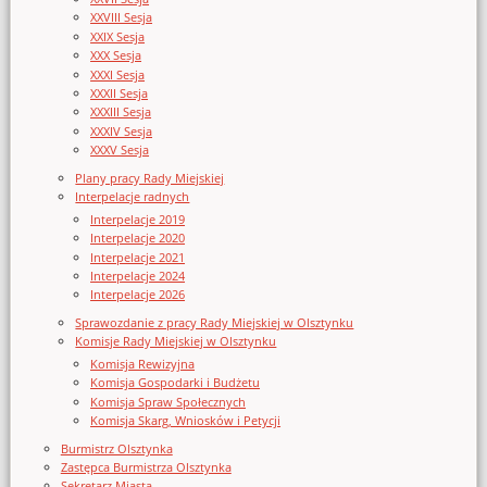
XXVIII Sesja
XXIX Sesja
XXX Sesja
XXXI Sesja
XXXII Sesja
XXXIII Sesja
XXXIV Sesja
XXXV Sesja
Plany pracy Rady Miejskiej
Interpelacje radnych
Interpelacje 2019
Interpelacje 2020
Interpelacje 2021
Interpelacje 2024
Interpelacje 2026
Sprawozdanie z pracy Rady Miejskiej w Olsztynku
Komisje Rady Miejskiej w Olsztynku
Komisja Rewizyjna
Komisja Gospodarki i Budżetu
Komisja Spraw Społecznych
Komisja Skarg, Wniosków i Petycji
Burmistrz Olsztynka
Zastępca Burmistrza Olsztynka
Sekretarz Miasta