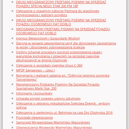
DRUGI NIEOGRANICZONY PRZETARG PISEMNY NA SPRZEDAŻ
POJAZDU SPECJALNEGO STAR 200 PM 18P
Ogłoszenie o otwartym naborze Partnera do wspólnego
przygotowania i realizacji projektu
DRUGI NIEOGRANICZONY PRZETARG PISEMNY NA SPRZEDAŻ
POJAZDU OSOBOWEGO FIAT DOBLO
NIEOGRANICZONY PRZETARG PISEMNY NA SPRZEDAŻ POJAZDU
OSOBOWEGO FIAT DOBLO
Instytut Meteorologii i Gospodarki Wodnej
Decyzja w sprawie zatwierdzenia taryf dla zbiorowego zaopatrzenia
w wodę i zbiorowego odprowadzania ścieków
Ogólny schemat procedury kontroli przestrzegania zasad i
warunków korzystania z zezwoleń na sprzedaż napojów
alkoholowych w gminie Olsztynek
Ogłoszenie o sprzedaży ciągnika Ursus C-360
MPZP Samagowo – czesc I
Rezygnacja z realizacji zadania pn. "Odkrycie tajemnic pomnika
Tannenbergu"
Nieograniczony Przetargu Pisemny Na Sprzedaż Pojazdu
Specjalnego Marki Star_200
Informacje i komunikaty
Uchwała projekt nowego ustroju szkolnego
Ogłoszenie o zebraniu mieszkańców Sołectwa Drwęck - wybory
sołtysa
Ogłoszenie o zamknięciu ul. Behringa na czas Dni Olsztynka 2016
Pozostałe obwieszczenia
Samorząd Województwa Warmińsko-Mazurskiego
Obwieszczenia Wojewody Warmińsko-Mazurskiego