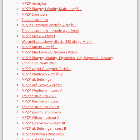
MPZP Ameryka
MPZP Platyny i Warlity Małe – część II
MPZP Sportowa
Zmiana studium
MPZP Olsztynek Wschód – część II
Zmiana studium – drugie wyłożenie
MPZP Kunki – czesc I
Warunki zabudowy dla dz. 380 obręb Mierki
MPZP Mierki – część III
MPZP Mierkowska, Zielona i Polna
MPZP Platyny, Warlity, Elgnówko, Gaj, Wigwałd i Zawady
Zmiana Studium 2021
MPZP węzeł Olsztynek Zachód
MPZP Waplewo – część IV
MPZP ul. Behringa
MPZP Królikowo – czesc I
MPZP Waplewo – czesc V
Zmiana studium 2022
MPZP Pawłowo – część III
Zmiana studium 2022 II
MPZP jezioro Jemiołowo
MPZP Wilcza – obszar A
MPZP Gąsiorowo – część III
MPZP ul. Behringa – część II
MPZP Perłowa i Pionierów
Zmiana MPZP Kunki