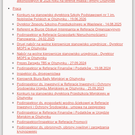
alkoholowych w 2026 roku na terenie miasta i gminy Olsztynek
Praca
Konkurs na stanowisko dyrektora Szkoły Podstawowej nr 1 im.
Noblistów Polskich w Olsztynku - 19.06.2026
Dyrektor Zespołu Szkolno-Przedszkolnego w Waplewie - 14.08.2025
Referent w Biurze Obsługi Interesanta w Referacie Organizacyjnym
Podinspektor w Referacie Gospodarki Nieruchomościami i
Planowania - 24.02.2025
Drugi nabór na wolne kierownicze stanowisko urzędnicze - Dyrektor
MOPS w Olsztynku
Nabór na wolne kierownicze stanowisko urzędnicze - Dyrektor
MOPS w Olsztynku
Prezes Zarządu TBS w Olsztynku - 27.09.2024
Podinspektor w Referacie Finansów i Podatków - 19.08.2024
Inspektor ds. drogownictwa
Kierownik Biura Rady Miejskiej w Olsztynku
Podinspektor ds. inwestycji w Referacie Inwestycji i Ochrony
Środowiska Urzędu Miejskiego w Olsztynku - 25.09.2023
Konkurs na stanowisko dyrektora Przedszkola Miejskiego w
Olsztynku
Podinspektor ds. gospodarki wodno-ściekowej w Referacie
Inwestycji i Ochrony Środowiska - umowa na zastępstwo
Podinspektor w Referacie Finansów i Podatków w Urzędzie
Miejskim w Olsztynku
Podinspektor/inspektor w Referacie Promocji
Podinspektor ds. obronnych, obrony cywilnej i zarządzania
kryzysowego