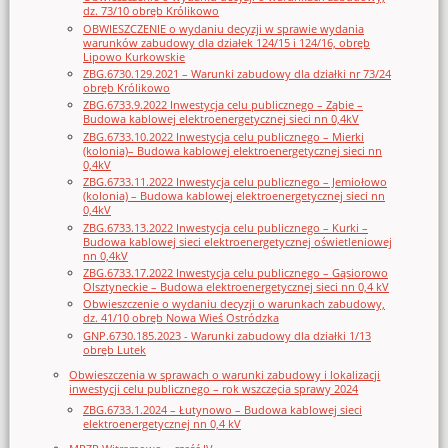
dz. 73/10 obręb Królikowo
OBWIESZCZENIE o wydaniu decyzji w sprawie wydania
warunków zabudowy dla działek 124/15 i 124/16, obręb
Lipowo Kurkowskie
ZBG.6730.129.2021 – Warunki zabudowy dla działki nr 73/24
obręb Królikowo
ZBG.6733.9.2022 Inwestycja celu publicznego – Ząbie –
Budowa kablowej elektroenergetycznej sieci nn 0,4kV
ZBG.6733.10.2022 Inwestycja celu publicznego – Mierki
(kolonia)– Budowa kablowej elektroenergetycznej sieci nn
0,4kV
ZBG.6733.11.2022 Inwestycja celu publicznego – Jemiołowo
(kolonia) – Budowa kablowej elektroenergetycznej sieci nn
0,4kV
ZBG.6733.13.2022 Inwestycja celu publicznego – Kurki –
Budowa kablowej sieci elektroenergetycznej oświetleniowej
nn 0,4kV
ZBG.6733.17.2022 Inwestycja celu publicznego – Gąsiorowo
Olsztyneckie – Budowa elektroenergetycznej sieci nn 0,4 kV
Obwieszczenie o wydaniu decyzji o warunkach zabudowy,
dz. 41/10 obręb Nowa Wieś Ostródzka
GNP.6730.185.2023 - Warunki zabudowy dla działki 1/13
obręb Lutek
Obwieszczenia w sprawach o warunki zabudowy i lokalizacji
inwestycji celu publicznego – rok wszczęcia sprawy 2024
ZBG.6733.1.2024 – Łutynowo – Budowa kablowej sieci
elektroenergetycznej nn 0,4 kV