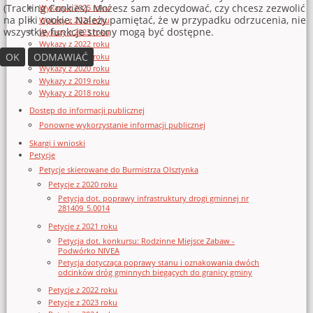
(Tracking Cookies). Możesz sam zdecydować, czy chcesz zezwolić
Wykazy z 2025 roku
na pliki cookie. Należy pamiętać, że w przypadku odrzucenia, nie
Wykazy z 2024 roku
wszystkie funkcje strony mogą być dostępne.
Wykazy z 2023 roku
Wykazy z 2022 roku
OK
ODMAWIAĆ
Wykazy z 2021 roku
Wykazy z 2020 roku
Wykazy z 2019 roku
Wykazy z 2018 roku
Dostęp do informacji publicznej
Ponowne wykorzystanie informacji publicznej
Skargi i wnioski
Petycje
Petycje skierowane do Burmistrza Olsztynka
Petycje z 2020 roku
Petycja dot. poprawy infrastruktury drogi gminnej nr
281409_5.0014
Petycje z 2021 roku
Petycja dot. konkursu: Rodzinne Miejsce Zabaw -
Podwórko NIVEA
Petycja dotycząca poprawy stanu i oznakowania dwóch
odcinków dróg gminnych biegących do granicy gminy
Petycje z 2022 roku
Petycje z 2023 roku