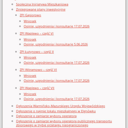
Społeczna Inicjatywa Mieszkaniowa
Zintegrowane plany inwestycyjne
ZPI Gąsiorowo
Wniosek
Opinie, uzgodnienia i konsultacje 17.07.2026
ZPI Waplewo – część VI
Wniosek
Opinie, uzgodnienia i konsultacje 5.06.2026
ZPI Łutynowo – część II
Wniosek
Opinie, uzgodnienia i konsultacje 17.07.2026
ZPI Witramowo – część VI
Wniosek
Opinie, uzgodnienia i konsultacje 17.07.2026
ZPI Waplewo – część VII
Wniosek
Opinie, uzgodnienia i konsultacje 17.07.2026
Ogłoszenia Warmińsko-Mazurskiego Urzędu Wojewódzkiego
Ogłoszenie o najmie lokalu mieszkalnego w Elgnówku
Ogłoszenie o zamiarze wyboru operatora
Ogłoszenie o zamiarze wyboru operatora publicznego transportu
zbiorowego w trybie przetargu nieograniczonego