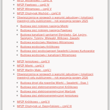
MPZP Witramowo – część IV
MPZP Pawłowo – część IV
MPZP Witramowo – część V
MPZP Olsztynek Wschód – część III
Obwieszczenia w sprawach o warunki zabudowy i lokalizacji
inwestycji celu publicznego – rok wszczęcia sprawy 2025
Budowa sieci niskiego napięcia Mierki
Budowa sieci niskiego napięcia Pawłowo
Budowa kanalizacji sanitarnej Elgnówko, Gaj, Łęciny,
Świętajny, Tolejny, Wigwałd, Wilkowo, Zawady
Budowa wodociągu Waplewo-Witramowo
Budowa wodociągu Królikowo
Budowa sieci wodociągowej Swaderki-Lipowo Kurkowskie
Budowa wodociągu i kanalizacji Witramowo
MPZP Jemiołowo - część II
MPZP Mierki - część V
MPZP Warlity Małe - część I
Obwieszczenia w sprawach o warunki zabudowy i lokalizacji
inwestycji celu publicznego – rok wszczęcia sprawy 2026
Budowa drogi dla rowerów Mierki – Swaderki - Etap 1
Budowa sieci elektroenergetycznej Królikowo
Budowa sieci elektroenergetycznej Marózek
Budowa sieci elektroenergetycznej Jemiołowo
MPZP Królikowo – część II
MPZP Olsztynek ul. Daszyńskiego – część III