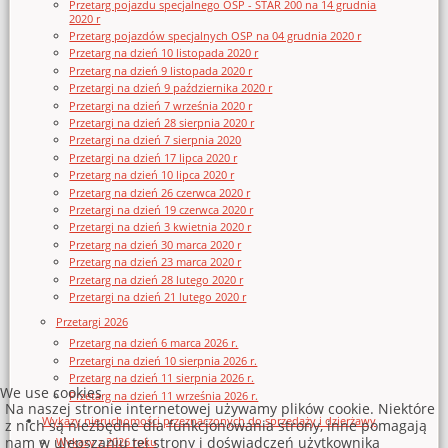
Przetarg pojazdu specjalnego OSP - STAR 200 na 14 grudnia
2020 r
Przetarg pojazdów specjalnych OSP na 04 grudnia 2020 r
Przetarg na dzień 10 listopada 2020 r
Przetarg na dzień 9 listopada 2020 r
Przetargi na dzień 9 października 2020 r
Przetargi na dzień 7 września 2020 r
Przetargi na dzień 28 sierpnia 2020 r
Przetargi na dzień 7 sierpnia 2020
Przetargi na dzień 17 lipca 2020 r
Przetarg na dzień 10 lipca 2020 r
Przetarg na dzień 26 czerwca 2020 r
Przetargi na dzień 19 czerwca 2020 r
Przetargi na dzień 3 kwietnia 2020 r
Przetarg na dzień 30 marca 2020 r
Przetarg na dzień 23 marca 2020 r
Przetarg na dzień 28 lutego 2020 r
Przetargi na dzień 21 lutego 2020 r
Przetargi 2026
Przetarg na dzień 6 marca 2026 r.
Przetargi na dzień 10 sierpnia 2026 r.
Przetarg na dzień 11 sierpnia 2026 r.
We use cookies
Przetarg na dzień 11 września 2026 r.
Na naszej stronie internetowej używamy plików cookie. Niektóre
Wykazy nieruchomości przeznaczonych do sprzedaży i dzierżawy
z nich są niezbędne dla funkcjonowania strony, inne pomagają
nam w ulepszaniu tej strony i doświadczeń użytkownika
Wykazy z 2026 roku