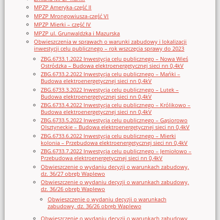
MPZP Ameryka-część II
MPZP Mrongowiusza-część VI
MPZP Mierki – część IV
MPZP ul. Grunwaldzka i Mazurska
Obwieszczenia w sprawach o warunki zabudowy i lokalizacji
inwestycji celu publicznego – rok wszczęcia sprawy do 2023
ZBG.6733.1.2022 Inwestycja celu publicznego – Nowa Wieś
Ostródzka – Budowa elektroenergetycznej sieci nn 0,4kV
ZBG.6733.2.2022 Inwestycja celu publicznego – Mańki –
Budowa elektroenergetycznej sieci nn 0,4kV
ZBG.6733.3.2022 Inwestycja celu publicznego – Lutek –
Budowa elektroenergetycznej sieci nn 0,4kV
ZBG.6733.4.2022 Inwestycja celu publicznego – Królikowo –
Budowa elektroenergetycznej sieci nn 0,4kV
ZBG.6733.5.2022 Inwestycja celu publicznego – Gąsiorowo
Olsztyneckie – Budowa elektroenergetycznej sieci nn 0,4kV
ZBG.6733.6.2022 Inwestycja celu publicznego – Mierki
kolonia – Przebudowa elektroenergetycznej sieci nn 0,4kV
ZBG.6733.7.2022 Inwestycja celu publicznego – Jemiołowo –
Przebudowa elektroenergetycznej sieci nn 0,4kV
Obwieszczenie o wydaniu decyzji o warunkach zabudowy,
dz. 36/27 obręb Waplewo
Obwieszczenie o wydaniu decyzji o warunkach zabudowy,
dz. 36/26 obręb Waplewo
Obwieszczenie o wydaniu decyzji o warunkach
zabudowy, dz. 36/26 obręb Waplewo
Obwieszczenie o wydaniu decyzji o warunkach zabudowy,