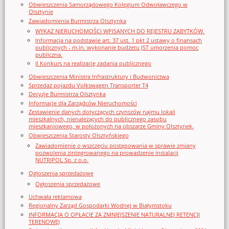
Obwieszczenia Samorządowego Kolegium Odwoławczego w
Olsztynie
Zawiadomienia Burmistrza Olsztynka
WYKAZ NIERUCHOMOŚCI WPISANYCH DO REJESTRU ZABYTKÓW.
Informacja na podstawie art. 37 ust. 1 pkt 2 ustawy o finansach
publicznych - m.in. wykonanie budżetu JST umorzenia pomoc
publiczna.
II Konkurs na realizację zadania publicznego
Obwieszczenia Ministra Infrastruktury i Budwonictwa
Sprzedaż pojazdu Volkswagen Transporter T4
Decyzje Burmistrza Olsztynka
Informacje dla Zarządców Nieruchomości
Zestawienie danych dotyczących czynszów najmu lokali
mieszkalnych, nienależących do publicznego zasobu
mieszkaniowego, w położonych na obszarze Gminy Olsztynek.
Obwieszczenia Starosty Olsztyńskiego
Zawiadomienie o wszczęciu postępowania w sprawie zmiany
pozwolenia zintegrowanego na prowadzenie instalacji
NUTRIPOL Sp. z o.o.
Ogłoszenia sprzedażowe
Ogłoszenia sprzedażowe
Uchwała reklamowa
Regionalny Zarząd Gospodarki Wodnej w Białymstoku
INFORMACJA O OPŁACIE ZA ZMNIEJSZENIE NATURALNEJ RETENCJI
TERENOWEJ