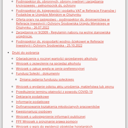
Podinspektor ds. obronnych, obrony cywilnej i zarządzania
kryzysowego - pełnomocnik ds. ochrony
Podinspektor ds. księgowości i podatku VAT w Referacie Finansów i
Podatków w Urzędzie Miejskim w Olsztynku
Oferta pracy na zastępstwo - podinspektor ds. drogownictwa w
Referacie Inwestycji i Ochrony Środowiska Urzędu Miejskiego w
Olsztynku - 26.07.2022
Zarządzenie nr 9/2009 - Regulamin naboru na wolne stanowiska
urzędnicze.
Podinspektor ds. gospodarki wodno–ściekowej w Referacie
Inwestycji i Ochrony Środowiska - 25.10.2022
Druki do pobrania
Oświadczenie o rocznej wartości sprzedanego alkoholu
Wniosek o zezwolenie na sprzedaz alkoholu
Wniosek o zakup węgla w cenie preferencyjnej
Fundusz Sołecki - dokumenty
Zmiana zadania funduszu sołeckiego
Wniosek o wydanie odpisu aktu urodzenia, małżeństwa lub zgonu
Przedłużenie terminu płatności z powodu COVID-19
Deklaracje podatkowe
Informacje podatkowe
Dofinansowanie kształcenia młodocianych pracowników
Kwestonariusz osobowy
Wniosek o udostępnienie informacji publicznej
PPF Wniosek o przyznanie prawa pomocy
Wniosek o wpis do ewidencji obiektów hotelarskich