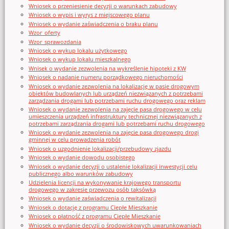
Wniosek o przeniesienie decyzji o warunkach zabudowy
Wniosek o wypis i wyrys z miejscowego planu
Wniosek o wydanie zaświadczenia o braku planu
Wzor_oferty
Wzor_sprawozdania
Wniosek o wykup lokalu użytkowego
Wniosek o wykup lokalu mieszkalnego
Wnisek o wydanie zezwolenia na wykreślenie hipoteki z KW
Wniosek o nadanie numeru porządkowego nieruchomości
Wniosek o wydanie zezwolenia na lokalizację w pasie drogowym
obiektów budowlanych lub urządzeń niezwiązanych z potrzebami
zarządzania drogami lub potrzebami ruchu drogowego oraz reklam
Wniosek o wydanie zezwolenia na zajęcie pasa drogowego w celu
umieszczenia urządzeń infrastruktury technicznej niezwiązanych z
potrzebami zarządzania drogami lub potrzebami ruchu drogowego
Wniosek o wydanie zezwolenia na zajęcie pasa drogowego drogi
gminnej w celu prowadzenia robót
Wniosek o uzgodnienie lokalizacji/przebudowy zjazdu
Wniosek o wydanie dowodu osobistego
Wniosek o wydanie decyzji o ustalenie lokalizacji inwestycji celu
publicznego albo warunków zabudowy
Udzielenia licencji na wykonywanie krajowego transportu
drogowego w zakresie przewozu osób taksówką
Wniosek o wydanie zaświadczenia o rewitalizacji
Wniosek o dotację z programu Ciepłe Mieszkanie
Wniosek o płatność z programu Ciepłe Mieszkanie
Wniosek o wydanie decyzji o środowiskowych uwarunkowaniach