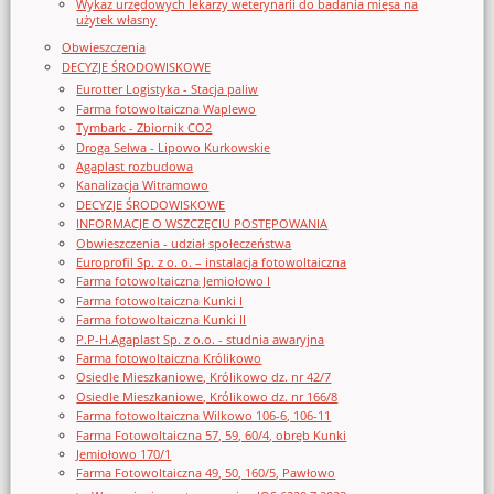
Wykaz urzędowych lekarzy weterynarii do badania mięsa na
użytek własny
Obwieszczenia
DECYZJE ŚRODOWISKOWE
Eurotter Logistyka - Stacja paliw
Farma fotowoltaiczna Waplewo
Tymbark - Zbiornik CO2
Droga Selwa - Lipowo Kurkowskie
Agaplast rozbudowa
Kanalizacja Witramowo
DECYZJE ŚRODOWISKOWE
INFORMACJE O WSZCZĘCIU POSTĘPOWANIA
Obwieszczenia - udział społeczeństwa
Europrofil Sp. z o. o. – instalacja fotowoltaiczna
Farma fotowoltaiczna Jemiołowo I
Farma fotowoltaiczna Kunki I
Farma fotowoltaiczna Kunki II
P.P-H.Agaplast Sp. z o.o. - studnia awaryjna
Farma fotowoltaiczna Królikowo
Osiedle Mieszkaniowe, Królikowo dz. nr 42/7
Osiedle Mieszkaniowe, Królikowo dz. nr 166/8
Farma fotowoltaiczna Wilkowo 106-6, 106-11
Farma Fotowoltaiczna 57, 59, 60/4, obręb Kunki
Jemiołowo 170/1
Farma Fotowoltaiczna 49, 50, 160/5, Pawłowo