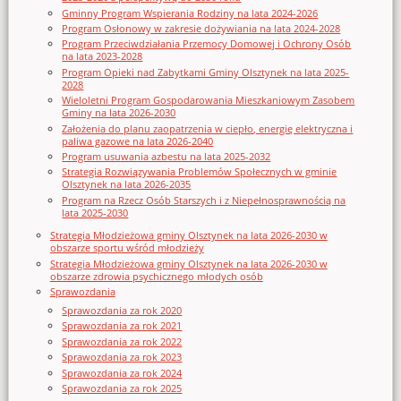
Gminny Program Wspierania Rodziny na lata 2024-2026
Program Osłonowy w zakresie dożywiania na lata 2024-2028
Program Przeciwdziałania Przemocy Domowej i Ochrony Osób
na lata 2023-2028
Program Opieki nad Zabytkami Gminy Olsztynek na lata 2025-
2028
Wieloletni Program Gospodarowania Mieszkaniowym Zasobem
Gminy na lata 2026-2030
Założenia do planu zaopatrzenia w ciepło, energię elektryczna i
paliwa gazowe na lata 2026-2040
Program usuwania azbestu na lata 2025-2032
Strategia Rozwiązywania Problemów Społecznych w gminie
Olsztynek na lata 2026-2035
Program na Rzecz Osób Starszych i z Niepełnosprawnością na
lata 2025-2030
Strategia Młodzieżowa gminy Olsztynek na lata 2026-2030 w
obszarze sportu wśród młodzieży
Strategia Młodzieżowa gminy Olsztynek na lata 2026-2030 w
obszarze zdrowia psychicznego młodych osób
Sprawozdania
Sprawozdania za rok 2020
Sprawozdania za rok 2021
Sprawozdania za rok 2022
Sprawozdania za rok 2023
Sprawozdania za rok 2024
Sprawozdania za rok 2025