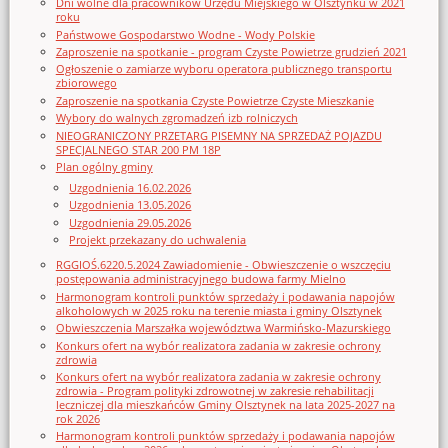
Dni wolne dla pracowników Urzędu Miejskiego w Olsztynku w 2021
roku
Państwowe Gospodarstwo Wodne - Wody Polskie
Zaproszenie na spotkanie - program Czyste Powietrze grudzień 2021
Ogłoszenie o zamiarze wyboru operatora publicznego transportu
zbiorowego
Zaproszenie na spotkania Czyste Powietrze Czyste Mieszkanie
Wybory do walnych zgromadzeń izb rolniczych
NIEOGRANICZONY PRZETARG PISEMNY NA SPRZEDAŻ POJAZDU
SPECJALNEGO STAR 200 PM 18P
Plan ogólny gminy
Uzgodnienia 16.02.2026
Uzgodnienia 13.05.2026
Uzgodnienia 29.05.2026
Projekt przekazany do uchwalenia
RGGIOŚ.6220.5.2024 Zawiadomienie - Obwieszczenie o wszczęciu
postępowania administracyjnego budowa farmy Mielno
Harmonogram kontroli punktów sprzedaży i podawania napojów
alkoholowych w 2025 roku na terenie miasta i gminy Olsztynek
Obwieszczenia Marszałka województwa Warmińsko-Mazurskiego
Konkurs ofert na wybór realizatora zadania w zakresie ochrony
zdrowia
Konkurs ofert na wybór realizatora zadania w zakresie ochrony
zdrowia - Program polityki zdrowotnej w zakresie rehabilitacji
leczniczej dla mieszkańców Gminy Olsztynek na lata 2025-2027 na
rok 2026
Harmonogram kontroli punktów sprzedaży i podawania napojów