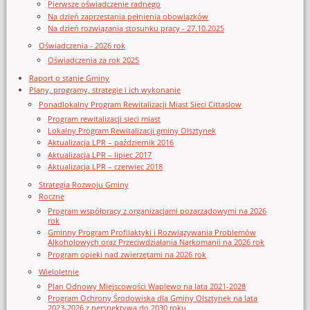
Pierwsze oświadczenie radnego
Na dzień zaprzestania pełnienia obowiązków
Na dzień rozwiązania stosunku pracy - 27.10.2025
Oświadczenia - 2026 rok
Oświadczenia za rok 2025
Raport o stanie Gminy
Plany, programy, strategie i ich wykonanie
Ponadlokalny Program Rewitalizacji Miast Sieci Cittaslow
Program rewitalizacji sieci miast
Lokalny Program Rewitalizacji gminy Olsztynek
Aktualizacja LPR – październik 2016
Aktualizacja LPR – lipiec 2017
Aktualizacja LPR – czerwiec 2018
Strategia Rozwoju Gminy
Roczne
Program współpracy z organizacjami pozarządowymi na 2026
rok
Gminny Program Profilaktyki i Rozwiązywania Problemów
Alkoholowych oraz Przeciwdziałania Narkomanii na 2026 rok
Program opieki nad zwierzętami na 2026 rok
Wieloletnie
Plan Odnowy Miejscowości Waplewo na lata 2021-2028
Program Ochrony Środowiska dla Gminy Olsztynek na lata
2023-2026 z perspektywą do 2030 roku