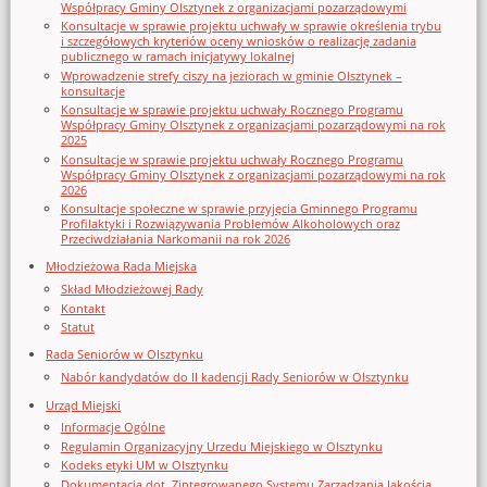
Współpracy Gminy Olsztynek z organizacjami pozarządowymi
Konsultacje w sprawie projektu uchwały w sprawie określenia trybu
i szczegółowych kryteriów oceny wniosków o realizację zadania
publicznego w ramach inicjatywy lokalnej
Wprowadzenie strefy ciszy na jeziorach w gminie Olsztynek –
konsultacje
Konsultacje w sprawie projektu uchwały Rocznego Programu
Współpracy Gminy Olsztynek z organizacjami pozarządowymi na rok
2025
Konsultacje w sprawie projektu uchwały Rocznego Programu
Współpracy Gminy Olsztynek z organizacjami pozarządowymi na rok
2026
Konsultacje społeczne w sprawie przyjęcia Gminnego Programu
Profilaktyki i Rozwiązywania Problemów Alkoholowych oraz
Przeciwdziałania Narkomanii na rok 2026
Młodzieżowa Rada Miejska
Skład Młodzieżowej Rady
Kontakt
Statut
Rada Seniorów w Olsztynku
Nabór kandydatów do II kadencji Rady Seniorów w Olsztynku
Urząd Miejski
Informacje Ogólne
Regulamin Organizacyjny Urzedu Miejskiego w Olsztynku
Kodeks etyki UM w Olsztynku
Dokumentacja dot. Zintegrowanego Systemu Zarządzania Jakością