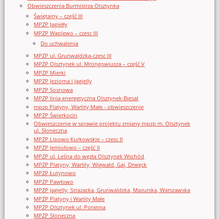
Obwieszczenia Burmistrza Olsztynka
Świętajny – część III
MPZP Jagiełły
MPZP Waplewo – czesc III
Do uchwalenia
MPZP ul. Grunwaldzka-czesc III
MPZP Olsztynek ul. Mrongowiusza – część V
MPZP Mierki
MPZP Jeziorna i Jagielly
MPZP Sosnowa
MPZP linia energetyczna Olsztynek-Biesal
mpzp Platyny, Warlity Małe - obwieszczenie
MPZP Świerkocin
Obwieszczenie w sprawie projektu zmiany mpzp m. Olsztynek
ul. Słoneczna
MPZP Lipowo Kurkowskie – czesc II
MPZP Jemiołowo – część II
MPZP ul. Leśna do węzła Olsztynek Wschód
MPZP Platyny, Warlity, Wigwałd, Gaj, Drwęck
MPZP Łutynowo
MPZP Pawłowo
MPZP Jagielly, Strazacka, Grunwaldzka, Mazurska, Warszawska
MPZP Platyny i Warlity Małe
MPZP Olsztynek ul. Poranna
MPZP Słoneczna