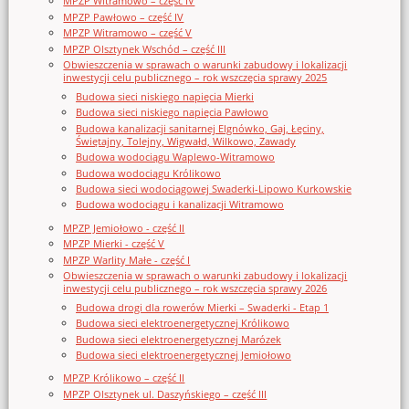
MPZP Witramowo – część IV
MPZP Pawłowo – część IV
MPZP Witramowo – część V
MPZP Olsztynek Wschód – część III
Obwieszczenia w sprawach o warunki zabudowy i lokalizacji
inwestycji celu publicznego – rok wszczęcia sprawy 2025
Budowa sieci niskiego napięcia Mierki
Budowa sieci niskiego napięcia Pawłowo
Budowa kanalizacji sanitarnej Elgnówko, Gaj, Łęciny,
Świętajny, Tolejny, Wigwałd, Wilkowo, Zawady
Budowa wodociągu Waplewo-Witramowo
Budowa wodociągu Królikowo
Budowa sieci wodociągowej Swaderki-Lipowo Kurkowskie
Budowa wodociągu i kanalizacji Witramowo
MPZP Jemiołowo - część II
MPZP Mierki - część V
MPZP Warlity Małe - część I
Obwieszczenia w sprawach o warunki zabudowy i lokalizacji
inwestycji celu publicznego – rok wszczęcia sprawy 2026
Budowa drogi dla rowerów Mierki – Swaderki - Etap 1
Budowa sieci elektroenergetycznej Królikowo
Budowa sieci elektroenergetycznej Marózek
Budowa sieci elektroenergetycznej Jemiołowo
MPZP Królikowo – część II
MPZP Olsztynek ul. Daszyńskiego – część III