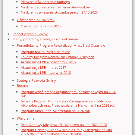
Pierwsze oświadczenie radnego
Na dzień zaprzestania pełnienia obowiązków
Na dzień rozwiązania stosunku pracy - 27.10.2025
Oświadczenia - 2026 rok
Oświadczenia za rok 2025
Raport o stanie Gminy
Plany, programy, strategie i ich wykonanie
Ponadlokalny Program Rewitalizacji Miast Sieci Cittaslow
Program rewitalizacji sieci miast
Lokalny Program Rewitalizacji gminy Olsztynek
Aktualizacja LPR – październik 2016
Aktualizacja LPR – lipiec 2017
Aktualizacja LPR – czerwiec 2018
Strategia Rozwoju Gminy
Roczne
Program współpracy z organizacjami pozarządowymi na 2026
rok
Gminny Program Profilaktyki i Rozwiązywania Problemów
Alkoholowych oraz Przeciwdziałania Narkomanii na 2026 rok
Program opieki nad zwierzętami na 2026 rok
Wieloletnie
Plan Odnowy Miejscowości Waplewo na lata 2021-2028
Program Ochrony Środowiska dla Gminy Olsztynek na lata
2023-2026 z perspektywą do 2030 roku