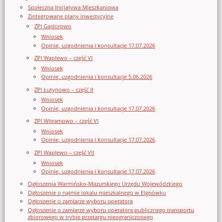
Społeczna Inicjatywa Mieszkaniowa
Zintegrowane plany inwestycyjne
ZPI Gąsiorowo
Wniosek
Opinie, uzgodnienia i konsultacje 17.07.2026
ZPI Waplewo – część VI
Wniosek
Opinie, uzgodnienia i konsultacje 5.06.2026
ZPI Łutynowo – część II
Wniosek
Opinie, uzgodnienia i konsultacje 17.07.2026
ZPI Witramowo – część VI
Wniosek
Opinie, uzgodnienia i konsultacje 17.07.2026
ZPI Waplewo – część VII
Wniosek
Opinie, uzgodnienia i konsultacje 17.07.2026
Ogłoszenia Warmińsko-Mazurskiego Urzędu Wojewódzkiego
Ogłoszenie o najmie lokalu mieszkalnego w Elgnówku
Ogłoszenie o zamiarze wyboru operatora
Ogłoszenie o zamiarze wyboru operatora publicznego transportu
zbiorowego w trybie przetargu nieograniczonego