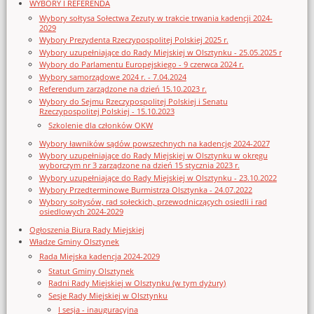
WYBORY I REFERENDA
Wybory sołtysa Sołectwa Zezuty w trakcie trwania kadencji 2024-
2029
Wybory Prezydenta Rzeczypospolitej Polskiej 2025 r.
Wybory uzupełniające do Rady Miejskiej w Olsztynku - 25.05.2025 r
Wybory do Parlamentu Europejskiego - 9 czerwca 2024 r.
Wybory samorządowe 2024 r. - 7.04.2024
Referendum zarządzone na dzień 15.10.2023 r.
Wybory do Sejmu Rzeczypospolitej Polskiej i Senatu
Rzeczypospolitej Polskiej - 15.10.2023
Szkolenie dla członków OKW
Wybory ławników sądów powszechnych na kadencję 2024-2027
Wybory uzupełniające do Rady Miejskiej w Olsztynku w okręgu
wyborczym nr 3 zarządzone na dzień 15 stycznia 2023 r.
Wybory uzupełniające do Rady Miejskiej w Olsztynku - 23.10.2022
Wybory Przedterminowe Burmistrza Olsztynka - 24.07.2022
Wybory sołtysów, rad sołeckich, przewodniczących osiedli i rad
osiedlowych 2024-2029
Ogłoszenia Biura Rady Miejskiej
Władze Gminy Olsztynek
Rada Miejska kadencja 2024-2029
Statut Gminy Olsztynek
Radni Rady Miejskiej w Olsztynku (w tym dyżury)
Sesje Rady Miejskiej w Olsztynku
I sesja - inauguracyjna