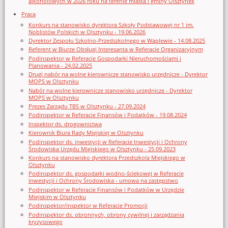
alkoholowych w 2026 roku na terenie miasta i gminy Olsztynek
Praca
Konkurs na stanowisko dyrektora Szkoły Podstawowej nr 1 im.
Noblistów Polskich w Olsztynku - 19.06.2026
Dyrektor Zespołu Szkolno-Przedszkolnego w Waplewie - 14.08.2025
Referent w Biurze Obsługi Interesanta w Referacie Organizacyjnym
Podinspektor w Referacie Gospodarki Nieruchomościami i
Planowania - 24.02.2025
Drugi nabór na wolne kierownicze stanowisko urzędnicze - Dyrektor
MOPS w Olsztynku
Nabór na wolne kierownicze stanowisko urzędnicze - Dyrektor
MOPS w Olsztynku
Prezes Zarządu TBS w Olsztynku - 27.09.2024
Podinspektor w Referacie Finansów i Podatków - 19.08.2024
Inspektor ds. drogownictwa
Kierownik Biura Rady Miejskiej w Olsztynku
Podinspektor ds. inwestycji w Referacie Inwestycji i Ochrony
Środowiska Urzędu Miejskiego w Olsztynku - 25.09.2023
Konkurs na stanowisko dyrektora Przedszkola Miejskiego w
Olsztynku
Podinspektor ds. gospodarki wodno-ściekowej w Referacie
Inwestycji i Ochrony Środowiska - umowa na zastępstwo
Podinspektor w Referacie Finansów i Podatków w Urzędzie
Miejskim w Olsztynku
Podinspektor/inspektor w Referacie Promocji
Podinspektor ds. obronnych, obrony cywilnej i zarządzania
kryzysowego