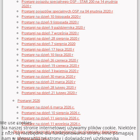
Przetarg pojazdu specjalnego OSP - STAR 200 na 14 grudnia
2020 r
Przetarg pojazdów specjalnych OSP na 04 grudnia 2020 r
Przetarg na dzień 10 listopada 2020 r
Przetarg na dzień 9 listopada 2020 r
Przetargi na dzień 9 października 2020 r
Przetargi na dzień 7 września 2020 r
Przetargi na dzień 28 sierpnia 2020 r
Przetargi na dzień 7 sierpnia 2020
Przetargi na dzień 17 lipca 2020 r
Przetarg na dzień 10 lipca 2020 r
Przetarg na dzień 26 czerwca 2020 r
Przetargi na dzień 19 czerwca 2020 r
Przetargi na dzień 3 kwietnia 2020 r
Przetarg na dzień 30 marca 2020 r
Przetarg na dzień 23 marca 2020 r
Przetarg na dzień 28 lutego 2020 r
Przetargi na dzień 21 lutego 2020 r
Przetargi 2026
Przetarg na dzień 6 marca 2026 r.
Przetargi na dzień 10 sierpnia 2026 r.
Przetarg na dzień 11 sierpnia 2026 r.
We use cookies
Przetarg na dzień 11 września 2026 r.
Na naszej stronie internetowej używamy plików cookie. Niektóre
Wykazy nieruchomości przeznaczonych do sprzedaży i dzierżawy
z nich są niezbędne dla funkcjonowania strony, inne pomagają
nam w ulepszaniu tej strony i doświadczeń użytkownika
Wykazy z 2026 roku