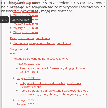
(Tracking Cookies). Możesz sam zdecydować, czy chcesz zezwolić
Wykazy z 2025 roku
na pliki cookie. Należy pamiętać, że w przypadku odrzucenia, nie
Wykazy z 2024 roku
wszystkie funkcje strony mogą być dostępne.
Wykazy z 2023 roku
Wykazy z 2022 roku
OK
ODMAWIAĆ
Wykazy z 2021 roku
Wykazy z 2020 roku
Wykazy z 2019 roku
Wykazy z 2018 roku
Dostęp do informacji publicznej
Ponowne wykorzystanie informacji publicznej
Skargi i wnioski
Petycje
Petycje skierowane do Burmistrza Olsztynka
Petycje z 2020 roku
Petycja dot. poprawy infrastruktury drogi gminnej nr
281409_5.0014
Petycje z 2021 roku
Petycja dot. konkursu: Rodzinne Miejsce Zabaw -
Podwórko NIVEA
Petycja dotycząca poprawy stanu i oznakowania dwóch
odcinków dróg gminnych biegących do granicy gminy
Petycje z 2022 roku
Petycje z 2023 roku