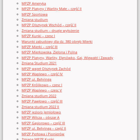
MPZP Ameryka
MPZP Platyny i Warlity Małe – część II
MPZP Sportowa
Zmiana studium
MPZP Olsztynek Wschód – część II
Zmiana studium – drugie wyłożenie
MPZP Kunki – czesc I
Warunki zabudowy dla dz. 380 obręb Mierki
MPZP Mierki – część III
MPZP Mierkowska, Zielona i Polna
MPZP Platyny, Warlity, Elgnówko, Gaj, Wigwałd i Zawady
Zmiana Studium 2021
MPZP węzeł Olsztynek Zachód
MPZP Waplewo – część IV
MPZP ul. Behringa
MPZP Królikowo – czesc I
MPZP Waplewo – czesc V
Zmiana studium 2022
MPZP Pawłowo – część III
Zmiana studium 2022 II
MPZP jezioro Jemiołowo
MPZP Wilcza – obszar A
MPZP Gąsiorowo – część III
MPZP ul. Behringa – część II
MPZP Perłowa i Pionierów
Zmiana MPZP Kunki