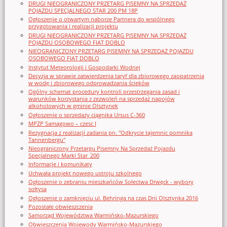
DRUGI NIEOGRANICZONY PRZETARG PISEMNY NA SPRZEDAŻ
POJAZDU SPECJALNEGO STAR 200 PM 18P
Ogłoszenie o otwartym naborze Partnera do wspólnego
przygotowania i realizacji projektu
DRUGI NIEOGRANICZONY PRZETARG PISEMNY NA SPRZEDAŻ
POJAZDU OSOBOWEGO FIAT DOBLO
NIEOGRANICZONY PRZETARG PISEMNY NA SPRZEDAŻ POJAZDU
OSOBOWEGO FIAT DOBLO
Instytut Meteorologii i Gospodarki Wodnej
Decyzja w sprawie zatwierdzenia taryf dla zbiorowego zaopatrzenia
w wodę i zbiorowego odprowadzania ścieków
Ogólny schemat procedury kontroli przestrzegania zasad i
warunków korzystania z zezwoleń na sprzedaż napojów
alkoholowych w gminie Olsztynek
Ogłoszenie o sprzedaży ciągnika Ursus C-360
MPZP Samagowo – czesc I
Rezygnacja z realizacji zadania pn. "Odkrycie tajemnic pomnika
Tannenbergu"
Nieograniczony Przetargu Pisemny Na Sprzedaż Pojazdu
Specjalnego Marki Star_200
Informacje i komunikaty
Uchwała projekt nowego ustroju szkolnego
Ogłoszenie o zebraniu mieszkańców Sołectwa Drwęck - wybory
sołtysa
Ogłoszenie o zamknięciu ul. Behringa na czas Dni Olsztynka 2016
Pozostałe obwieszczenia
Samorząd Województwa Warmińsko-Mazurskiego
Obwieszczenia Wojewody Warmińsko-Mazurskiego