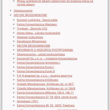
Wykaz urzędowych lekarzy weterynarii do badania mięsa na
użytek własny
Obwieszczenia
DECYZJE ŚRODOWISKOWE
Eurotter Logistyka - Stacja paliw
Farma fotowoltaiczna Waplewo
Tymbark - Zbiornik CO2
Droga Selwa - Lipowo Kurkowskie
Agaplast rozbudowa
Kanalizacja Witramowo
DECYZJE ŚRODOWISKOWE
INFORMACJE O WSZCZĘCIU POSTĘPOWANIA
Obwieszczenia - udział społeczeństwa
Europrofil Sp. z o. o. – instalacja fotowoltaiczna
Farma fotowoltaiczna Jemiołowo I
Farma fotowoltaiczna Kunki I
Farma fotowoltaiczna Kunki II
P.P-H.Agaplast Sp. z o.o. - studnia awaryjna
Farma fotowoltaiczna Królikowo
Osiedle Mieszkaniowe, Królikowo dz. nr 42/7
Osiedle Mieszkaniowe, Królikowo dz. nr 166/8
Farma fotowoltaiczna Wilkowo 106-6, 106-11
Farma Fotowoltaiczna 57, 59, 60/4, obręb Kunki
Jemiołowo 170/1
Farma Fotowoltaiczna 49, 50, 160/5, Pawłowo