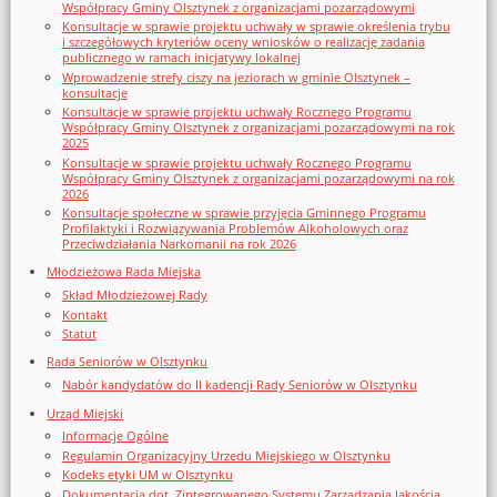
Współpracy Gminy Olsztynek z organizacjami pozarządowymi
Konsultacje w sprawie projektu uchwały w sprawie określenia trybu
i szczegółowych kryteriów oceny wniosków o realizację zadania
publicznego w ramach inicjatywy lokalnej
Wprowadzenie strefy ciszy na jeziorach w gminie Olsztynek –
konsultacje
Konsultacje w sprawie projektu uchwały Rocznego Programu
Współpracy Gminy Olsztynek z organizacjami pozarządowymi na rok
2025
Konsultacje w sprawie projektu uchwały Rocznego Programu
Współpracy Gminy Olsztynek z organizacjami pozarządowymi na rok
2026
Konsultacje społeczne w sprawie przyjęcia Gminnego Programu
Profilaktyki i Rozwiązywania Problemów Alkoholowych oraz
Przeciwdziałania Narkomanii na rok 2026
Młodzieżowa Rada Miejska
Skład Młodzieżowej Rady
Kontakt
Statut
Rada Seniorów w Olsztynku
Nabór kandydatów do II kadencji Rady Seniorów w Olsztynku
Urząd Miejski
Informacje Ogólne
Regulamin Organizacyjny Urzedu Miejskiego w Olsztynku
Kodeks etyki UM w Olsztynku
Dokumentacja dot. Zintegrowanego Systemu Zarządzania Jakością