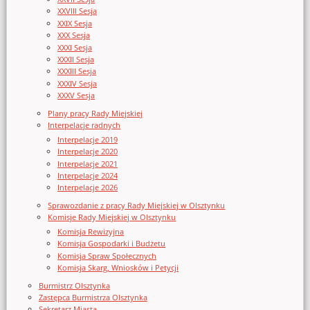
XXVIII Sesja
XXIX Sesja
XXX Sesja
XXXI Sesja
XXXII Sesja
XXXIII Sesja
XXXIV Sesja
XXXV Sesja
Plany pracy Rady Miejskiej
Interpelacje radnych
Interpelacje 2019
Interpelacje 2020
Interpelacje 2021
Interpelacje 2024
Interpelacje 2026
Sprawozdanie z pracy Rady Miejskiej w Olsztynku
Komisje Rady Miejskiej w Olsztynku
Komisja Rewizyjna
Komisja Gospodarki i Budżetu
Komisja Spraw Społecznych
Komisja Skarg, Wniosków i Petycji
Burmistrz Olsztynka
Zastępca Burmistrza Olsztynka
Sekretarz Miasta