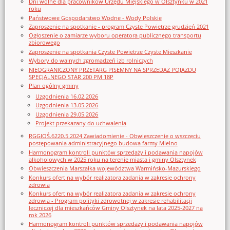
Dni wolne dla pracowników Urzędu Miejskiego w Olsztynku w 2021
roku
Państwowe Gospodarstwo Wodne - Wody Polskie
Zaproszenie na spotkanie - program Czyste Powietrze grudzień 2021
Ogłoszenie o zamiarze wyboru operatora publicznego transportu
zbiorowego
Zaproszenie na spotkania Czyste Powietrze Czyste Mieszkanie
Wybory do walnych zgromadzeń izb rolniczych
NIEOGRANICZONY PRZETARG PISEMNY NA SPRZEDAŻ POJAZDU
SPECJALNEGO STAR 200 PM 18P
Plan ogólny gminy
Uzgodnienia 16.02.2026
Uzgodnienia 13.05.2026
Uzgodnienia 29.05.2026
Projekt przekazany do uchwalenia
RGGIOŚ.6220.5.2024 Zawiadomienie - Obwieszczenie o wszczęciu
postępowania administracyjnego budowa farmy Mielno
Harmonogram kontroli punktów sprzedaży i podawania napojów
alkoholowych w 2025 roku na terenie miasta i gminy Olsztynek
Obwieszczenia Marszałka województwa Warmińsko-Mazurskiego
Konkurs ofert na wybór realizatora zadania w zakresie ochrony
zdrowia
Konkurs ofert na wybór realizatora zadania w zakresie ochrony
zdrowia - Program polityki zdrowotnej w zakresie rehabilitacji
leczniczej dla mieszkańców Gminy Olsztynek na lata 2025-2027 na
rok 2026
Harmonogram kontroli punktów sprzedaży i podawania napojów