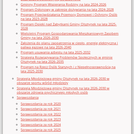
Gminny Program Wspierania Rodziny na lata 2024-2026
Program Osłonowy w zakresie dożywiania na lata 2024-2028
Program Przeciwdziałania Przemocy Domowej i Ochrony Osób
na lata 2023-2028
Program Opieki nad Zabytkami Gminy Olsztynek na lata 2025-
2028
Wieloletni Program Gospodarowania Mieszkaniowym Zasobem
Gminy na lata 2026-2030
Założenia do planu zaopatrzenia w ciepło, energię elektryczna i
paliwa gazowe na lata 2026-2040
Program usuwania azbestu na lata 2025-2032
Strategia Rozwiązywania Problemów Społecznych w gminie
Olsztynek na lata 2026-2035
Program na Rzecz Osób Starszych i z Niepełnosprawnością na
lata 2025-2030
Strategia Młodzieżowa gminy Olsztynek na lata 2026-2030 w
obszarze sportu wśród młodzieży
Strategia Młodzieżowa gminy Olsztynek na lata 2026-2030 w
obszarze zdrowia psychicznego młodych osób
Sprawozdania
Sprawozdania za rok 2020
Sprawozdania za rok 2021
Sprawozdania za rok 2022
Sprawozdania za rok 2023
Sprawozdania za rok 2024
Sprawozdania za rok 2025