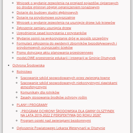
Wniosek o wydanie zezwolenia na przejazd pojazdów ciężarowych
po drodze gminnej objętej ograniczeniem tonażowym
Dotacje do budowy studni głębinowych
Dotacje na przydomowe oczyszczalnie
Wniosek o wydanie zezwolenia na usunięcie drzew lub krzewów
Zgłoszenie zamiaru usunięcia drzew
Uzgodnienie zasad korzystania z przystanków
Wydanie opinii na wykorzystanie dróg w sposób szczególny
Formularz zgłoszenia do ewidencji zbiorników bezodpływowych i
przydomowych oczyszczalni ścieków
Pismo dotyczące aktu planowania przestrzennego
modeLOWE przestrzenie edukacji i integracji w Gminie Olsztynek
Ochrona Środowiska
Rolnictwo
Szacowanie szkód spowodowanych przez zwierzęta łowne
Szacowanie szkód spowodowanych niekorzystnymi zjawiskami
atmosferycznymi
Komunikaty dla rolników
Zasady stosowania środków ochrony roślin
PLANY I PROGRAMY
„PROGRAM OCHRONY ŚRODOWISKA DLA GMINY OLSZTYNEK
NA LATA 2019-2022 Z PERSPEKTYWĄ DO ROKU 2026”
Program opieki nad zwierzętami bezdomnymi
Ogloszenie Powiatowego Lekarza Weterynarii w Olsztynie