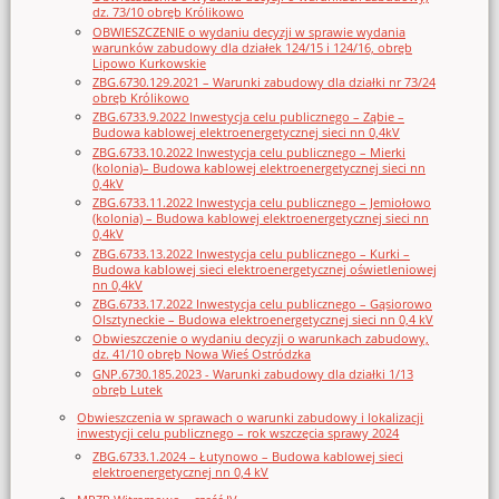
dz. 73/10 obręb Królikowo
OBWIESZCZENIE o wydaniu decyzji w sprawie wydania
warunków zabudowy dla działek 124/15 i 124/16, obręb
Lipowo Kurkowskie
ZBG.6730.129.2021 – Warunki zabudowy dla działki nr 73/24
obręb Królikowo
ZBG.6733.9.2022 Inwestycja celu publicznego – Ząbie –
Budowa kablowej elektroenergetycznej sieci nn 0,4kV
ZBG.6733.10.2022 Inwestycja celu publicznego – Mierki
(kolonia)– Budowa kablowej elektroenergetycznej sieci nn
0,4kV
ZBG.6733.11.2022 Inwestycja celu publicznego – Jemiołowo
(kolonia) – Budowa kablowej elektroenergetycznej sieci nn
0,4kV
ZBG.6733.13.2022 Inwestycja celu publicznego – Kurki –
Budowa kablowej sieci elektroenergetycznej oświetleniowej
nn 0,4kV
ZBG.6733.17.2022 Inwestycja celu publicznego – Gąsiorowo
Olsztyneckie – Budowa elektroenergetycznej sieci nn 0,4 kV
Obwieszczenie o wydaniu decyzji o warunkach zabudowy,
dz. 41/10 obręb Nowa Wieś Ostródzka
GNP.6730.185.2023 - Warunki zabudowy dla działki 1/13
obręb Lutek
Obwieszczenia w sprawach o warunki zabudowy i lokalizacji
inwestycji celu publicznego – rok wszczęcia sprawy 2024
ZBG.6733.1.2024 – Łutynowo – Budowa kablowej sieci
elektroenergetycznej nn 0,4 kV