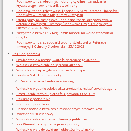
Podinspektor ds. obronnych, obrony cywilnej i zarządzania
kryzysowego - pełnomocnik ds. ochrony
Podinspektor ds. księgowości i podatku VAT w Referacie Finansów i
Podatków w Urzędzie Miejskim w Olsztynku
Oferta pracy na zastępstwo - podinspektor ds. drogownictwa w
Referacie Inwestycji i Ochrony Środowiska Urzędu Miejskiego w
Olsztynku - 26.07.2022
Zarządzenie nr 9/2009 - Regulamin naboru na wolne stanowiska
urzędnicze.
Podinspektor ds. gospodarki wodno–ściekowej w Referacie
Inwestycji i Ochrony Środowiska - 25.10.2022
Druki do pobrania
Oświadczenie o rocznej wartości sprzedanego alkoholu
Wniosek o zezwolenie na sprzedaz alkoholu
Wniosek o zakup węgla w cenie preferencyjnej
Fundusz Sołecki - dokumenty
Zmiana zadania funduszu sołeckiego
Wniosek o wydanie odpisu aktu urodzenia, małżeństwa lub zgonu
Przedłużenie terminu płatności z powodu COVID-19
Deklaracje podatkowe
Informacje podatkowe
Dofinansowanie kształcenia młodocianych pracowników
Kwestonariusz osobowy
Wniosek o udostępnienie informacji publicznej
PPF Wniosek o przyznanie prawa pomocy
Wniosek o wpis do ewidencji obiektów hotelarskich