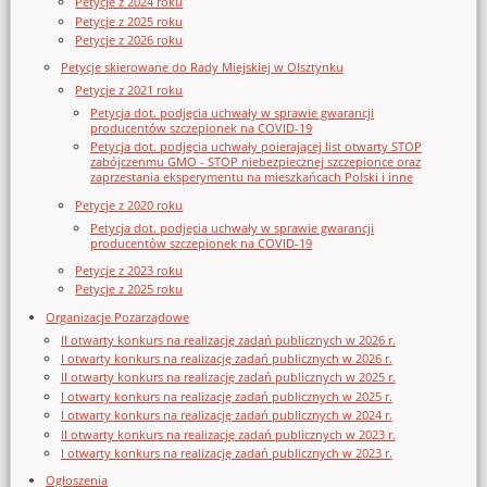
Petycje z 2024 roku
Petycje z 2025 roku
Petycje z 2026 roku
Petycje skierowane do Rady Miejskiej w Olsztynku
Petycje z 2021 roku
Petycja dot. podjęcia uchwały w sprawie gwarancji
producentów szczepionek na COVID-19
Petycja dot. podjęcia uchwały poierającej list otwarty STOP
zabójczenmu GMO - STOP niebezpiecznej szczepionce oraz
zaprzestania eksperymentu na mieszkańcach Polski i inne
Petycje z 2020 roku
Petycja dot. podjęcia uchwały w sprawie gwarancji
producentów szczepionek na COVID-19
Petycje z 2023 roku
Petycje z 2025 roku
Organizacje Pozarządowe
II otwarty konkurs na realizację zadań publicznych w 2026 r.
I otwarty konkurs na realizację zadań publicznych w 2026 r.
II otwarty konkurs na realizację zadań publicznych w 2025 r.
I otwarty konkurs na realizację zadań publicznych w 2025 r.
I otwarty konkurs na realizację zadań publicznych w 2024 r.
II otwarty konkurs na realizację zadań publicznych w 2023 r.
I otwarty konkurs na realizację zadań publicznych w 2023 r.
Ogłoszenia