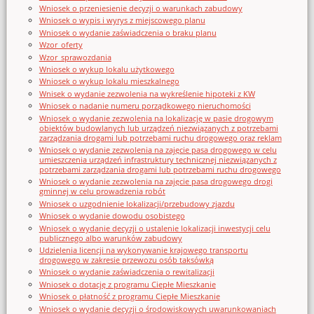
Wniosek o przeniesienie decyzji o warunkach zabudowy
Wniosek o wypis i wyrys z miejscowego planu
Wniosek o wydanie zaświadczenia o braku planu
Wzor_oferty
Wzor_sprawozdania
Wniosek o wykup lokalu użytkowego
Wniosek o wykup lokalu mieszkalnego
Wnisek o wydanie zezwolenia na wykreślenie hipoteki z KW
Wniosek o nadanie numeru porządkowego nieruchomości
Wniosek o wydanie zezwolenia na lokalizację w pasie drogowym
obiektów budowlanych lub urządzeń niezwiązanych z potrzebami
zarządzania drogami lub potrzebami ruchu drogowego oraz reklam
Wniosek o wydanie zezwolenia na zajęcie pasa drogowego w celu
umieszczenia urządzeń infrastruktury technicznej niezwiązanych z
potrzebami zarządzania drogami lub potrzebami ruchu drogowego
Wniosek o wydanie zezwolenia na zajęcie pasa drogowego drogi
gminnej w celu prowadzenia robót
Wniosek o uzgodnienie lokalizacji/przebudowy zjazdu
Wniosek o wydanie dowodu osobistego
Wniosek o wydanie decyzji o ustalenie lokalizacji inwestycji celu
publicznego albo warunków zabudowy
Udzielenia licencji na wykonywanie krajowego transportu
drogowego w zakresie przewozu osób taksówką
Wniosek o wydanie zaświadczenia o rewitalizacji
Wniosek o dotację z programu Ciepłe Mieszkanie
Wniosek o płatność z programu Ciepłe Mieszkanie
Wniosek o wydanie decyzji o środowiskowych uwarunkowaniach