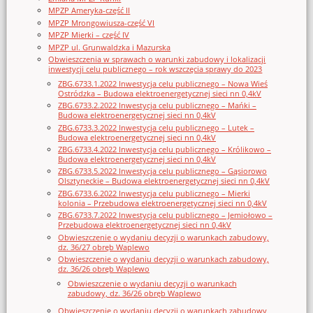
MPZP Ameryka-część II
MPZP Mrongowiusza-część VI
MPZP Mierki – część IV
MPZP ul. Grunwaldzka i Mazurska
Obwieszczenia w sprawach o warunki zabudowy i lokalizacji
inwestycji celu publicznego – rok wszczęcia sprawy do 2023
ZBG.6733.1.2022 Inwestycja celu publicznego – Nowa Wieś
Ostródzka – Budowa elektroenergetycznej sieci nn 0,4kV
ZBG.6733.2.2022 Inwestycja celu publicznego – Mańki –
Budowa elektroenergetycznej sieci nn 0,4kV
ZBG.6733.3.2022 Inwestycja celu publicznego – Lutek –
Budowa elektroenergetycznej sieci nn 0,4kV
ZBG.6733.4.2022 Inwestycja celu publicznego – Królikowo –
Budowa elektroenergetycznej sieci nn 0,4kV
ZBG.6733.5.2022 Inwestycja celu publicznego – Gąsiorowo
Olsztyneckie – Budowa elektroenergetycznej sieci nn 0,4kV
ZBG.6733.6.2022 Inwestycja celu publicznego – Mierki
kolonia – Przebudowa elektroenergetycznej sieci nn 0,4kV
ZBG.6733.7.2022 Inwestycja celu publicznego – Jemiołowo –
Przebudowa elektroenergetycznej sieci nn 0,4kV
Obwieszczenie o wydaniu decyzji o warunkach zabudowy,
dz. 36/27 obręb Waplewo
Obwieszczenie o wydaniu decyzji o warunkach zabudowy,
dz. 36/26 obręb Waplewo
Obwieszczenie o wydaniu decyzji o warunkach
zabudowy, dz. 36/26 obręb Waplewo
Obwieszczenie o wydaniu decyzji o warunkach zabudowy,