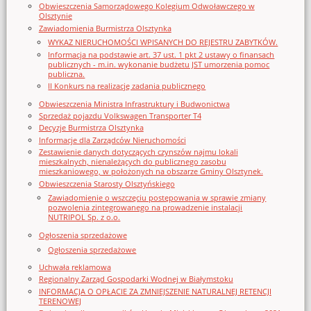
Obwieszczenia Samorządowego Kolegium Odwoławczego w
Olsztynie
Zawiadomienia Burmistrza Olsztynka
WYKAZ NIERUCHOMOŚCI WPISANYCH DO REJESTRU ZABYTKÓW.
Informacja na podstawie art. 37 ust. 1 pkt 2 ustawy o finansach
publicznych - m.in. wykonanie budżetu JST umorzenia pomoc
publiczna.
II Konkurs na realizację zadania publicznego
Obwieszczenia Ministra Infrastruktury i Budwonictwa
Sprzedaż pojazdu Volkswagen Transporter T4
Decyzje Burmistrza Olsztynka
Informacje dla Zarządców Nieruchomości
Zestawienie danych dotyczących czynszów najmu lokali
mieszkalnych, nienależących do publicznego zasobu
mieszkaniowego, w położonych na obszarze Gminy Olsztynek.
Obwieszczenia Starosty Olsztyńskiego
Zawiadomienie o wszczęciu postępowania w sprawie zmiany
pozwolenia zintegrowanego na prowadzenie instalacji
NUTRIPOL Sp. z o.o.
Ogłoszenia sprzedażowe
Ogłoszenia sprzedażowe
Uchwała reklamowa
Regionalny Zarząd Gospodarki Wodnej w Białymstoku
INFORMACJA O OPŁACIE ZA ZMNIEJSZENIE NATURALNEJ RETENCJI
TERENOWEJ