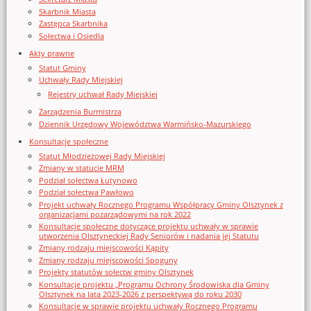
Skarbnik Miasta
Zastępca Skarbnika
Sołectwa i Osiedla
Akty prawne
Statut Gminy
Uchwały Rady Miejskiej
Rejestry uchwał Rady Miejskiej
Zarządzenia Burmistrza
Dziennik Urzędowy Województwa Warmińsko-Mazurskiego
Konsultacje społeczne
Statut Młodzieżowej Rady Miejskiej
Zmiany w statucie MRM
Podział sołectwa Łutynowo
Podział sołectwa Pawłowo
Projekt uchwały Rocznego Programu Współpracy Gminy Olsztynek z
organizacjami pozarządowymi na rok 2022
Konsultacje społeczne dotyczące projektu uchwały w sprawie
utworzenia Olsztyneckiej Rady Seniorów i nadania jej Statutu
Zmiany rodzaju miejscowości Kąpity
Zmiany rodzaju miejscowości Spoguny
Projekty statutów sołectw gminy Olsztynek
Konsultacje projektu „Programu Ochrony Środowiska dla Gminy
Olsztynek na lata 2023-2026 z perspektywą do roku 2030
Konsultacje w sprawie projektu uchwały Rocznego Programu