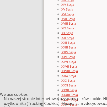
XIV Sesja
XV Sesja
XVI Sesja
XVII Sesja
XVIII Sesja
XIX Sesja
XX Sesja
XXI Sesja
XXII Sesja
XXIII Sesja
XXIV Sesja
XXV Sesja
XXVI Sesja
XXVII Sesja
XXVIII Sesja
XXIX Sesja
XXX Sesja
XXXI Sesja
XXXII Sesja
We use cookies
XXXIII Sesja
Na naszej stronie internetowej używamy plików cookie. N
XXXIV Sesja
użytkownika (Tracking Cookies). Możesz sam zdecydować, c
XXXV Sesja