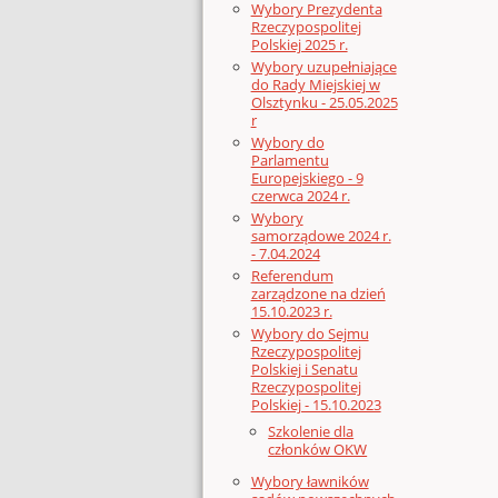
Wybory Prezydenta
Rzeczypospolitej
Polskiej 2025 r.
Wybory uzupełniające
do Rady Miejskiej w
Olsztynku - 25.05.2025
r
Wybory do
Parlamentu
Europejskiego - 9
czerwca 2024 r.
Wybory
samorządowe 2024 r.
- 7.04.2024
Referendum
zarządzone na dzień
15.10.2023 r.
Wybory do Sejmu
Rzeczypospolitej
Polskiej i Senatu
Rzeczypospolitej
Polskiej - 15.10.2023
Szkolenie dla
członków OKW
Wybory ławników