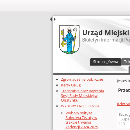
UDOSTĘPNIJ
Urząd Miejski
Biuletyn Informacji Pu
Menu główne
Strona główna
Tel
Dodatkowe zasoby (lewa kolumn
Zgromadzenia publiczne
Głównej 
Jesteś 
Karty Usług
Przet
Transmisja oraz nagrania
Sesji Rady Miejskiej w
Olsztynku
dzierza
WYBORY I REFERENDA
Wybory sołtysa
Szcze
Sołectwa Zezuty w
Supe
trakcie trwania
1131
kadencji 2024-2029