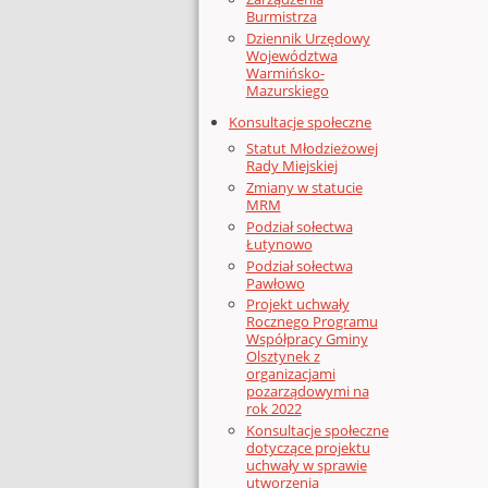
Burmistrza
Dziennik Urzędowy
Województwa
Warmińsko-
Mazurskiego
Konsultacje społeczne
Statut Młodzieżowej
Rady Miejskiej
Zmiany w statucie
MRM
Podział sołectwa
Łutynowo
Podział sołectwa
Pawłowo
Projekt uchwały
Rocznego Programu
Współpracy Gminy
Olsztynek z
organizacjami
pozarządowymi na
rok 2022
Konsultacje społeczne
dotyczące projektu
uchwały w sprawie
utworzenia