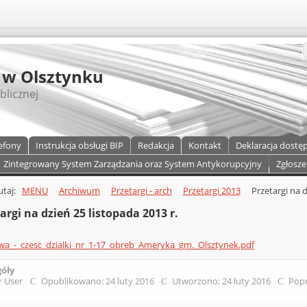
S
 w Olsztynku
blicznej
efony
Instrukcja obsługi BIP
Redakcja
Kontakt
Deklaracja dostę
Zintegrowany System Zarządzania oraz System Antykorupcyjny
Zgłosze
a)
zawartości
tutaj:
MENU
Archiwum
Przetargi - arch
Przetargi 2013
Przetargi na d
argi na dzień 25 listopada 2013 r.
wa_-_czesc_dzialki_nr_1-17_obreb_Ameryka_gm._Olsztynek.pdf
góły
r User
Opublikowano: 24 luty 2016
Utworzono: 24 luty 2016
Popr