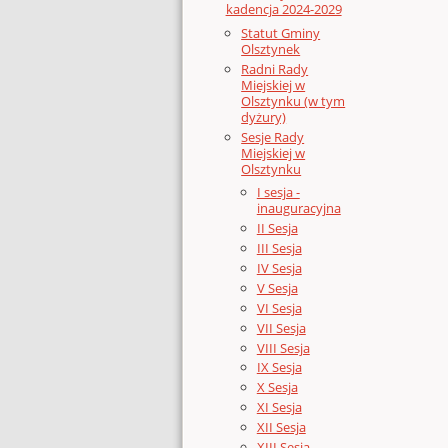
kadencja 2024-2029
Statut Gminy
Olsztynek
Radni Rady
Miejskiej w
Olsztynku (w tym
dyżury)
Sesje Rady
Miejskiej w
Olsztynku
I sesja -
inauguracyjna
II Sesja
III Sesja
IV Sesja
V Sesja
VI Sesja
VII Sesja
VIII Sesja
IX Sesja
X Sesja
XI Sesja
XII Sesja
XIII Sesja