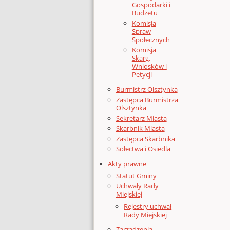
Gospodarki i
Budżetu
Komisja
Spraw
Społecznych
Komisja
Skarg,
Wniosków i
Petycji
Burmistrz Olsztynka
Zastępca Burmistrza
Olsztynka
Sekretarz Miasta
Skarbnik Miasta
Zastępca Skarbnika
Sołectwa i Osiedla
Akty prawne
Statut Gminy
Uchwały Rady
Miejskiej
Rejestry uchwał
Rady Miejskiej
Zarządzenia