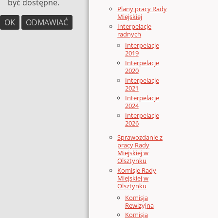
być dostępne.
Plany pracy Rady
Miejskiej
OK
ODMAWIAĆ
Interpelacje
radnych
Interpelacje
2019
Interpelacje
2020
Interpelacje
2021
Interpelacje
2024
Interpelacje
2026
Sprawozdanie z
pracy Rady
Miejskiej w
Olsztynku
Komisje Rady
Miejskiej w
Olsztynku
Komisja
Rewizyjna
Komisja