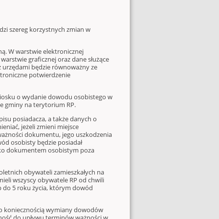
dzi szereg korzystnych zmian w
. W warstwie elektronicznej
 warstwie graficznej oraz dane służące
h z urzędami będzie równoważny ze
troniczne potwierdzenie
osku o wydanie dowodu osobistego w
e gminy na terytorium RP.
su posiadacza, a także danych o
niać, jeżeli zmieni miejsce
ważności dokumentu, jego uszkodzenia
ód osobisty będzie posiadał
 jako dokumentem osobistym poza
etnich obywateli zamieszkałych na
ieli wszyscy obywatele RP od chwili
 do 5 roku życia, którym dowód
o koniecznością wymiany dowodów
żność do upływu terminów ważności w