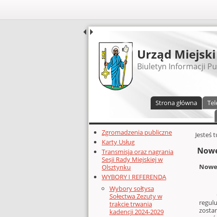
UDOSTĘPNIJ
Urząd Miejski
Biuletyn Informacji Pu
Menu główne
Strona główna
Tel
Dodatkowe zasoby (lewa kolumn
Zgromadzenia publiczne
Głównej 
Jesteś 
Karty Usług
Nowe
Transmisja oraz nagrania
Sesji Rady Miejskiej w
Nowe 
Olsztynku
WYBORY I REFERENDA
Wybory sołtysa
Obecn
Sołectwa Zezuty w
regulu
trakcie trwania
zostan
kadencji 2024-2029