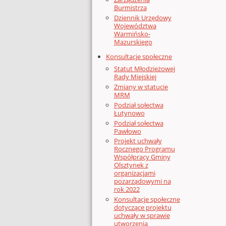
Burmistrza
Dziennik Urzędowy
Województwa
Warmińsko-
Mazurskiego
Konsultacje społeczne
Statut Młodzieżowej
Rady Miejskiej
Zmiany w statucie
MRM
Podział sołectwa
Łutynowo
Podział sołectwa
Pawłowo
Projekt uchwały
Rocznego Programu
Współpracy Gminy
Olsztynek z
organizacjami
pozarządowymi na
rok 2022
Konsultacje społeczne
dotyczące projektu
uchwały w sprawie
utworzenia