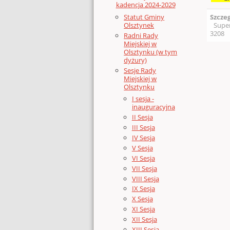
kadencja 2024-2029
Statut Gminy
Szcze
Olsztynek
Supe
3208
Radni Rady
Miejskiej w
Olsztynku (w tym
dyżury)
Sesje Rady
Miejskiej w
Olsztynku
I sesja -
inauguracyjna
II Sesja
III Sesja
IV Sesja
V Sesja
VI Sesja
VII Sesja
VIII Sesja
IX Sesja
X Sesja
XI Sesja
XII Sesja
XIII Sesja