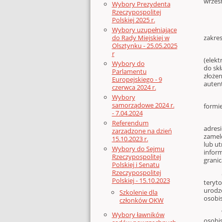
wrześn
Wybory Prezydenta
Rzeczypospolitej
Polskiej 2025 r.
U
Wybory uzupełniające
zakre
do Rady Miejskiej w
Olsztynku - 25.05.2025
Nowy 
r
(elekt
Wybory do
do sk
Parlamentu
złoże
Europejskiego - 9
auten
czerwca 2024 r.
Wybory
Ponad
samorządowe 2024 r.
formi
- 7.04.2024
Nowy 
Referendum
adresi
zarządzone na dzień
zamel
15.10.2023 r.
lub u
Wybory do Sejmu
infor
Rzeczypospolitej
granic
Polskiej i Senatu
Rzeczypospolitej
Obowi
Polskiej - 15.10.2023
teryt
urodz
Szkolenie dla
osobis
członków OKW
Wejśc
Wybory ławników
osobi