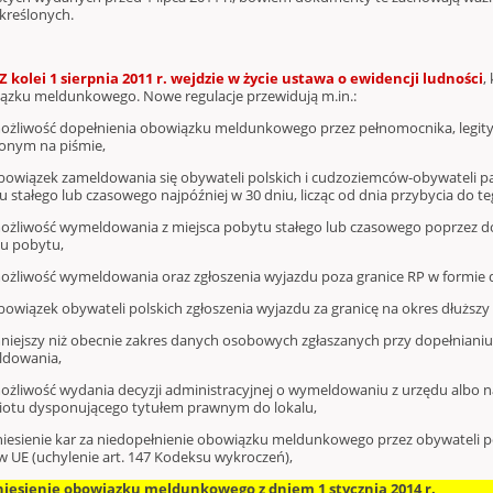
określonych.
Z kolei
1 sierpnia 2011 r.
wejdzie w życie
ustawa o ewidencji ludności
,
ązku meldunkowego. Nowe regulacje przewidują m.in.:
liwość dopełnienia obowiązku meldunkowego przez pełnomocnika, legit
lonym na piśmie,
wiązek zameldowania się obywateli polskich i cudzoziemców-obywateli pań
 stałego lub czasowego najpóźniej w 30 dniu, licząc od dnia przybycia do te
liwość wymeldowania z miejsca pobytu stałego lub czasowego poprzez
cu pobytu,
liwość wymeldowania oraz zgłoszenia wyjazdu poza granice RP w formie 
wiązek obywateli polskich zgłoszenia wyjazdu za granicę na okres dłuższy n
ejszy niż obecnie zakres danych osobowych zgłaszanych przy dopełniani
dowania,
liwość wydania decyzji administracyjnej o wymeldowaniu z urzędu albo na 
otu dysponującego tytułem prawnym do lokalu,
esienie kar za niedopełnienie obowiązku meldunkowego przez obywateli p
w UE (uchylenie art. 147 Kodeksu wykroczeń),
niesienie obowiązku meldunkowego z dniem 1 stycznia 2014 r.