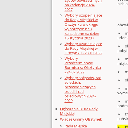
sądów powszechnych
nich 
na kadencję 2024-
2027
Wybory uzupełniające
do Rady Miejskiej w
Olsztynku w okręgu
obowi
wyborczym nr 3
➢ moż
zarządzone na dzień
udzie
15 stycznia 2023 r.
Wybory uzupełniające
➢ obo
do Rady Miejskiej w
pobytu
Olsztynku - 23.10.2022
Wybory
➢ moż
Przedterminowe
miejs
Burmistrza Olsztynka
➢ moż
- 24.07.2022
Wybory sołtysów, rad
➢ obo
sołeckich,
przewodniczących
➢ mni
osiedli i rad
wymel
osiedlowych 2024-
2029
➢ moż
podmi
Ogłoszenia Biura Rady
Miejskiej
➢ zni
państ
Władze Gminy Olsztynek
Rada Miejska
➢
z