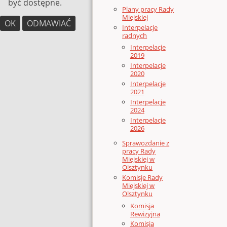
być dostępne.
Plany pracy Rady
Miejskiej
OK
ODMAWIAĆ
Interpelacje
radnych
Interpelacje
2019
Interpelacje
2020
Interpelacje
2021
Interpelacje
2024
Interpelacje
2026
Sprawozdanie z
pracy Rady
Miejskiej w
Olsztynku
Komisje Rady
Miejskiej w
Olsztynku
Komisja
Rewizyjna
Komisja