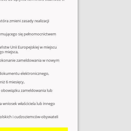
 która zmieni zasady realizacji
ymującego się pełnomocnictwem
stw Unii Europejskiej w miejscu
go miejsca,
 dokonanie zameldowania w nowym
dokumentu elektronicznego,
iż 6 miesięcy,
u obowiązku zameldowania lub
wniosek właściciela lub innego
olskich i cudzoziemców-obywateli