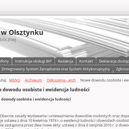
S
 w Olsztynku
blicznej
efony
Instrukcja obsługi BIP
Redakcja
Kontakt
Deklaracja dostę
Zintegrowany System Zarządzania oraz System Antykorupcyjny
Zgłosze
a)
zawartości
tutaj:
MENU
Archiwum
Ogłoszenia - arch
Nowe dowodu osobiste i ewi
 dowodu osobiste i ewidencja ludności
dowody osobiste i ewidencja ludności
ie zasady wydawania i unieważniania dowodów osobistych oraz dope
je ustawa z dnia 10 kwietnia 1974 r. o ewidencji ludności i dowodach osobi
ie zastąpiona przez dwa nowe akty: ustawę z dnia 6 sierpnia 2010 r. o dowo