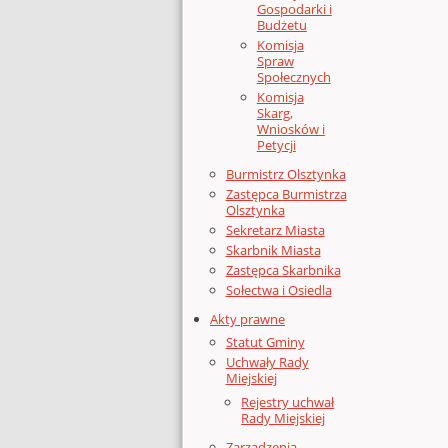
Gospodarki i
Budżetu
Komisja
Spraw
Społecznych
Komisja
Skarg,
Wniosków i
Petycji
Burmistrz Olsztynka
Zastępca Burmistrza
Olsztynka
Sekretarz Miasta
Skarbnik Miasta
Zastępca Skarbnika
Sołectwa i Osiedla
Akty prawne
Statut Gminy
Uchwały Rady
Miejskiej
Rejestry uchwał
Rady Miejskiej
Zarządzenia