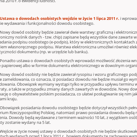
ia 2010 r. o ewidencji ludności.
stawa o dowodach osobistych
wejdzie w życie
1 lipca 2011 r.
i wprowa
sie wydawania i funkcjonalności dowodu osobistego.
dowód osobisty będzie zawierał dwie warstwy: graficzną i elektroniczną
roniczny nośnik danych - tzw. chip) zapisane będą wszystkie dane zawarte w
ładania podpisu osobistego (e-podpis), który w elektronicznych kontaktac
niem własnoręcznego podpisu. Warstwa elektroniczna umożliwi również elek
tyczności dokumentu (np. w urzędzie lub banku).
to ustawa o dowodach osobistych wprowadzi możliwość złożenia wni
e papierowej albo w formie dokumentu elektronicznego w dowolnym organi
dowód osobisty nie będzie zawierał rysopisu i wzoru graficznego podpi
e zameldowania, co oznacza, iż posiadacz dowodu nie będzie musiał go wymie
dowania. Obowiązek wymiany wystąpi tylko w przypadku upływu terminu 
traty, a także w przypadku zmiany danych zawartych w dowodzie. Nowy dow
mację o obywatelstwie polskim posiadacza, co ułatwi posługiwanie się nim
ami kraju.
ązek posiadania dowodu osobistego będzie dotyczył wszystkich pełnol
orium Rzeczypospolitej Polskiej, natomiast prawo posiadania dowodu będą m
enia. Dowody będą wydawane z terminem ważności 10 lat, z wyjątkiem osób
ty zostanie wydany na 5 lat.
ie w życie nowej ustawy o dowodach osobistych nie będzie skutkował
stych wydanych przed 1 lipca 2011 r., bowiem dokumenty te zachowają wa