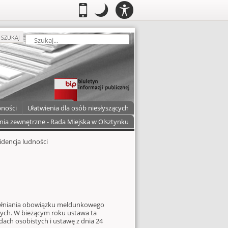
PANEL
.
Przełącz do wersji mobilnej
.
Tryb nocny: Ten tryb ustawia niski
.
Mobilny
Tryb
DOSTĘPNOŚCI
nocny
zukaj
SZUKAJ
pności
Ułatwienia dla osób niesłyszących
nia zewnętrzne - Rada Miejska w Olsztynku
dencja ludności
łniania obowiązku meldunkowego
stych. W bieżącym roku ustawa ta
dach osobistych i ustawę z dnia 24