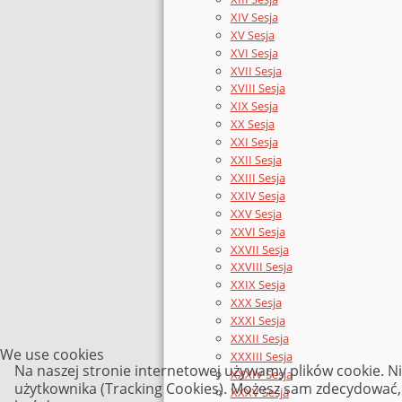
XIV Sesja
XV Sesja
XVI Sesja
XVII Sesja
XVIII Sesja
XIX Sesja
XX Sesja
XXI Sesja
XXII Sesja
XXIII Sesja
XXIV Sesja
XXV Sesja
XXVI Sesja
XXVII Sesja
XXVIII Sesja
XXIX Sesja
XXX Sesja
XXXI Sesja
XXXII Sesja
We use cookies
XXXIII Sesja
Na naszej stronie internetowej używamy plików cookie. N
XXXIV Sesja
użytkownika (Tracking Cookies). Możesz sam zdecydować, c
XXXV Sesja