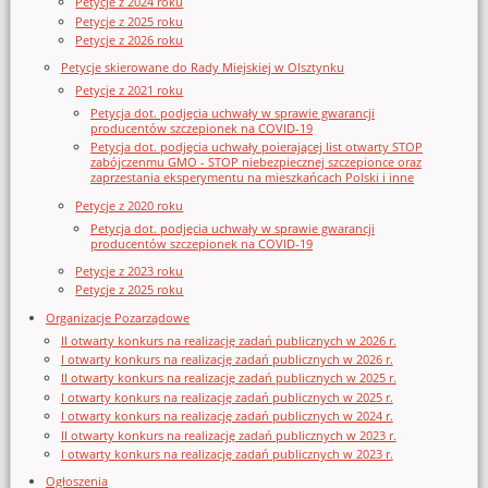
Petycje z 2024 roku
Petycje z 2025 roku
Petycje z 2026 roku
Petycje skierowane do Rady Miejskiej w Olsztynku
Petycje z 2021 roku
Petycja dot. podjęcia uchwały w sprawie gwarancji
producentów szczepionek na COVID-19
Petycja dot. podjęcia uchwały poierającej list otwarty STOP
zabójczenmu GMO - STOP niebezpiecznej szczepionce oraz
zaprzestania eksperymentu na mieszkańcach Polski i inne
Petycje z 2020 roku
Petycja dot. podjęcia uchwały w sprawie gwarancji
producentów szczepionek na COVID-19
Petycje z 2023 roku
Petycje z 2025 roku
Organizacje Pozarządowe
II otwarty konkurs na realizację zadań publicznych w 2026 r.
I otwarty konkurs na realizację zadań publicznych w 2026 r.
II otwarty konkurs na realizację zadań publicznych w 2025 r.
I otwarty konkurs na realizację zadań publicznych w 2025 r.
I otwarty konkurs na realizację zadań publicznych w 2024 r.
II otwarty konkurs na realizację zadań publicznych w 2023 r.
I otwarty konkurs na realizację zadań publicznych w 2023 r.
Ogłoszenia