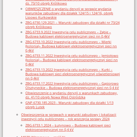
dz. 73/10 obręb Królikowo
OBWIESZCZENIE o wydaniu decyzji w sprawie wydania
warunków zabudowy dla działek 124/15 i 124/16, obręb
Lipowo Kurkowskie
ZBG.6730.129.2021 – Warunki zabudowy dla działki nr 73/24
obręb Królikowo
ZBG.6733.9.2022 Inwestycja celu publicznego – Ząbie –
Budowa kablowej elektroenergetycznej sieci nn 0,4kV
ZBG.6733.10.2022 Inwestycja celu publicznego – Mierki
(kolonia)– Budowa kablowej elektroenergetycznej sieci nn
0,4kV
ZBG.6733.11.2022 Inwestycja celu publicznego – Jemiołowo
(kolonia) – Budowa kablowej elektroenergetycznej sieci nn
0,4kV
ZBG.6733.13.2022 Inwestycja celu publicznego – Kurki –
Budowa kablowej sieci elektroenergetycznej oświetleniowej
nn 0,4kV
ZBG.6733.17.2022 Inwestycja celu publicznego – Gąsiorowo
Olsztyneckie – Budowa elektroenergetycznej sieci nn 0,4 kV
Obwieszczenie o wydaniu decyzji o warunkach zabudowy,
dz. 41/10 obręb Nowa Wieś Ostródzka
GNP.6730.185.2023 - Warunki zabudowy dla działki 1/13
obręb Lutek
Obwieszczenia w sprawach o warunki zabudowy i lokalizacji
inwestycji celu publicznego – rok wszczęcia sprawy 2024
ZBG.6733.1.2024 – Łutynowo – Budowa kablowej sieci
elektroenergetycznej nn 0,4 kV