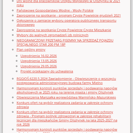
Dni wolne dla pracowników Urzędu Miejskiego w Olsztynku w 2021
roku
Państwowe Gospodarstwo Wodne - Wody Polskie
Zaproszenie na spotkanie - program Czyste Powietrze grudzień 2021
Ogłoszenie o zamiarze wyboru operatora publicznego transportu
zbiorowego
Zaproszenie na spotkania Czyste Powietrze Czyste Mieszkanie
Wybory do walnych zgromadzeń izb rolniczych
NIEOGRANICZONY PRZETARG PISEMNY NA SPRZEDAŻ POJAZDU
SPECJALNEGO STAR 200 PM 18P
Plan ogólny gminy
Uzgodnienia 16.02.2026
Uzgodnienia 13.05.2026
Uzgodnienia 29.05.2026
Projekt przekazany do uchwalenia
RGGIOŚ.6220.5.2024 Zawiadomienie - Obwieszczenie o wszczęciu
postępowania administracyjnego budowa farmy Mielno
Harmonogram kontroli punktów sprzedaży i podawania napojów
alkoholowych w 2025 roku na terenie miasta i gminy Olsztynek
Obwieszczenia Marszałka województwa Warmińsko-Mazurskiego
Konkurs ofert na wybór realizatora zadania w zakresie ochrony
zdrowia
Konkurs ofert na wybór realizatora zadania w zakresie ochrony
zdrowia - Program polityki zdrowotnej w zakresie rehabilitacji
leczniczej dla mieszkańców Gminy Olsztynek na lata 2025-2027 na
rok 2026
Harmonogram kontroli punktów sprzedaży i podawania napojów