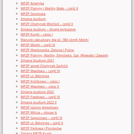
MPZP Ameryka
MPZP Platyny i Warlity Małe – część II
MPZP Sportowa
Zmiana studium
MPZP Olsztynek Wschód – część II
Zmiana studium – drugie wyłożenie
MPZP Kunki – czesc I
Warunki zabudowy dla dz. 380 obręb Mierki
MPZP Mierki – część III
MPZP Mierkowska, Zielona i Polna
MPZP Platyny, Warlity, Elgnówko, Gaj, Wigwałd i Zawady
Zmiana Studium 2021
MPZP węzeł Olsztynek Zachód
MPZP Waplewo – część IV
MPZP ul. Behringa
MPZP Królikowo – czesc I
MPZP Waplewo – czesc V
Zmiana studium 2022
MPZP Pawłowo – część III
Zmiana studium 2022 II
MPZP jezioro Jemiołowo
MPZP Wilcza – obszar A
MPZP Gąsiorowo – część III
MPZP ul. Behringa – część II
MPZP Perłowa i Pionierów
Zmiana MPZP Kunki