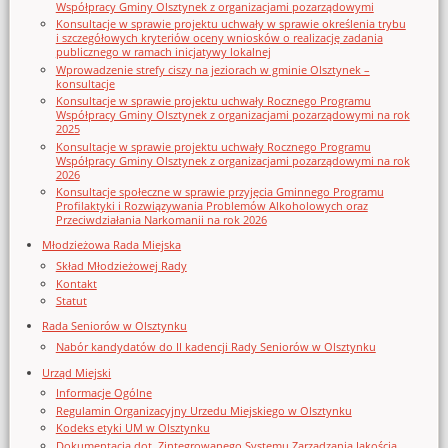
Współpracy Gminy Olsztynek z organizacjami pozarządowymi
Konsultacje w sprawie projektu uchwały w sprawie określenia trybu
i szczegółowych kryteriów oceny wniosków o realizację zadania
publicznego w ramach inicjatywy lokalnej
Wprowadzenie strefy ciszy na jeziorach w gminie Olsztynek –
konsultacje
Konsultacje w sprawie projektu uchwały Rocznego Programu
Współpracy Gminy Olsztynek z organizacjami pozarządowymi na rok
2025
Konsultacje w sprawie projektu uchwały Rocznego Programu
Współpracy Gminy Olsztynek z organizacjami pozarządowymi na rok
2026
Konsultacje społeczne w sprawie przyjęcia Gminnego Programu
Profilaktyki i Rozwiązywania Problemów Alkoholowych oraz
Przeciwdziałania Narkomanii na rok 2026
Młodzieżowa Rada Miejska
Skład Młodzieżowej Rady
Kontakt
Statut
Rada Seniorów w Olsztynku
Nabór kandydatów do II kadencji Rady Seniorów w Olsztynku
Urząd Miejski
Informacje Ogólne
Regulamin Organizacyjny Urzedu Miejskiego w Olsztynku
Kodeks etyki UM w Olsztynku
Dokumentacja dot. Zintegrowanego Systemu Zarządzania Jakością