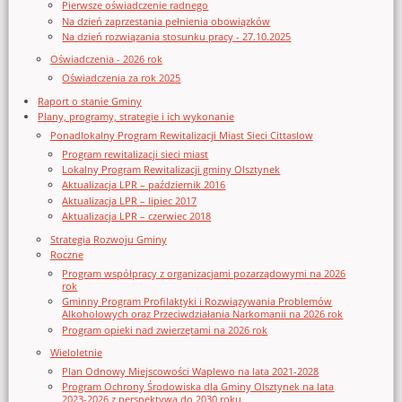
Pierwsze oświadczenie radnego
Na dzień zaprzestania pełnienia obowiązków
Na dzień rozwiązania stosunku pracy - 27.10.2025
Oświadczenia - 2026 rok
Oświadczenia za rok 2025
Raport o stanie Gminy
Plany, programy, strategie i ich wykonanie
Ponadlokalny Program Rewitalizacji Miast Sieci Cittaslow
Program rewitalizacji sieci miast
Lokalny Program Rewitalizacji gminy Olsztynek
Aktualizacja LPR – październik 2016
Aktualizacja LPR – lipiec 2017
Aktualizacja LPR – czerwiec 2018
Strategia Rozwoju Gminy
Roczne
Program współpracy z organizacjami pozarządowymi na 2026
rok
Gminny Program Profilaktyki i Rozwiązywania Problemów
Alkoholowych oraz Przeciwdziałania Narkomanii na 2026 rok
Program opieki nad zwierzętami na 2026 rok
Wieloletnie
Plan Odnowy Miejscowości Waplewo na lata 2021-2028
Program Ochrony Środowiska dla Gminy Olsztynek na lata
2023-2026 z perspektywą do 2030 roku