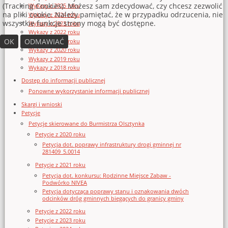
(Tracking Cookies). Możesz sam zdecydować, czy chcesz zezwolić
Wykazy z 2025 roku
na pliki cookie. Należy pamiętać, że w przypadku odrzucenia, nie
Wykazy z 2024 roku
wszystkie funkcje strony mogą być dostępne.
Wykazy z 2023 roku
Wykazy z 2022 roku
OK
ODMAWIAĆ
Wykazy z 2021 roku
Wykazy z 2020 roku
Wykazy z 2019 roku
Wykazy z 2018 roku
Dostęp do informacji publicznej
Ponowne wykorzystanie informacji publicznej
Skargi i wnioski
Petycje
Petycje skierowane do Burmistrza Olsztynka
Petycje z 2020 roku
Petycja dot. poprawy infrastruktury drogi gminnej nr
281409_5.0014
Petycje z 2021 roku
Petycja dot. konkursu: Rodzinne Miejsce Zabaw -
Podwórko NIVEA
Petycja dotycząca poprawy stanu i oznakowania dwóch
odcinków dróg gminnych biegących do granicy gminy
Petycje z 2022 roku
Petycje z 2023 roku