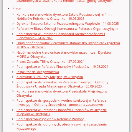
alkoholowych w 2026 roku na terenie miasta i gminy Olsztynek
Praca
Konkurs na stanowisko dyrektora Szkoły Podstawowej nr 1 im.
Noblistów Polskich w Olsztynku - 19.06.2026
Dyrektor Zespołu Szkolno-Przedszkolnego w Waplewie - 14.08.2025
Referent w Biurze Obsługi Interesanta w Referacie Organizacyjnym
Podinspektor w Referacie Gospodarki Nieruchomościami i
Planowania - 24.02.2025
Drugi nabór na wolne kierownicze stanowisko urzędnicze - Dyrektor
MOPS w Olsztynku
Nabór na wolne kierownicze stanowisko urzędnicze - Dyrektor
MOPS w Olsztynku
Prezes Zarządu TBS w Olsztynku - 27.09.2024
Podinspektor w Referacie Finansów i Podatków - 19.08.2024
Inspektor ds. drogownictwa
Kierownik Biura Rady Miejskiej w Olsztynku
Podinspektor ds. inwestycji w Referacie Inwestycji i Ochrony
Środowiska Urzędu Miejskiego w Olsztynku - 25.09.2023
Konkurs na stanowisko dyrektora Przedszkola Miejskiego w
Olsztynku
Podinspektor ds. gospodarki wodno-ściekowej w Referacie
Inwestycji i Ochrony Środowiska - umowa na zastępstwo
Podinspektor w Referacie Finansów i Podatków w Urzędzie
Miejskim w Olsztynku
Podinspektor/inspektor w Referacie Promocji
Podinspektor ds. obronnych, obrony cywilnej i zarządzania
kryzysowego