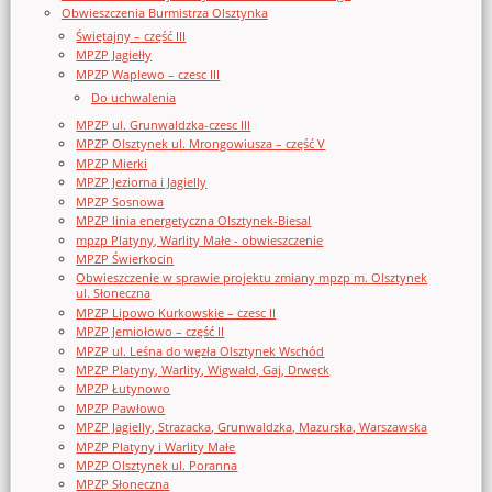
Obwieszczenia Burmistrza Olsztynka
Świętajny – część III
MPZP Jagiełły
MPZP Waplewo – czesc III
Do uchwalenia
MPZP ul. Grunwaldzka-czesc III
MPZP Olsztynek ul. Mrongowiusza – część V
MPZP Mierki
MPZP Jeziorna i Jagielly
MPZP Sosnowa
MPZP linia energetyczna Olsztynek-Biesal
mpzp Platyny, Warlity Małe - obwieszczenie
MPZP Świerkocin
Obwieszczenie w sprawie projektu zmiany mpzp m. Olsztynek
ul. Słoneczna
MPZP Lipowo Kurkowskie – czesc II
MPZP Jemiołowo – część II
MPZP ul. Leśna do węzła Olsztynek Wschód
MPZP Platyny, Warlity, Wigwałd, Gaj, Drwęck
MPZP Łutynowo
MPZP Pawłowo
MPZP Jagielly, Strazacka, Grunwaldzka, Mazurska, Warszawska
MPZP Platyny i Warlity Małe
MPZP Olsztynek ul. Poranna
MPZP Słoneczna