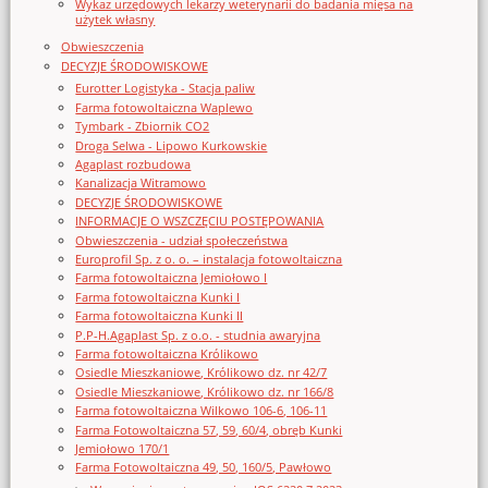
Wykaz urzędowych lekarzy weterynarii do badania mięsa na
użytek własny
Obwieszczenia
DECYZJE ŚRODOWISKOWE
Eurotter Logistyka - Stacja paliw
Farma fotowoltaiczna Waplewo
Tymbark - Zbiornik CO2
Droga Selwa - Lipowo Kurkowskie
Agaplast rozbudowa
Kanalizacja Witramowo
DECYZJE ŚRODOWISKOWE
INFORMACJE O WSZCZĘCIU POSTĘPOWANIA
Obwieszczenia - udział społeczeństwa
Europrofil Sp. z o. o. – instalacja fotowoltaiczna
Farma fotowoltaiczna Jemiołowo I
Farma fotowoltaiczna Kunki I
Farma fotowoltaiczna Kunki II
P.P-H.Agaplast Sp. z o.o. - studnia awaryjna
Farma fotowoltaiczna Królikowo
Osiedle Mieszkaniowe, Królikowo dz. nr 42/7
Osiedle Mieszkaniowe, Królikowo dz. nr 166/8
Farma fotowoltaiczna Wilkowo 106-6, 106-11
Farma Fotowoltaiczna 57, 59, 60/4, obręb Kunki
Jemiołowo 170/1
Farma Fotowoltaiczna 49, 50, 160/5, Pawłowo