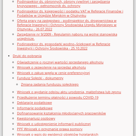
Podinspektor ds. obronnych, obrony cywilnej i zarządzania
kryzysowego - pełnomocnik ds. ochrony
Podinspektor ds. księgowości i podatku VAT w Referacie Finansów i
Podatków w Urzędzie Miejskim w Olsztynku
Oferta pracy na zastępstwo - podinspektor ds. drogownictwa w
Referacie Inwestycji i Ochrony Środowiska Urzędu Miejskiego w
Olsztynku - 26.07.2022
Zarządzenie nr 9/2009 - Regulamin naboru na wolne stanowiska
urzędnicze.
Podinspektor ds. gospodarki wodno–ściekowej w Referacie
Inwestycji i Ochrony Środowiska - 25.10.2022
Druki do pobrania
Oświadczenie o rocznej wartości sprzedanego alkoholu
Wniosek o zezwolenie na sprzedaz alkoholu
Wniosek o zakup węgla w cenie preferencyjnej
Fundusz Sołecki - dokumenty
Zmiana zadania funduszu sołeckiego
Wniosek o wydanie odpisu aktu urodzenia, małżeństwa lub zgonu
Przedłużenie terminu płatności z powodu COVID-19
Deklaracje podatkowe
Informacje podatkowe
Dofinansowanie kształcenia młodocianych pracowników
Kwestonariusz osobowy
Wniosek o udostępnienie informacji publicznej
PPF Wniosek o przyznanie prawa pomocy
Wniosek o wpis do ewidencji obiektów hotelarskich