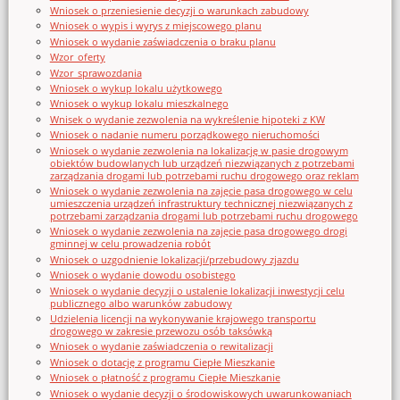
Wniosek o przeniesienie decyzji o warunkach zabudowy
Wniosek o wypis i wyrys z miejscowego planu
Wniosek o wydanie zaświadczenia o braku planu
Wzor_oferty
Wzor_sprawozdania
Wniosek o wykup lokalu użytkowego
Wniosek o wykup lokalu mieszkalnego
Wnisek o wydanie zezwolenia na wykreślenie hipoteki z KW
Wniosek o nadanie numeru porządkowego nieruchomości
Wniosek o wydanie zezwolenia na lokalizację w pasie drogowym
obiektów budowlanych lub urządzeń niezwiązanych z potrzebami
zarządzania drogami lub potrzebami ruchu drogowego oraz reklam
Wniosek o wydanie zezwolenia na zajęcie pasa drogowego w celu
umieszczenia urządzeń infrastruktury technicznej niezwiązanych z
potrzebami zarządzania drogami lub potrzebami ruchu drogowego
Wniosek o wydanie zezwolenia na zajęcie pasa drogowego drogi
gminnej w celu prowadzenia robót
Wniosek o uzgodnienie lokalizacji/przebudowy zjazdu
Wniosek o wydanie dowodu osobistego
Wniosek o wydanie decyzji o ustalenie lokalizacji inwestycji celu
publicznego albo warunków zabudowy
Udzielenia licencji na wykonywanie krajowego transportu
drogowego w zakresie przewozu osób taksówką
Wniosek o wydanie zaświadczenia o rewitalizacji
Wniosek o dotację z programu Ciepłe Mieszkanie
Wniosek o płatność z programu Ciepłe Mieszkanie
Wniosek o wydanie decyzji o środowiskowych uwarunkowaniach