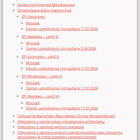
Społeczna Inicjatywa Mieszkaniowa
Zintegrowane plany inwestycyjne
ZPI Gąsiorowo
Wniosek
Opinie, uzgodnienia i konsultacje 17.07.2026
ZPI Waplewo – część VI
Wniosek
Opinie, uzgodnienia i konsultacje 5.06.2026
ZPI Łutynowo – część II
Wniosek
Opinie, uzgodnienia i konsultacje 17.07.2026
ZPI Witramowo – część VI
Wniosek
Opinie, uzgodnienia i konsultacje 17.07.2026
ZPI Waplewo – część VII
Wniosek
Opinie, uzgodnienia i konsultacje 17.07.2026
Ogłoszenia Warmińsko-Mazurskiego Urzędu Wojewódzkiego
Ogłoszenie o najmie lokalu mieszkalnego w Elgnówku
Ogłoszenie o zamiarze wyboru operatora
Ogłoszenie o zamiarze wyboru operatora publicznego transportu
zbiorowego w trybie przetargu nieograniczonego