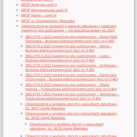
MPZP Ameryka-część II
MPZP Mrongowiusza-część VI
MPZP Mierki – część IV
MPZP ul. Grunwaldzka i Mazurska
Obwieszczenia w sprawach o warunki zabudowy i lokalizacji
inwestycji celu publicznego – rok wszczęcia sprawy do 2023
ZBG.6733.1.2022 Inwestycja celu publicznego – Nowa Wieś
Ostródzka – Budowa elektroenergetycznej sieci nn 0,4kV
ZBG.6733.2.2022 Inwestycja celu publicznego – Mańki –
Budowa elektroenergetycznej sieci nn 0,4kV
ZBG.6733.3.2022 Inwestycja celu publicznego – Lutek –
Budowa elektroenergetycznej sieci nn 0,4kV
ZBG.6733.4.2022 Inwestycja celu publicznego – Królikowo –
Budowa elektroenergetycznej sieci nn 0,4kV
ZBG.6733.5.2022 Inwestycja celu publicznego – Gąsiorowo
Olsztyneckie – Budowa elektroenergetycznej sieci nn 0,4kV
ZBG.6733.6.2022 Inwestycja celu publicznego – Mierki
kolonia – Przebudowa elektroenergetycznej sieci nn 0,4kV
ZBG.6733.7.2022 Inwestycja celu publicznego – Jemiołowo –
Przebudowa elektroenergetycznej sieci nn 0,4kV
Obwieszczenie o wydaniu decyzji o warunkach zabudowy,
dz. 36/27 obręb Waplewo
Obwieszczenie o wydaniu decyzji o warunkach zabudowy,
dz. 36/26 obręb Waplewo
Obwieszczenie o wydaniu decyzji o warunkach
zabudowy, dz. 36/26 obręb Waplewo
Obwieszczenie o wydaniu decyzji o warunkach zabudowy,