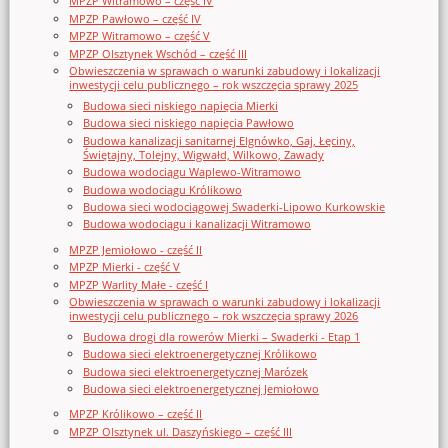
MPZP Witramowo – część IV
MPZP Pawłowo – część IV
MPZP Witramowo – część V
MPZP Olsztynek Wschód – część III
Obwieszczenia w sprawach o warunki zabudowy i lokalizacji
inwestycji celu publicznego – rok wszczęcia sprawy 2025
Budowa sieci niskiego napięcia Mierki
Budowa sieci niskiego napięcia Pawłowo
Budowa kanalizacji sanitarnej Elgnówko, Gaj, Łęciny,
Świętajny, Tolejny, Wigwałd, Wilkowo, Zawady
Budowa wodociągu Waplewo-Witramowo
Budowa wodociągu Królikowo
Budowa sieci wodociągowej Swaderki-Lipowo Kurkowskie
Budowa wodociągu i kanalizacji Witramowo
MPZP Jemiołowo - część II
MPZP Mierki - część V
MPZP Warlity Małe - część I
Obwieszczenia w sprawach o warunki zabudowy i lokalizacji
inwestycji celu publicznego – rok wszczęcia sprawy 2026
Budowa drogi dla rowerów Mierki – Swaderki - Etap 1
Budowa sieci elektroenergetycznej Królikowo
Budowa sieci elektroenergetycznej Marózek
Budowa sieci elektroenergetycznej Jemiołowo
MPZP Królikowo – część II
MPZP Olsztynek ul. Daszyńskiego – część III