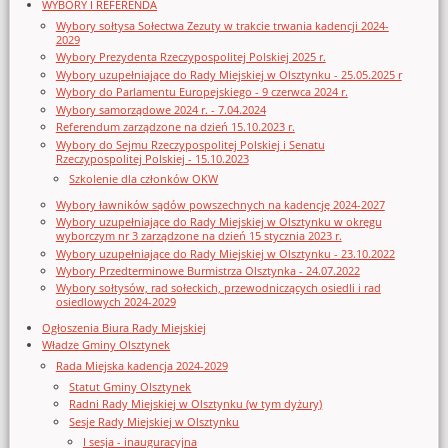
WYBORY I REFERENDA
Wybory sołtysa Sołectwa Zezuty w trakcie trwania kadencji 2024-
2029
Wybory Prezydenta Rzeczypospolitej Polskiej 2025 r.
Wybory uzupełniające do Rady Miejskiej w Olsztynku - 25.05.2025 r
Wybory do Parlamentu Europejskiego - 9 czerwca 2024 r.
Wybory samorządowe 2024 r. - 7.04.2024
Referendum zarządzone na dzień 15.10.2023 r.
Wybory do Sejmu Rzeczypospolitej Polskiej i Senatu
Rzeczypospolitej Polskiej - 15.10.2023
Szkolenie dla członków OKW
Wybory ławników sądów powszechnych na kadencję 2024-2027
Wybory uzupełniające do Rady Miejskiej w Olsztynku w okręgu
wyborczym nr 3 zarządzone na dzień 15 stycznia 2023 r.
Wybory uzupełniające do Rady Miejskiej w Olsztynku - 23.10.2022
Wybory Przedterminowe Burmistrza Olsztynka - 24.07.2022
Wybory sołtysów, rad sołeckich, przewodniczących osiedli i rad
osiedlowych 2024-2029
Ogłoszenia Biura Rady Miejskiej
Władze Gminy Olsztynek
Rada Miejska kadencja 2024-2029
Statut Gminy Olsztynek
Radni Rady Miejskiej w Olsztynku (w tym dyżury)
Sesje Rady Miejskiej w Olsztynku
I sesja - inauguracyjna