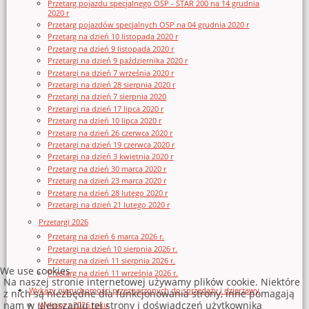
Przetarg pojazdu specjalnego OSP - STAR 200 na 14 grudnia
2020 r
Przetarg pojazdów specjalnych OSP na 04 grudnia 2020 r
Przetarg na dzień 10 listopada 2020 r
Przetarg na dzień 9 listopada 2020 r
Przetargi na dzień 9 października 2020 r
Przetargi na dzień 7 września 2020 r
Przetargi na dzień 28 sierpnia 2020 r
Przetargi na dzień 7 sierpnia 2020
Przetargi na dzień 17 lipca 2020 r
Przetarg na dzień 10 lipca 2020 r
Przetarg na dzień 26 czerwca 2020 r
Przetargi na dzień 19 czerwca 2020 r
Przetargi na dzień 3 kwietnia 2020 r
Przetarg na dzień 30 marca 2020 r
Przetarg na dzień 23 marca 2020 r
Przetarg na dzień 28 lutego 2020 r
Przetargi na dzień 21 lutego 2020 r
Przetargi 2026
Przetarg na dzień 6 marca 2026 r.
Przetargi na dzień 10 sierpnia 2026 r.
Przetarg na dzień 11 sierpnia 2026 r.
We use cookies
Przetarg na dzień 11 września 2026 r.
Na naszej stronie internetowej używamy plików cookie. Niektóre
Wykazy nieruchomości przeznaczonych do sprzedaży i dzierżawy
z nich są niezbędne dla funkcjonowania strony, inne pomagają
nam w ulepszaniu tej strony i doświadczeń użytkownika
Wykazy z 2026 roku