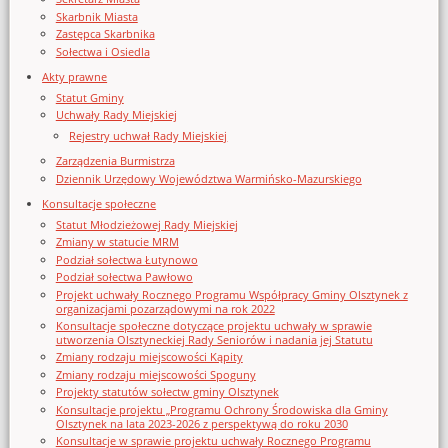
Skarbnik Miasta
Zastępca Skarbnika
Sołectwa i Osiedla
Akty prawne
Statut Gminy
Uchwały Rady Miejskiej
Rejestry uchwał Rady Miejskiej
Zarządzenia Burmistrza
Dziennik Urzędowy Województwa Warmińsko-Mazurskiego
Konsultacje społeczne
Statut Młodzieżowej Rady Miejskiej
Zmiany w statucie MRM
Podział sołectwa Łutynowo
Podział sołectwa Pawłowo
Projekt uchwały Rocznego Programu Współpracy Gminy Olsztynek z
organizacjami pozarządowymi na rok 2022
Konsultacje społeczne dotyczące projektu uchwały w sprawie
utworzenia Olsztyneckiej Rady Seniorów i nadania jej Statutu
Zmiany rodzaju miejscowości Kąpity
Zmiany rodzaju miejscowości Spoguny
Projekty statutów sołectw gminy Olsztynek
Konsultacje projektu „Programu Ochrony Środowiska dla Gminy
Olsztynek na lata 2023-2026 z perspektywą do roku 2030
Konsultacje w sprawie projektu uchwały Rocznego Programu