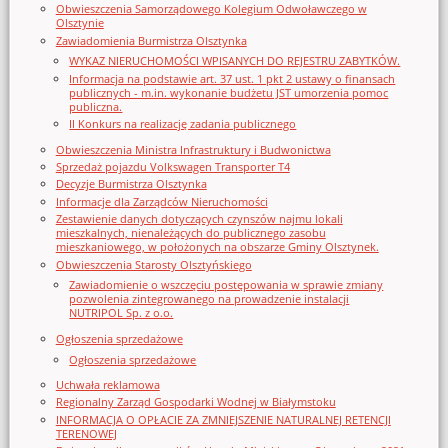
Obwieszczenia Samorządowego Kolegium Odwoławczego w
Olsztynie
Zawiadomienia Burmistrza Olsztynka
WYKAZ NIERUCHOMOŚCI WPISANYCH DO REJESTRU ZABYTKÓW.
Informacja na podstawie art. 37 ust. 1 pkt 2 ustawy o finansach
publicznych - m.in. wykonanie budżetu JST umorzenia pomoc
publiczna.
II Konkurs na realizację zadania publicznego
Obwieszczenia Ministra Infrastruktury i Budwonictwa
Sprzedaż pojazdu Volkswagen Transporter T4
Decyzje Burmistrza Olsztynka
Informacje dla Zarządców Nieruchomości
Zestawienie danych dotyczących czynszów najmu lokali
mieszkalnych, nienależących do publicznego zasobu
mieszkaniowego, w położonych na obszarze Gminy Olsztynek.
Obwieszczenia Starosty Olsztyńskiego
Zawiadomienie o wszczęciu postępowania w sprawie zmiany
pozwolenia zintegrowanego na prowadzenie instalacji
NUTRIPOL Sp. z o.o.
Ogłoszenia sprzedażowe
Ogłoszenia sprzedażowe
Uchwała reklamowa
Regionalny Zarząd Gospodarki Wodnej w Białymstoku
INFORMACJA O OPŁACIE ZA ZMNIEJSZENIE NATURALNEJ RETENCJI
TERENOWEJ