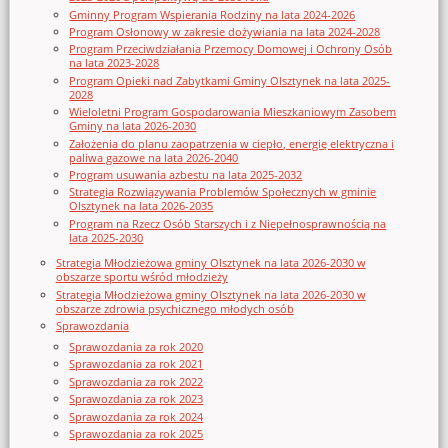
Gminny Program Wspierania Rodziny na lata 2024-2026
Program Osłonowy w zakresie dożywiania na lata 2024-2028
Program Przeciwdziałania Przemocy Domowej i Ochrony Osób
na lata 2023-2028
Program Opieki nad Zabytkami Gminy Olsztynek na lata 2025-
2028
Wieloletni Program Gospodarowania Mieszkaniowym Zasobem
Gminy na lata 2026-2030
Założenia do planu zaopatrzenia w ciepło, energię elektryczna i
paliwa gazowe na lata 2026-2040
Program usuwania azbestu na lata 2025-2032
Strategia Rozwiązywania Problemów Społecznych w gminie
Olsztynek na lata 2026-2035
Program na Rzecz Osób Starszych i z Niepełnosprawnością na
lata 2025-2030
Strategia Młodzieżowa gminy Olsztynek na lata 2026-2030 w
obszarze sportu wśród młodzieży
Strategia Młodzieżowa gminy Olsztynek na lata 2026-2030 w
obszarze zdrowia psychicznego młodych osób
Sprawozdania
Sprawozdania za rok 2020
Sprawozdania za rok 2021
Sprawozdania za rok 2022
Sprawozdania za rok 2023
Sprawozdania za rok 2024
Sprawozdania za rok 2025