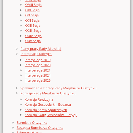
XXVIII Sesja
XXIX Sesja
XXX Sesja
XXXI Sesja
XXXII Sesja
XXXIII Sesja
XXXIV Sesja
XXXV Sesja
Plany pracy Rady Miejskiej
Interpelacje radnych
Interpelacje 2019
Interpelacje 2020
Interpelacje 2021
Interpelacje 2024
Interpelacje 2026
Sprawozdanie z pracy Rady Miejskiej w Olsztynku
Komisje Rady Miejskiej w Olsztynku
Komisja Rewizyjna
Komisja Gospodarki i Budżetu
Komisja Spraw Społecznych
Komisja Skarg, Wniosków i Petycji
Burmistrz Olsztynka
Zastępca Burmistrza Olsztynka
Sekretarz Miasta