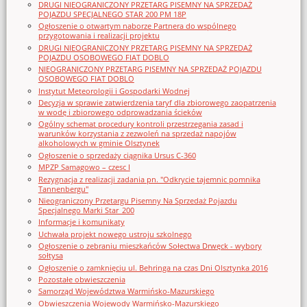
DRUGI NIEOGRANICZONY PRZETARG PISEMNY NA SPRZEDAŻ
POJAZDU SPECJALNEGO STAR 200 PM 18P
Ogłoszenie o otwartym naborze Partnera do wspólnego
przygotowania i realizacji projektu
DRUGI NIEOGRANICZONY PRZETARG PISEMNY NA SPRZEDAŻ
POJAZDU OSOBOWEGO FIAT DOBLO
NIEOGRANICZONY PRZETARG PISEMNY NA SPRZEDAŻ POJAZDU
OSOBOWEGO FIAT DOBLO
Instytut Meteorologii i Gospodarki Wodnej
Decyzja w sprawie zatwierdzenia taryf dla zbiorowego zaopatrzenia
w wodę i zbiorowego odprowadzania ścieków
Ogólny schemat procedury kontroli przestrzegania zasad i
warunków korzystania z zezwoleń na sprzedaż napojów
alkoholowych w gminie Olsztynek
Ogłoszenie o sprzedaży ciągnika Ursus C-360
MPZP Samagowo – czesc I
Rezygnacja z realizacji zadania pn. "Odkrycie tajemnic pomnika
Tannenbergu"
Nieograniczony Przetargu Pisemny Na Sprzedaż Pojazdu
Specjalnego Marki Star_200
Informacje i komunikaty
Uchwała projekt nowego ustroju szkolnego
Ogłoszenie o zebraniu mieszkańców Sołectwa Drwęck - wybory
sołtysa
Ogłoszenie o zamknięciu ul. Behringa na czas Dni Olsztynka 2016
Pozostałe obwieszczenia
Samorząd Województwa Warmińsko-Mazurskiego
Obwieszczenia Wojewody Warmińsko-Mazurskiego