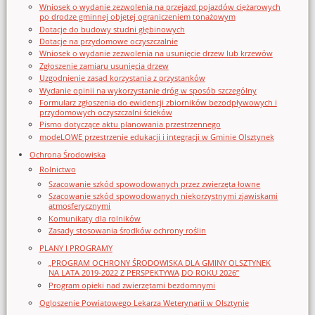
Wniosek o wydanie zezwolenia na przejazd pojazdów ciężarowych
po drodze gminnej objętej ograniczeniem tonażowym
Dotacje do budowy studni głębinowych
Dotacje na przydomowe oczyszczalnie
Wniosek o wydanie zezwolenia na usunięcie drzew lub krzewów
Zgłoszenie zamiaru usunięcia drzew
Uzgodnienie zasad korzystania z przystanków
Wydanie opinii na wykorzystanie dróg w sposób szczególny
Formularz zgłoszenia do ewidencji zbiorników bezodpływowych i
przydomowych oczyszczalni ścieków
Pismo dotyczące aktu planowania przestrzennego
modeLOWE przestrzenie edukacji i integracji w Gminie Olsztynek
Ochrona Środowiska
Rolnictwo
Szacowanie szkód spowodowanych przez zwierzęta łowne
Szacowanie szkód spowodowanych niekorzystnymi zjawiskami
atmosferycznymi
Komunikaty dla rolników
Zasady stosowania środków ochrony roślin
PLANY I PROGRAMY
„PROGRAM OCHRONY ŚRODOWISKA DLA GMINY OLSZTYNEK
NA LATA 2019-2022 Z PERSPEKTYWĄ DO ROKU 2026”
Program opieki nad zwierzętami bezdomnymi
Ogloszenie Powiatowego Lekarza Weterynarii w Olsztynie