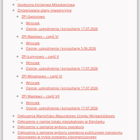
Społeczna Inicjatywa Mieszkaniowa
Zintegrowane plany inwestycyjne
ZPI Gąsiorowo
Wniosek
Opinie, uzgodnienia i konsultacje 17.07.2026
ZPI Waplewo – część VI
Wniosek
Opinie, uzgodnienia i konsultacje 5.06.2026
ZPI Łutynowo – część II
Wniosek
Opinie, uzgodnienia i konsultacje 17.07.2026
ZPI Witramowo – część VI
Wniosek
Opinie, uzgodnienia i konsultacje 17.07.2026
ZPI Waplewo – część VII
Wniosek
Opinie, uzgodnienia i konsultacje 17.07.2026
Ogłoszenia Warmińsko-Mazurskiego Urzędu Wojewódzkiego
Ogłoszenie o najmie lokalu mieszkalnego w Elgnówku
Ogłoszenie o zamiarze wyboru operatora
Ogłoszenie o zamiarze wyboru operatora publicznego transportu
zbiorowego w trybie przetargu nieograniczonego