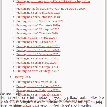
Przetarg pojazdu specjalnego OSP - STAR 200 na 14 grudnia
2020 r
Przetarg pojazdów specjalnych OSP na 04 grudnia 2020 r
Przetarg na dzień 10 listopada 2020 r
Przetarg na dzień 9 listopada 2020 r
Przetargi na dzień 9 października 2020 r
Przetargi na dzień 7 września 2020 r
Przetargi na dzień 28 sierpnia 2020 r
Przetargi na dzień 7 sierpnia 2020
Przetargi na dzień 17 lipca 2020 r
Przetarg na dzień 10 lipca 2020 r
Przetarg na dzień 26 czerwca 2020 r
Przetargi na dzień 19 czerwca 2020 r
Przetargi na dzień 3 kwietnia 2020 r
Przetarg na dzień 30 marca 2020 r
Przetarg na dzień 23 marca 2020 r
Przetarg na dzień 28 lutego 2020 r
Przetargi na dzień 21 lutego 2020 r
Przetargi 2026
Przetarg na dzień 6 marca 2026 r.
Przetargi na dzień 10 sierpnia 2026 r.
Przetarg na dzień 11 sierpnia 2026 r.
We use cookies
Przetarg na dzień 11 września 2026 r.
Na naszej stronie internetowej używamy plików cookie. Niektóre
Wykazy nieruchomości przeznaczonych do sprzedaży i dzierżawy
z nich są niezbędne dla funkcjonowania strony, inne pomagają
nam w ulepszaniu tej strony i doświadczeń użytkownika
Wykazy z 2026 roku