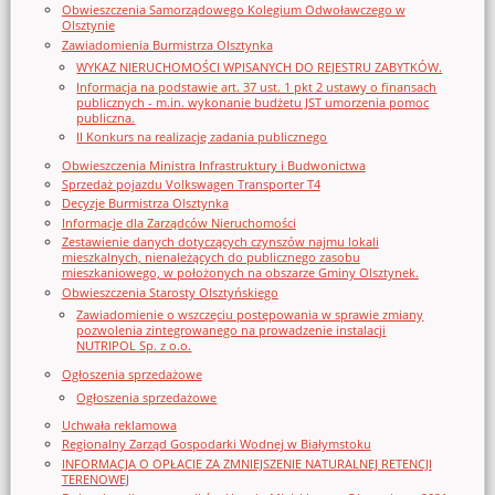
Obwieszczenia Samorządowego Kolegium Odwoławczego w
Olsztynie
Zawiadomienia Burmistrza Olsztynka
WYKAZ NIERUCHOMOŚCI WPISANYCH DO REJESTRU ZABYTKÓW.
Informacja na podstawie art. 37 ust. 1 pkt 2 ustawy o finansach
publicznych - m.in. wykonanie budżetu JST umorzenia pomoc
publiczna.
II Konkurs na realizację zadania publicznego
Obwieszczenia Ministra Infrastruktury i Budwonictwa
Sprzedaż pojazdu Volkswagen Transporter T4
Decyzje Burmistrza Olsztynka
Informacje dla Zarządców Nieruchomości
Zestawienie danych dotyczących czynszów najmu lokali
mieszkalnych, nienależących do publicznego zasobu
mieszkaniowego, w położonych na obszarze Gminy Olsztynek.
Obwieszczenia Starosty Olsztyńskiego
Zawiadomienie o wszczęciu postępowania w sprawie zmiany
pozwolenia zintegrowanego na prowadzenie instalacji
NUTRIPOL Sp. z o.o.
Ogłoszenia sprzedażowe
Ogłoszenia sprzedażowe
Uchwała reklamowa
Regionalny Zarząd Gospodarki Wodnej w Białymstoku
INFORMACJA O OPŁACIE ZA ZMNIEJSZENIE NATURALNEJ RETENCJI
TERENOWEJ