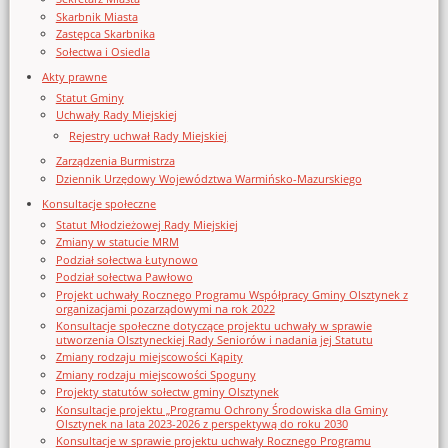
Skarbnik Miasta
Zastępca Skarbnika
Sołectwa i Osiedla
Akty prawne
Statut Gminy
Uchwały Rady Miejskiej
Rejestry uchwał Rady Miejskiej
Zarządzenia Burmistrza
Dziennik Urzędowy Województwa Warmińsko-Mazurskiego
Konsultacje społeczne
Statut Młodzieżowej Rady Miejskiej
Zmiany w statucie MRM
Podział sołectwa Łutynowo
Podział sołectwa Pawłowo
Projekt uchwały Rocznego Programu Współpracy Gminy Olsztynek z
organizacjami pozarządowymi na rok 2022
Konsultacje społeczne dotyczące projektu uchwały w sprawie
utworzenia Olsztyneckiej Rady Seniorów i nadania jej Statutu
Zmiany rodzaju miejscowości Kąpity
Zmiany rodzaju miejscowości Spoguny
Projekty statutów sołectw gminy Olsztynek
Konsultacje projektu „Programu Ochrony Środowiska dla Gminy
Olsztynek na lata 2023-2026 z perspektywą do roku 2030
Konsultacje w sprawie projektu uchwały Rocznego Programu