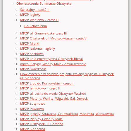
Obwieszczenia Burmistrza Olsztynka
Świętajny – część III
MPZP Jagiełły
MPZP Waplewo – czesc III
Do uchwalenia
MPZP ul. Grunwaldzka-czesc III
MPZP Olsztynek ul. Mrongowiusza – część V
MPZP Mierki
MPZP Jeziorna i Jagielly
MPZP Sosnowa
MPZP linia energetyczna Olsztynek-Biesal
mpzp Platyny, Warlity Małe - obwieszczenie
MPZP Świerkocin
Obwieszczenie w sprawie projektu zmiany mpzp m. Olsztynek
ul. Słoneczna
MPZP Lipowo Kurkowskie – czesc II
MPZP Jemiołowo – część II
MPZP ul. Leśna do węzła Olsztynek Wschód
MPZP Platyny, Warlity, Wigwałd, Gaj, Drwęck
MPZP Łutynowo
MPZP Pawłowo
MPZP Jagielly, Strazacka, Grunwaldzka, Mazurska, Warszawska
MPZP Platyny i Warlity Małe
MPZP Olsztynek ul. Poranna
MPZP Słoneczna