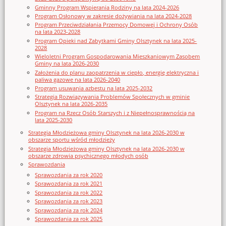
Gminny Program Wspierania Rodziny na lata 2024-2026
Program Osłonowy w zakresie dożywiania na lata 2024-2028
Program Przeciwdziałania Przemocy Domowej i Ochrony Osób
na lata 2023-2028
Program Opieki nad Zabytkami Gminy Olsztynek na lata 2025-
2028
Wieloletni Program Gospodarowania Mieszkaniowym Zasobem
Gminy na lata 2026-2030
Założenia do planu zaopatrzenia w ciepło, energię elektryczna i
paliwa gazowe na lata 2026-2040
Program usuwania azbestu na lata 2025-2032
Strategia Rozwiązywania Problemów Społecznych w gminie
Olsztynek na lata 2026-2035
Program na Rzecz Osób Starszych i z Niepełnosprawnością na
lata 2025-2030
Strategia Młodzieżowa gminy Olsztynek na lata 2026-2030 w
obszarze sportu wśród młodzieży
Strategia Młodzieżowa gminy Olsztynek na lata 2026-2030 w
obszarze zdrowia psychicznego młodych osób
Sprawozdania
Sprawozdania za rok 2020
Sprawozdania za rok 2021
Sprawozdania za rok 2022
Sprawozdania za rok 2023
Sprawozdania za rok 2024
Sprawozdania za rok 2025