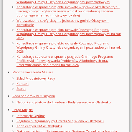
Współpracy Gminy Olsztynek z organizacjami pozarządowymi
Konsultacje w sprawie projektu uchwały w sprawie określenia trybu
i szczegółowych kryteriów oceny wniosków o realizację zadania
publicznego w ramach inicjatywy lokalnej
Wprowadzenie strefy ciszy na jeziorach w gminie Olsztynek –
konsultacje
Konsultacje w sprawie projektu uchwały Rocznego Programu
Współpracy Gminy Olsztynek z organizacjami pozarządowymi na rok
2025
Konsultacje w sprawie projektu uchwały Rocznego Programu
Współpracy Gminy Olsztynek z organizacjami pozarządowymi na rok
2026
Konsultacje społeczne w sprawie przyjęcia Gminnego Programu
Profilaktyki i Rozwiązywania Problemów Alkoholowych oraz
Przeciwdziałania Narkomanii na rok 2026
Młodzieżowa Rada Miejska
Skład Młodzieżowej Rady
Kontakt
Statut
Rada Seniorów w Olsztynku
Nabór kandydatów do II kadencji Rady Seniorów w Olsztynku
Urząd Miejski
Informacje Ogólne
Regulamin Organizacyjny Urzedu Miejskiego w Olsztynku
Kodeks etyki UM w Olsztynku
Dokumentacja dot. Zintegrowanego Systemu Zarządzania Jakością