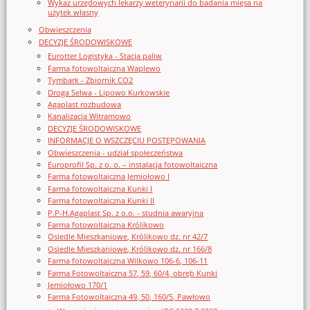
Wykaz urzędowych lekarzy weterynarii do badania mięsa na
użytek własny
Obwieszczenia
DECYZJE ŚRODOWISKOWE
Eurotter Logistyka - Stacja paliw
Farma fotowoltaiczna Waplewo
Tymbark - Zbiornik CO2
Droga Selwa - Lipowo Kurkowskie
Agaplast rozbudowa
Kanalizacja Witramowo
DECYZJE ŚRODOWISKOWE
INFORMACJE O WSZCZĘCIU POSTĘPOWANIA
Obwieszczenia - udział społeczeństwa
Europrofil Sp. z o. o. – instalacja fotowoltaiczna
Farma fotowoltaiczna Jemiołowo I
Farma fotowoltaiczna Kunki I
Farma fotowoltaiczna Kunki II
P.P-H.Agaplast Sp. z o.o. - studnia awaryjna
Farma fotowoltaiczna Królikowo
Osiedle Mieszkaniowe, Królikowo dz. nr 42/7
Osiedle Mieszkaniowe, Królikowo dz. nr 166/8
Farma fotowoltaiczna Wilkowo 106-6, 106-11
Farma Fotowoltaiczna 57, 59, 60/4, obręb Kunki
Jemiołowo 170/1
Farma Fotowoltaiczna 49, 50, 160/5, Pawłowo