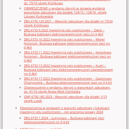
dz. 73/10 obręb Królikowo
OBWIESZCZENIE o wydaniu decyzji w sprawie wydania
warunków zabudowy dla działek 124/15 i 124/16, obręb
Lipowo Kurkowskie
ZBG.6730.129.2021 – Warunki zabudowy dla działki nr 73/24
obręb Królikowo
ZBG.6733.9.2022 Inwestycja celu publicznego – Ząbie –
Budowa kablowej elektroenergetycznej sieci nn 0,4kV
ZBG.6733.10.2022 Inwestycja celu publicznego – Mierki
(kolonia)– Budowa kablowej elektroenergetycznej sieci nn
0,4kV
ZBG.6733.11.2022 Inwestycja celu publicznego – Jemiołowo
(kolonia) – Budowa kablowej elektroenergetycznej sieci nn
0,4kV
ZBG.6733.13.2022 Inwestycja celu publicznego – Kurki –
Budowa kablowej sieci elektroenergetycznej oświetleniowej
nn 0,4kV
ZBG.6733.17.2022 Inwestycja celu publicznego – Gąsiorowo
Olsztyneckie – Budowa elektroenergetycznej sieci nn 0,4 kV
Obwieszczenie o wydaniu decyzji o warunkach zabudowy,
dz. 41/10 obręb Nowa Wieś Ostródzka
GNP.6730.185.2023 - Warunki zabudowy dla działki 1/13
obręb Lutek
Obwieszczenia w sprawach o warunki zabudowy i lokalizacji
inwestycji celu publicznego – rok wszczęcia sprawy 2024
ZBG.6733.1.2024 – Łutynowo – Budowa kablowej sieci
elektroenergetycznej nn 0,4 kV