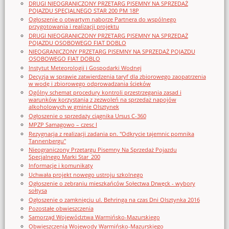
DRUGI NIEOGRANICZONY PRZETARG PISEMNY NA SPRZEDAŻ
POJAZDU SPECJALNEGO STAR 200 PM 18P
Ogłoszenie o otwartym naborze Partnera do wspólnego
przygotowania i realizacji projektu
DRUGI NIEOGRANICZONY PRZETARG PISEMNY NA SPRZEDAŻ
POJAZDU OSOBOWEGO FIAT DOBLO
NIEOGRANICZONY PRZETARG PISEMNY NA SPRZEDAŻ POJAZDU
OSOBOWEGO FIAT DOBLO
Instytut Meteorologii i Gospodarki Wodnej
Decyzja w sprawie zatwierdzenia taryf dla zbiorowego zaopatrzenia
w wodę i zbiorowego odprowadzania ścieków
Ogólny schemat procedury kontroli przestrzegania zasad i
warunków korzystania z zezwoleń na sprzedaż napojów
alkoholowych w gminie Olsztynek
Ogłoszenie o sprzedaży ciągnika Ursus C-360
MPZP Samagowo – czesc I
Rezygnacja z realizacji zadania pn. "Odkrycie tajemnic pomnika
Tannenbergu"
Nieograniczony Przetargu Pisemny Na Sprzedaż Pojazdu
Specjalnego Marki Star_200
Informacje i komunikaty
Uchwała projekt nowego ustroju szkolnego
Ogłoszenie o zebraniu mieszkańców Sołectwa Drwęck - wybory
sołtysa
Ogłoszenie o zamknięciu ul. Behringa na czas Dni Olsztynka 2016
Pozostałe obwieszczenia
Samorząd Województwa Warmińsko-Mazurskiego
Obwieszczenia Wojewody Warmińsko-Mazurskiego