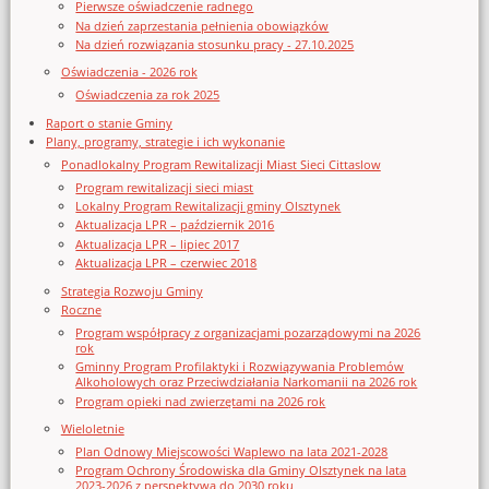
Pierwsze oświadczenie radnego
Na dzień zaprzestania pełnienia obowiązków
Na dzień rozwiązania stosunku pracy - 27.10.2025
Oświadczenia - 2026 rok
Oświadczenia za rok 2025
Raport o stanie Gminy
Plany, programy, strategie i ich wykonanie
Ponadlokalny Program Rewitalizacji Miast Sieci Cittaslow
Program rewitalizacji sieci miast
Lokalny Program Rewitalizacji gminy Olsztynek
Aktualizacja LPR – październik 2016
Aktualizacja LPR – lipiec 2017
Aktualizacja LPR – czerwiec 2018
Strategia Rozwoju Gminy
Roczne
Program współpracy z organizacjami pozarządowymi na 2026
rok
Gminny Program Profilaktyki i Rozwiązywania Problemów
Alkoholowych oraz Przeciwdziałania Narkomanii na 2026 rok
Program opieki nad zwierzętami na 2026 rok
Wieloletnie
Plan Odnowy Miejscowości Waplewo na lata 2021-2028
Program Ochrony Środowiska dla Gminy Olsztynek na lata
2023-2026 z perspektywą do 2030 roku