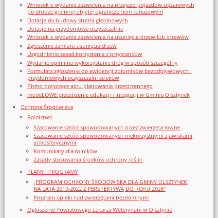
Wniosek o wydanie zezwolenia na przejazd pojazdów ciężarowych
po drodze gminnej objętej ograniczeniem tonażowym
Dotacje do budowy studni głębinowych
Dotacje na przydomowe oczyszczalnie
Wniosek o wydanie zezwolenia na usunięcie drzew lub krzewów
Zgłoszenie zamiaru usunięcia drzew
Uzgodnienie zasad korzystania z przystanków
Wydanie opinii na wykorzystanie dróg w sposób szczególny
Formularz zgłoszenia do ewidencji zbiorników bezodpływowych i
przydomowych oczyszczalni ścieków
Pismo dotyczące aktu planowania przestrzennego
modeLOWE przestrzenie edukacji i integracji w Gminie Olsztynek
Ochrona Środowiska
Rolnictwo
Szacowanie szkód spowodowanych przez zwierzęta łowne
Szacowanie szkód spowodowanych niekorzystnymi zjawiskami
atmosferycznymi
Komunikaty dla rolników
Zasady stosowania środków ochrony roślin
PLANY I PROGRAMY
„PROGRAM OCHRONY ŚRODOWISKA DLA GMINY OLSZTYNEK
NA LATA 2019-2022 Z PERSPEKTYWĄ DO ROKU 2026”
Program opieki nad zwierzętami bezdomnymi
Ogloszenie Powiatowego Lekarza Weterynarii w Olsztynie