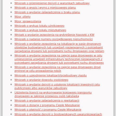
Wniosek o przeniesienie decyzji o warunkach zabudowy
Wniosek o wypis i wyrys z miejscowego planu
Wniosek o wydanie zaświadczenia o braku planu
Wzor_oferty
Wzor_sprawozdania
Wniosek o wykup lokalu użytkowego
Wniosek o wykup lokalu mieszkalnego
Wnisek o wydanie zezwolenia na wykreślenie hipoteki z KW
Wniosek o nadanie numeru porządkowego nieruchomości
Wniosek o wydanie zezwolenia na lokalizację w pasie drogowym
obiektów budowlanych lub urządzeń niezwiązanych z potrzebami
zarządzania drogami lub potrzebami ruchu drogowego oraz reklam
Wniosek o wydanie zezwolenia na zajęcie pasa drogowego w celu
umieszczenia urządzeń infrastruktury technicznej niezwiązanych z
potrzebami zarządzania drogami lub potrzebami ruchu drogowego
Wniosek o wydanie zezwolenia na zajęcie pasa drogowego drogi
gminnej w celu prowadzenia robót
Wniosek o uzgodnienie lokalizacji/przebudowy zjazdu
Wniosek o wydanie dowodu osobistego
Wniosek o wydanie decyzji o ustalenie lokalizacji inwestycji celu
publicznego albo warunków zabudowy
Udzielenia licencji na wykonywanie krajowego transportu
drogowego w zakresie przewozu osób taksówką
Wniosek o wydanie zaświadczenia o rewitalizacji
Wniosek o dotację z programu Ciepłe Mieszkanie
Wniosek o płatność z programu Ciepłe Mieszkanie
Wniosek o wydanie decyzji o środowiskowych uwarunkowaniach