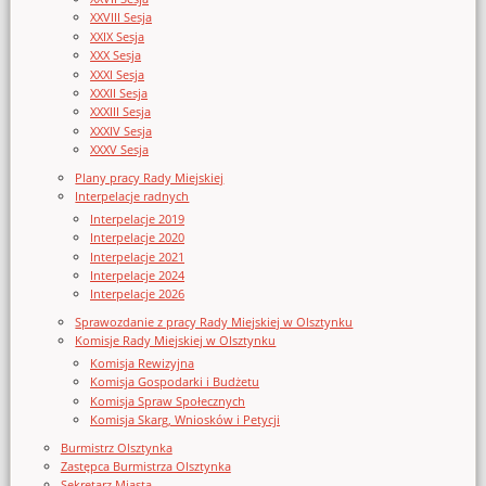
XXVIII Sesja
XXIX Sesja
XXX Sesja
XXXI Sesja
XXXII Sesja
XXXIII Sesja
XXXIV Sesja
XXXV Sesja
Plany pracy Rady Miejskiej
Interpelacje radnych
Interpelacje 2019
Interpelacje 2020
Interpelacje 2021
Interpelacje 2024
Interpelacje 2026
Sprawozdanie z pracy Rady Miejskiej w Olsztynku
Komisje Rady Miejskiej w Olsztynku
Komisja Rewizyjna
Komisja Gospodarki i Budżetu
Komisja Spraw Społecznych
Komisja Skarg, Wniosków i Petycji
Burmistrz Olsztynka
Zastępca Burmistrza Olsztynka
Sekretarz Miasta