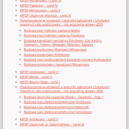
MPZP Witramowo – część IV
MPZP Pawłowo – część IV
MPZP Witramowo – część V
MPZP Olsztynek Wschód – część III
Obwieszczenia w sprawach o warunki zabudowy i lokalizacji
inwestycji celu publicznego – rok wszczęcia sprawy 2025
Budowa sieci niskiego napięcia Mierki
Budowa sieci niskiego napięcia Pawłowo
Budowa kanalizacji sanitarnej Elgnówko, Gaj, Łęciny,
Świętajny, Tolejny, Wigwałd, Wilkowo, Zawady
Budowa wodociągu Waplewo-Witramowo
Budowa wodociągu Królikowo
Budowa sieci wodociągowej Swaderki-Lipowo Kurkowskie
Budowa wodociągu i kanalizacji Witramowo
MPZP Jemiołowo - część II
MPZP Mierki - część V
MPZP Warlity Małe - część I
Obwieszczenia w sprawach o warunki zabudowy i lokalizacji
inwestycji celu publicznego – rok wszczęcia sprawy 2026
Budowa drogi dla rowerów Mierki – Swaderki - Etap 1
Budowa sieci elektroenergetycznej Królikowo
Budowa sieci elektroenergetycznej Marózek
Budowa sieci elektroenergetycznej Jemiołowo
MPZP Królikowo – część II
MPZP Olsztynek ul. Daszyńskiego – część III