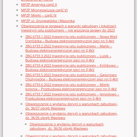
MPZP Ameryka-część II
MPZP Mrongowiusza-część VI
MPZP Mierki – część IV
MPZP ul. Grunwaldzka i Mazurska
Obwieszczenia w sprawach o warunki zabudowy i lokalizacji
inwestycji celu publicznego – rok wszczęcia sprawy do 2023
ZBG.6733.1.2022 Inwestycja celu publicznego – Nowa Wieś
Ostródzka – Budowa elektroenergetycznej sieci nn 0,4kV
ZBG.6733.2.2022 Inwestycja celu publicznego – Mańki –
Budowa elektroenergetycznej sieci nn 0,4kV
ZBG.6733.3.2022 Inwestycja celu publicznego – Lutek –
Budowa elektroenergetycznej sieci nn 0,4kV
ZBG.6733.4.2022 Inwestycja celu publicznego – Królikowo –
Budowa elektroenergetycznej sieci nn 0,4kV
ZBG.6733.5.2022 Inwestycja celu publicznego – Gąsiorowo
Olsztyneckie – Budowa elektroenergetycznej sieci nn 0,4kV
ZBG.6733.6.2022 Inwestycja celu publicznego – Mierki
kolonia – Przebudowa elektroenergetycznej sieci nn 0,4kV
ZBG.6733.7.2022 Inwestycja celu publicznego – Jemiołowo –
Przebudowa elektroenergetycznej sieci nn 0,4kV
Obwieszczenie o wydaniu decyzji o warunkach zabudowy,
dz. 36/27 obręb Waplewo
Obwieszczenie o wydaniu decyzji o warunkach zabudowy,
dz. 36/26 obręb Waplewo
Obwieszczenie o wydaniu decyzji o warunkach
zabudowy, dz. 36/26 obręb Waplewo
Obwieszczenie o wydaniu decyzji o warunkach zabudowy,