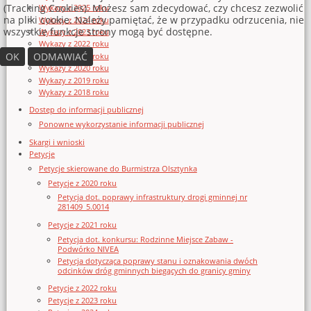
(Tracking Cookies). Możesz sam zdecydować, czy chcesz zezwolić
Wykazy z 2025 roku
na pliki cookie. Należy pamiętać, że w przypadku odrzucenia, nie
Wykazy z 2024 roku
wszystkie funkcje strony mogą być dostępne.
Wykazy z 2023 roku
Wykazy z 2022 roku
OK
ODMAWIAĆ
Wykazy z 2021 roku
Wykazy z 2020 roku
Wykazy z 2019 roku
Wykazy z 2018 roku
Dostęp do informacji publicznej
Ponowne wykorzystanie informacji publicznej
Skargi i wnioski
Petycje
Petycje skierowane do Burmistrza Olsztynka
Petycje z 2020 roku
Petycja dot. poprawy infrastruktury drogi gminnej nr
281409_5.0014
Petycje z 2021 roku
Petycja dot. konkursu: Rodzinne Miejsce Zabaw -
Podwórko NIVEA
Petycja dotycząca poprawy stanu i oznakowania dwóch
odcinków dróg gminnych biegących do granicy gminy
Petycje z 2022 roku
Petycje z 2023 roku