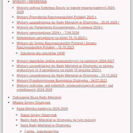
WYBORY I REFERENDA
Wybory sołtysa Sołectwa Zezuty w trakcie trwania kadencji 2024-
2029
Wybory Prezydenta Rzeczypospolitej Polskiej 2025 r.
Wybory uzupełniające do Rady Miejskiej w Olsztynku - 25.05.2025 r
Wybory do Parlamentu Europejskiego - 9 czerwca 2024 r.
Wybory samorządowe 2024 r. - 7.04.2024
Referendum zarządzone na dzień 15.10.2023 r.
Wybory do Sejmu Rzeczypospolitej Polskiej i Senatu
Rzeczypospolitej Polskiej - 15.10.2023
Szkolenie dla członków OKW
Wybory ławników sądów powszechnych na kadencję 2024-2027
Wybory uzupełniające do Rady Miejskiej w Olsztynku w okręgu
wyborczym nr 3 zarządzone na dzień 15 stycznia 2023 r.
Wybory uzupełniające do Rady Miejskiej w Olsztynku - 23.10.2022
Wybory Przedterminowe Burmistrza Olsztynka - 24.07.2022
Wybory sołtysów, rad sołeckich, przewodniczących osiedli i rad
osiedlowych 2024-2029
Ogłoszenia Biura Rady Miejskiej
Władze Gminy Olsztynek
Rada Miejska kadencja 2024-2029
Statut Gminy Olsztynek
Radni Rady Miejskiej w Olsztynku (w tym dyżury)
Sesje Rady Miejskiej w Olsztynku
I sesja - inauguracyjna