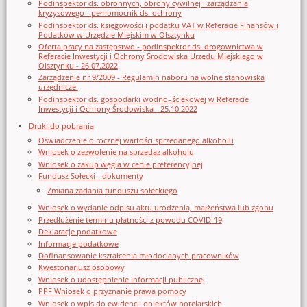
Podinspektor ds. obronnych, obrony cywilnej i zarządzania
kryzysowego - pełnomocnik ds. ochrony
Podinspektor ds. księgowości i podatku VAT w Referacie Finansów i
Podatków w Urzędzie Miejskim w Olsztynku
Oferta pracy na zastępstwo - podinspektor ds. drogownictwa w
Referacie Inwestycji i Ochrony Środowiska Urzędu Miejskiego w
Olsztynku - 26.07.2022
Zarządzenie nr 9/2009 - Regulamin naboru na wolne stanowiska
urzędnicze.
Podinspektor ds. gospodarki wodno–ściekowej w Referacie
Inwestycji i Ochrony Środowiska - 25.10.2022
Druki do pobrania
Oświadczenie o rocznej wartości sprzedanego alkoholu
Wniosek o zezwolenie na sprzedaz alkoholu
Wniosek o zakup węgla w cenie preferencyjnej
Fundusz Sołecki - dokumenty
Zmiana zadania funduszu sołeckiego
Wniosek o wydanie odpisu aktu urodzenia, małżeństwa lub zgonu
Przedłużenie terminu płatności z powodu COVID-19
Deklaracje podatkowe
Informacje podatkowe
Dofinansowanie kształcenia młodocianych pracowników
Kwestonariusz osobowy
Wniosek o udostępnienie informacji publicznej
PPF Wniosek o przyznanie prawa pomocy
Wniosek o wpis do ewidencji obiektów hotelarskich