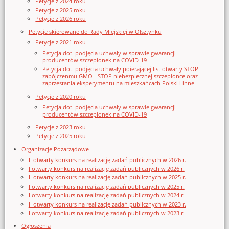
Petycje z 2024 roku
Petycje z 2025 roku
Petycje z 2026 roku
Petycje skierowane do Rady Miejskiej w Olsztynku
Petycje z 2021 roku
Petycja dot. podjęcia uchwały w sprawie gwarancji
producentów szczepionek na COVID-19
Petycja dot. podjęcia uchwały poierającej list otwarty STOP
zabójczenmu GMO - STOP niebezpiecznej szczepionce oraz
zaprzestania eksperymentu na mieszkańcach Polski i inne
Petycje z 2020 roku
Petycja dot. podjęcia uchwały w sprawie gwarancji
producentów szczepionek na COVID-19
Petycje z 2023 roku
Petycje z 2025 roku
Organizacje Pozarządowe
II otwarty konkurs na realizację zadań publicznych w 2026 r.
I otwarty konkurs na realizację zadań publicznych w 2026 r.
II otwarty konkurs na realizację zadań publicznych w 2025 r.
I otwarty konkurs na realizację zadań publicznych w 2025 r.
I otwarty konkurs na realizację zadań publicznych w 2024 r.
II otwarty konkurs na realizację zadań publicznych w 2023 r.
I otwarty konkurs na realizację zadań publicznych w 2023 r.
Ogłoszenia