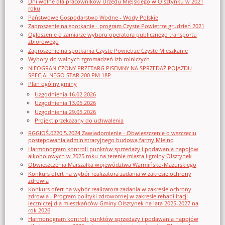
Dni wolne dla pracowników Urzędu Miejskiego w Olsztynku w 2021
roku
Państwowe Gospodarstwo Wodne - Wody Polskie
Zaproszenie na spotkanie - program Czyste Powietrze grudzień 2021
Ogłoszenie o zamiarze wyboru operatora publicznego transportu
zbiorowego
Zaproszenie na spotkania Czyste Powietrze Czyste Mieszkanie
Wybory do walnych zgromadzeń izb rolniczych
NIEOGRANICZONY PRZETARG PISEMNY NA SPRZEDAŻ POJAZDU
SPECJALNEGO STAR 200 PM 18P
Plan ogólny gminy
Uzgodnienia 16.02.2026
Uzgodnienia 13.05.2026
Uzgodnienia 29.05.2026
Projekt przekazany do uchwalenia
RGGIOŚ.6220.5.2024 Zawiadomienie - Obwieszczenie o wszczęciu
postępowania administracyjnego budowa farmy Mielno
Harmonogram kontroli punktów sprzedaży i podawania napojów
alkoholowych w 2025 roku na terenie miasta i gminy Olsztynek
Obwieszczenia Marszałka województwa Warmińsko-Mazurskiego
Konkurs ofert na wybór realizatora zadania w zakresie ochrony
zdrowia
Konkurs ofert na wybór realizatora zadania w zakresie ochrony
zdrowia - Program polityki zdrowotnej w zakresie rehabilitacji
leczniczej dla mieszkańców Gminy Olsztynek na lata 2025-2027 na
rok 2026
Harmonogram kontroli punktów sprzedaży i podawania napojów