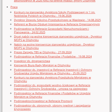
alkoholowych w 2026 roku na terenie miasta i gminy Olsztynek
Praca
Konkurs na stanowisko dyrektora Szkoły Podstawowej nr 1 im.
Noblistów Polskich w Olsztynku - 19.06.2026
Dyrektor Zespołu Szkolno-Przedszkolnego w Waplewie - 14.08.2025
Referent w Biurze Obsługi Interesanta w Referacie Organizacyjnym
Podinspektor w Referacie Gospodarki Nieruchomościami i
Planowania - 24.02.2025
Drugi nabór na wolne kierownicze stanowisko urzędnicze - Dyrektor
MOPS w Olsztynku
Nabór na wolne kierownicze stanowisko urzędnicze - Dyrektor
MOPS w Olsztynku
Prezes Zarządu TBS w Olsztynku - 27.09.2024
Podinspektor w Referacie Finansów i Podatków - 19.08.2024
Inspektor ds. drogownictwa
Kierownik Biura Rady Miejskiej w Olsztynku
Podinspektor ds. inwestycji w Referacie Inwestycji i Ochrony
Środowiska Urzędu Miejskiego w Olsztynku - 25.09.2023
Konkurs na stanowisko dyrektora Przedszkola Miejskiego w
Olsztynku
Podinspektor ds. gospodarki wodno-ściekowej w Referacie
Inwestycji i Ochrony Środowiska - umowa na zastępstwo
Podinspektor w Referacie Finansów i Podatków w Urzędzie
Miejskim w Olsztynku
Podinspektor/inspektor w Referacie Promocji
Podinspektor ds. obronnych, obrony cywilnej i zarządzania
kryzysowego