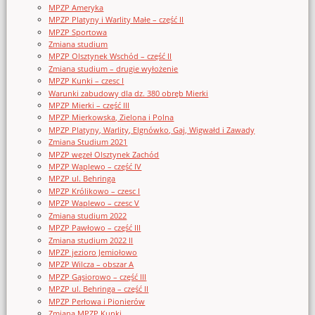
MPZP Ameryka
MPZP Platyny i Warlity Małe – część II
MPZP Sportowa
Zmiana studium
MPZP Olsztynek Wschód – część II
Zmiana studium – drugie wyłożenie
MPZP Kunki – czesc I
Warunki zabudowy dla dz. 380 obręb Mierki
MPZP Mierki – część III
MPZP Mierkowska, Zielona i Polna
MPZP Platyny, Warlity, Elgnówko, Gaj, Wigwałd i Zawady
Zmiana Studium 2021
MPZP węzeł Olsztynek Zachód
MPZP Waplewo – część IV
MPZP ul. Behringa
MPZP Królikowo – czesc I
MPZP Waplewo – czesc V
Zmiana studium 2022
MPZP Pawłowo – część III
Zmiana studium 2022 II
MPZP jezioro Jemiołowo
MPZP Wilcza – obszar A
MPZP Gąsiorowo – część III
MPZP ul. Behringa – część II
MPZP Perłowa i Pionierów
Zmiana MPZP Kunki