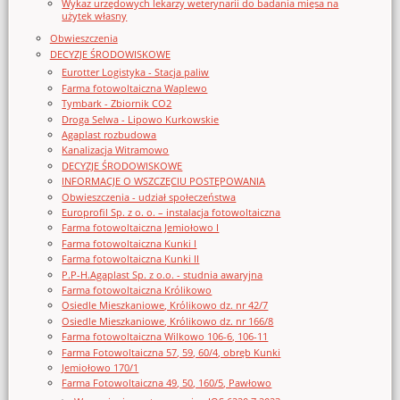
Wykaz urzędowych lekarzy weterynarii do badania mięsa na
użytek własny
Obwieszczenia
DECYZJE ŚRODOWISKOWE
Eurotter Logistyka - Stacja paliw
Farma fotowoltaiczna Waplewo
Tymbark - Zbiornik CO2
Droga Selwa - Lipowo Kurkowskie
Agaplast rozbudowa
Kanalizacja Witramowo
DECYZJE ŚRODOWISKOWE
INFORMACJE O WSZCZĘCIU POSTĘPOWANIA
Obwieszczenia - udział społeczeństwa
Europrofil Sp. z o. o. – instalacja fotowoltaiczna
Farma fotowoltaiczna Jemiołowo I
Farma fotowoltaiczna Kunki I
Farma fotowoltaiczna Kunki II
P.P-H.Agaplast Sp. z o.o. - studnia awaryjna
Farma fotowoltaiczna Królikowo
Osiedle Mieszkaniowe, Królikowo dz. nr 42/7
Osiedle Mieszkaniowe, Królikowo dz. nr 166/8
Farma fotowoltaiczna Wilkowo 106-6, 106-11
Farma Fotowoltaiczna 57, 59, 60/4, obręb Kunki
Jemiołowo 170/1
Farma Fotowoltaiczna 49, 50, 160/5, Pawłowo