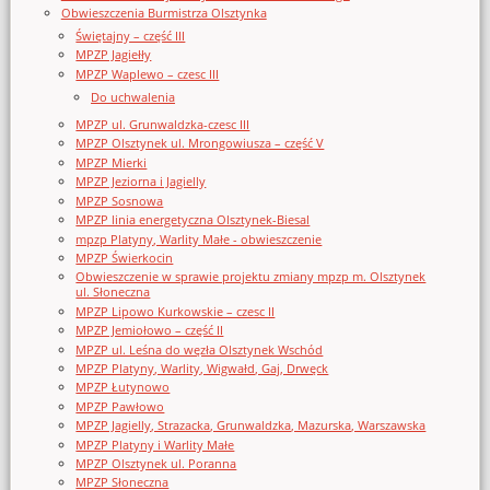
Obwieszczenia Burmistrza Olsztynka
Świętajny – część III
MPZP Jagiełły
MPZP Waplewo – czesc III
Do uchwalenia
MPZP ul. Grunwaldzka-czesc III
MPZP Olsztynek ul. Mrongowiusza – część V
MPZP Mierki
MPZP Jeziorna i Jagielly
MPZP Sosnowa
MPZP linia energetyczna Olsztynek-Biesal
mpzp Platyny, Warlity Małe - obwieszczenie
MPZP Świerkocin
Obwieszczenie w sprawie projektu zmiany mpzp m. Olsztynek
ul. Słoneczna
MPZP Lipowo Kurkowskie – czesc II
MPZP Jemiołowo – część II
MPZP ul. Leśna do węzła Olsztynek Wschód
MPZP Platyny, Warlity, Wigwałd, Gaj, Drwęck
MPZP Łutynowo
MPZP Pawłowo
MPZP Jagielly, Strazacka, Grunwaldzka, Mazurska, Warszawska
MPZP Platyny i Warlity Małe
MPZP Olsztynek ul. Poranna
MPZP Słoneczna