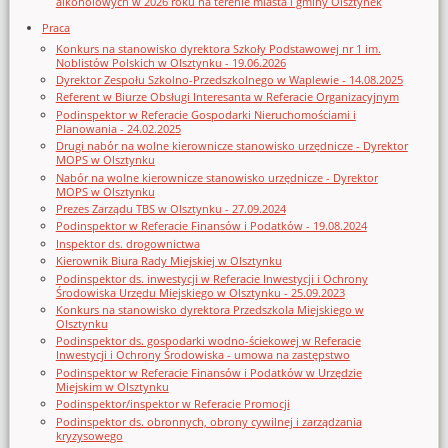
alkoholowych w 2026 roku na terenie miasta i gminy Olsztynek
Praca
Konkurs na stanowisko dyrektora Szkoły Podstawowej nr 1 im.
Noblistów Polskich w Olsztynku - 19.06.2026
Dyrektor Zespołu Szkolno-Przedszkolnego w Waplewie - 14.08.2025
Referent w Biurze Obsługi Interesanta w Referacie Organizacyjnym
Podinspektor w Referacie Gospodarki Nieruchomościami i
Planowania - 24.02.2025
Drugi nabór na wolne kierownicze stanowisko urzędnicze - Dyrektor
MOPS w Olsztynku
Nabór na wolne kierownicze stanowisko urzędnicze - Dyrektor
MOPS w Olsztynku
Prezes Zarządu TBS w Olsztynku - 27.09.2024
Podinspektor w Referacie Finansów i Podatków - 19.08.2024
Inspektor ds. drogownictwa
Kierownik Biura Rady Miejskiej w Olsztynku
Podinspektor ds. inwestycji w Referacie Inwestycji i Ochrony
Środowiska Urzędu Miejskiego w Olsztynku - 25.09.2023
Konkurs na stanowisko dyrektora Przedszkola Miejskiego w
Olsztynku
Podinspektor ds. gospodarki wodno-ściekowej w Referacie
Inwestycji i Ochrony Środowiska - umowa na zastępstwo
Podinspektor w Referacie Finansów i Podatków w Urzędzie
Miejskim w Olsztynku
Podinspektor/inspektor w Referacie Promocji
Podinspektor ds. obronnych, obrony cywilnej i zarządzania
kryzysowego