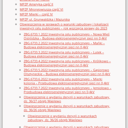
MPZP Ameryka-część II
MPZP Mrongowiusza-część VI
MPZP Mierki – część IV
MPZP ul. Grunwaldzka i Mazurska
Obwieszczenia w sprawach o warunki zabudowy i lokalizacji
inwestycji celu publicznego – rok wszczęcia sprawy do 2023
ZBG.6733.1.2022 Inwestycja celu publicznego – Nowa Wieś
Ostródzka – Budowa elektroenergetycznej sieci nn 0,4kV
ZBG.6733.2.2022 Inwestycja celu publicznego – Mańki –
Budowa elektroenergetycznej sieci nn 0,4kV
ZBG.6733.3.2022 Inwestycja celu publicznego – Lutek –
Budowa elektroenergetycznej sieci nn 0,4kV
ZBG.6733.4.2022 Inwestycja celu publicznego – Królikowo –
Budowa elektroenergetycznej sieci nn 0,4kV
ZBG.6733.5.2022 Inwestycja celu publicznego – Gąsiorowo
Olsztyneckie – Budowa elektroenergetycznej sieci nn 0,4kV
ZBG.6733.6.2022 Inwestycja celu publicznego – Mierki
kolonia – Przebudowa elektroenergetycznej sieci nn 0,4kV
ZBG.6733.7.2022 Inwestycja celu publicznego – Jemiołowo –
Przebudowa elektroenergetycznej sieci nn 0,4kV
Obwieszczenie o wydaniu decyzji o warunkach zabudowy,
dz. 36/27 obręb Waplewo
Obwieszczenie o wydaniu decyzji o warunkach zabudowy,
dz. 36/26 obręb Waplewo
Obwieszczenie o wydaniu decyzji o warunkach
zabudowy, dz. 36/26 obręb Waplewo
Obwieszczenie o wydaniu decyzji o warunkach zabudowy,