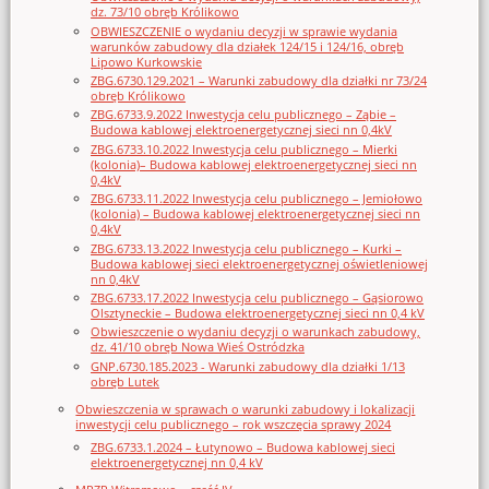
dz. 73/10 obręb Królikowo
OBWIESZCZENIE o wydaniu decyzji w sprawie wydania
warunków zabudowy dla działek 124/15 i 124/16, obręb
Lipowo Kurkowskie
ZBG.6730.129.2021 – Warunki zabudowy dla działki nr 73/24
obręb Królikowo
ZBG.6733.9.2022 Inwestycja celu publicznego – Ząbie –
Budowa kablowej elektroenergetycznej sieci nn 0,4kV
ZBG.6733.10.2022 Inwestycja celu publicznego – Mierki
(kolonia)– Budowa kablowej elektroenergetycznej sieci nn
0,4kV
ZBG.6733.11.2022 Inwestycja celu publicznego – Jemiołowo
(kolonia) – Budowa kablowej elektroenergetycznej sieci nn
0,4kV
ZBG.6733.13.2022 Inwestycja celu publicznego – Kurki –
Budowa kablowej sieci elektroenergetycznej oświetleniowej
nn 0,4kV
ZBG.6733.17.2022 Inwestycja celu publicznego – Gąsiorowo
Olsztyneckie – Budowa elektroenergetycznej sieci nn 0,4 kV
Obwieszczenie o wydaniu decyzji o warunkach zabudowy,
dz. 41/10 obręb Nowa Wieś Ostródzka
GNP.6730.185.2023 - Warunki zabudowy dla działki 1/13
obręb Lutek
Obwieszczenia w sprawach o warunki zabudowy i lokalizacji
inwestycji celu publicznego – rok wszczęcia sprawy 2024
ZBG.6733.1.2024 – Łutynowo – Budowa kablowej sieci
elektroenergetycznej nn 0,4 kV