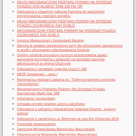
DRUGI NIEOGRANICZONY PRZETARG PISEMNY NA SPRZEDAŻ
POJAZDU SPECJALNEGO STAR 200 PM 18P
Ogłoszenie o otwartym naborze Partnera do wspólnego
przygotowania i realizacji projektu
DRUGI NIEOGRANICZONY PRZETARG PISEMNY NA SPRZEDAŻ
POJAZDU OSOBOWEGO FIAT DOBLO
NIEOGRANICZONY PRZETARG PISEMNY NA SPRZEDAŻ POJAZDU
OSOBOWEGO FIAT DOBLO
Instytut Meteorologii i Gospodarki Wodnej
Decyzja w sprawie zatwierdzenia taryf dla zbiorowego zaopatrzenia
w wodę i zbiorowego odprowadzania ścieków
Ogólny schemat procedury kontroli przestrzegania zasad i
warunków korzystania z zezwoleń na sprzedaż napojów
alkoholowych w gminie Olsztynek
Ogłoszenie o sprzedaży ciągnika Ursus C-360
MPZP Samagowo – czesc I
Rezygnacja z realizacji zadania pn. "Odkrycie tajemnic pomnika
Tannenbergu"
Nieograniczony Przetargu Pisemny Na Sprzedaż Pojazdu
Specjalnego Marki Star_200
Informacje i komunikaty
Uchwała projekt nowego ustroju szkolnego
Ogłoszenie o zebraniu mieszkańców Sołectwa Drwęck - wybory
sołtysa
Ogłoszenie o zamknięciu ul. Behringa na czas Dni Olsztynka 2016
Pozostałe obwieszczenia
Samorząd Województwa Warmińsko-Mazurskiego
Obwieszczenia Wojewody Warmińsko-Mazurskiego