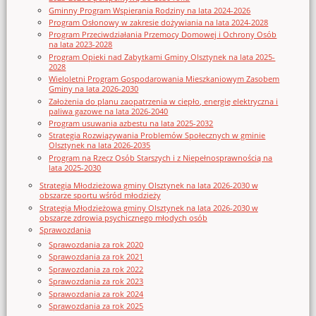
Gminny Program Wspierania Rodziny na lata 2024-2026
Program Osłonowy w zakresie dożywiania na lata 2024-2028
Program Przeciwdziałania Przemocy Domowej i Ochrony Osób
na lata 2023-2028
Program Opieki nad Zabytkami Gminy Olsztynek na lata 2025-
2028
Wieloletni Program Gospodarowania Mieszkaniowym Zasobem
Gminy na lata 2026-2030
Założenia do planu zaopatrzenia w ciepło, energię elektryczna i
paliwa gazowe na lata 2026-2040
Program usuwania azbestu na lata 2025-2032
Strategia Rozwiązywania Problemów Społecznych w gminie
Olsztynek na lata 2026-2035
Program na Rzecz Osób Starszych i z Niepełnosprawnością na
lata 2025-2030
Strategia Młodzieżowa gminy Olsztynek na lata 2026-2030 w
obszarze sportu wśród młodzieży
Strategia Młodzieżowa gminy Olsztynek na lata 2026-2030 w
obszarze zdrowia psychicznego młodych osób
Sprawozdania
Sprawozdania za rok 2020
Sprawozdania za rok 2021
Sprawozdania za rok 2022
Sprawozdania za rok 2023
Sprawozdania za rok 2024
Sprawozdania za rok 2025