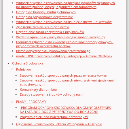
Wniosek o wydanie zezwolenia na przejazd pojazdów ciężarowych
po drodze gminnej objętej ograniczeniem tonażowym
Dotacje do budowy studni głębinowych
Dotacje na przydomowe oczyszczalnie
Wniosek o wydanie zezwolenia na usunięcie drzew lub krzewów
Zgłoszenie zamiaru usunięcia drzew
Uzgodnienie zasad korzystania z przystanków
Wydanie opinii na wykorzystanie dróg w sposób szczególny
Formularz zgłoszenia do ewidencji zbiorników bezodpływowych i
przydomowych oczyszczalni ścieków
Pismo dotyczące aktu planowania przestrzennego
modeLOWE przestrzenie edukacji i integracji w Gminie Olsztynek
Ochrona Środowiska
Rolnictwo
Szacowanie szkód spowodowanych przez zwierzęta łowne
Szacowanie szkód spowodowanych niekorzystnymi zjawiskami
atmosferycznymi
Komunikaty dla rolników
Zasady stosowania środków ochrony roślin
PLANY I PROGRAMY
„PROGRAM OCHRONY ŚRODOWISKA DLA GMINY OLSZTYNEK
NA LATA 2019-2022 Z PERSPEKTYWĄ DO ROKU 2026”
Program opieki nad zwierzętami bezdomnymi
Ogloszenie Powiatowego Lekarza Weterynarii w Olsztynie