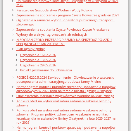
Dni wolne dla pracowników Urzędu Miejskiego w Olsztynku w 2021
roku
Państwowe Gospodarstwo Wodne - Wody Polskie
Zaproszenie na spotkanie - program Czyste Powietrze grudzień 2021
Ogłoszenie o zamiarze wyboru operatora publicznego transportu
zbiorowego
Zaproszenie na spotkania Czyste Powietrze Czyste Mieszkanie
Wybory do walnych zgromadzeń izb rolniczych
NIEOGRANICZONY PRZETARG PISEMNY NA SPRZEDAŻ POJAZDU
SPECJALNEGO STAR 200 PM 18P
Plan ogólny gminy
Uzgodnienia 16.02.2026
Uzgodnienia 13.05.2026
Uzgodnienia 29.05.2026
Projekt przekazany do uchwalenia
RGGIOŚ.6220.5.2024 Zawiadomienie - Obwieszczenie o wszczęciu
postępowania administracyjnego budowa farmy Mielno
Harmonogram kontroli punktów sprzedaży i podawania napojów
alkoholowych w 2025 roku na terenie miasta i gminy Olsztynek
Obwieszczenia Marszałka województwa Warmińsko-Mazurskiego
Konkurs ofert na wybór realizatora zadania w zakresie ochrony
zdrowia
Konkurs ofert na wybór realizatora zadania w zakresie ochrony
zdrowia - Program polityki zdrowotnej w zakresie rehabilitacji
leczniczej dla mieszkańców Gminy Olsztynek na lata 2025-2027 na
rok 2026
Harmonogram kontroli punktów sprzedaży i podawania napojów