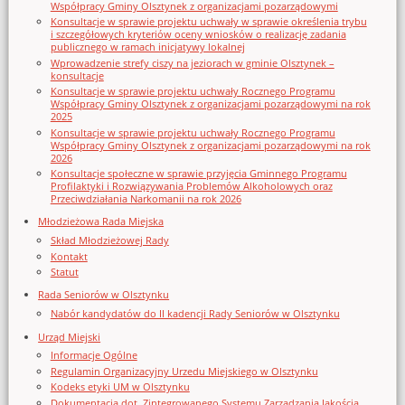
Współpracy Gminy Olsztynek z organizacjami pozarządowymi
Konsultacje w sprawie projektu uchwały w sprawie określenia trybu
i szczegółowych kryteriów oceny wniosków o realizację zadania
publicznego w ramach inicjatywy lokalnej
Wprowadzenie strefy ciszy na jeziorach w gminie Olsztynek –
konsultacje
Konsultacje w sprawie projektu uchwały Rocznego Programu
Współpracy Gminy Olsztynek z organizacjami pozarządowymi na rok
2025
Konsultacje w sprawie projektu uchwały Rocznego Programu
Współpracy Gminy Olsztynek z organizacjami pozarządowymi na rok
2026
Konsultacje społeczne w sprawie przyjęcia Gminnego Programu
Profilaktyki i Rozwiązywania Problemów Alkoholowych oraz
Przeciwdziałania Narkomanii na rok 2026
Młodzieżowa Rada Miejska
Skład Młodzieżowej Rady
Kontakt
Statut
Rada Seniorów w Olsztynku
Nabór kandydatów do II kadencji Rady Seniorów w Olsztynku
Urząd Miejski
Informacje Ogólne
Regulamin Organizacyjny Urzedu Miejskiego w Olsztynku
Kodeks etyki UM w Olsztynku
Dokumentacja dot. Zintegrowanego Systemu Zarządzania Jakością