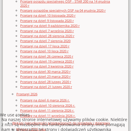
Przetarg pojazdu specjalnego OSP - STAR 200 na 14 grudnia
2020 r
Przetarg pojazdów specjalnych OSP na 04 grudnia 2020 r
Przetarg na dzień 10 listopada 2020 r
Przetarg na dzień 9 listopada 2020 r
Przetargi na dzień 9 października 2020 r
Przetargi na dzień 7 września 2020 r
Przetargi na dzień 28 sierpnia 2020 r
Przetargi na dzień 7 sierpnia 2020
Przetargi na dzień 17 lipca 2020 r
Przetarg na dzień 10 lipca 2020 r
Przetarg na dzień 26 czerwca 2020 r
Przetargi na dzień 19 czerwca 2020 r
Przetargi na dzień 3 kwietnia 2020 r
Przetarg na dzień 30 marca 2020 r
Przetarg na dzień 23 marca 2020 r
Przetarg na dzień 28 lutego 2020 r
Przetargi na dzień 21 lutego 2020 r
Przetargi 2026
Przetarg na dzień 6 marca 2026 r.
Przetargi na dzień 10 sierpnia 2026 r.
Przetarg na dzień 11 sierpnia 2026 r.
We use cookies
Przetarg na dzień 11 września 2026 r.
Na naszej stronie internetowej używamy plików cookie. Niektóre
Wykazy nieruchomości przeznaczonych do sprzedaży i dzierżawy
z nich są niezbędne dla funkcjonowania strony, inne pomagają
nam w ulepszaniu tej strony i doświadczeń użytkownika
Wykazy z 2026 roku