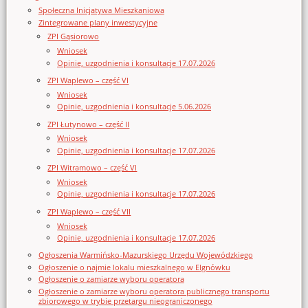
Społeczna Inicjatywa Mieszkaniowa
Zintegrowane plany inwestycyjne
ZPI Gąsiorowo
Wniosek
Opinie, uzgodnienia i konsultacje 17.07.2026
ZPI Waplewo – część VI
Wniosek
Opinie, uzgodnienia i konsultacje 5.06.2026
ZPI Łutynowo – część II
Wniosek
Opinie, uzgodnienia i konsultacje 17.07.2026
ZPI Witramowo – część VI
Wniosek
Opinie, uzgodnienia i konsultacje 17.07.2026
ZPI Waplewo – część VII
Wniosek
Opinie, uzgodnienia i konsultacje 17.07.2026
Ogłoszenia Warmińsko-Mazurskiego Urzędu Wojewódzkiego
Ogłoszenie o najmie lokalu mieszkalnego w Elgnówku
Ogłoszenie o zamiarze wyboru operatora
Ogłoszenie o zamiarze wyboru operatora publicznego transportu
zbiorowego w trybie przetargu nieograniczonego