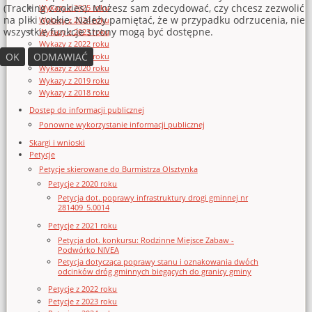
(Tracking Cookies). Możesz sam zdecydować, czy chcesz zezwolić
Wykazy z 2025 roku
na pliki cookie. Należy pamiętać, że w przypadku odrzucenia, nie
Wykazy z 2024 roku
wszystkie funkcje strony mogą być dostępne.
Wykazy z 2023 roku
Wykazy z 2022 roku
OK
ODMAWIAĆ
Wykazy z 2021 roku
Wykazy z 2020 roku
Wykazy z 2019 roku
Wykazy z 2018 roku
Dostęp do informacji publicznej
Ponowne wykorzystanie informacji publicznej
Skargi i wnioski
Petycje
Petycje skierowane do Burmistrza Olsztynka
Petycje z 2020 roku
Petycja dot. poprawy infrastruktury drogi gminnej nr
281409_5.0014
Petycje z 2021 roku
Petycja dot. konkursu: Rodzinne Miejsce Zabaw -
Podwórko NIVEA
Petycja dotycząca poprawy stanu i oznakowania dwóch
odcinków dróg gminnych biegących do granicy gminy
Petycje z 2022 roku
Petycje z 2023 roku