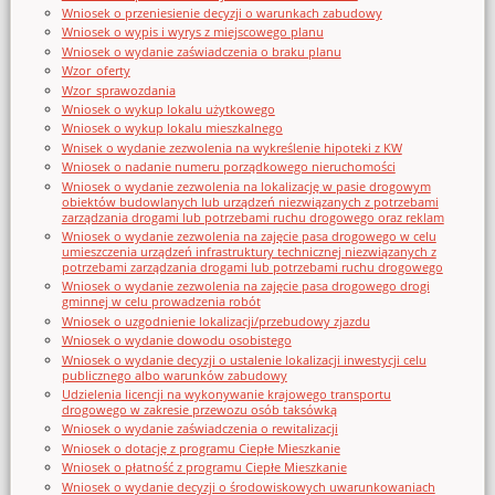
Wniosek o przeniesienie decyzji o warunkach zabudowy
Wniosek o wypis i wyrys z miejscowego planu
Wniosek o wydanie zaświadczenia o braku planu
Wzor_oferty
Wzor_sprawozdania
Wniosek o wykup lokalu użytkowego
Wniosek o wykup lokalu mieszkalnego
Wnisek o wydanie zezwolenia na wykreślenie hipoteki z KW
Wniosek o nadanie numeru porządkowego nieruchomości
Wniosek o wydanie zezwolenia na lokalizację w pasie drogowym
obiektów budowlanych lub urządzeń niezwiązanych z potrzebami
zarządzania drogami lub potrzebami ruchu drogowego oraz reklam
Wniosek o wydanie zezwolenia na zajęcie pasa drogowego w celu
umieszczenia urządzeń infrastruktury technicznej niezwiązanych z
potrzebami zarządzania drogami lub potrzebami ruchu drogowego
Wniosek o wydanie zezwolenia na zajęcie pasa drogowego drogi
gminnej w celu prowadzenia robót
Wniosek o uzgodnienie lokalizacji/przebudowy zjazdu
Wniosek o wydanie dowodu osobistego
Wniosek o wydanie decyzji o ustalenie lokalizacji inwestycji celu
publicznego albo warunków zabudowy
Udzielenia licencji na wykonywanie krajowego transportu
drogowego w zakresie przewozu osób taksówką
Wniosek o wydanie zaświadczenia o rewitalizacji
Wniosek o dotację z programu Ciepłe Mieszkanie
Wniosek o płatność z programu Ciepłe Mieszkanie
Wniosek o wydanie decyzji o środowiskowych uwarunkowaniach