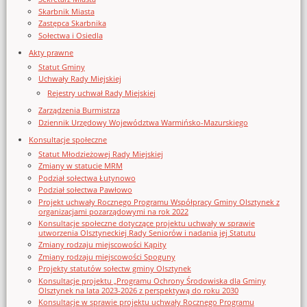
Skarbnik Miasta
Zastępca Skarbnika
Sołectwa i Osiedla
Akty prawne
Statut Gminy
Uchwały Rady Miejskiej
Rejestry uchwał Rady Miejskiej
Zarządzenia Burmistrza
Dziennik Urzędowy Województwa Warmińsko-Mazurskiego
Konsultacje społeczne
Statut Młodzieżowej Rady Miejskiej
Zmiany w statucie MRM
Podział sołectwa Łutynowo
Podział sołectwa Pawłowo
Projekt uchwały Rocznego Programu Współpracy Gminy Olsztynek z
organizacjami pozarządowymi na rok 2022
Konsultacje społeczne dotyczące projektu uchwały w sprawie
utworzenia Olsztyneckiej Rady Seniorów i nadania jej Statutu
Zmiany rodzaju miejscowości Kąpity
Zmiany rodzaju miejscowości Spoguny
Projekty statutów sołectw gminy Olsztynek
Konsultacje projektu „Programu Ochrony Środowiska dla Gminy
Olsztynek na lata 2023-2026 z perspektywą do roku 2030
Konsultacje w sprawie projektu uchwały Rocznego Programu