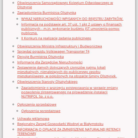
Obwieszczenia Samorządowego Kolegium Odwoławczego w
Olsztynie
Zawiadomienia Burmistrza Olsztynka
WYKAZ NIERUCHOMOŚCI WPISANYCH DO REJESTRU ZABYTKÓW.
Informacja na podstawie art. 37 ust. 1 pkt 2 ustawy o finansach
publicznych - m.in. wykonanie budżetu JST umorzenia pomoc
publiczna.
II Konkurs na realizację zadania publicznego
Obwieszczenia Ministra Infrastruktury i Budwonictwa
Sprzedaż pojazdu Volkswagen Transporter T4
Decyzje Burmistrza Olsztynka
Informacje dla Zarządców Nieruchomości
Zestawienie danych dotyczących czynszów najmu lokali
mieszkalnych, nienależących do publicznego zasobu
mieszkaniowego, w położonych na obszarze Gminy Olsztynek.
Obwieszczenia Starosty Olsztyńskiego
Zawiadomienie o wszczęciu postępowania w sprawie zmiany
pozwolenia zintegrowanego na prowadzenie instalacji
NUTRIPOL Sp. z o.o.
Ogłoszenia sprzedażowe
Ogłoszenia sprzedażowe
Uchwała reklamowa
Regionalny Zarząd Gospodarki Wodnej w Białymstoku
INFORMACJA O OPŁACIE ZA ZMNIEJSZENIE NATURALNEJ RETENCJI
TERENOWEJ