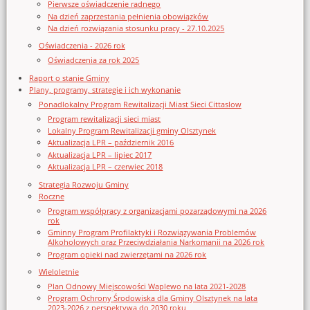
Pierwsze oświadczenie radnego
Na dzień zaprzestania pełnienia obowiązków
Na dzień rozwiązania stosunku pracy - 27.10.2025
Oświadczenia - 2026 rok
Oświadczenia za rok 2025
Raport o stanie Gminy
Plany, programy, strategie i ich wykonanie
Ponadlokalny Program Rewitalizacji Miast Sieci Cittaslow
Program rewitalizacji sieci miast
Lokalny Program Rewitalizacji gminy Olsztynek
Aktualizacja LPR – październik 2016
Aktualizacja LPR – lipiec 2017
Aktualizacja LPR – czerwiec 2018
Strategia Rozwoju Gminy
Roczne
Program współpracy z organizacjami pozarządowymi na 2026
rok
Gminny Program Profilaktyki i Rozwiązywania Problemów
Alkoholowych oraz Przeciwdziałania Narkomanii na 2026 rok
Program opieki nad zwierzętami na 2026 rok
Wieloletnie
Plan Odnowy Miejscowości Waplewo na lata 2021-2028
Program Ochrony Środowiska dla Gminy Olsztynek na lata
2023-2026 z perspektywą do 2030 roku