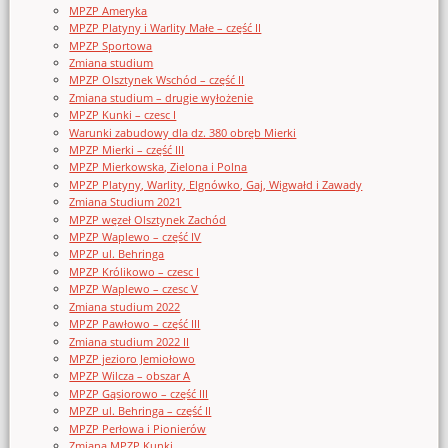
MPZP Ameryka
MPZP Platyny i Warlity Małe – część II
MPZP Sportowa
Zmiana studium
MPZP Olsztynek Wschód – część II
Zmiana studium – drugie wyłożenie
MPZP Kunki – czesc I
Warunki zabudowy dla dz. 380 obręb Mierki
MPZP Mierki – część III
MPZP Mierkowska, Zielona i Polna
MPZP Platyny, Warlity, Elgnówko, Gaj, Wigwałd i Zawady
Zmiana Studium 2021
MPZP węzeł Olsztynek Zachód
MPZP Waplewo – część IV
MPZP ul. Behringa
MPZP Królikowo – czesc I
MPZP Waplewo – czesc V
Zmiana studium 2022
MPZP Pawłowo – część III
Zmiana studium 2022 II
MPZP jezioro Jemiołowo
MPZP Wilcza – obszar A
MPZP Gąsiorowo – część III
MPZP ul. Behringa – część II
MPZP Perłowa i Pionierów
Zmiana MPZP Kunki