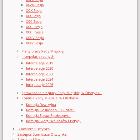
XXVIII Sesja
XXIX Sesja
XXX Sesja
XXXI Sesja
XXXII Sesja
XXXIII Sesja
XXXIV Sesja
XXXV Sesja
Plany pracy Rady Miejskiej
Interpelacje radnych
Interpelacje 2019
Interpelacje 2020
Interpelacje 2021
Interpelacje 2024
Interpelacje 2026
Sprawozdanie z pracy Rady Miejskiej w Olsztynku
Komisje Rady Miejskiej w Olsztynku
Komisja Rewizyjna
Komisja Gospodarki i Budżetu
Komisja Spraw Społecznych
Komisja Skarg, Wniosków i Petycji
Burmistrz Olsztynka
Zastępca Burmistrza Olsztynka
Sekretarz Miasta