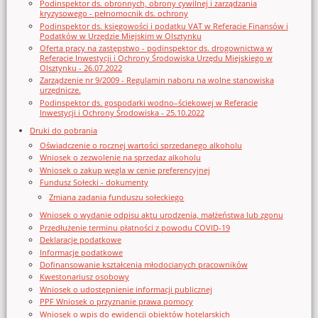
Podinspektor ds. obronnych, obrony cywilnej i zarządzania
kryzysowego - pełnomocnik ds. ochrony
Podinspektor ds. księgowości i podatku VAT w Referacie Finansów i
Podatków w Urzędzie Miejskim w Olsztynku
Oferta pracy na zastępstwo - podinspektor ds. drogownictwa w
Referacie Inwestycji i Ochrony Środowiska Urzędu Miejskiego w
Olsztynku - 26.07.2022
Zarządzenie nr 9/2009 - Regulamin naboru na wolne stanowiska
urzędnicze.
Podinspektor ds. gospodarki wodno–ściekowej w Referacie
Inwestycji i Ochrony Środowiska - 25.10.2022
Druki do pobrania
Oświadczenie o rocznej wartości sprzedanego alkoholu
Wniosek o zezwolenie na sprzedaz alkoholu
Wniosek o zakup węgla w cenie preferencyjnej
Fundusz Sołecki - dokumenty
Zmiana zadania funduszu sołeckiego
Wniosek o wydanie odpisu aktu urodzenia, małżeństwa lub zgonu
Przedłużenie terminu płatności z powodu COVID-19
Deklaracje podatkowe
Informacje podatkowe
Dofinansowanie kształcenia młodocianych pracowników
Kwestonariusz osobowy
Wniosek o udostępnienie informacji publicznej
PPF Wniosek o przyznanie prawa pomocy
Wniosek o wpis do ewidencji obiektów hotelarskich