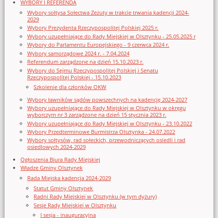
WYBORY I REFERENDA
Wybory sołtysa Sołectwa Zezuty w trakcie trwania kadencji 2024-
2029
Wybory Prezydenta Rzeczypospolitej Polskiej 2025 r.
Wybory uzupełniające do Rady Miejskiej w Olsztynku - 25.05.2025 r
Wybory do Parlamentu Europejskiego - 9 czerwca 2024 r.
Wybory samorządowe 2024 r. - 7.04.2024
Referendum zarządzone na dzień 15.10.2023 r.
Wybory do Sejmu Rzeczypospolitej Polskiej i Senatu
Rzeczypospolitej Polskiej - 15.10.2023
Szkolenie dla członków OKW
Wybory ławników sądów powszechnych na kadencję 2024-2027
Wybory uzupełniające do Rady Miejskiej w Olsztynku w okręgu
wyborczym nr 3 zarządzone na dzień 15 stycznia 2023 r.
Wybory uzupełniające do Rady Miejskiej w Olsztynku - 23.10.2022
Wybory Przedterminowe Burmistrza Olsztynka - 24.07.2022
Wybory sołtysów, rad sołeckich, przewodniczących osiedli i rad
osiedlowych 2024-2029
Ogłoszenia Biura Rady Miejskiej
Władze Gminy Olsztynek
Rada Miejska kadencja 2024-2029
Statut Gminy Olsztynek
Radni Rady Miejskiej w Olsztynku (w tym dyżury)
Sesje Rady Miejskiej w Olsztynku
I sesja - inauguracyjna