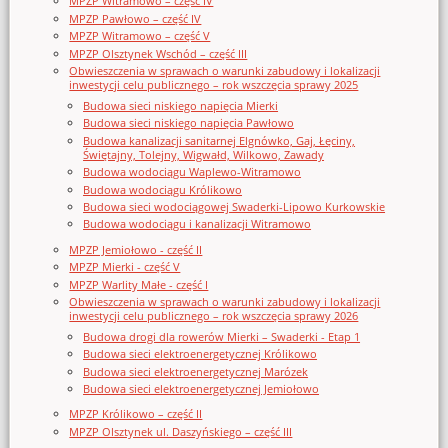
MPZP Witramowo – część IV
MPZP Pawłowo – część IV
MPZP Witramowo – część V
MPZP Olsztynek Wschód – część III
Obwieszczenia w sprawach o warunki zabudowy i lokalizacji
inwestycji celu publicznego – rok wszczęcia sprawy 2025
Budowa sieci niskiego napięcia Mierki
Budowa sieci niskiego napięcia Pawłowo
Budowa kanalizacji sanitarnej Elgnówko, Gaj, Łęciny,
Świętajny, Tolejny, Wigwałd, Wilkowo, Zawady
Budowa wodociągu Waplewo-Witramowo
Budowa wodociągu Królikowo
Budowa sieci wodociągowej Swaderki-Lipowo Kurkowskie
Budowa wodociągu i kanalizacji Witramowo
MPZP Jemiołowo - część II
MPZP Mierki - część V
MPZP Warlity Małe - część I
Obwieszczenia w sprawach o warunki zabudowy i lokalizacji
inwestycji celu publicznego – rok wszczęcia sprawy 2026
Budowa drogi dla rowerów Mierki – Swaderki - Etap 1
Budowa sieci elektroenergetycznej Królikowo
Budowa sieci elektroenergetycznej Marózek
Budowa sieci elektroenergetycznej Jemiołowo
MPZP Królikowo – część II
MPZP Olsztynek ul. Daszyńskiego – część III