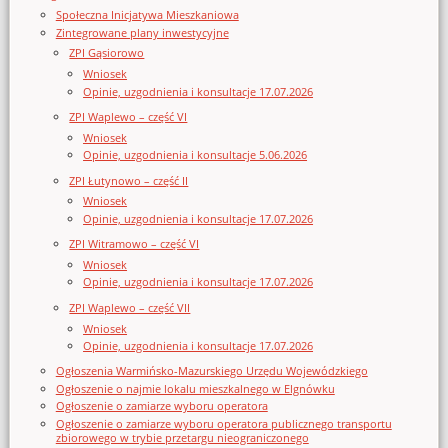
Społeczna Inicjatywa Mieszkaniowa
Zintegrowane plany inwestycyjne
ZPI Gąsiorowo
Wniosek
Opinie, uzgodnienia i konsultacje 17.07.2026
ZPI Waplewo – część VI
Wniosek
Opinie, uzgodnienia i konsultacje 5.06.2026
ZPI Łutynowo – część II
Wniosek
Opinie, uzgodnienia i konsultacje 17.07.2026
ZPI Witramowo – część VI
Wniosek
Opinie, uzgodnienia i konsultacje 17.07.2026
ZPI Waplewo – część VII
Wniosek
Opinie, uzgodnienia i konsultacje 17.07.2026
Ogłoszenia Warmińsko-Mazurskiego Urzędu Wojewódzkiego
Ogłoszenie o najmie lokalu mieszkalnego w Elgnówku
Ogłoszenie o zamiarze wyboru operatora
Ogłoszenie o zamiarze wyboru operatora publicznego transportu
zbiorowego w trybie przetargu nieograniczonego