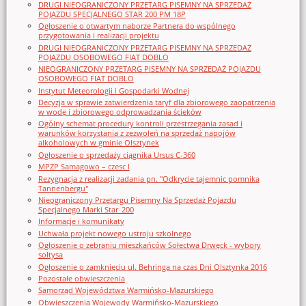
DRUGI NIEOGRANICZONY PRZETARG PISEMNY NA SPRZEDAŻ
POJAZDU SPECJALNEGO STAR 200 PM 18P
Ogłoszenie o otwartym naborze Partnera do wspólnego
przygotowania i realizacji projektu
DRUGI NIEOGRANICZONY PRZETARG PISEMNY NA SPRZEDAŻ
POJAZDU OSOBOWEGO FIAT DOBLO
NIEOGRANICZONY PRZETARG PISEMNY NA SPRZEDAŻ POJAZDU
OSOBOWEGO FIAT DOBLO
Instytut Meteorologii i Gospodarki Wodnej
Decyzja w sprawie zatwierdzenia taryf dla zbiorowego zaopatrzenia
w wodę i zbiorowego odprowadzania ścieków
Ogólny schemat procedury kontroli przestrzegania zasad i
warunków korzystania z zezwoleń na sprzedaż napojów
alkoholowych w gminie Olsztynek
Ogłoszenie o sprzedaży ciągnika Ursus C-360
MPZP Samagowo – czesc I
Rezygnacja z realizacji zadania pn. "Odkrycie tajemnic pomnika
Tannenbergu"
Nieograniczony Przetargu Pisemny Na Sprzedaż Pojazdu
Specjalnego Marki Star_200
Informacje i komunikaty
Uchwała projekt nowego ustroju szkolnego
Ogłoszenie o zebraniu mieszkańców Sołectwa Drwęck - wybory
sołtysa
Ogłoszenie o zamknięciu ul. Behringa na czas Dni Olsztynka 2016
Pozostałe obwieszczenia
Samorząd Województwa Warmińsko-Mazurskiego
Obwieszczenia Wojewody Warmińsko-Mazurskiego