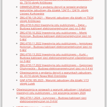
dz. 73/10 obręb Królikowo
OBWIESZCZENIE o wydaniu decyzji w sprawie wydania
warunków zabudowy dla działek 124/15 i 124/16, obręb
Lipowo Kurkowskie
ZBG.6730.129.2021 – Warunki zabudowy dla działki nr 73/24
obręb Królikowo
ZBG.6733.9.2022 Inwestycja celu publicznego – Ząbie –
Budowa kablowej elektroenergetycznej sieci nn 0,4kV
ZBG.6733.10.2022 Inwestycja celu publicznego – Mierki
(kolonia)– Budowa kablowej elektroenergetycznej sieci nn
0,4kV
ZBG.6733.11.2022 Inwestycja celu publicznego – Jemiołowo
(kolonia) – Budowa kablowej elektroenergetycznej sieci nn
0,4kV
ZBG.6733.13.2022 Inwestycja celu publicznego – Kurki –
Budowa kablowej sieci elektroenergetycznej oświetleniowej
nn 0,4kV
ZBG.6733.17.2022 Inwestycja celu publicznego – Gąsiorowo
Olsztyneckie – Budowa elektroenergetycznej sieci nn 0,4 kV
Obwieszczenie o wydaniu decyzji o warunkach zabudowy,
dz. 41/10 obręb Nowa Wieś Ostródzka
GNP.6730.185.2023 - Warunki zabudowy dla działki 1/13
obręb Lutek
Obwieszczenia w sprawach o warunki zabudowy i lokalizacji
inwestycji celu publicznego – rok wszczęcia sprawy 2024
ZBG.6733.1.2024 – Łutynowo – Budowa kablowej sieci
elektroenergetycznej nn 0,4 kV