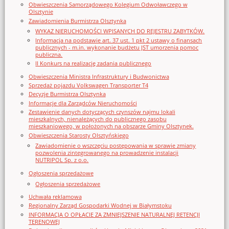
Obwieszczenia Samorządowego Kolegium Odwoławczego w
Olsztynie
Zawiadomienia Burmistrza Olsztynka
WYKAZ NIERUCHOMOŚCI WPISANYCH DO REJESTRU ZABYTKÓW.
Informacja na podstawie art. 37 ust. 1 pkt 2 ustawy o finansach
publicznych - m.in. wykonanie budżetu JST umorzenia pomoc
publiczna.
II Konkurs na realizację zadania publicznego
Obwieszczenia Ministra Infrastruktury i Budwonictwa
Sprzedaż pojazdu Volkswagen Transporter T4
Decyzje Burmistrza Olsztynka
Informacje dla Zarządców Nieruchomości
Zestawienie danych dotyczących czynszów najmu lokali
mieszkalnych, nienależących do publicznego zasobu
mieszkaniowego, w położonych na obszarze Gminy Olsztynek.
Obwieszczenia Starosty Olsztyńskiego
Zawiadomienie o wszczęciu postępowania w sprawie zmiany
pozwolenia zintegrowanego na prowadzenie instalacji
NUTRIPOL Sp. z o.o.
Ogłoszenia sprzedażowe
Ogłoszenia sprzedażowe
Uchwała reklamowa
Regionalny Zarząd Gospodarki Wodnej w Białymstoku
INFORMACJA O OPŁACIE ZA ZMNIEJSZENIE NATURALNEJ RETENCJI
TERENOWEJ