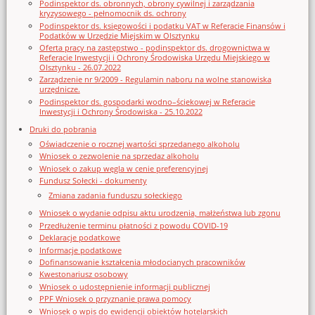
Podinspektor ds. obronnych, obrony cywilnej i zarządzania
kryzysowego - pełnomocnik ds. ochrony
Podinspektor ds. księgowości i podatku VAT w Referacie Finansów i
Podatków w Urzędzie Miejskim w Olsztynku
Oferta pracy na zastępstwo - podinspektor ds. drogownictwa w
Referacie Inwestycji i Ochrony Środowiska Urzędu Miejskiego w
Olsztynku - 26.07.2022
Zarządzenie nr 9/2009 - Regulamin naboru na wolne stanowiska
urzędnicze.
Podinspektor ds. gospodarki wodno–ściekowej w Referacie
Inwestycji i Ochrony Środowiska - 25.10.2022
Druki do pobrania
Oświadczenie o rocznej wartości sprzedanego alkoholu
Wniosek o zezwolenie na sprzedaz alkoholu
Wniosek o zakup węgla w cenie preferencyjnej
Fundusz Sołecki - dokumenty
Zmiana zadania funduszu sołeckiego
Wniosek o wydanie odpisu aktu urodzenia, małżeństwa lub zgonu
Przedłużenie terminu płatności z powodu COVID-19
Deklaracje podatkowe
Informacje podatkowe
Dofinansowanie kształcenia młodocianych pracowników
Kwestonariusz osobowy
Wniosek o udostępnienie informacji publicznej
PPF Wniosek o przyznanie prawa pomocy
Wniosek o wpis do ewidencji obiektów hotelarskich