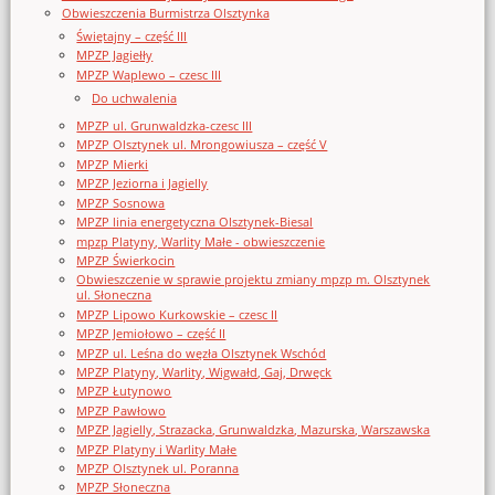
Obwieszczenia Burmistrza Olsztynka
Świętajny – część III
MPZP Jagiełły
MPZP Waplewo – czesc III
Do uchwalenia
MPZP ul. Grunwaldzka-czesc III
MPZP Olsztynek ul. Mrongowiusza – część V
MPZP Mierki
MPZP Jeziorna i Jagielly
MPZP Sosnowa
MPZP linia energetyczna Olsztynek-Biesal
mpzp Platyny, Warlity Małe - obwieszczenie
MPZP Świerkocin
Obwieszczenie w sprawie projektu zmiany mpzp m. Olsztynek
ul. Słoneczna
MPZP Lipowo Kurkowskie – czesc II
MPZP Jemiołowo – część II
MPZP ul. Leśna do węzła Olsztynek Wschód
MPZP Platyny, Warlity, Wigwałd, Gaj, Drwęck
MPZP Łutynowo
MPZP Pawłowo
MPZP Jagielly, Strazacka, Grunwaldzka, Mazurska, Warszawska
MPZP Platyny i Warlity Małe
MPZP Olsztynek ul. Poranna
MPZP Słoneczna