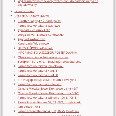
Wykaz urzędowych lekarzy weterynarii do badania mięsa na
użytek własny
Obwieszczenia
DECYZJE ŚRODOWISKOWE
Eurotter Logistyka - Stacja paliw
Farma fotowoltaiczna Waplewo
Tymbark - Zbiornik CO2
Droga Selwa - Lipowo Kurkowskie
Agaplast rozbudowa
Kanalizacja Witramowo
DECYZJE ŚRODOWISKOWE
INFORMACJE O WSZCZĘCIU POSTĘPOWANIA
Obwieszczenia - udział społeczeństwa
Europrofil Sp. z o. o. – instalacja fotowoltaiczna
Farma fotowoltaiczna Jemiołowo I
Farma fotowoltaiczna Kunki I
Farma fotowoltaiczna Kunki II
P.P-H.Agaplast Sp. z o.o. - studnia awaryjna
Farma fotowoltaiczna Królikowo
Osiedle Mieszkaniowe, Królikowo dz. nr 42/7
Osiedle Mieszkaniowe, Królikowo dz. nr 166/8
Farma fotowoltaiczna Wilkowo 106-6, 106-11
Farma Fotowoltaiczna 57, 59, 60/4, obręb Kunki
Jemiołowo 170/1
Farma Fotowoltaiczna 49, 50, 160/5, Pawłowo