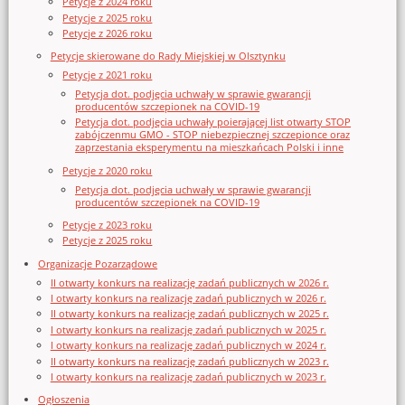
Petycje z 2024 roku
Petycje z 2025 roku
Petycje z 2026 roku
Petycje skierowane do Rady Miejskiej w Olsztynku
Petycje z 2021 roku
Petycja dot. podjęcia uchwały w sprawie gwarancji
producentów szczepionek na COVID-19
Petycja dot. podjęcia uchwały poierającej list otwarty STOP
zabójczenmu GMO - STOP niebezpiecznej szczepionce oraz
zaprzestania eksperymentu na mieszkańcach Polski i inne
Petycje z 2020 roku
Petycja dot. podjęcia uchwały w sprawie gwarancji
producentów szczepionek na COVID-19
Petycje z 2023 roku
Petycje z 2025 roku
Organizacje Pozarządowe
II otwarty konkurs na realizację zadań publicznych w 2026 r.
I otwarty konkurs na realizację zadań publicznych w 2026 r.
II otwarty konkurs na realizację zadań publicznych w 2025 r.
I otwarty konkurs na realizację zadań publicznych w 2025 r.
I otwarty konkurs na realizację zadań publicznych w 2024 r.
II otwarty konkurs na realizację zadań publicznych w 2023 r.
I otwarty konkurs na realizację zadań publicznych w 2023 r.
Ogłoszenia