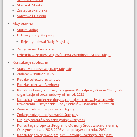
Skarbnik Miasta
Zastępca Skarbnika
Sołectwa i Osiedla
Akty prawne
Statut Gminy
Uchwały Rady Miejskiej
Rejestry uchwał Rady Miejskiej
Zarządzenia Burmistrza
Dziennik Urzędowy Województwa Warmińsko-Mazurskiego
Konsultacje społeczne
Statut Młodzieżowej Rady Miejskiej
Zmiany w statucie MRM
Podział sołectwa Łutynowo
Podział sołectwa Pawłowo
Projekt uchwały Rocznego Programu Współpracy Gminy Olsztynek z
organizacjami pozarządowymi na rok 2022
Konsultacje społeczne dotyczące projektu uchwały w sprawie
utworzenia Olsztyneckiej Rady Seniorów i nadania jej Statutu
Zmiany rodzaju miejscowości Kąpity
Zmiany rodzaju miejscowości Spoguny
Projekty statutów sołectw gminy Olsztynek
Konsultacje projektu „Programu Ochrony Środowiska dla Gminy
Olsztynek na lata 2023-2026 z perspektywą do roku 2030
Konsultacje w sprawie projektu uchwały Rocznego Programu