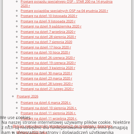
Przetarg pojazdu specjalnego OSP - STAR 200 na 14 grudnia
2020 r
Przetarg pojazdów specjalnych OSP na 04 grudnia 2020 r
Przetarg na dzień 10 listopada 2020 r
Przetarg na dzień 9 listopada 2020 r
Przetargi na dzień 9 października 2020 r
Przetargi na dzień 7 września 2020 r
Przetargi na dzień 28 sierpnia 2020 r
Przetargi na dzień 7 sierpnia 2020
Przetargi na dzień 17 lipca 2020 r
Przetarg na dzień 10 lipca 2020 r
Przetarg na dzień 26 czerwca 2020 r
Przetargi na dzień 19 czerwca 2020 r
Przetargi na dzień 3 kwietnia 2020 r
Przetarg na dzień 30 marca 2020 r
Przetarg na dzień 23 marca 2020 r
Przetarg na dzień 28 lutego 2020 r
Przetargi na dzień 21 lutego 2020 r
Przetargi 2026
Przetarg na dzień 6 marca 2026 r.
Przetargi na dzień 10 sierpnia 2026 r.
Przetarg na dzień 11 sierpnia 2026 r.
We use cookies
Przetarg na dzień 11 września 2026 r.
Na naszej stronie internetowej używamy plików cookie. Niektóre
Wykazy nieruchomości przeznaczonych do sprzedaży i dzierżawy
z nich są niezbędne dla funkcjonowania strony, inne pomagają
nam w ulepszaniu tej strony i doświadczeń użytkownika
Wykazy z 2026 roku