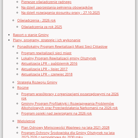
Pierwsze oświadczenie radnego
Na dzień zaprzestania pełnienia obowiązków
Na dzień rozwiązania stosunku pracy - 27.10.2025
Oświadczenia - 2026 rok
Oświadczenia za rok 2025
Raport o stanie Gminy
Plany, programy, strategie i ich wykonanie
Ponadlokalny Program Rewitalizacji Miast Sieci Cittaslow
Program rewitalizacji sieci miast
Lokalny Program Rewitalizacji gminy Olsztynek
Aktualizacja LPR – październik 2016
Aktualizacja LPR – lipiec 2017
Aktualizacja LPR – czerwiec 2018
Strategia Rozwoju Gminy
Roczne
Program współpracy z organizacjami pozarządowymi na 2026
rok
Gminny Program Profilaktyki i Rozwiązywania Problemów
Alkoholowych oraz Przeciwdziałania Narkomanii na 2026 rok
Program opieki nad zwierzętami na 2026 rok
Wieloletnie
Plan Odnowy Miejscowości Waplewo na lata 2021-2028
Program Ochrony Środowiska dla Gminy Olsztynek na lata
2023-2026 z perspektywą do 2030 roku