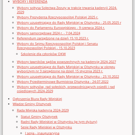
WYBORY I REFERENDA
Wybory sołtysa Sołectwa Zezuty w trakcie trwania kadencji 2024-
2029
Wybory Prezydenta Rzeczypospolitej Polskiej 2025 r.
Wybory uzupełniające do Rady Miejskiej w Olsztynku - 25.05.2025 r
Wybory do Parlamentu Europejskiego - 9 czerwca 2024 r.
Wybory samorządowe 2024 r. - 7.04.2024
Referendum zarządzone na dzień 15.10.2023 r.
Wybory do Sejmu Rzeczypospolitej Polskiej i Senatu
Rzeczypospolitej Polskiej - 15.10.2023
Szkolenie dla członków OKW
Wybory ławników sądów powszechnych na kadencję 2024-2027
Wybory uzupełniające do Rady Miejskiej w Olsztynku w okręgu
wyborczym nr 3 zarządzone na dzień 15 stycznia 2023 r.
Wybory uzupełniające do Rady Miejskiej w Olsztynku - 23.10.2022
Wybory Przedterminowe Burmistrza Olsztynka - 24.07.2022
Wybory sołtysów, rad sołeckich, przewodniczących osiedli i rad
osiedlowych 2024-2029
Ogłoszenia Biura Rady Miejskiej
Władze Gminy Olsztynek
Rada Miejska kadencja 2024-2029
Statut Gminy Olsztynek
Radni Rady Miejskiej w Olsztynku (w tym dyżury)
Sesje Rady Miejskiej w Olsztynku
I sesja - inauguracyjna