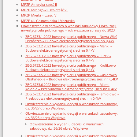
MPZP Ameryka-część II
MPZP Mrongowiusza-część VI
MPZP Mierki – część IV
MPZP ul. Grunwaldzka i Mazurska
Obwieszczenia w sprawach o warunki zabudowy i lokalizacji
inwestycji celu publicznego – rok wszczęcia sprawy do 2023
ZBG.6733.1.2022 Inwestycja celu publicznego – Nowa Wieś
Ostródzka – Budowa elektroenergetycznej sieci nn 0,4kV
ZBG.6733.2.2022 Inwestycja celu publicznego – Mańki –
Budowa elektroenergetycznej sieci nn 0,4kV
ZBG.6733.3.2022 Inwestycja celu publicznego – Lutek –
Budowa elektroenergetycznej sieci nn 0,4kV
ZBG.6733.4.2022 Inwestycja celu publicznego – Królikowo –
Budowa elektroenergetycznej sieci nn 0,4kV
ZBG.6733.5.2022 Inwestycja celu publicznego – Gąsiorowo
Olsztyneckie – Budowa elektroenergetycznej sieci nn 0,4kV
ZBG.6733.6.2022 Inwestycja celu publicznego – Mierki
kolonia – Przebudowa elektroenergetycznej sieci nn 0,4kV
ZBG.6733.7.2022 Inwestycja celu publicznego – Jemiołowo –
Przebudowa elektroenergetycznej sieci nn 0,4kV
Obwieszczenie o wydaniu decyzji o warunkach zabudowy,
dz. 36/27 obręb Waplewo
Obwieszczenie o wydaniu decyzji o warunkach zabudowy,
dz. 36/26 obręb Waplewo
Obwieszczenie o wydaniu decyzji o warunkach
zabudowy, dz. 36/26 obręb Waplewo
Obwieszczenie o wydaniu decyzji o warunkach zabudowy,