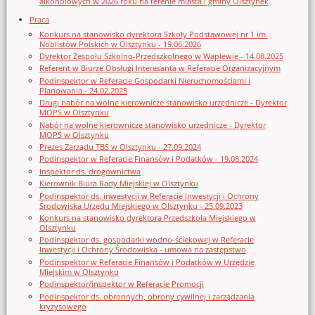
alkoholowych w 2026 roku na terenie miasta i gminy Olsztynek
Praca
Konkurs na stanowisko dyrektora Szkoły Podstawowej nr 1 im.
Noblistów Polskich w Olsztynku - 19.06.2026
Dyrektor Zespołu Szkolno-Przedszkolnego w Waplewie - 14.08.2025
Referent w Biurze Obsługi Interesanta w Referacie Organizacyjnym
Podinspektor w Referacie Gospodarki Nieruchomościami i
Planowania - 24.02.2025
Drugi nabór na wolne kierownicze stanowisko urzędnicze - Dyrektor
MOPS w Olsztynku
Nabór na wolne kierownicze stanowisko urzędnicze - Dyrektor
MOPS w Olsztynku
Prezes Zarządu TBS w Olsztynku - 27.09.2024
Podinspektor w Referacie Finansów i Podatków - 19.08.2024
Inspektor ds. drogownictwa
Kierownik Biura Rady Miejskiej w Olsztynku
Podinspektor ds. inwestycji w Referacie Inwestycji i Ochrony
Środowiska Urzędu Miejskiego w Olsztynku - 25.09.2023
Konkurs na stanowisko dyrektora Przedszkola Miejskiego w
Olsztynku
Podinspektor ds. gospodarki wodno-ściekowej w Referacie
Inwestycji i Ochrony Środowiska - umowa na zastępstwo
Podinspektor w Referacie Finansów i Podatków w Urzędzie
Miejskim w Olsztynku
Podinspektor/inspektor w Referacie Promocji
Podinspektor ds. obronnych, obrony cywilnej i zarządzania
kryzysowego