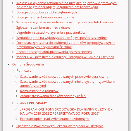
Wniosek o wydanie zezwolenia na przejazd pojazdów ciężarowych
po drodze gminnej objętej ograniczeniem tonażowym
Dotacje do budowy studni głębinowych
Dotacje na przydomowe oczyszczalnie
Wniosek o wydanie zezwolenia na usunięcie drzew lub krzewów
Zgłoszenie zamiaru usunięcia drzew
Uzgodnienie zasad korzystania z przystanków
Wydanie opinii na wykorzystanie dróg w sposób szczególny
Formularz zgłoszenia do ewidencji zbiorników bezodpływowych i
przydomowych oczyszczalni ścieków
Pismo dotyczące aktu planowania przestrzennego
modeLOWE przestrzenie edukacji i integracji w Gminie Olsztynek
Ochrona Środowiska
Rolnictwo
Szacowanie szkód spowodowanych przez zwierzęta łowne
Szacowanie szkód spowodowanych niekorzystnymi zjawiskami
atmosferycznymi
Komunikaty dla rolników
Zasady stosowania środków ochrony roślin
PLANY I PROGRAMY
„PROGRAM OCHRONY ŚRODOWISKA DLA GMINY OLSZTYNEK
NA LATA 2019-2022 Z PERSPEKTYWĄ DO ROKU 2026”
Program opieki nad zwierzętami bezdomnymi
Ogloszenie Powiatowego Lekarza Weterynarii w Olsztynie