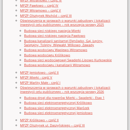
MPZP Witramowo – część IV
MPZP Pawłowo – część IV
MPZP Witramowo – część V
MPZP Olsztynek Wschód – część III
Obwieszczenia w sprawach o warunki zabudowy i lokalizacji
inwestycji celu publicznego – rok wszczęcia sprawy 2025
Budowa sieci niskiego napięcia Mierki
Budowa sieci niskiego napięcia Pawłowo
Budowa kanalizacji sanitarnej Elgnówko, Gaj, Łęciny,
Świętajny, Tolejny, Wigwałd, Wilkowo, Zawady
Budowa wodociągu Waplewo-Witramowo
Budowa wodociągu Królikowo
Budowa sieci wodociągowej Swaderki-Lipowo Kurkowskie
Budowa wodociągu i kanalizacji Witramowo
MPZP Jemiołowo - część II
MPZP Mierki - część V
MPZP Warlity Małe - część I
Obwieszczenia w sprawach o warunki zabudowy i lokalizacji
inwestycji celu publicznego – rok wszczęcia sprawy 2026
Budowa drogi dla rowerów Mierki – Swaderki - Etap 1
Budowa sieci elektroenergetycznej Królikowo
Budowa sieci elektroenergetycznej Marózek
Budowa sieci elektroenergetycznej Jemiołowo
MPZP Królikowo – część II
MPZP Olsztynek ul. Daszyńskiego – część III