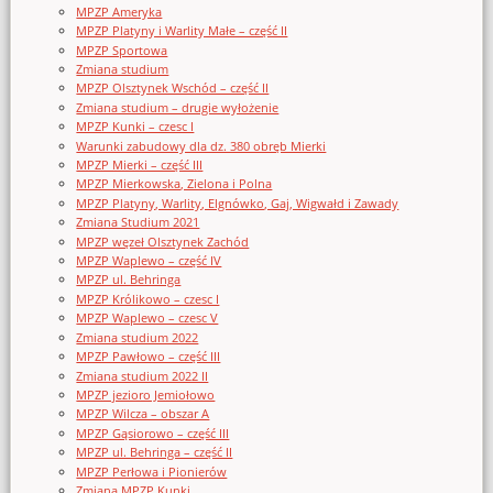
MPZP Ameryka
MPZP Platyny i Warlity Małe – część II
MPZP Sportowa
Zmiana studium
MPZP Olsztynek Wschód – część II
Zmiana studium – drugie wyłożenie
MPZP Kunki – czesc I
Warunki zabudowy dla dz. 380 obręb Mierki
MPZP Mierki – część III
MPZP Mierkowska, Zielona i Polna
MPZP Platyny, Warlity, Elgnówko, Gaj, Wigwałd i Zawady
Zmiana Studium 2021
MPZP węzeł Olsztynek Zachód
MPZP Waplewo – część IV
MPZP ul. Behringa
MPZP Królikowo – czesc I
MPZP Waplewo – czesc V
Zmiana studium 2022
MPZP Pawłowo – część III
Zmiana studium 2022 II
MPZP jezioro Jemiołowo
MPZP Wilcza – obszar A
MPZP Gąsiorowo – część III
MPZP ul. Behringa – część II
MPZP Perłowa i Pionierów
Zmiana MPZP Kunki