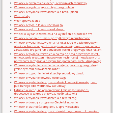
Wniosek o przeniesienie decyzji o warunkach zabudowy
Wniosek o wypis i wyrys z miejscowego planu
Wniosek o wydanie zaświadczenia o braku planu
Wzor_oferty
Wzor_sprawozdania
Wniosek o wykup lokalu użytkowego
Wniosek o wykup lokalu mieszkalnego
Wnisek o wydanie zezwolenia na wykreślenie hipoteki z KW
Wniosek o nadanie numeru porządkowego nieruchomości
Wniosek o wydanie zezwolenia na lokalizację w pasie drogowym
obiektów budowlanych lub urządzeń niezwiązanych z potrzebami
zarządzania drogami lub potrzebami ruchu drogowego oraz reklam
Wniosek o wydanie zezwolenia na zajęcie pasa drogowego w celu
umieszczenia urządzeń infrastruktury technicznej niezwiązanych z
potrzebami zarządzania drogami lub potrzebami ruchu drogowego
Wniosek o wydanie zezwolenia na zajęcie pasa drogowego drogi
gminnej w celu prowadzenia robót
Wniosek o uzgodnienie lokalizacji/przebudowy zjazdu
Wniosek o wydanie dowodu osobistego
Wniosek o wydanie decyzji o ustalenie lokalizacji inwestycji celu
publicznego albo warunków zabudowy
Udzielenia licencji na wykonywanie krajowego transportu
drogowego w zakresie przewozu osób taksówką
Wniosek o wydanie zaświadczenia o rewitalizacji
Wniosek o dotację z programu Ciepłe Mieszkanie
Wniosek o płatność z programu Ciepłe Mieszkanie
Wniosek o wydanie decyzji o środowiskowych uwarunkowaniach