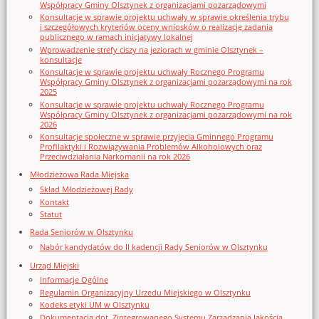
Współpracy Gminy Olsztynek z organizacjami pozarządowymi
Konsultacje w sprawie projektu uchwały w sprawie określenia trybu
i szczegółowych kryteriów oceny wniosków o realizację zadania
publicznego w ramach inicjatywy lokalnej
Wprowadzenie strefy ciszy na jeziorach w gminie Olsztynek –
konsultacje
Konsultacje w sprawie projektu uchwały Rocznego Programu
Współpracy Gminy Olsztynek z organizacjami pozarządowymi na rok
2025
Konsultacje w sprawie projektu uchwały Rocznego Programu
Współpracy Gminy Olsztynek z organizacjami pozarządowymi na rok
2026
Konsultacje społeczne w sprawie przyjęcia Gminnego Programu
Profilaktyki i Rozwiązywania Problemów Alkoholowych oraz
Przeciwdziałania Narkomanii na rok 2026
Młodzieżowa Rada Miejska
Skład Młodzieżowej Rady
Kontakt
Statut
Rada Seniorów w Olsztynku
Nabór kandydatów do II kadencji Rady Seniorów w Olsztynku
Urząd Miejski
Informacje Ogólne
Regulamin Organizacyjny Urzedu Miejskiego w Olsztynku
Kodeks etyki UM w Olsztynku
Dokumentacja dot. Zintegrowanego Systemu Zarządzania Jakością