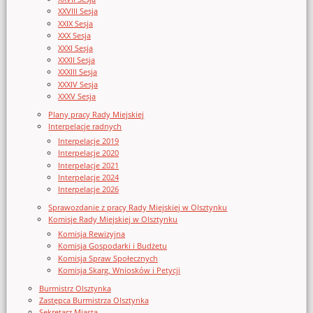
XXVIII Sesja
XXIX Sesja
XXX Sesja
XXXI Sesja
XXXII Sesja
XXXIII Sesja
XXXIV Sesja
XXXV Sesja
Plany pracy Rady Miejskiej
Interpelacje radnych
Interpelacje 2019
Interpelacje 2020
Interpelacje 2021
Interpelacje 2024
Interpelacje 2026
Sprawozdanie z pracy Rady Miejskiej w Olsztynku
Komisje Rady Miejskiej w Olsztynku
Komisja Rewizyjna
Komisja Gospodarki i Budżetu
Komisja Spraw Społecznych
Komisja Skarg, Wniosków i Petycji
Burmistrz Olsztynka
Zastępca Burmistrza Olsztynka
Sekretarz Miasta