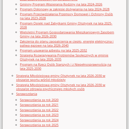
Gminny Program Wspierania Rodziny na lata 2024-2026
Program Osłonowy w zakresie dożywiania na lata 2024-2028
Program Przeciwdziałania Przemocy Domowej i Ochrony Osób
na lata 2023-2028
Program Opieki nad Zabytkami Gminy Olsztynek na lata 2025-
2028
Wieloletni Program Gospodarowania Mieszkaniowym Zasobem
Gminy na lata 2026-2030
Założenia do planu zaopatrzenia w ciepło, energię elektryczna i
paliwa gazowe na lata 2026-2040
Program usuwania azbestu na lata 2025-2032
Strategia Rozwiązywania Problemów Społecznych w gminie
Olsztynek na lata 2026-2035
Program na Rzecz Osób Starszych i z Niepełnosprawnością na
lata 2025-2030
Strategia Młodzieżowa gminy Olsztynek na lata 2026-2030 w
obszarze sportu wśród młodzieży
Strategia Młodzieżowa gminy Olsztynek na lata 2026-2030 w
obszarze zdrowia psychicznego młodych osób
Sprawozdania
Sprawozdania za rok 2020
Sprawozdania za rok 2021
Sprawozdania za rok 2022
Sprawozdania za rok 2023
Sprawozdania za rok 2024
Sprawozdania za rok 2025