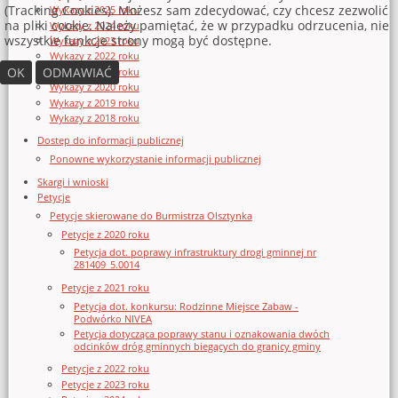
(Tracking Cookies). Możesz sam zdecydować, czy chcesz zezwolić
Wykazy z 2025 roku
na pliki cookie. Należy pamiętać, że w przypadku odrzucenia, nie
Wykazy z 2024 roku
wszystkie funkcje strony mogą być dostępne.
Wykazy z 2023 roku
Wykazy z 2022 roku
OK
ODMAWIAĆ
Wykazy z 2021 roku
Wykazy z 2020 roku
Wykazy z 2019 roku
Wykazy z 2018 roku
Dostęp do informacji publicznej
Ponowne wykorzystanie informacji publicznej
Skargi i wnioski
Petycje
Petycje skierowane do Burmistrza Olsztynka
Petycje z 2020 roku
Petycja dot. poprawy infrastruktury drogi gminnej nr
281409_5.0014
Petycje z 2021 roku
Petycja dot. konkursu: Rodzinne Miejsce Zabaw -
Podwórko NIVEA
Petycja dotycząca poprawy stanu i oznakowania dwóch
odcinków dróg gminnych biegących do granicy gminy
Petycje z 2022 roku
Petycje z 2023 roku