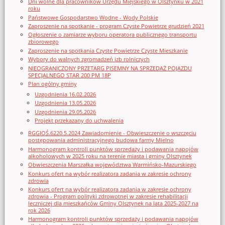
Dni wolne dla pracowników Urzędu Miejskiego w Olsztynku w 2021
roku
Państwowe Gospodarstwo Wodne - Wody Polskie
Zaproszenie na spotkanie - program Czyste Powietrze grudzień 2021
Ogłoszenie o zamiarze wyboru operatora publicznego transportu
zbiorowego
Zaproszenie na spotkania Czyste Powietrze Czyste Mieszkanie
Wybory do walnych zgromadzeń izb rolniczych
NIEOGRANICZONY PRZETARG PISEMNY NA SPRZEDAŻ POJAZDU
SPECJALNEGO STAR 200 PM 18P
Plan ogólny gminy
Uzgodnienia 16.02.2026
Uzgodnienia 13.05.2026
Uzgodnienia 29.05.2026
Projekt przekazany do uchwalenia
RGGIOŚ.6220.5.2024 Zawiadomienie - Obwieszczenie o wszczęciu
postępowania administracyjnego budowa farmy Mielno
Harmonogram kontroli punktów sprzedaży i podawania napojów
alkoholowych w 2025 roku na terenie miasta i gminy Olsztynek
Obwieszczenia Marszałka województwa Warmińsko-Mazurskiego
Konkurs ofert na wybór realizatora zadania w zakresie ochrony
zdrowia
Konkurs ofert na wybór realizatora zadania w zakresie ochrony
zdrowia - Program polityki zdrowotnej w zakresie rehabilitacji
leczniczej dla mieszkańców Gminy Olsztynek na lata 2025-2027 na
rok 2026
Harmonogram kontroli punktów sprzedaży i podawania napojów